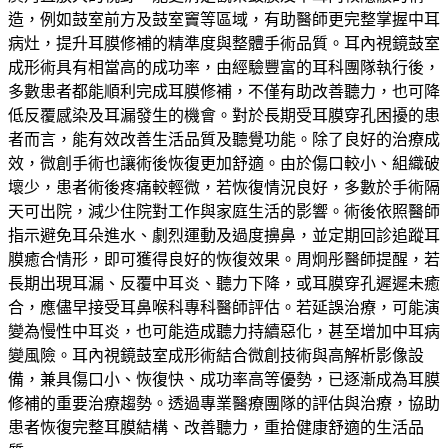
造，例如鼓室前方及鼓室竇等區域，有助醫師更完整掌握中耳
病灶，提升耳膜修補的精準度與整體手術品質。耳內視鏡鼓室
成形術具有相當高的成功率，由經驗豐富的耳科團隊執行後，
多數患者都能順利完成耳膜修補，不僅有助改善聽力，也可降
低反覆感染及耳漏發生的機會。對於長期受耳膜穿孔困擾的患
者而言，能有效改善生活品質及聽覺功能。除了良好的治療成
效，微創手術也讓術後恢復更加舒適。由於傷口較小、組織破
壞少，患者術後疼痛較輕微，若恢復情況良好，多數於手術隔
天可出院，減少住院對工作與家庭生活的影響。術後依照醫師
指示避免耳朵進水、劇烈運動及過度擤鼻，並定期回診追蹤耳
膜癒合情形，即可獲得良好的恢復效果。周炯彤醫師提醒，若
長期出現耳漏、反覆中耳炎、聽力下降，或耳膜穿孔遲遲未癒
合，應儘早接受耳鼻喉科專科醫師評估。若延誤治療，可能演
變為慢性中耳炎，也可能造成聽力持續惡化，甚至增加中耳病
變風險。耳內視鏡鼓室成形術結合微創技術與高解析影像設
備，兼具傷口小、恢復快、成功率高等優勢，已逐漸成為耳膜
修補的重要治療趨勢。透過專業醫療團隊的評估與治療，協助
患者恢復完整耳膜結構、改善聽力，重拾健康舒適的生活品