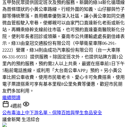
五甲勢民眾提供固定班次及預約服務。新闢的綠34新化循環線
為首條環狀的小黃公車路線，行經外圍的知義、山仔腳與竹子
腳等傳統聚落，善用轎車優勢深入社區，讓小黃公車如同交通
微血管般駛入窄巷，使鄉親可以由家門口直達新化老街或新化
站，再轉乘綠幹支線前往市區，也可預約直達臺南醫院新化分
院，便利年長者回診或領藥。臺南市公共運輸處處長劉佳峰表
示，綠33由皇冠交通股份有限公司（中華衛星車隊06-291-
2222）營運，綠34則由成功汽車股份有限公司（台一大車隊
06-331-9555）提供服務。除固定班次外，也提供站牌方圓1公
里內的預約服務，預約需2人以上共乘，最遲在搭車前1日下午
5點前電話進線，或利用「大台南公車APP」預約。另小黃公
車比照公車收費，使用市民敬老卡、愛心卡可免費搭乘，使用
電子票證搭乘可享有基本里程8公里免費等優惠，歡迎市民朋
友們多加利用。
繼續閱讀
4週前
公布毒油上中下游名單、保障百姓與學生食品安全
議會新聞
生活綜合