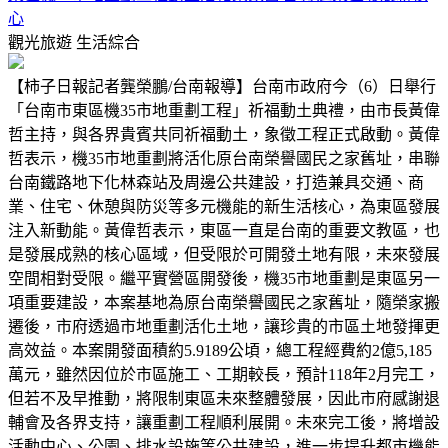
心
觀光旅遊
生活綜合
【柿子日報記者龔榮鵬/台南報導】台南市政府今（6）日舉行
「台南市東區機35市地重劃工程」祈福動土典禮，由市長黃偉
哲主持，與各界貴賓共同祈福動土，象徵工程正式啟動。黃偉
哲表示，機35市地重劃將活化原台南榮譽國民之家舊址，串聯
台南鐵路地下化林森站及周邊公共建設，打造兼具交通、商
業、住宅、休憩與防災等多元機能的新生活核心，為東區發展
注入新動能。黃偉哲表示，東區一直是台南的重要文教區，也
是發展成熟的核心區域，但受限於可開發土地有限，未來發展
空間相對受限。繼平實營區開發後，機35市地重劃是東區另一
項重要建設，本案基地為原台南榮譽國民之家舊址，隨榮家搬
遷後，市府透過市地重劃活化土地，讓珍貴的市區土地發揮更
高效益。本案開發面積約5.9189公頃，總工程經費約2億5,185
萬元，雖然因位於市區施工、工期較長，預計118年2月完工，
但若不及早推動，將限制東區未來整體發展，因此市府感謝退
輔會及各界支持，讓重劃工程順利展開。未來完工後，將增設
活動中心、公園、排水設施等公共建設，進一步提升都市機能