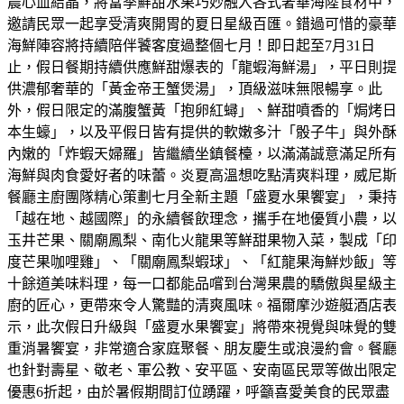
農心血結晶，將當季鮮甜水果巧妙融入各式奢華海陸食材中，
邀請民眾一起享受清爽開胃的夏日星級百匯。錯過可惜的豪華
海鮮陣容將持續陪伴饕客度過整個七月！即日起至7月31日
止，假日餐期持續供應鮮甜爆表的「龍蝦海鮮湯」，平日則提
供濃郁奢華的「黃金帝王蟹煲湯」，頂級滋味無限暢享。此
外，假日限定的滿腹蟹黃「抱卵紅蟳」、鮮甜噴香的「焗烤日
本生蠔」，以及平假日皆有提供的軟嫩多汁「骰子牛」與外酥
內嫩的「炸蝦天婦羅」皆繼續坐鎮餐檯，以滿滿誠意滿足所有
海鮮與肉食愛好者的味蕾。炎夏高溫想吃點清爽料理，威尼斯
餐廳主廚團隊精心策劃七月全新主題「盛夏水果饗宴」，秉持
「越在地、越國際」的永續餐飲理念，攜手在地優質小農，以
玉井芒果、關廟鳳梨、南化火龍果等鮮甜果物入菜，製成「印
度芒果咖哩雞」、「關廟鳳梨蝦球」、「紅龍果海鮮炒飯」等
十餘道美味料理，每一口都能品嚐到台灣果農的驕傲與星級主
廚的匠心，更帶來令人驚豔的清爽風味。福爾摩沙遊艇酒店表
示，此次假日升級與「盛夏水果饗宴」將帶來視覺與味覺的雙
重消暑饗宴，非常適合家庭聚餐、朋友慶生或浪漫約會。餐廳
也針對壽星、敬老、軍公教、安平區、安南區民眾等做出限定
優惠6折起，由於暑假期間訂位踴躍，呼籲喜愛美食的民眾盡