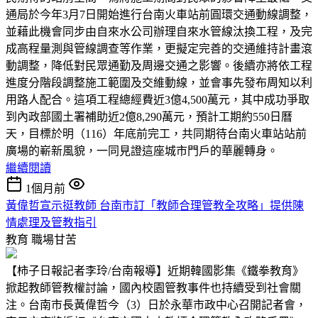
通局於今年3月7日開始進行台南火車站前圓環交通動線調整，
並藉此機會同步由自來水公司辦理自來水管線汰換工程，及完
成高程量測與管線調查等作業，更擬定完善的交通維持計畫滾
動調整，降低對民眾通勤及周邊交通之影響。後續亦將依工程
進度分階段調整施工範圍及交維動線，並會事先發布周知以利
用路人配合。這項工程總經費近3億4,500萬元，其中成功爭取
到內政部國土署補助近2億8,290萬元，預計工期約550日曆
天，目標於明（116）年底前完工，共同期待台南火車站站前
廣場的嶄新風貌，一同見證這座城市門戶的華麗轉身。
繼續閱讀
1個月前
黃偉哲宣示挺教師 台南市訂「教師合理管教全攻略」提供陳
情處理及管教指引
教育
職場甘苦
【柿子日報記者李玲/台南報導】近期韓國影集《鐵拳教育》
掀起教師管教權討論，國內校園管教事件也持續受到社會關
注。台南市長黃偉哲今（3）日於永華市政中心召開記者會，