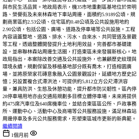
與市民生活品質。地政局表示，機35市地重劃區基地位於崇明
路、榮譽街及未來林森地下車站周邊，面積約5.9189公頃，規
劃商業區約2.53公頃、住宅區約0.48公頃及公共設施用地約
2.90公頃，包括公園、廣場、道路及停車場等公共設施。工程
內容涵蓋整地、道路、排水、污水、自來水、共同管道及景觀
等工程，透過整體開發提升土地利用效益，完善都市基礎建
設，並串聯林森站周邊生活圈，打造東區未來發展新核心。地
政局指出，本案除改善交通及公共設施外，也兼顧歷史紋理與
環境永續，規劃保留及移植基地部分既有喬木，打造榕園廣
場，並將原榮家花磚意象融入公園景觀設計，延續地方歷史記
憶；另設置複合式滯洪池，可提供約5,812立方公尺滯洪容
量，兼具防洪、生態及休憩功能，提升都市防災韌性。區內停
28停車場用地亦由交通局規劃多目標立體停車場，未來將提供
約475席汽車位及640席機車位，並結合東區區公所、戶政事務
所、運動中心、活動中心及商場等公共服務設施，滿足林森站
周邊停車及多元公共服務需求，形塑東區城市更新的新典範。
繼續閱讀
1個月前