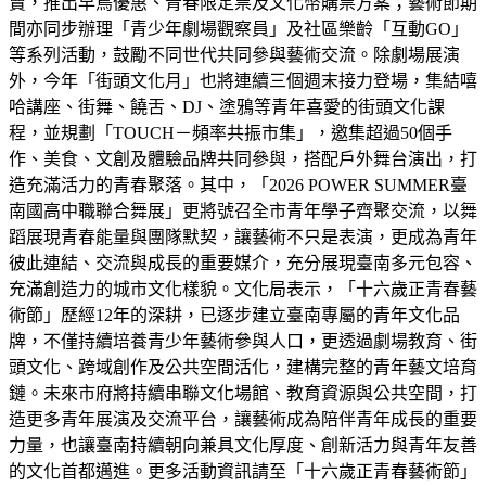
賣，推出早鳥優惠、青春限定票及文化幣購票方案；藝術節期
間亦同步辦理「青少年劇場觀察員」及社區樂齡「互動GO」
等系列活動，鼓勵不同世代共同參與藝術交流。除劇場展演
外，今年「街頭文化月」也將連續三個週末接力登場，集結嘻
哈講座、街舞、饒舌、DJ、塗鴉等青年喜愛的街頭文化課
程，並規劃「TOUCH－頻率共振市集」，邀集超過50個手
作、美食、文創及體驗品牌共同參與，搭配戶外舞台演出，打
造充滿活力的青春聚落。其中，「2026 POWER SUMMER臺
南國高中職聯合舞展」更將號召全市青年學子齊聚交流，以舞
蹈展現青春能量與團隊默契，讓藝術不只是表演，更成為青年
彼此連結、交流與成長的重要媒介，充分展現臺南多元包容、
充滿創造力的城市文化樣貌。文化局表示，「十六歲正青春藝
術節」歷經12年的深耕，已逐步建立臺南專屬的青年文化品
牌，不僅持續培養青少年藝術參與人口，更透過劇場教育、街
頭文化、跨域創作及公共空間活化，建構完整的青年藝文培育
鏈。未來市府將持續串聯文化場館、教育資源與公共空間，打
造更多青年展演及交流平台，讓藝術成為陪伴青年成長的重要
力量，也讓臺南持續朝向兼具文化厚度、創新活力與青年友善
的文化首都邁進。更多活動資訊請至「十六歲正青春藝術節」