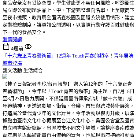
食品安全沒有妥協空間，學生健康更不容任何風險。呼籲衛生
局立即公布問題油品上、中、下游完整流向名單，上至廠商下
至夜市攤販，教育局全面清查校園及團膳系統使用情形，建立
定期檢驗制度，讓資訊公開透明，以實際行動守護百姓健康與
下一代的食品安全。
繼續閱讀
4週前
「十六歲正青春藝術節」12週年 Touch青春的頻率！青年展演
城市登場
藝文活動
生活綜合
【柿子日報記者李玲/台南報導】 邁入第12年的「十六歲正青
春藝術節」，今年以「Touch青春的頻率」為主題，自7月18日
至8月23日熱力展開，不僅延續臺南傳承府城「做十六歲」成
年禮精神，更透過劇場、街舞、音樂、市集與跨域藝術展演，
打造屬於當代青少年的文化舞台。今年活動規模再升級，展演
據點由臺南文化中心擴展至台江文化中心、吳園公會堂及臺南
市立圖書館新總館，串聯城市不同文化場域，讓整座臺南成為
青年創意與藝術能量自由流動的舞台，也展現市府持續推動青