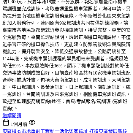
助1,300元，只要年滿18歲、不分族群，報名參加臺南市機車
駕訓班並完成訓練、考取普通重型機車駕照者，均可申請。另
為提升臺南地區機車駕訓服務量能，今年新增善化區來來駕訓
班加入服務行列，連同原有9家駕訓班共同提供訓練服務，讓
臺南市各地民眾都能就近參與機車駕訓，接受完整、專業的安
全駕駛教育。臺南監理站說明，透過正規機車駕訓課程，不僅
能學習正確的機車操作技巧，更能建立防禦駕駛觀念與風險辨
識能力，提升騎乘安全，降低交通事故發生，公路局統計至
114年底，完成機車駕訓課程的學員相較未受訓者，違規風險
降低59%、事故風險降低36%。顯示了機車駕駛訓練對於降低
交通事故防制成效良好，目前臺南地區共有10家機車駕訓班配
合辦理補助計畫，包括大台南駕訓班、成功駕訓班、大灣駕訓
班、中山駕訓班、長榮駕訓班、日上駕訓班、南凱駕訓班、統
一駕訓班、台南駕訓班及來來駕訓班，相關機車駕訓班資訊，
歡迎至監理服務網查詢(途徑：首頁/考試報名/駕訓班 /駕訓班
查詢)。
繼續閱讀
1個月前
東區機35市地重劃工程動土活化榮家舊址 打造東區發展新核