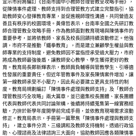
宣示市府將編訂《台南市國中小教師合理管教全攻略手冊》，
從陳情事件處理、教師支持到合理管教方式建立完整指引，協
助教師安心發揮教育專業，並促進親師理性溝通，共同營造友
善且有秩序的校園環境。黃偉哲表示，台南率全國之先研訂教
師合理管教全攻略手冊，作為教師面對教育現場與陳情事件的
重要參考，並將依教師、家長及校長回饋持續滾動修正。他強
調，市府不是推動「鐵拳教育」，而是建立兼顧學生權益與教
師專業的支持制度，避免教師因不當指控承受過大壓力，市府
將成為教師最強後盾，讓教師安心教學、學生獲得更好的教
育。教育局長鄭新輝表示，教師肩負輔導與管教學生、引導適
性發展的重要責任，但近年管教事件及家長陳情案件增加，讓
第一線教師承受不小壓力，因此有必要建立更具支持性的制
度。教育局規劃編訂「陳情事件處理與教師支持」及「教師合
理管教技巧全攻略」兩大篇章，並已邀集校長團體、家長團體
代表與教師代表共同討論架構，後續將持續蒐集第一線實務經
驗，力拚於新學年度開學前完成手冊，並依教育現場需求滾動
修正。教育局表示，手冊第一篇聚焦「陳情事件處理與教師支
持」，建立事件分流、三級調和及教師支持機制，透過行政協
助、心理諮商及法律諮詢三大面向，協助教師因應各類陳情事