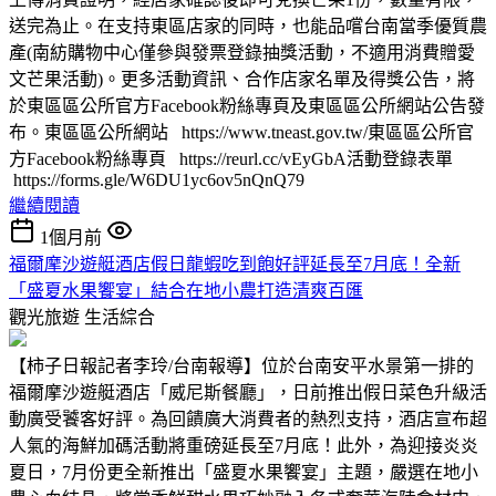
送完為止。在支持東區店家的同時，也能品嚐台南當季優質農
產(南紡購物中心僅參與發票登錄抽獎活動，不適用消費贈愛
文芒果活動)。更多活動資訊、合作店家名單及得獎公告，將
於東區區公所官方Facebook粉絲專頁及東區區公所網站公告發
布。東區區公所網站 https://www.tneast.gov.tw/東區區公所官
方Facebook粉絲專頁 https://reurl.cc/vEyGbA活動登錄表單
https://forms.gle/W6DU1yc6ov5nQnQ79
繼續閱讀
1個月前
福爾摩沙遊艇酒店假日龍蝦吃到飽好評延長至7月底！全新
「盛夏水果饗宴」結合在地小農打造清爽百匯
觀光旅遊
生活綜合
【柿子日報記者李玲/台南報導】位於台南安平水景第一排的
福爾摩沙遊艇酒店「威尼斯餐廳」，日前推出假日菜色升級活
動廣受饕客好評。為回饋廣大消費者的熱烈支持，酒店宣布超
人氣的海鮮加碼活動將重磅延長至7月底！此外，為迎接炎炎
夏日，7月份更全新推出「盛夏水果饗宴」主題，嚴選在地小