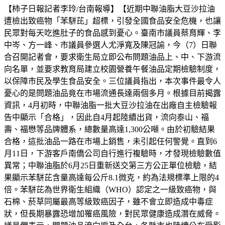
【柿子日報記者李玲/台南報導】【近期中聯油脂大豆沙拉油
遭檢出致癌物「苯駢芘」超標，引發全國食品安全危機，也讓
民眾對每天吃進肚子的食品感到憂心。臺南市議員蔡育輝、李
中岑、方一峰、市議員參選人尤淨寬及陳冠諭，今（7）日聯
合召開記者會，要求衛生局立即公布問題油品上、中、下游流
向名單，並要求教育局建立校園營養午餐油品定期檢驗制度，
以保障市民及學生食品安全。三位議員指出，本次事件最令人
憂心的是問題油品竟在市場流通長達兩個多月。根據目前揭露
資訊，4月初時，中聯油脂一批大豆沙拉油在出廠自主檢驗報
告中顯示「合格」，因此自4月起陸續出貨，流向泰山、福
壽、福懋等品牌體系，總數量高達1,300公噸。由於初驗結果
合格，這批油品一路在市場上銷售，未引起任何警覺。直到6
月11日，下游客戶南僑公司自行進行複驗時，才發現檢驗數值
異常；中聯油脂於6月25日重新送交第三方公正單位檢驗，結
果顯示苯駢芘含量高達每公斤8.1微克，約為法規標準上限的4
倍。苯駢芘為世界衛生組織（WHO）認定之一級致癌物，與
石棉、菸草同屬最高等級致癌因子，雖不會立即造成中毒症
狀，但長期暴露恐增加罹癌風險，對民眾健康造成潛在威脅。