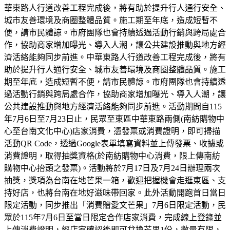
華東路人行道改善工程完成後，將有助於提升行人通行安全、
城市友善環境及商圈整體品質。施工期至年底，造成短暫不
便，請市民體諒。市府團隊也會持續透過活動行銷與跨局處合
作，協助商家增加曝光、導入人潮，讓公共建設推動與地方經
濟活絡能夠同步前進。中華東路人行道改善工程完成後，將有
助於提升行人通行安全、城市友善環境及商圈整體品質。施工
期至年底，造成短暫不便，請市民體諒。市府團隊也會持續透
過活動行銷與跨局處合作，協助商家增加曝光、導入人潮，讓
公共建設推動與地方經濟活絡能夠同步前進。活動期間自115
年7月6日至7月23日止，民眾至東區中華東路兩側(南紡購物中
心至台南文化中心)店家消費，憑發票或消費證明，即可掃描
活動QR Code，透過Google表單填寫資料並上傳發票、收據或
消費證明，取得抽獎資格(於南紡購物中心消費，限上傳南紡
購物中心抬頭之發票)。活動將於7月17日及7月24日辦理兩次
抽獎，獎項為台南在地芒果一箱，歡迎把握機會走逛東區、支
持好店，也將台南在地好滋味帶回家。此外活動開跑首日當日
限定活動，同步推出「消費贈愛文芒果」7月6日限定活動，民
眾於115年7月6日至當日限定合作店家消費，完成線上登錄並
上傳消費證明，經店家確認後即可兌換芒果1份，數量有限，