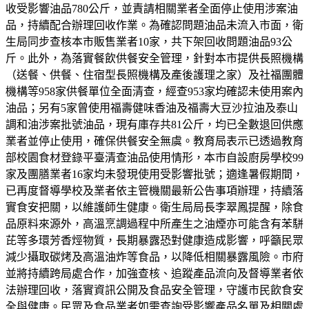
收受影響油品780公斤，並責請相關業者全面停止使用涉案油
品，持續配合辦理回收作業。為確認問題油品未流入市面，衛
生局同步查核本市販售業者10家，共下架回收問題油品93公
斤。此外，為落實餐飲供餐安全管理，針對本市提供長照機構
（送餐、供餐、住宿型長照機構及產後護理之家）及社福團體
機構等958家供餐單位全面清查，經查953家均確認未使用案內
油品；另有5家曾使用福壽健味香油及福壽大豆沙拉油及泰山
調和油涉案批號油品，現有庫存共81公斤，均已全數退回供應
業者並停止使用，確保供餐安全無虞。教育局表示已透過教育
部校園食材登錄平臺清查油品使用情形，本市自設廚房學校99
家及團膳業者16家均未發現使用受影響批號；適逢暑假期間，
已再度督導學校及業者依主管機關最新公告事項辦理，持續落
實食安把關，以維護師生健康。衛生局局長李翠鳳提醒，除食
品原料來源外，高溫烹調過程中所產生之油煙亦可能含有苯駢
芘等多環芳香烴物質，長期暴露恐對健康造成影響，呼籲民眾
減少攝取碳烤及高溫油炸等食品，以降低相關暴露風險。市府
並將持續跨局處合作，加強查核、追蹤產品流向及督導業者依
法辦理回收，落實資訊公開及食品安全管理，守護市民飲食安
全與健康。民眾及食品業者如需查詢受影響產品名單及相關處