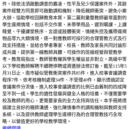
件。除依法須啟動調查的霸凌、性平及兒少保護案件外，其餘
案件經雙方同意即可啟動調和機制，降低親師衝突，避免小案
大辦，協助學校回歸教育本質。第二篇則彙整教師最常面對的
學生違規情境，包括不交作業、未帶學用品、遲到曠課、上課
睡覺、干擾課堂秩序、言語或肢體衝突、情緒失控及攜帶違規
物品等九大類情境，逐一對應教師可採行的合理管教方式及行
政支持措施，並結合學者專家、校長、教師及家長共同討論形
成共識，提供第一線教師具體、可操作的班級經營與管教參
考。教育局指出，教師管教權與學生權益並非對立。高級中等
以下學校教師解聘不續聘停聘或資遣辦法修訂後，截至115年5
月31日止，南市疑似管教衝突案件共85件，進入校事會議調查
程序7件、依考核機制處理34件、不受理40件，顯示透過認定
會議案件分流後，進入校事會議調查的比例已由舊制的四成降
至不到一成。學生的適性發展與健全人格的培養，不僅需要學
校及教師的用心，更需要家長的全力支持與信任。本手冊將透
過建立良好的親師溝通、強化陳情事件的調和機制與教師支持
系統，以及提供教師處理學生違規行為的合理管教技巧全攻
略，以營造更好的學校教學環境。
繼續閱讀