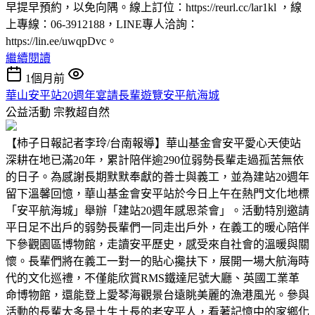
早提早預約，以免向隅。線上訂位：https://reurl.cc/lar1kl ，線
上專線：06-3912188，LINE專人洽詢：
https://lin.ee/uwqpDvc。
繼續閱讀
1個月前
華山安平站20週年宴請長輩遊覽安平航海城
公益活動
宗教超自然
【柿子日報記者李玲/台南報導】華山基金會安平愛心天使站
深耕在地已滿20年，累計陪伴逾290位弱勢長輩走過孤苦無依
的日子。為感謝長期默默奉獻的善士與義工，並為建站20週年
留下溫馨回憶，華山基金會安平站於今日上午在熱門文化地標
「安平航海城」舉辦「建站20週年感恩茶會」。活動特別邀請
平日足不出戶的弱勢長輩們一同走出戶外，在義工的暖心陪伴
下參觀園區博物館，走讀安平歷史，感受來自社會的溫暖與關
懷。長輩們將在義工一對一的貼心攙扶下，展開一場大航海時
代的文化巡禮，不僅能欣賞RMS鐵達尼號大廳、英國工業革
命博物館，還能登上愛琴海觀景台遠眺美麗的漁港風光。參與
活動的長輩大多是土生土長的老安平人，看著記憶中的家鄉化