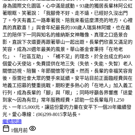
身為國際文化園區，心中滿是感動。93歲的獨居長輩林阿公紅
著眼眶、笑著說：「我腳骨不好、走不遠，已經好久沒出門
了。今天有義工一路牽著我、陪我來看這麼漂亮的地方，心裡
真的真歡喜！」與會年紀最長的100歲人瑞吳林阿嬤，也在義
工的陪伴下一同與知名的維納斯女神雕像、真理之口造景合
影，直說下次還要再跟著華山一起出遊。長輩們欣喜又滿足的
笑容，成為20週年最美的風景。華山基金會秉持「在地老
化」、「社區互助」、「補不足」的理念，於全台成立約400
個愛心天使站，免費提供在地三失（失依、失能、失智）老人
關懷訪視、陪醫、年節關懷等守護。然而，長輩的幸福笑容背
後，亟需社會大眾的雙手來延續。安平站目前正面臨經費與在
地義工招募的雙重挑戰，期盼更多熱心的「在地人」加入義工
行列，成為長輩的「腳」與「眼」；同時呼籲各界響應「送愛
到家～因為有您」常年服務經費，認助一位長輩每月1,250
元、一年15,000元，讓這份愛的力量在安平下一個20年繼續發
光。愛心專線：(06)299-8015李站長。
繼續閱讀
1個月前