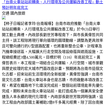
「台南火車站站前轉乘、人行環境及公共運輸改善工程」動土
預計明年底完工
交通
國內旅遊
【柿子日報記者李玲/台南報導】台南市政府推動「台南火車
站站前轉乘、人行環境及公共運輸改善工程」於今(3)日舉行
開工動土典禮，內政部長劉世芳專程南下，與市長黃偉哲共同
主持。該工程除將現行單向循環的圓環動線，調整為更具效率
且可雙向通行的U型道路配置，也將重新整合公車、計程車及
汽機車接送區，大幅擴大行走空間及增設綠蔭與遮雨設施，工
程總經費近3億4,500萬元，目標於明（116）年底前完工。黃
偉哲表示，本工程是一項結合公共運輸、人行空間、城市景觀
與歷史紋理的宏大城市門面改造計畫，預期將為台南市這個文
化古都，迎來站前生活環境的全新蛻變。黃偉哲強調，台南市
是文化古都，台南火車站本身也是古蹟，市府啟動本項改善工
程，希望在鐵路地下化還沒完成前，整個站前環境能率先優化
完成，期盼未來台南火車站站前，能打造成為一個兼具安全便
捷及人本永續的現代化環境。內政部長劉世芳致詞時強調，這
次工程由內政部國土署補助2億8千多萬元經費，除了因台南擁