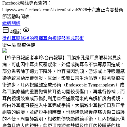
Facebook粉絲專頁查詢：
https://www.facebook.com/sixteenfestival/2026十六歲正青春藝術
節活動時間表:
繼續閱讀
4週前
微創耳膜修補的選擇耳內視鏡鼓室成形術
衛生局
醫療保健
【柿子日報記者李玲/台南報導】耳膜穿孔是耳鼻喉科常見疾
病，可能因中耳炎反覆感染、外傷或掏耳朵不慎等原因造成。
部分患者除了聽力下降外，也容易因洗頭、游泳或上呼吸道感
染導致耳朵反覆發炎、耳漏，影響日常生活品質。隨著醫療技
術進步，耳內視鏡鼓室成形術（Endoscopic Tympanoplasty）成
為耳膜修補的重要微需於耳後切開較長傷口，再進行修補；而
耳內視鏡鼓室成形術則利用直徑僅數毫米的高解析度內視鏡，
經由外耳道直接進入中耳完成手術，大幅減少耳後切口及正常
組織的破壞，並縮短手術時間，也能降低術後疼痛與傷口照護
的不便。周醫師說明，相較於傳統顯微鏡手術，耳內視鏡具備
廣角且放大的視野，能更清楚觀察鼓膜及中耳內較隱蔽的構