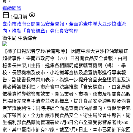
質。
繼續閱讀
1個月前
臺南市政府召開食品安全會報，全面追查中聯大豆沙拉油流
向，推動「食安標章」強化食安管理
衛生局
生活綜合
【柿子日報記者李玲/台南報導】 因應中聯大豆沙拉油苯駢芘
超標事件，臺南市政府今（7/7）日召開食品安全會報，由副
秘書長林榮川主持，邀集各相關局處就轄管機關（構）、學
校、長照機構及夜市、小吃攤等查核及處置情形進行專案報
告。副秘書長林榮川表示，為進一步提升食品安全透明度及消
費者辨識便利性，市府會中決議推動「食安標章」，由各局處
依權責輔導轄管餐飲業、食品業者、市場、夜市及相關食品販
售場所完成自主清查並張貼標章，提升食品安全透明度及消費
者辨識便利性；同時持續全面追查問題油品流向，督促業者完
成下架回收，全力維護市民食品安全。衛生局於會中報告，衛
生福利部食品藥物管理署於7月6日公布全臺受影響業者共360
家，其中臺南市計有22家。截至7月6日止，本市已累計下架回