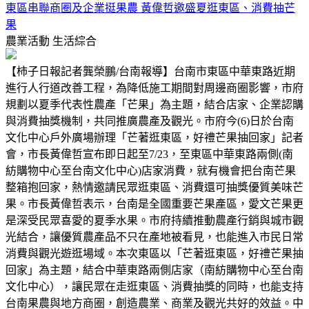
東區串聯商圈及企業挺果農 黃偉哲邀盛夏逛東區、消費抽芒
果
農業活動
生活綜合
【柿子日報記者龔榮鵬/台南報導】台南市東區中華東路近期
進行人行道改善工程，為降低施工期間對周邊商圈影響，市府
規劃以夏季代表性農產「芒果」為主題，結合店家、企業認購
與消費抽獎機制，共同推廣農產及觀光。市府今(6)日於台南
文化中心戶外廣場辦理「芒著逛東區，好禮芒果抽回家」記者
會，市長黃偉哲宣布即日起至7/23，至東區中華東路兩側(南
紡購物中心至台南文化中心)店家消費，就有機會把台南芒果
整箱抱回家，熱情邀請民眾逛東區、消費還可抽獎優質美味芒
果。市長黃偉哲表示，台南是全國重要芒果產區，愛文芒果更
是深受民眾喜愛的夏季水果。市府持續推動農產行銷與城市觀
光結合，讓優質農產品不只在產地被看見，也能進入市民日常
消費與觀光遊逛場域。本次東區以「芒著逛東區，好禮芒果抽
回家」為主題，結合中華東路兩側店家（南紡購物中心至台南
文化中心），讓民眾在走逛東區、消費抽獎的同時，也能支持
台南果農與地方商圈，創造農業、商業及觀光共好的效益。中