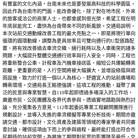
有豐富的文化內涵，台南未來也是要發展高科技的科學園區，
因此作為台南市的門面，能改善優化，除了對在地市民，外來
的旅客或洽公的商業人士，也都會感到很光榮，希望工程在明
年底就能完工，盡快為台南帶來不同的新風貌。交通局說明，
本次站前交通動線改善工程的最大亮點之一，即是將現行單向
循環的圓環動線，調整為更具效率且可雙向通行的U型道路配
置，將有效改善過去車流交織、繞行耗時以及人車衝突的諸多
問題，大幅提升整體交通通行效率與行人安全。同時，工程也
將重新整合公車、計程車及汽機車接送區，縮短公共運輸轉乘
距離，更重要的是，人行空間將被大幅擴大，並增設綠蔭與遮
雨設施，致力於打造一個以人為核心、舒適宜人的站前廣場和
轉乘環境。交通局長王銘德強調，這項工程的推動，凝聚了廣
泛的民意與專業智慧。自110年起即透過多場深入的工作坊，
廣邀市民、公民團體及各界代表參與，透過實地踏勘與熱烈討
論，充分蒐集各方意見。112年起委託專業工程顧問團隊進行
規劃設計，並導入先進的車流模擬等專業分析技術。期間亦邀
請交通、都市設計、文化資產及建築等領域的專家學者共同審
查討論，確保這項由下而上的參與過程，最終能打造出符合市
民期待的站前空間。為將施工期間對民眾的影響降至最低，交