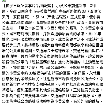
【柿子日報記者李玲/台南報導】 小黃公車前進新市、新化
區，今(9)日由台南市長黃偉哲親自宣布新路線綠 33（潭頂代
天府－安南醫院）、綠 34（新化循環線）正式通車，使小黃
公車增為46條路線，服務範疇遍及全市31個行政區。黃偉哲市
長表示，「用公車的票價、享受計程車的服務」的小黃公車模
式，是市府對市民就醫、採買與通學最實質的承諾，自108年
推動以來已服務逾50萬市民朋友，成為鄉親生活不可或缺的重
要代步工具，將持續致力讓大台南每個角落都能享有綿密且溫
暖的公共運輸路網。交通局長王銘德表示，交通局藉由與在地
民意溝通，共同勾勒小黃公車路線與規劃停靠站位，讓公共運
輸從傳統公車的「運輸服務供給」進化為積極的「主動連結需
求」，提供當地更便利的小黃公車服務。王銘德局長說明，新
闢的小黃公車綠 33線提供新市郊區的潭頂、崙仔頂、永就番
仔寮及社內等聚落居民，往返新市市場採買及區公所洽公，亦
服務新市居民直達安南醫院就醫，另亦連結新市火車站與和順
轉運站，便利居民轉乘其他公共運輸服務。王銘德局長指出，
新化為台南的重要轉運樞紐，交通局自113年起已將綠14、綠
15兩條傳統公車路線成功轉型為小黃公車，為較外圍的礁坑、