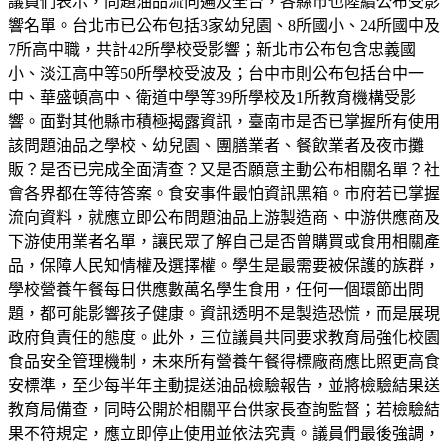
議員們表示，問題油品流向遍及全台，各縣市也陸續公布受影
響名單。台北市已公布包括3家幼兒園、8所國小、24所國中及
7所高中職，共計42所學校受影響；新北市公布包含忠義國
小、淡江高中等50所學校受波及；台中市則公布包括台中一
中、華盛頓高中、衛道中學等39所學校及1所教育機構受影
響。面對其他縣市積極揭露資訊，臺南市是否已掌握所有使用
該問題油品之學校、幼兒園、團膳業者、餐飲業者及夜市攤
販？是否已完成全面清查？又是否願意主動公布相關名單？社
會各界都在等待答案。食安事件最怕資訊黑箱。市府若已掌握
流向資料，就應立即公布問題油品上游製造商、中游供應商及
下游使用業者名單，讓民眾了解自己是否曾購買或食用相關產
品，保障人民知情權及選擇權。學生是最需要被保護的族群，
學校營養午餐每日供應數萬名學生食用，任何一個環節出問
題，都可能影響孩子健康。資訊透明不是製造恐慌，而是展現
政府負責任的態度。此外，三位議員共同要求教育局強化校園
食品安全管理機制，未來所有營養午餐得標廠商應比照更高食
安標準，至少每半年主動提送油品檢驗報告，並將檢驗結果送
教育局備查，同時公開於相關平台供家長查詢監督；若檢驗結
果不符規定，應立即停止使用並依法究責。議員們最後強調，