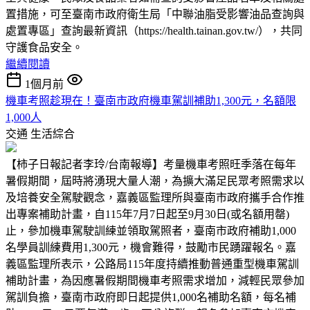
置措施，可至臺南市政府衛生局「中聯油脂受影響油品查詢與
處置專區」查詢最新資訊（https://health.tainan.gov.tw/），共同
守護食品安全。
繼續閱讀
1個月前
機車考照趁現在！臺南市政府機車駕訓補助1,300元，名額限
1,000人
交通
生活綜合
【柿子日報記者李玲/台南報導】考量機車考照旺季落在每年
暑假期間，屆時將湧現大量人潮，為擴大滿足民眾考照需求以
及培養安全駕駛觀念，嘉義區監理所與臺南市政府攜手合作推
出專案補助計畫，自115年7月7日起至9月30日(或名額用罄)
止，參加機車駕駛訓練並領取駕照者，臺南市政府補助1,000
名學員訓練費用1,300元，機會難得，鼓勵市民踴躍報名。嘉
義區監理所表示，公路局115年度持續推動普通重型機車駕訓
補助計畫，為因應暑假期間機車考照需求增加，減輕民眾參加
駕訓負擔，臺南市政府即日起提供1,000名補助名額，每名補