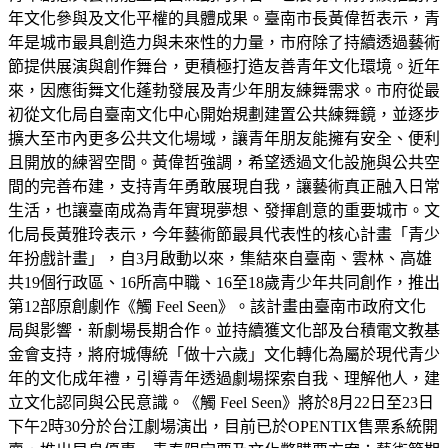
年文化參與及文化平權的具體成果。臺南市長黃偉哲表示，青
年是城市最具創造力與未來性的力量，市府除了持續透過藝術
節提供展演與創作舞台，更積極打造友善青年文化環境。近年
來，因應街舞文化蓬勃發展及青少年朋友練舞需求。市府從最
初從文化局自臺南文化中心開始規劃建置公共練舞鏡，並逐步
擴大至市內更多公共文化場域，讓青年朋友能擁有安全、便利
且開放的練習空間。黃偉哲強調，希望透過文化設施與公共空
間的完善布建，支持青年勇敢展現自我，讓藝術真正融入日常
生活，也讓臺南成為青年實現夢想、發揮創意的重要城市。文
化局長黃雅玲表示，今年藝術節最具代表性的核心計畫「青少
年扮戲計畫」，自3月啟動以來，集結來自臺南、雲林、高雄
共19個行政區、16所高中職、16至18歲青少年共同創作，推出
第12部原創劇作《觸 Feel Seen》。該計畫由臺南市政府文化
局與影響．新劇場長期合作。並持續獲文化部及台積電文教基
金會支持，將府城傳統「做十六歲」文化轉化為屬於現代青少
年的文化成年禮，引導青年透過劇場探索自我、理解他人，建
立文化認同與公民意識。《觸 Feel Seen》將於8月22日至23日
下午2時30分於台江劇場演出，目前已於OPENTIX售票系統開