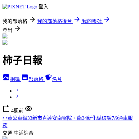
登入
我的部落格
我的部落格後台
我的帳號
登出
柿子日報
相簿
部落格
名片
4週前
小黃公車綠33新市直達安南醫院、綠34新化循環線7/9通車服
務
交通
生活綜合