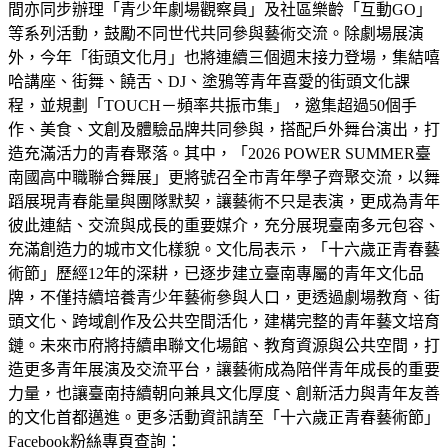
間亦同步辦理「青少年劇場觀察員」及社區樂齡「互動GO」
等系列活動，鼓勵不同世代共同參與藝術交流。除劇場展演
外，今年「街頭文化月」也將連續三個週末接力登場，集結嘻
哈講座、街舞、饒舌、DJ、塗鴉等青年喜愛的街頭文化課
程，並規劃「TOUCH－頻率共振市集」，邀集超過50個手
作、美食、文創及體驗品牌共同參與，搭配戶外舞台演出，打
造充滿活力的青春聚落。其中，「2026 POWER SUMMER臺
南國高中職聯合舞展」更將號召全市青年學子齊聚交流，以舞
蹈展現青春能量與團隊默契，讓藝術不只是表演，更成為青年
彼此連結、交流與成長的重要媒介，充分展現臺南多元包容、
充滿創造力的城市文化樣貌。文化局表示，「十六歲正青春藝
術節」歷經12年的深耕，已逐步建立臺南專屬的青年文化品
牌，不僅持續培養青少年藝術參與人口，更透過劇場教育、街
頭文化、跨域創作及公共空間活化，建構完整的青年藝文培育
鏈。未來市府將持續串聯文化場館、教育資源與公共空間，打
造更多青年展演及交流平台，讓藝術成為陪伴青年成長的重要
力量，也讓臺南持續朝向兼具文化厚度、創新活力與青年友善
的文化首都邁進。更多活動資訊請至「十六歲正青春藝術節」
Facebook粉絲專頁查詢：