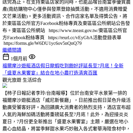
送完為止。在支持東區店家的同時，也能品嚐台南當季優質農
產(南紡購物中心僅參與發票登錄抽獎活動，不適用消費贈愛
文芒果活動)。更多活動資訊、合作店家名單及得獎公告，將
於東區區公所官方Facebook粉絲專頁及東區區公所網站公告發
布。東區區公所網站 https://www.tneast.gov.tw/東區區公所官
方Facebook粉絲專頁 https://reurl.cc/vEyGbA活動登錄表單
https://forms.gle/W6DU1yc6ov5nQnQ79
繼續閱讀
1個月前
福爾摩沙遊艇酒店假日龍蝦吃到飽好評延長至7月底！全新
「盛夏水果饗宴」結合在地小農打造清爽百匯
觀光旅遊
生活綜合
【柿子日報記者李玲/台南報導】位於台南安平水景第一排的
福爾摩沙遊艇酒店「威尼斯餐廳」，日前推出假日菜色升級活
動廣受饕客好評。為回饋廣大消費者的熱烈支持，酒店宣布超
人氣的海鮮加碼活動將重磅延長至7月底！此外，為迎接炎炎
夏日，7月份更全新推出「盛夏水果饗宴」主題，嚴選在地小
農心血結晶，將當季鮮甜水果巧妙融入各式奢華海陸食材中，