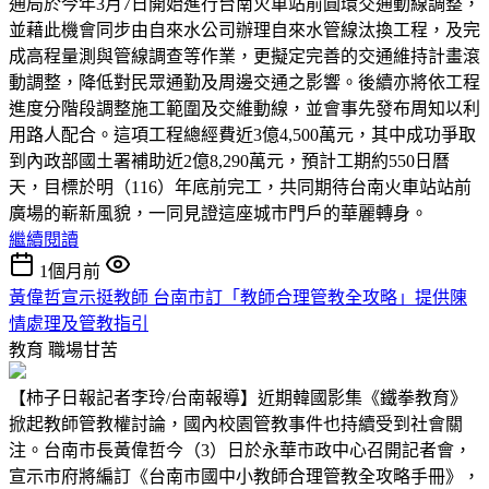
通局於今年3月7日開始進行台南火車站前圓環交通動線調整，
並藉此機會同步由自來水公司辦理自來水管線汰換工程，及完
成高程量測與管線調查等作業，更擬定完善的交通維持計畫滾
動調整，降低對民眾通勤及周邊交通之影響。後續亦將依工程
進度分階段調整施工範圍及交維動線，並會事先發布周知以利
用路人配合。這項工程總經費近3億4,500萬元，其中成功爭取
到內政部國土署補助近2億8,290萬元，預計工期約550日曆
天，目標於明（116）年底前完工，共同期待台南火車站站前
廣場的嶄新風貌，一同見證這座城市門戶的華麗轉身。
繼續閱讀
1個月前
黃偉哲宣示挺教師 台南市訂「教師合理管教全攻略」提供陳
情處理及管教指引
教育
職場甘苦
【柿子日報記者李玲/台南報導】近期韓國影集《鐵拳教育》
掀起教師管教權討論，國內校園管教事件也持續受到社會關
注。台南市長黃偉哲今（3）日於永華市政中心召開記者會，
宣示市府將編訂《台南市國中小教師合理管教全攻略手冊》，