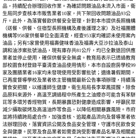
品，持續配合辦理回收作業。為確認問題油品未流入市面，衛
生局同步查核本市販售業者10家，共下架回收問題油品93公
斤。此外，為落實餐飲供餐安全管理，針對本市提供長照機構
（送餐、供餐、住宿型長照機構及產後護理之家）及社福團體
機構等958家供餐單位全面清查，經查953家均確認未使用案內
油品；另有5家曾使用福壽健味香油及福壽大豆沙拉油及泰山
調和油涉案批號油品，現有庫存共81公斤，均已全數退回供應
業者並停止使用，確保供餐安全無虞。教育局表示已透過教育
部校園食材登錄平臺清查油品使用情形，本市自設廚房學校99
家及團膳業者16家均未發現使用受影響批號；適逢暑假期間，
已再度督導學校及業者依主管機關最新公告事項辦理，持續落
實食安把關，以維護師生健康。衛生局局長李翠鳳提醒，除食
品原料來源外，高溫烹調過程中所產生之油煙亦可能含有苯駢
芘等多環芳香烴物質，長期暴露恐對健康造成影響，呼籲民眾
減少攝取碳烤及高溫油炸等食品，以降低相關暴露風險。市府
並將持續跨局處合作，加強查核、追蹤產品流向及督導業者依
法辦理回收，落實資訊公開及食品安全管理，守護市民飲食安
全與健康。民眾及食品業者如需查詢受影響產品名單及相關處