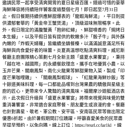
邀請民眾一起享受清爽開胃的夏日星級百匯。錯過可惜的豪華
海鮮陣容將持續陪伴饕客度過整個七月！即日起至7月31日
止，假日餐期持續供應鮮甜爆表的「龍蝦海鮮湯」，平日則提
供濃郁奢華的「黃金帝王蟹煲湯」，頂級滋味無限暢享。此
外，假日限定的滿腹蟹黃「抱卵紅蟳」、鮮甜噴香的「焗烤日
本生蠔」，以及平假日皆有提供的軟嫩多汁「骰子牛」與外酥
內嫩的「炸蝦天婦羅」皆繼續坐鎮餐檯，以滿滿誠意滿足所有
海鮮與肉食愛好者的味蕾。炎夏高溫想吃點清爽料理，威尼斯
餐廳主廚團隊精心策劃七月全新主題「盛夏水果饗宴」，秉持
「越在地、越國際」的永續餐飲理念，攜手在地優質小農，以
玉井芒果、關廟鳳梨、南化火龍果等鮮甜果物入菜，製成「印
度芒果咖哩雞」、「關廟鳳梨蝦球」、「紅龍果海鮮炒飯」等
十餘道美味料理，每一口都能品嚐到台灣果農的驕傲與星級主
廚的匠心，更帶來令人驚豔的清爽風味。福爾摩沙遊艇酒店表
示，此次假日升級與「盛夏水果饗宴」將帶來視覺與味覺的雙
重消暑饗宴，非常適合家庭聚餐、朋友慶生或浪漫約會。餐廳
也針對壽星、敬老、軍公教、安平區、安南區民眾等做出限定
優惠6折起，由於暑假期間訂位踴躍，呼籲喜愛美食的民眾盡
早提早預約，以免向隅。線上訂位：https://reurl.cc/lar1kl ，線