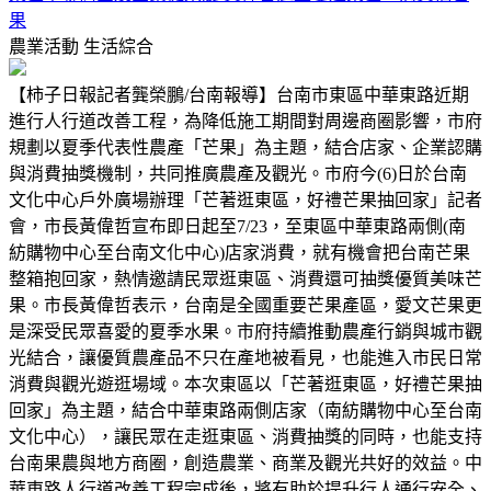
果
農業活動
生活綜合
【柿子日報記者龔榮鵬/台南報導】台南市東區中華東路近期
進行人行道改善工程，為降低施工期間對周邊商圈影響，市府
規劃以夏季代表性農產「芒果」為主題，結合店家、企業認購
與消費抽獎機制，共同推廣農產及觀光。市府今(6)日於台南
文化中心戶外廣場辦理「芒著逛東區，好禮芒果抽回家」記者
會，市長黃偉哲宣布即日起至7/23，至東區中華東路兩側(南
紡購物中心至台南文化中心)店家消費，就有機會把台南芒果
整箱抱回家，熱情邀請民眾逛東區、消費還可抽獎優質美味芒
果。市長黃偉哲表示，台南是全國重要芒果產區，愛文芒果更
是深受民眾喜愛的夏季水果。市府持續推動農產行銷與城市觀
光結合，讓優質農產品不只在產地被看見，也能進入市民日常
消費與觀光遊逛場域。本次東區以「芒著逛東區，好禮芒果抽
回家」為主題，結合中華東路兩側店家（南紡購物中心至台南
文化中心），讓民眾在走逛東區、消費抽獎的同時，也能支持
台南果農與地方商圈，創造農業、商業及觀光共好的效益。中
華東路人行道改善工程完成後，將有助於提升行人通行安全、