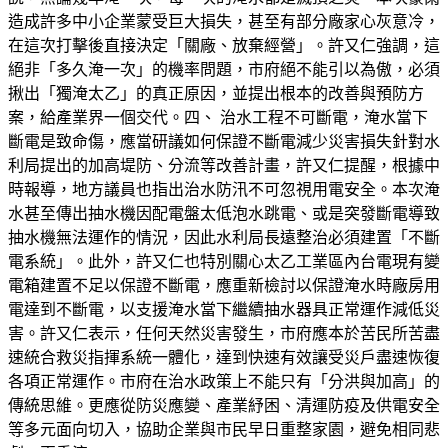
造成許多中小企業蒙受巨大損失，甚至有部分廠家心灰意冷，
在這次打擊後直接決定「關廠、放棄經營」。許又仁強調，這
絕非「多久淹一次」的機率問題，市府絕不能引以為傲，必須
揪出「獨淹太乙」的真正原因，並提出根本的改善與預防方
案，給產業界一個交代。四、 治水工程不可斷電，淹水當下
斷電是致命傷，應當研議如何保證不斷電減少災害損失針對水
利局提出的加高堤防、分流等改善計畫，許又仁提醒，根據中
時報導，地方議員也指出治水防汛不可忽視用電安全。本次淹
水甚至傳出抽水機因配電盤太低泡水跳電、或是突發斷電導致
抽水機無法運作的情況，因此水利局長遠整治必須建置「不斷
電系統」。此外，許又仁也特別關心太乙工業區內台電現有變
電箱建置不足以保證不斷電，應重新檢討以保證淹水時廠房用
電達到不斷電，以支援淹水當下繼續抽水器具正常運作減低災
害。許又仁表示，任何天然災害發生，市府應本於苦民所苦盡
速統合救災指揮系統一體化，達到快速有效讓受災戶盡速恢復
各項正常運作。市府在治水政策上不能只有「分洪與加高」的
傳統思維。更應從防災應變、產業紓困、清運防疫及供電安全
等多元面向切入，協助企業與市民早日重整家園，避免相同悲