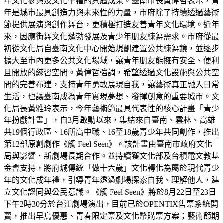
年文化參與及文化平權的具體成果。臺南市長黃偉哲表示，青
年是城市最具創造力與未來性的力量，市府除了持續透過藝術
節提供展演與創作舞台，更積極打造友善青年文化環境。近年
來，因應街舞文化蓬勃發展及青少年朋友練舞需求。市府從最
初從文化局自臺南文化中心開始規劃建置公共練舞鏡，並逐步
擴大至市內更多公共文化場域，讓青年朋友能擁有安全、便利
且開放的練習空間。黃偉哲強調，希望透過文化設施與公共空
間的完善布建，支持青年勇敢展現自我，讓藝術真正融入日常
生活，也讓臺南成為青年實現夢想、發揮創意的重要城市。文
化局長黃雅玲表示，今年藝術節最具代表性的核心計畫「青少
年扮戲計畫」，自3月啟動以來，集結來自臺南、雲林、高雄
共19個行政區、16所高中職、16至18歲青少年共同創作，推出
第12部原創劇作《觸 Feel Seen》。該計畫由臺南市政府文化
局與影響．新劇場長期合作。並持續獲文化部及台積電文教基
金會支持，將府城傳統「做十六歲」文化轉化為屬於現代青少
年的文化成年禮，引導青年透過劇場探索自我、理解他人，建
立文化認同與公民意識。《觸 Feel Seen》將於8月22日至23日
下午2時30分於台江劇場演出，目前已於OPENTIX售票系統開
賣，推出早鳥優惠、青春限定票及文化幣購票方案；藝術節期