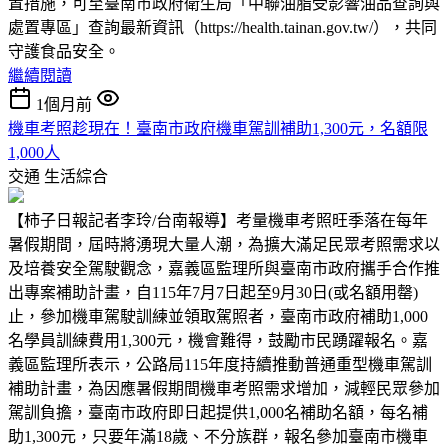
置措施，可至臺南市政府衛生局「中聯油脂受影響油品查詢與
處置專區」查詢最新資訊（https://health.tainan.gov.tw/），共同
守護食品安全。
繼續閱讀
1個月前
機車考照趁現在！臺南市政府機車駕訓補助1,300元，名額限
1,000人
交通
生活綜合
【柿子日報記者李玲/台南報導】考量機車考照旺季落在每年
暑假期間，屆時將湧現大量人潮，為擴大滿足民眾考照需求以
及培養安全駕駛觀念，嘉義區監理所與臺南市政府攜手合作推
出專案補助計畫，自115年7月7日起至9月30日(或名額用罄)
止，參加機車駕駛訓練並領取駕照者，臺南市政府補助1,000
名學員訓練費用1,300元，機會難得，鼓勵市民踴躍報名。嘉
義區監理所表示，公路局115年度持續推動普通重型機車駕訓
補助計畫，為因應暑假期間機車考照需求增加，減輕民眾參加
駕訓負擔，臺南市政府即日起提供1,000名補助名額，每名補
助1,300元，只要年滿18歲、不分族群，報名參加臺南市機車