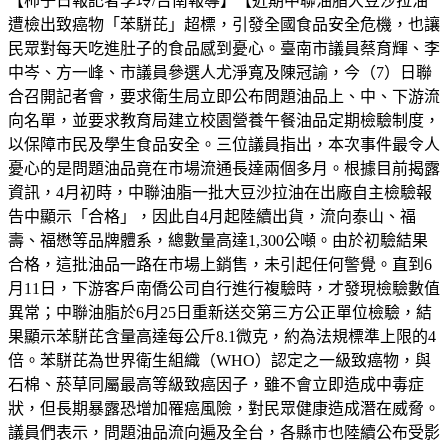
【柿子日報記者李玲/台南報導】【近期中聯油脂大豆沙拉油
遭檢出致癌物「苯駢芘」超標，引發全國食品安全危機，也讓
民眾對每天吃進肚子的食品感到憂心。臺南市議員蔡育輝、李
中岑、方一峰、市議員參選人尤淨寬及陳冠諭，今（7）日聯
合召開記者會，要求衛生局立即公布問題油品上、中、下游流
向名單，並要求教育局建立校園營養午餐油品定期檢驗制度，
以保障市民及學生食品安全。三位議員指出，本次事件最令人
憂心的是問題油品竟在市場流通長達兩個多月。根據目前揭露
資訊，4月初時，中聯油脂一批大豆沙拉油在出廠自主檢驗報
告中顯示「合格」，因此自4月起陸續出貨，流向泰山、福
壽、福懋等品牌體系，總數量高達1,300公噸。由於初驗結果
合格，這批油品一路在市場上銷售，未引起任何警覺。直到6
月11日，下游客戶南僑公司自行進行複驗時，才發現檢驗數值
異常；中聯油脂於6月25日重新送交第三方公正單位檢驗，結
果顯示苯駢芘含量高達每公斤8.1微克，約為法規標準上限的4
倍。苯駢芘為世界衛生組織（WHO）認定之一級致癌物，與
石棉、菸草同屬最高等級致癌因子，雖不會立即造成中毒症
狀，但長期暴露恐增加罹癌風險，對民眾健康造成潛在威脅。
議員們表示，問題油品流向遍及全台，各縣市也陸續公布受影