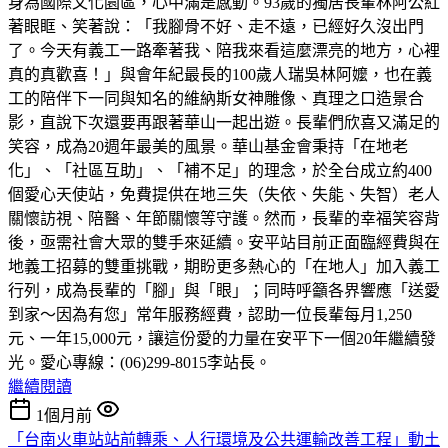
身為國際文化園區，心中滿是感動。93歲的獨居長輩林阿公紅
著眼眶、笑著說：「我腳骨不好、走不遠，已經好久沒出門
了。今天有義工一路牽著我、陪我來看這麼漂亮的地方，心裡
真的真歡喜！」與會年紀最長的100歲人瑞吳林阿嬤，也在義
工的陪伴下一同與知名的維納斯女神雕像、真理之口造景合
影，直說下次還要再跟著華山一起出遊。長輩們欣喜又滿足的
笑容，成為20週年最美的風景。華山基金會秉持「在地老
化」、「社區互助」、「補不足」的理念，於全台成立約400
個愛心天使站，免費提供在地三失（失依、失能、失智）老人
關懷訪視、陪醫、年節關懷等守護。然而，長輩的幸福笑容背
後，亟需社會大眾的雙手來延續。安平站目前正面臨經費與在
地義工招募的雙重挑戰，期盼更多熱心的「在地人」加入義工
行列，成為長輩的「腳」與「眼」；同時呼籲各界響應「送愛
到家～因為有您」常年服務經費，認助一位長輩每月1,250
元、一年15,000元，讓這份愛的力量在安平下一個20年繼續發
光。愛心專線：(06)299-8015李站長。
繼續閱讀
1個月前
「台南火車站站前轉乘、人行環境及公共運輸改善工程」動土