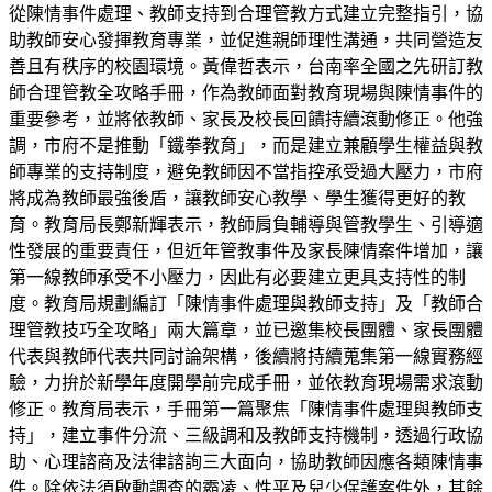
從陳情事件處理、教師支持到合理管教方式建立完整指引，協
助教師安心發揮教育專業，並促進親師理性溝通，共同營造友
善且有秩序的校園環境。黃偉哲表示，台南率全國之先研訂教
師合理管教全攻略手冊，作為教師面對教育現場與陳情事件的
重要參考，並將依教師、家長及校長回饋持續滾動修正。他強
調，市府不是推動「鐵拳教育」，而是建立兼顧學生權益與教
師專業的支持制度，避免教師因不當指控承受過大壓力，市府
將成為教師最強後盾，讓教師安心教學、學生獲得更好的教
育。教育局長鄭新輝表示，教師肩負輔導與管教學生、引導適
性發展的重要責任，但近年管教事件及家長陳情案件增加，讓
第一線教師承受不小壓力，因此有必要建立更具支持性的制
度。教育局規劃編訂「陳情事件處理與教師支持」及「教師合
理管教技巧全攻略」兩大篇章，並已邀集校長團體、家長團體
代表與教師代表共同討論架構，後續將持續蒐集第一線實務經
驗，力拚於新學年度開學前完成手冊，並依教育現場需求滾動
修正。教育局表示，手冊第一篇聚焦「陳情事件處理與教師支
持」，建立事件分流、三級調和及教師支持機制，透過行政協
助、心理諮商及法律諮詢三大面向，協助教師因應各類陳情事
件。除依法須啟動調查的霸凌、性平及兒少保護案件外，其餘