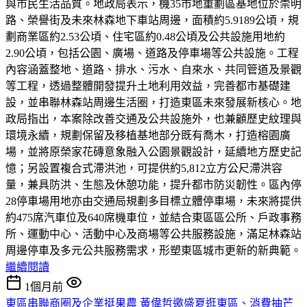
與市民生活品質。地政局表示，機35市地重劃區基地位於崇明
路、榮譽街及未來林森地下車站周邊，面積約5.9189公頃，規
劃商業區約2.53公頃、住宅區約0.48公頃及公共設施用地約
2.90公頃，包括公園、廣場、道路及停車場等公共設施。工程
內容涵蓋整地、道路、排水、污水、自來水、共同管道及景觀
等工程，透過整體開發提升土地利用效益，完善都市基礎建
設，並串聯林森站周邊生活圈，打造東區未來發展新核心。地
政局指出，本案除改善交通及公共設施外，也兼顧歷史紋理與
環境永續，規劃保留及移植基地部分既有喬木，打造榕園廣
場，並將原榮家花磚意象融入公園景觀設計，延續地方歷史記
憶；另設置複合式滯洪池，可提供約5,812立方公尺滯洪容
量，兼具防洪、生態及休憩功能，提升都市防災韌性。區內停
28停車場用地亦由交通局規劃多目標立體停車場，未來將提供
約475席汽車位及640席機車位，並結合東區區公所、戶政事務
所、運動中心、活動中心及商場等公共服務設施，滿足林森站
周邊停車及多元公共服務需求，形塑東區城市更新的新典範。
繼續閱讀
1個月前
東區串聯商圈及企業挺果農 黃偉哲邀盛夏逛東區、消費抽芒