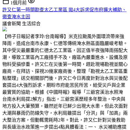
1個月前
許又仁第一時間勘查太乙工業區 拋4大訴求促市府擴大補助、
徹查淹水主因
議會新聞
生活綜合
【柿子日報記者李玲/台南報導】米克拉颱風外圍環流帶來強
降雨，造成台南市永康、仁德等傳統淹水熱區面臨嚴峻考驗。
其中受災最嚴重的仁德太乙工業區，因正值半夜強降雨搭配大
潮，導致工業區內工廠措手不及，廠區內嚴重進水，設備及原
物料受損慘重。許又仁在災後第一時間，趕赴現場勘視並關心
廠商，在拜訪、探視20幾家廠商後，整理「勘視太乙工業區重
點整理」送交相關部門後，許又仁今日再度針對治水與災後配
套提出4大強烈訴求，期盼市府能苦民所苦，給受災戶與企業
最實質的協助。根據《中國時報》報導「三爺宮溪治水照淹
台南水利局提2解方」指出，三爺宮溪歷經多年整治，中央與
地方投入大筆預算，雖然近年已鮮少出現大水患，但此次面對
大潮與暴雨仍防線失守，水利局雖提出「分洪」與「加高」兩
大整治方案，但動輒需耗時2年。對此，許又仁針對災後救助
與長遠治水政策進一步提出4點具體看法：一、 水災補助應提