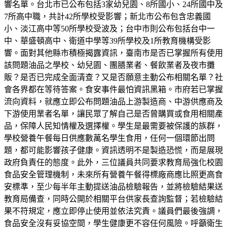
響名單。台北市已公布包括3家幼兒園、8所國小、24所國中及
7所高中職，共計42所學校受影響；新北市公布包含忠義國
小、淡江高中等50所學校受波及；台中市則公布包括台中一
中、華盛頓高中、衛道中學等39所學校及1所教育機構受影
響。面對其他縣市積極揭露資訊，臺南市是否已掌握所有使用
該問題油品之學校、幼兒園、團膳業者、餐飲業者及夜市攤
販？是否已完成全面清查？又是否願意主動公布相關名單？社
會各界都在等待答案。食安事件最怕資訊黑箱。市府若已掌握
流向資料，就應立即公布問題油品上游製造商、中游供應商及
下游使用業者名單，讓民眾了解自己是否曾購買或食用相關產
品，保障人民知情權及選擇權。學生是最需要被保護的族群，
學校營養午餐每日供應數萬名學生食用，任何一個環節出問
題，都可能影響孩子健康。資訊透明不是製造恐慌，而是展現
政府負責任的態度。此外，三位議員共同要求教育局強化校園
食品安全管理機制，未來所有營養午餐得標廠商應比照更高食
安標準，至少每半年主動提送油品檢驗報告，並將檢驗結果送
教育局備查，同時公開於相關平台供家長查詢監督；若檢驗結
果不符規定，應立即停止使用並依法究責。議員們最後強調，
食品安全沒有妥協空間，學生健康更不容任何風險。呼籲衛生