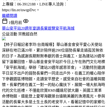
上專線：06-3912188，LINE專人洽詢：
https://lin.ee/uwqpDvc。
繼續閱讀
1個月前
華山安平站20週年宴請長輩遊覽安平航海城
公益活動
宗教超自然
【柿子日報記者李玲/台南報導】華山基金會安平愛心天使站
深耕在地已滿20年，累計陪伴逾290位弱勢長輩走過孤苦無依
的日子。為感謝長期默默奉獻的善士與義工，並為建站20週年
留下溫馨回憶，華山基金會安平站於今日上午在熱門文化地標
「安平航海城」舉辦「建站20週年感恩茶會」。活動特別邀請
平日足不出戶的弱勢長輩們一同走出戶外，在義工的暖心陪伴
下參觀園區博物館，走讀安平歷史，感受來自社會的溫暖與關
懷。長輩們將在義工一對一的貼心攙扶下，展開一場大航海時
代的文化巡禮，不僅能欣賞RMS鐵達尼號大廳、英國工業革
命博物館，還能登上愛琴海觀景台遠眺美麗的漁港風光。參與
活動的長輩大多是土生土長的老安平人，看著記憶中的家鄉化