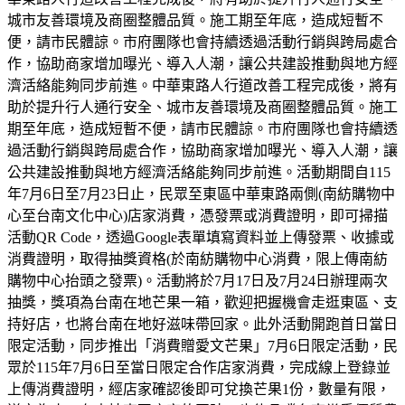
城市友善環境及商圈整體品質。施工期至年底，造成短暫不
便，請市民體諒。市府團隊也會持續透過活動行銷與跨局處合
作，協助商家增加曝光、導入人潮，讓公共建設推動與地方經
濟活絡能夠同步前進。中華東路人行道改善工程完成後，將有
助於提升行人通行安全、城市友善環境及商圈整體品質。施工
期至年底，造成短暫不便，請市民體諒。市府團隊也會持續透
過活動行銷與跨局處合作，協助商家增加曝光、導入人潮，讓
公共建設推動與地方經濟活絡能夠同步前進。活動期間自115
年7月6日至7月23日止，民眾至東區中華東路兩側(南紡購物中
心至台南文化中心)店家消費，憑發票或消費證明，即可掃描
活動QR Code，透過Google表單填寫資料並上傳發票、收據或
消費證明，取得抽獎資格(於南紡購物中心消費，限上傳南紡
購物中心抬頭之發票)。活動將於7月17日及7月24日辦理兩次
抽獎，獎項為台南在地芒果一箱，歡迎把握機會走逛東區、支
持好店，也將台南在地好滋味帶回家。此外活動開跑首日當日
限定活動，同步推出「消費贈愛文芒果」7月6日限定活動，民
眾於115年7月6日至當日限定合作店家消費，完成線上登錄並
上傳消費證明，經店家確認後即可兌換芒果1份，數量有限，