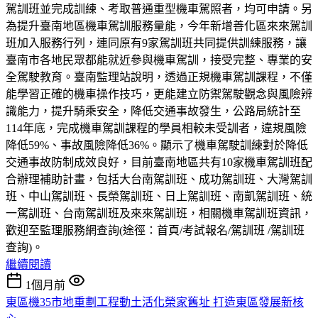
駕訓班並完成訓練、考取普通重型機車駕照者，均可申請。另
為提升臺南地區機車駕訓服務量能，今年新增善化區來來駕訓
班加入服務行列，連同原有9家駕訓班共同提供訓練服務，讓
臺南市各地民眾都能就近參與機車駕訓，接受完整、專業的安
全駕駛教育。臺南監理站說明，透過正規機車駕訓課程，不僅
能學習正確的機車操作技巧，更能建立防禦駕駛觀念與風險辨
識能力，提升騎乘安全，降低交通事故發生，公路局統計至
114年底，完成機車駕訓課程的學員相較未受訓者，違規風險
降低59%、事故風險降低36%。顯示了機車駕駛訓練對於降低
交通事故防制成效良好，目前臺南地區共有10家機車駕訓班配
合辦理補助計畫，包括大台南駕訓班、成功駕訓班、大灣駕訓
班、中山駕訓班、長榮駕訓班、日上駕訓班、南凱駕訓班、統
一駕訓班、台南駕訓班及來來駕訓班，相關機車駕訓班資訊，
歡迎至監理服務網查詢(途徑：首頁/考試報名/駕訓班 /駕訓班
查詢)。
繼續閱讀
1個月前
東區機35市地重劃工程動土活化榮家舊址 打造東區發展新核