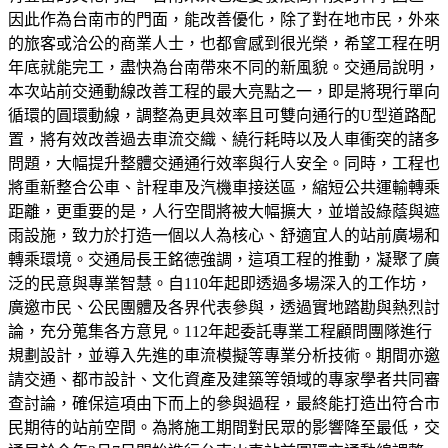
因此作為台南市的門面，能改善優化，除了對在地市民，外來
的旅客或洽公的商業人士，也都會感到很光榮，希望工程在明
年底就能完工，盡快為台南帶來不同的新風貌。交通局說明，
本次站前交通動線改善工程的最大亮點之一，即是將現行單向
循環的圓環動線，調整為更具效率且可雙向通行的U型道路配
置，將有效改善過去車流交織、繞行耗時以及人車衝突的諸多
問題，大幅提升整體交通通行效率與行人安全。同時，工程也
將重新整合公車、計程車及汽機車接送區，縮短公共運輸轉乘
距離，更重要的是，人行空間將被大幅擴大，並增設綠蔭與遮
雨設施，致力於打造一個以人為核心、舒適宜人的站前廣場和
轉乘環境。交通局長王銘德強調，這項工程的推動，凝聚了廣
泛的民意與專業智慧。自110年起即透過多場深入的工作坊，
廣邀市民、公民團體及各界代表參與，透過實地踏勘與熱烈討
論，充分蒐集各方意見。112年起委託專業工程顧問團隊進行
規劃設計，並導入先進的車流模擬等專業分析技術。期間亦邀
請交通、都市設計、文化資產及建築等領域的專家學者共同審
查討論，確保這項由下而上的參與過程，最終能打造出符合市
民期待的站前空間。為將施工期間對民眾的影響降至最低，交