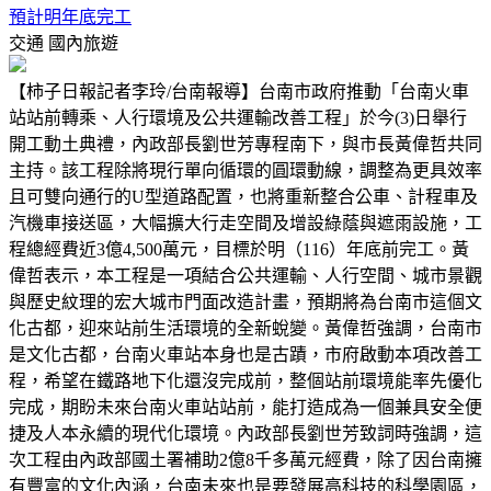
預計明年底完工
交通
國內旅遊
【柿子日報記者李玲/台南報導】台南市政府推動「台南火車
站站前轉乘、人行環境及公共運輸改善工程」於今(3)日舉行
開工動土典禮，內政部長劉世芳專程南下，與市長黃偉哲共同
主持。該工程除將現行單向循環的圓環動線，調整為更具效率
且可雙向通行的U型道路配置，也將重新整合公車、計程車及
汽機車接送區，大幅擴大行走空間及增設綠蔭與遮雨設施，工
程總經費近3億4,500萬元，目標於明（116）年底前完工。黃
偉哲表示，本工程是一項結合公共運輸、人行空間、城市景觀
與歷史紋理的宏大城市門面改造計畫，預期將為台南市這個文
化古都，迎來站前生活環境的全新蛻變。黃偉哲強調，台南市
是文化古都，台南火車站本身也是古蹟，市府啟動本項改善工
程，希望在鐵路地下化還沒完成前，整個站前環境能率先優化
完成，期盼未來台南火車站站前，能打造成為一個兼具安全便
捷及人本永續的現代化環境。內政部長劉世芳致詞時強調，這
次工程由內政部國土署補助2億8千多萬元經費，除了因台南擁
有豐富的文化內涵，台南未來也是要發展高科技的科學園區，