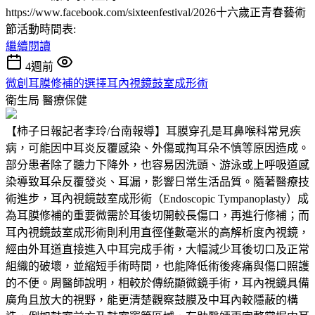
https://www.facebook.com/sixteenfestival/2026十六歲正青春藝術
節活動時間表:
繼續閱讀
4週前
微創耳膜修補的選擇耳內視鏡鼓室成形術
衛生局
醫療保健
【柿子日報記者李玲/台南報導】耳膜穿孔是耳鼻喉科常見疾
病，可能因中耳炎反覆感染、外傷或掏耳朵不慎等原因造成。
部分患者除了聽力下降外，也容易因洗頭、游泳或上呼吸道感
染導致耳朵反覆發炎、耳漏，影響日常生活品質。隨著醫療技
術進步，耳內視鏡鼓室成形術（Endoscopic Tympanoplasty）成
為耳膜修補的重要微需於耳後切開較長傷口，再進行修補；而
耳內視鏡鼓室成形術則利用直徑僅數毫米的高解析度內視鏡，
經由外耳道直接進入中耳完成手術，大幅減少耳後切口及正常
組織的破壞，並縮短手術時間，也能降低術後疼痛與傷口照護
的不便。周醫師說明，相較於傳統顯微鏡手術，耳內視鏡具備
廣角且放大的視野，能更清楚觀察鼓膜及中耳內較隱蔽的構