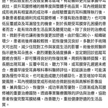
造，例如鼓室前方及鼓室竇等區域，有助醫師更完整掌握中耳
病灶，提升耳膜修補的精準度與整體手術品質。耳內視鏡鼓室
成形術具有相當高的成功率，由經驗豐富的耳科團隊執行後，
多數患者都能順利完成耳膜修補，不僅有助改善聽力，也可降
低反覆感染及耳漏發生的機會。對於長期受耳膜穿孔困擾的患
者而言，能有效改善生活品質及聽覺功能。除了良好的治療成
效，微創手術也讓術後恢復更加舒適。由於傷口較小、組織破
壞少，患者術後疼痛較輕微，若恢復情況良好，多數於手術隔
天可出院，減少住院對工作與家庭生活的影響。術後依照醫師
指示避免耳朵進水、劇烈運動及過度擤鼻，並定期回診追蹤耳
膜癒合情形，即可獲得良好的恢復效果。周炯彤醫師提醒，若
長期出現耳漏、反覆中耳炎、聽力下降，或耳膜穿孔遲遲未癒
合，應儘早接受耳鼻喉科專科醫師評估。若延誤治療，可能演
變為慢性中耳炎，也可能造成聽力持續惡化，甚至增加中耳病
變風險。耳內視鏡鼓室成形術結合微創技術與高解析影像設
備，兼具傷口小、恢復快、成功率高等優勢，已逐漸成為耳膜
修補的重要治療趨勢。透過專業醫療團隊的評估與治療，協助
患者恢復完整耳膜結構、改善聽力，重拾健康舒適的生活品
質。