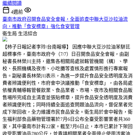
繼續閱讀
4週前
臺南市政府召開食品安全會報，全面追查中聯大豆沙拉油流
向，推動「食安標章」強化食安管理
衛生局
生活綜合
【柿子日報記者李玲/台南報導】 因應中聯大豆沙拉油苯駢芘
超標事件，臺南市政府今（7/7）日召開食品安全會報，由副
秘書長林榮川主持，邀集各相關局處就轄管機關（構）、學
校、長照機構及夜市、小吃攤等查核及處置情形進行專案報
告。副秘書長林榮川表示，為進一步提升食品安全透明度及消
費者辨識便利性，市府會中決議推動「食安標章」，由各局處
依權責輔導轄管餐飲業、食品業者、市場、夜市及相關食品販
售場所完成自主清查並張貼標章，提升食品安全透明度及消費
者辨識便利性；同時持續全面追查問題油品流向，督促業者完
成下架回收，全力維護市民食品安全。衛生局於會中報告，衛
生福利部食品藥物管理署於7月6日公布全臺受影響業者共360
家，其中臺南市計有22家。截至7月6日止，本市已累計下架回
收受影響油品780公斤，並責請相關業者全面停止使用涉案油