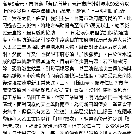
高至5萬元，市府應「苦民所苦」現行市府針對淹水50公分以
上的受災戶，每戶僅補助1.5萬元，即便加上中央補助的2萬
元，實在太低。許又仁強烈主張，台南市政府應苦民所苦，比
照過去重大災情，將地方補助提高至每戶5萬元以上，給予災
民最直接、最有感的協助。二、 肯定環保局但請加快清運速
度，但應防範高溫引發次生疫病目前市府環保局已派遣人員進
入太乙工業區協助清運泡水廢棄物，廠商對此表達肯定與感
謝。然而，許又仁也提醒市府必須「加快腳步」，由於淹水造
成的廢棄物數量極其龐大，目前正值炎夏高溫，若不加速清
除，恐將滋生蚊蟲、引發環境惡臭，甚至演變成次生傳染病與
疫病擴散。市府應與時間賽跑加快清運速度，協助受災廠商恢
復環境盡速重新正常營運。三、 同樣雨量、獨淹仁德？市府
應徹查原因、拒絕鴕鳥心態許又仁質疑，整個仁德地區包含仁
德工業區、新田工業區、保安工業區等，明明處於同一個地理
區域、面對同樣的天空與降雨量，為何新田與保安工業區皆平
安無事，偏偏只有太乙（仁德）工業區災情如此慘重？媒體報
導雖稱太乙工業區以往「1年淹5次」，經整治後已進步到「8
年淹1次」，藉此肯定治水績效。但許又仁直言，對受災戶來
說，無論幾年淹一次，每一次的淹水都是滅頂之災。本次豪雨