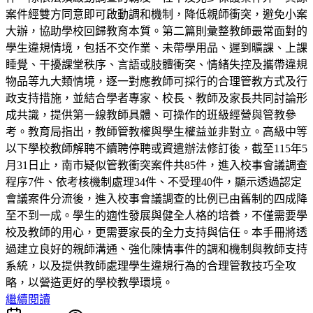
案件經雙方同意即可啟動調和機制，降低親師衝突，避免小案
大辦，協助學校回歸教育本質。第二篇則彙整教師最常面對的
學生違規情境，包括不交作業、未帶學用品、遲到曠課、上課
睡覺、干擾課堂秩序、言語或肢體衝突、情緒失控及攜帶違規
物品等九大類情境，逐一對應教師可採行的合理管教方式及行
政支持措施，並結合學者專家、校長、教師及家長共同討論形
成共識，提供第一線教師具體、可操作的班級經營與管教參
考。教育局指出，教師管教權與學生權益並非對立。高級中等
以下學校教師解聘不續聘停聘或資遣辦法修訂後，截至115年5
月31日止，南市疑似管教衝突案件共85件，進入校事會議調查
程序7件、依考核機制處理34件、不受理40件，顯示透過認定
會議案件分流後，進入校事會議調查的比例已由舊制的四成降
至不到一成。學生的適性發展與健全人格的培養，不僅需要學
校及教師的用心，更需要家長的全力支持與信任。本手冊將透
過建立良好的親師溝通、強化陳情事件的調和機制與教師支持
系統，以及提供教師處理學生違規行為的合理管教技巧全攻
略，以營造更好的學校教學環境。
繼續閱讀