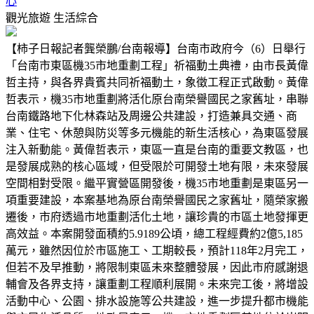
心
觀光旅遊
生活綜合
【柿子日報記者龔榮鵬/台南報導】台南市政府今（6）日舉行
「台南市東區機35市地重劃工程」祈福動土典禮，由市長黃偉
哲主持，與各界貴賓共同祈福動土，象徵工程正式啟動。黃偉
哲表示，機35市地重劃將活化原台南榮譽國民之家舊址，串聯
台南鐵路地下化林森站及周邊公共建設，打造兼具交通、商
業、住宅、休憩與防災等多元機能的新生活核心，為東區發展
注入新動能。黃偉哲表示，東區一直是台南的重要文教區，也
是發展成熟的核心區域，但受限於可開發土地有限，未來發展
空間相對受限。繼平實營區開發後，機35市地重劃是東區另一
項重要建設，本案基地為原台南榮譽國民之家舊址，隨榮家搬
遷後，市府透過市地重劃活化土地，讓珍貴的市區土地發揮更
高效益。本案開發面積約5.9189公頃，總工程經費約2億5,185
萬元，雖然因位於市區施工、工期較長，預計118年2月完工，
但若不及早推動，將限制東區未來整體發展，因此市府感謝退
輔會及各界支持，讓重劃工程順利展開。未來完工後，將增設
活動中心、公園、排水設施等公共建設，進一步提升都市機能