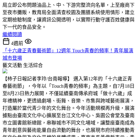
局立即公布問題油品上、中、下游完整流向名單，上至廠商下
至夜市攤販，教育局全面清查校園及團膳系統使用情形，建立
定期檢驗制度，讓資訊公開透明，以實際行動守護百姓健康與
下一代的食品安全。
繼續閱讀
4週前
「十六歲正青春藝術節」12週年 Touch青春的頻率！青年展演
城市登場
藝文活動
生活綜合
【柿子日報記者李玲/台南報導】 邁入第12年的「十六歲正青
春藝術節」，今年以「Touch青春的頻率」為主題，自7月18日
至8月23日熱力展開，不僅延續臺南傳承府城「做十六歲」成
年禮精神，更透過劇場、街舞、音樂、市集與跨域藝術展演，
打造屬於當代青少年的文化舞台。今年活動規模再升級，展演
據點由臺南文化中心擴展至台江文化中心、吳園公會堂及臺南
市立圖書館新總館，串聯城市不同文化場域，讓整座臺南成為
青年創意與藝術能量自由流動的舞台，也展現市府持續推動青