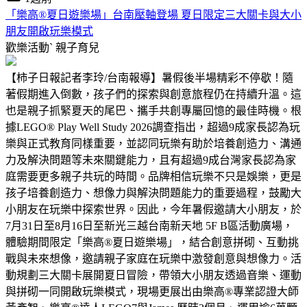
「樂高®夏日遊樂場」台南壓軸登場 夏日限定三大關卡與大小
朋友開啟玩樂模式
歡樂活動ˋ
親子育兒
【柿子日報記者李玲/台南報導】暑假後半場精彩不停歇！隨
著假期進入倒數，孩子們的探索與創意旅程仍在持續升溫。這
也是親子抓緊夏天的尾巴、攜手共創專屬回憶的最佳時機。根
據LEGO® Play Well Study 2026調查指出，超過9成家長認為玩
樂與正式教育同樣重要，並認同玩樂有助於培養創造力、溝通
力及解決問題等未來關鍵能力，且有超過9成台灣家長認為家
庭需要更多親子共玩的時間。品牌相信玩樂不只是娛樂，更是
孩子培養創造力、想像力與解決問題能力的重要過程，鼓勵大
小朋友在玩樂中探索世界。因此，今年暑假邀請大小朋友，於
7月31日至8月16日至新光三越台南新天地 5F B區活動廣場，
體驗期間限定「樂高®夏日遊樂場」，結合創意拼砌、互動挑
戰與未來想像，邀請親子家庭在玩樂中激發創意與想像力。活
動規劃三大關卡展開夏日冒險，帶領大小朋友透過音樂、運動
與拼砌一同開啟玩樂模式，現場更展出由樂高®專業認證大師