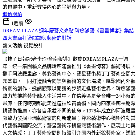
的包覆中，重新尋得內心的平靜與力量。
繼續閱讀
1週前
DREAM PLAZA 週年慶藝文亮點 玲廊滿藝《書畫博客》集結
四大畫廊打造閱讀與藝術的對話
藝文活動
視覺設計
【柿子日報記者李玲/台南報導】歡慶DREAM PLAZA一週
年，統一集團藝文品牌玲廊滿藝推出《書畫博客》藝術特展，
攜手阿波羅畫廊、尊彩藝術中心、藝星藝術與丁丁藝術空間共
襄盛舉，一同打造融合閱讀與藝術的文化場域。匯聚國內外藝
術家的創作，邀請觀眾以閱讀的步調走進藝術世界。玲廊滿藝
致力於推將藝術融入生活當中，在信義區是全台唯一24小時的
畫廊，任何時刻都能走進這裡欣賞藝術。國內四家畫廊長期深
耕藝術推廣，亦各自承載不同的使命。1978年成立的阿波羅畫
廊致力發掘亞洲藝術家的創新能量；尊彩藝術中心積極推動當
代藝術與國際交流；藝星藝術深耕臺灣藝術創作，展現土地與
人文情感；丁丁藝術空間則持續引介國內外新銳藝術家，透過