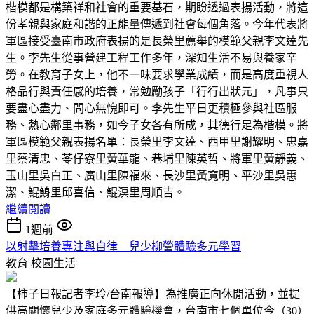
楷模都是構築祥和社會的重要基石，期盼透過表揚活動，將這
份孝親與家庭和諧的正能量傳遞到社會每個角落。今年代表將
軍區接受臺南市政府表揚的是長榮里薦舉的模範父親李文達先
生。李先生從事營建工程工作多年，深知生活不易與養家辛
勞。在教育子女上，他不一味要求學業成績，而是高度重視人
格品行與責任感的培養，常勉勵孩子「行行出狀元」，凡事只
要盡心盡力、問心無愧即可。李先生平日更積極參與社區服
務、熱心鄰里事務，如今子女各有所成，其德行足為楷模。將
軍區模範父親表揚名單：長榮里李文達、西甲里謝耀明、忠嘉
里蔡清忠、苓仔寮里黃華龍、巷埔里陳英哲、將軍里黃靜義、
玉山里吳白正、廣山里陳福來、長沙里黃寬明、平沙里吳惠
潔、鯤鯓里邱喜信、鯤溟里周順吉。
繼續閱讀
1週前
以射擊培養專注與自律 兒少柳營體驗多元學習
教育
校園生活
【柿子日報記者李玲/台南報導】為推廣正向休閒活動，並提
供高關懷兒少及家庭多元體驗機會，台南市七個單位今（30）