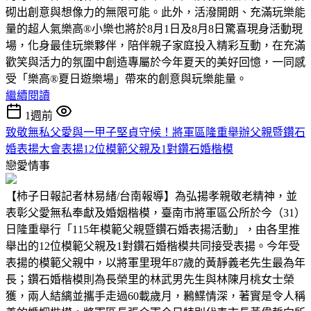
砌出創意與想像力的無限可能。此外，活潑開朗、充滿玩樂能
量的超人氣樂高®小樂也將於8月1日及8月8日驚喜現身活動現
場，化身最佳玩樂夥伴，陪伴親子家庭投入精彩互動，在充滿
歡笑與活力的氛圍中創造專屬於今年夏天的美好回憶，一同感
受「樂高®夏日遊樂場」帶來的創意與玩樂能量。
繼續閱讀
1週前
致敬無私父愛與一甲子堅貞守候！將軍區隆重舉辦父親暨鑽石
婚表揚大會表揚12位模範父親及1對鑽石婚楷模
戀愛情事
【柿子日報記者林易緒/台南報導】為弘揚孝親敬老精神，並
表彰父愛無私奉獻及婚姻楷模，臺南市將軍區公所於今（31）
日隆重舉行「115年模範父親暨鑽石婚表揚活動」，由各里推
舉出的12位模範父親及1對鑽石婚楷模共同接受表揚。今年受
表揚的模範父親中，以將軍里現年87歲的黃靜義老先生最為年
長；鑽石婚楷模則為長榮里的林武男先生與林陳月桃女士榮
獲，兩人結縭並攜手走過60載歲月，鶼鰈情深，著實是令人稱