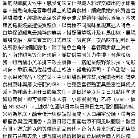
香氣與細膩火候中，感受旬味文化與職人料理交織出的季節饗
宴。鰻魚向來是夏季餐桌上的經典食材，細緻柔嫩的肉質富含
鮮甜滋味，經鐵板高溫炙烤後更能完整鎖住油脂與香氣。本次
煉瓦鐵板燒嚴選優質鰻魚，以兩種不同風味呈現其迷人特色，
白燒保留鰻魚最純粹的鮮美，搭配蒲燒醬汁及有馬山椒，展現
鹹甜交融、層次豐富的日式風味，讓賓客一次品味不同料理手
法所帶來的細膩變化。除了鰻魚主角外，套餐同步獻上海虎
蝦、南非鮑魚等海陸珍饈，並提供美國菲力牛排、台灣松板
豬、紐西蘭小羔羊排三款主餐擇一，搭配星鰻野菜沙拉、旬彩
刺身、季節湯品佐蒜香起士軟法、鰻魚箱壽司、手作甜點、當
令水果及飲品，從前菜、主菜到甜點皆完整展現鐵板料理講究
食材原味與層次搭配的精神，也讓整套餐點更具豐富性與儀式
感。為呼應土用丑日節氣文化，即日起至 8 月 2 日凡點用旬味
鰻魚套餐，即可獲贈日本人氣「小雞蛋蛋酒」乙杯（50ml，價
值 NT$242）。此款特色酒以日本秋田縣日之丸酒造釀製的純
米酒為基底，融合蛋汁與糖調製而成，入口綿密滑順，帶有濃
郁蛋香與溫潤酒香，為夏日限定饗宴增添不同風味體驗。數量
有限，送完將以同等價值酒品替代。台南大員皇冠假日酒店總
經理石益鳴表示，煉瓦鐵板燒透過優質食材結合職人料理精