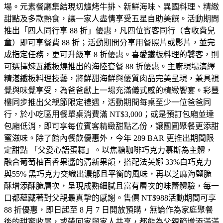
場。元素餐廳集結現切爐烤牛排、新鮮海味、異國料理、精緻
甜點及多款熱食，讓一家人盡情享受五星自助美饌。活動期間
推出「四人同行享 88 折」優惠，凡四位賓客同行（含收費兒
童）即可享餐費 88 折；活動期間分享用餐照片或影片，並完
成指定任務，更可升級享 8 折優惠。喜愛鐵板料理的饕客，則
可選擇煉瓦鐵板燒推出的海陸套餐 88 折優惠。主廚現場演繹
精湛鐵板料理技藝，將鮮甜海鮮與優質肉品完美呈現，兼具視
覺與味覺享受，為爸爸獻上一場充滿儀式感的精緻饗宴。彩豐
樓同步推出父親節限定禮遇，活動期間每桌至少一位爸爸同
行，於小吃區用餐單桌消費滿 NT$3,000；或是預訂包廂並達
包廂低消，即可享每位賓客精緻甜點乙份，讓團圓聚餐更添甜
蜜滋味。除了館內餐飲優惠外，今年 289 BAR 更推出期間限
定甜點 「父愛心語蛋糕」。以焦糖咖啡巧克力慕斯為主體，
融合葡萄柚百香果醬的清新果韻，搭配法芙娜 33%白巧克力
與55% 黑巧克力交織出濃郁且平衡的風味，再以芝麻海鹽脆
酥增添酥脆層次，呈現成熟細膩且富有層次的味蕾體驗，每一
口都蘊藏著對父親最真摯的感謝。售價 NT$988活動期間可享
88 折優惠，即日起至 8 月 7 日開放預購，無論作為家庭聚餐
後的甜蜜收尾，或帶回家與家人共享，都能為父親節增添滿滿