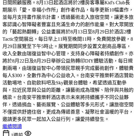
日間照顧服務。8月13日起酒店將於2樓房客專屬Kid's Club長
期展示「愛・幸福小作所」創作者作品，每季更新10幅畫作，
並每月支持畫作展示計畫，透過藝術走入旅宿空間，讓更多旅
客認識心智障礙者豐富且充滿生命力的創作能量。對大眾開放
的「藝起熱翻轉」公益畫展將於8月13日至8月29日於酒店2樓
Tactic空間展出，每日早上11時至晚間11時，免費開放參觀，8
月29日展覽至下午5時止。展覽期間同步設置文創商品專區，
收入全數由瑞復益智中心管理，支持身心障礙者持續創作。亦
將於8月22日及8月29日舉辦公益熱轉印DIY體驗活動，每日規
劃兩場，由瑞復益智中心帶領民眾親手完成藝術創作，體驗費
每人$300，全數作為中心公益收入。台南安平雅樂軒酒店贊助
活動場地、自助飲料吧及Sky觀景台體驗，希望透過互動參
與，拉近民眾與公益的距離，讓藝術成為理解、陪伴與共融的
橋梁。台南安平雅樂軒酒店表示未來將持續攜手不同公益夥
伴，透過捐血、藝術展覽、公益體驗等多元形式，讓旅宿空間
不僅提供舒適住宿，更成為傳遞善意、凝聚社會溫暖的平台，
邀請更多民眾一起加入公益行列，讓愛持續發生。
繼續閱讀
1週前