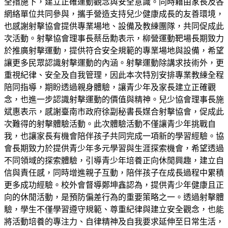
全措施下，建立正確運動觀念與安全意識。同時藉由家長及各
網絡單位共同參與，攜手營造支持兒少健康成長的友善環境，
也感謝射擊協會提供專業場地、設備及教練團隊，共同促成此
次活動。射擊協會理事長蔡岳勳表示，柳營運動靶場長期致力
於推廣射擊運動，提供符合安全規範的專業場地與設備，希望
讓更多民眾認識射擊運動的內涵。射擊運動除講求技術外，更
重視紀律、安全及自我管理，因此本次特別安排專業教練全程
陪同指導，期盼透過親身體驗，讓青少年及家長建立正確觀
念，也進一步認識射擊運動的價值與精神。兒少協會理事長施
斌惠表示，感謝臺南市政府徐副秘書長媒合射擊協會，促成此
次難得的射擊體驗活動。此次體驗活動不僅讓青少年挑戰自
我，也讓家長有機會陪伴孩子共同完成一項新的學習經驗。協
會長期致力於提供青少年多元學習與生涯探索機會，希望透過
不同領域的探索體驗，引導青少年培養正向休閒興趣，建立自
信與責任感，同時增進親子互動，陪伴孩子在成長過程中累積
更多成功經驗。校外會督導鄭坤鑫認為，提供青少年健康且正
向的休閒活動，是預防偏差行為的重要策略之一。透過射擊體
驗，學生不僅學習遵守規範、尊重紀律與建立安全觀念，也能
將活動培養的專注力、自律精神及自我要求延伸至日常生活，