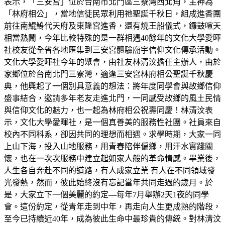
表示，「三安宮」位於台南市北門區三寮灣西北角，主神為
「林府相公」，當地信徒民眾利用祂聖誕千秋日，組成進香團
前往南鯤鯓代天府及東隆宮進香，還有燒王船儀式，鑼鼓喧天
相當熱鬧，今年比較特殊的是一群相遇40餘年的文化大學愛暉
社校友從全省各地匯集到三安宮體驗廟宇信仰文化傳承活動。
文化大學愛暉社今年的聚會，由社友林清汶擔任主辦人，由於
家鄉位於台南北門三寮灣，適逢三安宮林府相公聖誕千秋慶
典，他興起了一個別具意義的想法：將年度同學會與故鄉信仰
盛事結合，邀請多年老友走進北門，一同感受故鄉的風土民情
與信仰文化的魅力，也一起為林府相公祝壽同慶！林清汶表
示，文化大學愛暉社，是一個真善美的服務性社團。社員來自
校內不同科系，卻因共同的理想而相遇。求學時期，大家一同
上山下海，投入山地服務，用青春陪伴偏鄉，用汗水實踐關
懷，也在一次次服務中建立起如家人般的革命情感。畢業後，
人生各自奔赴不同的道路，有人成家立業 有人在不同領域發
光發熱，然而，彼此始終沒有忘記當年共同走過的歲月。於
是，大家立下一個美麗的約定—每年7月舉辦2天1夜的同學
會。這份約定，從青年走到中年，再走向人生更成熟的階段，
至今已持續近40年，成為彼此生命中最珍貴的傳統。對林清汶