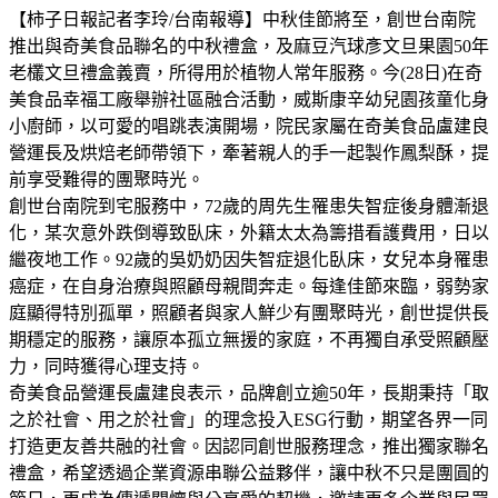
【柿子日報記者李玲/台南報導】中秋佳節將至，創世台南院
推出與奇美食品聯名的中秋禮盒，及麻豆汽球彥文旦果園50年
老欉文旦禮盒義賣，所得用於植物人常年服務。今(28日)在奇
美食品幸福工廠舉辦社區融合活動，威斯康辛幼兒園孩童化身
小廚師，以可愛的唱跳表演開場，院民家屬在奇美食品盧建良
營運長及烘焙老師帶領下，牽著親人的手一起製作鳳梨酥，提
前享受難得的團聚時光。
創世台南院到宅服務中，72歲的周先生罹患失智症後身體漸退
化，某次意外跌倒導致臥床，外籍太太為籌措看護費用，日以
繼夜地工作。92歲的吳奶奶因失智症退化臥床，女兒本身罹患
癌症，在自身治療與照顧母親間奔走。每逢佳節來臨，弱勢家
庭顯得特別孤單，照顧者與家人鮮少有團聚時光，創世提供長
期穩定的服務，讓原本孤立無援的家庭，不再獨自承受照顧壓
力，同時獲得心理支持。
奇美食品營運長盧建良表示，品牌創立逾50年，長期秉持「取
之於社會、用之於社會」的理念投入ESG行動，期望各界一同
打造更友善共融的社會。因認同創世服務理念，推出獨家聯名
禮盒，希望透過企業資源串聯公益夥伴，讓中秋不只是團圓的