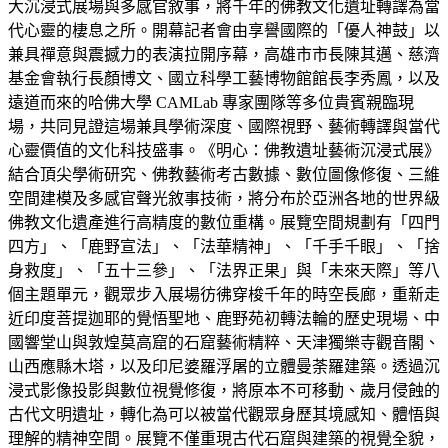
大沉浸式展場與多感官敘事，將千年的佛教文化遺址轉譯為當
代心靈的棲息之所。開幕記者會由享譽國際的「優人神鼓」以
兼具禪意與震撼力的表演拉開序幕，高雄市市長陳其邁、慈濟
基金會執行長顏博文、國立科學工藝博物館館長李秀鳳，以及
遠道而來的哈佛大學 CAMLab 專家團隊等多位貴賓親臨現
場，共同見證這場兼具學術深度、國際視野、藝術轉譯與當代
心靈價值的文化科技盛事。《明心：佛教遺址藝術沉浸式展》
結合頂尖學術研究、佛教藝術考古數據、數位圖像修復、三維
空間建模及多感官聲光敘事技術，將分布於亞洲各地的世界級
佛教文化遺產進行高精度的數位重構。展覽空間規劃有「四門
四方」、「鹿野宣法」、「法華精神」、「千手千眼」、「捨
身救度」、「五十三參」、「法界正果」與「未來天際」等八
個主題單元，觀眾步入展場彷彿穿梭千年的時空長廊，重新走
近印度菩提迦耶的覺悟聖地、鹿野苑初轉法輪的歷史現場、中
國響堂山與敦煌莫高窟的石窟藝術精粹、天津獨樂寺觀音閣、
山西應縣木塔，以及印尼婆羅浮屠的立體曼荼羅建築。透過沉
浸式影像投影與數位視覺修復，將原本不可移動、歲月侵蝕的
古代文明遺址，轉化為可以被當代觀眾身歷其境感知、體悟與
理解的精神空間。展覽不僅重現古代石窟與建築的視覺全貌，