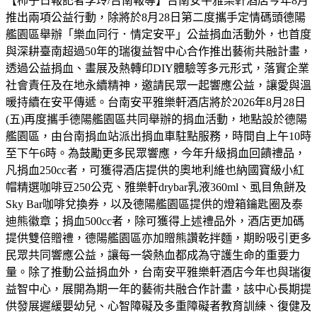
【柿子日報記者李玲/台南報導】台南安平雅樂軒酒店今年8月
推出兩項公益行動，除將於8月28日第二度攜手定情碼頭德陽
艦園區舉辦「樂血同行．情定安平」公益捐血活動外，也首度
與深耕臺南超過50年的瑞復益智中心合作推出藝術共融計畫，
透過公益捐血、畫展及熱轉印DIY體驗等多元形式，落實企業
社會責任及在地永續精神，邀請民眾一起響應公益，讓愛與溫
暖持續在安平傳遞。台南安平雅樂軒酒店將於2026年8月28日
(五)再度攜手德陽艦園區共同舉辦的捐血活動，地點設於德陽
艦園區，由台南捐血站派出捐血車駐點服務，時間自上午10時
至下午6時。為鼓勵更多民眾響應，今年升級捐血回饋禮品，
凡捐血250cc者，可獲得酒店提供的奧地利維也納國寶級小紅
帽精選咖啡豆250公克、雅樂軒drybar乳液360ml、虱目魚餅及
Sky Bar咖啡兌換券，以及德陽艦園區提供的燈箱鑰匙圈及泰
迪熊徽章；捐血500cc者，除可獲得上述禮品外，酒店更加碼
提供雙倍贈禮，德陽艦園區亦加贈熊讚乾拌麵，期盼吸引更多
民眾共同響應公益，讓每一袋熱血都成為守護生命的重要力
量。除了推動公益捐血外，台南安平雅樂軒酒店今年也與瑞復
益智中心，展開為期一年的藝術共融合作計畫，該中心長期提
供發展遲緩嬰幼兒、心智障礙及多重障礙者教育訓練、復健及