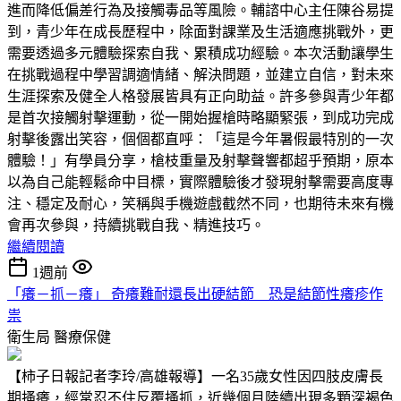
進而降低偏差行為及接觸毒品等風險。輔諮中心主任陳谷易提
到，青少年在成長歷程中，除面對課業及生活適應挑戰外，更
需要透過多元體驗探索自我、累積成功經驗。本次活動讓學生
在挑戰過程中學習調適情緒、解決問題，並建立自信，對未來
生涯探索及健全人格發展皆具有正向助益。許多參與青少年都
是首次接觸射擊運動，從一開始握槍時略顯緊張，到成功完成
射擊後露出笑容，個個都直呼：「這是今年暑假最特別的一次
體驗！」有學員分享，槍枝重量及射擊聲響都超乎預期，原本
以為自己能輕鬆命中目標，實際體驗後才發現射擊需要高度專
注、穩定及耐心，笑稱與手機遊戲截然不同，也期待未來有機
會再次參與，持續挑戰自我、精進技巧。
繼續閱讀
1週前
「癢－抓－癢」 奇癢難耐還長出硬結節 恐是結節性癢疹作
祟
衛生局
醫療保健
【柿子日報記者李玲/高雄報導】一名35歲女性因四肢皮膚長
期搔癢，經常忍不住反覆搔抓，近幾個月陸續出現多顆深褐色