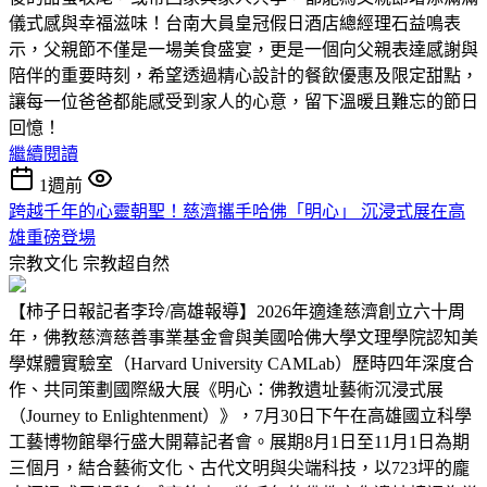
儀式感與幸福滋味！台南大員皇冠假日酒店總經理石益鳴表
示，父親節不僅是一場美食盛宴，更是一個向父親表達感謝與
陪伴的重要時刻，希望透過精心設計的餐飲優惠及限定甜點，
讓每一位爸爸都能感受到家人的心意，留下溫暖且難忘的節日
回憶！
繼續閱讀
1週前
跨越千年的心靈朝聖！慈濟攜手哈佛「明心」 沉浸式展在高
雄重磅登場
宗教文化
宗教超自然
【柿子日報記者李玲/高雄報導】2026年適逢慈濟創立六十周
年，佛教慈濟慈善事業基金會與美國哈佛大學文理學院認知美
學媒體實驗室（Harvard University CAMLab）歷時四年深度合
作、共同策劃國際級大展《明心：佛教遺址藝術沉浸式展
（Journey to Enlightenment）》，7月30日下午在高雄國立科學
工藝博物館舉行盛大開幕記者會。展期8月1日至11月1日為期
三個月，結合藝術文化、古代文明與尖端科技，以723坪的龐