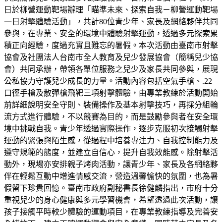
日於柳營運動靶場辦理「瞄準未來、探索自我－柳營運動靶場
一日射擊體驗活動」，共計80位青少年、家長及網絡夥伴共同
參與，在專業、安全的環境中體驗射擊運動，透過多元探索累
積正向經驗，度過充實且難忘的暑假。本次活動由臺南市射擊
協會及社團法人台南市全人教育及兒少發展協會（簡稱兒少協
會）共同承辦，帶領各單位服務之兒少及家長共同參與，展現
公私協力守護兒少成長的力量。活動內容包括空氣手槍、.22
口徑手槍及散彈槍飛靶三項射擊體驗，由專業教練於活動開始
前詳細說明安全守則、裝備操作及基本射擊技巧，再採分組輪
流方式進行體驗，不以競賽為目的，而是鼓勵參與者在安全環
境中挑戰自我。青少年透過實際操作，逐步克服初次接觸射擊
運動的緊張與陌生感，從過程中培養專注力、自我控制能力及
遵守規範的態度，並建立自信心，提升自我效能感。除射擊活
動外，現場亦安排親子烤肉活動，讓青少年、家長及各網絡夥
伴在輕鬆互動中增進情感交流，營造溫馨愉快的氛圍，也為暑
假留下珍貴回憶。臺南市政府副秘書長徐健麟指出，市府十分
重視兒少的身心健康與多元學習機會，希望透過此次活動，讓
孩子接觸平時較少體驗的運動項目，在專業教練指導及完善安