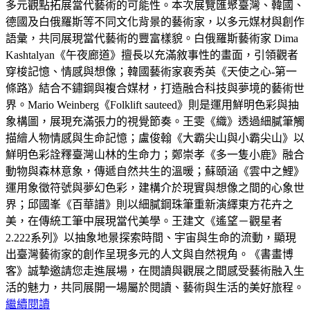
多元觀點拓展當代藝術的可能性。本次展覽匯聚臺灣、韓國、
德國及白俄羅斯等不同文化背景的藝術家，以多元媒材與創作
語彙，共同展現當代藝術的豐富樣貌。白俄羅斯藝術家 Dima
Kashtalyan《午夜廊道》擅長以充滿敘事性的畫面，引領觀者
穿梭記憶、情感與想像；韓國藝術家裵秀英《天使之心-第一
條路》結合不鏽鋼與複合媒材，打造融合科技與夢境的藝術世
界。Mario Weinberg《Folklift sauteed》則是運用鮮明色彩與抽
象構圖，展現充滿張力的視覺節奏。王雯《織》透過細膩筆觸
描繪人物情感與生命記憶；盧俊翰《大霸尖山與小霸尖山》以
鮮明色彩詮釋臺灣山林的生命力；鄭崇孝《多一隻小鹿》融合
動物與森林意象，傳遞自然共生的溫暖；蘇頤涵《雲中之鯉》
運用象徵符號與夢幻色彩，建構介於現實與想像之間的心象世
界；邱國峯《百華譜》則以細膩鋼珠筆重新演繹東方花卉之
美，在傳統工筆中展現當代美學。王建文《遙望－觀星者
2.222系列》以抽象地景探索時間、宇宙與生命的流動，顯現
出臺灣藝術家的創作呈現多元的人文與自然視角。《書畫博
客》誠摯邀請您走進展場，在閱讀與觀展之間感受藝術融入生
活的魅力，共同展開一場屬於閱讀、藝術與生活的美好旅程。
繼續閱讀