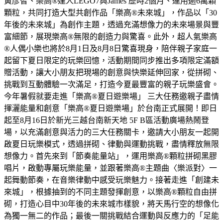
黃彥智、樂高®達人LEGO7與James 歷時2個月、運用逾6萬顆
顆粒，共同打造大型共創作品「樂高®未來城」，作品以「30
年後的未來城」為創作主題，透過充滿想像力的未來場景與豐
富細節，展現樂高®無限的創造力與驚喜。此外，超人氣樂高
®人偶小樂也將於8月1日及8月8日驚喜現身，陪伴親子家庭一
起留下夏日限定的玩樂回憶，活動期間同步推出多項限定滿額
贈活動，讓大小朋友把現場的創意與快樂延伸回家，從拼砌、
挑戰到互動體驗一次滿足，打造今夏最豐富的親子玩樂盛會。
今年暑假就要走進「樂高®夏日遊樂場」 三大任務邀親子盡情
揮灑能量和創意「樂高®夏日遊樂場」於台南正式展開！即日
起至8月16日於新光三越台南新天地 5F B區活動廣場熱鬧登
場，以充滿創意與活力的三大任務關卡，邀請大小朋友一起開
啟夏日玩樂模式，透過拼砌、律動與運動挑戰，盡情釋放無限
想像力。首先來到「節奏能量站」，運用樂高®顆粒拼砌黑膠
唱片，啟動專屬玩樂能量，並跟著樂高®主題曲〈樂派對〉一
起舞動節奏，在音樂律動中感受玩樂魅力。接著走進「創建未
來城」，根據抽到的不同主題發揮創意，以樂高®顆粒自由拼
砌，打造心目中30年後的未來城市樣貌，將天馬行空的想像化
為獨一無二的作品；最後一關挑戰結合運動與反應力的「足能