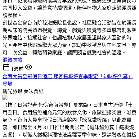
節日，更成為傳遞關懷與分享愛的契機，邀請更多企業與民眾
共同投入公益，讓善意持續循環，陪伴植物人家庭走過漫長照
護歷程。
創世基金會台南院孫淑媛院長也說，社區融合活動旨在於讓長
期臥床的院民透過視覺、聽覺、觸覺與嗅覺等多重感官刺激與
外界連結、接觸社會，也讓植物人家屬重溫與家人互動的時
光。今年中秋盼匯聚大眾力量，認助中秋禮盒與在地文旦，亦
可二次公益，轉贈弱勢家庭，讓照顧者感受社會的溫暖。
繼續閱讀
1週前
台南大員皇冠假日酒店 煉瓦鐵板燒夏季限定「旬味鰻魚宴」
登場
觀光旅遊
美味食記
【柿子日報記者李玲/台南報導】夏來臨，日本自古流傳「土
用丑日」食用鰻魚補充元氣的飲食文化，象徵迎接炎夏、滋養
身心。台南大員皇冠假日酒店館內「煉瓦鐵板燒」以此為靈
感，即日起至 8 月 31 日推出期間限定【旬味鰻魚宴｜鐵板燒
套餐】，以職人鐵板料理技法詮釋夏季旬味，邀請饕客在鐵板