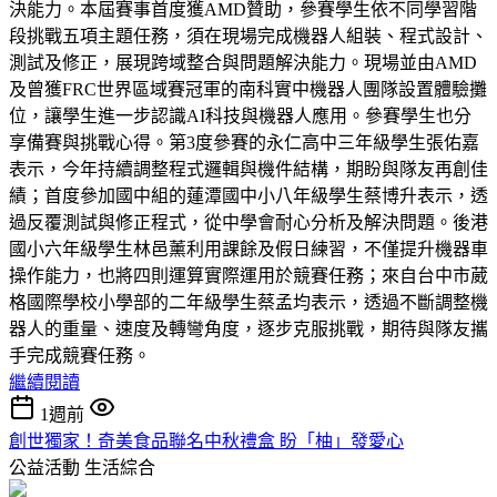
決能力。本屆賽事首度獲AMD贊助，參賽學生依不同學習階
段挑戰五項主題任務，須在現場完成機器人組裝、程式設計、
測試及修正，展現跨域整合與問題解決能力。現場並由AMD
及曾獲FRC世界區域賽冠軍的南科實中機器人團隊設置體驗攤
位，讓學生進一步認識AI科技與機器人應用。參賽學生也分
享備賽與挑戰心得。第3度參賽的永仁高中三年級學生張佑嘉
表示，今年持續調整程式邏輯與機件結構，期盼與隊友再創佳
績；首度參加國中組的蓮潭國中小八年級學生蔡博升表示，透
過反覆測試與修正程式，從中學會耐心分析及解決問題。後港
國小六年級學生林邑薰利用課餘及假日練習，不僅提升機器車
操作能力，也將四則運算實際運用於競賽任務；來自台中市葳
格國際學校小學部的二年級學生蔡孟均表示，透過不斷調整機
器人的重量、速度及轉彎角度，逐步克服挑戰，期待與隊友攜
手完成競賽任務。
繼續閱讀
1週前
創世獨家！奇美食品聯名中秋禮盒 盼「柚」發愛心
公益活動
生活綜合