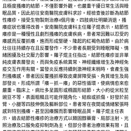
且極度搔癢的結節，不僅影響外觀，也嚴重干擾日常生活與睡
眠品質，因此前往安南醫院皮膚科求診。經檢查後診斷為結節
性癢疹，接受生物製劑治療4個月後，四肢病灶明顯消退，搔
癢症狀也獲得改善。安南醫院皮膚科主任羅子焜表示，結節性
癢疹是一種慢性且劇烈搔癢的皮膚疾病，患者常因難以忍受的
癢感而反覆抓癢，進而形成堅硬、隆起的紅褐色結節。由於病
灶往往持續存在且反覆發作，不少患者長期受到睡眠障礙、情
緒困擾及社交壓力影響。羅子焜主任指出，結節性癢疹並非單
純皮膚表層發炎，而與免疫系統異常、神經纖維增生及神經免
疫交互作用有關。當發炎反應持續刺激神經末梢時，會產生強
烈搔癢感，患者因反覆搔抓導致皮膚屏障受損、角質增生及局
部發炎，形成所謂「癢－抓－癢」的惡性循環，使病情愈來愈
嚴重。臨床上，病灶多呈圓形或橢圓形結節，大小約從米粒至
豌豆不等，表面粗糙且可能伴隨角化、結痂或抓傷，好發於前
臂、小腿等四肢伸側及軀幹部位。患者常在夜間或情緒緊張時
感到特別搔癢，甚至因癢醒而影響睡眠品質。羅子焜主任表
示，過去結節性癢疹的治療方式以類固醇藥膏、局部注射、光
照治療及口服免疫抑制劑為主，但部分患者治療效果有限，且