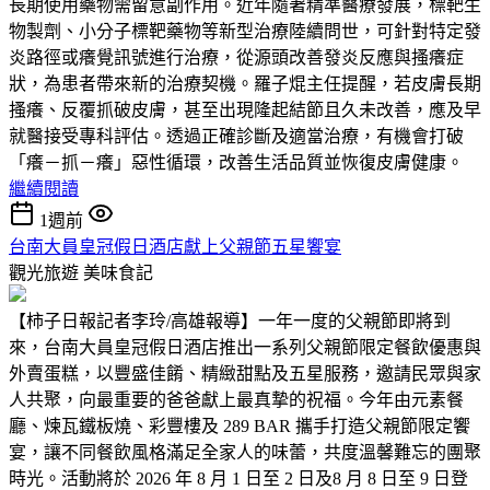
長期使用藥物需留意副作用。近年隨著精準醫療發展，標靶生
物製劑、小分子標靶藥物等新型治療陸續問世，可針對特定發
炎路徑或癢覺訊號進行治療，從源頭改善發炎反應與搔癢症
狀，為患者帶來新的治療契機。羅子焜主任提醒，若皮膚長期
搔癢、反覆抓破皮膚，甚至出現隆起結節且久未改善，應及早
就醫接受專科評估。透過正確診斷及適當治療，有機會打破
「癢－抓－癢」惡性循環，改善生活品質並恢復皮膚健康。
繼續閱讀
1週前
台南大員皇冠假日酒店獻上父親節五星饗宴
觀光旅遊
美味食記
【柿子日報記者李玲/高雄報導】一年一度的父親節即將到
來，台南大員皇冠假日酒店推出一系列父親節限定餐飲優惠與
外賣蛋糕，以豐盛佳餚、精緻甜點及五星服務，邀請民眾與家
人共聚，向最重要的爸爸獻上最真摯的祝福。今年由元素餐
廳、煉瓦鐵板燒、彩豐樓及 289 BAR 攜手打造父親節限定饗
宴，讓不同餐飲風格滿足全家人的味蕾，共度溫馨難忘的團聚
時光。活動將於 2026 年 8 月 1 日至 2 日及8 月 8 日至 9 日登