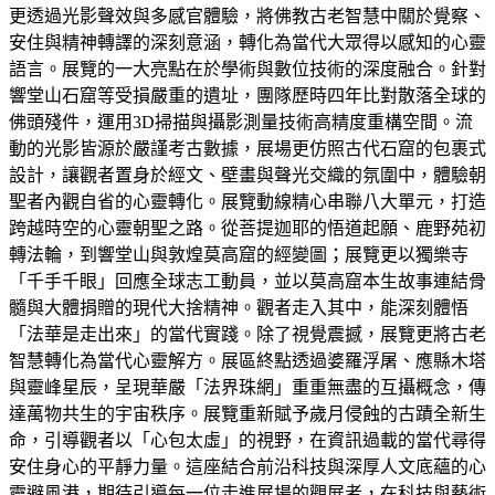
更透過光影聲效與多感官體驗，將佛教古老智慧中關於覺察、
安住與精神轉譯的深刻意涵，轉化為當代大眾得以感知的心靈
語言。展覽的一大亮點在於學術與數位技術的深度融合。針對
響堂山石窟等受損嚴重的遺址，團隊歷時四年比對散落全球的
佛頭殘件，運用3D掃描與攝影測量技術高精度重構空間。流
動的光影皆源於嚴謹考古數據，展場更仿照古代石窟的包裹式
設計，讓觀者置身於經文、壁畫與聲光交織的氛圍中，體驗朝
聖者內觀自省的心靈轉化。展覽動線精心串聯八大單元，打造
跨越時空的心靈朝聖之路。從菩提迦耶的悟道起願、鹿野苑初
轉法輪，到響堂山與敦煌莫高窟的經變圖；展覽更以獨樂寺
「千手千眼」回應全球志工動員，並以莫高窟本生故事連結骨
髓與大體捐贈的現代大捨精神。觀者走入其中，能深刻體悟
「法華是走出來」的當代實踐。除了視覺震撼，展覽更將古老
智慧轉化為當代心靈解方。展區終點透過婆羅浮屠、應縣木塔
與靈峰星辰，呈現華嚴「法界珠網」重重無盡的互攝概念，傳
達萬物共生的宇宙秩序。展覽重新賦予歲月侵蝕的古蹟全新生
命，引導觀者以「心包太虛」的視野，在資訊過載的當代尋得
安住身心的平靜力量。這座結合前沿科技與深厚人文底蘊的心
靈避風港，期待引導每一位走進展場的觀展者，在科技與藝術