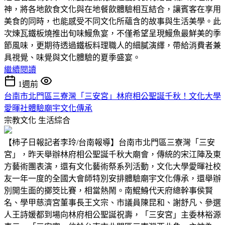
神，將各地飲食文化與在地餐飲體驗相互結合，讓賓客在享用
美食的同時，也能感受不同文化所蘊含的故事與生活美學。此
次煉瓦鐵板燒推出旬味鰻魚宴，不僅希望呈現鰻魚最鮮美的季
節風味，更期待透過鐵板料理職人的細膩演繹，帶給消費者兼
具視覺、味覺與文化體驗的夏季盛宴。
繼續閱讀
1週前
台南市北門區三寮灣「三安宮」林府相公聖誕千秋！文化大學
愛暉社體驗廟宇文化傳承
宗教文化
生活綜合
【柿子日報記者李玲/台南報導】台南市北門區三寮灣「三安
宮」，昨天舉辦林府相公聖誕千秋大廟會，傳統的宋江陣及東
方藝術團表演，還有文化藝術祭系列活動，文化大學愛暉社校
友一年一度的全國大會師特別安排體驗廟宇文化傳承，還舉辦
別開生面的擲筊比賽，相當熱鬧。南鯤鯓代天府總幹事侯賢
名、學甲慈濟宮董事長王文宗、市議員陳昆和、謝舒凡、參選
人王詩媛都到場向林府相公聖誕祝壽，「三安宮」主委林裕源