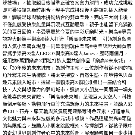
競技場」，抽取題目後瞄準正確答案奮力射門，成功完成挑戰
即可獲得鑰匙顆粒組合，親手完成拼砌後再將鑰匙插入能量
盤，體驗足球與積木拼砌結合的雙重樂趣。完成三大關卡後，
不僅能感受快樂能量與沉浸式互動體驗，親子也能留下充滿歡
笑的夏日回憶，享受專屬於今夏的精彩玩樂時光。樂高®專業
認證大師攜手樂高®達人打造「樂高®未來城」 引領創意藍圖
超人氣小樂驚喜現身一同歡樂開玩由樂高®專業認證大師黃彥
智攜手樂高®達人LEGO7與樂高®達人James，歷時兩個月，
運用逾6萬顆樂高®顆粒打造大型共創作品「樂高®未來城」，
以「30年後的未來城市」為創作主軸，三位創作者從不同的視
角詮釋未來生活樣貌，將太空探索、自然生態、在地特色與童
趣元素融入城市，透過一顆顆樂高®顆粒堆疊出一座結合科
技、人文與想像力的夢幻城市，邀請大小朋友一同展開一場充
滿驚喜的未來冒險。「樂高®未來城」呈現巨大太空人、科技
顛倒屋餐廳、動物飛行車等充滿想像力的未來場景，並融入彩
色101、花卉、摩天輪與蒸氣龐克建築等特色元素，打造兼具
文化魅力與未來科技感的多元城市樣貌。作品透過樂高®顆粒
的無限組合，鼓勵大小朋友跳脫框架、發揮創意，從孩子眼中
的奇幻世界到創作者心中的未來藍圖，展現顆粒如何一步步拼