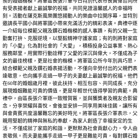
羨的婚姻楷模。將軍區長張介軍今日特別代表市長黃偉哲向所
有受表揚者獻上最誠摯的祝福，共同見證溫馨感人的幸福時
刻。活動在薩克斯風樂團悠揚動人的樂曲中拉開序幕，並特別
邀請長平國小與將軍國小帶來充滿活力的精彩表演。典禮中逐
一介紹每位模範父親及鑽石婚楷模的感人事蹟，有的父親一生
勤奮打拚、克服逆境，以堅毅精神守護家庭；有的則將對家庭
的「小愛」化為對社會的「大愛」，積極投身公益事業、熱心
服務鄰里，用實際行動詮釋了父愛的深沉與偉大，不僅成為子
女的最佳榜樣，更是社會的楷模。將軍區公所今年別具巧思，
結合模範父親及鑽石婚表揚活動，不僅向辛勞付出的父親們表
達敬意，也向攜手走過一甲子的夫妻獻上最誠摯的祝福。他們
在60年的婚姻歲月裡，彼此扶持、相互包容、共同成長，充分
展現婚姻難能可貴的價值，更是年輕世代值得學習的典範。典
禮中，由區長張介軍逐一致贈賀匾，並與獲獎者及親友合影留
念，分享榮耀與喜悅，會後並安排一同享用美味佳餚，讓所有
與會貴賓共度溫馨難忘的美好時光。將軍區長張介軍表示，父
親用堅韌的精神與無私的奉獻，為家人創造了幸福安定的生
活，不僅成就了家庭的和諧，更默默為社會貢獻心力，令人由
衷敬佩。而夫妻能攜手走過一甲子更是難能可貴，每對鑽石婚