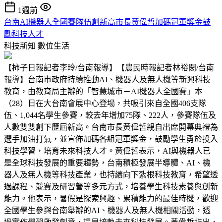
1週前
台南AI機器人全國賽隊伍創新高市長黃偉哲加碼冠軍獎金鼓
勵科技人才
科技新知
數位生活
【柿子日報記者李玲/台南報導】【農民時報記者林裕閎/台南
報導】台南市政府持續推動AI、機器人及無人機等新興科技
教育，由教育局主辦的「智慧城市－AI機器人全國賽」本
（28）日在大台南會展中心登場，共吸引來自全國406支隊
伍、1,044名學生參賽，較去年增加75隊、222人，參賽隊伍及
人數雙雙創下歷屆新高。台南市長黃偉哲親自出席開幕典禮為
選手加油打氣，並宣佈加碼各組冠軍獎金，鼓勵學生勇於投入
科技學習，培育未來科技人才。黃偉哲表示，AI與機器人已
是全球科技發展的重要趨勢，台南積極發展半導體、AI、機
器人及無人機等科技產業，也持續向下紮根科技教育，希望透
過課程、競賽及研習營等多元方式，培養學生科技素養與創新
能力。他表示，暑假是探索興趣、累積能力的最佳時機，歡迎
全國學生參與台南舉辦的AI、機器人及無人機相關活動，透