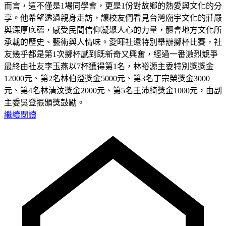
而言，這不僅是1場同學會，更是1份對故鄉的熱愛與文化的分
享。他希望透過親身走訪，讓校友們看見台灣廟宇文化的莊嚴
與深厚底蘊，感受民間信仰凝聚人心的力量，體會地方文化所
承載的歷史、藝術與人情味。愛暉社還特別舉辦擲杯比賽，社
友幾乎都是第1次擲杯感到既新奇又興奮，經過一番激烈競爭
最終由社友李玉燕以7杯獲得第1名，林裕源主委特別獎獎金
12000元、第2名林伯澄獎金5000元、第3名丁宗榮獎金3000
元、第4名林清汶獎金2000元、第5名王沛綺獎金1000元，由副
主委吳登振頒獎鼓勵。
繼續閱讀