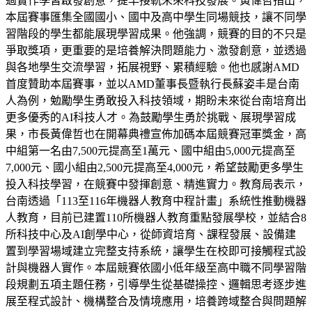
過實作學習啟發創意，提早接軌未來科技發展。黃偉哲指出，
本屆賽事匯集全國國小、國中及高中學生同場競技，讓不同學
習階段的學生都能展現學習成果。他強調，競賽的目的不只是
爭取獎項，更重要的是培養解決問題能力、激發創意，並透過
與各地學生交流學習，拓展視野、累積經驗。他也感謝AMD
首度贊助本屆賽事，並以AMD董事長暨執行長蘇姿丰是台南
人為例，勉勵學生勇敢投入科技領域，期盼未來從台南培育出
更多優秀的AI科技人才。為鼓勵學生勇於挑戰、展現學習成
果，市長黃偉哲也在開幕典禮宣佈加碼本屆競賽冠軍獎金，高
中組第一名由7,500元提高至1萬元、國中組由5,000元提高至
7,000元、國小組由2,500元提高至4,000元，希望鼓勵更多學生
投入科技學習，在競賽中發揮創意、精進實力。教育局表示，
台南透過「113至116年機器人教育中程計畫」系統性推動機器
人教育，目前已建置110所機器人教育重點發展學校，並結合8
所科技中心及AI創學中心，從師資培育、課程發展、設備建
置到學習場域建立完整支持系統，讓學生在校即可接觸程式設
計與機器人實作。本屆競賽依國小低年級至高中職不同學習階
段規劃五項主題任務，引導學生從基礎操控、邏輯思考逐步進
展至程式設計、機構整合及情境應用，培養跨域整合與問題解