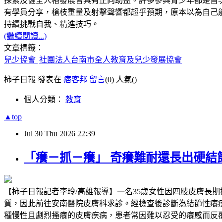
探索及健全人格發展皆具有正向助益。許多參與青少年都是首
有學員分享，槍枝重量及射擊聲響都超乎預期，原本以為自己
持續挑戰自我、精進技巧。
(繼續閱讀...)
文章標籤：
兒少協會
社團法人台南市全人教育及兒少發展協會
柿子日報 發表在
痞客邦
留言
(0)
人氣(
)
個人分類：
教育
▲top
Jul
30
Thu
2026
22:39
「癢－抓－癢」 奇癢難耐還長出硬結
【柿子日報記者李玲/高雄報導】一名35歲女性因四肢皮膚長
質，因此前往安南醫院皮膚科求診。經檢查後診斷為結節性癢
種慢性且劇烈搔癢的皮膚疾病，患者常因難以忍受的癢感而反