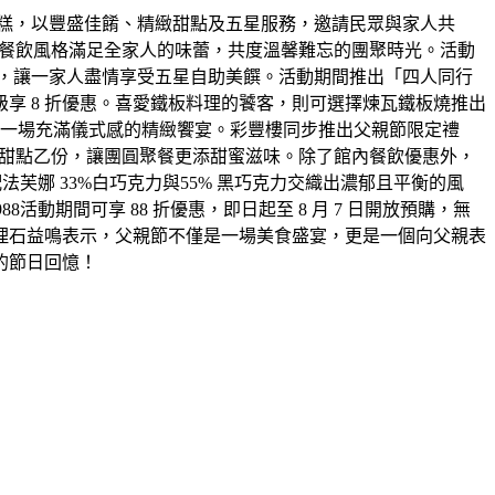
糕，以豐盛佳餚、精緻甜點及五星服務，邀請民眾與家人共
不同餐飲風格滿足全家人的味蕾，共度溫馨難忘的團聚時光。活動
及多款熱食，讓一家人盡情享受五星自助美饌。活動期間推出「四人同行
級享 8 折優惠。喜愛鐵板料理的饕客，則可選擇煉瓦鐵板燒推出
上一場充滿儀式感的精緻饗宴。彩豐樓同步推出父親節限定禮
精緻甜點乙份，讓團圓聚餐更添甜蜜滋味。除了館內餐飲優惠外，
法芙娜 33%白巧克力與55% 黑巧克力交織出濃郁且平衡的風
期間可享 88 折優惠，即日起至 8 月 7 日開放預購，無
理石益鳴表示，父親節不僅是一場美食盛宴，更是一個向父親表
的節日回憶！