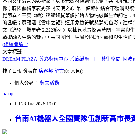
不同文化背景的藝術家，以多元媒材與創作語彙，共同展現當代藝術
像；韓國藝術家裵秀英《天使之心-第一條路》結合不鏽鋼與複合媒材，打
覺節奏。王雯《織》透過細膩筆觸描繪人物情感與生命記憶；
的溫暖；蘇頤涵《雲中之鯉》運用象徵符號與夢幻色彩，建構
文《遙望－觀星者 2.222系列》以抽象地景探索時間、宇
藝術融入生活的魅力，共同展開一場屬於閱讀、藝術與生活的
(繼續閱讀...)
文章標籤：
DREAM PLAZA
尊彩藝術中心
玲廊滿藝
丁丁藝術空間
阿波
柿子日報 發表在
痞客邦
留言
(0)
人氣(
)
個人分類：
藝文活動
▲top
Jul
28
Tue
2026
19:01
台南AI機器人全國賽隊伍創新高市長