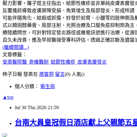
壓力影響。羅子焜主任指出，結節性癢疹並非單純皮膚表層發
反覆搔抓導致皮膚屏障受損、角質增生及局部發炎，形成所謂
可能伴隨角化、結痂或抓傷，好發於前臂、小腿等四肢伸側及
式以類固醇藥膏、局部注射、光照治療及口服免疫抑制劑為主
療陸續問世，可針對特定發炎路徑或癢覺訊號進行治療，從源
且久未改善，應及早就醫接受專科評估。透過正確診斷及適當
(繼續閱讀...)
文章標籤：
安南醫院醫
奇癢難耐
結節性癢疹
皮膚表層發炎
柿子日報 發表在
痞客邦
留言
(0)
人氣(
)
個人分類：
衛生局
▲top
Jul
30
Thu
2026
21:59
台南大員皇冠假日酒店獻上父親節五