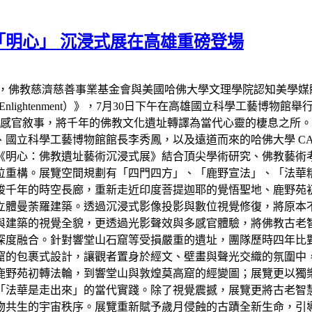
明心」 沉浸式展在高雄重磅登場
教慈濟慈善事業基金會與美國哈佛大學文理學院認知美學媒體實驗室（Har
 Enlightenment）》，7月30日下午在高雄國立科學工藝博
多感官敘事，將千年的佛教文化遺址轉譯為當代心靈的棲息之所
國立科學工藝博物館館長李秀鳳，以及遠道而來的哈佛大學 CA
《明心：佛教遺址藝術沉浸式展》結合頂尖學術研究、佛教藝術
位重構。展覽空間規劃有「四門四方」、「鹿野宣法」、「法華
梭千年的時空長廊，重新走近印度菩提迦耶的覺悟聖地、鹿野苑
立體曼荼羅建築。透過沉浸式影像投影與數位視覺修復，將原本
與建築的視覺全貌，更透過光影聲效與多感官體驗，將佛教古老
深度融合。針對響堂山石窟等受損嚴重的遺址，團隊歷時四年比對
窟的包裹式設計，讓觀者置身於經文、壁畫與聲光交織的氛圍中
鹿野苑初轉法輪，到響堂山與敦煌莫高窟的經變圖；展覽更以獨
「法華是走出來」的當代實踐。除了視覺震撼，展覽更將古老智
物共生的宇宙秩序。展覽重新賦予歲月侵蝕的古蹟全新生命，引