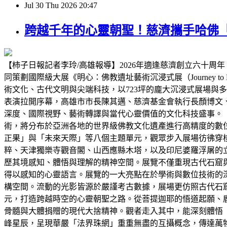
Jul
30
Thu
2026
20:47
跨越千年的心靈朝聖！慈濟攜手哈佛「
【柿子日報記者李玲/高雄報導】2026年適逢慈濟創立六十周年，佛
同策劃國際級大展《明心：佛教遺址藝術沉浸式展（Journey to
術文化、古代文明與尖端科技，以723坪的龐大沉浸式展場與
表演拉開序幕，高雄市市長陳其邁、慈濟基金會執行長顏博文、
深度、國際視野、藝術轉譯與當代心靈價值的文化科技盛事。
術，將分布於亞洲各地的世界級佛教文化遺產進行高精度的數
正果」與「未來天際」等八個主題單元，觀眾步入展場彷彿穿
粹、天津獨樂寺觀音閣、山西應縣木塔，以及印尼婆羅浮屠的
歷其境感知、體悟與理解的精神空間。展覽不僅重現古代石窟
得以感知的心靈語言。展覽的一大亮點在於學術與數位技術的
構空間。流動的光影皆源於嚴謹考古數據，展場更仿照古代石
元，打造跨越時空的心靈朝聖之路。從菩提迦耶的悟道起願、
骨髓與大體捐贈的現代大捨精神。觀者走入其中，能深刻體悟
峰星辰，呈現華嚴「法界珠網」重重無盡的互攝概念，傳達萬