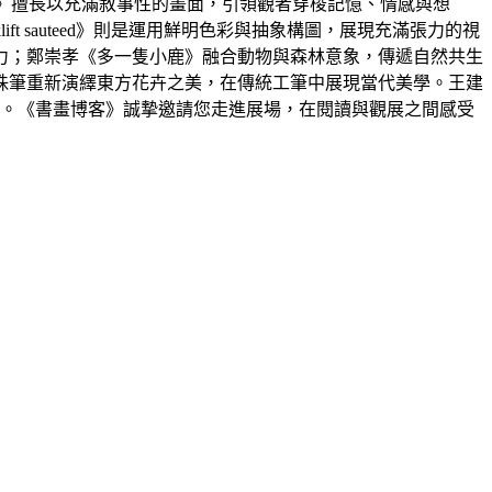
夜廊道》擅長以充滿敘事性的畫面，引領觀者穿梭記憶、情感與想
ift sauteed》則是運用鮮明色彩與抽象構圖，展現充滿張力的視
力；鄭崇孝《多一隻小鹿》融合動物與森林意象，傳遞自然共生
珠筆重新演繹東方花卉之美，在傳統工筆中展現當代美學。王建
視角。《書畫博客》誠摯邀請您走進展場，在閱讀與觀展之間感受