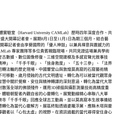
vard University CAMLab）歷時四年深度合作、共
物館舉行盛大開幕記者會。展期8月1日至11月1日為期三個月，結合藝
。開幕記者會由享譽國際的「優人神鼓」以兼具禪意與震撼力的
MLab 專家團隊等多位貴賓親臨現場，共同見證這場兼具學術
考古數據、數位圖像修復、三維空間建模及多感官聲光敘事技
精神」、「千手千眼」、「捨身救度」、「五十三參」、「法界
初轉法輪的歷史現場、中國響堂山與敦煌莫高窟的石窟藝術精
不可移動、歲月侵蝕的古代文明遺址，轉化為可以被當代觀眾身
智慧中關於覺察、安住與精神轉譯的深刻意涵，轉化為當代大眾
散落全球的佛頭殘件，運用3D掃描與攝影測量技術高精度重
，體驗朝聖者內觀自省的心靈轉化。展覽動線精心串聯八大單
樂寺「千手千眼」回應全球志工動員，並以莫高窟本生故事連結
慧轉化為當代心靈解方。展區終點透過婆羅浮屠、應縣木塔與靈
導觀者以「心包太虛」的視野，在資訊過載的當代尋得安住身心