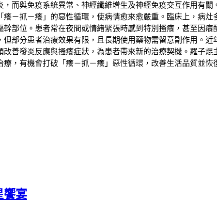
炎，而與免疫系統異常、神經纖維增生及神經免疫交互作用有關
「癢－抓－癢」的惡性循環，使病情愈來愈嚴重。臨床上，病灶
軀幹部位。患者常在夜間或情緒緊張時感到特別搔癢，甚至因癢
，但部分患者治療效果有限，且長期使用藥物需留意副作用。近
頭改善發炎反應與搔癢症狀，為患者帶來新的治療契機。羅子焜
治療，有機會打破「癢－抓－癢」惡性循環，改善生活品質並恢
星饗宴