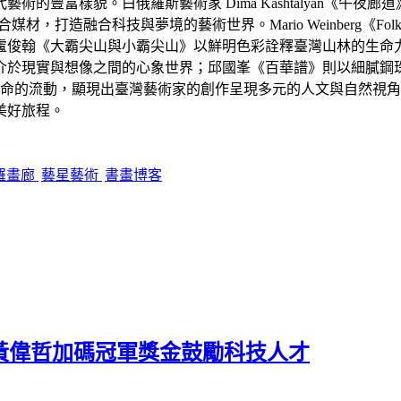
的豐富樣貌。白俄羅斯藝術家 Dima Kashtalyan《午
造融合科技與夢境的藝術世界。Mario Weinberg《Folkl
盧俊翰《大霸尖山與小霸尖山》以鮮明色彩詮釋臺灣山林的生命
介於現實與想像之間的心象世界；邱國峯《百華譜》則以細膩鋼
宙與生命的流動，顯現出臺灣藝術家的創作呈現多元的人文與自然
美好旅程。
羅畫廊
藝星藝術
書畫博客
黃偉哲加碼冠軍獎金鼓勵科技人才