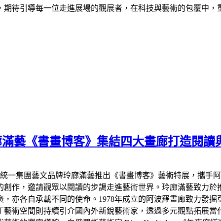
，期待引導每一位走進展場的觀展者，在科技與藝術的包覆中，
點 玲廊滿藝《書畫博客》集結四大畫廊打造閱
週年，統一集團藝文品牌玲廊滿藝推出《書畫博客》藝術特展，攜
的創作，邀請觀眾以閱讀的步調走進藝術世界。玲廊滿藝致力於推
，亦各自承載不同的使命。1978年成立的阿波羅畫廊致力發
丁藝術空間則持續引介國內外新銳藝術家，透過多元觀點拓展當