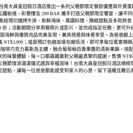
，台南大員皇冠假日酒店推出一系列父親節限定餐飲優惠與外賣蛋
板燒、彩豐樓及 289 BAR 攜手打造父親節限定饗宴，讓
9 日登場。元素餐廳集結現切爐烤牛排、新鮮海味、異國料理、精緻甜點
 88 折；活動期間分享用餐照片或影片，並完成指定任務，更可升
將鮮甜海鮮與優質肉品完美呈現，兼具視覺與味覺享受，為爸爸獻
NT$3,000；或是預訂包廂並達包廂低消，即可享每位賓客
以焦糖咖啡巧克力慕斯為主體，融合葡萄柚百香果醬的清新果韻，搭配
蕾體驗，每一口都蘊藏著對父親最真摯的感謝。售價 NT$988活動
父親節增添滿滿儀式感與幸福滋味！台南大員皇冠假日酒店總經
定甜點，讓每一位爸爸都能感受到家人的心意，留下溫暖且難忘