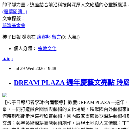
的平靜力量。這座結合前沿科技與深厚人文底蘊的心靈避風港
(繼續閱讀...)
文章標籤：
慈濟基金會
柿子日報 發表在
痞客邦
留言
(0)
人氣(
)
個人分類：
宗教文化
▲top
Jul
29
Wed
2026
19:48
DREAM PLAZA 週年慶藝文亮
【柿子日報記者李玲/台南報導】歡慶DREAM PLAZA一
舉，一同打造融合閱讀與藝術的文化場域。匯聚國內外藝術家
何時刻都能走進這裡欣賞藝術。國內四家畫廊長期深耕藝術推廣
交流；藝星藝術深耕臺灣藝術創作，展現土地與人文情感；丁