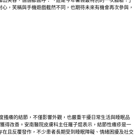
露出笑容，個個都直呼：「這是今年暑假最特別的一次體驗！」
耐心，笑稱與手機遊戲截然不同，也期待未來有機會再次參與，
極度搔癢的結節，不僅影響外觀，也嚴重干擾日常生活與睡眠品
也獲得改善。安南醫院皮膚科主任羅子焜表示，結節性癢疹是一
存在且反覆發作，不少患者長期受到睡眠障礙、情緒困擾及社交