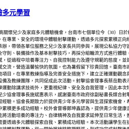
驗多元學習
高關懷兒少及家庭多元體驗機會，台南市七個單位今（30）日
與，在專業、安全的環境中體驗射擊運動，透過多元探索累積正向
辦，帶領各單位服務之兒少及家長共同參與，展現公私協力守護
全守則、裝備操作及基本射擊技巧，再採分組輪流方式進行體驗
感，從過程中培養專注力、自我控制能力及遵守規範的態度，並
感交流，營造溫馨愉快的氛圍，也為暑假留下珍貴回憶。臺南市
動項目，在專業教練指導及完善安全措施下，建立正確運動觀念
設備及教練團隊，共同促成此次活動。射擊協會理事長蔡岳勳表
擊運動除講求技術外，更重視紀律、安全及自我管理，因此本次
兒少協會理事長施斌惠表示，感謝臺南市政府徐副秘書長媒合射
習經驗。協會長期致力於提供青少年多元學習與生涯探索機會，
中累積更多成功經驗。校外會督導鄭坤鑫認為，提供青少年健康
能將活動培養的專注力、自律精神及自我要求延伸至日常生活，
需要透過多元體驗探索自我、累積成功經驗。本次活動讓學生在