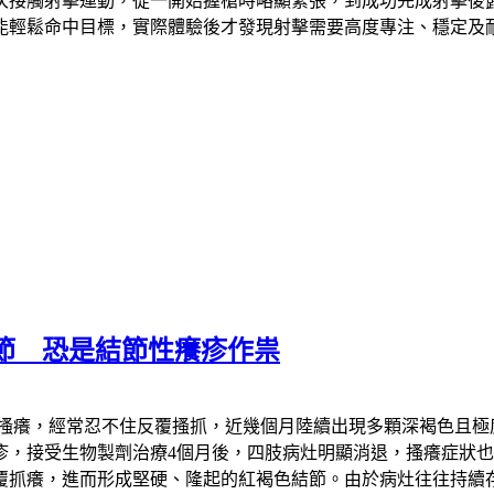
次接觸射擊運動，從一開始握槍時略顯緊張，到成功完成射擊後
能輕鬆命中目標，實際體驗後才發現射擊需要高度專注、穩定及
節 恐是結節性癢疹作祟
期搔癢，經常忍不住反覆搔抓，近幾個月陸續出現多顆深褐色且
疹，接受生物製劑治療4個月後，四肢病灶明顯消退，搔癢症狀
覆抓癢，進而形成堅硬、隆起的紅褐色結節。由於病灶往往持續