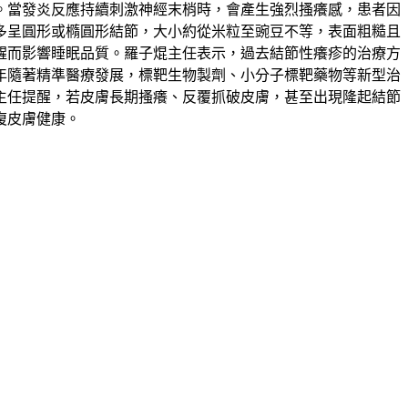
。當發炎反應持續刺激神經末梢時，會產生強烈搔癢感，患者因
多呈圓形或橢圓形結節，大小約從米粒至豌豆不等，表面粗糙且
醒而影響睡眠品質。羅子焜主任表示，過去結節性癢疹的治療方
年隨著精準醫療發展，標靶生物製劑、小分子標靶藥物等新型治
主任提醒，若皮膚長期搔癢、反覆抓破皮膚，甚至出現隆起結節
復皮膚健康。