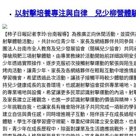
以射擊培養專注與自律 兒少柳營體
【柿子日報記者李玲/台南報導】為推廣正向休閒活動，並提供
射擊體驗活動」，共計80位青少年、家長及網絡夥伴共同參
團法人台南市全人教育及兒少發展協會（簡稱兒少協會）共同承
彈槍飛靶三項射擊體驗，由專業教練於活動開始前詳細說明安
少年透過實際操作，逐步克服初次接觸射擊運動的緊張與陌生
烤肉活動，讓青少年、家長及各網絡夥伴在輕鬆互動中增進情
學習機會，希望透過此次活動，讓孩子接觸平時較少體驗的運
持兒少健康成長的友善環境，也感謝射擊協會提供專業場地、
的專業場地與設備，希望讓更多民眾認識射擊運動的內涵。射
及家長建立正確觀念，也進一步認識射擊運動的價值與精神。
少年挑戰自我，也讓家長有機會陪伴孩子共同完成一項新的學
建立自信與責任感，同時增進親子互動，陪伴孩子在成長過程
體驗，學生不僅學習遵守規範、尊重紀律與建立安全觀念，也
到，青少年在成長歷程中，除面對課業及生活適應挑戰外，更