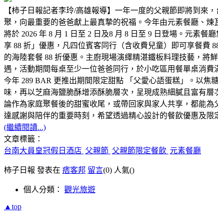
【柿子日報記者李玲/高雄報導】一年一度的父親節即將到來
聚，向最重要的爸爸獻上最真摯的祝福。今年由元素餐廳、煉瓦鐵
將於 2026 年 8 月 1 日至 2 日及8 月 8 日至 
享 88 折」優惠，凡四位賓客同行（含收費兒童）即可享餐費
的海陸套餐 88 折優惠。主廚現場演繹精湛鐵板料理技藝，
遇，活動期間每桌至少一位爸爸同行，於小吃區用餐單桌消費滿 
今年 289 BAR 更推出期間限定甜點 「父愛心語蛋糕」。
味，再以芝麻海鹽脆酥增添酥脆層次，呈現成熟細膩且富有層次的味
論作為家庭聚餐後的甜蜜收尾，或帶回家與家人共享，都能為
達感謝與陪伴的重要時刻，希望透過精心設計的餐飲優惠及限
(繼續閱讀...)
文章標籤：
台南大員皇冠假日酒店
父親節
父親節限定餐飲
元素餐廳
柿子日報 發表在
痞客邦
留言
(0)
人氣(
)
個人分類：
觀光旅遊
▲top