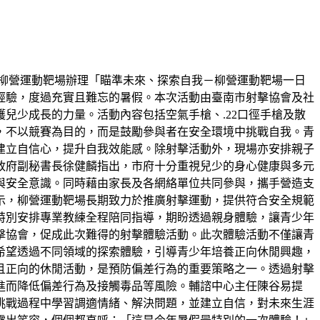
於柳營運動靶場辦理「瞄準未來、探索自我－柳營運動靶場一日
經驗，度過充實且難忘的暑假。本次活動由臺南市射擊協會及社
兒少成長的力量。活動內容包括空氣手槍、.22口徑手槍及散
，不以競賽為目的，而是鼓勵參與者在安全環境中挑戰自我。青
建立自信心，提升自我效能感。除射擊活動外，現場亦安排親子
政府副秘書長徐健麟指出，市府十分重視兒少的身心健康與多元
與安全意識。同時藉由家長及各網絡單位共同參與，攜手營造支
示，柳營運動靶場長期致力於推廣射擊運動，提供符合安全規範
特別安排專業教練全程陪同指導，期盼透過親身體驗，讓青少年
擊協會，促成此次難得的射擊體驗活動。此次體驗活動不僅讓青
希望透過不同領域的探索體驗，引導青少年培養正向休閒興趣，
且正向的休閒活動，是預防偏差行為的重要策略之一。透過射擊
進而降低偏差行為及接觸毒品等風險。輔諮中心主任陳谷易提
挑戰過程中學習調適情緒、解決問題，並建立自信，對未來生涯