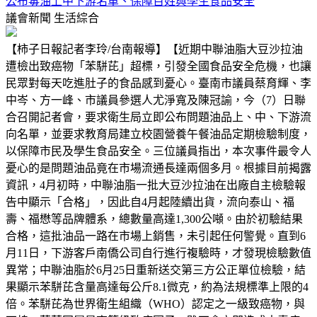
公布毒油上中下游名單、保障百姓與學生食品安全
議會新聞
生活綜合
【柿子日報記者李玲/台南報導】【近期中聯油脂大豆沙拉油
遭檢出致癌物「苯駢芘」超標，引發全國食品安全危機，也讓
民眾對每天吃進肚子的食品感到憂心。臺南市議員蔡育輝、李
中岑、方一峰、市議員參選人尤淨寬及陳冠諭，今（7）日聯
合召開記者會，要求衛生局立即公布問題油品上、中、下游流
向名單，並要求教育局建立校園營養午餐油品定期檢驗制度，
以保障市民及學生食品安全。三位議員指出，本次事件最令人
憂心的是問題油品竟在市場流通長達兩個多月。根據目前揭露
資訊，4月初時，中聯油脂一批大豆沙拉油在出廠自主檢驗報
告中顯示「合格」，因此自4月起陸續出貨，流向泰山、福
壽、福懋等品牌體系，總數量高達1,300公噸。由於初驗結果
合格，這批油品一路在市場上銷售，未引起任何警覺。直到6
月11日，下游客戶南僑公司自行進行複驗時，才發現檢驗數值
異常；中聯油脂於6月25日重新送交第三方公正單位檢驗，結
果顯示苯駢芘含量高達每公斤8.1微克，約為法規標準上限的4
倍。苯駢芘為世界衛生組織（WHO）認定之一級致癌物，與