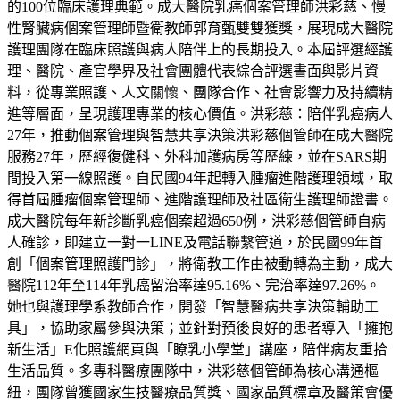
的100位臨床護理典範。成大醫院乳癌個案管理師洪彩慈、慢
性腎臟病個案管理師暨衛教師郭育甄雙雙獲獎，展現成大醫院
護理團隊在臨床照護與病人陪伴上的長期投入。本屆評選經護
理、醫院、產官學界及社會團體代表綜合評選書面與影片資
料，從專業照護、人文關懷、團隊合作、社會影響力及持續精
進等層面，呈現護理專業的核心價值。洪彩慈：陪伴乳癌病人
27年，推動個案管理與智慧共享決策洪彩慈個管師在成大醫院
服務27年，歷經復健科、外科加護病房等歷練，並在SARS期
間投入第一線照護。自民國94年起轉入腫瘤進階護理領域，取
得首屆腫瘤個案管理師、進階護理師及社區衛生護理師證書。
成大醫院每年新診斷乳癌個案超過650例，洪彩慈個管師自病
人確診，即建立一對一LINE及電話聯繫管道，於民國99年首
創「個案管理照護門診」，將衛教工作由被動轉為主動，成大
醫院112年至114年乳癌留治率達95.16%、完治率達97.26%。
她也與護理學系教師合作，開發「智慧醫病共享決策輔助工
具」，協助家屬參與決策；並針對預後良好的患者導入「擁抱
新生活」E化照護網頁與「瞭乳小學堂」講座，陪伴病友重拾
生活品質。多專科醫療團隊中，洪彩慈個管師為核心溝通樞
紐，團隊曾獲國家生技醫療品質獎、國家品質標章及醫策會優