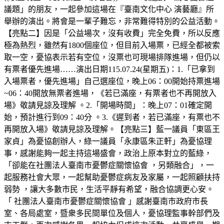
議題」的朋友，一起參加這場在『臺南文化中心 演藝廳』所
舉辦的演出。將會是一輩子難忘，非常難得特別的公益活動。
【亮點二】因是「公益場次，沒有收費」完全免費，所以反應
極為熱烈，雖然有1800個座位，但目前入場票，已經全都被索
取一空，憂協表示若有空位，沒票也可現場排隊進場，但仍以
有票者優先進場……演出日期115.07.24(星期五)：1.「已拿到
入場票者，優先進場」自己選座位，晚上06：00開始持票進場
~06：40開放無票者進場，《若已滿座，有票者也不再開放入
場》敬請見諒及理解 。2.「開場時間」：晚上07：01確定開
始，預計進行到09：40分 。3.《遲到者，若已滿座，有票也不
再開放入場》敬請見諒及理解。【亮點三】藍一議員「東區王
家貞」為憂協創辦人，綠一議員「永康區朱正軒」為憂協理
事，感謝能夠一起主持這場盛會，政治上原本對立的藍綠，
「卻能在社團法人臺南市憂鬱症關懷協會 ，另類融合」，一
起服務社會大眾，一起幫助憂鬱症病友及家屬，一起照顧扶持
弱勢 ，讓大多數市民，生活平靜有希望，融合協調更心安。
「 社團法人臺南市憂鬱症關懷協會 」感謝臺南市政府市長
室、各局處室，暨衆多民間單位及個人，憂協理監事幹部們及