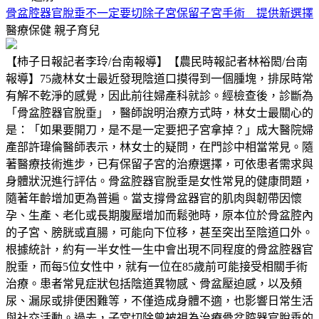
骨盆腔器官脫垂不一定要切除子宮保留子宮手術 提供新選擇
醫療保健
親子育兒
【柿子日報記者李玲/台南報導】【農民時報記者林裕閎/台南
報導】75歲林女士最近發現陰道口摸得到一個腫塊，排尿時常
有解不乾淨的感覺，因此前往婦產科就診。經檢查後，診斷為
「骨盆腔器官脫垂」，醫師說明治療方式時，林女士最關心的
是：「如果要開刀，是不是一定要把子宮拿掉？」成大醫院婦
產部許瑋倫醫師表示，林女士的疑問，在門診中相當常見。隨
著醫療技術進步，已有保留子宮的治療選擇，可依患者需求與
身體狀況進行評估。骨盆腔器官脫垂是女性常見的健康問題，
隨著年齡增加更為普遍。當支撐骨盆器官的肌肉與韌帶因懷
孕、生產、老化或長期腹壓增加而鬆弛時，原本位於骨盆腔內
的子宮、膀胱或直腸，可能向下位移，甚至突出至陰道口外。
根據統計，約有一半女性一生中會出現不同程度的骨盆腔器官
脫垂，而每5位女性中，就有一位在85歲前可能接受相關手術
治療。患者常見症狀包括陰道異物感、骨盆壓迫感，以及頻
尿、漏尿或排便困難等，不僅造成身體不適，也影響日常生活
與社交活動。過去，子宮切除曾被視為治療骨盆腔器官脫垂的