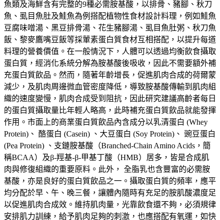
魚類及海鮮含有完整的9種必需胺基酸，以排骨、豬腳、秋刀
魚、虱目魚肚及鮭魚為例搭配植物性食材設計料理，例如鮭魚
豆腐味噌湯、黑豆排骨湯、花生豬腳湯、虱目魚肚粥、秋刀魚
飯、黎麥鷹嘴豆飯等採葷素蛋白質食材互相搭配，以提升每道
料理的營養價值。在一般情況下，人體可以透過均衡飲食攝取
蛋白質，經消化系統分解為胺基酸後吸收，因此不需要額外補
充蛋白質飲品。然而，隨著年齡增長，促進肌肉合成的荷爾蒙
減少，及肌肉周邊微血管密度降低，導致胺基酸傳輸到肌肉組
織的速度變慢，肌肉合成受到阻抗，因此研究建議高齡者每日
的蛋白質攝取量比年輕人略高，此時補充蛋白質飲品就能發揮
作用。市面上的商業蛋白質飲品內含成分以乳清蛋白 (Whey
Protein)、 酪蛋白 (Casein) 、大豆蛋白 (Soy Protein)、 豌豆蛋白
(Pea Protein) 、支鏈胺基酸（Branched-Chain Amino Acids，簡
稱BCAA）及β-羥基-β-甲基丁酸（HMB）居多，皆是合成肌
肉與修復組織的重要原料。此外， 全脂乳也含豐富的必需胺
基酸，亦是良好的蛋白質飲品之一。攝取蛋白質的頻率，應平
均分配於早、午、晚三餐，讓體內隨時有充足的胺肌酸濃度足
以促進肌肉合成效。維持肌肉量，光靠飲食還不夠，必須規律
安排肌力訓練，給予肌肉足夠的刺激，也應搭配有氧運，如快