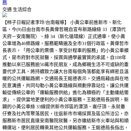
務
交通
生活綜合
【柿子日報記者李玲/台南報導】 小黃公車前進新市、新化
區，今(9)日由台南市長黃偉哲親自宣布新路線綠 33（潭頂代
天府－安南醫院）、綠 34（新化循環線）正式通車，使小黃
公車增為46條路線，服務範疇遍及全市31個行政區。黃偉哲市
長表示，「用公車的票價、享受計程車的服務」的小黃公車模
式，是市府對市民就醫、採買與通學最實質的承諾，自108年
推動以來已服務逾50萬市民朋友，成為鄉親生活不可或缺的重
要代步工具，將持續致力讓大台南每個角落都能享有綿密且溫
暖的公共運輸路網。交通局長王銘德表示，交通局藉由與在地
民意溝通，共同勾勒小黃公車路線與規劃停靠站位，讓公共運
輸從傳統公車的「運輸服務供給」進化為積極的「主動連結需
求」，提供當地更便利的小黃公車服務。王銘德局長說明，新
闢的小黃公車綠 33線提供新市郊區的潭頂、崙仔頂、永就番
仔寮及社內等聚落居民，往返新市市場採買及區公所洽公，亦
服務新市居民直達安南醫院就醫，另亦連結新市火車站與和順
轉運站，便利居民轉乘其他公共運輸服務。王銘德局長指出，