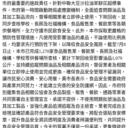
市府最重要的施政責任。針對中聯大豆沙拉油苯駢芘超標事
件，市府第一時間啟動跨局處應變機制，全面追查問題油品及
其加工製品流向，督導相關業者立即停止使用、下架回收，並
同步查核學校、長照及社福機構、食品販售業、餐飲業等各類
供餐場所，全力守護市民飲食安全。此外，本市採取更嚴格的
預防性管理措施，凡使用受影響油品的產品，不論使用比例高
低，均要求先行預防性下架，以降低食品安全風險。截至7月8
日止，本市已完成1,270家食品販售業、餐飲業、長照及社福
機構、學校等供餐場所查核，累計下架回收受影響油品1,079
公斤，並持續追蹤問題油品及相關產品流向，督促業者及相關
單位立即停止使用並完成更換，確保食品安全管理不留漏洞，
讓市民安心消費、安心用餐。黃市長表示，食品安全需要政府
與產業共同努力，才能建立完善的安全防護網。因此，市府特
別邀集食品相關公協會及食品製造、販售、餐飲、通路等業者
共同簽署自主管理宣言，承諾不提供、不使用問題批號油品及
其加工製品，並強化產品追溯追蹤及自主檢查。業者完成自主
檢視並確認產品符合食品安全管理要求後，將配合張貼食安標
章，提升食品安全資訊透明度及消費者辨識便利性，共同提升
食品安全管理品質。今天的簽署不僅是一份承諾，更象徵政府