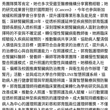
秀團隊獎等肯定，她也多次受邀至醫療機構分享實務經驗；她
的研究成果曾刊登於國際期刊《Cancers》，今年也參與新加
坡緩和照護學會分享發表，提升護理專業形象及能見度。郭育
甄：深耕腎臟照護28年，從透析照護延伸至疾病預防郭育甄護
理師長期投入透析照護，深刻理解末期腎臟病病人面對治療抉
擇時的不安與不確定感。轉任慢性腎臟病衛教師後，她將臨床
經驗投入疾病前端預防，推動醫病共享決策，協助病人釐清個
人價值與生活目標，選擇符合自身需求的治療方式，提升病人
的治療信心與自我照護能力。在照護模式上，郭育甄護理師整
合腎臟科醫師、營養師、藥師等跨專業團隊，建構慢性腎臟病
整合照護模式，提升照護的完整性與連續性。她積極走入社
區、偏鄉及校園推廣腎臟病防治教育，與衛生局合作辦理「愛
腎月」活動，並與成功大學合作開發LINE智慧照護系統，協
助病人進行健康管理與早期風險辨識，落實智慧醫療與預防醫
學。郭育甄護理師持續將臨床實務成果轉化為學術研究與品質
改善成果，推動全人照護、智慧照護及病人賦權，以行動實踐
從透析照護延伸至疾病預防的護理使命。成大醫院持續推動以
病人為中心的護理照護洪彩慈和郭育甄兩位護理師獲獎，不僅
是對兩人多年專業投入的肯定，也反映成大醫院持續推動以病