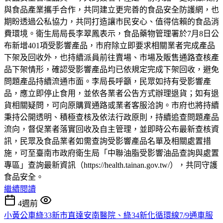
與食品產業攜手合作，共同建立更完善的食品安全防護網，也
期盼透過公私協力，共同打造讓市民安心、值得信賴的食品消
費環境。衛生局局長李翠鳳表示，食品藥物管理署於7月8日公
布新增401項受影響產品，市府除立即要求相關業者完成產品
下架及回收外，也持續派員前往賣場、市場及販售通路查核產
品下架情形，確認受影響產品均已依規定完成下架回收，避免
問題產品持續流通市面。李局長呼籲，民眾如持有受影響產
品，應立即停止食用，並依各業者公告方式辦理退貨；如有退
貨相關疑問，可向原購買通路或業者客服洽詢。市府也將持續
秉持公開透明、積極查核及依法行政原則，持續追查問題產品
流向，督促業者落實回收及自主管理，並即時公布最新查核資
訊，民眾及食品業者如需查詢受影響產品名單及相關處置措
施，可至臺南市政府衛生局「中聯油脂受影響油品查詢與處置
專區」查詢最新資訊（https://health.tainan.gov.tw/），共同守護
食品安全。
繼續閱讀
4週前
小黃公車綠33新市直達安南醫院、綠34新化循環線7/9通車服