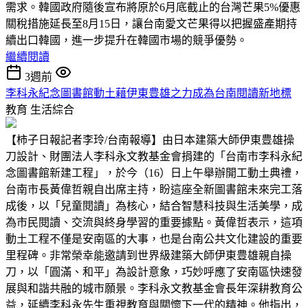
需求。韓國政府隨後宣布將原於6月底截止的台灣芒果5%優惠
關稅措施延長至8月15日，讓台南愛文芒果得以把握盛產期持
續出口韓國，進一步提升在韓國市場的競爭優勢。
繼續閱讀
3週前
李科永紀念圖書館動土藉伊東豊雄之力成為台南閱讀新地標
教育
生活綜合
【柿子日報記者李玲/台南報導】由日本建築大師伊東豊雄操
刀設計、財團法人李科永文教基金會捐建的「台南市李科永紀
念圖書館新建工程」，於今（16）日上午舉辦開工動土典禮，
台南市長黃偉哲親自出席主持，盼這座全新圖書館未來完工落
成後，以「兒童閱讀」為核心，結合智慧科技與生活美學，成
為市民閱讀、交流與終身學習的重要據點。黃偉哲表示，這項
動土工程不僅是安南區的大事，也是台南公共文化建設的重要
里程碑。非常榮幸能邀請到世界級建築大師伊東豊雄親自操
刀，以「圓滿、和平」為設計意象，巧妙呼應了安南區快速發
展與和諧共融的城市願景。李科永文教基金會長年深耕教育公
益，延續李科永先生重視教育與關懷下一代的精神。他指出，