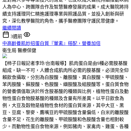
人為中心、跨團隊合作及智慧醫療發展的成果。成大醫院將持
續支持護理同仁精進護理專業與照護品質，並投入創新與研
究，深化教學醫院的角色，攜手醫療團隊守護民眾健康。
繼續閱讀
3週前
中高齡養肌妙招蛋白質『葷素』搭配，營養加倍
衛生局
醫療保健
【柿子日報記者李玲/台南報導】肌肉蛋白是由9種必需胺基酸
組成，缺一不可，人體合成肌肉所必需的胺基酸，必須完全仰
賴飲食攝取，分別為白胺酸、離胺酸、異白胺酸、甲硫胺酸、
苯丙胺酸、蘇胺酸、色胺酸、纈胺酸及組胺酸等。蛋白質食物
的營養價值取決於所含胺基酸的種類與比例，植物性蛋白及動
物性蛋白食物胺基酸的種類及含量有所差異。以平日飲食為
例，大豆及穀物是植物性食材的蛋白質來源，其中大豆、黑
豆、豆腐、黎麥、鷹嘴豆的甲硫胺酸含量偏低，白米的離胺酸
含量不足，花生的離胺酸、甲硫胺酸和色胺酸含量也相對較
少。而動物性蛋白食物來源，例如豬肉、家禽肉、雞蛋、各種