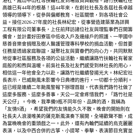
港社、鳳山中山社等扶輪社友到場致賀與觀禮。路竹扶輪社在
高雄已有44年的根基！這44年來，在創社社長及各屆社長卓越
領導的領導下，從參與偏鄉教育、社區關懷，到各項社會公
益。接任2026-27年度的社長林紀宏，從事營造建築業為詳興
工程有限公司董事長，上任前拜訪諸位社友與理監事們召開籌
備會，並計畫好田寮區中低收入戶及邊緣戶的照護、一甲國中
慈善音樂會捐贈及樹人醫護管理專科學校的捐血活動，但首要
任務是透過家庭聯誼，凝聚社友與寶眷們的向心力，共同默默
地從事社區服務及各項的公益活動，繼續讓路竹扶輪社有著家
庭般的和煦與溫暖。前吳社長及社友們感受到林社長的用心，
相信這一年他會全力以赴，讓路竹社繼續發揚光大。林紀宏社
長表示，巴威颱風未影響今日典禮的進行，一切都十分順利。
這已經是連續二年颱風警報下辦理首敲，代表我們路竹社做了
這麼多服務、這麼多善事，天公一定會疼惜我們，「路竹社是
天公仔」。今晚，我準備9瓶不同年份、品牌的酒，我稱為
「友情9酒」，希望我們的友情能久久不散。晚會的開始則在
社長夫人浪漫唯美的薩克斯風演奏下展開，全場歡聲不斷，成
為當晚晚會的重頭戲之一。此外，還有內輪們延續的烏克麗麗
表演，以及中西合併的古箏、小提琴、拳擊、表演節目充實並