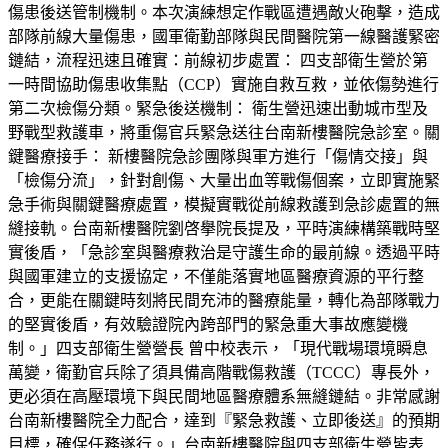
傷患後送管制機制。本次演練想定作戰區遭遇敵火砲擊，造成
部隊前線大量傷患，國軍衛勤部隊與民間醫院第一線醫護緊密
鏈結，流程迅速且確實：前線初步處置： 四支部衛生營於第
一時間協助傷患收集點（CCP）實施自救互救，並依傷勢進行
第二次檢傷分類。緊急後送機制： 衛生營迅速出動城市型及
野戰型救護車，將重傷官兵緊急送往台南新樓醫院急診室。關
鍵醫療接手： 新樓醫院急診團隊與軍方進行「傷情交接」與
「檢傷分流」，針對創傷、大量出血等戰傷個案，立即實施緊
急手術與關鍵醫療處置，模擬實戰從前線救護到急診處置的無
縫接軌。台南新樓醫院劉啓擧院長提及，平時演練構築戰時堅
實後盾，「急診室與醫療救治是守護生命的最前線。透過平時
與國軍建立的支援協定，不僅能落實地區醫療資源的平行整
合，更能在關鍵時刻將民間充沛的醫療能量，轉化為部隊戰力
的堅實後盾，有效驗證院內跨部門的緊急重大事故應變機
制。」四支部衛生營營長 曾中校表示，「現代戰場環境瞬息
萬變，衛勤官兵除了須具備高階戰傷救護（TCCC）專長外，
更必須在高壓環境下與民間地區醫療體系無縫鏈結。非常感謝
台南新樓醫院全力配合，達到『緊急救護、立即後送』的預期
目標，確保任務遂行。」台南新樓醫院與四支部衛生營皆表