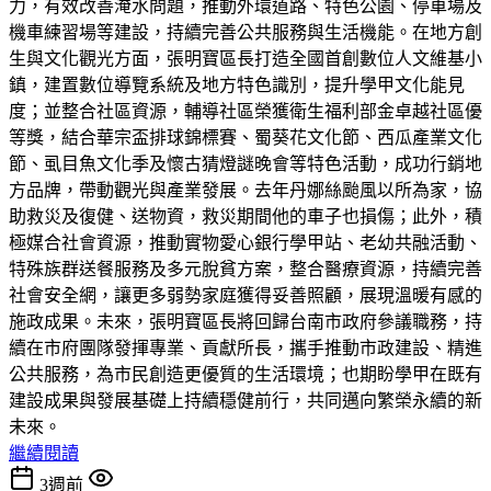
力，有效改善淹水問題，推動外環道路、特色公園、停車場及
機車練習場等建設，持續完善公共服務與生活機能。在地方創
生與文化觀光方面，張明寶區長打造全國首創數位人文維基小
鎮，建置數位導覽系統及地方特色識別，提升學甲文化能見
度；並整合社區資源，輔導社區榮獲衛生福利部金卓越社區優
等獎，結合華宗盃排球錦標賽、蜀葵花文化節、西瓜產業文化
節、虱目魚文化季及懷古猜燈謎晚會等特色活動，成功行銷地
方品牌，帶動觀光與產業發展。去年丹娜絲颱風以所為家，協
助救災及復健、送物資，救災期間他的車子也損傷；此外，積
極媒合社會資源，推動實物愛心銀行學甲站、老幼共融活動、
特殊族群送餐服務及多元脫貧方案，整合醫療資源，持續完善
社會安全網，讓更多弱勢家庭獲得妥善照顧，展現溫暖有感的
施政成果。未來，張明寶區長將回歸台南市政府參議職務，持
續在市府團隊發揮專業、貢獻所長，攜手推動市政建設、精進
公共服務，為市民創造更優質的生活環境；也期盼學甲在既有
建設成果與發展基礎上持續穩健前行，共同邁向繁榮永續的新
未來。
繼續閱讀
3週前