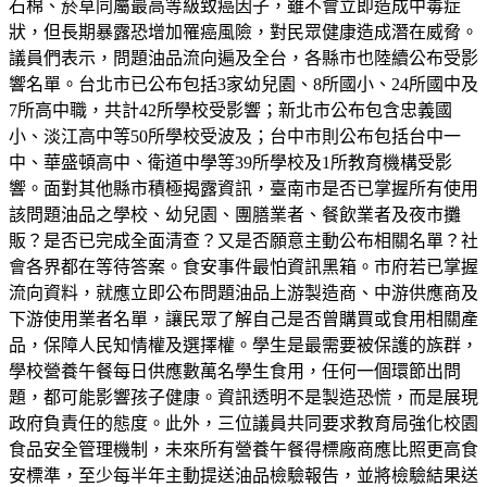
石棉、菸草同屬最高等級致癌因子，雖不會立即造成中毒症
狀，但長期暴露恐增加罹癌風險，對民眾健康造成潛在威脅。
議員們表示，問題油品流向遍及全台，各縣市也陸續公布受影
響名單。台北市已公布包括3家幼兒園、8所國小、24所國中及
7所高中職，共計42所學校受影響；新北市公布包含忠義國
小、淡江高中等50所學校受波及；台中市則公布包括台中一
中、華盛頓高中、衛道中學等39所學校及1所教育機構受影
響。面對其他縣市積極揭露資訊，臺南市是否已掌握所有使用
該問題油品之學校、幼兒園、團膳業者、餐飲業者及夜市攤
販？是否已完成全面清查？又是否願意主動公布相關名單？社
會各界都在等待答案。食安事件最怕資訊黑箱。市府若已掌握
流向資料，就應立即公布問題油品上游製造商、中游供應商及
下游使用業者名單，讓民眾了解自己是否曾購買或食用相關產
品，保障人民知情權及選擇權。學生是最需要被保護的族群，
學校營養午餐每日供應數萬名學生食用，任何一個環節出問
題，都可能影響孩子健康。資訊透明不是製造恐慌，而是展現
政府負責任的態度。此外，三位議員共同要求教育局強化校園
食品安全管理機制，未來所有營養午餐得標廠商應比照更高食
安標準，至少每半年主動提送油品檢驗報告，並將檢驗結果送