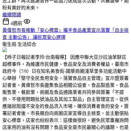
志工群。再次感謝各界一起協力促成這次活動，共襄盛舉，期
盼有美好的未來。
繼續閱讀
4週前
黃偉哲市長推動「安心標章」攜手食品產業宣示落實「自主檢
查 主動公告」 讓民眾安心選擇
衛生局
生活綜合
【柿子日報記者李玲/台南報導】 因應中聯大豆沙拉油苯駢芘
超標事件，為維護市民健康、食品安全及消費者權益，臺南市
政府今（7/9）日在知名美食街-國華商圈淺草里多功能活動中
心舉辦「堅守全民食用安全，落實食品自主管理」宣示暨簽署
記者會。黃偉哲市長邀集食品相關公協會、食品製造業、食品
販售業、餐飲業、商圈及食品通路業者共同參與簽署「不提
供、不使用問題批號油品及其加工製品」自主管理宣言，從供
應端就阻擋不安全的食品流入市場，確保消費者食的安全。簽
署記者會後，市長親自向商圈店家宣導自主檢查，並主動張貼
安心標章，店家也紛紛表示：這樣做很好，避免民眾重複詢問
店家用的油有沒有問題？食品安全是市民最關心的議題，也是