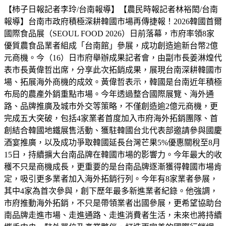
【柿子日報記者李玲/台南報導】【農民時報記者林裕閎/台南
報導】台南市政府積極深耕韓國市場再傳捷報！2026韓國首爾
國際食品展（SEOUL FOOD 2026）日前落幕，市府率領8家
優質農食品業者組成「台南館」參展，成功創造逾新台幣2億
元商機。今（16）日市府舉辦成果記者會，由副市長姜淋煌代
表市長黃偉哲出席，分享此次拓銷成果，展現台南深耕韓國市
場、拓展海外商機的成效。黃偉哲表示，韓國是台南近年積極
布局的農產外銷重點市場。今年透過整合國際展覽、海外通
路、品牌推廣及城市外交等策略，不僅創造逾2億元商機，更
完成五大突破，包括4家業者首度加入市府海外拓銷團隊、首
創結合韓國地鐵展售活動、獲駐韓國台北代表部邀請參與國慶
酒宴推廣，以及成功爭取韓國延長台灣芒果5%優惠關稅至8月
15日，持續擴大台南品牌在韓國市場的影響力。今年最大的收
穫不只是商機成長，更重要的是台南品牌逐漸獲得韓國市場肯
定，吸引更多業者加入海外拓銷行列。今年有8家業者參展，
其中4家為首次參與，創下歷年最多新進業者紀錄。他強調，
市府推動海外拓銷，不只是帶領業者出國參展，更希望協助台
南品牌走進市場、走進通路、走進消費者生活，未來也將持續