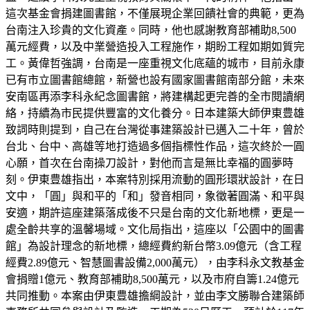
這次基金會捐建圖書館，不僅展現企業回饋社會的典範，更為
台南注入珍貴的文化資產。同時，他也感謝教育部補助8,500
萬元經費，以及中業營造投入工程施作，期盼工程如期如質完
工。黃偉哲強調，台南是一座重視文化底蘊的城市，目前永康
已有市立圖書館總館，新營也設有國家圖書館南部分館，未來
安南區再添李科永紀念圖書館，將建構起更完善的全市閱讀網
絡，持續為市民提供豐富的文化養分。日本建築大師伊東豊雄
致詞時則提到，自己在台灣從事建築設計已邁入二十年，曾於
台北、台中、高雄等地打造過多個指標性作品，這次終於一圓
心願，首次在台南操刀設計，對他而言是無比幸福的圓夢時
刻。伊東豊雄指出，本案特別採用流動的圓形環狀設計，在日
文中，「圓」與和平的「和」發音相同，象徵著圓滿、和平與
安適，期許這座建築落成後不只是台南的文化新地標，更是一
處全齡共享的溫馨場域。文化局指出，這座以「公園中的圖書
館」為設計理念的新地標，總經費約新台幣3.09億元（含工程
經費2.89億元、智慧圖書設備2,000萬元），由李科永文教基金
會捐贈1億元、教育部補助8,500萬元，以及市府自籌1.24億元
共同推動。本案由伊東豊雄擔綱設計，並由李文勝聯合建築師