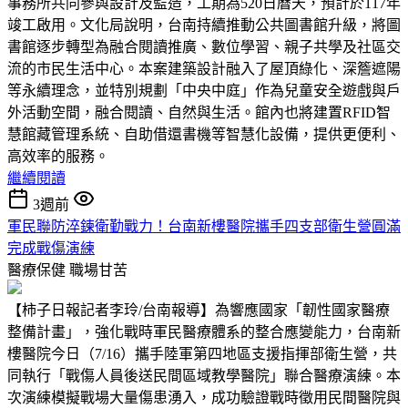
事務所共同參與設計及監造，工期為520日曆天，預計於117年
竣工啟用。文化局說明，台南持續推動公共圖書館升級，將圖
書館逐步轉型為融合閱讀推廣、數位學習、親子共學及社區交
流的市民生活中心。本案建築設計融入了屋頂綠化、深簷遮陽
等永續理念，並特別規劃「中央中庭」作為兒童安全遊戲與戶
外活動空間，融合閱讀、自然與生活。館內也將建置RFID智
慧館藏管理系統、自助借還書機等智慧化設備，提供更便利、
高效率的服務。
繼續閱讀
3週前
軍民聯防淬鍊衛勤戰力！台南新樓醫院攜手四支部衛生營圓滿
完成戰傷演練
醫療保健
職場甘苦
【柿子日報記者李玲/台南報導】為響應國家「韌性國家醫療
整備計畫」，強化戰時軍民醫療體系的整合應變能力，台南新
樓醫院今日（7/16）攜手陸軍第四地區支援指揮部衛生營，共
同執行「戰傷人員後送民間區域教學醫院」聯合醫療演練。本
次演練模擬戰場大量傷患湧入，成功驗證戰時徵用民間醫院與