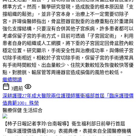
標準方式。然而，醫學研究發現，造成脫垂的根本原因是「支
撐組織的鬆弛」，並非子宮本身，治療上不一定需要切除子
宮。許瑋倫醫師指出，骨盆腔器官脫垂的治療重點在於重建與
強化支撐結構，只要沒有合併其他子宮疾病，許多患者都可以
考慮保留子宮的手術方式。目前可透過「子宮固定術」，利用
患者自身的組織或人工網膜，將下垂的子宮固定回骨盆腔內較
穩定位置。研究顯示，手術安全性與治療成功率，與傳統子宮
切除手術相近。相較於子宮切除手術，保留子宮的手術通常具
有手術時間較短、出血量較少、住院天數較短及恢復較快等優
點，對膀胱、輸尿管等周邊器官造成損傷的風險也較低。
繼續閱讀
3週前
深耕護理27年成大醫院兩位護理師獲衛福部首屆「臨床護理價
值典範100」殊榮
醫療保健
生活綜合
【柿子日報記者李玲/台南報導】衛生福利部日前舉行首屆
「臨床護理價值典範100」表揚典禮，表揚來自全國醫療機構