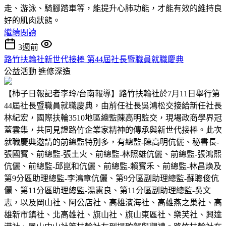
走、游泳、騎腳踏車等，能提升心肺功能，才能有效的維持良
好的肌肉狀態。
繼續閱讀
3週前
路竹扶輪社新世代接棒 第44屆社長暨職員就職慶典
公益活動
進修深造
【柿子日報記者李玲/台南報導】路竹扶輪社於7月11日舉行第
44屆社長暨職員就職慶典，由前任社長吳鴻松交接給新任社長
林紀宏，國際扶輪3510地區總監陳高明監交，現場政商學界冠
蓋雲集，共同見證路竹企業家精神的傳承與新世代接棒。此次
就職慶典邀請的前總監特別多，有總監-陳高明伉儷、秘書長-
張國寳、前總監-張土火、前總監-林照雄伉儷、前總監-張鴻熙
伉儷、前總監-邱崑和伉儷、前總監-賴寳禾、前總監-林昌煥及
第9分區助理總監-李鴻章伉儷、第9分區副助理總監-蘇聰俊伉
儷、第11分區助理總監-湯憲良、第11分區副助理總監-吳文
志，以及岡山社、阿公店社、高雄濱海社、高雄燕之巢社、高
雄新市鎮社、北高雄社、旗山社、旗山東區社、樂芙社、興達