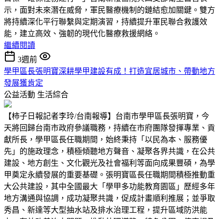
示，面對未來潛在威脅，軍民醫療機制的鏈結愈加關鍵。雙方
將持續深化平行聯繫與定期演習，持續提升軍民聯合救護效
能，建立高效、強韌的現代化醫療救援網絡。
繼續閱讀
3週前
學甲區長張明寶深耕學甲建設有成！打造宜居城市、帶動地方
發展獲肯定
公益活動
生活綜合
【柿子日報記者李玲/台南報導】台南市學甲區長張明寶，今
天將回歸台南市政府參議職務，持續在市府團隊發揮專業、貢
獻所長，學甲區長任職期間，始終秉持「以民為本、服務優
先」的施政理念，積極傾聽地方聲音、凝聚各界共識，在公共
建設、地方創生、文化觀光及社會福利等面向成果豐碩，為學
甲奠定永續發展的重要基礎。張明寶區長任職期間積極推動重
大公共建設，其中全國最大「學甲多功能教育園區」歷經多年
地方溝通與協調，成功凝聚共識，促成計畫順利推展；並爭取
秀昌、新達等大型抽水站及排水治理工程，提升區域防洪能