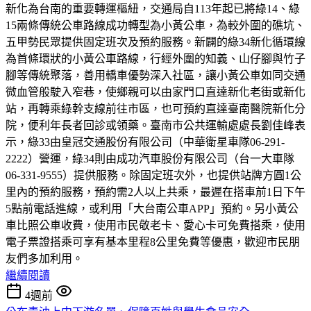
新化為台南的重要轉運樞紐，交通局自113年起已將綠14、綠
15兩條傳統公車路線成功轉型為小黃公車，為較外圍的礁坑、
五甲勢民眾提供固定班次及預約服務。新闢的綠34新化循環線
為首條環狀的小黃公車路線，行經外圍的知義、山仔腳與竹子
腳等傳統聚落，善用轎車優勢深入社區，讓小黃公車如同交通
微血管般駛入窄巷，使鄉親可以由家門口直達新化老街或新化
站，再轉乘綠幹支線前往市區，也可預約直達臺南醫院新化分
院，便利年長者回診或領藥。臺南市公共運輸處處長劉佳峰表
示，綠33由皇冠交通股份有限公司（中華衛星車隊06-291-
2222）營運，綠34則由成功汽車股份有限公司（台一大車隊
06-331-9555）提供服務。除固定班次外，也提供站牌方圓1公
里內的預約服務，預約需2人以上共乘，最遲在搭車前1日下午
5點前電話進線，或利用「大台南公車APP」預約。另小黃公
車比照公車收費，使用市民敬老卡、愛心卡可免費搭乘，使用
電子票證搭乘可享有基本里程8公里免費等優惠，歡迎市民朋
友們多加利用。
繼續閱讀
4週前