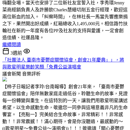
嗨翻全場。當天也安排了二位新社友宣誓入社，李秀環Jenny
菜商經銷負責人及許勝欽Charles慧縉切削五金行經理，歡迎這
兩位新血的加入。「糾察時間」，在林社長一馬當先響應樂捐
之下，果然開出好成績，紅箱總收入1,495,000元。相信路竹扶
輪社在新的一年度有各位PP及社友的支持與愛護，一定會創
造佳績、社運昌隆。
繼續閱讀
3週前
「社團法人 臺南市憂鬱症關懷協會，創會21年慶典」」，將
與歌星明星樂齡笑顏「免費公益演唱會
議會新聞
音樂評析
【柿子日報記者李玲/台南報導】創會21年來，「臺南市憂鬱
症關懷協會」陪伴無數家庭走過低谷，聆聽生命的故事，見證
每一份轉變與重生。在這特別的一天，讓我們用歌星明星講述
希望，以生命感動生命，敬邀您一同參與這場意義非凡的生命
饗宴。【亮點一】完美結合生命故事，非常精彩！！非常感
動！！非常震撼！！滿心期待，會是你沒聽過，最感動的～
((歌星明星～免費公益～演唱會))！！！敬邀請「關心憂鬱症