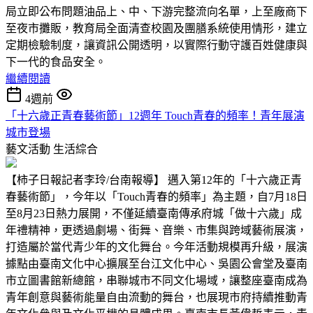
局立即公布問題油品上、中、下游完整流向名單，上至廠商下
至夜市攤販，教育局全面清查校園及團膳系統使用情形，建立
定期檢驗制度，讓資訊公開透明，以實際行動守護百姓健康與
下一代的食品安全。
繼續閱讀
4週前
「十六歲正青春藝術節」12週年 Touch青春的頻率！青年展演
城市登場
藝文活動
生活綜合
【柿子日報記者李玲/台南報導】 邁入第12年的「十六歲正青
春藝術節」，今年以「Touch青春的頻率」為主題，自7月18日
至8月23日熱力展開，不僅延續臺南傳承府城「做十六歲」成
年禮精神，更透過劇場、街舞、音樂、市集與跨域藝術展演，
打造屬於當代青少年的文化舞台。今年活動規模再升級，展演
據點由臺南文化中心擴展至台江文化中心、吳園公會堂及臺南
市立圖書館新總館，串聯城市不同文化場域，讓整座臺南成為
青年創意與藝術能量自由流動的舞台，也展現市府持續推動青