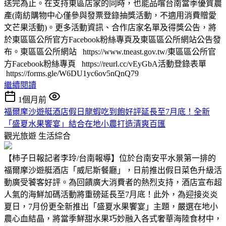
送完為止。在支持東區店家的同時，也能品嚐台南當季優質農
產(南紡購物中心僅參與發票登錄抽獎活動，不適用消費贈愛
文芒果活動)。更多活動資訊、合作店家名單及得獎公告，將
於東區區公所官方Facebook粉絲專頁及東區區公所網站公告發
布。東區區公所網站 https://www.tneast.gov.tw/東區區公所官
方Facebook粉絲專頁 https://reurl.cc/vEyGbA活動登錄表單
https://forms.gle/W6DU1yc6ov5nQnQ79
繼續閱讀
1個月前
福爾摩沙遊艇酒店假日龍蝦吃到飽好評延長至7月底！全新
「盛夏水果饗宴」結合在地小農打造清爽百匯
觀光旅遊
生活綜合
【柿子日報記者李玲/台南報導】位於台南安平水景第一排的
福爾摩沙遊艇酒店「威尼斯餐廳」，日前推出假日菜色升級活
動廣受饕客好評。為回饋廣大消費者的熱烈支持，酒店宣布超
人氣的海鮮加碼活動將重磅延長至7月底！此外，為迎接炎炎
夏日，7月份更全新推出「盛夏水果饗宴」主題，嚴選在地小
農心血結晶，將當季鮮甜水果巧妙融入各式奢華海陸食材中，