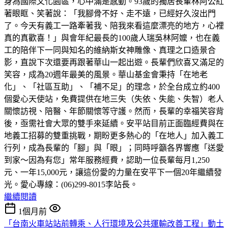
身為國際文化園區，心中滿是感動。93歲的獨居長輩林阿公紅
著眼眶、笑著說：「我腳骨不好、走不遠，已經好久沒出門
了。今天有義工一路牽著我、陪我來看這麼漂亮的地方，心裡
真的真歡喜！」與會年紀最長的100歲人瑞吳林阿嬤，也在義
工的陪伴下一同與知名的維納斯女神雕像、真理之口造景合
影，直說下次還要再跟著華山一起出遊。長輩們欣喜又滿足的
笑容，成為20週年最美的風景。華山基金會秉持「在地老
化」、「社區互助」、「補不足」的理念，於全台成立約400
個愛心天使站，免費提供在地三失（失依、失能、失智）老人
關懷訪視、陪醫、年節關懷等守護。然而，長輩的幸福笑容背
後，亟需社會大眾的雙手來延續。安平站目前正面臨經費與在
地義工招募的雙重挑戰，期盼更多熱心的「在地人」加入義工
行列，成為長輩的「腳」與「眼」；同時呼籲各界響應「送愛
到家～因為有您」常年服務經費，認助一位長輩每月1,250
元、一年15,000元，讓這份愛的力量在安平下一個20年繼續發
光。愛心專線：(06)299-8015李站長。
繼續閱讀
1個月前
「台南火車站站前轉乘、人行環境及公共運輸改善工程」動土