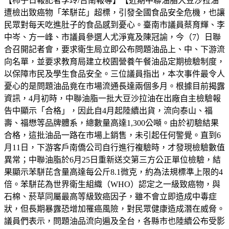
【柿子日報記者李玲/台南報導】【近期中聯油脂大豆沙拉油
遭檢出致癌物「苯駢芘」超標，引發全國食品安全危機，也讓
民眾對每天吃進肚子的食品感到憂心。臺南市議員蔡育輝、李
中岑、方一峰、市議員參選人尤淨寬及陳冠諭，今（7）日聯
合召開記者會，要求衛生局立即公布問題油品上、中、下游流
向名單，並要求教育局建立校園營養午餐油品定期檢驗制度，
以保障市民及學生食品安全。三位議員指出，本次事件最令人
憂心的是問題油品竟在市場流通長達兩個多月。根據目前揭露
資訊，4月初時，中聯油脂一批大豆沙拉油在出廠自主檢驗報
告中顯示「合格」，因此自4月起陸續出貨，流向泰山、福
壽、福懋等品牌體系，總數量高達1,300公噸。由於初驗結果
合格，這批油品一路在市場上銷售，未引起任何警覺。直到6
月11日，下游客戶南僑公司自行進行複驗時，才發現檢驗數值
異常；中聯油脂於6月25日重新送交第三方公正單位檢驗，結
果顯示苯駢芘含量高達每公斤8.1微克，約為法規標準上限的4
倍。苯駢芘為世界衛生組織（WHO）認定之一級致癌物，與
石棉、菸草同屬最高等級致癌因子，雖不會立即造成中毒症
狀，但長期暴露恐增加罹癌風險，對民眾健康造成潛在威脅。
議員們表示，問題油品流向遍及全台，各縣市也陸續公布受影