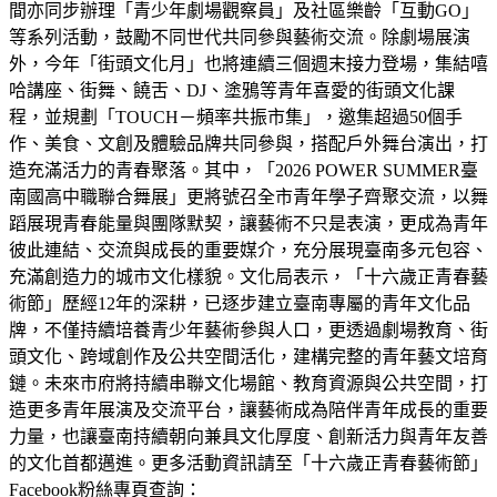
間亦同步辦理「青少年劇場觀察員」及社區樂齡「互動GO」
等系列活動，鼓勵不同世代共同參與藝術交流。除劇場展演
外，今年「街頭文化月」也將連續三個週末接力登場，集結嘻
哈講座、街舞、饒舌、DJ、塗鴉等青年喜愛的街頭文化課
程，並規劃「TOUCH－頻率共振市集」，邀集超過50個手
作、美食、文創及體驗品牌共同參與，搭配戶外舞台演出，打
造充滿活力的青春聚落。其中，「2026 POWER SUMMER臺
南國高中職聯合舞展」更將號召全市青年學子齊聚交流，以舞
蹈展現青春能量與團隊默契，讓藝術不只是表演，更成為青年
彼此連結、交流與成長的重要媒介，充分展現臺南多元包容、
充滿創造力的城市文化樣貌。文化局表示，「十六歲正青春藝
術節」歷經12年的深耕，已逐步建立臺南專屬的青年文化品
牌，不僅持續培養青少年藝術參與人口，更透過劇場教育、街
頭文化、跨域創作及公共空間活化，建構完整的青年藝文培育
鏈。未來市府將持續串聯文化場館、教育資源與公共空間，打
造更多青年展演及交流平台，讓藝術成為陪伴青年成長的重要
力量，也讓臺南持續朝向兼具文化厚度、創新活力與青年友善
的文化首都邁進。更多活動資訊請至「十六歲正青春藝術節」
Facebook粉絲專頁查詢：