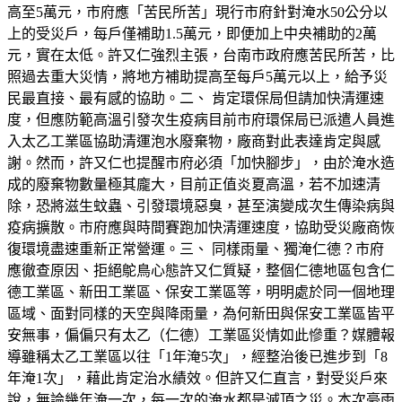
高至5萬元，市府應「苦民所苦」現行市府針對淹水50公分以
上的受災戶，每戶僅補助1.5萬元，即便加上中央補助的2萬
元，實在太低。許又仁強烈主張，台南市政府應苦民所苦，比
照過去重大災情，將地方補助提高至每戶5萬元以上，給予災
民最直接、最有感的協助。二、 肯定環保局但請加快清運速
度，但應防範高溫引發次生疫病目前市府環保局已派遣人員進
入太乙工業區協助清運泡水廢棄物，廠商對此表達肯定與感
謝。然而，許又仁也提醒市府必須「加快腳步」，由於淹水造
成的廢棄物數量極其龐大，目前正值炎夏高溫，若不加速清
除，恐將滋生蚊蟲、引發環境惡臭，甚至演變成次生傳染病與
疫病擴散。市府應與時間賽跑加快清運速度，協助受災廠商恢
復環境盡速重新正常營運。三、 同樣雨量、獨淹仁德？市府
應徹查原因、拒絕鴕鳥心態許又仁質疑，整個仁德地區包含仁
德工業區、新田工業區、保安工業區等，明明處於同一個地理
區域、面對同樣的天空與降雨量，為何新田與保安工業區皆平
安無事，偏偏只有太乙（仁德）工業區災情如此慘重？媒體報
導雖稱太乙工業區以往「1年淹5次」，經整治後已進步到「8
年淹1次」，藉此肯定治水績效。但許又仁直言，對受災戶來
說，無論幾年淹一次，每一次的淹水都是滅頂之災。本次豪雨