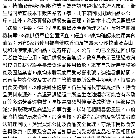
品，持續配合辦理回收作業。為確認問題油品未流入市面，衛
生局同步查核本市販售業者10家，共下架回收問題油品93公
斤。此外，為落實餐飲供餐安全管理，針對本市提供長照機構
（送餐、供餐、住宿型長照機構及產後護理之家）及社福團體
機構等958家供餐單位全面清查，經查953家均確認未使用案內
油品；另有5家曾使用福壽健味香油及福壽大豆沙拉油及泰山
調和油涉案批號油品，現有庫存共81公斤，均已全數退回供應
業者並停止使用，確保供餐安全無虞。教育局表示已透過教育
部校園食材登錄平臺清查油品使用情形，本市自設廚房學校99
家及團膳業者16家均未發現使用受影響批號；適逢暑假期間，
已再度督導學校及業者依主管機關最新公告事項辦理，持續落
實食安把關，以維護師生健康。衛生局局長李翠鳳提醒，除食
品原料來源外，高溫烹調過程中所產生之油煙亦可能含有苯駢
芘等多環芳香烴物質，長期暴露恐對健康造成影響，呼籲民眾
減少攝取碳烤及高溫油炸等食品，以降低相關暴露風險。市府
並將持續跨局處合作，加強查核、追蹤產品流向及督導業者依
法辦理回收，落實資訊公開及食品安全管理，守護市民飲食安
全與健康。民眾及食品業者如需查詢受影響產品名單及相關處