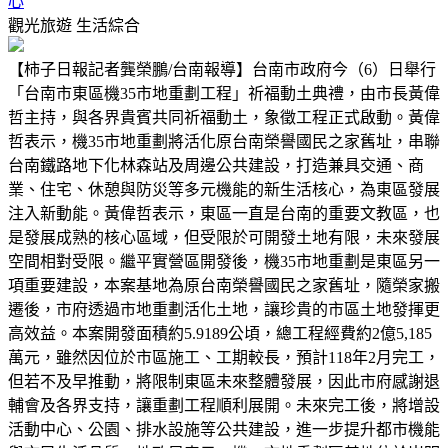
心
觀光旅遊
生活綜合
【柿子日報記者龔榮鵬/台南報導】台南市政府今（6）日舉行
「台南市東區機35市地重劃工程」祈福動土典禮，由市長黃偉
哲主持，與各界貴賓共同祈福動土，象徵工程正式啟動。黃偉
哲表示，機35市地重劃將活化原台南榮譽國民之家舊址，串聯
台南鐵路地下化林森站及周邊公共建設，打造兼具交通、商
業、住宅、休憩與防災等多元機能的新生活核心，為東區發展
注入新動能。黃偉哲表示，東區一直是台南的重要文教區，也
是發展成熟的核心區域，但受限於可開發土地有限，未來發展
空間相對受限。繼平實營區開發後，機35市地重劃是東區另一
項重要建設，本案基地為原台南榮譽國民之家舊址，隨榮家搬
遷後，市府透過市地重劃活化土地，讓珍貴的市區土地發揮更
高效益。本案開發面積約5.9189公頃，總工程經費約2億5,185
萬元，雖然因位於市區施工、工期較長，預計118年2月完工，
但若不及早推動，將限制東區未來整體發展，因此市府感謝退
輔會及各界支持，讓重劃工程順利展開。未來完工後，將增設
活動中心、公園、排水設施等公共建設，進一步提升都市機能