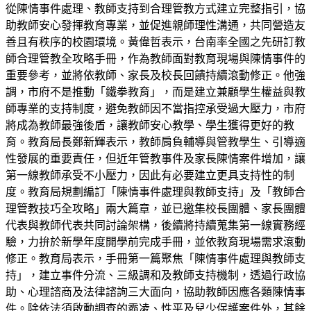
從陳情事件處理、教師支持到合理管教方式建立完整指引，協
助教師安心發揮教育專業，並促進親師理性溝通，共同營造友
善且有秩序的校園環境。黃偉哲表示，台南率全國之先研訂教
師合理管教全攻略手冊，作為教師面對教育現場與陳情事件的
重要參考，並將依教師、家長及校長回饋持續滾動修正。他強
調，市府不是推動「鐵拳教育」，而是建立兼顧學生權益與教
師專業的支持制度，避免教師因不當指控承受過大壓力，市府
將成為教師最強後盾，讓教師安心教學、學生獲得更好的教
育。教育局長鄭新輝表示，教師肩負輔導與管教學生、引導適
性發展的重要責任，但近年管教事件及家長陳情案件增加，讓
第一線教師承受不小壓力，因此有必要建立更具支持性的制
度。教育局規劃編訂「陳情事件處理與教師支持」及「教師合
理管教技巧全攻略」兩大篇章，並已邀集校長團體、家長團體
代表與教師代表共同討論架構，後續將持續蒐集第一線實務經
驗，力拚於新學年度開學前完成手冊，並依教育現場需求滾動
修正。教育局表示，手冊第一篇聚焦「陳情事件處理與教師支
持」，建立事件分流、三級調和及教師支持機制，透過行政協
助、心理諮商及法律諮詢三大面向，協助教師因應各類陳情事
件。除依法須啟動調查的霸凌、性平及兒少保護案件外，其餘