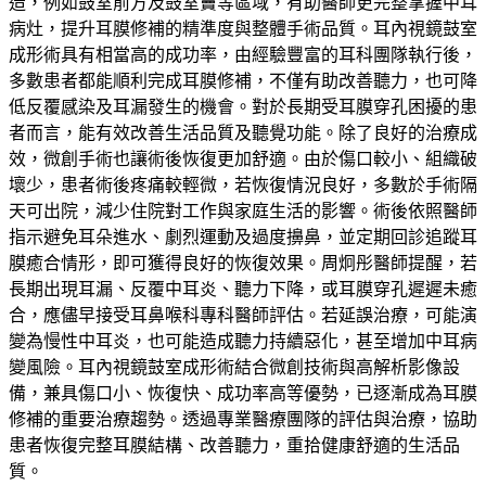
造，例如鼓室前方及鼓室竇等區域，有助醫師更完整掌握中耳
病灶，提升耳膜修補的精準度與整體手術品質。耳內視鏡鼓室
成形術具有相當高的成功率，由經驗豐富的耳科團隊執行後，
多數患者都能順利完成耳膜修補，不僅有助改善聽力，也可降
低反覆感染及耳漏發生的機會。對於長期受耳膜穿孔困擾的患
者而言，能有效改善生活品質及聽覺功能。除了良好的治療成
效，微創手術也讓術後恢復更加舒適。由於傷口較小、組織破
壞少，患者術後疼痛較輕微，若恢復情況良好，多數於手術隔
天可出院，減少住院對工作與家庭生活的影響。術後依照醫師
指示避免耳朵進水、劇烈運動及過度擤鼻，並定期回診追蹤耳
膜癒合情形，即可獲得良好的恢復效果。周炯彤醫師提醒，若
長期出現耳漏、反覆中耳炎、聽力下降，或耳膜穿孔遲遲未癒
合，應儘早接受耳鼻喉科專科醫師評估。若延誤治療，可能演
變為慢性中耳炎，也可能造成聽力持續惡化，甚至增加中耳病
變風險。耳內視鏡鼓室成形術結合微創技術與高解析影像設
備，兼具傷口小、恢復快、成功率高等優勢，已逐漸成為耳膜
修補的重要治療趨勢。透過專業醫療團隊的評估與治療，協助
患者恢復完整耳膜結構、改善聽力，重拾健康舒適的生活品
質。