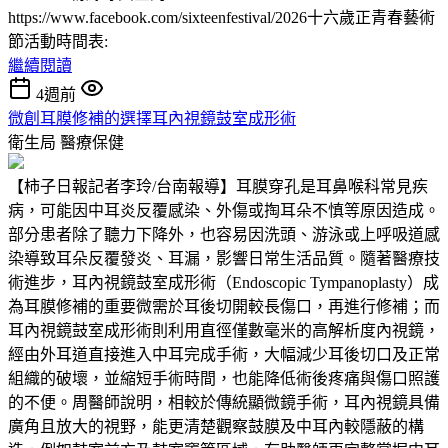
https://www.facebook.com/sixteenfestival/2026十六歲正青春藝術
節活動時間表:
繼續閱讀
4週前
微創耳膜修補的選擇耳內視鏡鼓室成形術
衛生局
醫療保健
【柿子日報記者李玲/台南報導】耳膜穿孔是耳鼻喉科常見疾
病，可能因中耳炎反覆感染、外傷或掏耳朵不慎等原因造成。
部分患者除了聽力下降外，也容易因洗頭、游泳或上呼吸道感
染導致耳朵反覆發炎、耳漏，影響日常生活品質。隨著醫療技
術進步，耳內視鏡鼓室成形術（Endoscopic Tympanoplasty）成
為耳膜修補的重要微需於耳後切開較長傷口，再進行修補；而
耳內視鏡鼓室成形術則利用直徑僅數毫米的高解析度內視鏡，
經由外耳道直接進入中耳完成手術，大幅減少耳後切口及正常
組織的破壞，並縮短手術時間，也能降低術後疼痛與傷口照護
的不便。周醫師說明，相較於傳統顯微鏡手術，耳內視鏡具備
廣角且放大的視野，能更清楚觀察鼓膜及中耳內較隱蔽的構