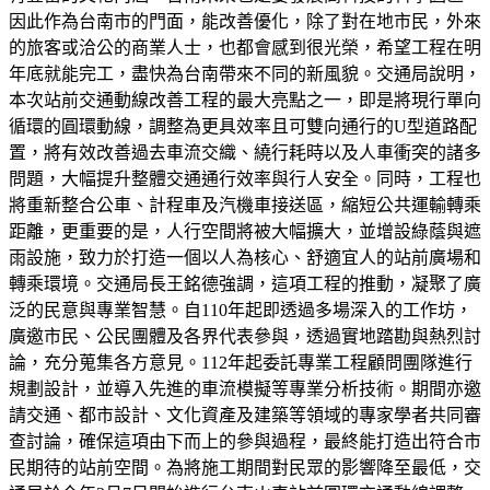
因此作為台南市的門面，能改善優化，除了對在地市民，外來
的旅客或洽公的商業人士，也都會感到很光榮，希望工程在明
年底就能完工，盡快為台南帶來不同的新風貌。交通局說明，
本次站前交通動線改善工程的最大亮點之一，即是將現行單向
循環的圓環動線，調整為更具效率且可雙向通行的U型道路配
置，將有效改善過去車流交織、繞行耗時以及人車衝突的諸多
問題，大幅提升整體交通通行效率與行人安全。同時，工程也
將重新整合公車、計程車及汽機車接送區，縮短公共運輸轉乘
距離，更重要的是，人行空間將被大幅擴大，並增設綠蔭與遮
雨設施，致力於打造一個以人為核心、舒適宜人的站前廣場和
轉乘環境。交通局長王銘德強調，這項工程的推動，凝聚了廣
泛的民意與專業智慧。自110年起即透過多場深入的工作坊，
廣邀市民、公民團體及各界代表參與，透過實地踏勘與熱烈討
論，充分蒐集各方意見。112年起委託專業工程顧問團隊進行
規劃設計，並導入先進的車流模擬等專業分析技術。期間亦邀
請交通、都市設計、文化資產及建築等領域的專家學者共同審
查討論，確保這項由下而上的參與過程，最終能打造出符合市
民期待的站前空間。為將施工期間對民眾的影響降至最低，交