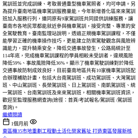
駕訓班並完成訓練、考取普通重型機車駕照者，均可申請。另
為提升臺南地區機車駕訓服務量能，今年新增善化區來來駕訓
班加入服務行列，連同原有9家駕訓班共同提供訓練服務，讓
臺南市各地民眾都能就近參與機車駕訓，接受完整、專業的安
全駕駛教育。臺南監理站說明，透過正規機車駕訓課程，不僅
能學習正確的機車操作技巧，更能建立防禦駕駛觀念與風險辨
識能力，提升騎乘安全，降低交通事故發生，公路局統計至
114年底，完成機車駕訓課程的學員相較未受訓者，違規風險
降低59%、事故風險降低36%。顯示了機車駕駛訓練對於降低
交通事故防制成效良好，目前臺南地區共有10家機車駕訓班配
合辦理補助計畫，包括大台南駕訓班、成功駕訓班、大灣駕訓
班、中山駕訓班、長榮駕訓班、日上駕訓班、南凱駕訓班、統
一駕訓班、台南駕訓班及來來駕訓班，相關機車駕訓班資訊，
歡迎至監理服務網查詢(途徑：首頁/考試報名/駕訓班 /駕訓班
查詢)。
繼續閱讀
1個月前
東區機35市地重劃工程動土活化榮家舊址 打造東區發展新核