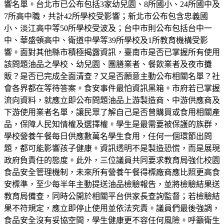
響名單。台北市已公布包括3家幼兒園、8所國小、24所國中及
7所高中職，共計42所學校受影響；新北市公布包含忠義國
小、淡江高中等50所學校受波及；台中市則公布包括台中一
中、華盛頓高中、衛道中學等39所學校及1所教育機構受影
響。面對其他縣市積極揭露資訊，臺南市是否已掌握所有使用
該問題油品之學校、幼兒園、團膳業者、餐飲業者及夜市攤
販？是否已完成全面清查？又是否願意主動公布相關名單？社
會各界都在等待答案。食安事件最怕資訊黑箱。市府若已掌握
流向資料，就應立即公布問題油品上游製造商、中游供應商及
下游使用業者名單，讓民眾了解自己是否曾購買或食用相關產
品，保障人民知情權及選擇權。學生是最需要被保護的族群，
學校營養午餐每日供應數萬名學生食用，任何一個環節出問
題，都可能影響孩子健康。資訊透明不是製造恐慌，而是展現
政府負責任的態度。此外，三位議員共同要求教育局強化校園
食品安全管理機制，未來所有營養午餐得標廠商應比照更高食
安標準，至少每半年主動提送油品檢驗報告，並將檢驗結果送
教育局備查，同時公開於相關平台供家長查詢監督；若檢驗結
果不符規定，應立即停止使用並依法究責。議員們最後強調，
食品安全沒有妥協空間，學生健康更不容任何風險。呼籲衛生