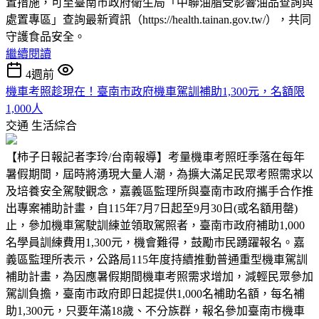
置措施，可至臺南市政府衛生局「中聯油脂受影響油品查詢與
處置專區」查詢最新資訊（https://health.tainan.gov.tw/），共同
守護食品安全。
繼續閱讀
4週前
機車考照趁現在！臺南市政府機車駕訓補助1,300元，名額限
1,000人
交通
生活綜合
【柿子日報記者李玲/台南報導】考量機車考照旺季落在每年
暑假期間，屆時將湧現大量人潮，為擴大滿足民眾考照需求以
及培養安全駕駛觀念，嘉義區監理所與臺南市政府攜手合作推
出專案補助計畫，自115年7月7日起至9月30日(或名額用罄)
止，參加機車駕駛訓練並領取駕照者，臺南市政府補助1,000
名學員訓練費用1,300元，機會難得，鼓勵市民踴躍報名。嘉
義區監理所表示，公路局115年度持續推動普通重型機車駕訓
補助計畫，為因應暑假期間機車考照需求增加，減輕民眾參加
駕訓負擔，臺南市政府即日起提供1,000名補助名額，每名補
助1,300元，只要年滿18歲、不分族群，報名參加臺南市機車