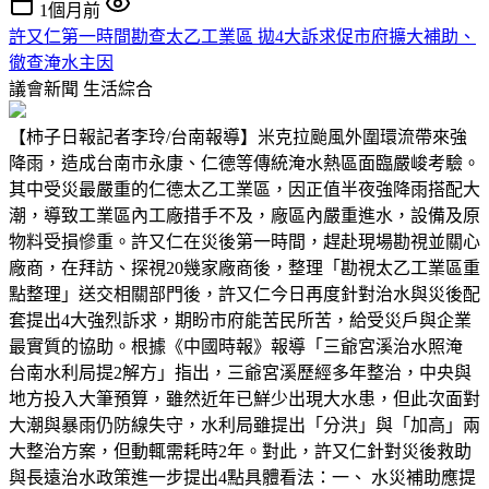
1個月前
許又仁第一時間勘查太乙工業區 拋4大訴求促市府擴大補助、
徹查淹水主因
議會新聞
生活綜合
【柿子日報記者李玲/台南報導】米克拉颱風外圍環流帶來強
降雨，造成台南市永康、仁德等傳統淹水熱區面臨嚴峻考驗。
其中受災最嚴重的仁德太乙工業區，因正值半夜強降雨搭配大
潮，導致工業區內工廠措手不及，廠區內嚴重進水，設備及原
物料受損慘重。許又仁在災後第一時間，趕赴現場勘視並關心
廠商，在拜訪、探視20幾家廠商後，整理「勘視太乙工業區重
點整理」送交相關部門後，許又仁今日再度針對治水與災後配
套提出4大強烈訴求，期盼市府能苦民所苦，給受災戶與企業
最實質的協助。根據《中國時報》報導「三爺宮溪治水照淹
台南水利局提2解方」指出，三爺宮溪歷經多年整治，中央與
地方投入大筆預算，雖然近年已鮮少出現大水患，但此次面對
大潮與暴雨仍防線失守，水利局雖提出「分洪」與「加高」兩
大整治方案，但動輒需耗時2年。對此，許又仁針對災後救助
與長遠治水政策進一步提出4點具體看法：一、 水災補助應提