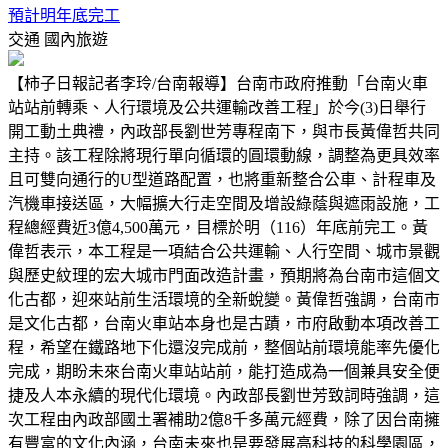
預計明年底完工
交通
國內旅遊
【柿子日報記者李玲/台南報導】台南市政府推動「台南火車
站站前轉乘、人行環境及公共運輸改善工程」於今(3)日舉行
開工動土典禮，內政部長劉世芳專程南下，與市長黃偉哲共同
主持。該工程除將現行單向循環的圓環動線，調整為更具效率
且可雙向通行的U型道路配置，也將重新整合公車、計程車及
汽機車接送區，大幅擴大行走空間及增設綠蔭與遮雨設施，工
程總經費近3億4,500萬元，目標於明（116）年底前完工。黃
偉哲表示，本工程是一項結合公共運輸、人行空間、城市景觀
與歷史紋理的宏大城市門面改造計畫，預期將為台南市這個文
化古都，迎來站前生活環境的全新蛻變。黃偉哲強調，台南市
是文化古都，台南火車站本身也是古蹟，市府啟動本項改善工
程，希望在鐵路地下化還沒完成前，整個站前環境能率先優化
完成，期盼未來台南火車站站前，能打造成為一個兼具安全便
捷及人本永續的現代化環境。內政部長劉世芳致詞時強調，這
次工程由內政部國土署補助2億8千多萬元經費，除了因台南擁
有豐富的文化內涵，台南未來也是要發展高科技的科學園區，