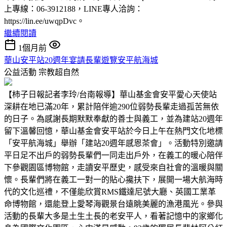
上專線：06-3912188，LINE專人洽詢：
https://lin.ee/uwqpDvc。
繼續閱讀
1個月前
華山安平站20週年宴請長輩遊覽安平航海城
公益活動
宗教超自然
【柿子日報記者李玲/台南報導】華山基金會安平愛心天使站
深耕在地已滿20年，累計陪伴逾290位弱勢長輩走過孤苦無依
的日子。為感謝長期默默奉獻的善士與義工，並為建站20週年
留下溫馨回憶，華山基金會安平站於今日上午在熱門文化地標
「安平航海城」舉辦「建站20週年感恩茶會」。活動特別邀請
平日足不出戶的弱勢長輩們一同走出戶外，在義工的暖心陪伴
下參觀園區博物館，走讀安平歷史，感受來自社會的溫暖與關
懷。長輩們將在義工一對一的貼心攙扶下，展開一場大航海時
代的文化巡禮，不僅能欣賞RMS鐵達尼號大廳、英國工業革
命博物館，還能登上愛琴海觀景台遠眺美麗的漁港風光。參與
活動的長輩大多是土生土長的老安平人，看著記憶中的家鄉化