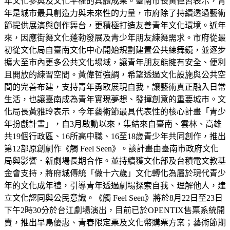
年文化參與及文化平權的具體成果。臺南市長黃偉哲表示，青
年是城市最具創造力與未來性的力量，市府除了持續透過藝術
節提供展演與創作舞台，更積極打造友善青年文化環境。近年
來，因應街舞文化蓬勃發展及青少年朋友練舞需求。市府從最
初從文化局自臺南文化中心開始規劃建置公共練舞鏡，並逐步
擴大至市內更多公共文化場域，讓青年朋友能擁有安全、便利
且開放的練習空間。黃偉哲強調，希望透過文化設施與公共空
間的完善布建，支持青年勇敢展現自我，讓藝術真正融入日常
生活，也讓臺南成為青年實現夢想、發揮創意的重要城市。文
化局長黃雅玲表示，今年藝術節最具代表性的核心計畫「青少
年扮戲計畫」，自3月啟動以來，集結來自臺南、雲林、高雄
共19個行政區、16所高中職、16至18歲青少年共同創作，推出
第12部原創劇作《觸 Feel Seen》。該計畫由臺南市政府文化
局與影響．新劇場長期合作。並持續獲文化部及台積電文教基
金會支持，將府城傳統「做十六歲」文化轉化為屬於現代青少
年的文化成年禮，引導青年透過劇場探索自我、理解他人，建
立文化認同與公民意識。《觸 Feel Seen》將於8月22日至23日
下午2時30分於台江劇場演出，目前已於OPENTIX售票系統開
賣，推出早鳥優惠、青春限定票及文化幣購票方案；藝術節期