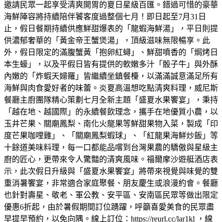
邀請民眾一起享受清爽開胃的夏日星級百匯。錯過可惜的豪華
海鮮陣容將持續陪伴饕客度過整個七月！即日起至7月31日
止，假日餐期持續供應鮮甜爆表的「龍蝦海鮮湯」，平日則提
供濃郁奢華的「黃金帝王蟹煲湯」，頂級滋味無限暢享。此
外，假日限定的滿腹蟹黃「抱卵紅蟳」、鮮甜噴香的「焗烤日
本生蠔」，以及平假日皆有提供的軟嫩多汁「骰子牛」與外酥
內嫩的「炸蝦天婦羅」皆繼續坐鎮餐檯，以滿滿誠意滿足所有
海鮮與肉食愛好者的味蕾。炎夏高溫想吃點清爽料理，威尼斯
餐廳主廚團隊精心策劃七月全新主題「盛夏水果饗宴」，秉持
「越在地、越國際」的永續餐飲理念，攜手在地優質小農，以
玉井芒果、關廟鳳梨、南化火龍果等鮮甜果物入菜，製成「印
度芒果咖哩雞」、「關廟鳳梨蝦球」、「紅龍果海鮮炒飯」等
十餘道美味料理，每一口都能品嚐到台灣果農的驕傲與星級主
廚的匠心，更帶來令人驚豔的清爽風味。福爾摩沙遊艇酒店表
示，此次假日升級與「盛夏水果饗宴」將帶來視覺與味覺的雙
重消暑饗宴，非常適合家庭聚餐、朋友慶生或浪漫約會。餐廳
也針對壽星、敬老、軍公教、安平區、安南區民眾等做出限定
優惠6折起，由於暑假期間訂位踴躍，呼籲喜愛美食的民眾盡
早提早預約，以免向隅。線上訂位：https://reurl.cc/lar1kl ，線