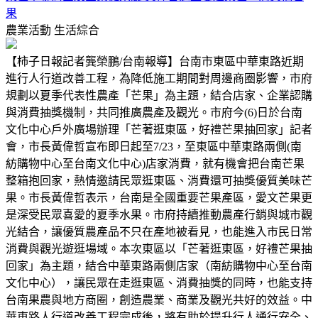
果
農業活動
生活綜合
【柿子日報記者龔榮鵬/台南報導】台南市東區中華東路近期
進行人行道改善工程，為降低施工期間對周邊商圈影響，市府
規劃以夏季代表性農產「芒果」為主題，結合店家、企業認購
與消費抽獎機制，共同推廣農產及觀光。市府今(6)日於台南
文化中心戶外廣場辦理「芒著逛東區，好禮芒果抽回家」記者
會，市長黃偉哲宣布即日起至7/23，至東區中華東路兩側(南
紡購物中心至台南文化中心)店家消費，就有機會把台南芒果
整箱抱回家，熱情邀請民眾逛東區、消費還可抽獎優質美味芒
果。市長黃偉哲表示，台南是全國重要芒果產區，愛文芒果更
是深受民眾喜愛的夏季水果。市府持續推動農產行銷與城市觀
光結合，讓優質農產品不只在產地被看見，也能進入市民日常
消費與觀光遊逛場域。本次東區以「芒著逛東區，好禮芒果抽
回家」為主題，結合中華東路兩側店家（南紡購物中心至台南
文化中心），讓民眾在走逛東區、消費抽獎的同時，也能支持
台南果農與地方商圈，創造農業、商業及觀光共好的效益。中
華東路人行道改善工程完成後，將有助於提升行人通行安全、