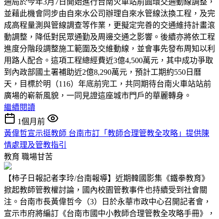
通局於今年3月7日開始進行台南火車站前圓環交通動線調整，
並藉此機會同步由自來水公司辦理自來水管線汰換工程，及完
成高程量測與管線調查等作業，更擬定完善的交通維持計畫滾
動調整，降低對民眾通勤及周邊交通之影響。後續亦將依工程
進度分階段調整施工範圍及交維動線，並會事先發布周知以利
用路人配合。這項工程總經費近3億4,500萬元，其中成功爭取
到內政部國土署補助近2億8,290萬元，預計工期約550日曆
天，目標於明（116）年底前完工，共同期待台南火車站站前
廣場的嶄新風貌，一同見證這座城市門戶的華麗轉身。
繼續閱讀
1個月前
黃偉哲宣示挺教師 台南市訂「教師合理管教全攻略」提供陳
情處理及管教指引
教育
職場甘苦
【柿子日報記者李玲/台南報導】近期韓國影集《鐵拳教育》
掀起教師管教權討論，國內校園管教事件也持續受到社會關
注。台南市長黃偉哲今（3）日於永華市政中心召開記者會，
宣示市府將編訂《台南市國中小教師合理管教全攻略手冊》，