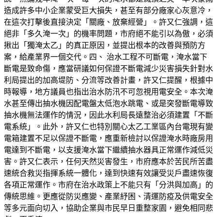
造成許多中小企業蒙受巨大損失，甚至有部分廠家心灰意冷，
在這次打擊後直接決定「關廠、放棄經營」。許又仁強調，這
絕非「多久淹一次」的機率問題，市府絕不能引以為傲，必須
揪出「獨淹太乙」的真正原因，並提出根本的改善與預防方
案，給產業界一個交代。四、 治水工程不可斷電，淹水當下
斷電是致命傷，應當研議如何保證不斷電減少災害損失針對水
利局提出的加高堤防、分流等改善計畫，許又仁提醒，根據中
時報導，地方議員也指出治水防汛不可忽視用電安全。本次淹
水甚至傳出抽水機因配電盤太低泡水跳電、或是突發斷電導致
抽水機無法運作的情況，因此水利局長遠整治必須建置「不斷
電系統」。此外，許又仁也特別關心太乙工業區內台電現有變
電箱建置不足以保證不斷電，應重新檢討以保證淹水時廠房用
電達到不斷電，以支援淹水當下繼續抽水器具正常運作減低災
害。許又仁表示，任何天然災害發生，市府應本於苦民所苦盡
速統合救災指揮系統一體化，達到快速有效讓受災戶盡速恢復
各項正常運作。市府在治水政策上不能只有「分洪與加高」的
傳統思維。更應從防災應變、產業紓困、清運防疫及供電安全
等多元面向切入，協助企業與市民早日重整家園，避免相同悲