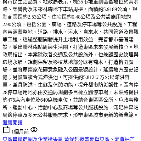
與市民生活品質。地政局表示，機35市地重劃區基地位於崇明
路、榮譽街及未來林森地下車站周邊，面積約5.9189公頃，規
劃商業區約2.53公頃、住宅區約0.48公頃及公共設施用地約
2.90公頃，包括公園、廣場、道路及停車場等公共設施。工程
內容涵蓋整地、道路、排水、污水、自來水、共同管道及景觀
等工程，透過整體開發提升土地利用效益，完善都市基礎建
設，並串聯林森站周邊生活圈，打造東區未來發展新核心。地
政局指出，本案除改善交通及公共設施外，也兼顧歷史紋理與
環境永續，規劃保留及移植基地部分既有喬木，打造榕園廣
場，並將原榮家花磚意象融入公園景觀設計，延續地方歷史記
憶；另設置複合式滯洪池，可提供約5,812立方公尺滯洪容
量，兼具防洪、生態及休憩功能，提升都市防災韌性。區內停
28停車場用地亦由交通局規劃多目標立體停車場，未來將提供
約475席汽車位及640席機車位，並結合東區區公所、戶政事務
所、運動中心、活動中心及商場等公共服務設施，滿足林森站
周邊停車及多元公共服務需求，形塑東區城市更新的新典範。
繼續閱讀
1個月前
東區串聯商圈及企業挺果農 黃偉哲邀盛夏逛東區、消費抽芒