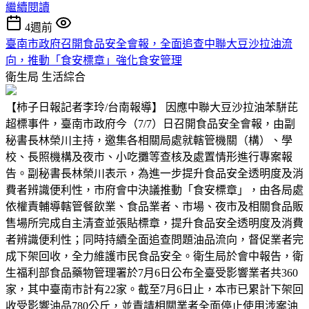
繼續閱讀
4週前
臺南市政府召開食品安全會報，全面追查中聯大豆沙拉油流
向，推動「食安標章」強化食安管理
衛生局
生活綜合
【柿子日報記者李玲/台南報導】 因應中聯大豆沙拉油苯駢芘
超標事件，臺南市政府今（7/7）日召開食品安全會報，由副
秘書長林榮川主持，邀集各相關局處就轄管機關（構）、學
校、長照機構及夜市、小吃攤等查核及處置情形進行專案報
告。副秘書長林榮川表示，為進一步提升食品安全透明度及消
費者辨識便利性，市府會中決議推動「食安標章」，由各局處
依權責輔導轄管餐飲業、食品業者、市場、夜市及相關食品販
售場所完成自主清查並張貼標章，提升食品安全透明度及消費
者辨識便利性；同時持續全面追查問題油品流向，督促業者完
成下架回收，全力維護市民食品安全。衛生局於會中報告，衛
生福利部食品藥物管理署於7月6日公布全臺受影響業者共360
家，其中臺南市計有22家。截至7月6日止，本市已累計下架回
收受影響油品780公斤，並責請相關業者全面停止使用涉案油