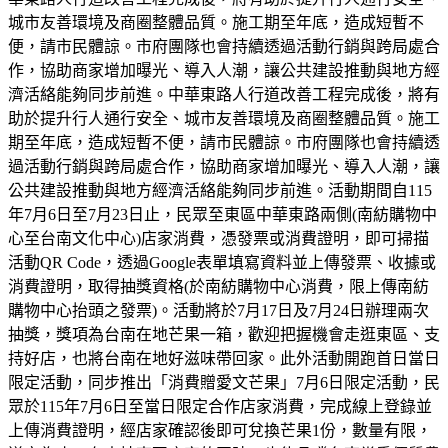
城市友善環境及商圈整體品質。施工期至年底，造成短暫不
便，請市民體諒。市府團隊也會持續透過活動行銷與跨局處合
作，協助商家增加曝光、導入人潮，讓公共建設推動與地方經
濟活絡能夠同步前進。中華東路人行道改善工程完成後，將有
助於提升行人通行安全、城市友善環境及商圈整體品質。施工
期至年底，造成短暫不便，請市民體諒。市府團隊也會持續透
過活動行銷與跨局處合作，協助商家增加曝光、導入人潮，讓
公共建設推動與地方經濟活絡能夠同步前進。活動期間自115
年7月6日至7月23日止，民眾至東區中華東路兩側(南紡購物中
心至台南文化中心)店家消費，憑發票或消費證明，即可掃描
活動QR Code，透過Google表單填寫資料並上傳發票、收據或
消費證明，取得抽獎資格(於南紡購物中心消費，限上傳南紡
購物中心抬頭之發票)。活動將於7月17日及7月24日辦理兩次
抽獎，獎項為台南在地芒果一箱，歡迎把握機會走逛東區、支
持好店，也將台南在地好滋味帶回家。此外活動開跑首日當日
限定活動，同步推出「消費贈愛文芒果」7月6日限定活動，民
眾於115年7月6日至當日限定合作店家消費，完成線上登錄並
上傳消費證明，經店家確認後即可兌換芒果1份，數量有限，