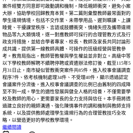
案件經雙方同意即可啟動調和機制，降低親師衝突，避免小案
大辦，協助學校回歸教育本質。第二篇則彙整教師最常面對的
學生違規情境，包括不交作業、未帶學用品、遲到曠課、上課
睡覺、干擾課堂秩序、言語或肢體衝突、情緒失控及攜帶違規
物品等九大類情境，逐一對應教師可採行的合理管教方式及行
政支持措施，並結合學者專家、校長、教師及家長共同討論形
成共識，提供第一線教師具體、可操作的班級經營與管教參
考。教育局指出，教師管教權與學生權益並非對立。高級中等
以下學校教師解聘不續聘停聘或資遣辦法修訂後，截至115年5
月31日止，南市疑似管教衝突案件共85件，進入校事會議調查
程序7件、依考核機制處理34件、不受理40件，顯示透過認定
會議案件分流後，進入校事會議調查的比例已由舊制的四成降
至不到一成。學生的適性發展與健全人格的培養，不僅需要學
校及教師的用心，更需要家長的全力支持與信任。本手冊將透
過建立良好的親師溝通、強化陳情事件的調和機制與教師支持
系統，以及提供教師處理學生違規行為的合理管教技巧全攻
略，以營造更好的學校教學環境。
繼續閱讀