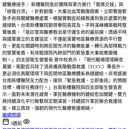
鍵醫療接手： 新樓醫院急診團隊與軍方進行「傷情交接」與
「檢傷分流」，針對創傷、大量出血等戰傷個案，立即實施緊
急手術與關鍵醫療處置，模擬實戰從前線救護到急診處置的無
縫接軌。台南新樓醫院劉啓擧院長提及，平時演練構築戰時堅
實後盾，「急診室與醫療救治是守護生命的最前線。透過平時
與國軍建立的支援協定，不僅能落實地區醫療資源的平行整
合，更能在關鍵時刻將民間充沛的醫療能量，轉化為部隊戰力
的堅實後盾，有效驗證院內跨部門的緊急重大事故應變機
制。」四支部衛生營營長 曾中校表示，「現代戰場環境瞬息
萬變，衛勤官兵除了須具備高階戰傷救護（TCCC）專長外，
更必須在高壓環境下與民間地區醫療體系無縫鏈結。非常感謝
台南新樓醫院全力配合，達到『緊急救護、立即後送』的預期
目標，確保任務遂行。」台南新樓醫院與四支部衛生營皆表
示，面對未來潛在威脅，軍民醫療機制的鏈結愈加關鍵。雙方
將持續深化平行聯繫與定期演習，持續提升軍民聯合救護效
能，建立高效、強韌的現代化醫療救援網絡。
繼續閱讀
3週前