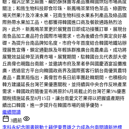
驗；福汎企業芝麻醬、鹹奶酥抹醬等產品獲韓國烘焙市場高度
關注；和旌生物科技即食珍珠、新鳳鳴茶業特色茶品、綠園牧
場天然果汁及冷凍水果、冠南生物科技水果系列產品及綠品國
際熱帶水果加工品，也都獲得韓國進口商及餐飲通路熱烈洽
詢，此外，新鳳鳴茶業更於展覽首日即成功接獲訂單，展現台
南食品加工產品符合國際市場需求，也為後續合作奠定良好基
礎。為提升台南品牌知名度，市府今年首度結合韓國地鐵站辦
理展售宣傳，鎖定通勤族及年輕族群推廣台南農產品，成功將
展覽效益延伸至消費市場。展覽期間，駐韓國台北代表部大使
丘高偉也親臨台南館，並邀請市府及業者參與國慶酒宴設攤推
廣，透過官方平台向韓國政商界及國際賓客行銷台南優質農特
產品。農業局指出，黃偉哲市長日前率團赴韓期間，也積極向
韓方建議延長台灣芒果優惠關稅，並持續與中央合作反映產業
需求。韓國政府隨後宣布將原於6月底截止的台灣芒果5%優惠
關稅措施延長至8月15日，讓台南愛文芒果得以把握盛產期持
續出口韓國，進一步提升在韓國市場的競爭優勢。
繼續閱讀
3週前
李科永紀念圖書館動土藉伊東豊雄之力成為台南閱讀新地標