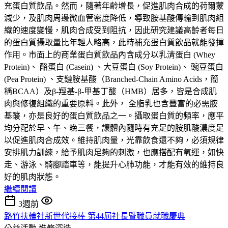
充蛋白質飲品。然而，隨著年齡增長，促進肌肉合成的荷爾蒙
減少，及肌肉周邊微血管密度降低，導致胺基酸傳輸到肌肉組
織的速度變慢，肌肉合成受到阻抗，因此研究建議高齡者每日
的蛋白質攝取量比年輕人略高，此時補充蛋白質飲品就能發揮
作用。市面上的商業蛋白質飲品內含成分以乳清蛋白 (Whey
Protein)、 酪蛋白 (Casein) 、大豆蛋白 (Soy Protein)、 豌豆蛋白
(Pea Protein) 、支鏈胺基酸（Branched-Chain Amino Acids，簡
稱BCAA）及β-羥基-β-甲基丁酸（HMB）居多，皆是合成肌
肉與修復組織的重要原料。此外， 全脂乳也含豐富的必需胺
基酸，亦是良好的蛋白質飲品之一。攝取蛋白質的頻率，應平
均分配於早、午、晚三餐，讓體內隨時有充足的胺肌酸濃度足
以促進肌肉合成效。維持肌肉量，光靠飲食還不夠，必須規律
安排肌力訓練，給予肌肉足夠的刺激，也應搭配有氧運，如快
走、游泳、騎腳踏車等，能提升心肺功能，才能有效的維持良
好的肌肉狀態。
繼續閱讀
3週前
路竹扶輪社新世代接棒 第44屆社長暨職員就職慶典