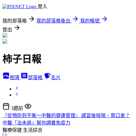
登入
我的部落格
我的部落格後台
我的帳號
登出
柿子日報
相簿
部落格
名片
3週前
『從預防到平衡～中醫的健康管理』 感冒後咳喘、胃口差？
中醫「治未病」幫你調養免疫力
醫療保健
生活綜合