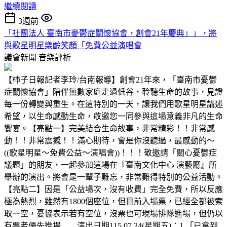
繼續閱讀
3週前
「社團法人 臺南市憂鬱症關懷協會，創會21年慶典」」，將
與歌星明星樂齡笑顏「免費公益演唱會
議會新聞
音樂評析
【柿子日報記者李玲/台南報導】創會21年來，「臺南市憂鬱
症關懷協會」陪伴無數家庭走過低谷，聆聽生命的故事，見證
每一份轉變與重生。在這特別的一天，讓我們用歌星明星講述
希望，以生命感動生命，敬邀您一同參與這場意義非凡的生命
饗宴。【亮點一】完美結合生命故事，非常精彩！！非常感
動！！非常震撼！！滿心期待，會是你沒聽過，最感動的～
((歌星明星～免費公益～演唱會))！！！敬邀請「關心憂鬱症
議題」的朋友，一起參加這場在『臺南文化中心 演藝廳』所
舉辦的演出。將會是一輩子難忘，非常難得特別的公益活動。
【亮點二】因是「公益場次，沒有收費」完全免費，所以反應
極為熱烈，雖然有1800個座位，但目前入場票，已經全都被索
取一空，憂協表示若有空位，沒票也可現場排隊進場，但仍以
有票者優先進場……演出日期115.07.24(星期五)：1.「已拿到