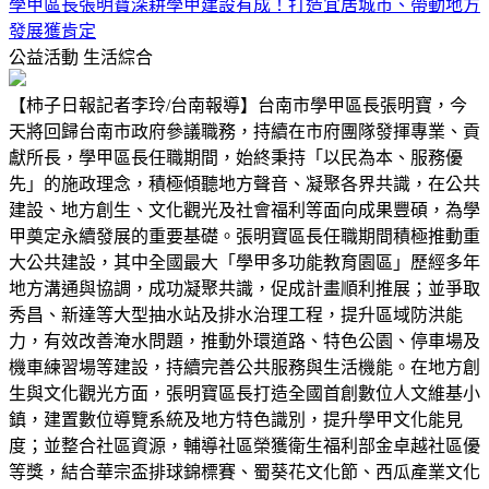
學甲區長張明寶深耕學甲建設有成！打造宜居城市、帶動地方
發展獲肯定
公益活動
生活綜合
【柿子日報記者李玲/台南報導】台南市學甲區長張明寶，今
天將回歸台南市政府參議職務，持續在市府團隊發揮專業、貢
獻所長，學甲區長任職期間，始終秉持「以民為本、服務優
先」的施政理念，積極傾聽地方聲音、凝聚各界共識，在公共
建設、地方創生、文化觀光及社會福利等面向成果豐碩，為學
甲奠定永續發展的重要基礎。張明寶區長任職期間積極推動重
大公共建設，其中全國最大「學甲多功能教育園區」歷經多年
地方溝通與協調，成功凝聚共識，促成計畫順利推展；並爭取
秀昌、新達等大型抽水站及排水治理工程，提升區域防洪能
力，有效改善淹水問題，推動外環道路、特色公園、停車場及
機車練習場等建設，持續完善公共服務與生活機能。在地方創
生與文化觀光方面，張明寶區長打造全國首創數位人文維基小
鎮，建置數位導覽系統及地方特色識別，提升學甲文化能見
度；並整合社區資源，輔導社區榮獲衛生福利部金卓越社區優
等獎，結合華宗盃排球錦標賽、蜀葵花文化節、西瓜產業文化