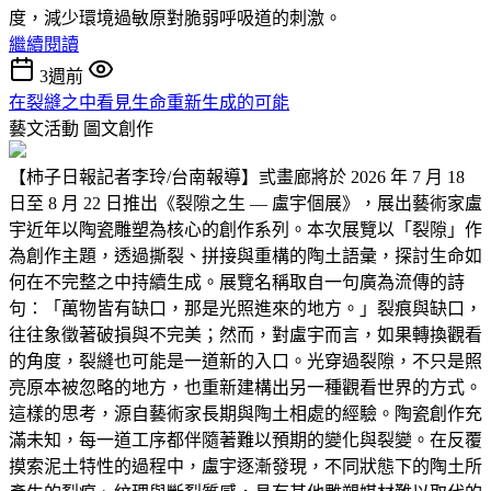
度，減少環境過敏原對脆弱呼吸道的刺激。
繼續閱讀
3週前
在裂縫之中看見生命重新生成的可能
藝文活動
圖文創作
【柿子日報記者李玲/台南報導】弎畫廊將於 2026 年 7 月 18
日至 8 月 22 日推出《裂隙之生 — 盧宇個展》，展出藝術家盧
宇近年以陶瓷雕塑為核心的創作系列。本次展覽以「裂隙」作
為創作主題，透過撕裂、拼接與重構的陶土語彙，探討生命如
何在不完整之中持續生成。展覽名稱取自一句廣為流傳的詩
句：「萬物皆有缺口，那是光照進來的地方。」裂痕與缺口，
往往象徵著破損與不完美；然而，對盧宇而言，如果轉換觀看
的角度，裂縫也可能是一道新的入口。光穿過裂隙，不只是照
亮原本被忽略的地方，也重新建構出另一種觀看世界的方式。
這樣的思考，源自藝術家長期與陶土相處的經驗。陶瓷創作充
滿未知，每一道工序都伴隨著難以預期的變化與裂變。在反覆
摸索泥土特性的過程中，盧宇逐漸發現，不同狀態下的陶土所