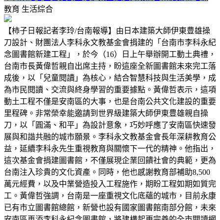
教育
生活綜合
【柿子日報記者李玲/台南報導】由日本建築大師伊東豊雄操
刀設計、財團法人李科永文教基金會捐建的「台南市李科永紀
念圖書館新建工程」，於今（16）日上午舉辦開工動土典禮，
台南市長黃偉哲親自出席主持，盼這座全新圖書館未來完工落
成後，以「兒童閱讀」為核心，結合智慧科技與生活美學，成
為市民閱讀、交流與終身學習的重要據點。黃偉哲表示，這項
動土工程不僅是安南區的大事，也是台南公共文化建設的重要
里程碑。非常榮幸能邀請到世界級建築大師伊東豊雄親自操
刀，以「圓滿、和平」為設計意象，巧妙呼應了安南區快速發
展與和諧共融的城市願景。李科永文教基金會長年深耕教育公
益，延續李科永先生重視教育與關懷下一代的精神。他指出，
這次基金會捐建圖書館，不僅展現企業回饋社會的典範，更為
台南注入珍貴的文化資產。同時，他也感謝教育部補助8,500
萬元經費，以及中業營造投入工程施作，期盼工程如期如質完
工。黃偉哲強調，台南是一座重視文化底蘊的城市，目前永康
已有市立圖書館總館，新營也設有國家圖書館南部分館，未來
安南區再添李科永紀念圖書館，將建構起更完善的全市閱讀網