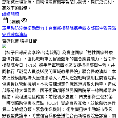
慧館藏管理系統、自助借還書機等智慧化設備，提供更便利、
高效率的服務。
繼續閱讀
3週前
軍民聯防淬鍊衛勤戰力！台南新樓醫院攜手四支部衛生營圓滿
完成戰傷演練
醫療保健
職場甘苦
【柿子日報記者李玲/台南報導】為響應國家「韌性國家醫療
整備計畫」，強化戰時軍民醫療體系的整合應變能力，台南新
樓醫院今日（7/16）攜手陸軍第四地區支援指揮部衛生營，共
同執行「戰傷人員後送民間區域教學醫院」聯合醫療演練。本
次演練模擬戰場大量傷患湧入，成功驗證戰時徵用民間醫院與
傷患後送管制機制。本次演練想定作戰區遭遇敵火砲擊，造成
部隊前線大量傷患，國軍衛勤部隊與民間醫院第一線醫護緊密
鏈結，流程迅速且確實：前線初步處置： 四支部衛生營於第
一時間協助傷患收集點（CCP）實施自救互救，並依傷勢進行
第二次檢傷分類。緊急後送機制： 衛生營迅速出動城市型及
野戰型救護車，將重傷官兵緊急送往台南新樓醫院急診室。關