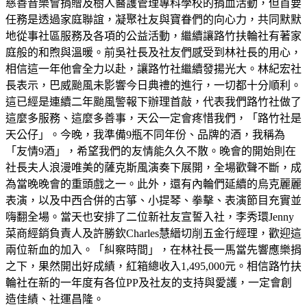
慈善音樂會捐贈及樹人醫護管理專科學校的捐血活動，但首要
任務是透過家庭聯誼，凝聚社友與寶眷們的向心力，共同默默
地從事社區服務及各項的公益活動，繼續讓路竹扶輪社有著家
庭般的和煦與溫暖。前吳社長及社友們感受到林社長的用心，
相信這一年他會全力以赴，讓路竹社繼續發揚光大。林紀宏社
長表示，巴威颱風未影響今日典禮的進行，一切都十分順利。
這已經是連續二年颱風警報下辦理首敲，代表我們路竹社做了
這麼多服務、這麼多善事，天公一定會疼惜我們，「路竹社是
天公仔」。今晚，我準備9瓶不同年份、品牌的酒，我稱為
「友情9酒」，希望我們的友情能久久不散。晚會的開始則在
社長夫人浪漫唯美的薩克斯風演奏下展開，全場歡聲不斷，成
為當晚晚會的重頭戲之一。此外，還有內輪們延續的烏克麗麗
表演，以及中西合併的古箏、小提琴、拳擊、表演節目充實並
嗨翻全場。當天也安排了二位新社友宣誓入社，李秀環Jenny
菜商經銷負責人及許勝欽Charles慧縉切削五金行經理，歡迎這
兩位新血的加入。「糾察時間」，在林社長一馬當先響應樂捐
之下，果然開出好成績，紅箱總收入1,495,000元。相信路竹扶
輪社在新的一年度有各位PP及社友的支持與愛護，一定會創
造佳績、社運昌隆。