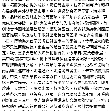
場、拓展海外商機的成效。黃偉哲表示，韓國是台南近年積極
布局的農產外銷重點市場。今年透過整合國際展覽、海外通
路、品牌推廣及城市外交等策略，不僅創造逾2億元商機，更
完成五大突破，包括4家業者首度加入市府海外拓銷團隊、首
創結合韓國地鐵展售活動、獲駐韓國台北代表部邀請參與國慶
酒宴推廣，以及成功爭取韓國延長台灣芒果5%優惠關稅至8月
15日，持續擴大台南品牌在韓國市場的影響力。今年最大的收
穫不只是商機成長，更重要的是台南品牌逐漸獲得韓國市場肯
定，吸引更多業者加入海外拓銷行列。今年有8家業者參展，
其中4家為首次參與，創下歷年最多新進業者紀錄。他強調，
市府推動海外拓銷，不只是帶領業者出國參展，更希望協助台
南品牌走進市場、走進通路、走進消費者生活，未來也將持續
攜手中央、駐外單位及產業夥伴，打造更完善的國際行銷網
絡。農業局表示，此次台南館展出產品涵蓋包括爆爆珠、即食
珍珠、天然果汁、冷凍水果、特色茶飲、各式抹醬、保健食品
及熱帶水果加工品等多元品項，充分展現台南農產加工產業的
創新能量。其中，泰吉軒實業爆爆珠結合韓國飲食文化，推出
搭配蘇打餅乾及鮪魚罐頭的創新試吃方式，吸引眾多買主體