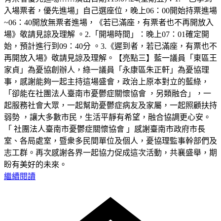
入場票者，優先進場」自己選座位，晚上06：00開始持票進場
~06：40開放無票者進場，《若已滿座，有票者也不再開放入
場》敬請見諒及理解 。2.「開場時間」：晚上07：01確定開
始，預計進行到09：40分 。3.《遲到者，若已滿座，有票也不
再開放入場》敬請見諒及理解。【亮點三】藍一議員「東區王
家貞」為憂協創辦人，綠一議員「永康區朱正軒」為憂協理
事，感謝能夠一起主持這場盛會，政治上原本對立的藍綠，
「卻能在社團法人臺南市憂鬱症關懷協會 ，另類融合」，一
起服務社會大眾，一起幫助憂鬱症病友及家屬，一起照顧扶持
弱勢 ，讓大多數市民，生活平靜有希望，融合協調更心安。
「 社團法人臺南市憂鬱症關懷協會 」感謝臺南市政府市長
室、各局處室，暨衆多民間單位及個人，憂協理監事幹部們及
志工群。再次感謝各界一起協力促成這次活動，共襄盛舉，期
盼有美好的未來。
繼續閱讀