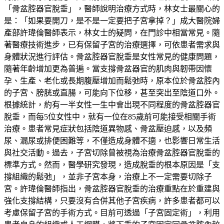
「骨盆腔器官脫垂」，醫師說明治療方式時，林女士最關心的
是：「如果要開刀，是不是一定要把子宮拿掉？」成大醫院婦
產部許瑋倫醫師表示，林女士的疑問，在門診中相當常見。隨
著醫療技術進步，已有保留子宮的治療選擇，可依患者需求與
身體狀況進行評估。骨盆腔器官脫垂是女性常見的健康問題，
隨著年齡增加更為普遍。當支撐骨盆器官的肌肉與韌帶因懷
孕、生產、老化或長期腹壓增加而鬆弛時，原本位於骨盆腔內
的子宮、膀胱或直腸，可能向下位移，甚至突出至陰道口外。
根據統計，約有一半女性一生中會出現不同程度的骨盆腔器官
脫垂，而每5位女性中，就有一位在85歲前可能接受相關手術
治療。患者常見症狀包括陰道異物感、骨盆壓迫感，以及頻
尿、漏尿或排便困難等，不僅造成身體不適，也影響日常生活
與社交活動。過去，子宮切除曾被視為治療骨盆腔器官脫垂的
標準方式。然而，醫學研究發現，造成脫垂的根本原因是「支
撐組織的鬆弛」，並非子宮本身，治療上不一定需要切除子
宮。許瑋倫醫師指出，骨盆腔器官脫垂的治療重點在於重建與
強化支撐結構，只要沒有合併其他子宮疾病，許多患者都可以
考慮保留子宮的手術方式。目前可透過「子宮固定術」，利用