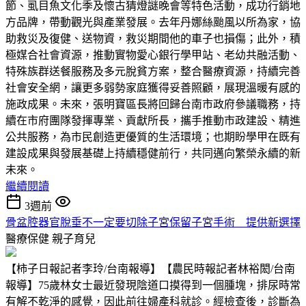
節、虱目魚文化季及懷古猜燈謎晚會等特色活動，成功行銷地
方品牌，帶動觀光與產業發展。去年丹娜絲颱風以所為家，協
助救災及復健、送物資，救災期間他的車子也損傷；此外，積
極媒合社會資源，推動實物愛心銀行學甲站、老幼共融活動、
特殊族群送餐服務及多元脫貧方案，整合醫療資源，持續完善
社會安全網，讓更多弱勢家庭獲得妥善照顧，展現溫暖有感的
施政成果。未來，張明寶區長將回歸台南市政府參議職務，持
續在市府團隊發揮專業、貢獻所長，攜手推動市政建設、精進
公共服務，為市民創造更優質的生活環境；也期盼學甲在既有
建設成果與發展基礎上持續穩健前行，共同邁向繁榮永續的新
未來。
繼續閱讀
3週前
骨盆腔器官脫垂不一定要切除子宮保留子宮手術 提供新選擇
醫療保健
親子育兒
【柿子日報記者李玲/台南報導】【農民時報記者林裕閎/台南
報導】75歲林女士最近發現陰道口摸得到一個腫塊，排尿時常
有解不乾淨的感覺，因此前往婦產科就診。經檢查後，診斷為