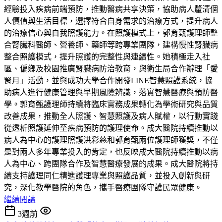
經驗投入疾病前端預防，推動醫病共享決策，協助病人釐清個
人價值與生活目標，選擇符合自身需求的治療方式，提升病人
的治療信心與自我照護能力。在照護模式上，郭育甄護理師整
合腎臟科醫師、營養師、藥師等跨專業團隊，建構慢性腎臟病
整合照護模式，提升照護的完整性與連續性。她積極走入社
區、偏鄉及校園推廣腎臟病防治教育，與衛生局合作辦理「愛
腎月」活動，並與成功大學合作開發LINE智慧照護系統，協
助病人進行健康管理與早期風險辨識，落實智慧醫療與預防醫
學。郭育甄護理師持續將臨床實務成果轉化為學術研究與品質
改善成果，推動全人照護、智慧照護及病人賦權，以行動實踐
從透析照護延伸至疾病預防的護理使命。成大醫院持續推動以
病人為中心的護理照護洪彩慈和郭育甄兩位護理師獲獎，不僅
是對兩人多年專業投入的肯定，也反映成大醫院持續推動以病
人為中心、跨團隊合作及智慧醫療發展的成果。成大醫院將持
續支持護理同仁精進護理專業與照護品質，並投入創新與研
究，深化教學醫院的角色，攜手醫療團隊守護民眾健康。
繼續閱讀
3週前