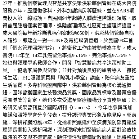
27年，推動個案管理與智慧共享決策洪彩慈個管師在成大醫院
服務27年，歷經復健科、外科加護病房等歷練，並在SARS期
間投入第一線照護。自民國94年起轉入腫瘤進階護理領域，取
得首屆腫瘤個案管理師、進階護理師及社區衛生護理師證書。
成大醫院每年新診斷乳癌個案超過650例，洪彩慈個管師自病
人確診，即建立一對一LINE及電話聯繫管道，於民國99年首
創「個案管理照護門診」，將衛教工作由被動轉為主動，成大
醫院112年至114年乳癌留治率達95.16%、完治率達97.26%。
她也與護理學系教師合作，開發「智慧醫病共享決策輔助工
具」，協助家屬參與決策；並針對預後良好的患者導入「擁抱
新生活」E化照護網頁與「瞭乳小學堂」講座，陪伴病友重拾
生活品質。多專科醫療團隊中，洪彩慈個管師為核心溝通樞
紐，團隊曾獲國家生技醫療品質獎、國家品質標章及醫策會優
秀團隊獎等肯定，她也多次受邀至醫療機構分享實務經驗；她
的研究成果曾刊登於國際期刊《Cancers》，今年也參與新加
坡緩和照護學會分享發表，提升護理專業形象及能見度。郭育
甄：深耕腎臟照護28年，從透析照護延伸至疾病預防郭育甄護
理師長期投入透析照護，深刻理解末期腎臟病病人面對治療抉
擇時的不安與不確定感。轉任慢性腎臟病衛教師後，她將臨床