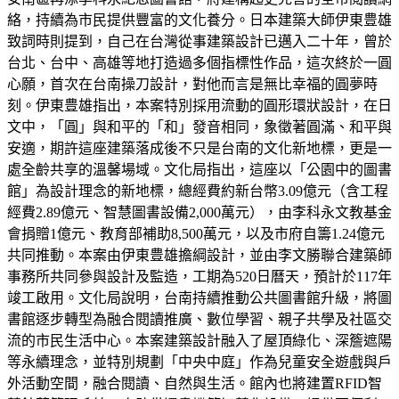
絡，持續為市民提供豐富的文化養分。日本建築大師伊東豊雄
致詞時則提到，自己在台灣從事建築設計已邁入二十年，曾於
台北、台中、高雄等地打造過多個指標性作品，這次終於一圓
心願，首次在台南操刀設計，對他而言是無比幸福的圓夢時
刻。伊東豊雄指出，本案特別採用流動的圓形環狀設計，在日
文中，「圓」與和平的「和」發音相同，象徵著圓滿、和平與
安適，期許這座建築落成後不只是台南的文化新地標，更是一
處全齡共享的溫馨場域。文化局指出，這座以「公園中的圖書
館」為設計理念的新地標，總經費約新台幣3.09億元（含工程
經費2.89億元、智慧圖書設備2,000萬元），由李科永文教基金
會捐贈1億元、教育部補助8,500萬元，以及市府自籌1.24億元
共同推動。本案由伊東豊雄擔綱設計，並由李文勝聯合建築師
事務所共同參與設計及監造，工期為520日曆天，預計於117年
竣工啟用。文化局說明，台南持續推動公共圖書館升級，將圖
書館逐步轉型為融合閱讀推廣、數位學習、親子共學及社區交
流的市民生活中心。本案建築設計融入了屋頂綠化、深簷遮陽
等永續理念，並特別規劃「中央中庭」作為兒童安全遊戲與戶
外活動空間，融合閱讀、自然與生活。館內也將建置RFID智