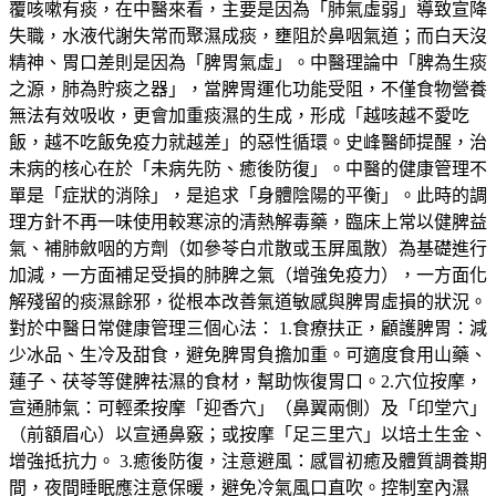
覆咳嗽有痰，在中醫來看，主要是因為「肺氣虛弱」導致宣降
失職，水液代謝失常而聚濕成痰，壅阻於鼻咽氣道；而白天沒
精神、胃口差則是因為「脾胃氣虛」。中醫理論中「脾為生痰
之源，肺為貯痰之器」，當脾胃運化功能受阻，不僅食物營養
無法有效吸收，更會加重痰濕的生成，形成「越咳越不愛吃
飯，越不吃飯免疫力就越差」的惡性循環。史峰醫師提醒，治
未病的核心在於「未病先防、癒後防復」。中醫的健康管理不
單是「症狀的消除」，是追求「身體陰陽的平衡」。此時的調
理方針不再一味使用較寒涼的清熱解毒藥，臨床上常以健脾益
氣、補肺斂咽的方劑（如參苓白朮散或玉屏風散）為基礎進行
加減，一方面補足受損的肺脾之氣（增強免疫力），一方面化
解殘留的痰濕餘邪，從根本改善氣道敏感與脾胃虛損的狀況。
對於中醫日常健康管理三個心法： 1.食療扶正，顧護脾胃：減
少冰品、生冷及甜食，避免脾胃負擔加重。可適度食用山藥、
蓮子、茯苓等健脾祛濕的食材，幫助恢復胃口。2.穴位按摩，
宣通肺氣：可輕柔按摩「迎香穴」（鼻翼兩側）及「印堂穴」
（前額眉心）以宣通鼻竅；或按摩「足三里穴」以培土生金、
增強抵抗力。 3.癒後防復，注意避風：感冒初癒及體質調養期
間，夜間睡眠應注意保暖，避免冷氣風口直吹。控制室內濕