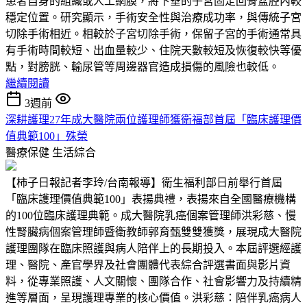
患者自身的組織或人工網膜，將下垂的子宮固定回骨盆腔內較
穩定位置。研究顯示，手術安全性與治療成功率，與傳統子宮
切除手術相近。相較於子宮切除手術，保留子宮的手術通常具
有手術時間較短、出血量較少、住院天數較短及恢復較快等優
點，對膀胱、輸尿管等周邊器官造成損傷的風險也較低。
繼續閱讀
3週前
深耕護理27年成大醫院兩位護理師獲衛福部首屆「臨床護理價
值典範100」殊榮
醫療保健
生活綜合
【柿子日報記者李玲/台南報導】衛生福利部日前舉行首屆
「臨床護理價值典範100」表揚典禮，表揚來自全國醫療機構
的100位臨床護理典範。成大醫院乳癌個案管理師洪彩慈、慢
性腎臟病個案管理師暨衛教師郭育甄雙雙獲獎，展現成大醫院
護理團隊在臨床照護與病人陪伴上的長期投入。本屆評選經護
理、醫院、產官學界及社會團體代表綜合評選書面與影片資
料，從專業照護、人文關懷、團隊合作、社會影響力及持續精
進等層面，呈現護理專業的核心價值。洪彩慈：陪伴乳癌病人