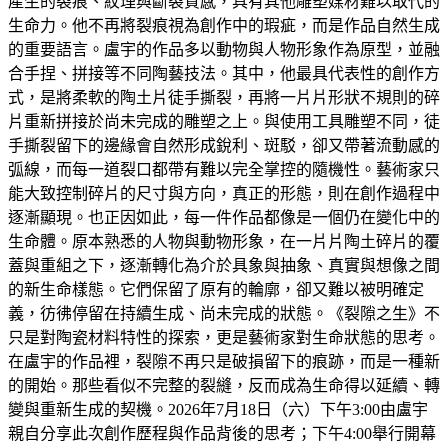
產生的裂痕、紋理與斷裂質感，具有其他雕塑媒材難以取代的
生命力。他不再將裂痕視為創作中的瑕疵，而是作品自然生成
的重要語言。盧宇的作品多以動物與人物形象作為原型，並融
合手捏、拼接等不同陶藝技法。其中，他最具代表性的創作方
式，是將柔軟的陶土片徒手撕裂，再將一片片形狀不規則的碎
片重新拼接於尚未完成的雕塑之上。與使用工具雕塑不同，徒
手撕裂留下的邊緣會自然形成銳利、斑駁，卻又帶著流動感的
弧線，而每一道裂口都帶有難以完全掌控的隨機性。藝術家只
能大致控制碎片的尺寸與方向，真正的形態，則在創作過程中
逐漸顯現。也正因如此，每一件作品都像是一個仍在變化中的
生命體。原本熟悉的人物與動物形象，在一片片陶土碎片的覆
蓋與重組之下，逐漸轉化為介於具象與抽象、真實與想像之間
的新生命樣態。它們保留了原有的輪廓，卻又難以被明確定
義，彷彿停留在持續生成、尚未完成的狀態。《裂隙之生》不
只是對陶瓷材料特性的探索，更是藝術家對生命狀態的思考。
在盧宇的作品裡，裂隙不再只是破損留下的痕跡，而是一種新
的開始。那些看似不完整的裂縫，反而成為生命得以延續、轉
變與重新生成的契機。2026年7月18日（六）下午3:00由盧宇
親自分享此次創作歷程與作品背後的思考；下午4:00舉行開幕