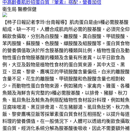
中高齡養肌妙招蛋白質『葷素』搭配，營養加倍
衛生局
醫療保健
【柿子日報記者李玲/台南報導】肌肉蛋白是由9種必需胺基酸
組成，缺一不可，人體合成肌肉所必需的胺基酸，必須完全仰
賴飲食攝取，分別為白胺酸、離胺酸、異白胺酸、甲硫胺酸、
苯丙胺酸、蘇胺酸、色胺酸、纈胺酸及組胺酸等。蛋白質食物
的營養價值取決於所含胺基酸的種類與比例，植物性蛋白及動
物性蛋白食物胺基酸的種類及含量有所差異。以平日飲食為
例，大豆及穀物是植物性食材的蛋白質來源，其中大豆、黑
豆、豆腐、黎麥、鷹嘴豆的甲硫胺酸含量偏低，白米的離胺酸
含量不足，花生的離胺酸、甲硫胺酸和色胺酸含量也相對較
少。而動物性蛋白食物來源，例如豬肉、家禽肉、雞蛋、各種
魚類及海鮮含有完整的9種必需胺基酸，以排骨、豬腳、秋刀
魚、虱目魚肚及鮭魚為例搭配植物性食材設計料理，例如鮭魚
豆腐味噌湯、黑豆排骨湯、花生豬腳湯、虱目魚肚粥、秋刀魚
飯、黎麥鷹嘴豆飯等採葷素蛋白質食材互相搭配，以提升每道
料理的營養價值。在一般情況下，人體可以透過均衡飲食攝取
蛋白質，經消化系統分解為胺基酸後吸收，因此不需要額外補