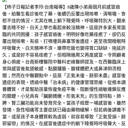
【柿子日報記者李玲/台南報導】8歲陳小弟兩個月前感冒過
後，給醫生看診後吃了藥，後續仍反覆出現咳嗽、清喉嚨、食
慾不佳的情況。尤其在晚上躺下睡覺時，呼吸聲特別大，翻來
覆去睡不好，白天上學也看起來較沒精神。這是許多家長常面
臨的共同困擾：孩子感冒過後，明明好像吃藥痊癒了，卻仍反
覆出現咳嗽、有痰、打噴嚏與鼻塞等後遺症，甚至夜間睡眠時
呼吸聲大、白天精神不濟，連帶吃飯也變得胃口缺缺、拖延許
久；或是好不容易痊癒了，但相隔幾周又再度感冒，令照顧者
身心俱疲。台南新樓醫院中醫科史峰醫師提及，在西醫臨床上
常與感冒後氣道敏感、黏膜腫脹、腺樣體肥大或鼻涕倒流相
關；然而在中醫觀點中，這是「正氣未復、餘邪未盡」感冒後
遺症的表現。透過中醫「治未病」的健康管理思維，從根本調
養體質，才是幫助孩童恢復免疫平衡、阻斷慢性過敏連鎖反應
的關鍵。小兒具有「臟腑嬌嫩，形氣未充」的生理特點，肺、
脾、腎三臟功能尚未發育完全。當孩子經歷一場感冒後，雖然
發燒、急性咽痛等主要症狀已藉由藥物緩解，但若病後調養不
當，或是孩子本身體質較為虛弱，就容易導致「正氣受損，餘
邪留戀」的情況。在感冒後遺症中的躺下睡覺時呼吸聲大、反