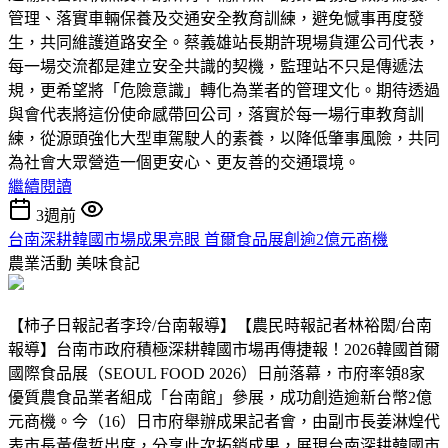
管理、落實車輛保養及交通安全教育訓練，避免憾事再度發
生，共同維護道路安全。蔡義雄站長期許現場貨運公司代表，
每一場交流都是建立安全共識的契機，監理站不只是傳遞法
規，更希望將「危險意識」轉化為業者的管理文化。期待透過
與會代表將這份使命感帶回公司，落實於每一場行車教育訓
練，從源頭強化大型車駕駛人的素養，以降低肇事風險，共同
為社會大眾營造一個更安心、更友善的交通環境。
繼續閱讀
3週前
台南深耕韓國市場成果亮眼 首爾食品展創逾2億元商機
農業活動
美味食記
【柿子日報記者李玲/台南報導】【農民時報記者林裕閎/台南
報導】台南市政府積極深耕韓國市場再傳捷報！2026韓國首爾
國際食品展（SEOUL FOOD 2026）日前落幕，市府率領8家
優質農食品業者組成「台南館」參展，成功創造逾新台幣2億
元商機。今（16）日市府舉辦成果記者會，由副市長姜淋煌代
表市長黃偉哲出席，分享此次拓銷成果，展現台南深耕韓國市