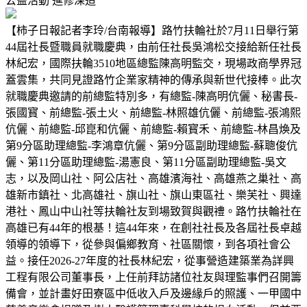
公益活動
進修深造
【柿子日報記者李玲/台南報導】路竹扶輪社於7月11日舉行第
44屆社長暨職員就職慶典，由前任社長吳鴻松交接給新任社長
林紀宏，國際扶輪3510地區總監陳高明監交，現場政商學界冠
蓋雲集，共同見證路竹企業家精神的傳承與新世代接棒。此次
就職慶典邀請的前總監特別多，有總監-陳高明伉儷、秘書長-
張國寳、前總監-張土火、前總監-林照雄伉儷、前總監-張鴻熙
伉儷、前總監-邱崑和伉儷、前總監-賴寳禾、前總監-林昌煥及
第9分區助理總監-李鴻章伉儷、第9分區副助理總監-蘇聰俊伉
儷、第11分區助理總監-湯憲良、第11分區副助理總監-吳文
志，以及岡山社、阿公店社、高雄濱海社、高雄燕之巢社、高
雄新市鎮社、北高雄社、旗山社、旗山東區社、樂芙社、興達
港社、鳳山中山社等扶輪社友到場致賀與觀禮。路竹扶輪社在
高雄已有44年的根基！這44年來，在創社社長及各屆社長卓越
領導的領導下，從參與偏鄉教育、社區關懷，到各項社會公
益。接任2026-27年度的社長林紀宏，從事營造建築業為詳興
工程有限公司董事長，上任前拜訪諸位社友與理監事們召開籌
備會，並計畫好田寮區中低收入戶及邊緣戶的照護、一甲國中