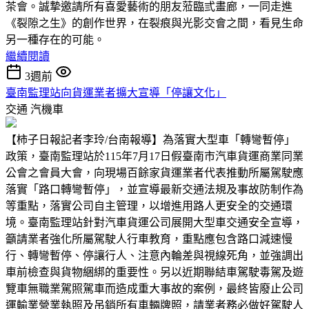
茶會。誠摯邀請所有喜愛藝術的朋友蒞臨弎畫廊，一同走進
《裂隙之生》的創作世界，在裂痕與光影交會之間，看見生命
另一種存在的可能。
繼續閱讀
3週前
臺南監理站向貨運業者擴大宣導「停讓文化」
交通
汽機車
【柿子日報記者李玲/台南報導】為落實大型車「轉彎暫停」
政策，臺南監理站於115年7月17日假臺南市汽車貨運商業同業
公會之會員大會，向現場百餘家貨運業者代表推動所屬駕駛應
落實「路口轉彎暫停」，並宣導最新交通法規及事故防制作為
等重點，落實公司自主管理，以增進用路人更安全的交通環
境。臺南監理站針對汽車貨運公司展開大型車交通安全宣導，
籲請業者強化所屬駕駛人行車教育，重點應包含路口減速慢
行、轉彎暫停、停讓行人、注意內輪差與視線死角，並強調出
車前檢查與貨物綑綁的重要性。另以近期聯結車駕駛毒駕及遊
覽車無職業駕照駕車而造成重大事故的案例，最終皆廢止公司
運輸業營業執照及吊銷所有車輛牌照，請業者務必做好駕駛人