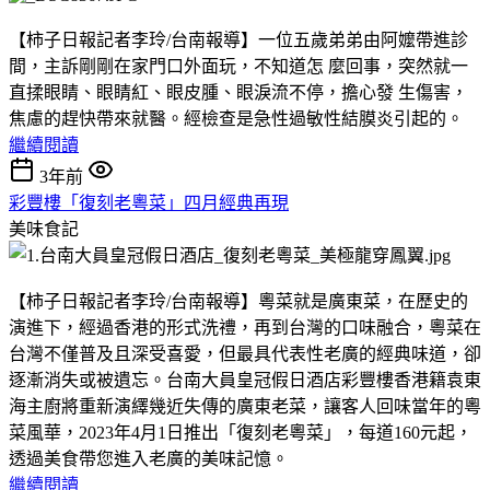
【柿子日報記者李玲/台南報導】一位五歲弟弟由阿嬤帶進診
間，主訴剛剛在家門口外面玩，不知道怎 麼回事，突然就一
直揉眼睛、眼睛紅、眼皮腫、眼淚流不停，擔心發 生傷害，
焦慮的趕快帶來就醫。經檢查是急性過敏性結膜炎引起的。
繼續閱讀
3年前
彩豐樓「復刻老粵菜」四月經典再現
美味食記
【柿子日報記者李玲/台南報導】粵菜就是廣東菜，在歷史的
演進下，經過香港的形式洗禮，再到台灣的口味融合，粵菜在
台灣不僅普及且深受喜愛，但最具代表性老廣的經典味道，卻
逐漸消失或被遺忘。台南大員皇冠假日酒店彩豐樓香港籍袁東
海主廚將重新演繹幾近失傳的廣東老菜，讓客人回味當年的粵
菜風華，2023年4月1日推出「復刻老粵菜」，每道160元起，
透過美食帶您進入老廣的美味記憶。
繼續閱讀