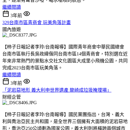
全，逐漸有聲音沙啞、喝水嗆咳的狀態。
繼續閱讀
3年前
329台南市區青商會 玩美角落計畫
國內旅遊
【柿子日報記者李玲/台南報導】國際青年商會中華民國總會
台南市區執行長吳政緯偕同台南市區14個青商會，特別選在近
年來非常熱門的景點水交社文化園區大成里小飛機公園，共同
完成2023台南市區玩美角落。
繼續閱讀
3年前
「泥岩惡地形 義大利申世界遺產 龍崎成垃圾掩埋場」
財經企管
【柿子日報記者李玲/台南報導】國民黨團指出，台灣、義大
利與喬治亞民主共和國，是全世界三個擁有大面積的泥岩惡地
形，喬治亞250公頃劃為國家公園，義大利則將橫跨兩個城市