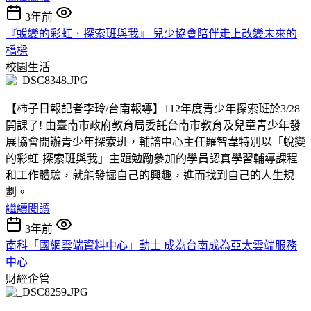
3年前
『蛻變的彩虹．探索班與我』 兒少協會陪伴走上改變未來的
橋樑
校園生活
【柿子日報記者李玲/台南報導】112年度青少年探索班於3/28
開課了! 由臺南市政府教育局委託台南市教育及兒童青少年發
展協會開辦青少年探索班，輔諮中心主任羅智韋特別以「蛻變
的彩虹-探索班與我」主題勉勵參加的學員認真學習輔導課程
和工作體驗，就能發掘自己的興趣，進而找到自己的人生規
劃。
繼續閱讀
3年前
南科「國網雲端資料中心」動土 成為台南成為亞太雲端服務
中心
財經企管