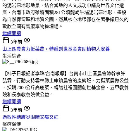
的泥岩惡地形地景，結合當地的人文成功申請為世界文化遺
產，台南市政府雖將面積281公頃龍崎牛埔泥岩惡地形，畫設
為自然保留區和地質公園，然其核心地帶卻存在著爭議已久的
歐欣全國有害廢棄物掩埋場。
繼續閱讀
3年前
山上區農會力挺菜農，轉贈創世基金會助植物人安養
生活綜合
【柿子日報記者李玲/台南報導】台南市山上區農會總幹事許
弘霖，行動支持雲林縣土庫鎮農會的產銷班，力挺菜農做公益
，採購2000公斤高麗菜，轉贈社福團體創世基金會、五甲教養
院和長泰教養院做公益。
繼續閱讀
3年前
過敏性結膜炎眼睛又癢又紅
醫療保健