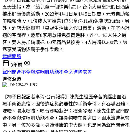
五天連假，為了給兒童一個快樂假期，台南大員皇冠假日酒店
推出好康優惠活動，2023年4月1日至4月5日期間，元素自助餐
午晚餐時段，1位成人可攜帶1位兒童(7-11歲)免費吃Buffet。另
外，酒店大廳舉辦「皇冠生活節之假日市集」活動，在室內舒
適的空間裡，邀集8家創意特色攤商進駐，凡4/1-4/3入住之房
客，雙人房加碼贈送100元商品兌換券、4人房贈送200元，讓
您享受購物與親子手作樂趣。
繼續閱讀
3年前
聲門閉合不全與環咽肌功能不全之進階處置
進修深造
【柿子日報記者李玲/台南報導】陳先生經歷辛苦的腦出血治
療手術後康復，因後遺症與必要性的手術牽引，有吞嚥困難、
哽噎、喝水嗆咳、嗓音沙啞狀況；檢查發現，陳先生的聲門閉
合不全與環咽肌功能不全，讓食物哽在食道口，跟水流進氣管
中。另一位70多歲、身體健康的李大姐，也是因為聲門閉合不