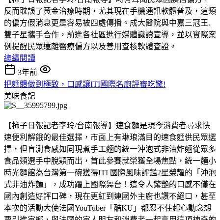
反而耽誤了黃金治療時期，尤其現在手機通訊軟體普及，這類
的偏方假消息更是容易被四處傳播。成大醫院與中嘉三冠王.
雙子星攜手合作，前進各社區進行媒體識讀宣導，並以實際案
例提醒民眾遠離醫療偏方以及善用查核軟體查證。
繼續閱讀
3年前
把麵體做到極致，口感讓ITI國際名廚評審吃驚!
美味食記
【柿子日報記者李玲/台南報導】速食麵是現今消費者尋求快
速便利解餓的最佳選擇，市面上有琳琅滿目的速食麵供民眾選
擇，但盲測食感如同現煮手工麵的統一沖泡式非油炸麵從眾多
食品類選手中脫穎而出，首此參賽就榮獲全場焦點，統一麵小
時光麵館為台灣第一碗獲得ITI 國際風味評鑑2星榮耀的「沖泡
式非油炸麵」，成功躍上國際舞台！這令人驚艷的口感不僅在
國內創造好評口碑，現在更紅到連國外主廚也讚不絕口，甚至
本次的活動大使法國YouTuber「酷KU」都忍不住起心動念想
要引進家鄉，與法國的家人朋友和消費者一起享用這項神奇的