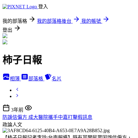
登入
我的部落格
我的部落格後台
我的帳號
登出
柿子日報
相簿
部落格
名片
3年前
防誤信偏方 成大醫院攜手中嘉打擊假訊息
政論人文
【柿子日報記者李玲/台南報導】時有耳聞民眾因誤信偏方，