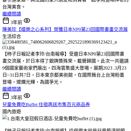
台灣美食。
繼續閱讀
3年前
陳美珍【嬉樂之心系列】榮獲日本NP0第23回國際書畫交流展
生活綜合
【柿子日報記者李玲/台南報導】受邀日本NP0第23回國際書
畫交流展，於日本得了銀牌獎殊荣，載譽歸國。此次一共邀請
9個國家藝術家們展出，四海雲集盛大登場。展期2023 .3月23
日~31日共7日，日本東京都美術館，在國際舞台上台灣粉墨
登場，燦爛光輝，為國爭光。
繼續閱讀
3年前
兒童免費吃Buffet 住宿再送市集百元商品券
國內旅遊
【柿子日報記者李玲/台南報導】這個周末就是兒童節清明節