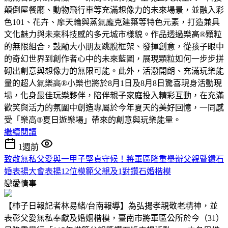
顛倒屋餐廳、動物飛行車等充滿想像力的未來場景，並融入彩
色101、花卉、摩天輪與蒸氣龐克建築等特色元素，打造兼具
文化魅力與未來科技感的多元城市樣貌。作品透過樂高®顆粒
的無限組合，鼓勵大小朋友跳脫框架、發揮創意，從孩子眼中
的奇幻世界到創作者心中的未來藍圖，展現顆粒如何一步步拼
砌出創意與想像力的無限可能。此外，活潑開朗、充滿玩樂能
量的超人氣樂高®小樂也將於8月1日及8月8日驚喜現身活動現
場，化身最佳玩樂夥伴，陪伴親子家庭投入精彩互動，在充滿
歡笑與活力的氛圍中創造專屬於今年夏天的美好回憶，一同感
受「樂高®夏日遊樂場」帶來的創意與玩樂能量。
繼續閱讀
1週前
致敬無私父愛與一甲子堅貞守候！將軍區隆重舉辦父親暨鑽石
婚表揚大會表揚12位模範父親及1對鑽石婚楷模
戀愛情事
【柿子日報記者林易緒/台南報導】為弘揚孝親敬老精神，並
表彰父愛無私奉獻及婚姻楷模，臺南市將軍區公所於今（31）