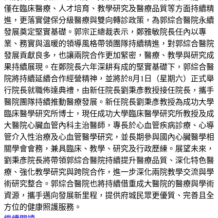
僅在臨床醫療、人才培育、教學研究及醫療品質等方面持續精
進，更落實健保分級醫療與雙向轉診政策，為郭綜合醫院永續
發展奠定堅實基礎。郭宗正總裁表示，鄭雅敏院長任內以專
業、務實與溫暖的領導風格帶領團隊持續精進，對郭綜合醫院
發展貢獻良多，也讓兩院合作更加緊密，醫療、教學與研究成
果持續展現。在鄭院長六年深耕有成的堅實基礎下，郭綜合醫
院將持續延續合作經營精神，並將於8月1日（星期六）正式舉
行院長就職佈達典禮，由新任院長劉秉彥教授接任院長，攜手
醫院團隊持續推動醫療發展。新任院長劉秉彥教授為成功大學
臨床醫學研究所博士，現任成功大學臨床醫學研究所教授及成
大醫院心臟血管內科主治醫師，專長於心血管疾病診療、心導
管介入性治療及心血管醫學研究，並長期參與國內心臟醫學相
關學會會務，兼具臨床、教學、研究及行政歷練。展望未來，
劉秉彥院長將帶領郭綜合醫院持續提升醫療品質、深化特色醫
療、強化教學研究與跨院合作，進一步深化兩院教學交流與學
術研究整合。郭綜合醫院也將持續借重成大醫院的醫療與學術
資源，攜手邁向發展新里程，提供府城民眾更優質、完善且全
方位的健康照護服務。