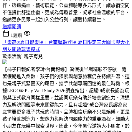
伴，透過捐血、藝術展覽、公益體驗等多元形式，讓旅宿空間
不僅提供舒適住宿，更成為傳遞善意、凝聚社會溫暖的平台，
邀請更多民眾一起加入公益行列，讓愛持續發生。
繼續閱讀
1週前
「樂高®夏日遊樂場」台南壓軸登場 夏日限定三大關卡與大小
朋友開啟玩樂模式
歡樂活動ˋ
親子育兒
【柿子日報記者李玲/台南報導】暑假後半場精彩不停歇！隨
著假期進入倒數，孩子們的探索與創意旅程仍在持續升溫。這
也是親子抓緊夏天的尾巴、攜手共創專屬回憶的最佳時機。根
據LEGO® Play Well Study 2026調查指出，超過9成家長認為玩
樂與正式教育同樣重要，並認同玩樂有助於培養創造力、溝通
力及解決問題等未來關鍵能力，且有超過9成台灣家長認為家
庭需要更多親子共玩的時間。品牌相信玩樂不只是娛樂，更是
孩子培養創造力、想像力與解決問題能力的重要過程，鼓勵大
小朋友在玩樂中探索世界。因此，今年暑假邀請大小朋友，於