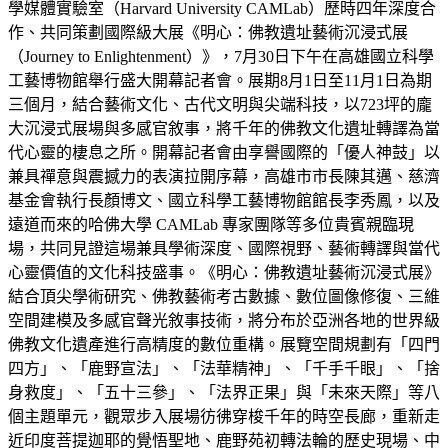
學媒體實驗室（Harvard University CAMLab）歷時四年深度合
作、共同策劃國際級大展《明心：佛教遺址藝術沉浸式展
（Journey to Enlightenment）》，7月30日下午在高雄國立科學
工藝博物館舉行盛大開幕記者會。展期8月1日至11月1日為期
三個月，結合藝術文化、古代文明與尖端科技，以723坪的龐
大沉浸式展場與多感官敘事，將千年的佛教文化遺址轉譯為當
代心靈的棲息之所。開幕記者會由享譽國際的「優人神鼓」以
兼具禪意與震撼力的表演拉開序幕，高雄市市長陳其邁、慈濟
基金會執行長顏博文、國立科學工藝博物館館長李秀鳳，以及
遠道而來的哈佛大學 CAMLab 專家團隊等多位貴賓親臨現
場，共同見證這場兼具學術深度、國際視野、藝術轉譯與當代
心靈價值的文化科技盛事。《明心：佛教遺址藝術沉浸式展》
結合頂尖學術研究、佛教藝術考古數據、數位圖像修復、三維
空間建模及多感官聲光敘事技術，將分布於亞洲各地的世界級
佛教文化遺產進行高精度的數位重構。展覽空間規劃有「四門
四方」、「鹿野宣法」、「法華精神」、「千手千眼」、「捨
身救度」、「五十三參」、「法界正果」與「未來天際」等八
個主題單元，觀眾步入展場彷彿穿梭千年的時空長廊，重新走
近印度菩提迦耶的覺悟聖地、鹿野苑初轉法輪的歷史現場、中