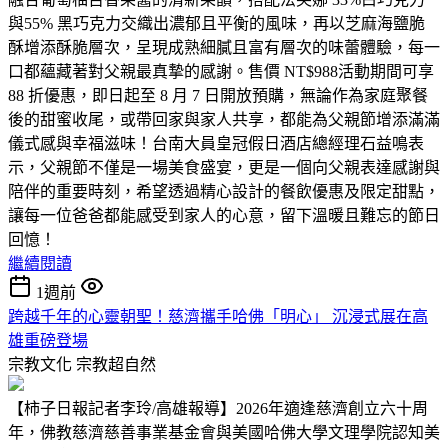
與55% 黑巧克力交織出濃郁且平衡的風味，再以芝麻海鹽脆
酥增添酥脆層次，呈現成熟細膩且富有層次的味蕾體驗，每一
口都蘊藏著對父親最真摯的感謝。售價 NT$988活動期間可享
88 折優惠，即日起至 8 月 7 日開放預購，無論作為家庭聚餐
後的甜蜜收尾，或帶回家與家人共享，都能為父親節增添滿滿
儀式感與幸福滋味！台南大員皇冠假日酒店總經理石益鳴表
示，父親節不僅是一場美食盛宴，更是一個向父親表達感謝與
陪伴的重要時刻，希望透過精心設計的餐飲優惠及限定甜點，
讓每一位爸爸都能感受到家人的心意，留下溫暖且難忘的節日
回憶！
繼續閱讀
1週前
跨越千年的心靈朝聖！慈濟攜手哈佛「明心」 沉浸式展在高
雄重磅登場
宗教文化
宗教超自然
【柿子日報記者李玲/高雄報導】2026年適逢慈濟創立六十周
年，佛教慈濟慈善事業基金會與美國哈佛大學文理學院認知美