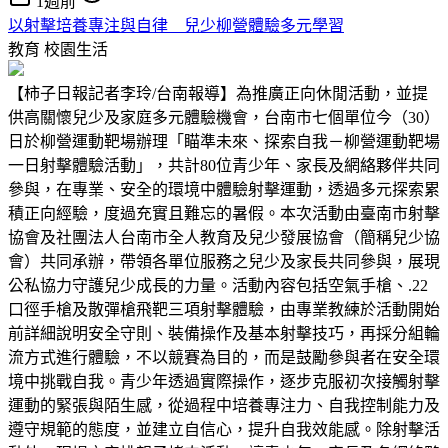
1週前
以射擊培養專注與自律 兒少柳營體驗多元學習
教育
校園生活
【柿子日報記者李玲/台南報導】為推廣正向休閒活動，並提
供高關懷兒少及家庭多元體驗機會，台南市七個單位今（30）
日於柳營運動靶場辦理「瞄準未來、探索自我－柳營運動靶場
一日射擊體驗活動」，共計80位青少年、家長及網絡夥伴共同
參與，在專業、安全的環境中體驗射擊運動，透過多元探索累
積正向經驗，度過充實且難忘的暑假。本次活動由臺南市射擊
協會及社團法人台南市全人教育及兒少發展協會（簡稱兒少協
會）共同承辦，帶領各單位服務之兒少及家長共同參與，展現
公私協力守護兒少成長的力量。活動內容包括空氣手槍、.22
口徑手槍及散彈槍飛靶三項射擊體驗，由專業教練於活動開始
前詳細說明安全守則、裝備操作及基本射擊技巧，再採分組輪
流方式進行體驗，不以競賽為目的，而是鼓勵參與者在安全環
境中挑戰自我。青少年透過實際操作，逐步克服初次接觸射擊
運動的緊張與陌生感，從過程中培養專注力、自我控制能力及
遵守規範的態度，並建立自信心，提升自我效能感。除射擊活