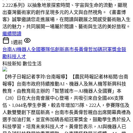
2.222系列》以抽象地景探索時間、宇宙與生命的流動，顯現
出臺灣藝術家的創作呈現多元的人文與自然視角。《書畫博
客》誠摯邀請您走進展場，在閱讀與觀展之間感受藝術融入生
活的魅力，共同展開一場屬於閱讀、藝術與生活的美好旅程。
繼續閱讀
1週前
台南AI機器人全國賽隊伍創新高市長黃偉哲加碼冠軍獎金鼓
勵科技人才
科技新知
數位生活
【柿子日報記者李玲/台南報導】【農民時報記者林裕閎/台南
報導】台南市政府持續推動AI、機器人及無人機等新興科技
教育，由教育局主辦的「智慧城市－AI機器人全國賽」本
（28）日在大台南會展中心登場，共吸引來自全國406支隊
伍、1,044名學生參賽，較去年增加75隊、222人，參賽隊伍及
人數雙雙創下歷屆新高。台南市長黃偉哲親自出席開幕典禮為
選手加油打氣，並宣佈加碼各組冠軍獎金，鼓勵學生勇於投入
科技學習，培育未來科技人才。黃偉哲表示，AI與機器人已