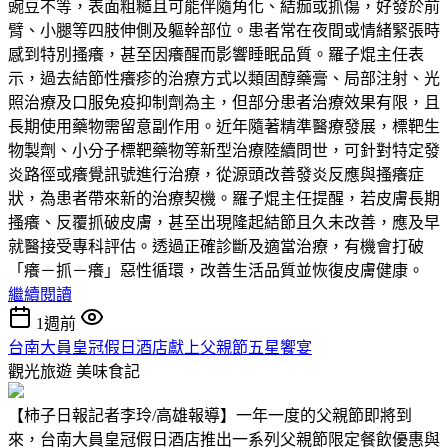
豌豆不等，表面粗糙且可能伴隨角化、結痂或抓傷，好發於前
臂、小腿等四肢伸側及軀幹部位。患者常在夜間或情緒緊張時
感到特別搔癢，甚至因癢醒而影響睡眠品質。羅子焜主任表
示，過去結節性癢疹的治療方式以類固醇藥膏、局部注射、光
照治療及口服免疫抑制劑為主，但部分患者治療效果有限，且
長期使用藥物需留意副作用。近年隨著精準醫療發展，標靶生
物製劑、小分子標靶藥物等新型治療陸續問世，可針對特定發
炎路徑或癢覺訊號進行治療，從源頭改善發炎反應與搔癢症
狀，為患者帶來新的治療契機。羅子焜主任提醒，若皮膚長期
搔癢、反覆抓破皮膚，甚至出現隆起結節且久未改善，應及早
就醫接受專科評估。透過正確診斷及適當治療，有機會打破
「癢－抓－癢」惡性循環，改善生活品質並恢復皮膚健康。
繼續閱讀
1週前
台南大員皇冠假日酒店獻上父親節五星饗宴
觀光旅遊
美味食記
【柿子日報記者李玲/高雄報導】一年一度的父親節即將到
來，台南大員皇冠假日酒店推出一系列父親節限定餐飲優惠與