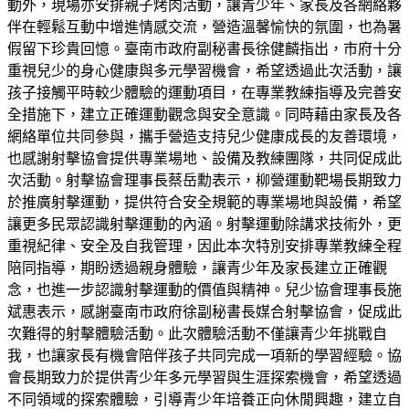
動外，現場亦安排親子烤肉活動，讓青少年、家長及各網絡夥
伴在輕鬆互動中增進情感交流，營造溫馨愉快的氛圍，也為暑
假留下珍貴回憶。臺南市政府副秘書長徐健麟指出，市府十分
重視兒少的身心健康與多元學習機會，希望透過此次活動，讓
孩子接觸平時較少體驗的運動項目，在專業教練指導及完善安
全措施下，建立正確運動觀念與安全意識。同時藉由家長及各
網絡單位共同參與，攜手營造支持兒少健康成長的友善環境，
也感謝射擊協會提供專業場地、設備及教練團隊，共同促成此
次活動。射擊協會理事長蔡岳勳表示，柳營運動靶場長期致力
於推廣射擊運動，提供符合安全規範的專業場地與設備，希望
讓更多民眾認識射擊運動的內涵。射擊運動除講求技術外，更
重視紀律、安全及自我管理，因此本次特別安排專業教練全程
陪同指導，期盼透過親身體驗，讓青少年及家長建立正確觀
念，也進一步認識射擊運動的價值與精神。兒少協會理事長施
斌惠表示，感謝臺南市政府徐副秘書長媒合射擊協會，促成此
次難得的射擊體驗活動。此次體驗活動不僅讓青少年挑戰自
我，也讓家長有機會陪伴孩子共同完成一項新的學習經驗。協
會長期致力於提供青少年多元學習與生涯探索機會，希望透過
不同領域的探索體驗，引導青少年培養正向休閒興趣，建立自