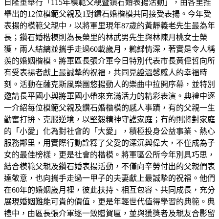
日隆重舉行「115年模範父親暨鑽石婚表揚活動」，由各里推
舉出的12位模範父親及1對鑽石婚楷模共同接受表揚。今年受
表揚的模範父親中，以將軍里現年87歲的黃靜義老先生最為年
長；鑽石婚楷模則為長榮里的林武男先生與林陳月桃女士榮
獲，兩人結縭並攜手走過60載歲月，鶼鰈情深，著實是令人稱
羨的婚姻楷模。將軍區長張介軍今日特別代表市長黃偉哲向所
有受表揚者獻上最誠摯的祝福，共同見證溫馨感人的幸福時
刻。活動在薩克斯風樂團悠揚動人的樂曲中拉開序幕，並特別
邀請長平國小與將軍國小帶來充滿活力的精彩表演。典禮中逐
一介紹每位模範父親及鑽石婚楷模的感人事蹟，有的父親一生
勤奮打拚、克服逆境，以堅毅精神守護家庭；有的則將對家庭
的「小愛」化為對社會的「大愛」，積極投身公益事業、熱心
服務鄰里，用實際行動詮釋了父愛的深沉與偉大，不僅成為子
女的最佳榜樣，更是社會的楷模。將軍區公所今年別具巧思，
結合模範父親及鑽石婚表揚活動，不僅向辛勞付出的父親們表
達敬意，也向攜手走過一甲子的夫妻獻上最誠摯的祝福。他們
在60年的婚姻歲月裡，彼此扶持、相互包容、共同成長，充分
展現婚姻難能可貴的價值，更是年輕世代值得學習的典範。典
禮中，由區長張介軍逐一致贈賀匾，並與獲獎者及親友合影留