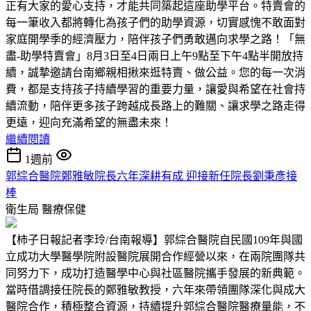
正有大家的愛心支持，才能共同築起這座助學平台。特賣會的
每一筆收入都將轉化為孩子們的助學資源，切實感愧不敢面對
家庭開學季的經濟壓力，陪伴孩子們勇敢邁向求學之路！「無
盡-助學特賣會」8月3日至4日兩日上午9點至下午4點半開放持
續，誠摯邀請台南鄉親相揪來逛特賣、做公益。您的每一次消
費，都是支持孩子持續學習的重要力量，讓愛與希望在社會持
續流動，陪伴更多孩子跨越成長路上的難關、讓求學之路走得
更遠，迎向充滿希望的無盡未來！
繼續閱讀
1週前
郭綜合醫院鄭雅敏院長六年深耕有成 迎接新任院長劉秉彥接
棒
衛生局
醫療保健
【柿子日報記者李玲/台南報導】郭綜合醫院自民國109年與國
立成功大學醫學院附設醫院展開合作經營以來，在兩院團隊共
同努力下，成功打造醫學中心與社區醫院攜手發展的新典範。
當時借調接任院長的鄭雅敏教授，六年來帶領團隊深化與成大
醫院合作，積極整合資源，持續提升郭綜合醫院醫療量能，不