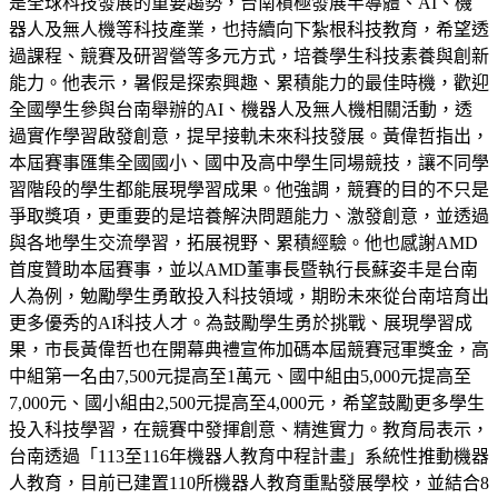
是全球科技發展的重要趨勢，台南積極發展半導體、AI、機
器人及無人機等科技產業，也持續向下紮根科技教育，希望透
過課程、競賽及研習營等多元方式，培養學生科技素養與創新
能力。他表示，暑假是探索興趣、累積能力的最佳時機，歡迎
全國學生參與台南舉辦的AI、機器人及無人機相關活動，透
過實作學習啟發創意，提早接軌未來科技發展。黃偉哲指出，
本屆賽事匯集全國國小、國中及高中學生同場競技，讓不同學
習階段的學生都能展現學習成果。他強調，競賽的目的不只是
爭取獎項，更重要的是培養解決問題能力、激發創意，並透過
與各地學生交流學習，拓展視野、累積經驗。他也感謝AMD
首度贊助本屆賽事，並以AMD董事長暨執行長蘇姿丰是台南
人為例，勉勵學生勇敢投入科技領域，期盼未來從台南培育出
更多優秀的AI科技人才。為鼓勵學生勇於挑戰、展現學習成
果，市長黃偉哲也在開幕典禮宣佈加碼本屆競賽冠軍獎金，高
中組第一名由7,500元提高至1萬元、國中組由5,000元提高至
7,000元、國小組由2,500元提高至4,000元，希望鼓勵更多學生
投入科技學習，在競賽中發揮創意、精進實力。教育局表示，
台南透過「113至116年機器人教育中程計畫」系統性推動機器
人教育，目前已建置110所機器人教育重點發展學校，並結合8