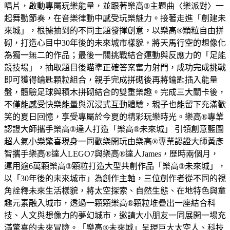
唱片，啟動專屬玩樂能量，並跟著樂高®主題曲〈樂派對〉一
起舞動節奏，在音樂律動中感受玩樂魅力。接著走進「創建未
來城」，根據抽到的不同主題發揮創意，以樂高®顆粒自由拼
砌，打造心目中30年後的未來城市樣貌，將天馬行空的想像化
為獨一無二的作品；最後一關挑戰結合運動與反應力的「足能
競技場」，抽取題目後瞄準正確答案奮力射門，成功完成挑戰
即可獲得鑰匙顆粒組合，親手完成拼砌後再將鑰匙插入能量
盤，體驗足球與積木拼砌結合的雙重樂趣。完成三大關卡後，
不僅能感受快樂能量與沉浸式互動體驗，親子也能留下充滿歡
笑的夏日回憶，享受專屬於今夏的精彩玩樂時光。樂高®專業
認證大師攜手樂高®達人打造「樂高®未來城」 引領創意藍圖
超人氣小樂驚喜現身一同歡樂開玩由樂高®專業認證大師黃彥
智攜手樂高®達人LEGO7與樂高®達人James，歷時兩個月，
運用逾6萬顆樂高®顆粒打造大型共創作品「樂高®未來城」，
以「30年後的未來城市」為創作主軸，三位創作者從不同的視
角詮釋未來生活樣貌，將太空探索、自然生態、在地特色與童
趣元素融入城市，透過一顆顆樂高®顆粒堆疊出一座結合科
技、人文與想像力的夢幻城市，邀請大小朋友一同展開一場充
滿驚喜的未來冒險。「樂高®未來城」呈現巨大太空人、科技