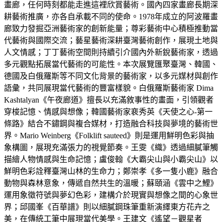
畫廊，任何時刻都能走進這裡欣賞藝術。國內四家畫廊長期深
耕藝術推廣，亦各自承載不同的使命。1978年成立的阿波羅畫
廊致力發掘亞洲藝術家的創新能量；尊彩藝術中心積極推動當
代藝術與國際交流；藝星藝術深耕臺灣藝術創作，展現土地與
人文情感；丁丁藝術空間則持續引介國內外新銳藝術家，透過
多元觀點拓展當代藝術的可能性。本次展覽匯聚臺灣、韓國、
德國及白俄羅斯等不同文化背景的藝術家，以多元媒材與創作
語彙，共同展現當代藝術的豐富樣貌。白俄羅斯藝術家 Dima
Kashtalyan《午夜廊道》擅長以充滿敘事性的畫面，引領觀者
穿梭記憶、情感與想像；韓國藝術家裵秀英《天使之心-第一
條路》結合不鏽鋼與複合媒材，打造融合科技與夢境的藝術世
界。Mario Weinberg《Folklift sauteed》則是運用鮮明色彩與抽
象構圖，展現充滿張力的視覺節奏。王雯《織》透過細膩筆觸
描繪人物情感與生命記憶；盧俊翰《大霸尖山與小霸尖山》以
鮮明色彩詮釋臺灣山林的生命力；鄭崇孝《多一隻小鹿》融合
動物與森林意象，傳遞自然共生的溫暖；蘇頤涵《雲中之鯉》
運用象徵符號與夢幻色彩，建構介於現實與想像之間的心象世
界；邱國峯《百華譜》則以細膩鋼珠筆重新演繹東方花卉之
美，在傳統工筆中展現當代美學。王建文《遙望－觀星者