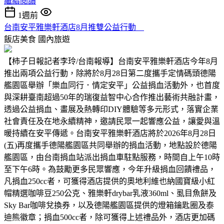
繼續閱讀
1週前
台南安平雅樂軒酒店8月推雙公益行動
飯店美食
國內旅遊
【柿子日報記者李玲/台南報導】台南安平雅樂軒酒店今年8月
推出兩項公益行動，除將於8月28日第二度攜手定情碼頭德陽
艦園區舉辦「樂血同行．情定安平」公益捐血活動外，也首度
與深耕臺南超過50年的瑞復益智中心合作推出藝術共融計畫，
透過公益捐血、畫展及熱轉印DIY體驗等多元形式，落實企業
社會責任及在地永續精神，邀請民眾一起響應公益，讓愛與溫
暖持續在安平傳遞。台南安平雅樂軒酒店將於2026年8月28日
(五)再度攜手德陽艦園區共同舉辦的捐血活動，地點設於德陽
艦園區，由台南捐血站派出捐血車駐點服務，時間自上午10時
至下午6時。為鼓勵更多民眾響應，今年升級捐血回饋禮品，
凡捐血250cc者，可獲得酒店提供的奧地利維也納國寶級小紅
帽精選咖啡豆250公克、雅樂軒drybar乳液360ml、虱目魚餅及
Sky Bar咖啡兌換券，以及德陽艦園區提供的燈箱鑰匙圈及泰
迪熊徽章；捐血500cc者，除可獲得上述禮品外，酒店更加碼