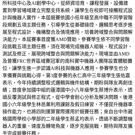
所科技中心及AI創學中心，從師資培育、課程發展、設備建
置到學習場域建立完整支持系統，讓學生在校即可接觸程式設
計與機器人實作。本屆競賽依國小低年級至高中職不同學習階
段規劃五項主題任務，引導學生從基礎操控、邏輯思考逐步進
展至程式設計、機構整合及情境應用，培養跨域整合與問題解
決能力。本屆賽事首度獲AMD贊助，參賽學生依不同學習階
段挑戰五項主題任務，須在現場完成機器人組裝、程式設計、
測試及修正，展現跨域整合與問題解決能力。現場並由AMD
及曾獲FRC世界區域賽冠軍的南科實中機器人團隊設置體驗攤
位，讓學生進一步認識AI科技與機器人應用。參賽學生也分
享備賽與挑戰心得。第3度參賽的永仁高中三年級學生張佑嘉
表示，今年持續調整程式邏輯與機件結構，期盼與隊友再創佳
績；首度參加國中組的蓮潭國中小八年級學生蔡博升表示，透
過反覆測試與修正程式，從中學會耐心分析及解決問題。後港
國小六年級學生林邑薰利用課餘及假日練習，不僅提升機器車
操作能力，也將四則運算實際運用於競賽任務；來自台中市葳
格國際學校小學部的二年級學生蔡孟均表示，透過不斷調整機
器人的重量、速度及轉彎角度，逐步克服挑戰，期待與隊友攜
手完成競賽任務。