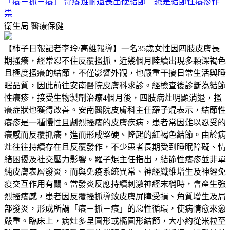
「癢－抓－癢」 奇癢難耐還長出硬結節 恐是結節性癢疹作
祟
衛生局
醫療保健
【柿子日報記者李玲/高雄報導】一名35歲女性因四肢皮膚長
期搔癢，經常忍不住反覆搔抓，近幾個月陸續出現多顆深褐色
且極度搔癢的結節，不僅影響外觀，也嚴重干擾日常生活與睡
眠品質，因此前往安南醫院皮膚科求診。經檢查後診斷為結節
性癢疹，接受生物製劑治療4個月後，四肢病灶明顯消退，搔
癢症狀也獲得改善。安南醫院皮膚科主任羅子焜表示，結節性
癢疹是一種慢性且劇烈搔癢的皮膚疾病，患者常因難以忍受的
癢感而反覆抓癢，進而形成堅硬、隆起的紅褐色結節。由於病
灶往往持續存在且反覆發作，不少患者長期受到睡眠障礙、情
緒困擾及社交壓力影響。羅子焜主任指出，結節性癢疹並非單
純皮膚表層發炎，而與免疫系統異常、神經纖維增生及神經免
疫交互作用有關。當發炎反應持續刺激神經末梢時，會產生強
烈搔癢感，患者因反覆搔抓導致皮膚屏障受損、角質增生及局
部發炎，形成所謂「癢－抓－癢」的惡性循環，使病情愈來愈
嚴重。臨床上，病灶多呈圓形或橢圓形結節，大小約從米粒至