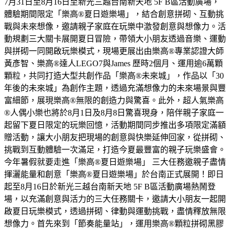
7月31日至8月16日至新光三越台南新天地 5F B區活動廣場，
體驗期間限定「樂高®夏日遊樂場」，結合創意拼砌、互動挑
戰與未來想像，邀請親子家庭在玩樂中激發創意與想像力。活
動規劃三大關卡展開夏日冒險，帶領大小朋友透過音樂、運動
與拼砌一同開啟玩樂模式，現場更展出由樂高®專業認證大師
黃彥智、樂高®達人LEGO7與James 歷時2個月、運用逾6萬顆
顆粒，共同打造大型共創作品「樂高®未來城」，作品以「30
年後的未來城」為創作主題，透過充滿想像力的未來場景與豐
富細節，展現樂高®無限的創造力與驚喜。此外，超人氣樂高
®人偶小樂也將於8月1日及8月8日驚喜現身，陪伴親子家庭一
起留下夏日限定的玩樂回憶，活動期間同步推出多項限定滿額
贈活動，讓大小朋友把現場的創意與快樂延伸回家，從拼砌、
挑戰到互動體驗一次滿足，打造今夏最豐富的親子玩樂盛會。
今年暑假就要走進「樂高®夏日遊樂場」 三大任務邀親子盡情
揮灑能量和創意「樂高®夏日遊樂場」於台南正式展開！即日
起至8月16日於新光三越台南新天地 5F B區活動廣場熱鬧登
場，以充滿創意與活力的三大任務關卡，邀請大小朋友一起開
啟夏日玩樂模式，透過拼砌、律動與運動挑戰，盡情釋放無限
想像力。首先來到「節奏能量站」，運用樂高®顆粒拼砌黑膠