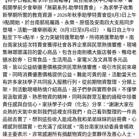
【柿子日報記者李玲/台南報導】南台南家扶中心每年寒、暑
假開學前夕會舉辦「無窮系列-助學特賣會」，為求學子收集
新學期所需的教育資源。2026年秋季助學特賣會從8月3日上午
9點開始，於台南郵局屬路、永樂、原佃及安南四大支局同步
登場，活動一連舉辦兩天（8月3日至8月4日），每日自上午9
點至下午4點半，全力突破特匯聚助學，所得將匯聚助學。南
台南家扶這次特賣會獲得社會各界企業與民眾熱情響應，現場
集琳瑯瑯滿目的愛心商品，包含台南劍橋大飯店餐券、鴨母老
撾水餃券、日常食品、生活用品、家電3C及文具等多元品
項，皆以公益結優惠價格提供民眾熱情響應，吸引市民前來尋
寶，同時消費優惠價格提供公益。難能可貴的是，活動當天也
有許多家扶學子共同投入服務行列。從前期物資整理、分類上
架，到活動現場熱情介紹商品，孩子們參與實際參與，不僅學
習汲取資源、熟悉物資的精神，同時與群眾互動的過程中培養
責任感與自信心。家扶學子小齊（化名）分享：“謝謝大家在
炎熱的天氣中來到我們這裡支持我們，自己看到整理的一件商
品就去賣了，想到這些收入能成為我和弟弟妹妹的註冊費，心
裡感到很踏實，也充滿了成就感。”南台南家扶幼委員會楊政
達主委表示，非常感謝所有捐獻物資的企業夥伴及善心人士，