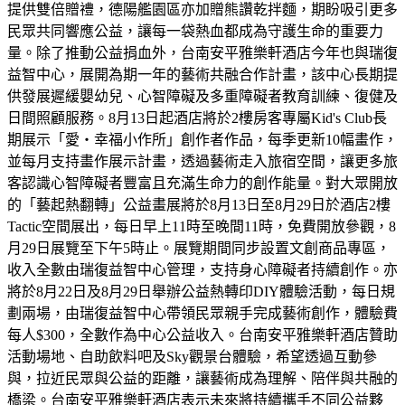
提供雙倍贈禮，德陽艦園區亦加贈熊讚乾拌麵，期盼吸引更多
民眾共同響應公益，讓每一袋熱血都成為守護生命的重要力
量。除了推動公益捐血外，台南安平雅樂軒酒店今年也與瑞復
益智中心，展開為期一年的藝術共融合作計畫，該中心長期提
供發展遲緩嬰幼兒、心智障礙及多重障礙者教育訓練、復健及
日間照顧服務。8月13日起酒店將於2樓房客專屬Kid's Club長
期展示「愛・幸福小作所」創作者作品，每季更新10幅畫作，
並每月支持畫作展示計畫，透過藝術走入旅宿空間，讓更多旅
客認識心智障礙者豐富且充滿生命力的創作能量。對大眾開放
的「藝起熱翻轉」公益畫展將於8月13日至8月29日於酒店2樓
Tactic空間展出，每日早上11時至晚間11時，免費開放參觀，8
月29日展覽至下午5時止。展覽期間同步設置文創商品專區，
收入全數由瑞復益智中心管理，支持身心障礙者持續創作。亦
將於8月22日及8月29日舉辦公益熱轉印DIY體驗活動，每日規
劃兩場，由瑞復益智中心帶領民眾親手完成藝術創作，體驗費
每人$300，全數作為中心公益收入。台南安平雅樂軒酒店贊助
活動場地、自助飲料吧及Sky觀景台體驗，希望透過互動參
與，拉近民眾與公益的距離，讓藝術成為理解、陪伴與共融的
橋梁。台南安平雅樂軒酒店表示未來將持續攜手不同公益夥