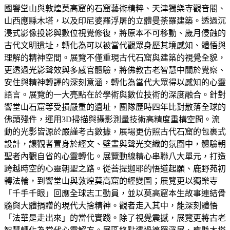
國響堂山與敦煌莫高窟的石窟藝術精粹、天津獨樂寺觀音閣、
山西應縣木塔，以及印尼婆羅浮屠的立體曼荼羅建築。透過沉
浸式影像投影與數位視覺修復，將原本不可移動、歲月侵蝕的
古代文明遺址，轉化為可以被當代觀眾身歷其境感知、體悟與
理解的精神空間。展覽不僅重現古代石窟與建築的視覺全貌，
更透過光影聲效與多感官體驗，將佛教古老智慧中關於覺察、
安住與精神轉譯的深刻意涵，轉化為當代大眾得以感知的心靈
語言。展覽的一大亮點在於學術與數位技術的深度融合。針對
響堂山石窟等受損嚴重的遺址，團隊歷時四年比對散落全球的
佛頭殘件，運用3D掃描與攝影測量技術高精度重構空間。流
動的光影皆源於嚴謹考古數據，展場更仿照古代石窟的包裹式
設計，讓觀者置身於經文、壁畫與聲光交織的氛圍中，體驗朝
聖者內觀自省的心靈轉化。展覽動線精心串聯八大單元，打造
跨越時空的心靈朝聖之路。從菩提迦耶的悟道起願、鹿野苑初
轉法輪，到響堂山與敦煌莫高窟的經變圖；展覽更以獨樂寺
「千手千眼」回應全球志工動員，並以莫高窟本生故事連結骨
髓與大體捐贈的現代大捨精神。觀者走入其中，能深刻體悟
「法華是走出來」的當代實踐。除了視覺震撼，展覽更將古老