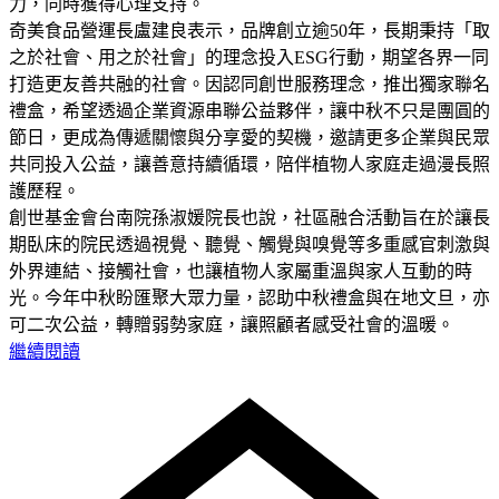
力，同時獲得心理支持。
奇美食品營運長盧建良表示，品牌創立逾50年，長期秉持「取
之於社會、用之於社會」的理念投入ESG行動，期望各界一同
打造更友善共融的社會。因認同創世服務理念，推出獨家聯名
禮盒，希望透過企業資源串聯公益夥伴，讓中秋不只是團圓的
節日，更成為傳遞關懷與分享愛的契機，邀請更多企業與民眾
共同投入公益，讓善意持續循環，陪伴植物人家庭走過漫長照
護歷程。
創世基金會台南院孫淑媛院長也說，社區融合活動旨在於讓長
期臥床的院民透過視覺、聽覺、觸覺與嗅覺等多重感官刺激與
外界連結、接觸社會，也讓植物人家屬重溫與家人互動的時
光。今年中秋盼匯聚大眾力量，認助中秋禮盒與在地文旦，亦
可二次公益，轉贈弱勢家庭，讓照顧者感受社會的溫暖。
繼續閱讀