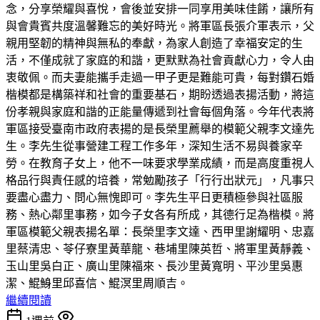
念，分享榮耀與喜悅，會後並安排一同享用美味佳餚，讓所有
與會貴賓共度溫馨難忘的美好時光。將軍區長張介軍表示，父
親用堅韌的精神與無私的奉獻，為家人創造了幸福安定的生
活，不僅成就了家庭的和諧，更默默為社會貢獻心力，令人由
衷敬佩。而夫妻能攜手走過一甲子更是難能可貴，每對鑽石婚
楷模都是構築祥和社會的重要基石，期盼透過表揚活動，將這
份孝親與家庭和諧的正能量傳遞到社會每個角落。今年代表將
軍區接受臺南市政府表揚的是長榮里薦舉的模範父親李文達先
生。李先生從事營建工程工作多年，深知生活不易與養家辛
勞。在教育子女上，他不一味要求學業成績，而是高度重視人
格品行與責任感的培養，常勉勵孩子「行行出狀元」，凡事只
要盡心盡力、問心無愧即可。李先生平日更積極參與社區服
務、熱心鄰里事務，如今子女各有所成，其德行足為楷模。將
軍區模範父親表揚名單：長榮里李文達、西甲里謝耀明、忠嘉
里蔡清忠、苓仔寮里黃華龍、巷埔里陳英哲、將軍里黃靜義、
玉山里吳白正、廣山里陳福來、長沙里黃寬明、平沙里吳惠
潔、鯤鯓里邱喜信、鯤溟里周順吉。
繼續閱讀