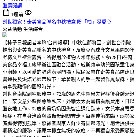
繼續閱讀
1週前
創世獨家！奇美食品聯名中秋禮盒 盼「柚」發愛心
公益活動
生活綜合
【柿子日報記者李玲/台南報導】中秋佳節將至，創世台南院
推出與奇美食品聯名的中秋禮盒，及麻豆汽球彥文旦果園50年
老欉文旦禮盒義賣，所得用於植物人常年服務。今(28日)在奇
美食品幸福工廠舉辦社區融合活動，威斯康辛幼兒園孩童化身
小廚師，以可愛的唱跳表演開場，院民家屬在奇美食品盧建良
營運長及烘焙老師帶領下，牽著親人的手一起製作鳳梨酥，提
前享受難得的團聚時光。
創世台南院到宅服務中，72歲的周先生罹患失智症後身體漸退
化，某次意外跌倒導致臥床，外籍太太為籌措看護費用，日以
繼夜地工作。92歲的吳奶奶因失智症退化臥床，女兒本身罹患
癌症，在自身治療與照顧母親間奔走。每逢佳節來臨，弱勢家
庭顯得特別孤單，照顧者與家人鮮少有團聚時光，創世提供長
期穩定的服務，讓原本孤立無援的家庭，不再獨自承受照顧壓