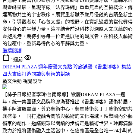
智慧轉化為當代心靈解方。展區終點透過婆羅浮屠、應縣木塔
與靈峰星辰，呈現華嚴「法界珠網」重重無盡的互攝概念，傳
達萬物共生的宇宙秩序。展覽重新賦予歲月侵蝕的古蹟全新生
命，引導觀者以「心包太虛」的視野，在資訊過載的當代尋得
安住身心的平靜力量。這座結合前沿科技與深厚人文底蘊的心
靈避風港，期待引導每一位走進展場的觀展者，在科技與藝術
的包覆中，重新尋得內心的平靜與力量。
繼續閱讀
1週前
DREAM PLAZA 週年慶藝文亮點 玲廊滿藝《書畫博客》集結
四大畫廊打造閱讀與藝術的對話
藝文活動
視覺設計
【柿子日報記者李玲/台南報導】歡慶DREAM PLAZA一週
年，統一集團藝文品牌玲廊滿藝推出《書畫博客》藝術特展，
攜手阿波羅畫廊、尊彩藝術中心、藝星藝術與丁丁藝術空間共
襄盛舉，一同打造融合閱讀與藝術的文化場域。匯聚國內外藝
術家的創作，邀請觀眾以閱讀的步調走進藝術世界。玲廊滿藝
致力於推將藝術融入生活當中，在信義區是全台唯一24小時的