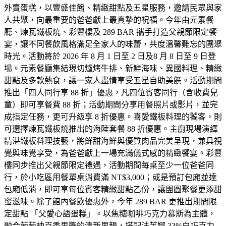
外賣蛋糕，以豐盛佳餚、精緻甜點及五星服務，邀請民眾與家
人共聚，向最重要的爸爸獻上最真摯的祝福。今年由元素餐
廳、煉瓦鐵板燒、彩豐樓及 289 BAR 攜手打造父親節限定饗
宴，讓不同餐飲風格滿足全家人的味蕾，共度溫馨難忘的團聚
時光。活動將於 2026 年 8 月 1 日至 2 日及8 月 8 日至 9 日登
場。元素餐廳集結現切爐烤牛排、新鮮海味、異國料理、精緻
甜點及多款熱食，讓一家人盡情享受五星自助美饌。活動期間
推出「四人同行享 88 折」優惠，凡四位賓客同行（含收費兒
童）即可享餐費 88 折；活動期間分享用餐照片或影片，並完
成指定任務，更可升級享 8 折優惠。喜愛鐵板料理的饕客，則
可選擇煉瓦鐵板燒推出的海陸套餐 88 折優惠。主廚現場演繹
精湛鐵板料理技藝，將鮮甜海鮮與優質肉品完美呈現，兼具視
覺與味覺享受，為爸爸獻上一場充滿儀式感的精緻饗宴。彩豐
樓同步推出父親節限定禮遇，活動期間每桌至少一位爸爸同
行，於小吃區用餐單桌消費滿 NT$3,000；或是預訂包廂並達
包廂低消，即可享每位賓客精緻甜點乙份，讓團圓聚餐更添甜
蜜滋味。除了館內餐飲優惠外，今年 289 BAR 更推出期間限
定甜點 「父愛心語蛋糕」。以焦糖咖啡巧克力慕斯為主體，
融合葡萄柚百香果醬的清新果韻，搭配法芙娜 33%白巧克力