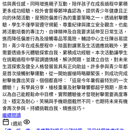
信與責任感，同時增進親子互動，陪伴孩子在成長過程中累積
更多成功經驗。校外會督導鄭坤鑫認為，提供青少年健康且正
向的休閒活動，是預防偏差行為的重要策略之一。透過射擊體
驗，學生不僅學習遵守規範、尊重紀律與建立安全觀念，也能
將活動培養的專注力、自律精神及自我要求延伸至日常生活，
進而降低偏差行為及接觸毒品等風險。輔諮中心主任陳谷易提
到，青少年在成長歷程中，除面對課業及生活適應挑戰外，更
需要透過多元體驗探索自我、累積成功經驗。本次活動讓學生
在挑戰過程中學習調適情緒、解決問題，並建立自信，對未來
生涯探索及健全人格發展皆具有正向助益。許多參與青少年都
是首次接觸射擊運動，從一開始握槍時略顯緊張，到成功完成
射擊後露出笑容，個個都直呼：「這是今年暑假最特別的一次
體驗！」有學員分享，槍枝重量及射擊聲響都超乎預期，原本
以為自己能輕鬆命中目標，實際體驗後才發現射擊需要高度專
注、穩定及耐心，笑稱與手機遊戲截然不同，也期待未來有機
會再次參與，持續挑戰自我、精進技巧。
繼續閱讀
1週前