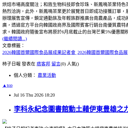
烘焙市場高度關注；和旌生物科技即食珍珠、新鳳鳴茶業特色
熱烈洽詢，此外，新鳳鳴茶業更於展覽首日即成功接獲訂單，
辦理展售宣傳，鎖定通勤族及年輕族群推廣台南農產品，成功
廣，透過官方平台向韓國政商界及國際賓客行銷台南優質農特
求。韓國政府隨後宣布將原於6月底截止的台灣芒果5%優惠關
(繼續閱讀...)
文章標籤：
2026韓國首爾國際食品展成果記者會
2026韓國首爾國際食品展
柿子日報 發表在
痞客邦
留言
(0)
人氣(
)
個人分類：
農業活動
▲top
Jul
16
Thu
2026
18:20
李科永紀念圖書館動土藉伊東豊雄之