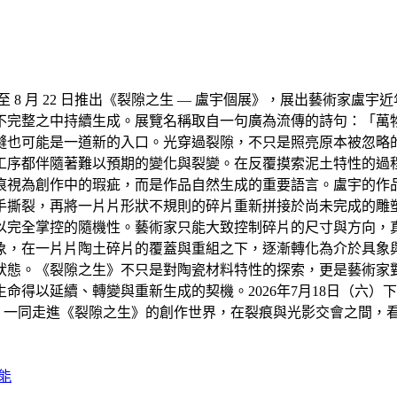
18 日至 8 月 22 日推出《裂隙之生 — 盧宇個展》，展出藝
不完整之中持續生成。展覽名稱取自一句廣為流傳的詩句：「萬
縫也可能是一道新的入口。光穿過裂隙，不只是照亮原本被忽略
工序都伴隨著難以預期的變化與裂變。在反覆摸索泥土特性的過
痕視為創作中的瑕疵，而是作品自然生成的重要語言。盧宇的作
手撕裂，再將一片片形狀不規則的碎片重新拼接於尚未完成的雕
以完全掌控的隨機性。藝術家只能大致控制碎片的尺寸與方向，
象，在一片片陶土碎片的覆蓋與重組之下，逐漸轉化為介於具象
狀態。《裂隙之生》不只是對陶瓷材料特性的探索，更是藝術家
得以延續、轉變與重新生成的契機。2026年7月18日（六）下
廊，一同走進《裂隙之生》的創作世界，在裂痕與光影交會之間，
能