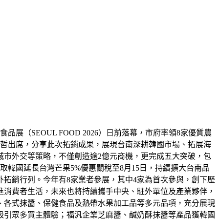
（SEOUL FOOD 2026）日前落幕，市府率領8家優質農
偉哲出席，分享此次拓銷成果，展現台南深耕韓國市場、拓展海
城市外交等策略，不僅創造逾2億元商機，更完成五大突破，包
韓國延長台灣芒果5%優惠關稅至8月15日，持續擴大台南品
拓銷行列。今年有8家業者參展，其中4家為首次參與，創下歷
進消費者生活，未來也將持續攜手中央、駐外單位及產業夥伴，
、各式抹醬、保健食品及熱帶水果加工品等多元品項，充分展現
吸引眾多買主體驗；福汎企業芝麻醬、鹹奶酥抹醬等產品獲韓國