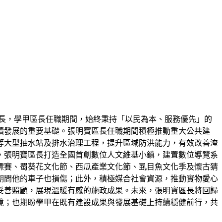
長，學甲區長任職期間，始終秉持「以民為本、服務優先」的
續發展的重要基礎。張明寶區長任職期間積極推動重大公共建
等大型抽水站及排水治理工程，提升區域防洪能力，有效改善淹
，張明寶區長打造全國首創數位人文維基小鎮，建置數位導覽系
標賽、蜀葵花文化節、西瓜產業文化節、虱目魚文化季及懷古猜
期間他的車子也損傷；此外，積極媒合社會資源，推動實物愛心
妥善照顧，展現溫暖有感的施政成果。未來，張明寶區長將回歸
境；也期盼學甲在既有建設成果與發展基礎上持續穩健前行，共