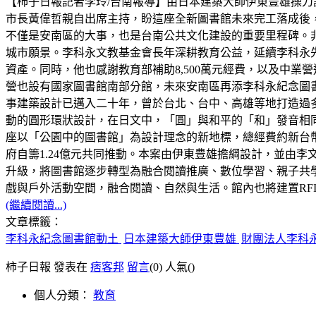
【柿子日報記者李玲/台南報導】由日本建築大師伊東豊雄操刀
市長黃偉哲親自出席主持，盼這座全新圖書館未來完工落成後
不僅是安南區的大事，也是台南公共文化建設的重要里程碑。
城市願景。李科永文教基金會長年深耕教育公益，延續李科永
資產。同時，他也感謝教育部補助8,500萬元經費，以及中
營也設有國家圖書館南部分館，未來安南區再添李科永紀念圖
事建築設計已邁入二十年，曾於台北、台中、高雄等地打造過
動的圓形環狀設計，在日文中，「圓」與和平的「和」發音相
座以「公園中的圖書館」為設計理念的新地標，總經費約新台幣3.0
府自籌1.24億元共同推動。本案由伊東豊雄擔綱設計，並由李
升級，將圖書館逐步轉型為融合閱讀推廣、數位學習、親子共
戲與戶外活動空間，融合閱讀、自然與生活。館內也將建置RF
(繼續閱讀...)
文章標籤：
李科永紀念圖書館動土
日本建築大師伊東豊雄
財團法人李科
柿子日報 發表在
痞客邦
留言
(0)
人氣(
)
個人分類：
教育