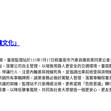
讓文化」
策，臺南監理站於115年7月17日假臺南市汽車貨運商業同業公
點，落實公司自主管理，以增進用路人更安全的交通環境。臺南
、停讓行人、注意內輪差與視線死角，並強調出車前檢查與貨物
吊銷所有車輛牌照，請業者務必做好駕駛人管理、落實車輛保養
共識的契機，監理站不只是傳遞法規，更希望將「危險意識」轉
素養，以降低肇事風險，共同為社會大眾營造一個更安心、更友