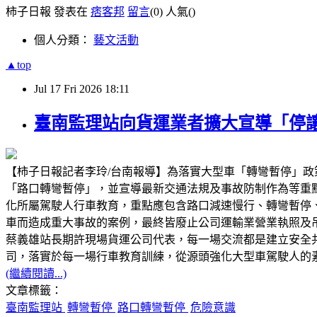
柿子日報 發表在
痞客邦
留言
(0)
人氣(
)
個人分類：
藝文活動
▲top
Jul
17
Fri
2026
18:11
臺南監理站向貨運業者擴大宣導「停
【柿子日報記者李玲/台南報導】為落實大型車「轉彎暫停」政
「路口轉彎暫停」，並宣導最新交通法規及事故防制作為等重
化所屬駕駛人行車教育，重點應包含路口減速慢行、轉彎暫停
車而造成重大事故的案例，最終皆廢止公司運輸業營業執照及
蔡義雄站長期許現場貨運公司代表，每一場交流都是建立安全
司，落實於每一場行車教育訓練，從源頭強化大型車駕駛人的
(繼續閱讀...)
文章標籤：
臺南監理站
轉彎暫停
路口轉彎暫停
危險意識