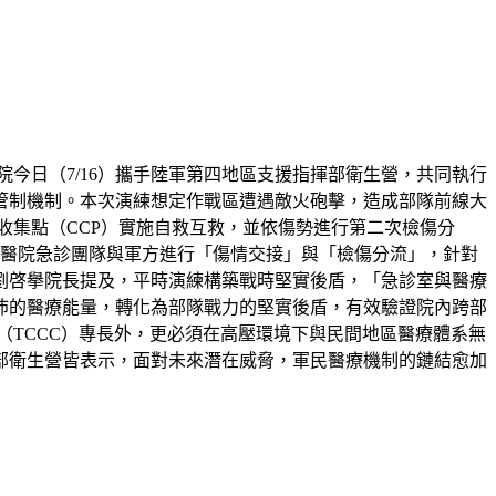
今日（7/16）攜手陸軍第四地區支援指揮部衛生營，共同執行
管制機制。本次演練想定作戰區遭遇敵火砲擊，造成部隊前線大
收集點（CCP）實施自救互救，並依傷勢進行第二次檢傷分
樓醫院急診團隊與軍方進行「傷情交接」與「檢傷分流」，針對
劉啓擧院長提及，平時演練構築戰時堅實後盾，「急診室與醫療
沛的醫療能量，轉化為部隊戰力的堅實後盾，有效驗證院內跨部
（TCCC）專長外，更必須在高壓環境下與民間地區醫療體系無
部衛生營皆表示，面對未來潛在威脅，軍民醫療機制的鏈結愈加