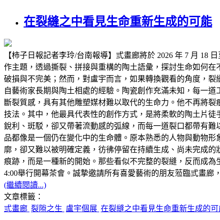
在裂縫之中看見生命重新生成的可能
【柿子日報記者李玲/台南報導】弎畫廊將於 2026 年 7 月 
作主題，透過撕裂、拼接與重構的陶土語彙，探討生命如何在
破損與不完美；然而，對盧宇而言，如果轉換觀看的角度，裂
自藝術家長期與陶土相處的經驗。陶瓷創作充滿未知，每一道
斷裂質感，具有其他雕塑媒材難以取代的生命力。他不再將裂
技法。其中，他最具代表性的創作方式，是將柔軟的陶土片徒
銳利、斑駁，卻又帶著流動感的弧線，而每一道裂口都帶有難
品都像是一個仍在變化中的生命體。原本熟悉的人物與動物形
廓，卻又難以被明確定義，彷彿停留在持續生成、尚未完成的
痕跡，而是一種新的開始。那些看似不完整的裂縫，反而成為生命
4:00舉行開幕茶會。誠摯邀請所有喜愛藝術的朋友蒞臨弎畫
(繼續閱讀...)
文章標籤：
弎畫廊
裂隙之生
盧宇個展
在裂縫之中看見生命重新生成的可