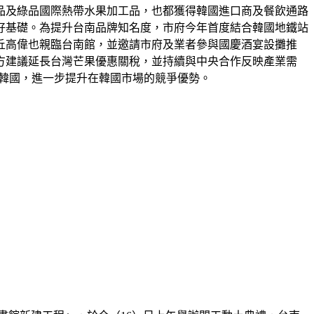
品及綠品國際熱帶水果加工品，也都獲得韓國進口商及餐飲通路
好基礎。為提升台南品牌知名度，市府今年首度結合韓國地鐵站
丘高偉也親臨台南館，並邀請市府及業者參與國慶酒宴設攤推
方建議延長台灣芒果優惠關稅，並持續與中央合作反映產業需
口韓國，進一步提升在韓國市場的競爭優勢。