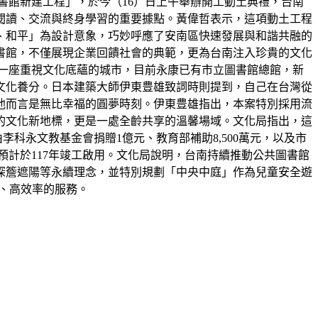
書館新建工程」，於今（16）日上午舉辦開工動土典禮，台南
閱讀、交流與終身學習的重要據點。黃偉哲表示，這項動土工程
、和平」為設計意象，巧妙呼應了安南區快速發展與和諧共融的
書館，不僅展現企業回饋社會的典範，更為台南注入珍貴的文化
是一座重視文化底蘊的城市，目前永康已有市立圖書館總館，新
文化養分。日本建築大師伊東豊雄致詞時則提到，自己在台灣從
他而言是無比幸福的圓夢時刻。伊東豊雄指出，本案特別採用流
的文化新地標，更是一處全齡共享的溫馨場域。文化局指出，這
由李科永文教基金會捐贈1億元、教育部補助8,500萬元，以及市
預計於117年竣工啟用。文化局說明，台南持續推動公共圖書館
深簷遮陽等永續理念，並特別規劃「中央中庭」作為兒童安全遊
利、高效率的服務。