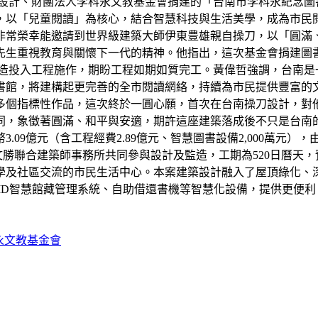
設計、財團法人李科永文教基金會捐建的「台南市李科永紀念圖
，以「兒童閱讀」為核心，結合智慧科技與生活美學，成為市民
非常榮幸能邀請到世界級建築大師伊東豊雄親自操刀，以「圓滿
先生重視教育與關懷下一代的精神。他指出，這次基金會捐建圖
業營造投入工程施作，期盼工程如期如質完工。黃偉哲強調，台南
書館，將建構起更完善的全市閱讀網絡，持續為市民提供豐富的
多個指標性作品，這次終於一圓心願，首次在台南操刀設計，對
同，象徵著圓滿、和平與安適，期許這座建築落成後不只是台南
9億元（含工程經費2.89億元、智慧圖書設備2,000萬元），
文勝聯合建築師事務所共同參與設計及監造，工期為520日曆天，
學及社區交流的市民生活中心。本案建築設計融入了屋頂綠化、
ID智慧館藏管理系統、自助借還書機等智慧化設備，提供更便
永文教基金會