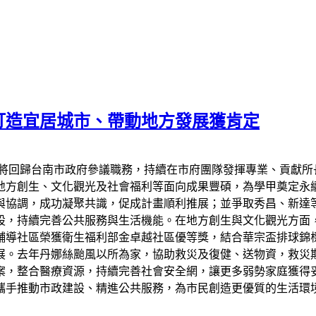
打造宜居城市、帶動地方發展獲肯定
天將回歸台南市政府參議職務，持續在市府團隊發揮專業、貢獻所
地方創生、文化觀光及社會福利等面向成果豐碩，為學甲奠定永
與協調，成功凝聚共識，促成計畫順利推展；並爭取秀昌、新達
設，持續完善公共服務與生活機能。在地方創生與文化觀光方面
輔導社區榮獲衛生福利部金卓越社區優等獎，結合華宗盃排球錦
展。去年丹娜絲颱風以所為家，協助救災及復健、送物資，救災
案，整合醫療資源，持續完善社會安全網，讓更多弱勢家庭獲得
攜手推動市政建設、精進公共服務，為市民創造更優質的生活環