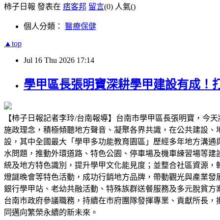
柿子日報 發表在
痞客邦
留言
(0)
人氣(
)
個人分類：
醫療保健
▲top
Jul
16
Thu
2026
17:14
學甲區長張明寶深耕學甲建設有成！
【柿子日報記者李玲/台南報導】台南市學甲區長張明寶，今
施政理念，積極傾聽地方聲音、凝聚各界共識，在公共建設、
設，其中全國最大「學甲多功能教育園區」歷經多年地方溝通
水問題，推動外環道路、特色公園、停車場及機車練習場等建
統及地方特色識別，提升學甲文化能見度；並整合社區資源，
燈謎晚會等特色活動，成功行銷地方品牌，帶動觀光與產業發
銀行學甲站、老幼共融活動、特殊族群送餐服務及多元脫貧方
台南市政府參議職務，持續在市府團隊發揮專業、貢獻所長，
同邁向繁榮永續的新未來。