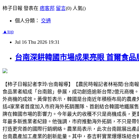
柿子日報 發表在
痞客邦
留言
(0)
人氣(
)
個人分類：
交通
▲top
Jul
16
Thu
2026
19:31
台南深耕韓國市場成果亮眼 首爾食品
【柿子日報記者李玲/台南報導】【農民時報記者林裕閎/台南報導
食品業者組成「台南館」參展，成功創造逾新台幣2億元商機。
外商機的成效。黃偉哲表示，韓國是台南近年積極布局的農產
括4家業者首度加入市府海外拓銷團隊、首創結合韓國地鐵展售
牌在韓國市場的影響力。今年最大的收穫不只是商機成長，更
年最多新進業者紀錄。他強調，市府推動海外拓銷，不只是帶
打造更完善的國際行銷網絡。農業局表示，此次台南館展出產
台南農產加工產業的創新能量。其中，泰吉軒實業爆爆珠結合