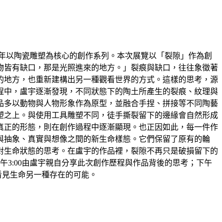
術家盧宇近年以陶瓷雕塑為核心的創作系列。本次展覽以「裂隙」作為創
物皆有缺口，那是光照進來的地方。」裂痕與缺口，往往象徵著
的地方，也重新建構出另一種觀看世界的方式。這樣的思考，源
程中，盧宇逐漸發現，不同狀態下的陶土所產生的裂痕、紋理與
品多以動物與人物形象作為原型，並融合手捏、拼接等不同陶藝
塑之上。與使用工具雕塑不同，徒手撕裂留下的邊緣會自然形成
真正的形態，則在創作過程中逐漸顯現。也正因如此，每一件作
與抽象、真實與想像之間的新生命樣態。它們保留了原有的輪
對生命狀態的思考。在盧宇的作品裡，裂隙不再只是破損留下的
午3:00由盧宇親自分享此次創作歷程與作品背後的思考；下午
看見生命另一種存在的可能。