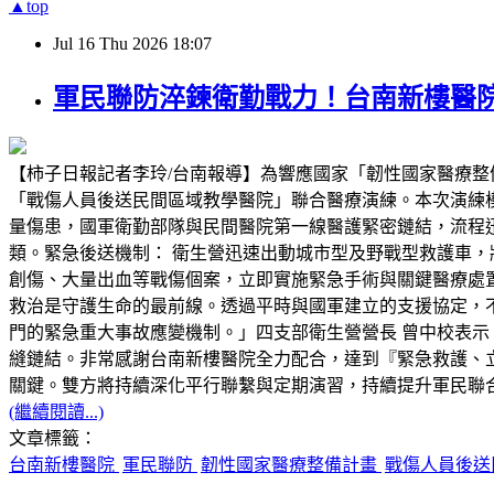
▲top
Jul
16
Thu
2026
18:07
軍民聯防淬鍊衛勤戰力！台南新樓醫
【柿子日報記者李玲/台南報導】為響應國家「韌性國家醫療整
「戰傷人員後送民間區域教學醫院」聯合醫療演練。本次演練
量傷患，國軍衛勤部隊與民間醫院第一線醫護緊密鏈結，流程迅
類。緊急後送機制： 衛生營迅速出動城市型及野戰型救護車，
創傷、大量出血等戰傷個案，立即實施緊急手術與關鍵醫療處
救治是守護生命的最前線。透過平時與國軍建立的支援協定，
門的緊急重大事故應變機制。」四支部衛生營營長 曾中校表示
縫鏈結。非常感謝台南新樓醫院全力配合，達到『緊急救護、
關鍵。雙方將持續深化平行聯繫與定期演習，持續提升軍民聯
(繼續閱讀...)
文章標籤：
台南新樓醫院
軍民聯防
韌性國家醫療整備計畫
戰傷人員後送