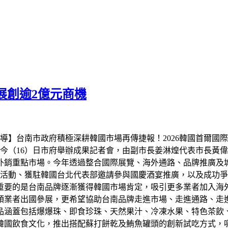
展創逾2億元商機
】台南市政府積極深耕韓國市場再傳捷報！2026韓國首爾國際食品展
今（16）日市府舉辦成果記者會，由副市長姜淋煌代表市長黃
外銷重點市場。今年透過整合國際展覽、海外通路、品牌推廣及
活動、獲駐韓國台北代表部邀請參與國慶酒宴推廣，以及成功爭取
重要的是台南品牌逐漸獲得韓國市場肯定，吸引更多業者加入海外
領業者出國參展，更希望協助台南品牌走進市場、走進通路、走
品涵蓋包括爆爆珠、即食珍珠、天然果汁、冷凍水果、特色茶飲
韓國飲食文化，推出搭配蘇打餅乾及鮪魚罐頭的創新試吃方式，