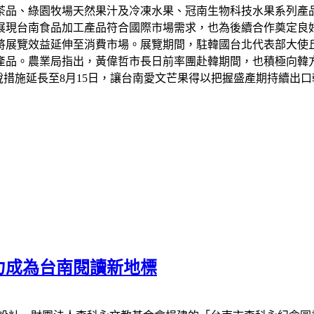
茶品、綠園牧場天然果汁及冷凍水果、冠南生物科技水果系列產
展現台南食品加工產品符合國際市場需求，也為後續合作奠定良
將展覽效益延伸至消費市場。展覽期間，駐韓國台北代表部大使
產品。農業局指出，黃偉哲市長日前率團赴韓期間，也積極向韓
稅措施延長至8月15日，讓台南愛文芒果得以把握盛產期持續出
力成為台南閱讀新地標