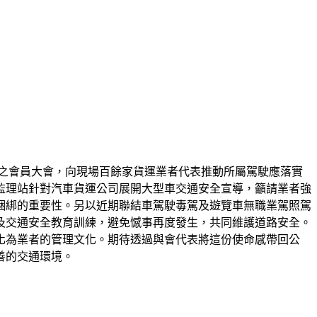
會之會員大會，向現場百餘家貨運業者代表推動所屬駕駛應落實
監理站針對汽車貨運公司展開大型車交通安全宣導，籲請業者強
綑綁的重要性。另以近期聯結車駕駛毒駕及遊覽車無職業駕照駕
及交通安全教育訓練，避免憾事再度發生，共同維護道路安全。
化為業者的管理文化。期待透過與會代表將這份使命感帶回公
善的交通環境。