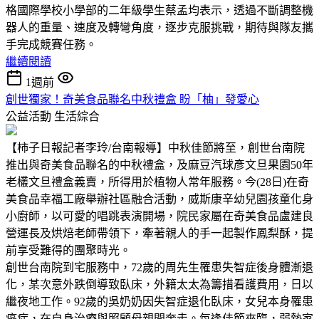
格國際學校小學部的二年級學生蔡孟均表示，透過不斷調整機
器人的重量、速度及轉彎角度，逐步克服挑戰，期待與隊友攜
手完成競賽任務。
繼續閱讀
1週前
創世獨家！奇美食品聯名中秋禮盒 盼「柚」發愛心
公益活動
生活綜合
【柿子日報記者李玲/台南報導】中秋佳節將至，創世台南院
推出與奇美食品聯名的中秋禮盒，及麻豆汽球彥文旦果園50年
老欉文旦禮盒義賣，所得用於植物人常年服務。今(28日)在奇
美食品幸福工廠舉辦社區融合活動，威斯康辛幼兒園孩童化身
小廚師，以可愛的唱跳表演開場，院民家屬在奇美食品盧建良
營運長及烘焙老師帶領下，牽著親人的手一起製作鳳梨酥，提
前享受難得的團聚時光。
創世台南院到宅服務中，72歲的周先生罹患失智症後身體漸退
化，某次意外跌倒導致臥床，外籍太太為籌措看護費用，日以
繼夜地工作。92歲的吳奶奶因失智症退化臥床，女兒本身罹患
癌症，在自身治療與照顧母親間奔走。每逢佳節來臨，弱勢家