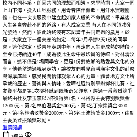
校內不同科系，卻因共同的理想而相遇。求學時期，大家一同
上山下海，投入山地服務，用青春陪伴偏鄉，用汗水實踐關
懷，也在一次次服務中建立起如家人般的革命情感。畢業後，
人生各自奔赴不同的道路，有人成家立業 有人在不同領域發
光發熱，然而，彼此始終沒有忘記當年共同走過的歲月。於
是，大家立下一個美麗的約定—每年7月舉辦2天1夜的同學
會。這份約定，從青年走到中年，再走向人生更成熟的階段，
至今已持續近40年，成為彼此生命中最珍貴的傳統。對林清汶
而言，這不僅是1場同學會，更是1份對故鄉的熱愛與文化的分
享。他希望透過親身走訪，讓校友們看見台灣廟宇文化的莊嚴
與深厚底蘊，感受民間信仰凝聚人心的力量，體會地方文化所
承載的歷史、藝術與人情味。愛暉社還特別舉辦擲杯比賽，社
友幾乎都是第1次擲杯感到既新奇又興奮，經過一番激烈競爭
最終由社友李玉燕以7杯獲得第1名，林裕源主委特別獎獎金
12000元、第2名林伯澄獎金5000元、第3名丁宗榮獎金3000
元、第4名林清汶獎金2000元、第5名王沛綺獎金1000元，由副
主委吳登振頒獎鼓勵。
繼續閱讀
1週前