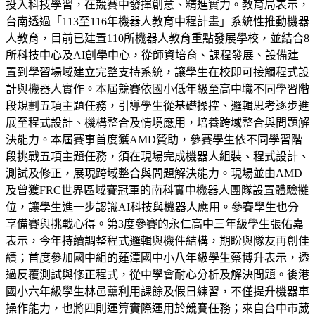
投入科技學習，在競賽中發揮創意、精進實力。教育局表示，
台南透過「113至116年機器人教育中程計畫」系統性推動機器
人教育，目前已建置110所機器人教育重點發展學校，並結合8
所科技中心及AI創學中心，從師資培育、課程發展、設備建
置到學習場域建立完整支持系統，讓學生在校即可接觸程式設
計與機器人實作。本屆競賽依國小低年級至高中職不同學習階
段規劃五項主題任務，引導學生從基礎操控、邏輯思考逐步進
展至程式設計、機構整合及情境應用，培養跨域整合與問題解
決能力。本屆賽事首度獲AMD贊助，參賽學生依不同學習階
段挑戰五項主題任務，須在現場完成機器人組裝、程式設計、
測試及修正，展現跨域整合與問題解決能力。現場並由AMD
及曾獲FRC世界區域賽冠軍的南科實中機器人團隊設置體驗攤
位，讓學生進一步認識AI科技與機器人應用。參賽學生也分
享備賽與挑戰心得。第3度參賽的永仁高中三年級學生張佑嘉
表示，今年持續調整程式邏輯與機件結構，期盼與隊友再創佳
績；首度參加國中組的蓮潭國中小八年級學生蔡博升表示，透
過反覆測試與修正程式，從中學會耐心分析及解決問題。後港
國小六年級學生林邑薰利用課餘及假日練習，不僅提升機器車
操作能力，也將四則運算實際運用於競賽任務；來自台中市葳