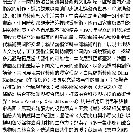
襄盛舉，一同打造融合閱讀與藝術的文化場域。匯聚國內外藝
術家的創作，邀請觀眾以閱讀的步調走進藝術世界。玲廊滿藝
致力於推將藝術融入生活當中，在信義區是全台唯一24小時的
畫廊，任何時刻都能走進這裡欣賞藝術。國內四家畫廊長期深
耕藝術推廣，亦各自承載不同的使命。1978年成立的阿波羅畫
廊致力發掘亞洲藝術家的創新能量；尊彩藝術中心積極推動當
代藝術與國際交流；藝星藝術深耕臺灣藝術創作，展現土地與
人文情感；丁丁藝術空間則持續引介國內外新銳藝術家，透過
多元觀點拓展當代藝術的可能性。本次展覽匯聚臺灣、韓國、
德國及白俄羅斯等不同文化背景的藝術家，以多元媒材與創作
語彙，共同展現當代藝術的豐富樣貌。白俄羅斯藝術家 Dima
Kashtalyan《午夜廊道》擅長以充滿敘事性的畫面，引領觀者
穿梭記憶、情感與想像；韓國藝術家裵秀英《天使之心-第一
條路》結合不鏽鋼與複合媒材，打造融合科技與夢境的藝術世
界。Mario Weinberg《Folklift sauteed》則是運用鮮明色彩與抽
象構圖，展現充滿張力的視覺節奏。王雯《織》透過細膩筆觸
描繪人物情感與生命記憶；盧俊翰《大霸尖山與小霸尖山》以
鮮明色彩詮釋臺灣山林的生命力；鄭崇孝《多一隻小鹿》融合
動物與森林意象，傳遞自然共生的溫暖；蘇頤涵《雲中之鯉》