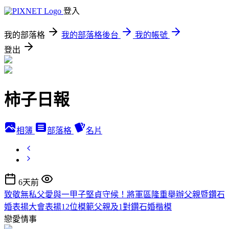
登入
我的部落格
我的部落格後台
我的帳號
登出
柿子日報
相簿
部落格
名片
6天前
致敬無私父愛與一甲子堅貞守候！將軍區隆重舉辦父親暨鑽石
婚表揚大會表揚12位模範父親及1對鑽石婚楷模
戀愛情事