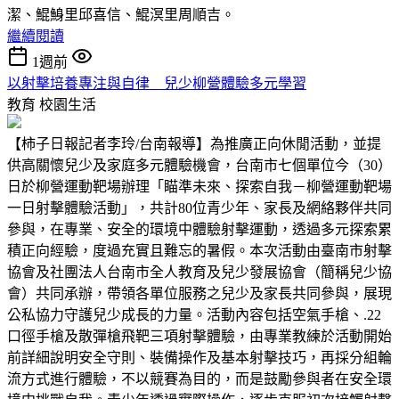
潔、鯤鯓里邱喜信、鯤溟里周順吉。
繼續閱讀
1週前
以射擊培養專注與自律 兒少柳營體驗多元學習
教育
校園生活
【柿子日報記者李玲/台南報導】為推廣正向休閒活動，並提
供高關懷兒少及家庭多元體驗機會，台南市七個單位今（30）
日於柳營運動靶場辦理「瞄準未來、探索自我－柳營運動靶場
一日射擊體驗活動」，共計80位青少年、家長及網絡夥伴共同
參與，在專業、安全的環境中體驗射擊運動，透過多元探索累
積正向經驗，度過充實且難忘的暑假。本次活動由臺南市射擊
協會及社團法人台南市全人教育及兒少發展協會（簡稱兒少協
會）共同承辦，帶領各單位服務之兒少及家長共同參與，展現
公私協力守護兒少成長的力量。活動內容包括空氣手槍、.22
口徑手槍及散彈槍飛靶三項射擊體驗，由專業教練於活動開始
前詳細說明安全守則、裝備操作及基本射擊技巧，再採分組輪
流方式進行體驗，不以競賽為目的，而是鼓勵參與者在安全環