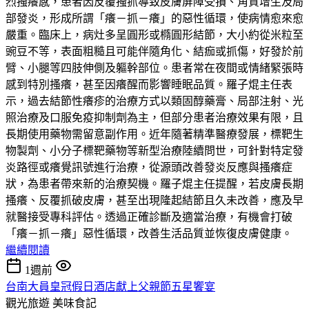
烈搔癢感，患者因反覆搔抓導致皮膚屏障受損、角質增生及局
部發炎，形成所謂「癢－抓－癢」的惡性循環，使病情愈來愈
嚴重。臨床上，病灶多呈圓形或橢圓形結節，大小約從米粒至
豌豆不等，表面粗糙且可能伴隨角化、結痂或抓傷，好發於前
臂、小腿等四肢伸側及軀幹部位。患者常在夜間或情緒緊張時
感到特別搔癢，甚至因癢醒而影響睡眠品質。羅子焜主任表
示，過去結節性癢疹的治療方式以類固醇藥膏、局部注射、光
照治療及口服免疫抑制劑為主，但部分患者治療效果有限，且
長期使用藥物需留意副作用。近年隨著精準醫療發展，標靶生
物製劑、小分子標靶藥物等新型治療陸續問世，可針對特定發
炎路徑或癢覺訊號進行治療，從源頭改善發炎反應與搔癢症
狀，為患者帶來新的治療契機。羅子焜主任提醒，若皮膚長期
搔癢、反覆抓破皮膚，甚至出現隆起結節且久未改善，應及早
就醫接受專科評估。透過正確診斷及適當治療，有機會打破
「癢－抓－癢」惡性循環，改善生活品質並恢復皮膚健康。
繼續閱讀
1週前
台南大員皇冠假日酒店獻上父親節五星饗宴
觀光旅遊
美味食記