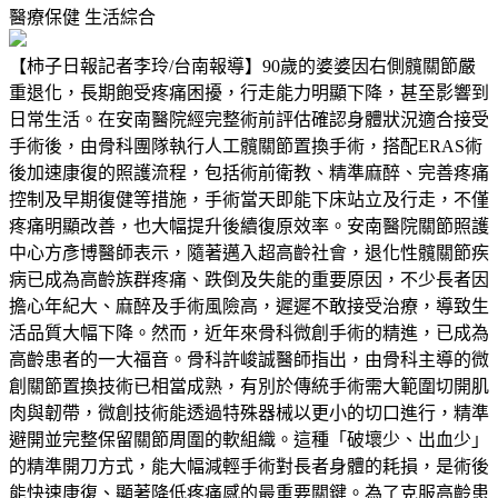
醫療保健
生活綜合
【柿子日報記者李玲/台南報導】90歲的婆婆因右側髖關節嚴
重退化，長期飽受疼痛困擾，行走能力明顯下降，甚至影響到
日常生活。在安南醫院經完整術前評估確認身體狀況適合接受
手術後，由骨科團隊執行人工髖關節置換手術，搭配ERAS術
後加速康復的照護流程，包括術前衛教、精準麻醉、完善疼痛
控制及早期復健等措施，手術當天即能下床站立及行走，不僅
疼痛明顯改善，也大幅提升後續復原效率。安南醫院關節照護
中心方彥博醫師表示，隨著邁入超高齡社會，退化性髖關節疾
病已成為高齡族群疼痛、跌倒及失能的重要原因，不少長者因
擔心年紀大、麻醉及手術風險高，遲遲不敢接受治療，導致生
活品質大幅下降。然而，近年來骨科微創手術的精進，已成為
高齡患者的一大福音。骨科許峻誠醫師指出，由骨科主導的微
創關節置換技術已相當成熟，有別於傳統手術需大範圍切開肌
肉與韌帶，微創技術能透過特殊器械以更小的切口進行，精準
避開並完整保留關節周圍的軟組織。這種「破壞少、出血少」
的精準開刀方式，能大幅減輕手術對長者身體的耗損，是術後
能快速康復、顯著降低疼痛感的最重要關鍵。為了克服高齡患