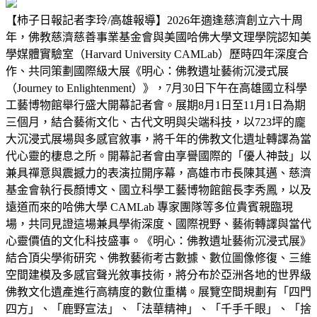
【柿子日報記者李玲/高雄報導】2026年適逢慈濟創立六十周
年，佛教慈濟慈善事業基金會與美國哈佛大學文理學院認知美
學媒體實驗室（Harvard University CAMLab）歷時四年深度合
作、共同策劃國際級大展《明心：佛教遺址藝術沉浸式展
（Journey to Enlightenment）》，7月30日下午在高雄國立科學
工藝博物館舉行盛大開幕記者會。展期8月1日至11月1日為期
三個月，結合藝術文化、古代文明與尖端科技，以723坪的龐
大沉浸式展場與多感官敘事，將千年的佛教文化遺址轉譯為當
代心靈的棲息之所。開幕記者會由享譽國際的「優人神鼓」以
兼具禪意與震撼力的表演拉開序幕，高雄市市長陳其邁、慈濟
基金會執行長顏博文、國立科學工藝博物館館長李秀鳳，以及
遠道而來的哈佛大學 CAMLab 專家團隊等多位貴賓親臨現
場，共同見證這場兼具學術深度、國際視野、藝術轉譯與當代
心靈價值的文化科技盛事。《明心：佛教遺址藝術沉浸式展》
結合頂尖學術研究、佛教藝術考古數據、數位圖像修復、三維
空間建模及多感官聲光敘事技術，將分布於亞洲各地的世界級
佛教文化遺產進行高精度的數位重構。展覽空間規劃有「四門
四方」、「鹿野宣法」、「法華精神」、「千手千眼」、「捨