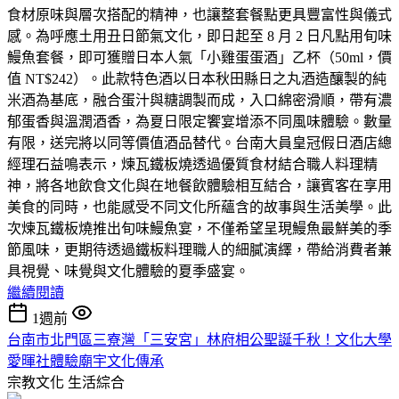
食材原味與層次搭配的精神，也讓整套餐點更具豐富性與儀式
感。為呼應土用丑日節氣文化，即日起至 8 月 2 日凡點用旬味
鰻魚套餐，即可獲贈日本人氣「小雞蛋蛋酒」乙杯（50ml，價
值 NT$242）。此款特色酒以日本秋田縣日之丸酒造釀製的純
米酒為基底，融合蛋汁與糖調製而成，入口綿密滑順，帶有濃
郁蛋香與溫潤酒香，為夏日限定饗宴增添不同風味體驗。數量
有限，送完將以同等價值酒品替代。台南大員皇冠假日酒店總
經理石益鳴表示，煉瓦鐵板燒透過優質食材結合職人料理精
神，將各地飲食文化與在地餐飲體驗相互結合，讓賓客在享用
美食的同時，也能感受不同文化所蘊含的故事與生活美學。此
次煉瓦鐵板燒推出旬味鰻魚宴，不僅希望呈現鰻魚最鮮美的季
節風味，更期待透過鐵板料理職人的細膩演繹，帶給消費者兼
具視覺、味覺與文化體驗的夏季盛宴。
繼續閱讀
1週前
台南市北門區三寮灣「三安宮」林府相公聖誕千秋！文化大學
愛暉社體驗廟宇文化傳承
宗教文化
生活綜合