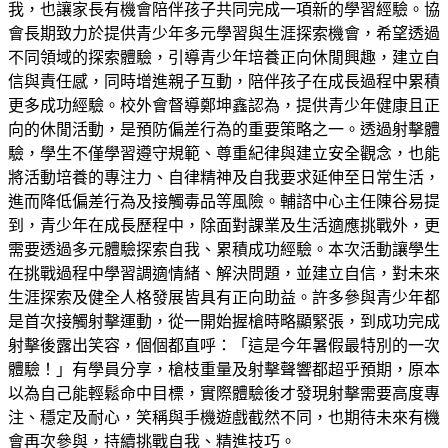
我，也讓家長有機會陪伴孩子共同完成一項新的學習經驗。協
會長期致力於提供青少年多元學習與生涯探索機會，希望透過
不同領域的探索體驗，引導青少年培養正向休閒興趣，建立自
信與責任感，同時增進親子互動，陪伴孩子在成長過程中累積
更多成功經驗。校外會督導鄭坤鑫認為，提供青少年健康且正
向的休閒活動，是預防偏差行為的重要策略之一。透過射擊體
驗，學生不僅學習遵守規範、尊重紀律與建立安全觀念，也能
將活動培養的專注力、自律精神及自我要求延伸至日常生活，
進而降低偏差行為及接觸毒品等風險。輔諮中心主任陳谷易提
到，青少年在成長歷程中，除面對課業及生活適應挑戰外，更
需要透過多元體驗探索自我、累積成功經驗。本次活動讓學生
在挑戰過程中學習調適情緒、解決問題，並建立自信，對未來
生涯探索及健全人格發展皆具有正向助益。許多參與青少年都
是首次接觸射擊運動，從一開始握槍時略顯緊張，到成功完成
射擊後露出笑容，個個都直呼：「這是今年暑假最特別的一次
體驗！」有學員分享，槍枝重量及射擊聲響都超乎預期，原本
以為自己能輕鬆命中目標，實際體驗後才發現射擊需要高度專
注、穩定及耐心，笑稱與手機遊戲截然不同，也期待未來有機
會再次參與，持續挑戰自我、精進技巧。