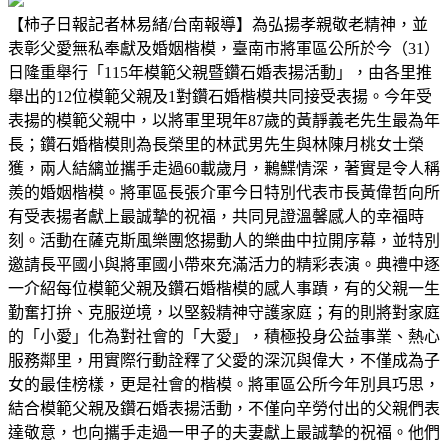
【柿子日報記者林易緒/台南報導】為弘揚孝親敬老精神，並
表彰父愛無私奉獻及婚姻楷模，臺南市將軍區公所於今（31）
日隆重舉行「115年模範父親暨鑽石婚表揚活動」，由各里推
舉出的12位模範父親及1對鑽石婚楷模共同接受表揚。今年受
表揚的模範父親中，以將軍里現年87歲的黃靜義老先生最為年
長；鑽石婚楷模則為長榮里的林武男先生與林陳月桃女士榮
獲，兩人結縭並攜手走過60載歲月，鶼鰈情深，著實是令人稱
羨的婚姻楷模。將軍區長張介軍今日特別代表市長黃偉哲向所
有受表揚者獻上最誠摯的祝福，共同見證溫馨感人的幸福時
刻。活動在薩克斯風樂團悠揚動人的樂曲中拉開序幕，並特別
邀請長平國小與將軍國小帶來充滿活力的精彩表演。典禮中逐
一介紹每位模範父親及鑽石婚楷模的感人事蹟，有的父親一生
勤奮打拚、克服逆境，以堅毅精神守護家庭；有的則將對家庭
的「小愛」化為對社會的「大愛」，積極投身公益事業、熱心
服務鄰里，用實際行動詮釋了父愛的深沉與偉大，不僅成為子
女的最佳榜樣，更是社會的楷模。將軍區公所今年別具巧思，
結合模範父親及鑽石婚表揚活動，不僅向辛勞付出的父親們表
達敬意，也向攜手走過一甲子的夫妻獻上最誠摯的祝福。他們