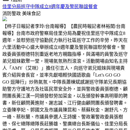
佳里分局巡守中隊成立8週年慶及警民聯誼餐會
消防警政
美味食記
【柿子日報記者李玲/台南報導】【農民時報記者林裕閎/台南
報導】台南市政府警察局佳里分局為慶祝佳里巡守中隊成立8
週年，並慰勞巡守協勤民力執行社區巡守工作的辛勞，昨天在
六里活動中心盛大舉辦成立8週年慶及警民聯誼慰勞餐會。警
政委員張樹德特別重返老地方親臨指導，與滿場的員警及巡守
弟兄姐妹歡聚一堂，現場氣氛熱烈滾滾。活動開場由知名主持
人「AMY（艾咪）」擔任引言人，向巡守弟兄姐妹與現場貴
賓介紹與會長官，並率先獻唱輕快國語歌曲「Let’s GO GO
GO 逗陣行」炒熱氣氛。中隊長蕭棟斌感謝巡守隊弟兄長期協
助警方守護地方及社區民眾安全外，並與警政委員張樹德、顧
問團長黃江漢一同頒發慰勞加菜金，以及頒發幹事高明華的聘
書，新任顧問黃進財、謝志誠、江行健由顧問團長頒發聘書。
立委陳亭妃、郭國文及市議員陳昆和、蔡蘇秋金、謝舒凡、方
一峰、蔡秋蘭、市議員參選人王詩媛、警政署警政委員張樹
德、保七總隊總隊長莊勝雄、警廣總台長斯儀仙、佳里分局長