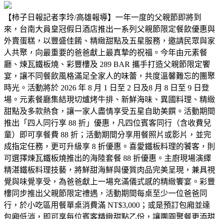
【柿子日報記者李玲/高雄報導】一年一度的父親節即將到
來，台南大員皇冠假日酒店推出一系列父親節限定餐飲優惠與
外賣蛋糕，以豐盛佳餚、精緻甜點及五星服務，邀請民眾與家
人共聚，向最重要的爸爸獻上最真摯的祝福。今年由元素餐
廳、煉瓦鐵板燒、彩豐樓及 289 BAR 攜手打造父親節限定饗
宴，讓不同餐飲風格滿足全家人的味蕾，共度溫馨難忘的團聚
時光。活動將於 2026 年 8 月 1 日至 2 日及8 月 8 日至 9 日登
場。元素餐廳集結現切爐烤牛排、新鮮海味、異國料理、精緻
甜點及多款熱食，讓一家人盡情享受五星自助美饌。活動期間
推出「四人同行享 88 折」優惠，凡四位賓客同行（含收費兒
童）即可享餐費 88 折；活動期間分享用餐照片或影片，並完
成指定任務，更可升級享 8 折優惠。喜愛鐵板料理的饕客，則
可選擇煉瓦鐵板燒推出的海陸套餐 88 折優惠。主廚現場演繹
精湛鐵板料理技藝，將鮮甜海鮮與優質肉品完美呈現，兼具視
覺與味覺享受，為爸爸獻上一場充滿儀式感的精緻饗宴。彩豐
樓同步推出父親節限定禮遇，活動期間每桌至少一位爸爸同
行，於小吃區用餐單桌消費滿 NT$3,000；或是預訂包廂並達
包廂低消，即可享每位賓客精緻甜點乙份，讓團圓聚餐更添甜