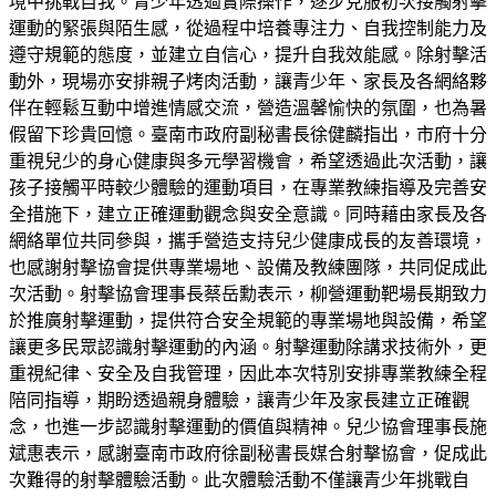
境中挑戰自我。青少年透過實際操作，逐步克服初次接觸射擊
運動的緊張與陌生感，從過程中培養專注力、自我控制能力及
遵守規範的態度，並建立自信心，提升自我效能感。除射擊活
動外，現場亦安排親子烤肉活動，讓青少年、家長及各網絡夥
伴在輕鬆互動中增進情感交流，營造溫馨愉快的氛圍，也為暑
假留下珍貴回憶。臺南市政府副秘書長徐健麟指出，市府十分
重視兒少的身心健康與多元學習機會，希望透過此次活動，讓
孩子接觸平時較少體驗的運動項目，在專業教練指導及完善安
全措施下，建立正確運動觀念與安全意識。同時藉由家長及各
網絡單位共同參與，攜手營造支持兒少健康成長的友善環境，
也感謝射擊協會提供專業場地、設備及教練團隊，共同促成此
次活動。射擊協會理事長蔡岳勳表示，柳營運動靶場長期致力
於推廣射擊運動，提供符合安全規範的專業場地與設備，希望
讓更多民眾認識射擊運動的內涵。射擊運動除講求技術外，更
重視紀律、安全及自我管理，因此本次特別安排專業教練全程
陪同指導，期盼透過親身體驗，讓青少年及家長建立正確觀
念，也進一步認識射擊運動的價值與精神。兒少協會理事長施
斌惠表示，感謝臺南市政府徐副秘書長媒合射擊協會，促成此
次難得的射擊體驗活動。此次體驗活動不僅讓青少年挑戰自