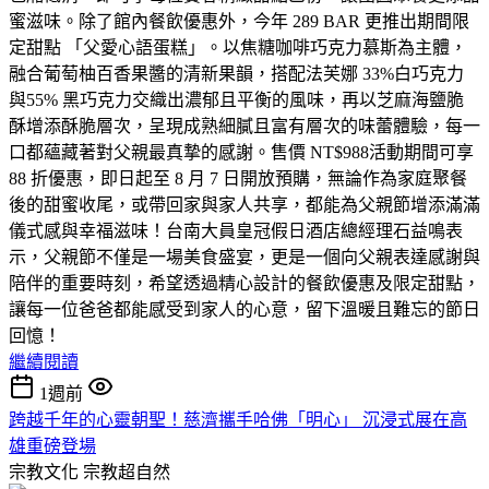
蜜滋味。除了館內餐飲優惠外，今年 289 BAR 更推出期間限
定甜點 「父愛心語蛋糕」。以焦糖咖啡巧克力慕斯為主體，
融合葡萄柚百香果醬的清新果韻，搭配法芙娜 33%白巧克力
與55% 黑巧克力交織出濃郁且平衡的風味，再以芝麻海鹽脆
酥增添酥脆層次，呈現成熟細膩且富有層次的味蕾體驗，每一
口都蘊藏著對父親最真摯的感謝。售價 NT$988活動期間可享
88 折優惠，即日起至 8 月 7 日開放預購，無論作為家庭聚餐
後的甜蜜收尾，或帶回家與家人共享，都能為父親節增添滿滿
儀式感與幸福滋味！台南大員皇冠假日酒店總經理石益鳴表
示，父親節不僅是一場美食盛宴，更是一個向父親表達感謝與
陪伴的重要時刻，希望透過精心設計的餐飲優惠及限定甜點，
讓每一位爸爸都能感受到家人的心意，留下溫暖且難忘的節日
回憶！
繼續閱讀
1週前
跨越千年的心靈朝聖！慈濟攜手哈佛「明心」 沉浸式展在高
雄重磅登場
宗教文化
宗教超自然