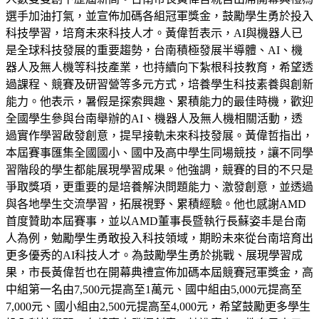
選手加油打氣，並宣佈加碼各組冠軍獎金，鼓勵學生勇於投入
科技學習，培育未來科技人才。黃偉哲表示，AI與機器人已
是全球科技發展的重要趨勢，台南積極發展半導體、AI、機
器人及無人機等科技產業，也持續向下紮根科技教育，希望透
過課程、競賽及研習營等多元方式，培養學生科技素養與創新
能力。他表示，暑假是探索興趣、累積能力的最佳時機，歡迎
全國學生參與台南舉辦的AI、機器人及無人機相關活動，透
過實作學習啟發創意，提早接軌未來科技發展。黃偉哲指出，
本屆賽事匯集全國國小、國中及高中學生同場競技，讓不同學
習階段的學生都能展現學習成果。他強調，競賽的目的不只是
爭取獎項，更重要的是培養解決問題能力、激發創意，並透過
與各地學生交流學習，拓展視野、累積經驗。他也感謝AMD
首度贊助本屆賽事，並以AMD董事長暨執行長蘇姿丰是台南
人為例，勉勵學生勇敢投入科技領域，期盼未來從台南培育出
更多優秀的AI科技人才。為鼓勵學生勇於挑戰、展現學習成
果，市長黃偉哲也在開幕典禮宣佈加碼本屆競賽冠軍獎金，高
中組第一名由7,500元提高至1萬元、國中組由5,000元提高至
7,000元、國小組由2,500元提高至4,000元，希望鼓勵更多學生