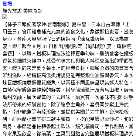
登場
觀光旅遊
美味食記
【柿子日報記者李玲/台南報導】夏來臨，日本自古流傳「土
用丑日」食用鰻魚補充元氣的飲食文化，象徵迎接炎夏、滋養
身心。台南大員皇冠假日酒店館內「煉瓦鐵板燒」以此為靈
感，即日起至 8 月 31 日推出期間限定【旬味鰻魚宴｜鐵板燒
套餐】，以職人鐵板料理技法詮釋夏季旬味，邀請饕客在鐵板
香氣與細膩火候中，感受旬味文化與職人料理交織出的季節饗
宴。鰻魚向來是夏季餐桌上的經典食材，細緻柔嫩的肉質富含
鮮甜滋味，經鐵板高溫炙烤後更能完整鎖住油脂與香氣。本次
煉瓦鐵板燒嚴選優質鰻魚，以兩種不同風味呈現其迷人特色，
白燒保留鰻魚最純粹的鮮美，搭配蒲燒醬汁及有馬山椒，展現
鹹甜交融、層次豐富的日式風味，讓賓客一次品味不同料理手
法所帶來的細膩變化。除了鰻魚主角外，套餐同步獻上海虎
蝦、南非鮑魚等海陸珍饈，並提供美國菲力牛排、台灣松板
豬、紐西蘭小羔羊排三款主餐擇一，搭配星鰻野菜沙拉、旬彩
刺身、季節湯品佐蒜香起士軟法、鰻魚箱壽司、手作甜點、當
令水果及飲品，從前菜、主菜到甜點皆完整展現鐵板料理講究