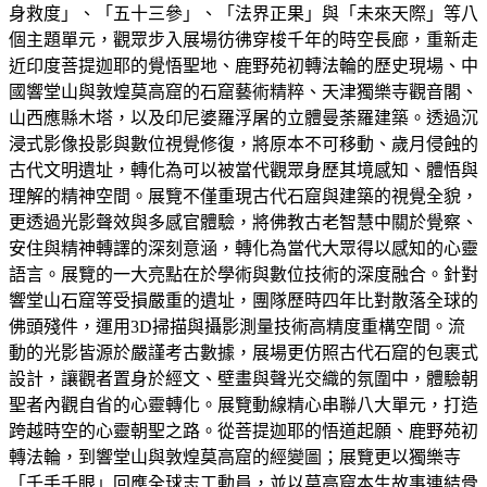
身救度」、「五十三參」、「法界正果」與「未來天際」等八
個主題單元，觀眾步入展場彷彿穿梭千年的時空長廊，重新走
近印度菩提迦耶的覺悟聖地、鹿野苑初轉法輪的歷史現場、中
國響堂山與敦煌莫高窟的石窟藝術精粹、天津獨樂寺觀音閣、
山西應縣木塔，以及印尼婆羅浮屠的立體曼荼羅建築。透過沉
浸式影像投影與數位視覺修復，將原本不可移動、歲月侵蝕的
古代文明遺址，轉化為可以被當代觀眾身歷其境感知、體悟與
理解的精神空間。展覽不僅重現古代石窟與建築的視覺全貌，
更透過光影聲效與多感官體驗，將佛教古老智慧中關於覺察、
安住與精神轉譯的深刻意涵，轉化為當代大眾得以感知的心靈
語言。展覽的一大亮點在於學術與數位技術的深度融合。針對
響堂山石窟等受損嚴重的遺址，團隊歷時四年比對散落全球的
佛頭殘件，運用3D掃描與攝影測量技術高精度重構空間。流
動的光影皆源於嚴謹考古數據，展場更仿照古代石窟的包裹式
設計，讓觀者置身於經文、壁畫與聲光交織的氛圍中，體驗朝
聖者內觀自省的心靈轉化。展覽動線精心串聯八大單元，打造
跨越時空的心靈朝聖之路。從菩提迦耶的悟道起願、鹿野苑初
轉法輪，到響堂山與敦煌莫高窟的經變圖；展覽更以獨樂寺
「千手千眼」回應全球志工動員，並以莫高窟本生故事連結骨