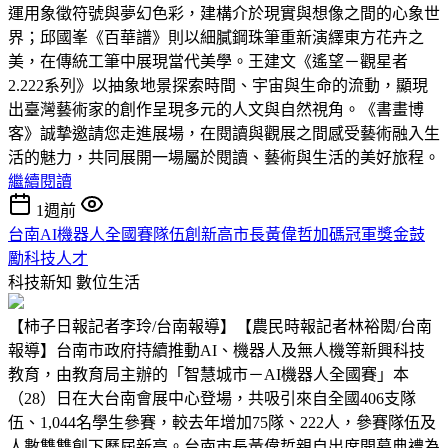
運用象徵符號與夢幻色彩，建構介於現實與想像之間的心象世
界；邱國峯《百華譜》則以細膩鋼珠筆重新演繹東方花卉之
美，在傳統工筆中展現當代美學。王建文《遙望－觀星者
2.222系列》以抽象地景探索時間、宇宙與生命的流動，顯現
出臺灣藝術家的創作呈現多元的人文與自然視角。《書畫博
客》誠摯邀請您走進展場，在閱讀與觀展之間感受藝術融入生
活的魅力，共同展開一場屬於閱讀、藝術與生活的美好旅程。
繼續閱讀
1週前
台南AI機器人全國賽隊伍創新高市長黃偉哲加碼冠軍獎金鼓
勵科技人才
科技新知
數位生活
【柿子日報記者李玲/台南報導】【農民時報記者林裕閎/台南
報導】台南市政府持續推動AI、機器人及無人機等新興科技
教育，由教育局主辦的「智慧城市－AI機器人全國賽」本
（28）日在大台南會展中心登場，共吸引來自全國406支隊
伍、1,044名學生參賽，較去年增加75隊、222人，參賽隊伍及
人數雙雙創下歷屆新高。台南市長黃偉哲親自出席開幕典禮為