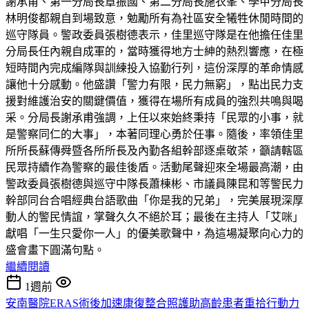
謝承甫、第一分局長章振國、第二分局長施衣峯、學甲分局長
林明俊都親自到場致意，勉勵所有為社區安全犧牲休閒時間的
巡守隊員。警政委員張樹德表示，佳里巡守隊是在他擔任佳里
分局長任內親自成軍的，當時獲得地方士紳的熱烈響應，在極
短時間內完成編隊與訓練投入協勤行列，這份深厚的革命情感
讓他十分感動。他盛讚「警力有限，民力無窮」，點出民力支
援對維護治安的關鍵價值，獲得在場所有成員的強烈共鳴與喝
采。分局長謝承甫強調，上任以來始終秉持「民眾的小事，就
是警察同仁的大事」，本著同理心勇於任事。隨後，率領佳里
所所長蘇傳舜暨各所所長及內勤各組幹部逐桌敬茶，籲請轄區
民眾持續作為警察的最佳後盾。活動尾聲迎來全場最高潮，由
警政委員張樹德與巡守中隊長蕭棟彬、市議員陳昆和等警民力
幹部同台合唱經典台語歌曲「你是我的兄弟」，完美展現深厚
動人的警民情誼，掌聲久久不絕於耳；最後在主持人「艾咪」
獻唱「一生只愛你一人」的優美歌聲中，為這場凝聚向心力的
盛會畫下圓滿句點。
繼續閱讀
1週前
安南醫院ERAS術後加速康復整合照護助高齡患者重拾行動力