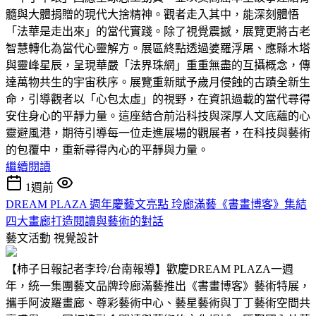
髓與大體捐贈的現代大捨精神。觀者走入其中，能深刻體悟
「法華是走出來」的當代實踐。除了視覺震撼，展覽更將古老
智慧轉化為當代心靈解方。展區終點透過婆羅浮屠、應縣木塔
與靈峰星辰，呈現華嚴「法界珠網」重重無盡的互攝概念，傳
達萬物共生的宇宙秩序。展覽重新賦予歲月侵蝕的古蹟全新生
命，引導觀者以「心包太虛」的視野，在資訊過載的當代尋得
安住身心的平靜力量。這座結合前沿科技與深厚人文底蘊的心
靈避風港，期待引導每一位走進展場的觀展者，在科技與藝術
的包覆中，重新尋得內心的平靜與力量。
繼續閱讀
1週前
DREAM PLAZA 週年慶藝文亮點 玲廊滿藝《書畫博客》集結
四大畫廊打造閱讀與藝術的對話
藝文活動
視覺設計
【柿子日報記者李玲/台南報導】歡慶DREAM PLAZA一週
年，統一集團藝文品牌玲廊滿藝推出《書畫博客》藝術特展，
攜手阿波羅畫廊、尊彩藝術中心、藝星藝術與丁丁藝術空間共