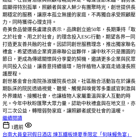
庭顯得特別孤單，照顧者與家人鮮少有團聚時光，創世提供長
期穩定的服務，讓原本孤立無援的家庭，不再獨自承受照顧壓
力，同時獲得心理支持。
奇美食品營運長盧建良表示，品牌創立逾50年，長期秉持「取
之於社會、用之於社會」的理念投入ESG行動，期望各界一同
打造更友善共融的社會。因認同創世服務理念，推出獨家聯名
禮盒，希望透過企業資源串聯公益夥伴，讓中秋不只是團圓的
節日，更成為傳遞關懷與分享愛的契機，邀請更多企業與民眾
共同投入公益，讓善意持續循環，陪伴植物人家庭走過漫長照
護歷程。
創世基金會台南院孫淑媛院長也說，社區融合活動旨在於讓長
期臥床的院民透過視覺、聽覺、觸覺與嗅覺等多重感官刺激與
外界連結、接觸社會，也讓植物人家屬重溫與家人互動的時
光。今年中秋盼匯聚大眾力量，認助中秋禮盒與在地文旦，亦
可二次公益，轉贈弱勢家庭，讓照顧者感受社會的溫暖。
繼續閱讀
1週前
台南大員皇冠假日酒店 煉瓦鐵板燒夏季限定「旬味鰻魚宴」