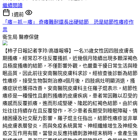
繼續閱讀
1週前
「癢－抓－癢」 奇癢難耐還長出硬結節 恐是結節性癢疹作
祟
衛生局
醫療保健
【柿子日報記者李玲/高雄報導】一名35歲女性因四肢皮膚長
期搔癢，經常忍不住反覆搔抓，近幾個月陸續出現多顆深褐色
且極度搔癢的結節，不僅影響外觀，也嚴重干擾日常生活與睡
眠品質，因此前往安南醫院皮膚科求診。經檢查後診斷為結節
性癢疹，接受生物製劑治療4個月後，四肢病灶明顯消退，搔
癢症狀也獲得改善。安南醫院皮膚科主任羅子焜表示，結節性
癢疹是一種慢性且劇烈搔癢的皮膚疾病，患者常因難以忍受的
癢感而反覆抓癢，進而形成堅硬、隆起的紅褐色結節。由於病
灶往往持續存在且反覆發作，不少患者長期受到睡眠障礙、情
緒困擾及社交壓力影響。羅子焜主任指出，結節性癢疹並非單
純皮膚表層發炎，而與免疫系統異常、神經纖維增生及神經免
疫交互作用有關。當發炎反應持續刺激神經末梢時，會產生強