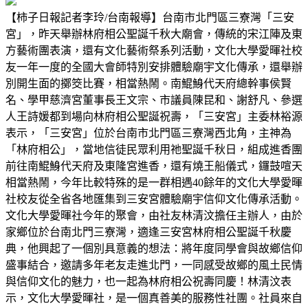
【柿子日報記者李玲/台南報導】台南市北門區三寮灣「三安
宮」，昨天舉辦林府相公聖誕千秋大廟會，傳統的宋江陣及東
方藝術團表演，還有文化藝術祭系列活動，文化大學愛暉社校
友一年一度的全國大會師特別安排體驗廟宇文化傳承，還舉辦
別開生面的擲筊比賽，相當熱鬧。南鯤鯓代天府總幹事侯賢
名、學甲慈濟宮董事長王文宗、市議員陳昆和、謝舒凡、參選
人王詩媛都到場向林府相公聖誕祝壽，「三安宮」主委林裕源
表示，「三安宮」位於台南市北門區三寮灣西北角，主神為
「林府相公」，當地信徒民眾利用祂聖誕千秋日，組成進香團
前往南鯤鯓代天府及東隆宮進香，還有燒王船儀式，鑼鼓喧天
相當熱鬧，今年比較特殊的是一群相遇40餘年的文化大學愛暉
社校友從全省各地匯集到三安宮體驗廟宇信仰文化傳承活動。
文化大學愛暉社今年的聚會，由社友林清汶擔任主辦人，由於
家鄉位於台南北門三寮灣，適逢三安宮林府相公聖誕千秋慶
典，他興起了一個別具意義的想法：將年度同學會與故鄉信仰
盛事結合，邀請多年老友走進北門，一同感受故鄉的風土民情
與信仰文化的魅力，也一起為林府相公祝壽同慶！林清汶表
示，文化大學愛暉社，是一個真善美的服務性社團。社員來自