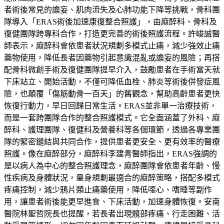
者術後常見的譫妄、肌肉流失及心肺功能下降等挑戰，骨科團
隊導入「ERAS術後加速康復整合照護」，由麻醉科、骨科及
復健團隊跨專科合作，打造更完善的術後照護流程。許峻誠醫
師表示，麻醉科會依患者狀況規劃多模式止痛，減少強效止痛
藥物使用，降低長者因藥物引起意識混亂或譫妄的風險；再搭
配骨科微創手術及復健團隊提早介入，鼓勵患者在手術當天就
下床站立、開始活動，不僅可降低血栓、肺炎等術後併發症風
險，也顛覆「傷筋動骨一百天」的舊觀念，幫助高齡患者更快
恢復行動力，早日回歸日常生活。ERAS並非單一治療技術，
而是一套跨團隊合作的整合照護模式。它全面涵蓋了外科、麻
醉科、護理團隊、復健科及營養科等各個環節，透過各專業團
隊的緊密鏈結與共同合作，提供患者更安全、更有效率的醫療
照護。像在麻醉部分，麻醉科李建青醫師指出，ERAS強調的
是以病人為中心的整合照護理念，麻醉團隊會依患者年齡、慢
性疾病及身體狀況，量身規劃最適合的麻醉策略，搭配多模式
疼痛控制，減少鴉片類止痛藥使用，降低噁心、嗜睡等副作
用，讓患者術後能更早進食、下床活動，加速身體恢復。安南
醫院林聖哲院長也提醒，若長者出現髖部疼痛、行走困難、活