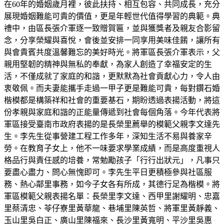
在60年的婚姻歲月裡，彼此扶持、相互包容、共同成長，充分
展現婚姻難能可貴的價值，更是年輕世代值得學習的典範。典
禮中，由區長張介軍逐一致贈賀匾，並與獲獎者及親友合影留
念，分享榮耀與喜悅，會後並安排一同享用美味佳餚，讓所有
與會貴賓共度溫馨難忘的美好時光。將軍區長張介軍表示，父
親用堅韌的精神與無私的奉獻，為家人創造了幸福安定的生
活，不僅成就了家庭的和諧，更默默為社會貢獻心力，令人由
衷敬佩。而夫妻能攜手走過一甲子更是難能可貴，每對鑽石婚
楷模都是構築祥和社會的重要基石，期盼透過表揚活動，將這
份孝親與家庭和諧的正能量傳遞到社會每個角落。今年代表將
軍區接受臺南市政府表揚的是長榮里薦舉的模範父親李文達先
生。李先生從事營建工程工作多年，深知生活不易與養家辛
勞。在教育子女上，他不一味要求學業成績，而是高度重視人
格品行與責任感的培養，常勉勵孩子「行行出狀元」，凡事只
要盡心盡力、問心無愧即可。李先生平日更積極參與社區服
務、熱心鄰里事務，如今子女各有所成，其德行足為楷模。將
軍區模範父親表揚名單：長榮里李文達、西甲里謝耀明、忠嘉
里蔡清忠、苓仔寮里黃華龍、巷埔里陳英哲、將軍里黃靜義、
玉山里吳白正、廣山里陳福來、長沙里黃寬明、平沙里吳惠