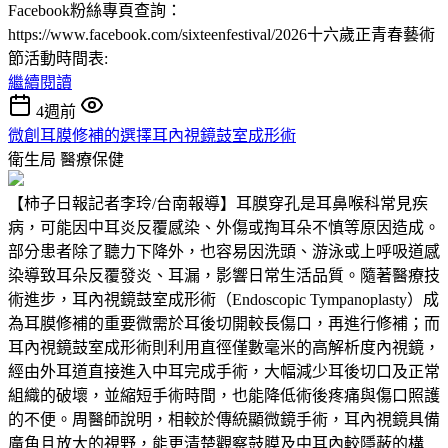
Facebook粉絲專頁查詢：
https://www.facebook.com/sixteenfestival/2026十六歲正青春藝術
節活動時間表:
繼續閱讀
4週前
微創耳膜修補的選擇耳內視鏡鼓室成形術
衛生局
醫療保健
【柿子日報記者李玲/台南報導】耳膜穿孔是耳鼻喉科常見疾
病，可能因中耳炎反覆感染、外傷或掏耳朵不慎等原因造成。
部分患者除了聽力下降外，也容易因洗頭、游泳或上呼吸道感
染導致耳朵反覆發炎、耳漏，影響日常生活品質。隨著醫療技
術進步，耳內視鏡鼓室成形術（Endoscopic Tympanoplasty）成
為耳膜修補的重要微需於耳後切開較長傷口，再進行修補；而
耳內視鏡鼓室成形術則利用直徑僅數毫米的高解析度內視鏡，
經由外耳道直接進入中耳完成手術，大幅減少耳後切口及正常
組織的破壞，並縮短手術時間，也能降低術後疼痛與傷口照護
的不便。周醫師說明，相較於傳統顯微鏡手術，耳內視鏡具備
廣角且放大的視野，能更清楚觀察鼓膜及中耳內較隱蔽的構