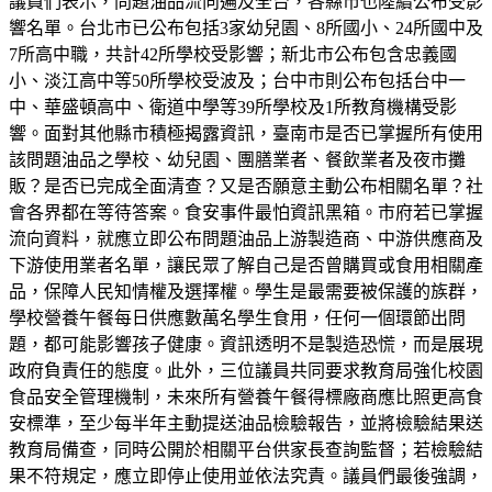
議員們表示，問題油品流向遍及全台，各縣市也陸續公布受影
響名單。台北市已公布包括3家幼兒園、8所國小、24所國中及
7所高中職，共計42所學校受影響；新北市公布包含忠義國
小、淡江高中等50所學校受波及；台中市則公布包括台中一
中、華盛頓高中、衛道中學等39所學校及1所教育機構受影
響。面對其他縣市積極揭露資訊，臺南市是否已掌握所有使用
該問題油品之學校、幼兒園、團膳業者、餐飲業者及夜市攤
販？是否已完成全面清查？又是否願意主動公布相關名單？社
會各界都在等待答案。食安事件最怕資訊黑箱。市府若已掌握
流向資料，就應立即公布問題油品上游製造商、中游供應商及
下游使用業者名單，讓民眾了解自己是否曾購買或食用相關產
品，保障人民知情權及選擇權。學生是最需要被保護的族群，
學校營養午餐每日供應數萬名學生食用，任何一個環節出問
題，都可能影響孩子健康。資訊透明不是製造恐慌，而是展現
政府負責任的態度。此外，三位議員共同要求教育局強化校園
食品安全管理機制，未來所有營養午餐得標廠商應比照更高食
安標準，至少每半年主動提送油品檢驗報告，並將檢驗結果送
教育局備查，同時公開於相關平台供家長查詢監督；若檢驗結
果不符規定，應立即停止使用並依法究責。議員們最後強調，