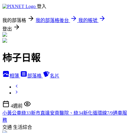
登入
我的部落格
我的部落格後台
我的帳號
登出
柿子日報
相簿
部落格
名片
4週前
小黃公車綠33新市直達安南醫院、綠34新化循環線7/9通車服
務
交通
生活綜合