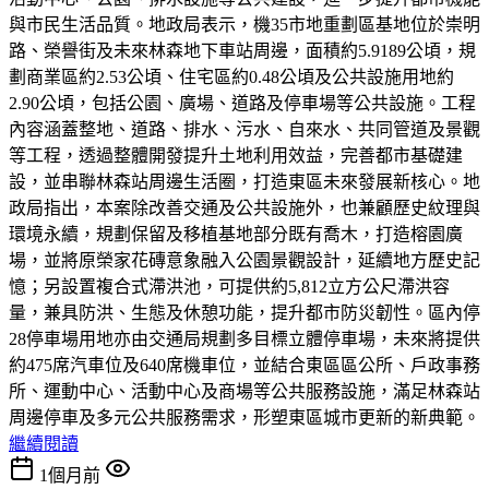
與市民生活品質。地政局表示，機35市地重劃區基地位於崇明
路、榮譽街及未來林森地下車站周邊，面積約5.9189公頃，規
劃商業區約2.53公頃、住宅區約0.48公頃及公共設施用地約
2.90公頃，包括公園、廣場、道路及停車場等公共設施。工程
內容涵蓋整地、道路、排水、污水、自來水、共同管道及景觀
等工程，透過整體開發提升土地利用效益，完善都市基礎建
設，並串聯林森站周邊生活圈，打造東區未來發展新核心。地
政局指出，本案除改善交通及公共設施外，也兼顧歷史紋理與
環境永續，規劃保留及移植基地部分既有喬木，打造榕園廣
場，並將原榮家花磚意象融入公園景觀設計，延續地方歷史記
憶；另設置複合式滯洪池，可提供約5,812立方公尺滯洪容
量，兼具防洪、生態及休憩功能，提升都市防災韌性。區內停
28停車場用地亦由交通局規劃多目標立體停車場，未來將提供
約475席汽車位及640席機車位，並結合東區區公所、戶政事務
所、運動中心、活動中心及商場等公共服務設施，滿足林森站
周邊停車及多元公共服務需求，形塑東區城市更新的新典範。
繼續閱讀
1個月前