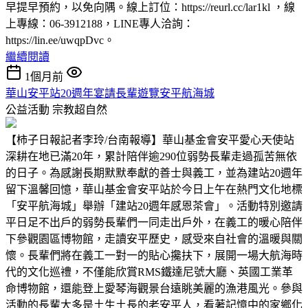
早提早預約，以免向隅。線上訂位：https://reurl.cc/lar1kl ，線
上專線：06-3912188，LINE專人洽詢：
https://lin.ee/uwqpDvc。
繼續閱讀
1個月前
華山安平站20週年宴請長輩遊覽安平航海城
公益活動
宗教超自然
【柿子日報記者李玲/台南報導】華山基金會安平愛心天使站
深耕在地已滿20年，累計陪伴逾290位弱勢長輩走過孤苦無依
的日子。為感謝長期默默奉獻的善士與義工，並為建站20週年
留下溫馨回憶，華山基金會安平站於今日上午在熱門文化地標
「安平航海城」舉辦「建站20週年感恩茶會」。活動特別邀請
平日足不出戶的弱勢長輩們一同走出戶外，在義工的暖心陪伴
下參觀園區博物館，走讀安平歷史，感受來自社會的溫暖與關
懷。長輩們將在義工一對一的貼心攙扶下，展開一場大航海時
代的文化巡禮，不僅能欣賞RMS鐵達尼號大廳、英國工業革
命博物館，還能登上愛琴海觀景台遠眺美麗的漁港風光。參與
活動的長輩大多是土生土長的老安平人，看著記憶中的家鄉化