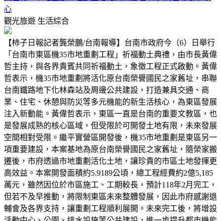
心
觀光旅遊
生活綜合
【柿子日報記者龔榮鵬/台南報導】台南市政府今（6）日舉行
「台南市東區機35市地重劃工程」祈福動土典禮，由市長黃偉
哲主持，與各界貴賓共同祈福動土，象徵工程正式啟動。黃偉
哲表示，機35市地重劃將活化原台南榮譽國民之家舊址，串聯
台南鐵路地下化林森站及周邊公共建設，打造兼具交通、商
業、住宅、休憩與防災等多元機能的新生活核心，為東區發展
注入新動能。黃偉哲表示，東區一直是台南的重要文教區，也
是發展成熟的核心區域，但受限於可開發土地有限，未來發展
空間相對受限。繼平實營區開發後，機35市地重劃是東區另一
項重要建設，本案基地為原台南榮譽國民之家舊址，隨榮家搬
遷後，市府透過市地重劃活化土地，讓珍貴的市區土地發揮更
高效益。本案開發面積約5.9189公頃，總工程經費約2億5,185
萬元，雖然因位於市區施工、工期較長，預計118年2月完工，
但若不及早推動，將限制東區未來整體發展，因此市府感謝退
輔會及各界支持，讓重劃工程順利展開。未來完工後，將增設
活動中心、公園、排水設施等公共建設，進一步提升都市機能