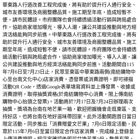
華東路人行道改善工程完成後，將有助於提升行人通行安全、
城市友善環境及商圈整體品質。施工期至年底，造成短暫不
便，請市民體諒。市府團隊也會持續透過活動行銷與跨局處合
作，協助商家增加曝光、導入人潮，讓公共建設推動與地方經
濟活絡能夠同步前進。中華東路人行道改善工程完成後，將有
助於提升行人通行安全、城市友善環境及商圈整體品質。施工
期至年底，造成短暫不便，請市民體諒。市府團隊也會持續透
過活動行銷與跨局處合作，協助商家增加曝光、導入人潮，讓
公共建設推動與地方經濟活絡能夠同步前進。活動期間自115
年7月6日至7月23日止，民眾至東區中華東路兩側(南紡購物中
心至台南文化中心)店家消費，憑發票或消費證明，即可掃描
活動QR Code，透過Google表單填寫資料並上傳發票、收據或
消費證明，取得抽獎資格(於南紡購物中心消費，限上傳南紡
購物中心抬頭之發票)。活動將於7月17日及7月24日辦理兩次
抽獎，獎項為台南在地芒果一箱，歡迎把握機會走逛東區、支
持好店，也將台南在地好滋味帶回家。此外活動開跑首日當日
限定活動，同步推出「消費贈愛文芒果」7月6日限定活動，民
眾於115年7月6日至當日限定合作店家消費，完成線上登錄並
上傳消費證明，經店家確認後即可兌換芒果1份，數量有限，