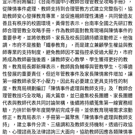
宣示市府將編訂《台南市國中小教師合理管教全攻略手冊》，
從陳情事件處理、教師支持到合理管教方式建立完整指引，協
助教師安心發揮教育專業，並促進親師理性溝通，共同營造友
善且有秩序的校園環境。黃偉哲表示，台南率全國之先研訂教
師合理管教全攻略手冊，作為教師面對教育現場與陳情事件的
重要參考，並將依教師、家長及校長回饋持續滾動修正。他強
調，市府不是推動「鐵拳教育」，而是建立兼顧學生權益與教
師專業的支持制度，避免教師因不當指控承受過大壓力，市府
將成為教師最強後盾，讓教師安心教學、學生獲得更好的教
育。教育局長鄭新輝表示，教師肩負輔導與管教學生、引導適
性發展的重要責任，但近年管教事件及家長陳情案件增加，讓
第一線教師承受不小壓力，因此有必要建立更具支持性的制
度。教育局規劃編訂「陳情事件處理與教師支持」及「教師合
理管教技巧全攻略」兩大篇章，並已邀集校長團體、家長團體
代表與教師代表共同討論架構，後續將持續蒐集第一線實務經
驗，力拚於新學年度開學前完成手冊，並依教育現場需求滾動
修正。教育局表示，手冊第一篇聚焦「陳情事件處理與教師支
持」，建立事件分流、三級調和及教師支持機制，透過行政協
助、心理諮商及法律諮詢三大面向，協助教師因應各類陳情事