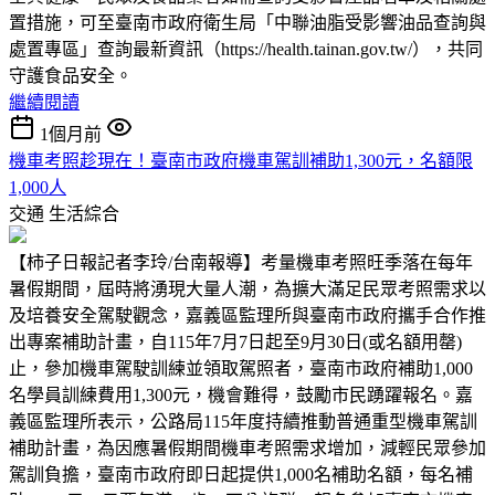
置措施，可至臺南市政府衛生局「中聯油脂受影響油品查詢與
處置專區」查詢最新資訊（https://health.tainan.gov.tw/），共同
守護食品安全。
繼續閱讀
1個月前
機車考照趁現在！臺南市政府機車駕訓補助1,300元，名額限
1,000人
交通
生活綜合
【柿子日報記者李玲/台南報導】考量機車考照旺季落在每年
暑假期間，屆時將湧現大量人潮，為擴大滿足民眾考照需求以
及培養安全駕駛觀念，嘉義區監理所與臺南市政府攜手合作推
出專案補助計畫，自115年7月7日起至9月30日(或名額用罄)
止，參加機車駕駛訓練並領取駕照者，臺南市政府補助1,000
名學員訓練費用1,300元，機會難得，鼓勵市民踴躍報名。嘉
義區監理所表示，公路局115年度持續推動普通重型機車駕訓
補助計畫，為因應暑假期間機車考照需求增加，減輕民眾參加
駕訓負擔，臺南市政府即日起提供1,000名補助名額，每名補