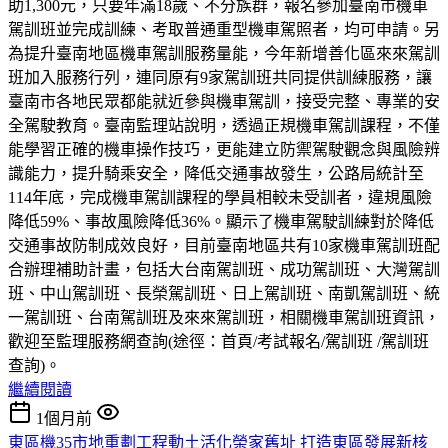
助1,300元，只要年滿18歲、不分族群，報名參加臺南市機車
駕訓班並完成訓練、考取普通重型機車駕照者，均可申請。另
為提升臺南地區機車駕訓服務量能，今年新增善化區來來駕訓
班加入服務行列，連同原有9家駕訓班共同提供訓練服務，讓
臺南市各地民眾都能就近參與機車駕訓，接受完整、專業的安
全駕駛教育。臺南監理站說明，透過正規機車駕訓課程，不僅
能學習正確的機車操作技巧，更能建立防禦駕駛觀念與風險辨
識能力，提升騎乘安全，降低交通事故發生，公路局統計至
114年底，完成機車駕訓課程的學員相較未受訓者，違規風險
降低59%、事故風險降低36%。顯示了機車駕駛訓練對於降低
交通事故防制成效良好，目前臺南地區共有10家機車駕訓班配
合辦理補助計畫，包括大台南駕訓班、成功駕訓班、大灣駕訓
班、中山駕訓班、長榮駕訓班、日上駕訓班、南凱駕訓班、統
一駕訓班、台南駕訓班及來來駕訓班，相關機車駕訓班資訊，
歡迎至監理服務網查詢(途徑：首頁/考試報名/駕訓班 /駕訓班
查詢)。
繼續閱讀
1個月前
東區機35市地重劃工程動土活化榮家舊址 打造東區發展新核