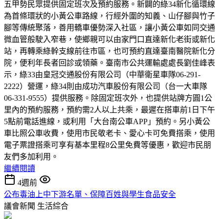
五甲勢民眾提供固定班次及預約服務。新闢的綠34新化循環線
為首條環狀的小黃公車路線，行經外圍的知義、山仔腳與竹子
腳等傳統聚落，善用轎車優勢深入社區，讓小黃公車如同交通
微血管般駛入窄巷，使鄉親可以由家門口直達新化老街或新化
站，再轉乘綠幹支線前往市區，也可預約直達臺南醫院新化分
院，便利年長者回診或領藥。臺南市公共運輸處處長劉佳峰表
示，綠33由皇冠交通股份有限公司（中華衛星車隊06-291-
2222）營運，綠34則由成功汽車股份有限公司（台一大車隊
06-331-9555）提供服務。除固定班次外，也提供站牌方圓1公
里內的預約服務，預約需2人以上共乘，最遲在搭車前1日下午
5點前電話進線，或利用「大台南公車APP」預約。另小黃公
車比照公車收費，使用市民敬老卡、愛心卡可免費搭乘，使用
電子票證搭乘可享有基本里程8公里免費等優惠，歡迎市民朋
友們多加利用。
繼續閱讀
4週前
公布毒油上中下游名單、保障百姓與學生食品安全
議會新聞
生活綜合