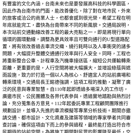
有豐富的文化內涵，台南未來也是要發展高科技的科學園區，
因此作為台南市的門面，能改善優化，除了對在地市民，外來
的旅客或洽公的商業人士，也都會感到很光榮，希望工程在明
年底就能完工，盡快為台南帶來不同的新風貌。交通局說明，
本次站前交通動線改善工程的最大亮點之一，即是將現行單向
循環的圓環動線，調整為更具效率且可雙向通行的U型道路配
置，將有效改善過去車流交織、繞行耗時以及人車衝突的諸多
問題，大幅提升整體交通通行效率與行人安全。同時，工程也
將重新整合公車、計程車及汽機車接送區，縮短公共運輸轉乘
距離，更重要的是，人行空間將被大幅擴大，並增設綠蔭與遮
雨設施，致力於打造一個以人為核心、舒適宜人的站前廣場和
轉乘環境。交通局長王銘德強調，這項工程的推動，凝聚了廣
泛的民意與專業智慧。自110年起即透過多場深入的工作坊，
廣邀市民、公民團體及各界代表參與，透過實地踏勘與熱烈討
論，充分蒐集各方意見。112年起委託專業工程顧問團隊進行
規劃設計，並導入先進的車流模擬等專業分析技術。期間亦邀
請交通、都市設計、文化資產及建築等領域的專家學者共同審
查討論，確保這項由下而上的參與過程，最終能打造出符合市
民期待的站前空間。為將施工期間對民眾的影響降至最低，交