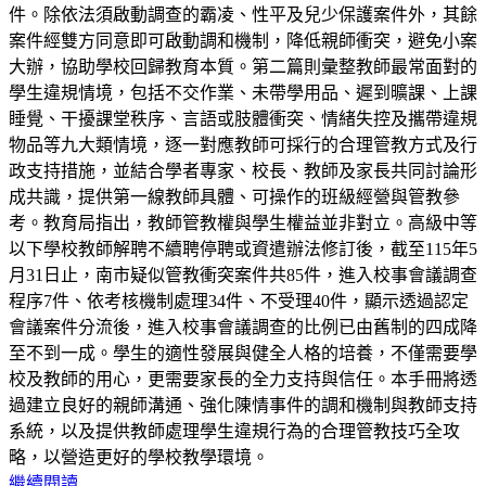
件。除依法須啟動調查的霸凌、性平及兒少保護案件外，其餘
案件經雙方同意即可啟動調和機制，降低親師衝突，避免小案
大辦，協助學校回歸教育本質。第二篇則彙整教師最常面對的
學生違規情境，包括不交作業、未帶學用品、遲到曠課、上課
睡覺、干擾課堂秩序、言語或肢體衝突、情緒失控及攜帶違規
物品等九大類情境，逐一對應教師可採行的合理管教方式及行
政支持措施，並結合學者專家、校長、教師及家長共同討論形
成共識，提供第一線教師具體、可操作的班級經營與管教參
考。教育局指出，教師管教權與學生權益並非對立。高級中等
以下學校教師解聘不續聘停聘或資遣辦法修訂後，截至115年5
月31日止，南市疑似管教衝突案件共85件，進入校事會議調查
程序7件、依考核機制處理34件、不受理40件，顯示透過認定
會議案件分流後，進入校事會議調查的比例已由舊制的四成降
至不到一成。學生的適性發展與健全人格的培養，不僅需要學
校及教師的用心，更需要家長的全力支持與信任。本手冊將透
過建立良好的親師溝通、強化陳情事件的調和機制與教師支持
系統，以及提供教師處理學生違規行為的合理管教技巧全攻
略，以營造更好的學校教學環境。
繼續閱讀