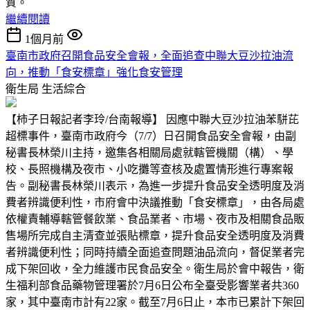
質。
繼續閱讀
1個月前
臺南市政府召開食品安全會報，全面追查中聯大豆沙拉油流
向，推動「食安標章」強化食安管理
衛生局
生活綜合
【柿子日報記者李玲/台南報導】 因應中聯大豆沙拉油苯駢芘
超標事件，臺南市政府今（7/7）日召開食品安全會報，由副
秘書長林榮川主持，邀集各相關局處就轄管機關（構）、學
校、長照機構及夜市、小吃攤等查核及處置情形進行專案報
告。副秘書長林榮川表示，為進一步提升食品安全透明度及消
費者辨識便利性，市府會中決議推動「食安標章」，由各局處
依權責輔導轄管餐飲業、食品業者、市場、夜市及相關食品販
售場所完成自主清查並張貼標章，提升食品安全透明度及消費
者辨識便利性；同時持續全面追查問題油品流向，督促業者完
成下架回收，全力維護市民食品安全。衛生局於會中報告，衛
生福利部食品藥物管理署於7月6日公布全臺受影響業者共360
家，其中臺南市計有22家。截至7月6日止，本市已累計下架回