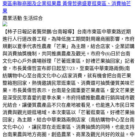
東區串聯商圈及企業挺果農 黃偉哲邀盛夏逛東區、消費抽芒
果
農業活動
生活綜合
【柿子日報記者龔榮鵬/台南報導】台南市東區中華東路近期
進行人行道改善工程，為降低施工期間對周邊商圈影響，市府
規劃以夏季代表性農產「芒果」為主題，結合店家、企業認購
與消費抽獎機制，共同推廣農產及觀光。市府今(6)日於台南
文化中心戶外廣場辦理「芒著逛東區，好禮芒果抽回家」記者
會，市長黃偉哲宣布即日起至7/23，至東區中華東路兩側(南
紡購物中心至台南文化中心)店家消費，就有機會把台南芒果
整箱抱回家，熱情邀請民眾逛東區、消費還可抽獎優質美味芒
果。市長黃偉哲表示，台南是全國重要芒果產區，愛文芒果更
是深受民眾喜愛的夏季水果。市府持續推動農產行銷與城市觀
光結合，讓優質農產品不只在產地被看見，也能進入市民日常
消費與觀光遊逛場域。本次東區以「芒著逛東區，好禮芒果抽
回家」為主題，結合中華東路兩側店家（南紡購物中心至台南
文化中心），讓民眾在走逛東區、消費抽獎的同時，也能支持
台南果農與地方商圈，創造農業、商業及觀光共好的效益。中