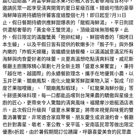
農心血結晶，將當季鮮甜水果巧妙融入各式奢華海陸食材中，
邀請民眾一起享受清爽開胃的夏日星級百匯。錯過可惜的豪華
海鮮陣容將持續陪伴饕客度過整個七月！即日起至7月31日
止，假日餐期持續供應鮮甜爆表的「龍蝦海鮮湯」，平日則提
供濃郁奢華的「黃金帝王蟹煲湯」，頂級滋味無限暢享。此
外，假日限定的滿腹蟹黃「抱卵紅蟳」、鮮甜噴香的「焗烤日
本生蠔」，以及平假日皆有提供的軟嫩多汁「骰子牛」與外酥
內嫩的「炸蝦天婦羅」皆繼續坐鎮餐檯，以滿滿誠意滿足所有
海鮮與肉食愛好者的味蕾。炎夏高溫想吃點清爽料理，威尼斯
餐廳主廚團隊精心策劃七月全新主題「盛夏水果饗宴」，秉持
「越在地、越國際」的永續餐飲理念，攜手在地優質小農，以
玉井芒果、關廟鳳梨、南化火龍果等鮮甜果物入菜，製成「印
度芒果咖哩雞」、「關廟鳳梨蝦球」、「紅龍果海鮮炒飯」等
十餘道美味料理，每一口都能品嚐到台灣果農的驕傲與星級主
廚的匠心，更帶來令人驚豔的清爽風味。福爾摩沙遊艇酒店表
示，此次假日升級與「盛夏水果饗宴」將帶來視覺與味覺的雙
重消暑饗宴，非常適合家庭聚餐、朋友慶生或浪漫約會。餐廳
也針對壽星、敬老、軍公教、安平區、安南區民眾等做出限定
優惠6折起，由於暑假期間訂位踴躍，呼籲喜愛美食的民眾盡