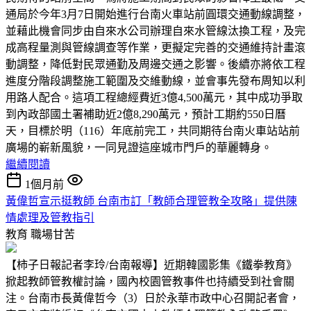
通局於今年3月7日開始進行台南火車站前圓環交通動線調整，
並藉此機會同步由自來水公司辦理自來水管線汰換工程，及完
成高程量測與管線調查等作業，更擬定完善的交通維持計畫滾
動調整，降低對民眾通勤及周邊交通之影響。後續亦將依工程
進度分階段調整施工範圍及交維動線，並會事先發布周知以利
用路人配合。這項工程總經費近3億4,500萬元，其中成功爭取
到內政部國土署補助近2億8,290萬元，預計工期約550日曆
天，目標於明（116）年底前完工，共同期待台南火車站站前
廣場的嶄新風貌，一同見證這座城市門戶的華麗轉身。
繼續閱讀
1個月前
黃偉哲宣示挺教師 台南市訂「教師合理管教全攻略」提供陳
情處理及管教指引
教育
職場甘苦
【柿子日報記者李玲/台南報導】近期韓國影集《鐵拳教育》
掀起教師管教權討論，國內校園管教事件也持續受到社會關
注。台南市長黃偉哲今（3）日於永華市政中心召開記者會，