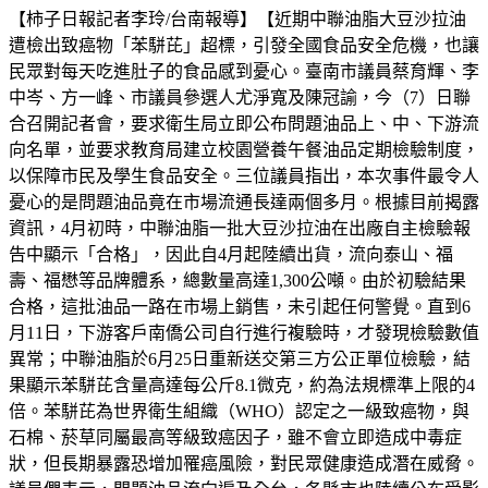
【柿子日報記者李玲/台南報導】【近期中聯油脂大豆沙拉油
遭檢出致癌物「苯駢芘」超標，引發全國食品安全危機，也讓
民眾對每天吃進肚子的食品感到憂心。臺南市議員蔡育輝、李
中岑、方一峰、市議員參選人尤淨寬及陳冠諭，今（7）日聯
合召開記者會，要求衛生局立即公布問題油品上、中、下游流
向名單，並要求教育局建立校園營養午餐油品定期檢驗制度，
以保障市民及學生食品安全。三位議員指出，本次事件最令人
憂心的是問題油品竟在市場流通長達兩個多月。根據目前揭露
資訊，4月初時，中聯油脂一批大豆沙拉油在出廠自主檢驗報
告中顯示「合格」，因此自4月起陸續出貨，流向泰山、福
壽、福懋等品牌體系，總數量高達1,300公噸。由於初驗結果
合格，這批油品一路在市場上銷售，未引起任何警覺。直到6
月11日，下游客戶南僑公司自行進行複驗時，才發現檢驗數值
異常；中聯油脂於6月25日重新送交第三方公正單位檢驗，結
果顯示苯駢芘含量高達每公斤8.1微克，約為法規標準上限的4
倍。苯駢芘為世界衛生組織（WHO）認定之一級致癌物，與
石棉、菸草同屬最高等級致癌因子，雖不會立即造成中毒症
狀，但長期暴露恐增加罹癌風險，對民眾健康造成潛在威脅。