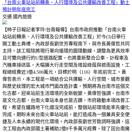
「台南火車站站前轉乘、人行環境及公共運輸改善工程」動土
預計明年底完工
交通
國內旅遊
【柿子日報記者李玲/台南報導】台南市政府推動「台南火車
站站前轉乘、人行環境及公共運輸改善工程」於今(3)日舉行
開工動土典禮，內政部長劉世芳專程南下，與市長黃偉哲共同
主持。該工程除將現行單向循環的圓環動線，調整為更具效率
且可雙向通行的U型道路配置，也將重新整合公車、計程車及
汽機車接送區，大幅擴大行走空間及增設綠蔭與遮雨設施，工
程總經費近3億4,500萬元，目標於明（116）年底前完工。黃
偉哲表示，本工程是一項結合公共運輸、人行空間、城市景觀
與歷史紋理的宏大城市門面改造計畫，預期將為台南市這個文
化古都，迎來站前生活環境的全新蛻變。黃偉哲強調，台南市
是文化古都，台南火車站本身也是古蹟，市府啟動本項改善工
程，希望在鐵路地下化還沒完成前，整個站前環境能率先優化
完成，期盼未來台南火車站站前，能打造成為一個兼具安全便
捷及人本永續的現代化環境。內政部長劉世芳致詞時強調，這
次工程由內政部國土署補助2億8千多萬元經費，除了因台南擁