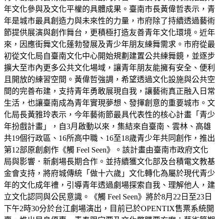
年文化參與及文化平權的具體成果。臺南市長黃偉哲表示，青
年是城市最具創造力與未來性的力量，市府除了持續透過藝術
節提供展演與創作舞台，更積極打造友善青年文化環境。近年
來，因應街舞文化蓬勃發展及青少年朋友練舞需求。市府從最
初從文化局自臺南文化中心開始規劃建置公共練舞鏡，並逐步
擴大至市內更多公共文化場域，讓青年朋友能擁有安全、便利
且開放的練習空間。黃偉哲強調，希望透過文化設施與公共空
間的完善布建，支持青年勇敢展現自我，讓藝術真正融入日常
生活，也讓臺南成為青年實現夢想、發揮創意的重要城市。文
化局長黃雅玲表示，今年藝術節最具代表性的核心計畫「青少
年扮戲計畫」，自3月啟動以來，集結來自臺南、雲林、高雄
共19個行政區、16所高中職、16至18歲青少年共同創作，推出
第12部原創劇作《觸 Feel Seen》。該計畫由臺南市政府文化
局與影響．新劇場長期合作。並持續獲文化部及台積電文教基
金會支持，將府城傳統「做十六歲」文化轉化為屬於現代青少
年的文化成年禮，引導青年透過劇場探索自我、理解他人，建
立文化認同與公民意識。《觸 Feel Seen》將於8月22日至23日
下午2時30分於台江劇場演出，目前已於OPENTIX售票系統開