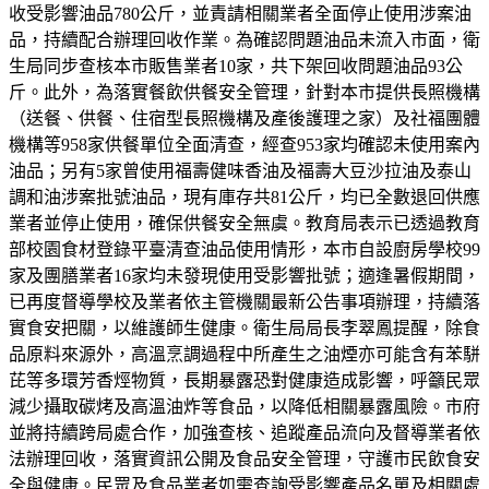
收受影響油品780公斤，並責請相關業者全面停止使用涉案油
品，持續配合辦理回收作業。為確認問題油品未流入市面，衛
生局同步查核本市販售業者10家，共下架回收問題油品93公
斤。此外，為落實餐飲供餐安全管理，針對本市提供長照機構
（送餐、供餐、住宿型長照機構及產後護理之家）及社福團體
機構等958家供餐單位全面清查，經查953家均確認未使用案內
油品；另有5家曾使用福壽健味香油及福壽大豆沙拉油及泰山
調和油涉案批號油品，現有庫存共81公斤，均已全數退回供應
業者並停止使用，確保供餐安全無虞。教育局表示已透過教育
部校園食材登錄平臺清查油品使用情形，本市自設廚房學校99
家及團膳業者16家均未發現使用受影響批號；適逢暑假期間，
已再度督導學校及業者依主管機關最新公告事項辦理，持續落
實食安把關，以維護師生健康。衛生局局長李翠鳳提醒，除食
品原料來源外，高溫烹調過程中所產生之油煙亦可能含有苯駢
芘等多環芳香烴物質，長期暴露恐對健康造成影響，呼籲民眾
減少攝取碳烤及高溫油炸等食品，以降低相關暴露風險。市府
並將持續跨局處合作，加強查核、追蹤產品流向及督導業者依
法辦理回收，落實資訊公開及食品安全管理，守護市民飲食安
全與健康。民眾及食品業者如需查詢受影響產品名單及相關處