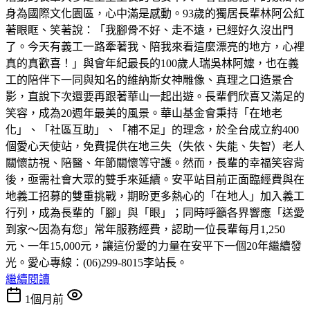
身為國際文化園區，心中滿是感動。93歲的獨居長輩林阿公紅
著眼眶、笑著說：「我腳骨不好、走不遠，已經好久沒出門
了。今天有義工一路牽著我、陪我來看這麼漂亮的地方，心裡
真的真歡喜！」與會年紀最長的100歲人瑞吳林阿嬤，也在義
工的陪伴下一同與知名的維納斯女神雕像、真理之口造景合
影，直說下次還要再跟著華山一起出遊。長輩們欣喜又滿足的
笑容，成為20週年最美的風景。華山基金會秉持「在地老
化」、「社區互助」、「補不足」的理念，於全台成立約400
個愛心天使站，免費提供在地三失（失依、失能、失智）老人
關懷訪視、陪醫、年節關懷等守護。然而，長輩的幸福笑容背
後，亟需社會大眾的雙手來延續。安平站目前正面臨經費與在
地義工招募的雙重挑戰，期盼更多熱心的「在地人」加入義工
行列，成為長輩的「腳」與「眼」；同時呼籲各界響應「送愛
到家～因為有您」常年服務經費，認助一位長輩每月1,250
元、一年15,000元，讓這份愛的力量在安平下一個20年繼續發
光。愛心專線：(06)299-8015李站長。
繼續閱讀
1個月前