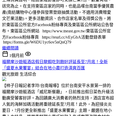
送完為止。在支持東區店家的同時，也能品嚐台南當季優質農
產(南紡購物中心僅參與發票登錄抽獎活動，不適用消費贈愛
文芒果活動)。更多活動資訊、合作店家名單及得獎公告，將
於東區區公所官方Facebook粉絲專頁及東區區公所網站公告發
布。東區區公所網站 https://www.tneast.gov.tw/東區區公所官
方Facebook粉絲專頁 https://reurl.cc/vEyGbA活動登錄表單
https://forms.gle/W6DU1yc6ov5nQnQ79
繼續閱讀
1個月前
福爾摩沙遊艇酒店假日龍蝦吃到飽好評延長至7月底！全新
「盛夏水果饗宴」結合在地小農打造清爽百匯
觀光旅遊
生活綜合
【柿子日報記者李玲/台南報導】位於台南安平水景第一排的
福爾摩沙遊艇酒店「威尼斯餐廳」，日前推出假日菜色升級活
動廣受饕客好評。為回饋廣大消費者的熱烈支持，酒店宣布超
人氣的海鮮加碼活動將重磅延長至7月底！此外，為迎接炎炎
夏日，7月份更全新推出「盛夏水果饗宴」主題，嚴選在地小