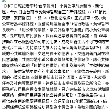
【柿子日報記者李玲/台南報導】 小黃公車前進新市、新化
區，今(9)日由台南市長黃偉哲親自宣布新路線綠 33（潭頂代
天府－安南醫院）、綠 34（新化循環線）正式通車，使小黃
公車增為46條路線，服務範疇遍及全市31個行政區。黃偉哲市
長表示，「用公車的票價、享受計程車的服務」的小黃公車模
式，是市府對市民就醫、採買與通學最實質的承諾，自108年
推動以來已服務逾50萬市民朋友，成為鄉親生活不可或缺的重
要代步工具，將持續致力讓大台南每個角落都能享有綿密且溫
暖的公共運輸路網。交通局長王銘德表示，交通局藉由與在地
民意溝通，共同勾勒小黃公車路線與規劃停靠站位，讓公共運
輸從傳統公車的「運輸服務供給」進化為積極的「主動連結需
求」，提供當地更便利的小黃公車服務。王銘德局長說明，新
闢的小黃公車綠 33線提供新市郊區的潭頂、崙仔頂、永就番
仔寮及社內等聚落居民，往返新市市場採買及區公所洽公，亦
服務新市居民直達安南醫院就醫，另亦連結新市火車站與和順
轉運站，便利居民轉乘其他公共運輸服務。王銘德局長指出，
新化為台南的重要轉運樞紐，交通局自113年起已將綠14、綠
15兩條傳統公車路線成功轉型為小黃公車，為較外圍的礁坑、