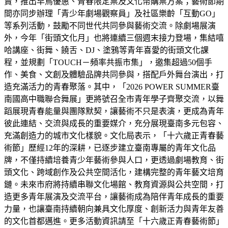
賣，推出早鳥優惠、青春限定票及文化幣購票方案；藝術節期
間亦同步辦理「青少年劇場觀察員」及社區樂齡「互動GO」
等系列活動，鼓勵不同世代共同參與藝術交流。除劇場展演
外，今年「街頭文化月」也將連續三個週末接力登場，集結嘻
哈講座、街舞、饒舌、DJ、塗鴉等青年喜愛的街頭文化課
程，並規劃「TOUCH－頻率共振市集」，邀集超過50個手
作、美食、文創及體驗品牌共同參與，搭配戶外舞台演出，打
造充滿活力的青春聚落。其中，「2026 POWER SUMMER臺
南國高中職聯合舞展」更將號召全市青年學子齊聚交流，以舞
蹈展現青春能量與團隊默契，讓藝術不只是表演，更成為青年
彼此連結、交流與成長的重要媒介，充分展現臺南多元包容、
充滿創造力的城市文化樣貌。文化局表示，「十六歲正青春藝
術節」歷經12年的深耕，已逐步建立臺南專屬的青年文化品
牌，不僅持續培養青少年藝術參與人口，更透過劇場教育、街
頭文化、跨域創作及公共空間活化，建構完整的青年藝文培育
鏈。未來市府將持續串聯文化場館、教育資源與公共空間，打
造更多青年展演及交流平台，讓藝術成為陪伴青年成長的重要
力量，也讓臺南持續朝向兼具文化厚度、創新活力與青年友善
的文化首都邁進。更多活動資訊請至「十六歲正青春藝術節」