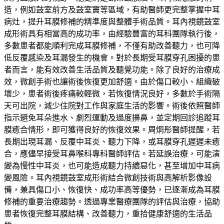
造，例如鼓室前方及鼓室竇等區域，有助醫師更完整掌握中耳
病灶，提升耳膜修補的精準度與整體手術品質。耳內視鏡鼓室
成形術具有相當高的成功率，由經驗豐富的耳科團隊執行後，
多數患者都能順利完成耳膜修補，不僅有助改善聽力，也可降
低反覆感染及耳漏發生的機會。對於長期受耳膜穿孔困擾的患
者而言，能有效改善生活品質及聽覺功能。除了良好的治療成
效，微創手術也讓術後恢復更加舒適。由於傷口較小、組織破
壞少，患者術後疼痛較輕微，若恢復情況良好，多數於手術隔
天可出院，減少住院對工作與家庭生活的影響。術後依照醫師
指示避免耳朵進水、劇烈運動及過度擤鼻，並定期回診追蹤耳
膜癒合情形，即可獲得良好的恢復效果。周炯彤醫師提醒，若
長期出現耳漏、反覆中耳炎、聽力下降，或耳膜穿孔遲遲未癒
合，應儘早接受耳鼻喉科專科醫師評估。若延誤治療，可能演
變為慢性中耳炎，也可能造成聽力持續惡化，甚至增加中耳病
變風險。耳內視鏡鼓室成形術結合微創技術與高解析影像設
備，兼具傷口小、恢復快、成功率高等優勢，已逐漸成為耳膜
修補的重要治療趨勢。透過專業醫療團隊的評估與治療，協助
患者恢復完整耳膜結構、改善聽力，重拾健康舒適的生活品