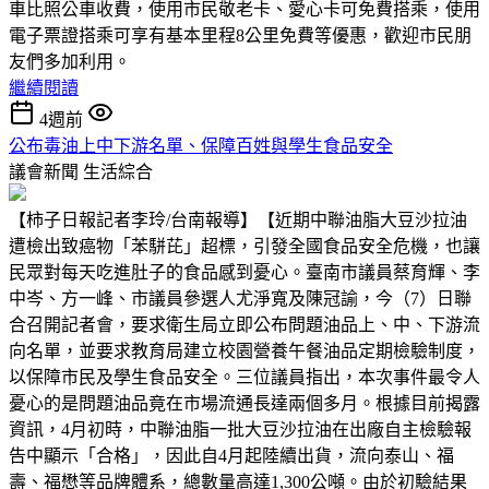
車比照公車收費，使用市民敬老卡、愛心卡可免費搭乘，使用
電子票證搭乘可享有基本里程8公里免費等優惠，歡迎市民朋
友們多加利用。
繼續閱讀
4週前
公布毒油上中下游名單、保障百姓與學生食品安全
議會新聞
生活綜合
【柿子日報記者李玲/台南報導】【近期中聯油脂大豆沙拉油
遭檢出致癌物「苯駢芘」超標，引發全國食品安全危機，也讓
民眾對每天吃進肚子的食品感到憂心。臺南市議員蔡育輝、李
中岑、方一峰、市議員參選人尤淨寬及陳冠諭，今（7）日聯
合召開記者會，要求衛生局立即公布問題油品上、中、下游流
向名單，並要求教育局建立校園營養午餐油品定期檢驗制度，
以保障市民及學生食品安全。三位議員指出，本次事件最令人
憂心的是問題油品竟在市場流通長達兩個多月。根據目前揭露
資訊，4月初時，中聯油脂一批大豆沙拉油在出廠自主檢驗報
告中顯示「合格」，因此自4月起陸續出貨，流向泰山、福
壽、福懋等品牌體系，總數量高達1,300公噸。由於初驗結果