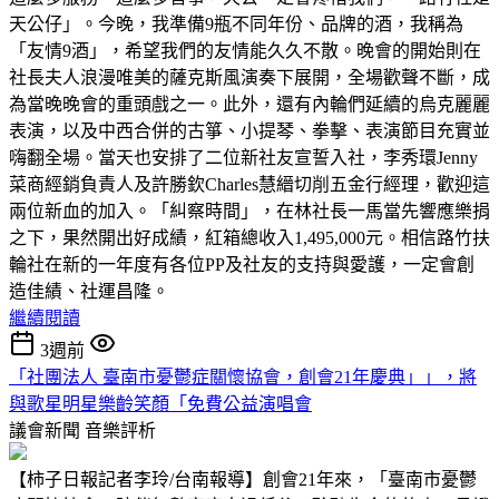
天公仔」。今晚，我準備9瓶不同年份、品牌的酒，我稱為
「友情9酒」，希望我們的友情能久久不散。晚會的開始則在
社長夫人浪漫唯美的薩克斯風演奏下展開，全場歡聲不斷，成
為當晚晚會的重頭戲之一。此外，還有內輪們延續的烏克麗麗
表演，以及中西合併的古箏、小提琴、拳擊、表演節目充實並
嗨翻全場。當天也安排了二位新社友宣誓入社，李秀環Jenny
菜商經銷負責人及許勝欽Charles慧縉切削五金行經理，歡迎這
兩位新血的加入。「糾察時間」，在林社長一馬當先響應樂捐
之下，果然開出好成績，紅箱總收入1,495,000元。相信路竹扶
輪社在新的一年度有各位PP及社友的支持與愛護，一定會創
造佳績、社運昌隆。
繼續閱讀
3週前
「社團法人 臺南市憂鬱症關懷協會，創會21年慶典」」，將
與歌星明星樂齡笑顏「免費公益演唱會
議會新聞
音樂評析
【柿子日報記者李玲/台南報導】創會21年來，「臺南市憂鬱