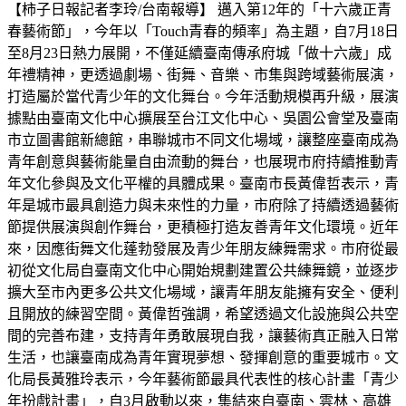
【柿子日報記者李玲/台南報導】 邁入第12年的「十六歲正青
春藝術節」，今年以「Touch青春的頻率」為主題，自7月18日
至8月23日熱力展開，不僅延續臺南傳承府城「做十六歲」成
年禮精神，更透過劇場、街舞、音樂、市集與跨域藝術展演，
打造屬於當代青少年的文化舞台。今年活動規模再升級，展演
據點由臺南文化中心擴展至台江文化中心、吳園公會堂及臺南
市立圖書館新總館，串聯城市不同文化場域，讓整座臺南成為
青年創意與藝術能量自由流動的舞台，也展現市府持續推動青
年文化參與及文化平權的具體成果。臺南市長黃偉哲表示，青
年是城市最具創造力與未來性的力量，市府除了持續透過藝術
節提供展演與創作舞台，更積極打造友善青年文化環境。近年
來，因應街舞文化蓬勃發展及青少年朋友練舞需求。市府從最
初從文化局自臺南文化中心開始規劃建置公共練舞鏡，並逐步
擴大至市內更多公共文化場域，讓青年朋友能擁有安全、便利
且開放的練習空間。黃偉哲強調，希望透過文化設施與公共空
間的完善布建，支持青年勇敢展現自我，讓藝術真正融入日常
生活，也讓臺南成為青年實現夢想、發揮創意的重要城市。文
化局長黃雅玲表示，今年藝術節最具代表性的核心計畫「青少
年扮戲計畫」，自3月啟動以來，集結來自臺南、雲林、高雄