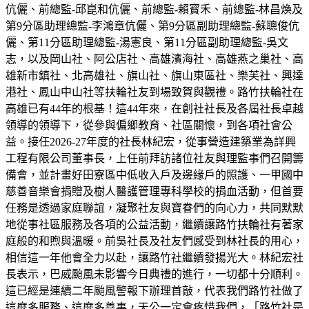
伉儷、前總監-邱崑和伉儷、前總監-賴寳禾、前總監-林昌煥及
第9分區助理總監-李鴻章伉儷、第9分區副助理總監-蘇聰俊伉
儷、第11分區助理總監-湯憲良、第11分區副助理總監-吳文
志，以及岡山社、阿公店社、高雄濱海社、高雄燕之巢社、高
雄新市鎮社、北高雄社、旗山社、旗山東區社、樂芙社、興達
港社、鳳山中山社等扶輪社友到場致賀與觀禮。路竹扶輪社在
高雄已有44年的根基！這44年來，在創社社長及各屆社長卓越
領導的領導下，從參與偏鄉教育、社區關懷，到各項社會公
益。接任2026-27年度的社長林紀宏，從事營造建築業為詳興
工程有限公司董事長，上任前拜訪諸位社友與理監事們召開籌
備會，並計畫好田寮區中低收入戶及邊緣戶的照護、一甲國中
慈善音樂會捐贈及樹人醫護管理專科學校的捐血活動，但首要
任務是透過家庭聯誼，凝聚社友與寶眷們的向心力，共同默默
地從事社區服務及各項的公益活動，繼續讓路竹扶輪社有著家
庭般的和煦與溫暖。前吳社長及社友們感受到林社長的用心，
相信這一年他會全力以赴，讓路竹社繼續發揚光大。林紀宏社
長表示，巴威颱風未影響今日典禮的進行，一切都十分順利。
這已經是連續二年颱風警報下辦理首敲，代表我們路竹社做了
這麼多服務、這麼多善事，天公一定會疼惜我們，「路竹社是