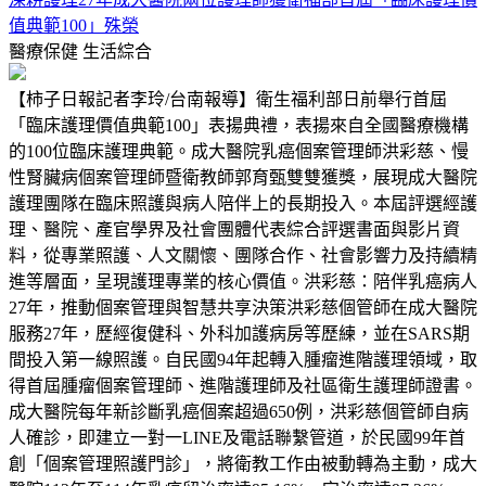
值典範100」殊榮
醫療保健
生活綜合
【柿子日報記者李玲/台南報導】衛生福利部日前舉行首屆
「臨床護理價值典範100」表揚典禮，表揚來自全國醫療機構
的100位臨床護理典範。成大醫院乳癌個案管理師洪彩慈、慢
性腎臟病個案管理師暨衛教師郭育甄雙雙獲獎，展現成大醫院
護理團隊在臨床照護與病人陪伴上的長期投入。本屆評選經護
理、醫院、產官學界及社會團體代表綜合評選書面與影片資
料，從專業照護、人文關懷、團隊合作、社會影響力及持續精
進等層面，呈現護理專業的核心價值。洪彩慈：陪伴乳癌病人
27年，推動個案管理與智慧共享決策洪彩慈個管師在成大醫院
服務27年，歷經復健科、外科加護病房等歷練，並在SARS期
間投入第一線照護。自民國94年起轉入腫瘤進階護理領域，取
得首屆腫瘤個案管理師、進階護理師及社區衛生護理師證書。
成大醫院每年新診斷乳癌個案超過650例，洪彩慈個管師自病
人確診，即建立一對一LINE及電話聯繫管道，於民國99年首
創「個案管理照護門診」，將衛教工作由被動轉為主動，成大