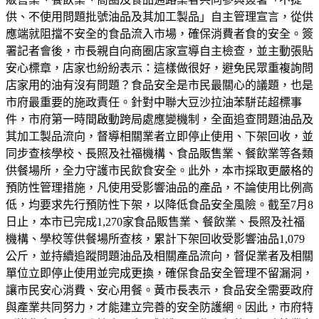
供、不使用問題批號油品及其加工製品」自主管理宣言，從供
應端就阻擋不安全的食品流入市場，確保消費者食的安全。簽
署記者會後，市長親自向商圈店家宣導自主檢查，並主動張貼
安心標章，店家也紛紛表示：這樣做很好，避免民眾重複詢問
店家用的油有沒有問題？食品安全是市民最關心的議題，也是
市府最重要的施政責任。針對中聯大豆沙拉油苯駢芘超標事
件，市府第一時間啟動跨局處應變機制，全面追查問題油品及
其加工製品流向，督導相關業者立即停止使用、下架回收，並
同步查核學校、長照及社福機構、食品販售業、餐飲業等各類
供餐場所，全力守護市民飲食安全。此外，本市採取更嚴格的
預防性管理措施，凡使用受影響油品的產品，不論使用比例高
低，均要求先行預防性下架，以降低食品安全風險。截至7月8
日止，本市已完成1,270家食品販售業、餐飲業、長照及社福
機構、學校等供餐場所查核，累計下架回收受影響油品1,079
公斤，並持續追蹤問題油品及相關產品流向，督促業者及相關
單位立即停止使用並完成更換，確保食品安全管理不留漏洞，
讓市民安心消費、安心用餐。黃市長表示，食品安全需要政府
與產業共同努力，才能建立完善的安全防護網。因此，市府特