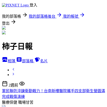
登入
我的部落格
我的部落格後台
我的帳號
登出
柿子日報
相簿
部落格
名片
2週前
軍民聯防淬鍊衛勤戰力！台南新樓醫院攜手四支部衛生營圓滿
完成戰傷演練
醫療保健
職場甘苦