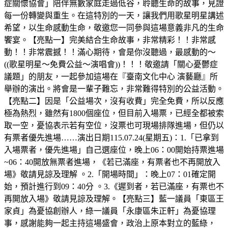
症關懷協會」陪伴無數家庭走過低谷，聆聽生命的故事，見證
每一份轉變與重生。在這特別的一天，讓我們用歌星明星講述
希望，以生命感動生命，敬邀您一同參與這場意義非凡的生命
饗宴。【亮點一】完美結合生命故事，非常精彩！！非常感
動！！非常震撼！！滿心期待，會是你沒聽過，最感動的～
((歌星明星～免費公益～演唱會))！！！敬邀請「關心憂鬱症
議題」的朋友，一起參加這場在『臺南文化中心 演藝廳』所
舉辦的演出。將會是一輩子難忘，非常難得特別的公益活動。
【亮點二】因是「公益場次，沒有收費」完全免費，所以反應
極為熱烈，雖然有1800個座位，但目前入場票，已經全都被索
取一空，憂協表示若有空位，沒票也可現場排隊進場，但仍以
有票者優先進場……演出日期115.07.24(星期五)：1.「已拿到
入場票者，優先進場」自己選座位，晚上06：00開始持票進場
~06：40開放無票者進場，《若已滿座，有票者也不再開放入
場》敬請見諒及理解 。2.「開場時間」：晚上07：01確定開
始，預計進行到09：40分 。3.《遲到者，若已滿座，有票也不
再開放入場》敬請見諒及理解。【亮點三】藍一議員「東區王
家貞」為憂協創辦人，綠一議員「永康區朱正軒」為憂協理
事，感謝能夠一起主持這場盛會，政治上原本對立的藍綠，