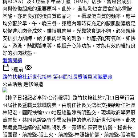
稱BCAA）及β-羥基-β-甲基丁酸（HMB）居多，皆是合成肌
肉與修復組織的重要原料。此外， 全脂乳也含豐富的必需胺
基酸，亦是良好的蛋白質飲品之一。攝取蛋白質的頻率，應平
均分配於早、午、晚三餐，讓體內隨時有充足的胺肌酸濃度足
以促進肌肉合成效。維持肌肉量，光靠飲食還不夠，必須規律
安排肌力訓練，給予肌肉足夠的刺激，也應搭配有氧運，如快
走、游泳、騎腳踏車等，能提升心肺功能，才能有效的維持良
好的肌肉狀態。
繼續閱讀
3週前
路竹扶輪社新世代接棒 第44屆社長暨職員就職慶典
公益活動
進修深造
【柿子日報記者李玲/台南報導】路竹扶輪社於7月11日舉行第
44屆社長暨職員就職慶典，由前任社長吳鴻松交接給新任社長
林紀宏，國際扶輪3510地區總監陳高明監交，現場政商學界冠
蓋雲集，共同見證路竹企業家精神的傳承與新世代接棒。此次
就職慶典邀請的前總監特別多，有總監-陳高明伉儷、秘書長-
張國寳、前總監-張土火、前總監-林照雄伉儷、前總監-張鴻熙