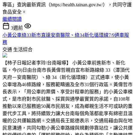
專區」查詢最新資訊（https://health.tainan.gov.tw/），共同守護
食品安全。
繼續閱讀
3週前
小黃公車綠33新市直達安南醫院、綠34新化循環線7/9通車服
務
交通
生活綜合
【柿子日報記者李玲/台南報導】 小黃公車前進新市、新化
區，今(9)日由台南市長黃偉哲親自宣布新路線綠 33（潭頂代
天府－安南醫院）、綠 34（新化循環線）正式通車，使小黃
公車增為46條路線，服務範疇遍及全市31個行政區。黃偉哲市
長表示，「用公車的票價、享受計程車的服務」的小黃公車模
式，是市府對市民就醫、採買與通學最實質的承諾，自108年
推動以來已服務逾50萬市民朋友，成為鄉親生活不可或缺的重
要代步工具，將持續致力讓大台南每個角落都能享有綿密且溫
暖的公共運輸路網。交通局長王銘德表示，交通局藉由與在地
民意溝通，共同勾勒小黃公車路線與規劃停靠站位，讓公共運