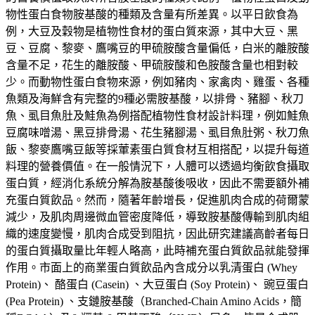
物性蛋白食物胺基酸的種類及含量有所差異。以平日飲食為
例，大豆及穀物是植物性食材的蛋白質來源，其中大豆、黑
豆、豆腐、黎麥、鷹嘴豆的甲硫胺酸含量偏低，白米的離胺酸
含量不足，花生的離胺酸、甲硫胺酸和色胺酸含量也相對較
少。而動物性蛋白食物來源，例如豬肉、家禽肉、雞蛋、各種
魚類及海鮮含有完整的9種必需胺基酸，以排骨、豬腳、秋刀
魚、虱目魚肚及鮭魚為例搭配植物性食材設計料理，例如鮭魚
豆腐味噌湯、黑豆排骨湯、花生豬腳湯、虱目魚肚粥、秋刀魚
飯、黎麥鷹嘴豆飯等採葷素蛋白質食材互相搭配，以提升每道
料理的營養價值。在一般情況下，人體可以透過均衡飲食攝取
蛋白質，經消化系統分解為胺基酸後吸收，因此不需要額外補
充蛋白質飲品。然而，隨著年齡增長，促進肌肉合成的荷爾蒙
減少，及肌肉周邊微血管密度降低，導致胺基酸傳輸到肌肉組
織的速度變慢，肌肉合成受到阻抗，因此研究建議高齡者每日
的蛋白質攝取量比年輕人略高，此時補充蛋白質飲品就能發揮
作用。市面上的商業蛋白質飲品內含成分以乳清蛋白 (Whey
Protein)、 酪蛋白 (Casein) 、大豆蛋白 (Soy Protein)、 豌豆蛋白
(Pea Protein) 、支鏈胺基酸（Branched-Chain Amino Acids，簡