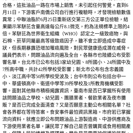
合格，這批油品一路在市場上銷售，未引起任何警覺。直到6
月11日，下游客戶南僑公司自行進行複驗時，才發現檢驗數值
異常；中聯油脂於6月25日重新送交第三方公正單位檢驗，結
果顯示苯駢芘含量高達每公斤8.1微克，約為法規標準上限的4
倍。苯駢芘為世界衛生組織（WHO）認定之一級致癌物，與
石棉、菸草同屬最高等級致癌因子，雖不會立即造成中毒症
狀，但長期暴露恐增加罹癌風險，對民眾健康造成潛在威脅。
議員們表示，問題油品流向遍及全台，各縣市也陸續公布受影
響名單。台北市已公布包括3家幼兒園、8所國小、24所國中及
7所高中職，共計42所學校受影響；新北市公布包含忠義國
小、淡江高中等50所學校受波及；台中市則公布包括台中一
中、華盛頓高中、衛道中學等39所學校及1所教育機構受影
響。面對其他縣市積極揭露資訊，臺南市是否已掌握所有使用
該問題油品之學校、幼兒園、團膳業者、餐飲業者及夜市攤
販？是否已完成全面清查？又是否願意主動公布相關名單？社
會各界都在等待答案。食安事件最怕資訊黑箱。市府若已掌握
流向資料，就應立即公布問題油品上游製造商、中游供應商及
下游使用業者名單，讓民眾了解自己是否曾購買或食用相關產