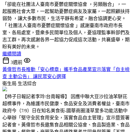
「卻能在社團法人臺南市憂鬱症關懷協會 ，另類融合」，一
起服務社會大眾，一起幫助憂鬱症病友及家屬，一起照顧扶持
弱勢 ，讓大多數市民，生活平靜有希望，融合協調更心安。
「 社團法人臺南市憂鬱症關懷協會 」感謝臺南市政府市長
室、各局處室，暨衆多民間單位及個人，憂協理監事幹部們及
志工群。再次感謝各界一起協力促成這次活動，共襄盛舉，期
盼有美好的未來。
繼續閱讀
3週前
黃偉哲市長推動「安心標章」攜手食品產業宣示落實「自主檢
查 主動公告」 讓民眾安心選擇
衛生局
生活綜合
【柿子日報記者李玲/台南報導】 因應中聯大豆沙拉油苯駢芘
超標事件，為維護市民健康、食品安全及消費者權益，臺南市
政府今（7/9）日在知名美食街-國華商圈淺草里多功能活動中
心舉辦「堅守全民食用安全，落實食品自主管理」宣示暨簽署
記者會。黃偉哲市長邀集食品相關公協會、食品製造業、食品
販售業、餐飲業、商圈及食品通路業者共同參與簽署「不提