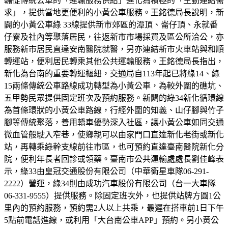
輸從傳統公車的「運輸服務供給」進化為積極的「主動連結需
求」，提供當地更便利的小黃公車服務。王銘德局長說明，新
闢的小黃公車綠 33線提供新市郊區的潭頂、崙仔頂、永就番
仔寮及社內等聚落居民，往返新市市場採買及區公所洽公，亦
服務新市居民直達安南醫院就醫，另亦連結新市火車站與和順
轉運站，便利居民轉乘其他公共運輸服務。王銘德局長指出，
新化為台南的重要轉運樞紐，交通局自113年起已將綠14、綠
15兩條傳統公車路線成功轉型為小黃公車，為較外圍的礁坑、
五甲勢民眾提供固定班次及預約服務。新闢的綠34新化循環線
為首條環狀的小黃公車路線，行經外圍的知義、山仔腳與竹子
腳等傳統聚落，善用轎車優勢深入社區，讓小黃公車如同交通
微血管般駛入窄巷，使鄉親可以由家門口直達新化老街或新化
站，再轉乘綠幹支線前往市區，也可預約直達臺南醫院新化分
院，便利年長者回診或領藥。臺南市公共運輸處處長劉佳峰表
示，綠33由皇冠交通股份有限公司（中華衛星車隊06-291-
2222）營運，綠34則由成功汽車股份有限公司（台一大車隊
06-331-9555）提供服務。除固定班次外，也提供站牌方圓1公
里內的預約服務，預約需2人以上共乘，最遲在搭車前1日下午
5點前電話進線，或利用「大台南公車APP」預約。另小黃公