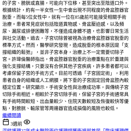
的子宮、膀胱或直腸，可能向下位移，甚至突出至陰道口外。
根據統計，約有一半女性一生中會出現不同程度的骨盆腔器官
脫垂，而每5位女性中，就有一位在85歲前可能接受相關手術
治療。患者常見症狀包括陰道異物感、骨盆壓迫感，以及頻
尿、漏尿或排便困難等，不僅造成身體不適，也影響日常生活
與社交活動。過去，子宮切除曾被視為治療骨盆腔器官脫垂的
標準方式。然而，醫學研究發現，造成脫垂的根本原因是「支
撐組織的鬆弛」，並非子宮本身，治療上不一定需要切除子
宮。許瑋倫醫師指出，骨盆腔器官脫垂的治療重點在於重建與
強化支撐結構，只要沒有合併其他子宮疾病，許多患者都可以
考慮保留子宮的手術方式。目前可透過「子宮固定術」，利用
患者自身的組織或人工網膜，將下垂的子宮固定回骨盆腔內較
穩定位置。研究顯示，手術安全性與治療成功率，與傳統子宮
切除手術相近。相較於子宮切除手術，保留子宮的手術通常具
有手術時間較短、出血量較少、住院天數較短及恢復較快等優
點，對膀胱、輸尿管等周邊器官造成損傷的風險也較低。
繼續閱讀
3週前
深耕護理27年成大醫院兩位護理師獲衛福部首屆「臨床護理價