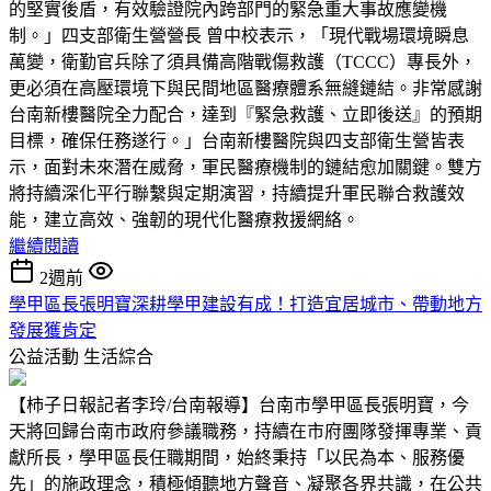
的堅實後盾，有效驗證院內跨部門的緊急重大事故應變機
制。」四支部衛生營營長 曾中校表示，「現代戰場環境瞬息
萬變，衛勤官兵除了須具備高階戰傷救護（TCCC）專長外，
更必須在高壓環境下與民間地區醫療體系無縫鏈結。非常感謝
台南新樓醫院全力配合，達到『緊急救護、立即後送』的預期
目標，確保任務遂行。」台南新樓醫院與四支部衛生營皆表
示，面對未來潛在威脅，軍民醫療機制的鏈結愈加關鍵。雙方
將持續深化平行聯繫與定期演習，持續提升軍民聯合救護效
能，建立高效、強韌的現代化醫療救援網絡。
繼續閱讀
2週前
學甲區長張明寶深耕學甲建設有成！打造宜居城市、帶動地方
發展獲肯定
公益活動
生活綜合
【柿子日報記者李玲/台南報導】台南市學甲區長張明寶，今
天將回歸台南市政府參議職務，持續在市府團隊發揮專業、貢
獻所長，學甲區長任職期間，始終秉持「以民為本、服務優
先」的施政理念，積極傾聽地方聲音、凝聚各界共識，在公共