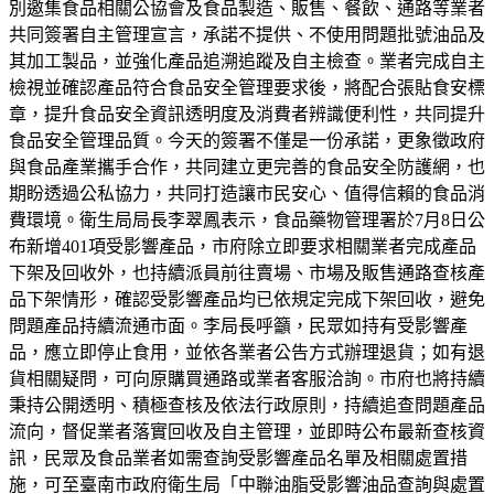
別邀集食品相關公協會及食品製造、販售、餐飲、通路等業者
共同簽署自主管理宣言，承諾不提供、不使用問題批號油品及
其加工製品，並強化產品追溯追蹤及自主檢查。業者完成自主
檢視並確認產品符合食品安全管理要求後，將配合張貼食安標
章，提升食品安全資訊透明度及消費者辨識便利性，共同提升
食品安全管理品質。今天的簽署不僅是一份承諾，更象徵政府
與食品產業攜手合作，共同建立更完善的食品安全防護網，也
期盼透過公私協力，共同打造讓市民安心、值得信賴的食品消
費環境。衛生局局長李翠鳳表示，食品藥物管理署於7月8日公
布新增401項受影響產品，市府除立即要求相關業者完成產品
下架及回收外，也持續派員前往賣場、市場及販售通路查核產
品下架情形，確認受影響產品均已依規定完成下架回收，避免
問題產品持續流通市面。李局長呼籲，民眾如持有受影響產
品，應立即停止食用，並依各業者公告方式辦理退貨；如有退
貨相關疑問，可向原購買通路或業者客服洽詢。市府也將持續
秉持公開透明、積極查核及依法行政原則，持續追查問題產品
流向，督促業者落實回收及自主管理，並即時公布最新查核資
訊，民眾及食品業者如需查詢受影響產品名單及相關處置措
施，可至臺南市政府衛生局「中聯油脂受影響油品查詢與處置