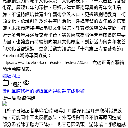
充滿創造力的城市文化樣貌。文化局表示，「十六歲正青春藝
術節」歷經12年的深耕，已逐步建立臺南專屬的青年文化品
牌，不僅持續培養青少年藝術參與人口，更透過劇場教育、街
頭文化、跨域創作及公共空間活化，建構完整的青年藝文培育
鏈。未來市府將持續串聯文化場館、教育資源與公共空間，打
造更多青年展演及交流平台，讓藝術成為陪伴青年成長的重要
力量，也讓臺南持續朝向兼具文化厚度、創新活力與青年友善
的文化首都邁進。更多活動資訊請至「十六歲正青春藝術節」
Facebook粉絲專頁查詢：
https://www.facebook.com/sixteenfestival/2026十六歲正青春藝術
節活動時間表:
繼續閱讀
4週前
微創耳膜修補的選擇耳內視鏡鼓室成形術
衛生局
醫療保健
【柿子日報記者李玲/台南報導】耳膜穿孔是耳鼻喉科常見疾
病，可能因中耳炎反覆感染、外傷或掏耳朵不慎等原因造成。
部分患者除了聽力下降外，也容易因洗頭、游泳或上呼吸道感