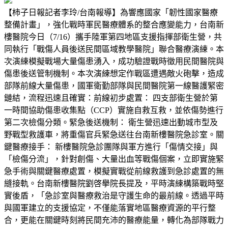
【柿子日報記者李玲/台南報導】為響應國家「韌性國家醫療
整備計畫」，強化戰時軍民醫療體系的整合應變能力，台南新
樓醫院今日（7/16）攜手陸軍第四地區支援指揮部衛生營，共
同執行「戰傷人員後送民間區域教學醫院」聯合醫療演練。本
次演練模擬戰場大量傷患湧入，成功驗證戰時徵用民間醫院與
傷患後送管制機制。本次演練想定作戰區遭遇敵火砲擊，造成
部隊前線大量傷患，國軍衛勤部隊與民間醫院第一線醫護緊密
鏈結，流程迅速且確實：前線初步處置： 四支部衛生營於第
一時間協助傷患收集點（CCP）實施自救互救，並依傷勢進行
第二次檢傷分類。緊急後送機制： 衛生營迅速出動城市型及
野戰型救護車，將重傷官兵緊急送往台南新樓醫院急診室。關
鍵醫療接手： 新樓醫院急診團隊與軍方進行「傷情交接」與
「檢傷分流」，針對創傷、大量出血等戰傷個案，立即實施緊
急手術與關鍵醫療處置，模擬實戰從前線救護到急診處置的無
縫接軌。台南新樓醫院劉啓擧院長提及，平時演練構築戰時堅
實後盾，「急診室與醫療救治是守護生命的最前線。透過平時
與國軍建立的支援協定，不僅能落實地區醫療資源的平行整
合，更能在關鍵時刻將民間充沛的醫療能量，轉化為部隊戰力