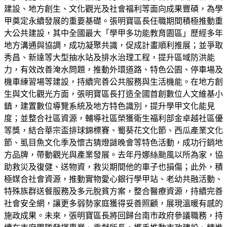
建設、地方創生、文化觀光及社會福利等面向成果豐碩，為學
甲奠定永續發展的重要基礎。張明寶區長任職期間積極推動重
大公共建設，其中全國最大「學甲多功能教育園區」歷經多年
地方溝通與協調，成功凝聚共識，促成計畫順利推展；並爭取
秀昌、新達等大型抽水站及排水治理工程，提升區域防洪能
力，有效改善淹水問題，推動外環道路、特色公園、停車場及
機車練習場等建設，持續完善公共服務與生活機能。在地方創
生與文化觀光方面，張明寶區長打造全國首創數位人文維基小
鎮，建置數位導覽系統及地方特色識別，提升學甲文化能見
度；並整合社區資源，輔導社區榮獲衛生福利部金卓越社區優
等獎，結合華宗盃排球錦標賽、蜀葵花文化節、西瓜產業文化
節、虱目魚文化季及懷古猜燈謎晚會等特色活動，成功行銷地
方品牌，帶動觀光與產業發展。去年丹娜絲颱風以所為家，協
助救災及復健、送物資，救災期間他的車子也損傷；此外，積
極媒合社會資源，推動實物愛心銀行學甲站、老幼共融活動、
特殊族群送餐服務及多元脫貧方案，整合醫療資源，持續完善
社會安全網，讓更多弱勢家庭獲得妥善照顧，展現溫暖有感的
施政成果。未來，張明寶區長將回歸台南市政府參議職務，持