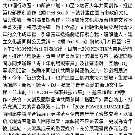
共19個行政區、16所高中職、16至18歲青少年共同創作，推出
第12部原創劇作《觸 Feel Seen》。該計畫由臺南市政府文化
局與影響．新劇場長期合作。並持續獲文化部及台積電文教基
金會支持，將府城傳統「做十六歲」文化轉化為屬於現代青少
年的文化成年禮，引導青年透過劇場探索自我、理解他人，建
立文化認同與公民意識。《觸 Feel Seen》將於8月22日至23日
下午2時30分於台江劇場演出，目前已於OPENTIX售票系統開
賣，推出早鳥優惠、青春限定票及文化幣購票方案；藝術節期
間亦同步辦理「青少年劇場觀察員」及社區樂齡「互動GO」
等系列活動，鼓勵不同世代共同參與藝術交流。除劇場展演
外，今年「街頭文化月」也將連續三個週末接力登場，集結嘻
哈講座、街舞、饒舌、DJ、塗鴉等青年喜愛的街頭文化課
程，並規劃「TOUCH－頻率共振市集」，邀集超過50個手
作、美食、文創及體驗品牌共同參與，搭配戶外舞台演出，打
造充滿活力的青春聚落。其中，「2026 POWER SUMMER臺
南國高中職聯合舞展」更將號召全市青年學子齊聚交流，以舞
蹈展現青春能量與團隊默契，讓藝術不只是表演，更成為青年
彼此連結、交流與成長的重要媒介，充分展現臺南多元包容、