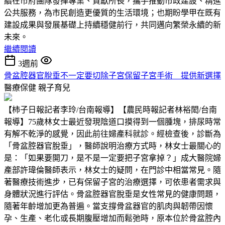
續在市府團隊發揮專業、貢獻所長，攜手推動市政建設、精進
公共服務，為市民創造更優質的生活環境；也期盼學甲在既有
建設成果與發展基礎上持續穩健前行，共同邁向繁榮永續的新
未來。
繼續閱讀
3週前
骨盆腔器官脫垂不一定要切除子宮保留子宮手術 提供新選擇
醫療保健
親子育兒
【柿子日報記者李玲/台南報導】【農民時報記者林裕閎/台南
報導】75歲林女士最近發現陰道口摸得到一個腫塊，排尿時常
有解不乾淨的感覺，因此前往婦產科就診。經檢查後，診斷為
「骨盆腔器官脫垂」，醫師說明治療方式時，林女士最關心的
是：「如果要開刀，是不是一定要把子宮拿掉？」成大醫院婦
產部許瑋倫醫師表示，林女士的疑問，在門診中相當常見。隨
著醫療技術進步，已有保留子宮的治療選擇，可依患者需求與
身體狀況進行評估。骨盆腔器官脫垂是女性常見的健康問題，
隨著年齡增加更為普遍。當支撐骨盆器官的肌肉與韌帶因懷
孕、生產、老化或長期腹壓增加而鬆弛時，原本位於骨盆腔內