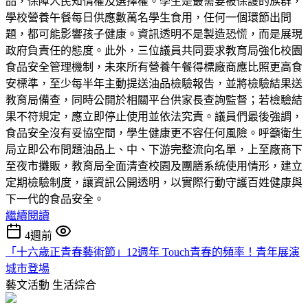
品，保障人民知情權及選擇權。學生是最需要被保護的族群，
學校營養午餐每日供應數萬名學生食用，任何一個環節出問
題，都可能影響孩子健康。資訊透明不是製造恐慌，而是展現
政府負責任的態度。此外，三位議員共同要求教育局強化校園
食品安全管理機制，未來所有營養午餐得標廠商應比照更高食
安標準，至少每半年主動提送油品檢驗報告，並將檢驗結果送
教育局備查，同時公開於相關平台供家長查詢監督；若檢驗結
果不符規定，應立即停止使用並依法究責。議員們最後強調，
食品安全沒有妥協空間，學生健康更不容任何風險。呼籲衛生
局立即公布問題油品上、中、下游完整流向名單，上至廠商下
至夜市攤販，教育局全面清查校園及團膳系統使用情形，建立
定期檢驗制度，讓資訊公開透明，以實際行動守護百姓健康與
下一代的食品安全。
繼續閱讀
4週前
「十六歲正青春藝術節」12週年 Touch青春的頻率！青年展演
城市登場
藝文活動
生活綜合