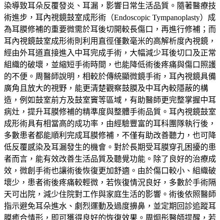
染導致耳朵反覆發炎、耳漏，影響日常生活品質。隨著醫療技
術進步，耳內視鏡鼓室成形術（Endoscopic Tympanoplasty）成
為耳膜修補的重要微需於耳後切開較長傷口，再進行修補；而
耳內視鏡鼓室成形術則利用直徑僅數毫米的高解析度內視鏡，
經由外耳道直接進入中耳完成手術，大幅減少耳後切口及正常
組織的破壞，並縮短手術時間，也能降低術後疼痛與傷口照護
的不便。周醫師說明，相較於傳統顯微鏡手術，耳內視鏡具備
廣角且放大的視野，能更清楚觀察鼓膜及中耳內較隱蔽的構
造，例如鼓室前方及鼓室竇等區域，有助醫師更完整掌握中耳
病灶，提升耳膜修補的精準度與整體手術品質。耳內視鏡鼓室
成形術具有相當高的成功率，由經驗豐富的耳科團隊執行後，
多數患者都能順利完成耳膜修補，不僅有助改善聽力，也可降
低反覆感染及耳漏發生的機會。對於長期受耳膜穿孔困擾的患
者而言，能有效改善生活品質及聽覺功能。除了良好的治療成
效，微創手術也讓術後恢復更加舒適。由於傷口較小、組織破
壞少，患者術後疼痛較輕微，若恢復情況良好，多數於手術隔
天可出院，減少住院對工作與家庭生活的影響。術後依照醫師
指示避免耳朵進水、劇烈運動及過度擤鼻，並定期回診追蹤耳
膜癒合情形，即可獲得良好的恢復效果。周炯彤醫師提醒，若