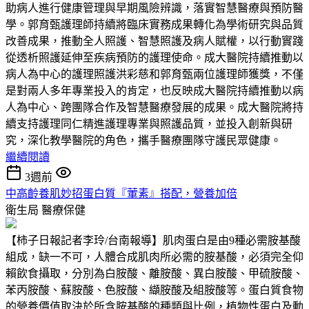
助病人進行健康管理與早期風險辨識，落實智慧醫療與預防醫
學。郭育甄護理師持續將臨床實務成果轉化為學術研究與品質
改善成果，推動全人照護、智慧照護及病人賦權，以行動實踐
從透析照護延伸至疾病預防的護理使命。成大醫院持續推動以
病人為中心的護理照護洪彩慈和郭育甄兩位護理師獲獎，不僅
是對兩人多年專業投入的肯定，也反映成大醫院持續推動以病
人為中心、跨團隊合作及智慧醫療發展的成果。成大醫院將持
續支持護理同仁精進護理專業與照護品質，並投入創新與研
究，深化教學醫院的角色，攜手醫療團隊守護民眾健康。
繼續閱讀
3週前
中高齡養肌妙招蛋白質『葷素』搭配，營養加倍
衛生局
醫療保健
【柿子日報記者李玲/台南報導】肌肉蛋白是由9種必需胺基酸
組成，缺一不可，人體合成肌肉所必需的胺基酸，必須完全仰
賴飲食攝取，分別為白胺酸、離胺酸、異白胺酸、甲硫胺酸、
苯丙胺酸、蘇胺酸、色胺酸、纈胺酸及組胺酸等。蛋白質食物
的營養價值取決於所含胺基酸的種類與比例，植物性蛋白及動