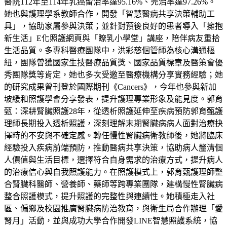
醫院112年至114年乳癌留治率達95.16%、完治率達97.26%。
她也與護理學系教師合作，開發「智慧醫病共享決策輔助工
具」，協助家屬參與決策；並針對預後良好的患者導入「擁抱
新生活」E化照護網頁與「瞭乳小學堂」講座，陪伴病友重拾
生活品質。多專科醫療團隊中，洪彩慈個管師為核心溝通樞
紐，團隊曾獲國家生技醫療品質獎、國家品質標章及醫策會優
秀團隊獎等肯定，她也多次受邀至醫療機構分享實務經驗；她
的研究成果曾刊登於國際期刊《Cancers》，今年也參與新加
坡緩和照護學會分享發表，提升護理專業形象及能見度。郭育
甄：深耕腎臟照護28年，從透析照護延伸至疾病預防郭育甄護
理師長期投入透析照護，深刻理解末期腎臟病病人面對治療抉
擇時的不安與不確定感。轉任慢性腎臟病衛教師後，她將臨床
經驗投入疾病前端預防，推動醫病共享決策，協助病人釐清個
人價值與生活目標，選擇符合自身需求的治療方式，提升病人
的治療信心與自我照護能力。在照護模式上，郭育甄護理師整
合腎臟科醫師、營養師、藥師等跨專業團隊，建構慢性腎臟病
整合照護模式，提升照護的完整性與連續性。她積極走入社
區、偏鄉及校園推廣腎臟病防治教育，與衛生局合作辦理「愛
腎月」活動，並與成功大學合作開發LINE智慧照護系統，協