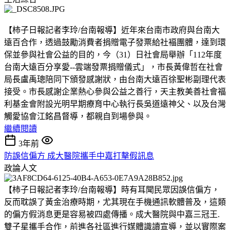
【柿子日報記者李玲/台南報導】近年來台南市政府與台南大
遠百合作，透過鼓勵消費者捐贈電子發票給社褔團體，達到環
保並參與社會公益的目的，今（31）日社會局舉辦「112年度
台南大遠百分享愛--雲端發票捐贈儀式」，市長黃偉哲在社會
局長盧禹璁陪同下頒發感謝狀，由台南大遠百徐聖彬副理代表
接受。市長感謝企業熱心參與公益之善行，天主教美善社會福
利基金會附設光明早期療育中心執行長吳道遠神父、以及台灣
觸愛協會江銘昌督導，都親自到場參與。
繼續閱讀
3年前
防誤信偏方 成大醫院攜手中嘉打擊假訊息
政論人文
【柿子日報記者李玲/台南報導】時有耳聞民眾因誤信偏方，
反而耽誤了黃金治療時期，尤其現在手機通訊軟體普及，這類
的偏方假消息更是容易被四處傳播。成大醫院與中嘉三冠王.
雙子星攜手合作，前進各社區進行媒體識讀宣導，並以實際案