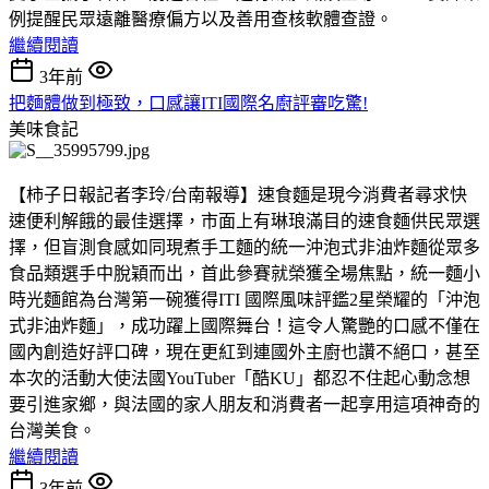
例提醒民眾遠離醫療偏方以及善用查核軟體查證。
繼續閱讀
3年前
把麵體做到極致，口感讓ITI國際名廚評審吃驚!
美味食記
【柿子日報記者李玲/台南報導】速食麵是現今消費者尋求快
速便利解餓的最佳選擇，市面上有琳琅滿目的速食麵供民眾選
擇，但盲測食感如同現煮手工麵的統一沖泡式非油炸麵從眾多
食品類選手中脫穎而出，首此參賽就榮獲全場焦點，統一麵小
時光麵館為台灣第一碗獲得ITI 國際風味評鑑2星榮耀的「沖泡
式非油炸麵」，成功躍上國際舞台！這令人驚艷的口感不僅在
國內創造好評口碑，現在更紅到連國外主廚也讚不絕口，甚至
本次的活動大使法國YouTuber「酷KU」都忍不住起心動念想
要引進家鄉，與法國的家人朋友和消費者一起享用這項神奇的
台灣美食。
繼續閱讀
3年前