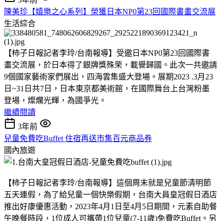
陳美珍【嬉樂之心系列】榮獲日本NP0第23回國際書畫交流展
生活綜合
【柿子日報記者李玲/台南報導】受邀日本NP0第23回國際書
畫交流展，於日本得了銀牌獎殊荣，載譽歸國。此次一共邀請
9個國家藝術家們展出，四海雲集盛大登場。展期2023 .3月23
日~31日共7日，日本東京都美術館，在國際舞台上台灣粉墨
登場，燦爛光輝，為國爭光。
繼續閱讀
3年前
兒童免費吃Buffet 住宿再送市集百元商品券
國內旅遊
【柿子日報記者李玲/台南報導】這個周末就是兒童節清明節
五天連假，為了給兒童一個快樂假期，台南大員皇冠假日酒店
推出好康優惠活動，2023年4月1日至4月5日期間，元素自助餐
午晚餐時段，1位成人可攜帶1位兒童(7-11歲)免費吃Buffet。另