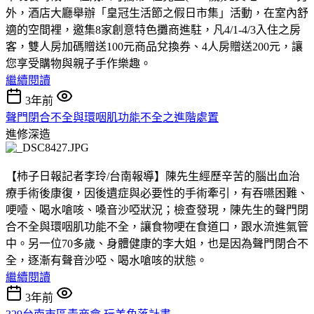
外，酒店大廳舉辦「皇冠生活節之假日市集」活動，在室內舒
適的空間裡，邀集8家創意特色攤商進駐，凡4/1-4/3入住之房
客，雙人房加碼贈送100元商品兌換券、4人房贈送200元，讓
您享受購物與親子手作樂趣。
繼續閱讀
3年前
聲門閉合不全與環咽肌功能不全之進階處置
進修深造
【柿子日報記者李玲/台南報導】陳先生經歷辛苦的腦出血治
療手術後康復，因後遺症與必要性的手術牽引，有吞嚥困難、
哽噎、喝水嗆咳、嗓音沙啞狀況；檢查發現，陳先生的聲門閉
合不全與環咽肌功能不全，讓食物哽在食道口，跟水流進氣管
中。另一位70多歲、身體健康的李大姐，也是因為聲門閉合不
全，逐漸有聲音沙啞、喝水嗆咳的狀態。
繼續閱讀
3年前