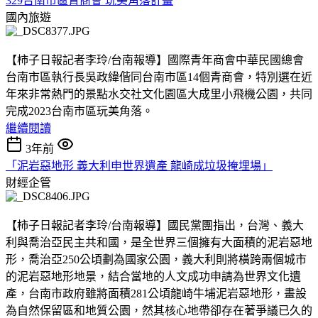
329台南市區青商會 玩美角落計畫
國內旅遊
【柿子日報記者李玲/台南報導】國際青年商會中華民國總會
台南市區執行長吳政緯偕同台南市區14個青商會，特別選在近
年來非常熱門的景點水交社文化園區大成里小飛機公園，共同
完成2023台南市區玩美角落。
繼續閱讀
3年前
「泥岩惡地形 義大利申世界遺產 龍崎成垃圾掩埋場」
財經企管
【柿子日報記者李玲/台南報導】國民黨團指出，台灣、義大
利與喬治亞民主共和國，是全世界三個擁有大面積的泥岩惡地
形，喬治亞250公頃劃為國家公園，義大利則將橫跨兩個城市
的泥岩惡地形地景，結合當地的人文成功申請為世界文化遺
產，台南市政府雖將面積281公頃龍崎牛埔泥岩惡地形，畫設
為自然保留區和地質公園，然其核心地帶卻存在著爭議已久的