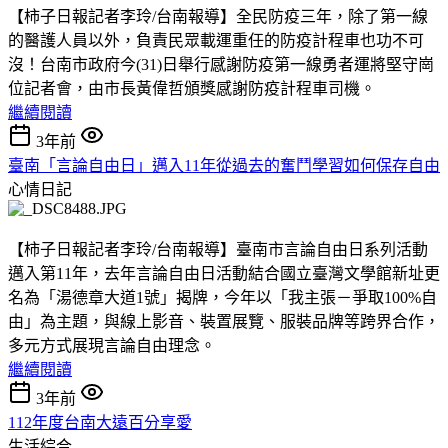
【柿子日報記者李玲/台南報導】全民防疫三年，除了第一線
的醫護人員以外，負責民眾載運重任的防疫計程車也功不可
沒！台南市政府今(31)日舉行感謝防疫第一線勇者運將堅守崗
位記者會，由市長黃偉哲頒獎感謝防疫計程車司機。
繼續閱讀
3年前
臺南「言論自由日」邁入11年從過去的奮鬥學習如何保存自由
心情日記
【柿子日報記者李玲/台南報導】臺南市言論自由日系列活動
邁入第11年，去年言論自由日活動結合國立臺灣文學館新址更
名為「湯德章大道1號」揭牌，今年以「我主張－爭取100%自
由」為主題，與線上影音、裝置展覽、服裝品牌等跨界合作，
多元方式展現言論自由理念。
繼續閱讀
3年前
112年度台南大遠百分享愛
生活綜合