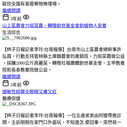
歐欣全國有害廢棄物掩埋場。
繼續閱讀
3年前
山上區農會力挺菜農，轉贈創世基金會助植物人安養
生活綜合
【柿子日報記者李玲/台南報導】台南市山上區農會總幹事許
弘霖，行動支持雲林縣土庫鎮農會的產銷班，力挺菜農做公益
，採購2000公斤高麗菜，轉贈社福團體創世基金會、五甲教養
院和長泰教養院做公益。
繼續閱讀
3年前
過敏性結膜炎眼睛又癢又紅
醫療保健
【柿子日報記者李玲/台南報導】一位五歲弟弟由阿嬤帶進診
間，主訴剛剛在家門口外面玩，不知道怎 麼回事，突然就一