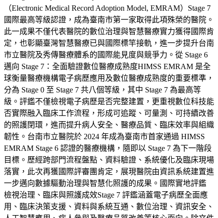
（Electronic Medical Record Adoption Model, EMRAM）Stage 7
國際最高等級認證，成為臺南市第一家取得此項殊榮的醫院。
此一成果不僅代表醫院的數位治理與智慧醫療實力獲得國際肯
定，也彰顯臺灣智慧醫療已與國際標竿接軌，進一步提升台南
市立醫院及秀傳醫療體系的國際能見度與競爭力。從 Stage 6
邁向 Stage 7：全面驗證數位醫療成熟度HIMSS EMRAM 是全
球衡量醫療機構電子病歷應用及數位醫療成熟度的重要標準，
分為 Stage 0 至 Stage 7 共八個等級，其中 Stage 7 為最高等
級。評鑑不僅檢視電子病歷是否完整建置，更重視數位科技能
否實際融入臨床工作流程，形成可追蹤、可量測、可持續改善
的照護閉環，進而提升病人安全、醫療品質、臨床效率與組織
韌性。台南市立醫院於 2024 年成為臺南市首家通過 HIMSS
EMRAM Stage 6 認證的醫療機構，隨即以 Stage 7 為下一階段
目標。歷經跨部門流程盤點、資料驗證、系統優化及臨床現場
落實，此次再獲國際評審團肯定，展現醫院由資訊系統建置進
一步邁向數據驅動治理與智慧化照護的成果。國際實地評鑑
檢視治理、臨床與照護成效Stage 7 評鑑涵蓋電子病歷全面應
用、臨床決策支援、資料與系統互通、數位治理、資訊安全、