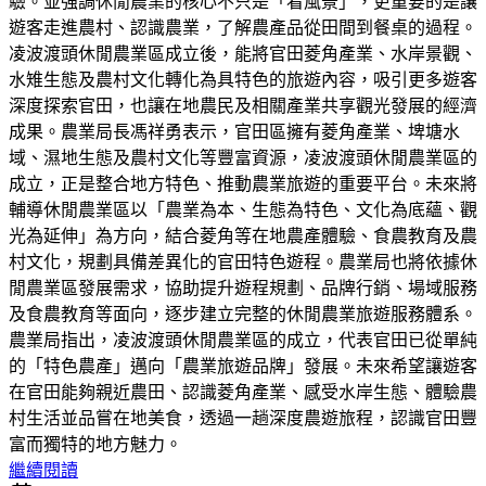
驗。並強調休閒農業的核心不只是「看風景」，更重要的是讓
遊客走進農村、認識農業，了解農產品從田間到餐桌的過程。
凌波渡頭休閒農業區成立後，能將官田菱角產業、水岸景觀、
水雉生態及農村文化轉化為具特色的旅遊內容，吸引更多遊客
深度探索官田，也讓在地農民及相關產業共享觀光發展的經濟
成果。農業局長馮祥勇表示，官田區擁有菱角產業、埤塘水
域、濕地生態及農村文化等豐富資源，凌波渡頭休閒農業區的
成立，正是整合地方特色、推動農業旅遊的重要平台。未來將
輔導休閒農業區以「農業為本、生態為特色、文化為底蘊、觀
光為延伸」為方向，結合菱角等在地農產體驗、食農教育及農
村文化，規劃具備差異化的官田特色遊程。農業局也將依據休
閒農業區發展需求，協助提升遊程規劃、品牌行銷、場域服務
及食農教育等面向，逐步建立完整的休閒農業旅遊服務體系。
農業局指出，凌波渡頭休閒農業區的成立，代表官田已從單純
的「特色農產」邁向「農業旅遊品牌」發展。未來希望讓遊客
在官田能夠親近農田、認識菱角產業、感受水岸生態、體驗農
村生活並品嘗在地美食，透過一趟深度農遊旅程，認識官田豐
富而獨特的地方魅力。
繼續閱讀