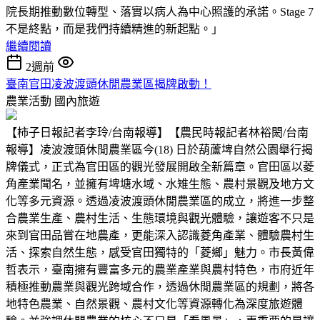
院長期推動數位轉型、落實以病人為中心照護的承諾。Stage 7
不是終點，而是我們持續精進的新起點。」
繼續閱讀
2週前
臺南官田凌波渡頭休閒農業區揭牌啟動！
農業活動
國內旅遊
【柿子日報記者李玲/台南報導】【農民時報記者林裕閎/台南
報導】凌波渡頭休閒農業區今(18) 日於葫蘆埤自然公園舉行揭
牌儀式，正式為官田區的觀光發展開啟全新篇章。官田區以菱
角產業聞名，並擁有埤塘水域、水雉生態、農村景觀及地方文
化等多元資源。透過凌波渡頭休閒農業區的成立，將進一步整
合農業生產、農村生活、生態環境與觀光體驗，讓遊客不只是
來到官田品嘗在地農產，更能深入認識菱角產業、體驗農村生
活、探索自然生態，感受官田獨特的「菱鄉」魅力。市長黃偉
哲表示，臺南擁有豐富多元的農業產業與農村特色，市府近年
積極推動農業與觀光跨域合作，透過休閒農業區的規劃，將各
地特色農業、自然景觀、農村文化等資源轉化為深度旅遊體