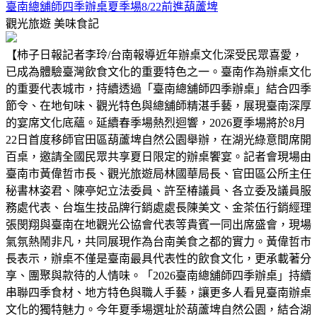
臺南總舖師四季辦桌夏季場8/22前進葫蘆埤
觀光旅遊
美味食記
【柿子日報記者李玲/台南報導近年辦桌文化深受民眾喜愛，
已成為體驗臺灣飲食文化的重要特色之一。臺南作為辦桌文化
的重要代表城市，持續透過「臺南總舖師四季辦桌」結合四季
節令、在地旬味、觀光特色與總舖師精湛手藝，展現臺南深厚
的宴席文化底蘊。延續春季場熱烈迴響，2026夏季場將於8月
22日首度移師官田區葫蘆埤自然公園舉辦，在湖光綠意間席開
百桌，邀請全國民眾共享夏日限定的辦桌饗宴。記者會現場由
臺南市黃偉哲市長、觀光旅遊局林國華局長、官田區公所主任
秘書林姿君、陳亭妃立法委員、許至椿議員、各立委及議員服
務處代表、台塩生技品牌行銷處處長陳美文、金茶伍行銷經理
張閔翔與臺南在地觀光公協會代表等貴賓一同出席盛會，現場
氣氛熱鬧非凡，共同展現作為台南美食之都的實力。黃偉哲市
長表示，辦桌不僅是臺南最具代表性的飲食文化，更承載著分
享、團聚與款待的人情味。「2026臺南總舖師四季辦桌」持續
串聯四季食材、地方特色與職人手藝，讓更多人看見臺南辦桌
文化的獨特魅力。今年夏季場選址於葫蘆埤自然公園，結合湖