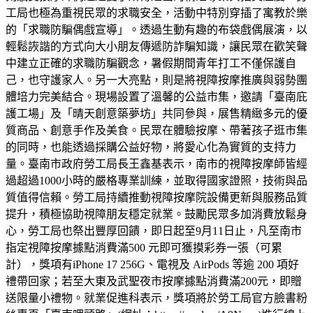
工局也極為重視民眾的求職安全，活動中特別穿插了寓教於樂
的「求職防騙偶戲宣導」。透過生動有趣的布袋戲偶展演，以
輕鬆詼諧的方式向大小朋友傳遞防詐騙知識，讓民眾在歡笑聲
中建立正確的求職防騙觀念，暑假期間青年打工不僅保護自
己，也守護家人。另一大亮點，則是將視障按摩推廣與弱勢團
體培力完美結合。現場設置了溫馨的公益市集，邀請「臺南庇
護工場」及「晴天創意築夢坊」共同參與，展售精緻多元的優
質商品、創意手作及美食。民眾在體驗按摩、帶著孩子逛市集
的同時，也能透過採購公益好物，將愛心化為實質的支持力
量。臺南市政府勞工局長王鑫基表示，南市的視障按摩師皆經
過超過1000小時的嚴格專業訓練，並取得國家證照，技術與品
質值得信賴。勞工局持續推動視障按摩院設備更新與服務品質
提升，積極協助視障朋友穩定就業。鼓勵民眾多加消費放鬆身
心，勞工局也祭出豐厚回饋，即日起至9月11日止，凡至南市
指定視障按摩據點消費滿500 元即可獲摸彩券一張（可累
計），獎項有iPhone 17 256G、電視及 AirPods 等逾 200 項好
禮帶回家；若至大東及武聖夜市按摩據點消費滿200元，即贈
送限量小禮物。就業促進科表示，獎項將於勞工局官方臉書粉