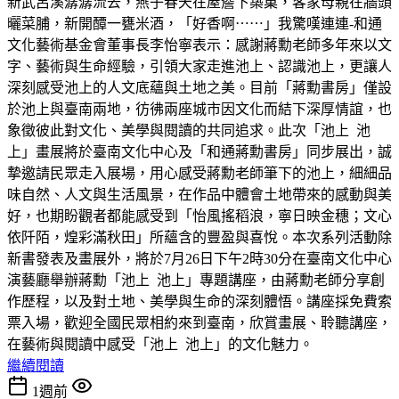
新武呂溪潺潺流去，燕子春天在屋簷下築巢，客家母親在牆頭
曬菜脯，新開醰一甕米酒，「好香啊⋯⋯」我驚嘆連連-和通
文化藝術基金會董事長李怡寧表示：感謝蔣勳老師多年來以文
字、藝術與生命經驗，引領大家走進池上、認識池上，更讓人
深刻感受池上的人文底蘊與土地之美。目前「蔣勳書房」僅設
於池上與臺南兩地，彷彿兩座城市因文化而結下深厚情誼，也
象徵彼此對文化、美學與閱讀的共同追求。此次「池上 池
上」畫展將於臺南文化中心及「和通蔣勳書房」同步展出，誠
摯邀請民眾走入展場，用心感受蔣勳老師筆下的池上，細細品
味自然、人文與生活風景，在作品中體會土地帶來的感動與美
好，也期盼觀者都能感受到「怡風搖稻浪，寧日映金穗；文心
依阡陌，煌彩滿秋田」所蘊含的豐盈與喜悅。本次系列活動除
新書發表及畫展外，將於7月26日下午2時30分在臺南文化中心
演藝廳舉辦蔣勳「池上 池上」專題講座，由蔣勳老師分享創
作歷程，以及對土地、美學與生命的深刻體悟。講座採免費索
票入場，歡迎全國民眾相約來到臺南，欣賞畫展、聆聽講座，
在藝術與閱讀中感受「池上 池上」的文化魅力。
繼續閱讀
1週前