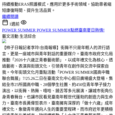
持續推動ERAS照護模式，應用於更多手術領域，協助患者縮
短康復時間、提升生活品質。
繼續閱讀
1週前
POWER SUMMER POWER SUMMER點燃臺南夏日熱情!
藝文活動
生活綜合
【柿子日報記者李玲/台南報導】街舞不只是年輕人的流行語
言，更是一座城市與青年對話的重要媒介。臺南市政府文化局
推動「2026十六歲正青春藝術節」，以成年禮文化為核心，透
過藝術、表演與街頭文化，引領青年在創作與交流中探索自
我。今年街頭文化月重點活動「POWER SUMMER國高中職
聯合舞展」7/25.26二日在臺南文化中心假日廣場盛大登場，集
結全市25所國高中職、28個學生社團、約450位青年學子接力
演出，以街舞、熱舞、嘻哈、饒舌等多元展演，讓城市街角化
身青春舞台，也讓市民看見臺南年輕世代蓬勃的創造力與生命
力。臺南市長黃偉哲表示，臺南擁有深厚的「做十六歲」成年
禮文化，象徵青年邁向人生的重要里程碑，而市府近年更積極