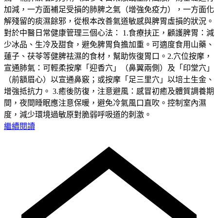
加減，一方面補足受損的肺脾之氣（增強免疫力），一方面化
解殘留的痰濕餘邪，從根本改善氣道敏感與脾胃虛損的狀況。
對於中醫日常健康管理三個心法： 1.食療扶正，顧護脾胃：減
少冰品、生冷及甜食，避免脾胃負擔加重。可適度食用山藥、
蓮子、茯苓等健脾祛濕的食材，幫助恢復胃口。2.穴位按摩，
宣通肺氣：可輕柔按摩「迎香穴」（鼻翼兩側）及「印堂穴」
（前額眉心）以宣通鼻竅；或按摩「足三里穴」以培土生金、
增強抵抗力。 3.癒後防復，注意避風：感冒初癒及體質調養期
間，夜間睡眠應注意保暖，避免冷氣風口直吹。控制室內濕
度，減少環境過敏原對脆弱呼吸道的刺激。
繼續閱讀