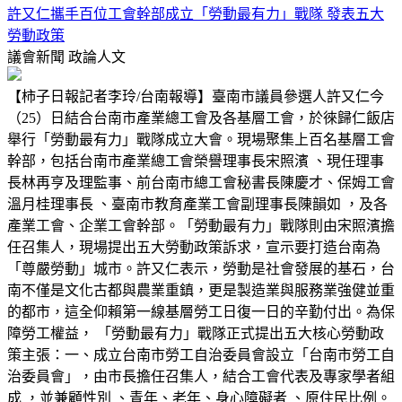
許又仁攜手百位工會幹部成立「勞動最有力」戰隊 發表五大
勞動政策
議會新聞
政論人文
【柿子日報記者李玲/台南報導】臺南市議員參選人許又仁今
（25）日結合台南市產業總工會及各基層工會，於徠歸仁飯店
舉行「勞動最有力」戰隊成立大會。現場聚集上百名基層工會
幹部，包括台南市產業總工會榮譽理事長宋照濱 、現任理事
長林再亨及理監事、前台南市總工會秘書長陳慶才、保姆工會
溫月桂理事長 、臺南市教育產業工會副理事長陳韻如 ，及各
產業工會、企業工會幹部。「勞動最有力」戰隊則由宋照濱擔
任召集人，現場提出五大勞動政策訴求，宣示要打造台南為
「尊嚴勞動」城市。許又仁表示，勞動是社會發展的基石，台
南不僅是文化古都與農業重鎮，更是製造業與服務業強健並重
的都市，這全仰賴第一線基層勞工日復一日的辛勤付出。為保
障勞工權益， 「勞動最有力」戰隊正式提出五大核心勞動政
策主張：一、成立台南市勞工自治委員會設立「台南市勞工自
治委員會」，由市長擔任召集人，結合工會代表及專家學者組
成 ，並兼顧性別 、青年、老年、身心障礙者 、原住民比例。