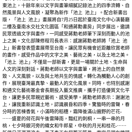
東池上，十餘年來以文字與畫筆細膩記錄池上的四季流轉、自
然風景與人文風貌，凝聚為新作「池上 池上」。配合新書出
版，「池上 池上」畫展將自7月25日起於臺南文化中心演藝廳
二樓及臺南水交社文化園區「和通蔣勳書房」同步展出，邀請
民眾透過文字與畫作，一同感受蔣勳老師筆下深刻而動人的池
上之美。文化部陳修程司長表示：感謝蔣勳老師將「池上 池
上」新書發表暨畫展帶至台南，讓民眾有機會近距離欣賞老師
的畫作，感受作品中的文字之美、藝術之美，以及土地之美。
「池上 池上」不僅是一部新書，更是一場關於土地、生命與
人文的深刻對話。蔣勳老師以文字與畫筆，將池上的自然景
致、人文風貌，以及與土地共生的情感，轉化為觸動人心的創
作，展現臺灣最真摯、最動人的文化風景。同時，也特別感謝
和通文化藝術基金會長期投入藝文推廣，攜手打造優質文化平
台，讓更多民眾親近藝術、感受美學。蔣勳老師表示：謝謝池
上，讓我重新認識土地，認識晨昏和四季。驚蟄時的雷聲，春
分時的苦楝香氣，小滿時的稻穗，霜降後滿山遍野的芒花-
⋯⋯盛夏的荷花與午後雷陣雨，豔紅的刺桐，一串一串的月
桃，七夕時銀河旁的織女和牛郎星，中秋的月光和桂花-⋯⋯