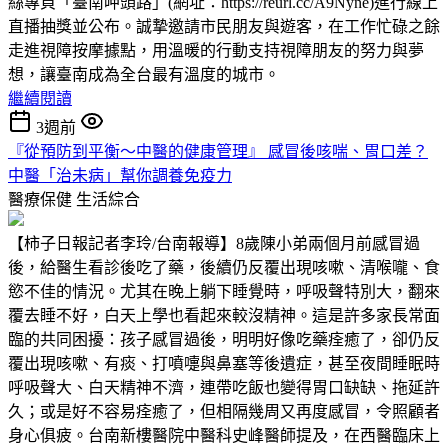
絲專頁「臺南呷頭路」(網址：https://reurl.cc/A9Nyne)進行線上
直播抽獎並公布。誠摯邀請市民朋友與遊客，在工作忙碌之餘
走進視障按摩據點，用溫暖的行動支持視障朋友的努力與夢
想，讓臺南成為全台最有溫度的城市。
繼續閱讀
3週前
『從預防到平衡～中醫的健康管理』 感冒後咳喘、胃口差？
中醫「治未病」幫你調養免疫力
醫療保健
生活綜合
【柿子日報記者李玲/台南報導】8歲陳小弟兩個月前感冒過
後，給醫生看診後吃了藥，後續仍反覆出現咳嗽、清喉嚨、食
慾不佳的情況。尤其在晚上躺下睡覺時，呼吸聲特別大，翻來
覆去睡不好，白天上學也看起來較沒精神。這是許多家長常面
臨的共同困擾：孩子感冒過後，明明好像吃藥痊癒了，卻仍反
覆出現咳嗽、有痰、打噴嚏與鼻塞等後遺症，甚至夜間睡眠時
呼吸聲大、白天精神不濟，連帶吃飯也變得胃口缺缺、拖延許
久；或是好不容易痊癒了，但相隔幾周又再度感冒，令照顧者
身心俱疲。台南新樓醫院中醫科史峰醫師提及，在西醫臨床上