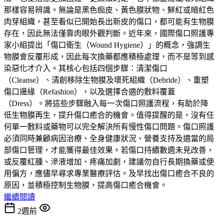
那樣容易辨識。無論是黑色痂皮、黃色膜狀物、鮮紅或暗紅色
肉芽組織，甚至看似已開始長出新皮的傷口，都可能有生物膜
存在，因此無法僅靠肉眼外觀判斷。近年來，國際傷口照護專
家小組提出「傷口衛生（Wound Hygiene）」的概念，強調生
物膜會反覆形成，因此每次換藥都應積極處理，而不是等到感
染惡化才介入。其核心包括四個步驟：清潔傷口
（Cleanse）、清創移除生物膜及壞死組織（Debride）、重塑
傷口邊緣（Refashion），以及選擇合適的敷料覆蓋
（Dress）。將這些步驟融入每一次傷口照護流程，有助於降
低生物膜再生，提升傷口癒合的機會。值得提醒的是，沒有任
何單一敷料或藥物可以完全解決所有慢性傷口問題。傷口照護
必須同時兼顧病因治療、全身健康狀況、營養支持及適當的局
部傷口管理，才能獲得最佳效果。若傷口持續數週未見改善，
或反覆紅腫、滲液增加、疼痛加劇，建議勿自行長期換藥或使
用偏方，應儘早尋求專業醫療評估。及早找出傷口癒合不良的
原因，並積極控制生物膜，提高傷口癒合機會。
繼續閱讀
2週前