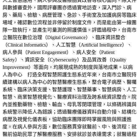
人工智慧應用、病人參與及醫療品質改善等核心面向。除文件
與數據審查外，國際評審團亦透過實地訪查，深入門診、病
房、藥局、檢驗、病歷管理、急診、手術室及加護病房等臨床
場域，確認數位流程並非停留於制度文件，而是能由第一線團
隊一致執行，並產生可量測的照護價值。評鑑過程中，台南市
立醫院在數位治理（Digital Governance）、臨床資訊整合
（Clinical Informatics）、人工智慧（Artificial Intelligence）、
病人參與（Patient Engagement）、病人安全（Patient
Safety）、資訊安全（Cybersecurity）及品質改善（Quality
Improvement）等面向，均展現成熟的制度與落地成果。以病
人為中心 打造全程智慧照護生態系近年來，台南市立醫院持
續建構以病人為中心的智慧醫療生態系，整合電子病歷、醫囑
系統、臨床決策支援、智慧護理、智慧藥事、智慧病房、人工
智慧、商業智慧視覺化、醫療資料治理及跨系統資訊整合。院
內並推動藥物、檢驗、輸血、母乳等閉環管理，以條碼辨識與
系統警示降低人為錯誤；透過醫療儀器資料自動介接、結構化
病歷及視覺化儀表板，協助臨床團隊即時掌握風險與照護進
度。在病人參與方面，數位服務貫穿就醫前、中、後流程：就
醫前協助民眾了解醫療服務、安排就診並表達需求；就醫過程