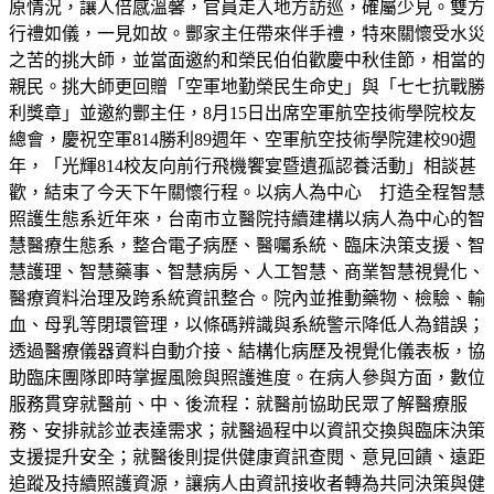
原情況，讓人倍感溫馨，官員走入地方訪巡，確屬少見。雙方
行禮如儀，一見如故。酆家主任帶來伴手禮，特來關懷受水災
之苦的挑大師，並當面邀約和榮民伯伯歡慶中秋佳節，相當的
親民。挑大師更回贈「空軍地勤榮民生命史」與「七七抗戰勝
利獎章」並邀約酆主任，8月15日出席空軍航空技術學院校友
總會，慶祝空軍814勝利89週年、空軍航空技術學院建校90週
年，「光輝814校友向前行飛機饗宴暨遺孤認養活動」相談甚
歡，結束了今天下午關懷行程。以病人為中心 打造全程智慧
照護生態系近年來，台南市立醫院持續建構以病人為中心的智
慧醫療生態系，整合電子病歷、醫囑系統、臨床決策支援、智
慧護理、智慧藥事、智慧病房、人工智慧、商業智慧視覺化、
醫療資料治理及跨系統資訊整合。院內並推動藥物、檢驗、輸
血、母乳等閉環管理，以條碼辨識與系統警示降低人為錯誤；
透過醫療儀器資料自動介接、結構化病歷及視覺化儀表板，協
助臨床團隊即時掌握風險與照護進度。在病人參與方面，數位
服務貫穿就醫前、中、後流程：就醫前協助民眾了解醫療服
務、安排就診並表達需求；就醫過程中以資訊交換與臨床決策
支援提升安全；就醫後則提供健康資訊查閱、意見回饋、遠距
追蹤及持續照護資源，讓病人由資訊接收者轉為共同決策與健