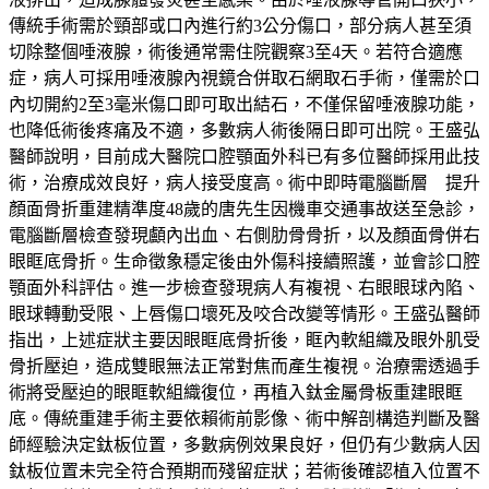
傳統手術需於頸部或口內進行約3公分傷口，部分病人甚至須
切除整個唾液腺，術後通常需住院觀察3至4天。若符合適應
症，病人可採用唾液腺內視鏡合併取石網取石手術，僅需於口
內切開約2至3毫米傷口即可取出結石，不僅保留唾液腺功能，
也降低術後疼痛及不適，多數病人術後隔日即可出院。王盛弘
醫師說明，目前成大醫院口腔顎面外科已有多位醫師採用此技
術，治療成效良好，病人接受度高。術中即時電腦斷層 提升
顏面骨折重建精準度48歲的唐先生因機車交通事故送至急診，
電腦斷層檢查發現顱內出血、右側肋骨骨折，以及顏面骨併右
眼眶底骨折。生命徵象穩定後由外傷科接續照護，並會診口腔
顎面外科評估。進一步檢查發現病人有複視、右眼眼球內陷、
眼球轉動受限、上唇傷口壞死及咬合改變等情形。王盛弘醫師
指出，上述症狀主要因眼眶底骨折後，眶內軟組織及眼外肌受
骨折壓迫，造成雙眼無法正常對焦而產生複視。治療需透過手
術將受壓迫的眼眶軟組織復位，再植入鈦金屬骨板重建眼眶
底。傳統重建手術主要依賴術前影像、術中解剖構造判斷及醫
師經驗決定鈦板位置，多數病例效果良好，但仍有少數病人因
鈦板位置未完全符合預期而殘留症狀；若術後確認植入位置不