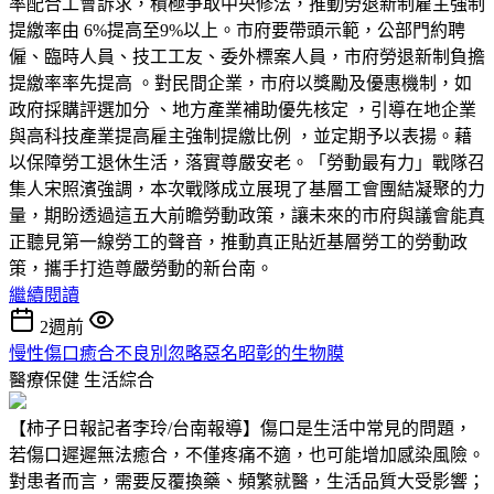
率配合工會訴求，積極爭取中央修法，推動勞退新制雇主強制
提繳率由 6%提高至9%以上。市府要帶頭示範，公部門約聘
僱、臨時人員、技工工友、委外標案人員，市府勞退新制負擔
提繳率率先提高 。對民間企業，市府以獎勵及優惠機制，如
政府採購評選加分 、地方產業補助優先核定 ，引導在地企業
與高科技產業提高雇主強制提繳比例 ，並定期予以表揚。藉
以保障勞工退休生活，落實尊嚴安老。「勞動最有力」戰隊召
集人宋照濱強調，本次戰隊成立展現了基層工會團結凝聚的力
量，期盼透過這五大前瞻勞動政策，讓未來的市府與議會能真
正聽見第一線勞工的聲音，推動真正貼近基層勞工的勞動政
策，攜手打造尊嚴勞動的新台南。
繼續閱讀
2週前
慢性傷口癒合不良別忽略惡名昭彰的生物膜
醫療保健
生活綜合
【柿子日報記者李玲/台南報導】傷口是生活中常見的問題，
若傷口遲遲無法癒合，不僅疼痛不適，也可能增加感染風險。
對患者而言，需要反覆換藥、頻繁就醫，生活品質大受影響；