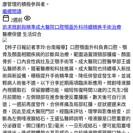
康管理的積極參與者。
繼續閱讀
2週前
追求微創與精準成大醫院口腔顎面外科持續精進手術治療
醫療保健
生活綜合
【柿子日報記者李玲/台南報導】口腔顎面外科負責口腔、顎
骨及顏面相關疾病的診斷與治療，範圍涵蓋頭頸部腫瘤、顏面
骨折、口內良性病灶及正顎手術等。成大醫院口腔醫學部王盛
弘醫師表示，隨著醫療和科技進展，成大醫院也持續導入新技
術與新設備，積極提升手術精準度、降低併發症發生率，並減
輕病人術後不適。以下分享近期兩項臨床新應用。微創唾液腺
內視鏡取石 保留腺體功能、縮短恢復時間32歲的江先生2個
月前開始，左側頸部在進食後便反覆腫脹，數天後可自行消
退；一週前再度發作，合併疼痛及局部紅腫，症狀遲遲未改
善，因此至成大醫院門診。經臨床評估、理學與影像檢查，診
斷為左側唾液腺結石。王盛弘醫師說明，唾液腺是口腔重要的
分泌器官，開口僅約1至2毫米，一旦形成結石，便可能阻塞唾
液排出，造成腺體發炎甚至感染。由於唾液腺導管開口狹小，