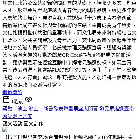
年文化政策及公共跳舞空間建置的基礎下，培養更多文化創意
人才，形塑兼具歷史底蘊與青春活力的城市品牌，讓更多年輕
人勇於站上舞台、展現自我，並透過「十六歲正青春藝術節」
持續深化成年禮文化與當代藝術的連結。臺南成為青年築夢、
文化扎根與世代共融的重要城市。而文化局未來將持續結合文
化政策、公共空間建設與青年培力。文化局政風室因應今年年
底地方公職人員選舉，也設攤辦理反賄選宣導，透過有獎徵
答、活潑有趣的互動遊戲及QR Code掃描填答問卷等闖關活
動，讓參與民眾在輕鬆互動中了解常見賄選態樣，如現金買
票、禮品贈送、餐會請託及旅遊招待等，強化「ｉ幸福，檢舉
賄選，人人有責」觀念，唯有選賢與能，才能建構一個廉潔透
明的廉能政府及誠信社會。
繼續閱讀
1週前
蔣勳「池上 池上」新書發表暨畫展盛大開幕 邀民眾走進臺南
感受池上之美
藝文活動
圖文創作
【柿子日報記者李玲/台南報導】蔣勳老師自2014年起駐村臺