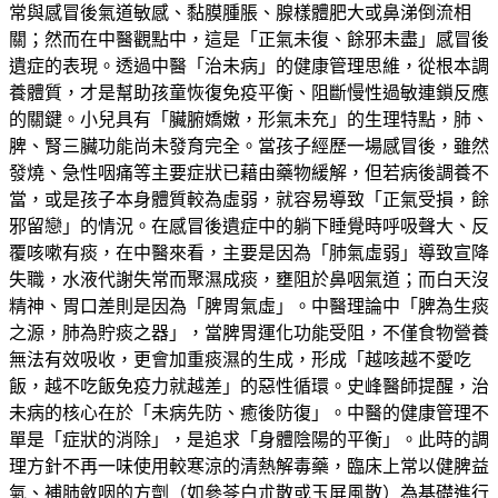
常與感冒後氣道敏感、黏膜腫脹、腺樣體肥大或鼻涕倒流相
關；然而在中醫觀點中，這是「正氣未復、餘邪未盡」感冒後
遺症的表現。透過中醫「治未病」的健康管理思維，從根本調
養體質，才是幫助孩童恢復免疫平衡、阻斷慢性過敏連鎖反應
的關鍵。小兒具有「臟腑嬌嫩，形氣未充」的生理特點，肺、
脾、腎三臟功能尚未發育完全。當孩子經歷一場感冒後，雖然
發燒、急性咽痛等主要症狀已藉由藥物緩解，但若病後調養不
當，或是孩子本身體質較為虛弱，就容易導致「正氣受損，餘
邪留戀」的情況。在感冒後遺症中的躺下睡覺時呼吸聲大、反
覆咳嗽有痰，在中醫來看，主要是因為「肺氣虛弱」導致宣降
失職，水液代謝失常而聚濕成痰，壅阻於鼻咽氣道；而白天沒
精神、胃口差則是因為「脾胃氣虛」。中醫理論中「脾為生痰
之源，肺為貯痰之器」，當脾胃運化功能受阻，不僅食物營養
無法有效吸收，更會加重痰濕的生成，形成「越咳越不愛吃
飯，越不吃飯免疫力就越差」的惡性循環。史峰醫師提醒，治
未病的核心在於「未病先防、癒後防復」。中醫的健康管理不
單是「症狀的消除」，是追求「身體陰陽的平衡」。此時的調
理方針不再一味使用較寒涼的清熱解毒藥，臨床上常以健脾益
氣、補肺斂咽的方劑（如參苓白朮散或玉屏風散）為基礎進行