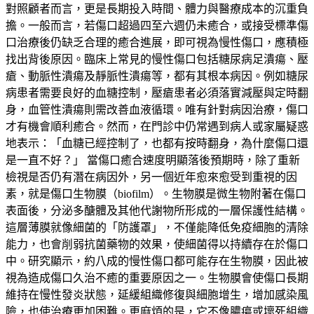
對照顧者而言，更是長期投入時間、體力與醫療成本的沉重負
擔。一般而言，若傷口超過四至六週仍未癒合，或接受標準傷
口治療後仍缺乏合理的癒合進展，即可視為慢性傷口，應積極
找出背後原因。臨床上常見的慢性傷口包括糖尿病足潰瘍、壓
瘡、動脈性潰瘍及靜脈性潰瘍等，都有其根本病因。例如糖尿
病患者需要良好的血糖控制，壓瘡患者必須落實減壓與定時翻
身，血管性潰瘍則需改善血液循環。唯有針對病因治療，傷口
才有機會順利癒合。然而，在門診中仍常遇到病人或家屬疑惑
地表示：「血糖已經控制了，也都有按時翻身，為什麼傷口還
是一直不好？」 當傷口癒合速度明顯落後預期時，除了重新
檢視是否仍有潛在病因外，另一個近年愈來愈受到重視的因
素，就是傷口生物膜（biofilm）。生物膜是微生物附著在傷口
表面後，分泌多醣體及其他代謝物所形成的一層保護性結構。
這層薄膜就像細菌的「防護罩」，不僅能降低免疫細胞的清除
能力，也會削弱抗菌藥物的效果，使細菌得以持續存在於傷口
中。研究顯示，約八成的慢性傷口都可能存在生物膜，因此被
視為造成傷口久治不癒的重要原因之一。生物膜會使傷口長期
維持在慢性發炎狀態，延緩組織修復與細胞增生，增加感染風
險，也使治療更加困難。更麻煩的是，它不像膿瘍或壞死組織