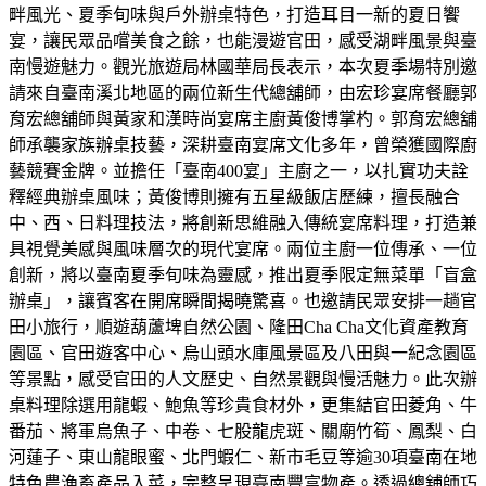
畔風光、夏季旬味與戶外辦桌特色，打造耳目一新的夏日饗
宴，讓民眾品嚐美食之餘，也能漫遊官田，感受湖畔風景與臺
南慢遊魅力。觀光旅遊局林國華局長表示，本次夏季場特別邀
請來自臺南溪北地區的兩位新生代總舖師，由宏珍宴席餐廳郭
育宏總舖師與黃家和漢時尚宴席主廚黃俊博掌杓。郭育宏總舖
師承襲家族辦桌技藝，深耕臺南宴席文化多年，曾榮獲國際廚
藝競賽金牌。並擔任「臺南400宴」主廚之一，以扎實功夫詮
釋經典辦桌風味；黃俊博則擁有五星級飯店歷練，擅長融合
中、西、日料理技法，將創新思維融入傳統宴席料理，打造兼
具視覺美感與風味層次的現代宴席。兩位主廚一位傳承、一位
創新，將以臺南夏季旬味為靈感，推出夏季限定無菜單「盲盒
辦桌」，讓賓客在開席瞬間揭曉驚喜。也邀請民眾安排一趟官
田小旅行，順遊葫蘆埤自然公園、隆田Cha Cha文化資產教育
園區、官田遊客中心、烏山頭水庫風景區及八田與一紀念園區
等景點，感受官田的人文歷史、自然景觀與慢活魅力。此次辦
桌料理除選用龍蝦、鮑魚等珍貴食材外，更集結官田菱角、牛
番茄、將軍烏魚子、中卷、七股龍虎斑、關廟竹筍、鳳梨、白
河蓮子、東山龍眼蜜、北門蝦仁、新市毛豆等逾30項臺南在地
特色農漁畜產品入菜，完整呈現臺南豐富物產。透過總舖師巧