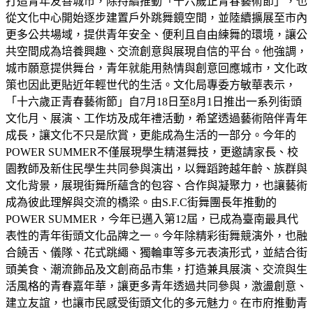
打造青年友善城市，除持續推動「十六歲正青春藝術節」，也
從文化中心開始逐步建置戶外跳舞鏡空間，並陸續擴展至市內
更多公共場域，提供青年安全、便利且自由練舞的環境，讓公
共空間成為培養興趣、交流創意與展現自信的平台。他強調，
城市願意提供舞台，青年就能用熱情與創意回應城市，文化政
策也因此更貼近年輕世代的生活。文化局專委方敏華表示，
「十六歲正青春藝術節」自7月18日至8月1日推出一系列街頭
文化月、展演、工作坊及成年禮活動，希望透過藝術陪伴青年
成長，讓文化不只是欣賞，更能成為生活的一部分。今年的
POWER SUMMER不僅展現學生精湛舞技，更邀請家長、校
園教師及新住民學生共同參與演出，以舞蹈跨越年齡、族群與
文化背景，展現街舞所蘊含的包容、合作與凝聚力，也讓藝術
成為彼此理解與交流的橋梁。由S.F.C街舞團長年推動的
POWER SUMMER，今年已邁入第12屆，已成為臺南最具代
表性的青年街頭文化品牌之一。今年除精彩街舞競演外，也融
合饒舌、儀隊、花式跳繩、獨輪車等多元表演形式，並結合街
頭美食、潮流飾品及文創商品市集，打造兼具展演、交流與生
活風格的青春嘉年華，讓更多青年透過共同參與，激盪創意、
建立友誼，也讓市民感受街頭文化的多元魅力。在市府推動青