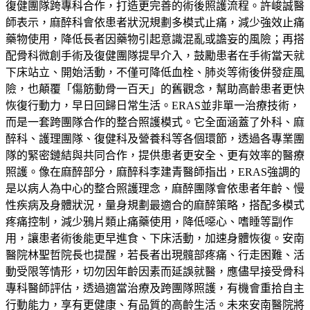
復健團隊跨專科合作，打造更完善的術後照護流程。許峻誠醫
師表示，麻醉科會依患者狀況規劃多模式止痛，減少強效止痛
藥物使用，降低長者因藥物引起意識混亂或譫妄的風險；再搭
配骨科微創手術及復健團隊提早介入，鼓勵患者在手術當天就
下床站立、開始活動，不僅可降低血栓、肺炎等術後併發症風
險，也顛覆「傷筋動骨一百天」的舊觀念，幫助高齡患者更快
恢復行動力，早日回歸日常生活。ERAS並非單一治療技術，
而是一套跨團隊合作的整合照護模式。它全面涵蓋了外科、麻
醉科、護理團隊、復健科及營養科等各個環節，透過各專業團
隊的緊密鏈結與共同合作，提供患者更安全、更有效率的醫療
照護。像在麻醉部分，麻醉科李建青醫師指出，ERAS強調的
是以病人為中心的整合照護理念，麻醉團隊會依患者年齡、慢
性疾病及身體狀況，量身規劃最適合的麻醉策略，搭配多模式
疼痛控制，減少鴉片類止痛藥使用，降低噁心、嗜睡等副作
用，讓患者術後能更早進食、下床活動，加速身體恢復。安南
醫院林聖哲院長也提醒，若長者出現髖部疼痛、行走困難、活
動受限等情形，切勿因年齡因素而延誤就醫，應儘早接受骨科
專科醫師評估，透過適當治療及跨團隊照護，有機會重拾自主
行動能力，享有更健康、有品質的高齡生活。未來安南醫院將