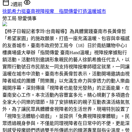
2週前
徐凱希力挺臺南視障按摩 指間傳愛打造溫暖城市
勞工局
戀愛情事
【柿子日報記者李玲/台南報導】為具體實踐臺南市長黃偉哲
「希望家園」的施政願景，打造一座充滿溫暖、包容與幸福感
的友善城市，臺南市政府勞工局今（18）日於南紡購物中心1
樓廣場盛大舉辦「指間傳愛 臺南Hand溫暖」視障按摩據點行
銷活動。活動特別邀請形象親民的藝人徐凱希擔任代言人，以
實際行動號召市民朋友一同支持視障按摩師穩定就業，一同讓
溫暖在城市中流動。臺南市長黃偉哲表示，活動開場邀請由視
障者組成的團體「問樂團」以充滿生命力與穿透力的動人樂曲
揭開序幕，深刻傳達「視障者也能發光發熱」的正面能量，在
臺南安心工作。本次活動內容豐富多元，精心規劃了多項適合
全家大小同樂的環節。除了安排精彩的親子互動表演活絡氣氛
外，為了讓民眾具體體會視障者的生活世界，現場特別設置了
「視障生活體驗小遊戲」，並提供「免費視障按摩體驗」。民
眾透過親身參與，不僅能同理視障者在日常中的不便，更能深
刻感受按摩師們透過雙手所傳遞出的精湛專業與指尖溫度。勞