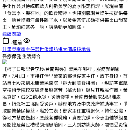
手化作兼具傳統底蘊與創新美學的夏季限定料理，展現臺南
「食當季、饗在地」的飲食精神。也特別感謝台塩生技提供每
桌一瓶台塩海洋鹼性離子水，以及金茶伍加碼提供每桌山韻茶
王、琥珀紅茶各一瓶，讓活動更加圓滿。
繼續閱讀
2週前
佳里榮家家主任酆世俊親訪挑大師超接地氣
醫療保健
生活綜合
【柿子日報記者李玲/台南報導】榮民在哪裡；服務就到哪
裡。7月1日，甫接任佳里榮家的酆世俊家主任，放下身段，首
站自七股來到永康榮民醫院「挑大師美食拼圖」，親訪空軍航
空技術學院校友總會長廖盛芳（挑大師）顯見其親民作風。榮
民真好，626仁德水災，災情慘重。台南市榮服處胡思湘處
長，指派社工協助受災戶，辦理地方及中央政府補助事宜，爭
取關懷榮民權益，溢於言表！酆家主任軍職退休，轉任公職，
從地方基層做起，歷練各種職務，資歷完備。今更由輔導組長
吳銘峰及榮民楷模胡瑞忠陪同，三人到訪挑大師，關懷受災復