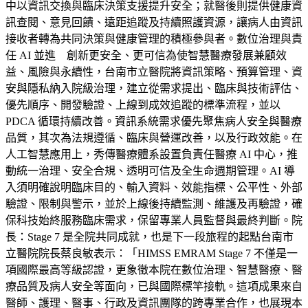
中以資訊交換與臨床決策支援提升安全；就醫後則提供健康資
訊查閱、意見回饋、遠距追蹤及持續照護資源，讓病人由資訊
接收者轉為共同決策與健康管理的積極參與者。數位治理與責
任 AI 並進 創新更安全、更可信為使智慧醫療發展兼顧效
益、風險與永續性，台南市立醫院將資訊策略、預算管理、資
安與隱私納入院級治理，建立從需求提出、臨床與技術評估、
優先順序、開發驗證、上線到成效追蹤的標準流程，並以
PDCA 循環持續改善。資訊系統需求優先聚焦病人安全與醫療
品質，其次為法規遵循、臨床與營運改善，以及行政效能。在
人工智慧應用上，秀傳醫療體系設置負責任醫療 AI 中心，推
動統一治理、安全合規、透明可信及全生命週期管理。AI 導
入須明確說明臨床目的、輸入資料、效能指標、公平性、外部
驗證、限制與警示，並於上線後持續監測、維護及再驗證，確
保科技始終服務臨床需求，保留專業人員監督與最終判斷。院
長：Stage 7 是全院共同成就，也是下一段旅程的起點台南市
立醫院院長蔡良敏表示：「HIMSS EMRAM Stage 7 不僅是一
項國際最高等級認證，更象徵本院在數位治理、智慧醫療、醫
療品質及病人安全等面向，已與國際標竿接軌。這項成果來自
醫師、護理、醫事、行政及資訊團隊的跨專業合作，也展現本