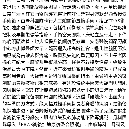
【柿子日報記者李玲/台南報導】90歲的婆婆因右側髖關節嚴
重退化，長期飽受疼痛困擾，行走能力明顯下降，甚至影響到
日常生活。在安南醫院經完整術前評估確認身體狀況適合接受
手術後，由骨科團隊執行人工髖關節置換手術，搭配ERAS術
後加速康復的照護流程，包括術前衛教、精準麻醉、完善疼痛
控制及早期復健等措施，手術當天即能下床站立及行走，不僅
疼痛明顯改善，也大幅提升後續復原效率。安南醫院關節照護
中心方彥博醫師表示，隨著邁入超高齡社會，退化性髖關節疾
病已成為高齡族群疼痛、跌倒及失能的重要原因，不少長者因
擔心年紀大、麻醉及手術風險高，遲遲不敢接受治療，導致生
活品質大幅下降。然而，近年來骨科微創手術的精進，已成為
高齡患者的一大福音。骨科許峻誠醫師指出，由骨科主導的微
創關節置換技術已相當成熟，有別於傳統手術需大範圍切開肌
肉與韌帶，微創技術能透過特殊器械以更小的切口進行，精準
避開並完整保留關節周圍的軟組織。這種「破壞少、出血少」
的精準開刀方式，能大幅減輕手術對長者身體的耗損，是術後
能快速康復、顯著降低疼痛感的最重要關鍵。為了克服高齡患
者術後常見的譫妄、肌肉流失及心肺功能下降等挑戰，骨科團
隊導入「ERAS術後加速康復整合照護」，由麻醉科、骨科及