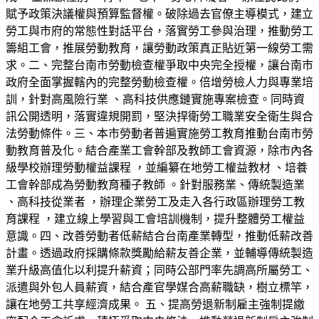
賦予政策決議權與預算監督權。破除過去官僚主導模式，建立
勞工與市府的常態性對話平台，落實勞工參與治理，推動勞工
籌組工會，推展勞動教育，讓勞動政策真正貼近第一線勞工需
求。二、完整台南市勞動檢查權爭取中央完全授權，讓台南市
政府全面掌握轄內的完整勞動檢查權。倍增勞檢人力與專業培
訓，針對高風險行業 、高科技供應鏈實施專案檢查。同時資
訊公開透明，落實違規開罰，堅決捍衛勞工職業安全衛生與合
法勞動條件。三、本市勞動者普遍實施勞工教育推動台南市勞
動教育普及化。結合產業工會幹部及教師工會資源，除市內各
級學校辦理勞動權益課程 ，並編纂在地勞工權益教材 、培養
工會幹部成為勞動教育種子教師 。針對服務業、傳統製造業
、高科技從業者 ，辦理企業勞工及走入各行政區辦理勞工教
育課程 ，建立線上學習與工會培訓機制，提升整體勞工權益
意識。四、改善勞動者低薪結合台南產業轉型，推動低薪改善
計畫。透過政府採購條款獎勵給薪友善企業，並輔導傳統製造
業升級高值化以利提升薪資；同時公部門率先調高所屬勞工、
派遣與外包人員薪資，結合產官學媒合高薪職缺，樹立標竿，
讓在地勞工共享經濟成果。 五、提高勞退新制雇主強制提繳