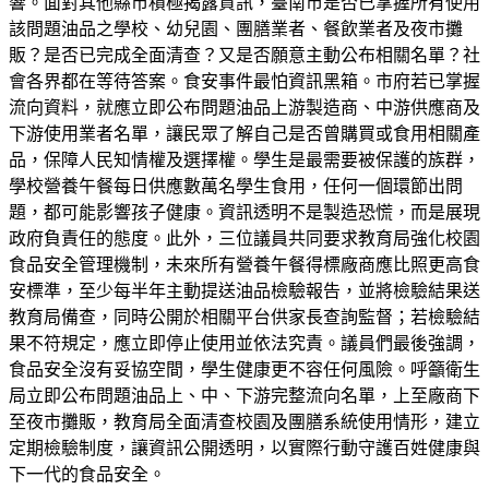
響。面對其他縣市積極揭露資訊，臺南市是否已掌握所有使用
該問題油品之學校、幼兒園、團膳業者、餐飲業者及夜市攤
販？是否已完成全面清查？又是否願意主動公布相關名單？社
會各界都在等待答案。食安事件最怕資訊黑箱。市府若已掌握
流向資料，就應立即公布問題油品上游製造商、中游供應商及
下游使用業者名單，讓民眾了解自己是否曾購買或食用相關產
品，保障人民知情權及選擇權。學生是最需要被保護的族群，
學校營養午餐每日供應數萬名學生食用，任何一個環節出問
題，都可能影響孩子健康。資訊透明不是製造恐慌，而是展現
政府負責任的態度。此外，三位議員共同要求教育局強化校園
食品安全管理機制，未來所有營養午餐得標廠商應比照更高食
安標準，至少每半年主動提送油品檢驗報告，並將檢驗結果送
教育局備查，同時公開於相關平台供家長查詢監督；若檢驗結
果不符規定，應立即停止使用並依法究責。議員們最後強調，
食品安全沒有妥協空間，學生健康更不容任何風險。呼籲衛生
局立即公布問題油品上、中、下游完整流向名單，上至廠商下
至夜市攤販，教育局全面清查校園及團膳系統使用情形，建立
定期檢驗制度，讓資訊公開透明，以實際行動守護百姓健康與
下一代的食品安全。