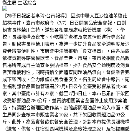
衛生局
生活綜合
【柿子日報記者李玲/台南報導】 因應中聯大豆沙拉油苯駢芘
超標事件，臺南市政府今（7/7）日召開食品安全會報，由副
秘書長林榮川主持，邀集各相關局處就轄管機關（構）、學
校、長照機構及夜市、小吃攤等查核及處置情形進行專案報
告。副秘書長林榮川表示，為進一步提升食品安全透明度及消
費者辨識便利性，市府會中決議推動「食安標章」，由各局處
依權責輔導轄管餐飲業、食品業者、市場、夜市及相關食品販
售場所完成自主清查並張貼標章，提升食品安全透明度及消費
者辨識便利性；同時持續全面追查問題油品流向，督促業者完
成下架回收，全力維護市民食品安全。衛生局於會中報告，衛
生福利部食品藥物管理署於7月6日公布全臺受影響業者共360
家，其中臺南市計有22家。截至7月6日止，本市已累計下架回
收受影響油品780公斤，並責請相關業者全面停止使用涉案油
品，持續配合辦理回收作業。為確認問題油品未流入市面，衛
生局同步查核本市販售業者10家，共下架回收問題油品93公
斤。此外，為落實餐飲供餐安全管理，針對本市提供長照機構
（送餐、供餐、住宿型長照機構及產後護理之家）及社福團體