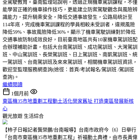
全駕駛教育。臺南監理站說明，透過正規機車駕訓課程，不僅
能學習正確的機車操作技巧，更能建立防禦駕駛觀念與風險辨
識能力，提升騎乘安全，降低交通事故發生，公路局統計至
114年底，完成機車駕訓課程的學員相較未受訓者，違規風險
降低59%、事故風險降低36%。顯示了機車駕駛訓練對於降低
交通事故防制成效良好，目前臺南地區共有10家機車駕訓班配
合辦理補助計畫，包括大台南駕訓班、成功駕訓班、大灣駕訓
班、中山駕訓班、長榮駕訓班、日上駕訓班、南凱駕訓班、統
一駕訓班、台南駕訓班及來來駕訓班，相關機車駕訓班資訊，
歡迎至監理服務網查詢(途徑：首頁/考試報名/駕訓班 /駕訓班
查詢)。
繼續閱讀
1個月前
東區機35市地重劃工程動土活化榮家舊址 打造東區發展新核
心
觀光旅遊
生活綜合
【柿子日報記者龔榮鵬/台南報導】台南市政府今（6）日舉行
「台南市東區機35市地重劃工程」祈福動土典禮，由市長黃偉