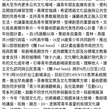
擴大至市內更多公共文化場域，讓青年朋友能擁有安全、便利
且開放的練習空間。黃偉哲強調，希望透過文化設施與公共空
間的完善布建，支持青年勇敢展現自我，讓藝術真正融入日常
生活，也讓臺南成為青年實現夢想、發揮創意的重要城市。文
化局長黃雅玲表示，今年藝術節最具代表性的核心計畫「青少
年扮戲計畫」，自3月啟動以來，集結來自臺南、雲林、高雄
共19個行政區、16所高中職、16至18歲青少年共同創作，推出
第12部原創劇作《觸 Feel Seen》。該計畫由臺南市政府文化
局與影響．新劇場長期合作。並持續獲文化部及台積電文教基
金會支持，將府城傳統「做十六歲」文化轉化為屬於現代青少
年的文化成年禮，引導青年透過劇場探索自我、理解他人，建
立文化認同與公民意識。《觸 Feel Seen》將於8月22日至23日
下午2時30分於台江劇場演出，目前已於OPENTIX售票系統開
賣，推出早鳥優惠、青春限定票及文化幣購票方案；藝術節期
間亦同步辦理「青少年劇場觀察員」及社區樂齡「互動GO」
等系列活動，鼓勵不同世代共同參與藝術交流。除劇場展演
外，今年「街頭文化月」也將連續三個週末接力登場，集結嘻
哈講座、街舞、饒舌、DJ、塗鴉等青年喜愛的街頭文化課