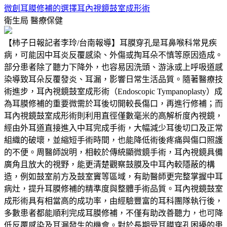
微創耳膜修補的選擇耳內視鏡鼓室成形術
衛生局
醫療保健
【柿子日報記者李玲/台南報導】耳膜穿孔是耳鼻喉科常見疾
病，可能因中耳炎反覆感染、外傷或掏耳朵不慎等原因造成。
部分患者除了聽力下降外，也容易因洗頭、游泳或上呼吸道感
染導致耳朵反覆發炎、耳漏，影響日常生活品質。隨著醫療技
術進步，耳內視鏡鼓室成形術（Endoscopic Tympanoplasty）成
為耳膜修補的重要微需於耳後切開較長傷口，再進行修補；而
耳內視鏡鼓室成形術則利用直徑僅數毫米的高解析度內視鏡，
經由外耳道直接進入中耳完成手術，大幅減少耳後切口及正常
組織的破壞，並縮短手術時間，也能降低術後疼痛與傷口照護
的不便。周醫師說明，相較於傳統顯微鏡手術，耳內視鏡具備
廣角且放大的視野，能更清楚觀察鼓膜及中耳內較隱蔽的構
造，例如鼓室前方及鼓室竇等區域，有助醫師更完整掌握中耳
病灶，提升耳膜修補的精準度與整體手術品質。耳內視鏡鼓室
成形術具有相當高的成功率，由經驗豐富的耳科團隊執行後，
多數患者都能順利完成耳膜修補，不僅有助改善聽力，也可降
低反覆感染及耳漏發生的機會。對於長期受耳膜穿孔困擾的患