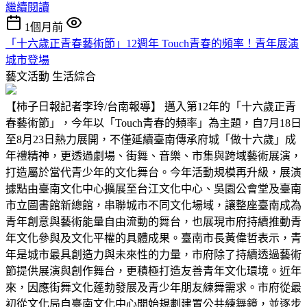
繼續閱讀
1個月前
「十六歲正青春藝術節」12週年 Touch青春的頻率！青年展演
城市登場
藝文活動
生活綜合
【柿子日報記者李玲/台南報導】 邁入第12年的「十六歲正青
春藝術節」，今年以「Touch青春的頻率」為主題，自7月18日
至8月23日熱力展開，不僅延續臺南傳承府城「做十六歲」成
年禮精神，更透過劇場、街舞、音樂、市集與跨域藝術展演，
打造屬於當代青少年的文化舞台。今年活動規模再升級，展演
據點由臺南文化中心擴展至台江文化中心、吳園公會堂及臺南
市立圖書館新總館，串聯城市不同文化場域，讓整座臺南成為
青年創意與藝術能量自由流動的舞台，也展現市府持續推動青
年文化參與及文化平權的具體成果。臺南市長黃偉哲表示，青
年是城市最具創造力與未來性的力量，市府除了持續透過藝術
節提供展演與創作舞台，更積極打造友善青年文化環境。近年
來，因應街舞文化蓬勃發展及青少年朋友練舞需求。市府從最
初從文化局自臺南文化中心開始規劃建置公共練舞鏡，並逐步