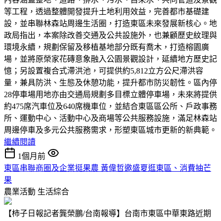
等工程，透過整體開發提升土地利用效益，完善都市基礎建
設，並串聯林森站周邊生活圈，打造東區未來發展新核心。地
政局指出，本案除改善交通及公共設施外，也兼顧歷史紋理與
環境永續，規劃保留及移植基地部分既有喬木，打造榕園廣
場，並將原榮家花磚意象融入公園景觀設計，延續地方歷史記
憶；另設置複合式滯洪池，可提供約5,812立方公尺滯洪容
量，兼具防洪、生態及休憩功能，提升都市防災韌性。區內停
28停車場用地亦由交通局規劃多目標立體停車場，未來將提供
約475席汽車位及640席機車位，並結合東區區公所、戶政事務
所、運動中心、活動中心及商場等公共服務設施，滿足林森站
周邊停車及多元公共服務需求，形塑東區城市更新的新典範。
繼續閱讀
1個月前
東區串聯商圈及企業挺果農 黃偉哲邀盛夏逛東區、消費抽芒
果
農業活動
生活綜合
【柿子日報記者龔榮鵬/台南報導】台南市東區中華東路近期