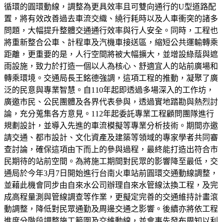
循環的圓環動線，調整為更具效率且可雙向通行的U型道路配
置，將有效改善過去車流交織、繞行耗時以及人車衝突的諸多
問題，大幅提升整體交通通行效率與行人安全。同時，工程也
將重新整合公車、計程車及汽機車接送區，縮短公共運輸轉乘
距離，更重要的是，人行空間將被大幅擴大，並增設綠蔭與遮
雨設施，致力於打造一個以人為核心、舒適宜人的站前廣場和
轉乘環境。交通局長王銘德強調，這項工程的推動，凝聚了廣
泛的民意與專業智慧。自110年起即透過多場深入的工作坊，
廣邀市民、公民團體及各界代表參與，透過實地踏勘與熱烈討
論，充分蒐集各方意見。112年起委託專業工程顧問團隊進行
規劃設計，並導入先進的車流模擬等專業分析技術。期間亦邀
請交通、都市設計、文化資產及建築等領域的專家學者共同審
查討論，確保這項由下而上的參與過程，最終能打造出符合市
民期待的站前空間。為將施工期間對民眾的影響降至最低，交
通局於今年3月7日開始進行台南火車站前圓環交通動線調整，
並藉此機會同步由自來水公司辦理自來水管線汰換工程，及完
成高程量測與管線調查等作業，更擬定完善的交通維持計畫滾
動調整，降低對民眾通勤及周邊交通之影響。後續亦將依工程
進度分階段調整施工範圍及交維動線，並會事先發布周知以利