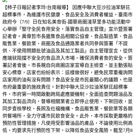
【柿子日報記者李玲/台南報導】 因應中聯大豆沙拉油苯駢芘
超標事件，為維護市民健康、食品安全及消費者權益，臺南市
政府今（7/9）日在知名美食街-國華商圈淺草里多功能活動中
心舉辦「堅守全民食用安全，落實食品自主管理」宣示暨簽署
記者會。黃偉哲市長邀集食品相關公協會、食品製造業、食品
販售業、餐飲業、商圈及食品通路業者共同參與簽署「不提
供、不使用問題批號油品及其加工製品」自主管理宣言，從供
應端就阻擋不安全的食品流入市場，確保消費者食的安全。簽
署記者會後，市長親自向商圈店家宣導自主檢查，並主動張貼
安心標章，店家也紛紛表示：這樣做很好，避免民眾重複詢問
店家用的油有沒有問題？食品安全是市民最關心的議題，也是
市府最重要的施政責任。針對中聯大豆沙拉油苯駢芘超標事
件，市府第一時間啟動跨局處應變機制，全面追查問題油品及
其加工製品流向，督導相關業者立即停止使用、下架回收，並
同步查核學校、長照及社福機構、食品販售業、餐飲業等各類
供餐場所，全力守護市民飲食安全。此外，本市採取更嚴格的
預防性管理措施，凡使用受影響油品的產品，不論使用比例高
低，均要求先行預防性下架，以降低食品安全風險。截至7月8