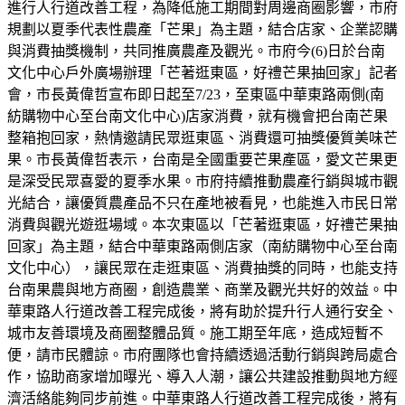
進行人行道改善工程，為降低施工期間對周邊商圈影響，市府
規劃以夏季代表性農產「芒果」為主題，結合店家、企業認購
與消費抽獎機制，共同推廣農產及觀光。市府今(6)日於台南
文化中心戶外廣場辦理「芒著逛東區，好禮芒果抽回家」記者
會，市長黃偉哲宣布即日起至7/23，至東區中華東路兩側(南
紡購物中心至台南文化中心)店家消費，就有機會把台南芒果
整箱抱回家，熱情邀請民眾逛東區、消費還可抽獎優質美味芒
果。市長黃偉哲表示，台南是全國重要芒果產區，愛文芒果更
是深受民眾喜愛的夏季水果。市府持續推動農產行銷與城市觀
光結合，讓優質農產品不只在產地被看見，也能進入市民日常
消費與觀光遊逛場域。本次東區以「芒著逛東區，好禮芒果抽
回家」為主題，結合中華東路兩側店家（南紡購物中心至台南
文化中心），讓民眾在走逛東區、消費抽獎的同時，也能支持
台南果農與地方商圈，創造農業、商業及觀光共好的效益。中
華東路人行道改善工程完成後，將有助於提升行人通行安全、
城市友善環境及商圈整體品質。施工期至年底，造成短暫不
便，請市民體諒。市府團隊也會持續透過活動行銷與跨局處合
作，協助商家增加曝光、導入人潮，讓公共建設推動與地方經
濟活絡能夠同步前進。中華東路人行道改善工程完成後，將有