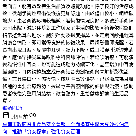
者而言，能有效改善生活品質及聽覺功能。除了良好的治療成
效，微創手術也讓術後恢復更加舒適。由於傷口較小、組織破
壞少，患者術後疼痛較輕微，若恢復情況良好，多數於手術隔
天可出院，減少住院對工作與家庭生活的影響。術後依照醫師
指示避免耳朵進水、劇烈運動及過度擤鼻，並定期回診追蹤耳
膜癒合情形，即可獲得良好的恢復效果。周炯彤醫師提醒，若
長期出現耳漏、反覆中耳炎、聽力下降，或耳膜穿孔遲遲未癒
合，應儘早接受耳鼻喉科專科醫師評估。若延誤治療，可能演
變為慢性中耳炎，也可能造成聽力持續惡化，甚至增加中耳病
變風險。耳內視鏡鼓室成形術結合微創技術與高解析影像設
備，兼具傷口小、恢復快、成功率高等優勢，已逐漸成為耳膜
修補的重要治療趨勢。透過專業醫療團隊的評估與治療，協助
患者恢復完整耳膜結構、改善聽力，重拾健康舒適的生活品
質。
繼續閱讀
1個月前
臺南市政府召開食品安全會報，全面追查中聯大豆沙拉油流
向，推動「食安標章」強化食安管理