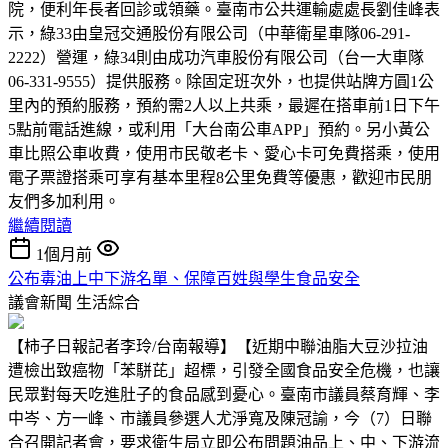
院，便利年長者回診或領藥。臺南市公共運輸處處長劉佳峰表
示，綠33由皇冠交通股份有限公司（中華衛星車隊06-291-
2222）營運，綠34則由成功汽車股份有限公司（台一大車隊
06-331-9555）提供服務。除固定班次外，也提供站牌方圓1公
里內的預約服務，預約需2人以上共乘，最遲在搭車前1日下午
5點前電話進線，或利用「大台南公車APP」預約。另小黃公
車比照公車收費，使用市民敬老卡、愛心卡可免費搭乘，使用
電子票證搭乘可享有基本里程8公里免費等優惠，歡迎市民朋
友們多加利用。
繼續閱讀
1個月前
公布毒油上中下游名單、保障百姓與學生食品安全
議會新聞
生活綜合
【柿子日報記者李玲/台南報導】【近期中聯油脂大豆沙拉油
遭檢出致癌物「苯駢芘」超標，引發全國食品安全危機，也讓
民眾對每天吃進肚子的食品感到憂心。臺南市議員蔡育輝、李
中岑、方一峰、市議員參選人尤淨寬及陳冠諭，今（7）日聯
合召開記者會，要求衛生局立即公布問題油品上、中、下游流