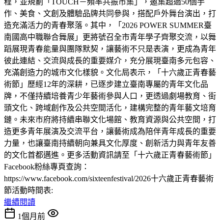
程，並規劃「TOUCH－頻率共振市集」，邀集超過50個手
作、美食、文創及體驗品牌共同參與，搭配戶外舞台演出，打
造充滿活力的青春聚落。其中，「2026 POWER SUMMER臺
南國高中職聯合舞展」更將號召全市青年學子齊聚交流，以舞
蹈展現青春能量與團隊默契，讓藝術不只是表演，更成為青年
彼此連結、交流與成長的重要媒介，充分展現臺南多元包容、
充滿創造力的城市文化樣貌。文化局表示，「十六歲正青春藝
術節」歷經12年的深耕，已逐步建立臺南專屬的青年文化品
牌，不僅持續培養青少年藝術參與人口，更透過劇場教育、街
頭文化、跨域創作及公共空間活化，建構完整的青年藝文培育
鏈。未來市府將持續串聯文化場館、教育資源與公共空間，打
造更多青年展演及交流平台，讓藝術成為陪伴青年成長的重要
力量，也讓臺南持續朝向兼具文化厚度、創新活力與青年友善
的文化首都邁進。更多活動資訊請至「十六歲正青春藝術節」
Facebook粉絲專頁查詢：
https://www.facebook.com/sixteenfestival/2026十六歲正青春藝術
節活動時間表:
繼續閱讀
1個月前