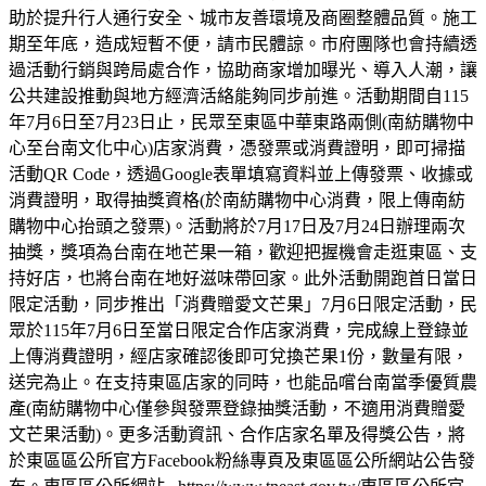
助於提升行人通行安全、城市友善環境及商圈整體品質。施工
期至年底，造成短暫不便，請市民體諒。市府團隊也會持續透
過活動行銷與跨局處合作，協助商家增加曝光、導入人潮，讓
公共建設推動與地方經濟活絡能夠同步前進。活動期間自115
年7月6日至7月23日止，民眾至東區中華東路兩側(南紡購物中
心至台南文化中心)店家消費，憑發票或消費證明，即可掃描
活動QR Code，透過Google表單填寫資料並上傳發票、收據或
消費證明，取得抽獎資格(於南紡購物中心消費，限上傳南紡
購物中心抬頭之發票)。活動將於7月17日及7月24日辦理兩次
抽獎，獎項為台南在地芒果一箱，歡迎把握機會走逛東區、支
持好店，也將台南在地好滋味帶回家。此外活動開跑首日當日
限定活動，同步推出「消費贈愛文芒果」7月6日限定活動，民
眾於115年7月6日至當日限定合作店家消費，完成線上登錄並
上傳消費證明，經店家確認後即可兌換芒果1份，數量有限，
送完為止。在支持東區店家的同時，也能品嚐台南當季優質農
產(南紡購物中心僅參與發票登錄抽獎活動，不適用消費贈愛
文芒果活動)。更多活動資訊、合作店家名單及得獎公告，將
於東區區公所官方Facebook粉絲專頁及東區區公所網站公告發