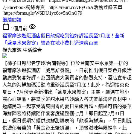
布。東區區公所網站 https://www.tneast.gov.tw/東區區公所官
方Facebook粉絲專頁 https://reurl.cc/vEyGbA活動登錄表單
https://forms.gle/W6DU1yc6ov5nQnQ79
繼續閱讀
1個月前
福爾摩沙遊艇酒店假日龍蝦吃到飽好評延長至7月底！全新
「盛夏水果饗宴」結合在地小農打造清爽百匯
觀光旅遊
生活綜合
【柿子日報記者李玲/台南報導】位於台南安平水景第一排的
福爾摩沙遊艇酒店「威尼斯餐廳」，日前推出假日菜色升級活
動廣受饕客好評。為回饋廣大消費者的熱烈支持，酒店宣布超
人氣的海鮮加碼活動將重磅延長至7月底！此外，為迎接炎炎
夏日，7月份更全新推出「盛夏水果饗宴」主題，嚴選在地小
農心血結晶，將當季鮮甜水果巧妙融入各式奢華海陸食材中，
邀請民眾一起享受清爽開胃的夏日星級百匯。錯過可惜的豪華
海鮮陣容將持續陪伴饕客度過整個七月！即日起至7月31日
止，假日餐期持續供應鮮甜爆表的「龍蝦海鮮湯」，平日則提
供濃郁奢華的「黃金帝王蟹煲湯」，頂級滋味無限暢享。此