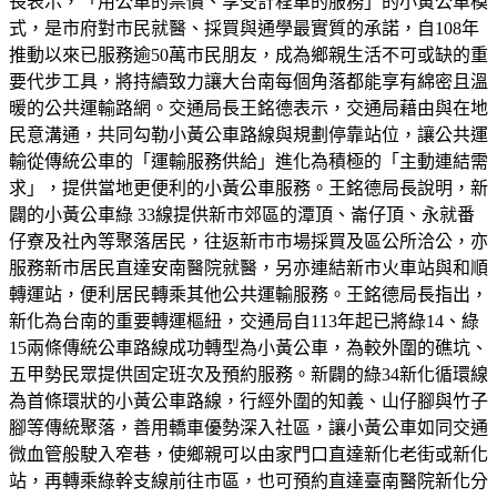
長表示，「用公車的票價、享受計程車的服務」的小黃公車模
式，是市府對市民就醫、採買與通學最實質的承諾，自108年
推動以來已服務逾50萬市民朋友，成為鄉親生活不可或缺的重
要代步工具，將持續致力讓大台南每個角落都能享有綿密且溫
暖的公共運輸路網。交通局長王銘德表示，交通局藉由與在地
民意溝通，共同勾勒小黃公車路線與規劃停靠站位，讓公共運
輸從傳統公車的「運輸服務供給」進化為積極的「主動連結需
求」，提供當地更便利的小黃公車服務。王銘德局長說明，新
闢的小黃公車綠 33線提供新市郊區的潭頂、崙仔頂、永就番
仔寮及社內等聚落居民，往返新市市場採買及區公所洽公，亦
服務新市居民直達安南醫院就醫，另亦連結新市火車站與和順
轉運站，便利居民轉乘其他公共運輸服務。王銘德局長指出，
新化為台南的重要轉運樞紐，交通局自113年起已將綠14、綠
15兩條傳統公車路線成功轉型為小黃公車，為較外圍的礁坑、
五甲勢民眾提供固定班次及預約服務。新闢的綠34新化循環線
為首條環狀的小黃公車路線，行經外圍的知義、山仔腳與竹子
腳等傳統聚落，善用轎車優勢深入社區，讓小黃公車如同交通
微血管般駛入窄巷，使鄉親可以由家門口直達新化老街或新化
站，再轉乘綠幹支線前往市區，也可預約直達臺南醫院新化分