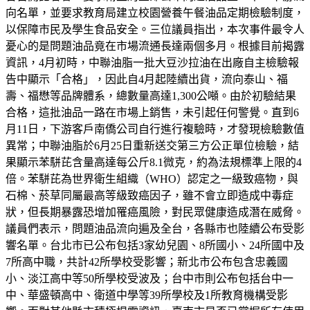
向名單，並要求教育局建立校園營養午餐油品定期檢驗制度，
以保障市民及學生食品安全。三位議員指出，本次事件最令人
憂心的是問題油品竟在市場流通長達兩個多月。根據目前揭露
資訊，4月初時，中聯油脂一批大豆沙拉油在出廠自主檢驗報
告中顯示「合格」，因此自4月起陸續出貨，流向泰山、福
壽、福懋等品牌體系，總數量高達1,300公噸。由於初驗結果
合格，這批油品一路在市場上銷售，未引起任何警覺。直到6
月11日，下游客戶南僑公司自行進行複驗時，才發現檢驗數值
異常；中聯油脂於6月25日重新送交第三方公正單位檢驗，結
果顯示苯駢芘含量高達每公斤8.1微克，約為法規標準上限的4
倍。苯駢芘為世界衛生組織（WHO）認定之一級致癌物，與
石棉、菸草同屬最高等級致癌因子，雖不會立即造成中毒症
狀，但長期暴露恐增加罹癌風險，對民眾健康造成潛在威脅。
議員們表示，問題油品流向遍及全台，各縣市也陸續公布受影
響名單。台北市已公布包括3家幼兒園、8所國小、24所國中及
7所高中職，共計42所學校受影響；新北市公布包含忠義國
小、淡江高中等50所學校受波及；台中市則公布包括台中一
中、華盛頓高中、衛道中學等39所學校及1所教育機構受影