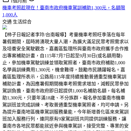
1個月前
機車考照趁現在！臺南市政府機車駕訓補助1,300元，名額限
1,000人
交通
生活綜合
【柿子日報記者李玲/台南報導】考量機車考照旺季落在每年
暑假期間，屆時將湧現大量人潮，為擴大滿足民眾考照需求以
及培養安全駕駛觀念，嘉義區監理所與臺南市政府攜手合作推
出專案補助計畫，自115年7月7日起至9月30日(或名額用罄)
止，參加機車駕駛訓練並領取駕照者，臺南市政府補助1,000
名學員訓練費用1,300元，機會難得，鼓勵市民踴躍報名。嘉
義區監理所表示，公路局115年度持續推動普通重型機車駕訓
補助計畫，為因應暑假期間機車考照需求增加，減輕民眾參加
駕訓負擔，臺南市政府即日起提供1,000名補助名額，每名補
助1,300元，只要年滿18歲、不分族群，報名參加臺南市機車
駕訓班並完成訓練、考取普通重型機車駕照者，均可申請。另
為提升臺南地區機車駕訓服務量能，今年新增善化區來來駕訓
班加入服務行列，連同原有9家駕訓班共同提供訓練服務，讓
臺南市各地民眾都能就近參與機車駕訓，接受完整、專業的安