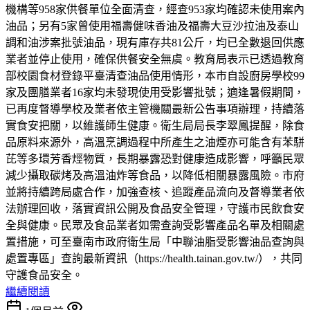
機構等958家供餐單位全面清查，經查953家均確認未使用案內
油品；另有5家曾使用福壽健味香油及福壽大豆沙拉油及泰山
調和油涉案批號油品，現有庫存共81公斤，均已全數退回供應
業者並停止使用，確保供餐安全無虞。教育局表示已透過教育
部校園食材登錄平臺清查油品使用情形，本市自設廚房學校99
家及團膳業者16家均未發現使用受影響批號；適逢暑假期間，
已再度督導學校及業者依主管機關最新公告事項辦理，持續落
實食安把關，以維護師生健康。衛生局局長李翠鳳提醒，除食
品原料來源外，高溫烹調過程中所產生之油煙亦可能含有苯駢
芘等多環芳香烴物質，長期暴露恐對健康造成影響，呼籲民眾
減少攝取碳烤及高溫油炸等食品，以降低相關暴露風險。市府
並將持續跨局處合作，加強查核、追蹤產品流向及督導業者依
法辦理回收，落實資訊公開及食品安全管理，守護市民飲食安
全與健康。民眾及食品業者如需查詢受影響產品名單及相關處
置措施，可至臺南市政府衛生局「中聯油脂受影響油品查詢與
處置專區」查詢最新資訊（https://health.tainan.gov.tw/），共同
守護食品安全。
繼續閱讀