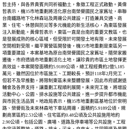
哲主持，與各界貴賓共同祈福動土，象徵工程正式啟動。黃偉
哲表示，機35市地重劃將活化原台南榮譽國民之家舊址，串聯
台南鐵路地下化林森站及周邊公共建設，打造兼具交通、商
業、住宅、休憩與防災等多元機能的新生活核心，為東區發展
注入新動能。黃偉哲表示，東區一直是台南的重要文教區，也
是發展成熟的核心區域，但受限於可開發土地有限，未來發展
空間相對受限。繼平實營區開發後，機35市地重劃是東區另一
項重要建設，本案基地為原台南榮譽國民之家舊址，隨榮家搬
遷後，市府透過市地重劃活化土地，讓珍貴的市區土地發揮更
高效益。本案開發面積約5.9189公頃，總工程經費約2億5,185
萬元，雖然因位於市區施工、工期較長，預計118年2月完工，
但若不及早推動，將限制東區未來整體發展，因此市府感謝退
輔會及各界支持，讓重劃工程順利展開。未來完工後，將增設
活動中心、公園、排水設施等公共建設，進一步提升都市機能
與市民生活品質。地政局表示，機35市地重劃區基地位於崇明
路、榮譽街及未來林森地下車站周邊，面積約5.9189公頃，規
劃商業區約2.53公頃、住宅區約0.48公頃及公共設施用地約
2.90公頃，包括公園、廣場、道路及停車場等公共設施。工程
內容涵蓋整地、道路、排水、污水、自來水、共同管道及景觀