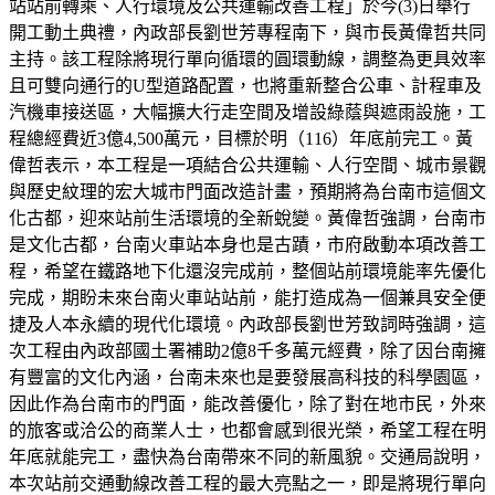
站站前轉乘、人行環境及公共運輸改善工程」於今(3)日舉行
開工動土典禮，內政部長劉世芳專程南下，與市長黃偉哲共同
主持。該工程除將現行單向循環的圓環動線，調整為更具效率
且可雙向通行的U型道路配置，也將重新整合公車、計程車及
汽機車接送區，大幅擴大行走空間及增設綠蔭與遮雨設施，工
程總經費近3億4,500萬元，目標於明（116）年底前完工。黃
偉哲表示，本工程是一項結合公共運輸、人行空間、城市景觀
與歷史紋理的宏大城市門面改造計畫，預期將為台南市這個文
化古都，迎來站前生活環境的全新蛻變。黃偉哲強調，台南市
是文化古都，台南火車站本身也是古蹟，市府啟動本項改善工
程，希望在鐵路地下化還沒完成前，整個站前環境能率先優化
完成，期盼未來台南火車站站前，能打造成為一個兼具安全便
捷及人本永續的現代化環境。內政部長劉世芳致詞時強調，這
次工程由內政部國土署補助2億8千多萬元經費，除了因台南擁
有豐富的文化內涵，台南未來也是要發展高科技的科學園區，
因此作為台南市的門面，能改善優化，除了對在地市民，外來
的旅客或洽公的商業人士，也都會感到很光榮，希望工程在明
年底就能完工，盡快為台南帶來不同的新風貌。交通局說明，
本次站前交通動線改善工程的最大亮點之一，即是將現行單向