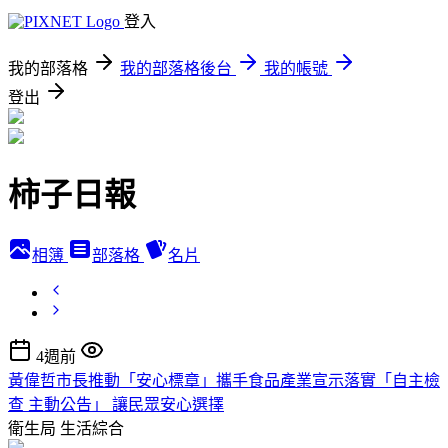
登入
我的部落格
我的部落格後台
我的帳號
登出
柿子日報
相簿
部落格
名片
4週前
黃偉哲市長推動「安心標章」攜手食品產業宣示落實「自主檢
查 主動公告」 讓民眾安心選擇
衛生局
生活綜合