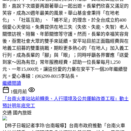
影，直說下次還要再跟著華山一起出遊。長輩們欣喜又滿足的
笑容，成為20週年最美的風景。華山基金會秉持「在地老
化」、「社區互助」、「補不足」的理念，於全台成立約400
個愛心天使站，免費提供在地三失（失依、失能、失智）老人
關懷訪視、陪醫、年節關懷等守護。然而，長輩的幸福笑容背
後，亟需社會大眾的雙手來延續。安平站目前正面臨經費與在
地義工招募的雙重挑戰，期盼更多熱心的「在地人」加入義工
行列，成為長輩的「腳」與「眼」；同時呼籲各界響應「送愛
到家～因為有您」常年服務經費，認助一位長輩每月1,250
元、一年15,000元，讓這份愛的力量在安平下一個20年繼續發
光。愛心專線：(06)299-8015李站長。
繼續閱讀
1個月前
「台南火車站站前轉乘、人行環境及公共運輸改善工程」動土
預計明年底完工
交通
國內旅遊
【柿子日報記者李玲/台南報導】台南市政府推動「台南火車