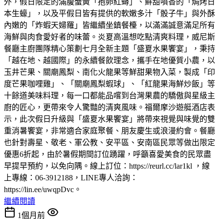
外，假日限定的滿腹蟹黃「抱卵紅蟳」、鮮甜噴香的「焗烤日
本生蠔」，以及平假日皆有提供的軟嫩多汁「骰子牛」與外酥
內嫩的「炸蝦天婦羅」皆繼續坐鎮餐檯，以滿滿誠意滿足所有
海鮮與肉食愛好者的味蕾。炎夏高溫想吃點清爽料理，威尼斯
餐廳主廚團隊精心策劃七月全新主題「盛夏水果饗宴」，秉持
「越在地、越國際」的永續餐飲理念，攜手在地優質小農，以
玉井芒果、關廟鳳梨、南化火龍果等鮮甜果物入菜，製成「印
度芒果咖哩雞」、「關廟鳳梨蝦球」、「紅龍果海鮮炒飯」等
十餘道美味料理，每一口都能品嚐到台灣果農的驕傲與星級主
廚的匠心，更帶來令人驚豔的清爽風味。福爾摩沙遊艇酒店表
示，此次假日升級與「盛夏水果饗宴」將帶來視覺與味覺的雙
重消暑饗宴，非常適合家庭聚餐、朋友慶生或浪漫約會。餐廳
也針對壽星、敬老、軍公教、安平區、安南區民眾等做出限定
優惠6折起，由於暑假期間訂位踴躍，呼籲喜愛美食的民眾盡
早提早預約，以免向隅。線上訂位：https://reurl.cc/lar1kl ，線
上專線：06-3912188，LINE專人洽詢：
https://lin.ee/uwqpDvc。
繼續閱讀
1個月前