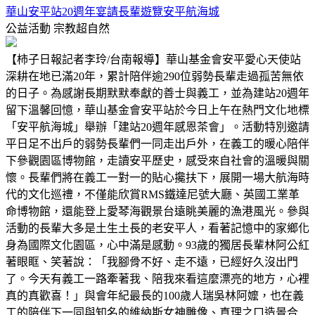
華山安平站20週年宴請長輩遊覽安平航海城
公益活動
宗教超自然
【柿子日報記者李玲/台南報導】華山基金會安平愛心天使站
深耕在地已滿20年，累計陪伴逾290位弱勢長輩走過孤苦無依
的日子。為感謝長期默默奉獻的善士與義工，並為建站20週年
留下溫馨回憶，華山基金會安平站於今日上午在熱門文化地標
「安平航海城」舉辦「建站20週年感恩茶會」。活動特別邀請
平日足不出戶的弱勢長輩們一同走出戶外，在義工的暖心陪伴
下參觀園區博物館，走讀安平歷史，感受來自社會的溫暖與關
懷。長輩們將在義工一對一的貼心攙扶下，展開一場大航海時
代的文化巡禮，不僅能欣賞RMS鐵達尼號大廳、英國工業革
命博物館，還能登上愛琴海觀景台遠眺美麗的漁港風光。參與
活動的長輩大多是土生土長的老安平人，看著記憶中的家鄉化
身為國際文化園區，心中滿是感動。93歲的獨居長輩林阿公紅
著眼眶、笑著說：「我腳骨不好、走不遠，已經好久沒出門
了。今天有義工一路牽著我、陪我來看這麼漂亮的地方，心裡
真的真歡喜！」與會年紀最長的100歲人瑞吳林阿嬤，也在義
工的陪伴下一同與知名的維納斯女神雕像、真理之口造景合