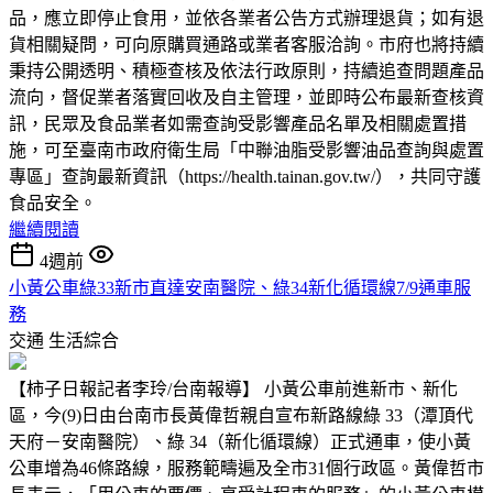
品，應立即停止食用，並依各業者公告方式辦理退貨；如有退
貨相關疑問，可向原購買通路或業者客服洽詢。市府也將持續
秉持公開透明、積極查核及依法行政原則，持續追查問題產品
流向，督促業者落實回收及自主管理，並即時公布最新查核資
訊，民眾及食品業者如需查詢受影響產品名單及相關處置措
施，可至臺南市政府衛生局「中聯油脂受影響油品查詢與處置
專區」查詢最新資訊（https://health.tainan.gov.tw/），共同守護
食品安全。
繼續閱讀
4週前
小黃公車綠33新市直達安南醫院、綠34新化循環線7/9通車服
務
交通
生活綜合
【柿子日報記者李玲/台南報導】 小黃公車前進新市、新化
區，今(9)日由台南市長黃偉哲親自宣布新路線綠 33（潭頂代
天府－安南醫院）、綠 34（新化循環線）正式通車，使小黃
公車增為46條路線，服務範疇遍及全市31個行政區。黃偉哲市