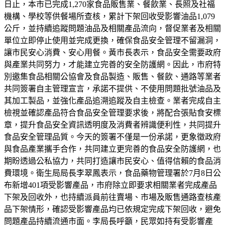
日止，本市已完成1,270家食品販售業、餐飲業、長照及社福
機構、學校等供餐場所查核，累計下架回收受影響油品1,079
公斤，並持續追蹤問題油品及相關產品流向，督促業者及相關
單位立即停止使用並完成更換，確保食品安全管理不留漏洞，
讓市民安心消費、安心用餐。黃市長表示，食品安全需要政府
與產業共同努力，才能建立完善的安全防護網。因此，市府特
別邀集食品相關公協會及食品製造、販售、餐飲、通路等業者
共同簽署自主管理宣言，承諾不提供、不使用問題批號油品及
其加工製品，並強化產品追溯追蹤及自主檢查。業者完成自主
檢視並確認產品符合食品安全管理要求後，將配合張貼食安標
章，提升食品安全資訊透明度及消費者辨識便利性，共同提升
食品安全管理品質。今天的簽署不僅是一份承諾，更象徵政府
與食品產業攜手合作，共同建立更完善的食品安全防護網，也
期盼透過公私協力，共同打造讓市民安心、值得信賴的食品消
費環境。衛生局局長李翠鳳表示，食品藥物管理署於7月8日公
布新增401項受影響產品，市府除立即要求相關業者完成產品
下架及回收外，也持續派員前往賣場、市場及販售通路查核產
品下架情形，確認受影響產品均已依規定完成下架回收，避免
問題產品持續流通市面。李局長呼籲，民眾如持有受影響產