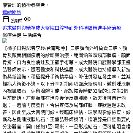
康管理的積極參與者。
繼續閱讀
2週前
追求微創與精準成大醫院口腔顎面外科持續精進手術治療
醫療保健
生活綜合
【柿子日報記者李玲/台南報導】口腔顎面外科負責口腔、顎
骨及顏面相關疾病的診斷與治療，範圍涵蓋頭頸部腫瘤、顏面
骨折、口內良性病灶及正顎手術等。成大醫院口腔醫學部王盛
弘醫師表示，隨著醫療和科技進展，成大醫院也持續導入新技
術與新設備，積極提升手術精準度、降低併發症發生率，並減
輕病人術後不適。以下分享近期兩項臨床新應用。微創唾液腺
內視鏡取石 保留腺體功能、縮短恢復時間32歲的江先生2個
月前開始，左側頸部在進食後便反覆腫脹，數天後可自行消
退；一週前再度發作，合併疼痛及局部紅腫，症狀遲遲未改
善，因此至成大醫院門診。經臨床評估、理學與影像檢查，診
斷為左側唾液腺結石。王盛弘醫師說明，唾液腺是口腔重要的
分泌器官，開口僅約1至2毫米，一旦形成結石，便可能阻塞唾