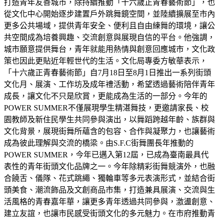
打造青年友善城市，除持續推動「十六歲正青春藝術節」，也
從文化中心開始逐步建置戶外跳舞鏡空間，並陸續擴展至市內
更多公共場域，提供青年安全、便利且自由練舞的環境，讓公
共空間成為培養興趣、交流創意與展現自信的平台。他強調，
城市願意提供舞台，青年就能用熱情與創意回應城市，文化政
策也因此更貼近年輕世代的生活。文化局專委方敏華表示，
「十六歲正青春藝術節」自7月18日至8月1日推出一系列街頭
文化月、展演、工作坊及成年禮活動，希望透過藝術陪伴青年
成長，讓文化不只是欣賞，更能成為生活的一部分。今年的
POWER SUMMER不僅展現學生精湛舞技，更邀請家長、校
園教師及新住民學生共同參與演出，以舞蹈跨越年齡、族群與
文化背景，展現街舞所蘊含的包容、合作與凝聚力，也讓藝術
成為彼此理解與交流的橋梁。由S.F.C街舞團長年推動的
POWER SUMMER，今年已邁入第12屆，已成為臺南最具代
表性的青年街頭文化品牌之一。今年除精彩街舞競演外，也融
合饒舌、儀隊、花式跳繩、獨輪車等多元表演形式，並結合街
頭美食、潮流飾品及文創商品市集，打造兼具展演、交流與生
活風格的青春嘉年華，讓更多青年透過共同參與，激盪創意、
建立友誼，也讓市民感受街頭文化的多元魅力。在市府推動青