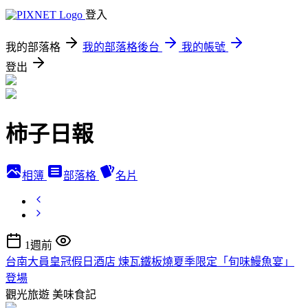
登入
我的部落格
我的部落格後台
我的帳號
登出
柿子日報
相簿
部落格
名片
1週前
台南大員皇冠假日酒店 煉瓦鐵板燒夏季限定「旬味鰻魚宴」
登場
觀光旅遊
美味食記