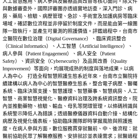
人工智慧應用、病人參與及醫療品質改善等核心面向。除文件
與數據審查外，國際評審團亦透過實地訪查，深入門診、病
房、藥局、檢驗、病歷管理、急診、手術室及加護病房等臨床
場域，確認數位流程並非停留於制度文件，而是能由第一線團
隊一致執行，並產生可量測的照護價值。評鑑過程中，台南市
立醫院在數位治理（Digital Governance）、臨床資訊整合
（Clinical Informatics）、人工智慧（Artificial Intelligence）、
病人參與（Patient Engagement）、病人安全（Patient
Safety）、資訊安全（Cybersecurity）及品質改善（Quality
Improvement）等面向，均展現成熟的制度與落地成果。以病
人為中心 打造全程智慧照護生態系近年來，台南市立醫院持
續建構以病人為中心的智慧醫療生態系，整合電子病歷、醫囑
系統、臨床決策支援、智慧護理、智慧藥事、智慧病房、人工
智慧、商業智慧視覺化、醫療資料治理及跨系統資訊整合。院
內並推動藥物、檢驗、輸血、母乳等閉環管理，以條碼辨識與
系統警示降低人為錯誤；透過醫療儀器資料自動介接、結構化
病歷及視覺化儀表板，協助臨床團隊即時掌握風險與照護進
度。在病人參與方面，數位服務貫穿就醫前、中、後流程：就
醫前協助民眾了解醫療服務、安排就診並表達需求；就醫過程