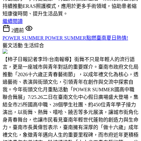
持續推動ERAS照護模式，應用於更多手術領域，協助患者縮
短康復時間、提升生活品質。
繼續閱讀
2週前
POWER SUMMER POWER SUMMER點燃臺南夏日熱情!
藝文活動
生活綜合
【柿子日報記者李玲/台南報導】街舞不只是年輕人的流行語
言，更是一座城市與青年對話的重要媒介。臺南市政府文化局
推動「2026十六歲正青春藝術節」，以成年禮文化為核心，透
過藝術、表演與街頭文化，引領青年在創作與交流中探索自
我。今年街頭文化月重點活動「POWER SUMMER國高中職
聯合舞展」7/25.26二日在臺南文化中心假日廣場盛大登場，集
結全市25所國高中職、28個學生社團、約450位青年學子接力
演出，以街舞、熱舞、嘻哈、饒舌等多元展演，讓城市街角化
身青春舞台，也讓市民看見臺南年輕世代蓬勃的創造力與生命
力。臺南市長黃偉哲表示，臺南擁有深厚的「做十六歲」成年
禮文化，象徵青年邁向人生的重要里程碑，而市府近年更積極