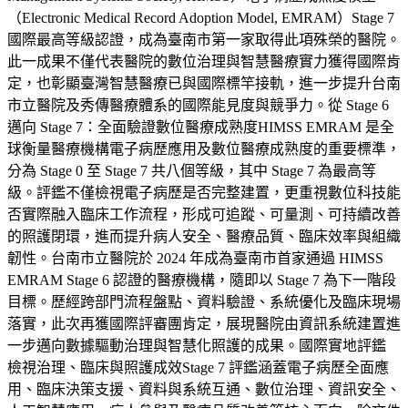
（Electronic Medical Record Adoption Model, EMRAM）Stage 7
國際最高等級認證，成為臺南市第一家取得此項殊榮的醫院。
此一成果不僅代表醫院的數位治理與智慧醫療實力獲得國際肯
定，也彰顯臺灣智慧醫療已與國際標竿接軌，進一步提升台南
市立醫院及秀傳醫療體系的國際能見度與競爭力。從 Stage 6
邁向 Stage 7：全面驗證數位醫療成熟度HIMSS EMRAM 是全
球衡量醫療機構電子病歷應用及數位醫療成熟度的重要標準，
分為 Stage 0 至 Stage 7 共八個等級，其中 Stage 7 為最高等
級。評鑑不僅檢視電子病歷是否完整建置，更重視數位科技能
否實際融入臨床工作流程，形成可追蹤、可量測、可持續改善
的照護閉環，進而提升病人安全、醫療品質、臨床效率與組織
韌性。台南市立醫院於 2024 年成為臺南市首家通過 HIMSS
EMRAM Stage 6 認證的醫療機構，隨即以 Stage 7 為下一階段
目標。歷經跨部門流程盤點、資料驗證、系統優化及臨床現場
落實，此次再獲國際評審團肯定，展現醫院由資訊系統建置進
一步邁向數據驅動治理與智慧化照護的成果。國際實地評鑑
檢視治理、臨床與照護成效Stage 7 評鑑涵蓋電子病歷全面應
用、臨床決策支援、資料與系統互通、數位治理、資訊安全、