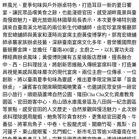
畔風光、夏季旬味與戶外辦桌特色，打造耳目一新的夏日饗
宴，讓民眾品嚐美食之餘，也能漫遊官田，感受湖畔風景與臺
南慢遊魅力。觀光旅遊局林國華局長表示，本次夏季場特別邀
請來自臺南溪北地區的兩位新生代總舖師，由宏珍宴席餐廳郭
育宏總舖師與黃家和漢時尚宴席主廚黃俊博掌杓。郭育宏總舖
師承襲家族辦桌技藝，深耕臺南宴席文化多年，曾榮獲國際廚
藝競賽金牌。並擔任「臺南400宴」主廚之一，以扎實功夫詮
釋經典辦桌風味；黃俊博則擁有五星級飯店歷練，擅長融合
中、西、日料理技法，將創新思維融入傳統宴席料理，打造兼
具視覺美感與風味層次的現代宴席。兩位主廚一位傳承、一位
創新，將以臺南夏季旬味為靈感，推出夏季限定無菜單「盲盒
辦桌」，讓賓客在開席瞬間揭曉驚喜。也邀請民眾安排一趟官
田小旅行，順遊葫蘆埤自然公園、隆田Cha Cha文化資產教育
園區、官田遊客中心、烏山頭水庫風景區及八田與一紀念園區
等景點，感受官田的人文歷史、自然景觀與慢活魅力。此次辦
桌料理除選用龍蝦、鮑魚等珍貴食材外，更集結官田菱角、牛
番茄、將軍烏魚子、中卷、七股龍虎斑、關廟竹筍、鳳梨、白
河蓮子、東山龍眼蜜、北門蝦仁、新市毛豆等逾30項臺南在地