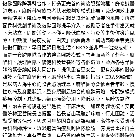
復健團隊跨專科合作，打造更完善的術後照護流程。許峻誠醫
師表示，麻醉科會依患者狀況規劃多模式止痛，減少強效止痛
藥物使用，降低長者因藥物引起意識混亂或譫妄的風險；再搭
配骨科微創手術及復健團隊提早介入，鼓勵患者在手術當天就
下床站立、開始活動，不僅可降低血栓、肺炎等術後併發症風
險，也顛覆「傷筋動骨一百天」的舊觀念，幫助高齡患者更快
恢復行動力，早日回歸日常生活。ERAS並非單一治療技術，
而是一套跨團隊合作的整合照護模式。它全面涵蓋了外科、麻
醉科、護理團隊、復健科及營養科等各個環節，透過各專業團
隊的緊密鏈結與共同合作，提供患者更安全、更有效率的醫療
照護。像在麻醉部分，麻醉科李建青醫師指出，ERAS強調的
是以病人為中心的整合照護理念，麻醉團隊會依患者年齡、慢
性疾病及身體狀況，量身規劃最適合的麻醉策略，搭配多模式
疼痛控制，減少鴉片類止痛藥使用，降低噁心、嗜睡等副作
用，讓患者術後能更早進食、下床活動，加速身體恢復。安南
醫院林聖哲院長也提醒，若長者出現髖部疼痛、行走困難、活
動受限等情形，切勿因年齡因素而延誤就醫，應儘早接受骨科
專科醫師評估，透過適當治療及跨團隊照護，有機會重拾自主
行動能力，享有更健康、有品質的高齡生活。未來安南醫院將