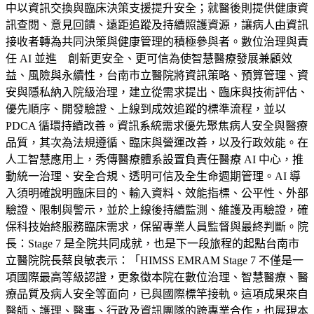
中以資訊交換與臨床決策支援提升安全；就醫後則提供健康資
訊查閱、意見回饋、遠距追蹤及持續照護資源，讓病人由資訊
接收者轉為共同決策與健康管理的積極參與者。數位治理與責
任 AI 並進 創新更安全、更可信為使智慧醫療發展兼顧效
益、風險與永續性，台南市立醫院將資訊策略、預算管理、資
安與隱私納入院級治理，建立從需求提出、臨床與技術評估、
優先順序、開發驗證、上線到成效追蹤的標準流程，並以
PDCA 循環持續改善。資訊系統需求優先聚焦病人安全與醫療
品質，其次為法規遵循、臨床與營運改善，以及行政效能。在
人工智慧應用上，秀傳醫療體系設置負責任醫療 AI 中心，推
動統一治理、安全合規、透明可信及全生命週期管理。AI 導
入須明確說明臨床目的、輸入資料、效能指標、公平性、外部
驗證、限制與警示，並於上線後持續監測、維護及再驗證，確
保科技始終服務臨床需求，保留專業人員監督與最終判斷。院
長：Stage 7 是全院共同成就，也是下一段旅程的起點台南市
立醫院院長蔡良敏表示：「HIMSS EMRAM Stage 7 不僅是一
項國際最高等級認證，更象徵本院在數位治理、智慧醫療、醫
療品質及病人安全等面向，已與國際標竿接軌。這項成果來自
醫師、護理、醫事、行政及資訊團隊的跨專業合作，也展現本