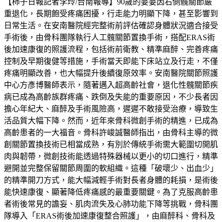
【柿子日報記者李玲/台南報導】90歲的婆婆因右側髖關節嚴
重退化，長期飽受疼痛困擾，行走能力明顯下降，甚至影響到
日常生活。在安南醫院經完整術前評估確認身體狀況適合接受
手術後，由骨科團隊執行人工髖關節置換手術，搭配ERAS術
後加速康復的照護流程，包括術前衛教、精準麻醉、完善疼痛
控制及早期復健等措施，手術當天即能下床站立及行走，不僅
疼痛明顯改善，也大幅提升後續復原效率。安南醫院關節照護
中心方彥博醫師表示，隨著邁入超高齡社會，退化性髖關節疾
病已成為高齡族群疼痛、跌倒及失能的重要原因，不少長者因
擔心年紀大、麻醉及手術風險高，遲遲不敢接受治療，導致生
活品質大幅下降。然而，近年來骨科微創手術的精進，已成為
高齡患者的一大福音。骨科許峻誠醫師指出，由骨科主導的微
創關節置換技術已相當成熟，有別於傳統手術需大範圍切開肌
肉與韌帶，微創技術能透過特殊器械以更小的切口進行，精準
避開並完整保留關節周圍的軟組織。這種「破壞少、出血少」
的精準開刀方式，能大幅減輕手術對長者身體的耗損，是術後
能快速康復、顯著降低疼痛感的最重要關鍵。為了克服高齡患
者術後常見的譫妄、肌肉流失及心肺功能下降等挑戰，骨科團
隊導入「ERAS術後加速康復整合照護」，由麻醉科、骨科及