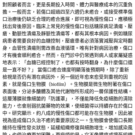
對照顧者而言，更是長期投入時間、體力與醫療成本的沉重負
擔。一般而言，若傷口超過四至六週仍未癒合，或接受標準傷
口治療後仍缺乏合理的癒合進展，即可視為慢性傷口，應積極
找出背後原因。臨床上常見的慢性傷口包括糖尿病足潰瘍、壓
瘡、動脈性潰瘍及靜脈性潰瘍等，都有其根本病因。例如糖尿
病患者需要良好的血糖控制，壓瘡患者必須落實減壓與定時翻
身，血管性潰瘍則需改善血液循環。唯有針對病因治療，傷口
才有機會順利癒合。然而，在門診中仍常遇到病人或家屬疑惑
地表示：「血糖已經控制了，也都有按時翻身，為什麼傷口還
是一直不好？」 當傷口癒合速度明顯落後預期時，除了重新
檢視是否仍有潛在病因外，另一個近年愈來愈受到重視的因
素，就是傷口生物膜（biofilm）。生物膜是微生物附著在傷口
表面後，分泌多醣體及其他代謝物所形成的一層保護性結構。
這層薄膜就像細菌的「防護罩」，不僅能降低免疫細胞的清除
能力，也會削弱抗菌藥物的效果，使細菌得以持續存在於傷口
中。研究顯示，約八成的慢性傷口都可能存在生物膜，因此被
視為造成傷口久治不癒的重要原因之一。生物膜會使傷口長期
維持在慢性發炎狀態，延緩組織修復與細胞增生，增加感染風
險，也使治療更加困難。更麻煩的是，它不像膿瘍或壞死組織