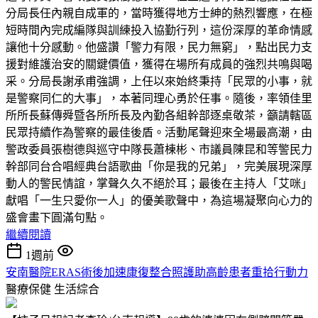
分局長任內親自成軍的，當時獲得地方士紳的熱烈響應，在極
短時間內完成編隊與訓練投入協勤行列，這份深厚的革命情感
讓他十分感動。他盛讚「警力有限，民力無窮」，點出民力支
援對維護治安的關鍵價值，獲得在場所有成員的強烈共鳴與喝
采。分局長謝承甫強調，上任以來始終秉持「民眾的小事，就
是警察同仁的大事」，本著同理心勇於任事。隨後，率領佳里
所所長蘇傳舜暨各所所長及內勤各組幹部逐桌敬茶，籲請轄區
民眾持續作為警察的最佳後盾。活動尾聲迎來全場最高潮，由
警政委員張樹德與巡守中隊長蕭棟彬、市議員陳昆和等警民力
幹部同台合唱經典台語歌曲「你是我的兄弟」，完美展現深厚
動人的警民情誼，掌聲久久不絕於耳；最後在主持人「艾咪」
獻唱「一生只愛你一人」的優美歌聲中，為這場凝聚向心力的
盛會畫下圓滿句點。
繼續閱讀
1週前
安南醫院ERAS術後加速康復整合照護助高齡患者重拾行動力
醫療保健
生活綜合