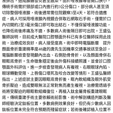
液排出，造成腺體發炎甚至感染。由於唾液腺導管開口狹小，
傳統手術需於頸部或口內進行約3公分傷口，部分病人甚至須
切除整個唾液腺，術後通常需住院觀察3至4天。若符合適應
症，病人可採用唾液腺內視鏡合併取石網取石手術，僅需於口
內切開約2至3毫米傷口即可取出結石，不僅保留唾液腺功能，
也降低術後疼痛及不適，多數病人術後隔日即可出院。王盛弘
醫師說明，目前成大醫院口腔顎面外科已有多位醫師採用此技
術，治療成效良好，病人接受度高。術中即時電腦斷層 提升
顏面骨折重建精準度48歲的唐先生因機車交通事故送至急診，
電腦斷層檢查發現顱內出血、右側肋骨骨折，以及顏面骨併右
眼眶底骨折。生命徵象穩定後由外傷科接續照護，並會診口腔
顎面外科評估。進一步檢查發現病人有複視、右眼眼球內陷、
眼球轉動受限、上唇傷口壞死及咬合改變等情形。王盛弘醫師
指出，上述症狀主要因眼眶底骨折後，眶內軟組織及眼外肌受
骨折壓迫，造成雙眼無法正常對焦而產生複視。治療需透過手
術將受壓迫的眼眶軟組織復位，再植入鈦金屬骨板重建眼眶
底。傳統重建手術主要依賴術前影像、術中解剖構造判斷及醫
師經驗決定鈦板位置，多數病例效果良好，但仍有少數病人因
鈦板位置未完全符合預期而殘留症狀；若術後確認植入位置不