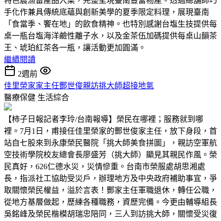
特色農漁畜產品入菜，完整呈現臺南豐富物產。透過總舖師巧
手化作兼具傳統底蘊與創新美學的夏季限定料理，展現臺南
「食當季、饗在地」的飲食精神。也特別感謝台塩生技提供每
桌一瓶台塩海洋鹼性離子水，以及金茶伍加碼提供每桌山韻茶
王、琥珀紅茶各一瓶，讓活動更加圓滿。
繼續閱讀
2週前
佳里榮家家主任酆世俊親訪挑大師超接地氣
醫療保健
生活綜合
【柿子日報記者李玲/台南報導】榮民在哪裡；服務就到哪
裡。7月1日，甫接任佳里榮家的酆世俊家主任，放下身段，首
站自七股來到永康榮民醫院「挑大師美食拼圖」，親訪空軍航
空技術學院校友總會長廖盛芳（挑大師）顯見其親民作風。榮
民真好，626仁德水災，災情慘重。台南市榮服處胡思湘處
長，指派社工協助受災戶，辦理地方及中央政府補助事宜，爭
取關懷榮民權益，溢於言表！酆家主任軍職退休，轉任公職，
從地方基層做起，歷練各種職務，資歷完備。今更由輔導組長
吳銘峰及榮民楷模胡瑞忠陪同，三人到訪挑大師，關懷受災復