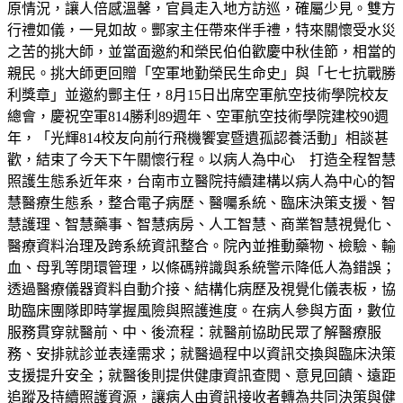
原情況，讓人倍感溫馨，官員走入地方訪巡，確屬少見。雙方
行禮如儀，一見如故。酆家主任帶來伴手禮，特來關懷受水災
之苦的挑大師，並當面邀約和榮民伯伯歡慶中秋佳節，相當的
親民。挑大師更回贈「空軍地勤榮民生命史」與「七七抗戰勝
利獎章」並邀約酆主任，8月15日出席空軍航空技術學院校友
總會，慶祝空軍814勝利89週年、空軍航空技術學院建校90週
年，「光輝814校友向前行飛機饗宴暨遺孤認養活動」相談甚
歡，結束了今天下午關懷行程。以病人為中心 打造全程智慧
照護生態系近年來，台南市立醫院持續建構以病人為中心的智
慧醫療生態系，整合電子病歷、醫囑系統、臨床決策支援、智
慧護理、智慧藥事、智慧病房、人工智慧、商業智慧視覺化、
醫療資料治理及跨系統資訊整合。院內並推動藥物、檢驗、輸
血、母乳等閉環管理，以條碼辨識與系統警示降低人為錯誤；
透過醫療儀器資料自動介接、結構化病歷及視覺化儀表板，協
助臨床團隊即時掌握風險與照護進度。在病人參與方面，數位
服務貫穿就醫前、中、後流程：就醫前協助民眾了解醫療服
務、安排就診並表達需求；就醫過程中以資訊交換與臨床決策
支援提升安全；就醫後則提供健康資訊查閱、意見回饋、遠距
追蹤及持續照護資源，讓病人由資訊接收者轉為共同決策與健