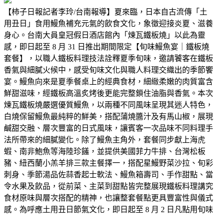
【柿子日報記者李玲/台南報導】夏來臨，日本自古流傳「土
用丑日」食用鰻魚補充元氣的飲食文化，象徵迎接炎夏、滋養
身心。台南大員皇冠假日酒店館內「煉瓦鐵板燒」以此為靈
感，即日起至 8 月 31 日推出期間限定【旬味鰻魚宴｜鐵板燒
套餐】，以職人鐵板料理技法詮釋夏季旬味，邀請饕客在鐵板
香氣與細膩火候中，感受旬味文化與職人料理交織出的季節饗
宴。鰻魚向來是夏季餐桌上的經典食材，細緻柔嫩的肉質富含
鮮甜滋味，經鐵板高溫炙烤後更能完整鎖住油脂與香氣。本次
煉瓦鐵板燒嚴選優質鰻魚，以兩種不同風味呈現其迷人特色，
白燒保留鰻魚最純粹的鮮美，搭配蒲燒醬汁及有馬山椒，展現
鹹甜交融、層次豐富的日式風味，讓賓客一次品味不同料理手
法所帶來的細膩變化。除了鰻魚主角外，套餐同步獻上海虎
蝦、南非鮑魚等海陸珍饈，並提供美國菲力牛排、台灣松板
豬、紐西蘭小羔羊排三款主餐擇一，搭配星鰻野菜沙拉、旬彩
刺身、季節湯品佐蒜香起士軟法、鰻魚箱壽司、手作甜點、當
令水果及飲品，從前菜、主菜到甜點皆完整展現鐵板料理講究
食材原味與層次搭配的精神，也讓整套餐點更具豐富性與儀式
感。為呼應土用丑日節氣文化，即日起至 8 月 2 日凡點用旬味