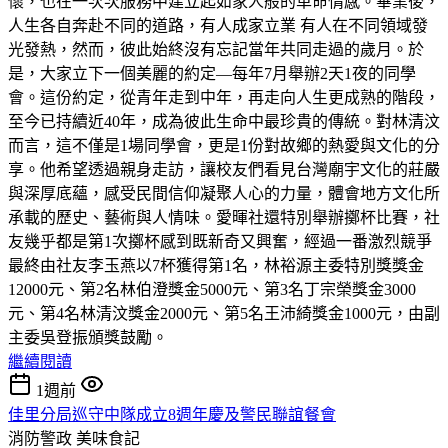
懷，也在一次次服務中建立起如家人般的革命情感。畢業後，
人生各自奔赴不同的道路，有人成家立業 有人在不同領域發
光發熱，然而，彼此始終沒有忘記當年共同走過的歲月。於
是，大家立下一個美麗的約定—每年7月舉辦2天1夜的同學
會。這份約定，從青年走到中年，再走向人生更成熟的階段，
至今已持續近40年，成為彼此生命中最珍貴的傳統。對林清汶
而言，這不僅是1場同學會，更是1份對故鄉的熱愛與文化的分
享。他希望透過親身走訪，讓校友們看見台灣廟宇文化的莊嚴
與深厚底蘊，感受民間信仰凝聚人心的力量，體會地方文化所
承載的歷史、藝術與人情味。愛暉社還特別舉辦擲杯比賽，社
友幾乎都是第1次擲杯感到既新奇又興奮，經過一番激烈競爭
最終由社友李玉燕以7杯獲得第1名，林裕源主委特別獎獎金
12000元、第2名林伯澄獎金5000元、第3名丁宗榮獎金3000
元、第4名林清汶獎金2000元、第5名王沛綺獎金1000元，由副
主委吳登振頒獎鼓勵。
繼續閱讀
1週前
佳里分局巡守中隊成立8週年慶及警民聯誼餐會
消防警政
美味食記