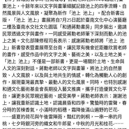
東池上，十餘年來以文字與畫筆細膩記錄池上的四季流轉、自
然風景與人文風貌，凝聚為新作「池上 池上」。配合新書出
版，「池上 池上」畫展將自7月25日起於臺南文化中心演藝廳
二樓及臺南水交社文化園區「和通蔣勳書房」同步展出，邀請
民眾透過文字與畫作，一同感受蔣勳老師筆下深刻而動人的池
上之美。文化部陳修程司長表示：感謝蔣勳老師將「池上 池
上」新書發表暨畫展帶至台南，讓民眾有機會近距離欣賞老師
的畫作，感受作品中的文字之美、藝術之美，以及土地之美。
「池上 池上」不僅是一部新書，更是一場關於土地、生命與
人文的深刻對話。蔣勳老師以文字與畫筆，將池上的自然景
致、人文風貌，以及與土地共生的情感，轉化為觸動人心的創
作，展現臺灣最真摯、最動人的文化風景。同時，也特別感謝
和通文化藝術基金會長期投入藝文推廣，攜手打造優質文化平
台，讓更多民眾親近藝術、感受美學。蔣勳老師表示：謝謝池
上，讓我重新認識土地，認識晨昏和四季。驚蟄時的雷聲，春
分時的苦楝香氣，小滿時的稻穗，霜降後滿山遍野的芒花-
⋯⋯盛夏的荷花與午後雷陣雨，豔紅的刺桐，一串一串的月
桃，七夕時銀河旁的織女和牛郎星，中秋的月光和桂花-⋯⋯