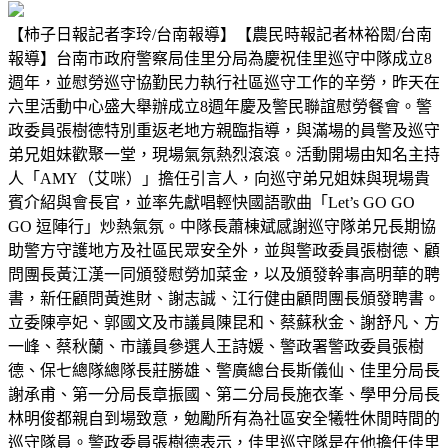
【柿子日報記者李玲/台南報導】【農民時報記者林裕閎/台南
報導】台南市政府警察局佳里分局為慶祝佳里巡守中隊成立8
週年，並慰勞巡守協勤民力執行社區巡守工作的辛勞，昨天在
六里活動中心盛大舉辦成立8週年慶及警民聯誼慰勞餐會。警
政委員張樹德特別重返老地方親臨指導，與滿場的員警及巡守
弟兄姐妹歡聚一堂，現場氣氛熱烈滾滾。活動開場由知名主持
人「AMY（艾咪）」擔任引言人，向巡守弟兄姐妹與現場貴
賓介紹與會長官，並率先獻唱輕快國語歌曲「Let’s GO GO
GO 逗陣行」炒熱氣氛。中隊長蕭棟斌感謝巡守隊弟兄長期協
助警方守護地方及社區民眾安全外，並與警政委員張樹德、顧
問團長黃江漢一同頒發慰勞加菜金，以及頒發幹事高明華的聘
書，新任顧問黃進財、謝志誠、江行健由顧問團長頒發聘書。
立委陳亭妃、郭國文及市議員陳昆和、蔡蘇秋金、謝舒凡、方
一峰、蔡秋蘭、市議員參選人王詩媛、警政署警政委員張樹
德、保七總隊總隊長莊勝雄、警廣總台長斯儀仙、佳里分局長
謝承甫、第一分局長章振國、第二分局長施衣峯、學甲分局長
林明俊都親自到場致意，勉勵所有為社區安全犧牲休閒時間的
巡守隊員。警政委員張樹德表示，佳里巡守隊是在他擔任佳里