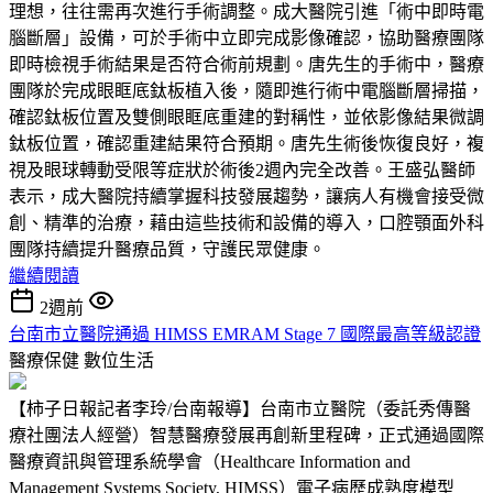
理想，往往需再次進行手術調整。成大醫院引進「術中即時電
腦斷層」設備，可於手術中立即完成影像確認，協助醫療團隊
即時檢視手術結果是否符合術前規劃。唐先生的手術中，醫療
團隊於完成眼眶底鈦板植入後，隨即進行術中電腦斷層掃描，
確認鈦板位置及雙側眼眶底重建的對稱性，並依影像結果微調
鈦板位置，確認重建結果符合預期。唐先生術後恢復良好，複
視及眼球轉動受限等症狀於術後2週內完全改善。王盛弘醫師
表示，成大醫院持續掌握科技發展趨勢，讓病人有機會接受微
創、精準的治療，藉由這些技術和設備的導入，口腔顎面外科
團隊持續提升醫療品質，守護民眾健康。
繼續閱讀
2週前
台南市立醫院通過 HIMSS EMRAM Stage 7 國際最高等級認證
醫療保健
數位生活
【柿子日報記者李玲/台南報導】台南市立醫院（委託秀傳醫
療社團法人經營）智慧醫療發展再創新里程碑，正式通過國際
醫療資訊與管理系統學會（Healthcare Information and
Management Systems Society, HIMSS）電子病歷成熟度模型