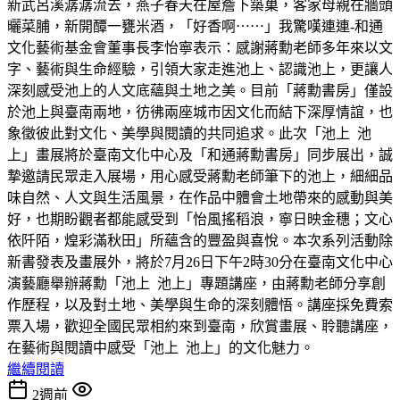
新武呂溪潺潺流去，燕子春天在屋簷下築巢，客家母親在牆頭
曬菜脯，新開醰一甕米酒，「好香啊⋯⋯」我驚嘆連連-和通
文化藝術基金會董事長李怡寧表示：感謝蔣勳老師多年來以文
字、藝術與生命經驗，引領大家走進池上、認識池上，更讓人
深刻感受池上的人文底蘊與土地之美。目前「蔣勳書房」僅設
於池上與臺南兩地，彷彿兩座城市因文化而結下深厚情誼，也
象徵彼此對文化、美學與閱讀的共同追求。此次「池上 池
上」畫展將於臺南文化中心及「和通蔣勳書房」同步展出，誠
摯邀請民眾走入展場，用心感受蔣勳老師筆下的池上，細細品
味自然、人文與生活風景，在作品中體會土地帶來的感動與美
好，也期盼觀者都能感受到「怡風搖稻浪，寧日映金穗；文心
依阡陌，煌彩滿秋田」所蘊含的豐盈與喜悅。本次系列活動除
新書發表及畫展外，將於7月26日下午2時30分在臺南文化中心
演藝廳舉辦蔣勳「池上 池上」專題講座，由蔣勳老師分享創
作歷程，以及對土地、美學與生命的深刻體悟。講座採免費索
票入場，歡迎全國民眾相約來到臺南，欣賞畫展、聆聽講座，
在藝術與閱讀中感受「池上 池上」的文化魅力。
繼續閱讀
2週前