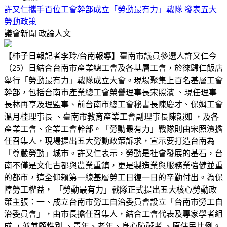
許又仁攜手百位工會幹部成立「勞動最有力」戰隊 發表五大
勞動政策
議會新聞
政論人文
【柿子日報記者李玲/台南報導】臺南市議員參選人許又仁今
（25）日結合台南市產業總工會及各基層工會，於徠歸仁飯店
舉行「勞動最有力」戰隊成立大會。現場聚集上百名基層工會
幹部，包括台南市產業總工會榮譽理事長宋照濱 、現任理事
長林再亨及理監事、前台南市總工會秘書長陳慶才、保姆工會
溫月桂理事長 、臺南市教育產業工會副理事長陳韻如 ，及各
產業工會、企業工會幹部。「勞動最有力」戰隊則由宋照濱擔
任召集人，現場提出五大勞動政策訴求，宣示要打造台南為
「尊嚴勞動」城市。許又仁表示，勞動是社會發展的基石，台
南不僅是文化古都與農業重鎮，更是製造業與服務業強健並重
的都市，這全仰賴第一線基層勞工日復一日的辛勤付出。為保
障勞工權益， 「勞動最有力」戰隊正式提出五大核心勞動政
策主張：一、成立台南市勞工自治委員會設立「台南市勞工自
治委員會」，由市長擔任召集人，結合工會代表及專家學者組
成 ，並兼顧性別 、青年、老年、身心障礙者 、原住民比例。