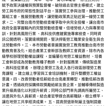
賦予政策決議權與預算監督權。破除過去官僚主導模式，建立
勞工與市府的常態性對話平台，落實勞工參與治理，推動勞工
籌組工會，推展勞動教育，讓勞動政策真正貼近第一線勞工需
求。二、完整台南市勞動檢查權爭取中央完全授權，讓台南市
政府全面掌握轄內的完整勞動檢查權。倍增勞檢人力與專業培
訓，針對高風險行業 、高科技供應鏈實施專案檢查。同時資
訊公開透明，落實違規開罰，堅決捍衛勞工職業安全衛生與合
法勞動條件。三、本市勞動者普遍實施勞工教育推動台南市勞
動教育普及化。結合產業工會幹部及教師工會資源，除市內各
級學校辦理勞動權益課程 ，並編纂在地勞工權益教材 、培養
工會幹部成為勞動教育種子教師 。針對服務業、傳統製造業
、高科技從業者 ，辦理企業勞工及走入各行政區辦理勞工教
育課程 ，建立線上學習與工會培訓機制，提升整體勞工權益
意識。四、改善勞動者低薪結合台南產業轉型，推動低薪改善
計畫。透過政府採購條款獎勵給薪友善企業，並輔導傳統製造
業升級高值化以利提升薪資；同時公部門率先調高所屬勞工、
派遣與外包人員薪資，結合產官學媒合高薪職缺，樹立標竿，
讓在地勞工共享經濟成果。 五、提高勞退新制雇主強制提繳