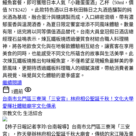
鰻魚套餐，即可獲贈日本人氣「小雞蛋蛋酒」乙杯（50ml，價
值 NT$242）。此款特色酒以日本秋田縣日之丸酒造釀製的純
米酒為基底，融合蛋汁與糖調製而成，入口綿密滑順，帶有濃
郁蛋香與溫潤酒香，為夏日限定饗宴增添不同風味體驗。數量
有限，送完將以同等價值酒品替代。台南大員皇冠假日酒店總
經理石益鳴表示，煉瓦鐵板燒透過優質食材結合職人料理精
神，將各地飲食文化與在地餐飲體驗相互結合，讓賓客在享用
美食的同時，也能感受不同文化所蘊含的故事與生活美學。此
次煉瓦鐵板燒推出旬味鰻魚宴，不僅希望呈現鰻魚最鮮美的季
節風味，更期待透過鐵板料理職人的細膩演繹，帶給消費者兼
具視覺、味覺與文化體驗的夏季盛宴。
繼續閱讀
1週前
台南市北門區三寮灣「三安宮」林府相公聖誕千秋！文化大學
愛暉社體驗廟宇文化傳承
宗教文化
生活綜合
【柿子日報記者李玲/台南報導】台南市北門區三寮灣「三安
宮」，昨天舉辦林府相公聖誕千秋大廟會，傳統的宋江陣及東