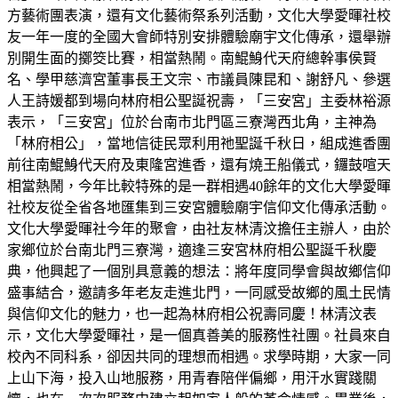
方藝術團表演，還有文化藝術祭系列活動，文化大學愛暉社校
友一年一度的全國大會師特別安排體驗廟宇文化傳承，還舉辦
別開生面的擲筊比賽，相當熱鬧。南鯤鯓代天府總幹事侯賢
名、學甲慈濟宮董事長王文宗、市議員陳昆和、謝舒凡、參選
人王詩媛都到場向林府相公聖誕祝壽，「三安宮」主委林裕源
表示，「三安宮」位於台南市北門區三寮灣西北角，主神為
「林府相公」，當地信徒民眾利用祂聖誕千秋日，組成進香團
前往南鯤鯓代天府及東隆宮進香，還有燒王船儀式，鑼鼓喧天
相當熱鬧，今年比較特殊的是一群相遇40餘年的文化大學愛暉
社校友從全省各地匯集到三安宮體驗廟宇信仰文化傳承活動。
文化大學愛暉社今年的聚會，由社友林清汶擔任主辦人，由於
家鄉位於台南北門三寮灣，適逢三安宮林府相公聖誕千秋慶
典，他興起了一個別具意義的想法：將年度同學會與故鄉信仰
盛事結合，邀請多年老友走進北門，一同感受故鄉的風土民情
與信仰文化的魅力，也一起為林府相公祝壽同慶！林清汶表
示，文化大學愛暉社，是一個真善美的服務性社團。社員來自
校內不同科系，卻因共同的理想而相遇。求學時期，大家一同
上山下海，投入山地服務，用青春陪伴偏鄉，用汗水實踐關