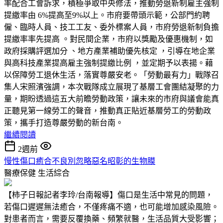
率配合工會訴求，積極爭取中央修法，推動勞退新制雇主強制
提繳率由 6%提高至9%以上。市府要帶頭示範，公部門約聘
僱、臨時人員、技工工友、委外標案人員，市府勞退新制負擔
提繳率率先提高 。對民間企業，市府以獎勵及優惠機制，如
政府採購評選加分 、地方產業補助優先核定 ，引導在地企業
與高科技產業提高雇主強制提繳比例 ，並定期予以表揚。藉
以保障勞工退休生活，落實尊嚴安老。「勞動最有力」戰隊召
集人宋照濱強調，本次戰隊成立展現了基層工會團結凝聚的力
量，期盼透過這五大前瞻勞動政策，讓未來的市府與議會能真
正聽見第一線勞工的聲音，推動真正貼近基層勞工的勞動政
策，攜手打造尊嚴勞動的新台南。
繼續閱讀
2週前
慢性傷口癒合不良別忽略惡名昭彰的生物膜
醫療保健
生活綜合
【柿子日報記者李玲/台南報導】傷口是生活中常見的問題，
若傷口遲遲無法癒合，不僅疼痛不適，也可能增加感染風險。
對患者而言，需要反覆換藥、頻繁就醫，生活品質大受影響；