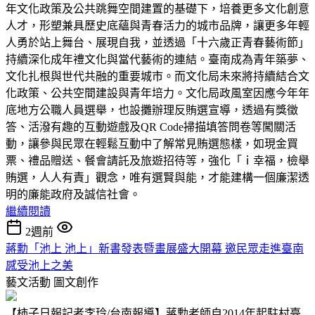
年文化政策及公共跳舞空間建置的基礎下，培養更多文化創意
人才，形塑兼具歷史底蘊與青春活力的城市品牌，讓更多年輕
人勇於站上舞台、展現自我，並透過「十六歲正青春藝術節」
持續深化成年禮文化與當代藝術的連結。臺南成為青年築夢、
文化扎根與世代共融的重要城市。而文化局未來將持續結合文
化政策、公共空間建設與青年培力。文化局政風室因應今年年
底地方公職人員選舉，也設攤辦理反賄選宣導，透過有獎徵
答、活潑有趣的互動遊戲及QR Code掃描填答問卷等闖關活
動，讓參與民眾在輕鬆互動中了解常見賄選態樣，如現金買
票、禮品贈送、餐會請託及旅遊招待等，強化「ｉ幸福，檢舉
賄選，人人有責」觀念，唯有選賢與能，才能建構一個廉潔透
明的廉能政府及誠信社會。
繼續閱讀
2週前
蔣勳「池上 池上」新書發表暨畫展盛大開幕 邀民眾走進臺南
感受池上之美
藝文活動
圖文創作
【柿子日報記者李玲/台南報導】蔣勳老師自2014年起駐村臺