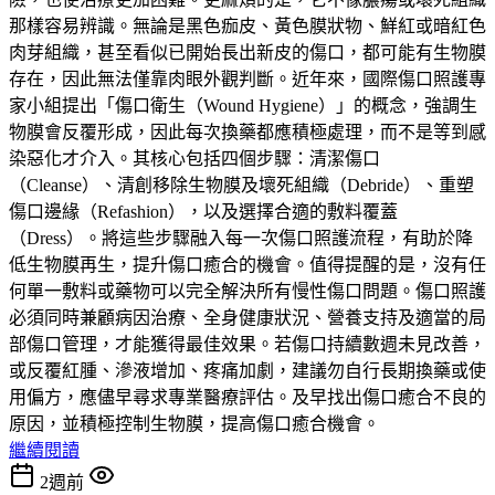
那樣容易辨識。無論是黑色痂皮、黃色膜狀物、鮮紅或暗紅色
肉芽組織，甚至看似已開始長出新皮的傷口，都可能有生物膜
存在，因此無法僅靠肉眼外觀判斷。近年來，國際傷口照護專
家小組提出「傷口衛生（Wound Hygiene）」的概念，強調生
物膜會反覆形成，因此每次換藥都應積極處理，而不是等到感
染惡化才介入。其核心包括四個步驟：清潔傷口
（Cleanse）、清創移除生物膜及壞死組織（Debride）、重塑
傷口邊緣（Refashion），以及選擇合適的敷料覆蓋
（Dress）。將這些步驟融入每一次傷口照護流程，有助於降
低生物膜再生，提升傷口癒合的機會。值得提醒的是，沒有任
何單一敷料或藥物可以完全解決所有慢性傷口問題。傷口照護
必須同時兼顧病因治療、全身健康狀況、營養支持及適當的局
部傷口管理，才能獲得最佳效果。若傷口持續數週未見改善，
或反覆紅腫、滲液增加、疼痛加劇，建議勿自行長期換藥或使
用偏方，應儘早尋求專業醫療評估。及早找出傷口癒合不良的
原因，並積極控制生物膜，提高傷口癒合機會。
繼續閱讀
2週前