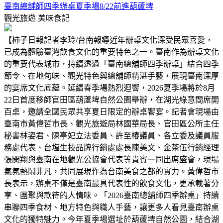
臺南總舖師四季辦桌夏季場8/22前進葫蘆埤
觀光旅遊
美味食記
【柿子日報記者李玲/台南報導近年辦桌文化深受民眾喜愛，
已成為體驗臺灣飲食文化的重要特色之一。臺南作為辦桌文化
的重要代表城市，持續透過「臺南總舖師四季辦桌」結合四季
節令、在地旬味、觀光特色與總舖師精湛手藝，展現臺南深厚
的宴席文化底蘊。延續春季場熱烈迴響，2026夏季場將於8月
22日首度移師官田區葫蘆埤自然公園舉辦，在湖光綠意間席開
百桌，邀請全國民眾共享夏日限定的辦桌饗宴。記者會現場由
臺南市黃偉哲市長、觀光旅遊局林國華局長、官田區公所主任
秘書林姿君、陳亭妃立法委員、許至椿議員、各立委及議員服
務處代表、台塩生技品牌行銷處處長陳美文、金茶伍行銷經理
張閔翔與臺南在地觀光公協會代表等貴賓一同出席盛會，現場
氣氛熱鬧非凡，共同展現作為台南美食之都的實力。黃偉哲市
長表示，辦桌不僅是臺南最具代表性的飲食文化，更承載著分
享、團聚與款待的人情味。「2026臺南總舖師四季辦桌」持續
串聯四季食材、地方特色與職人手藝，讓更多人看見臺南辦桌
文化的獨特魅力。今年夏季場選址於葫蘆埤自然公園，結合湖