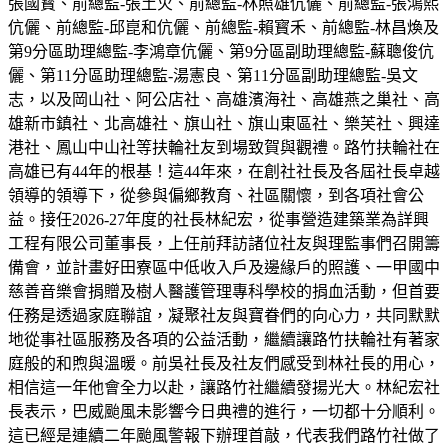
張國寳、前總監-張土火、前總監-林照雄伉儷、前總監-張鴻熙
伉儷、前總監-邱崑和伉儷、前總監-賴寳禾、前總監-林昌煥及
第9分區助理總監-李鴻章伉儷、第9分區副助理總監-蘇聰俊伉
儷、第11分區助理總監-湯憲良、第11分區副助理總監-吳文
志，以及岡山社、阿公店社、高雄濱海社、高雄燕之巢社、高
雄新市鎮社、北高雄社、旗山社、旗山東區社、樂芙社、興達
港社、鳳山中山社等扶輪社友到場致賀與觀禮。路竹扶輪社在
高雄已有44年的根基！這44年來，在創社社長及各屆社長卓越
領導的領導下，從參與偏鄉教育、社區關懷，到各項社會公
益。接任2026-27年度的社長林紀宏，從事營造建築業為詳興
工程有限公司董事長，上任前拜訪諸位社友與理監事們召開籌
備會，並計畫好田寮區中低收入戶及邊緣戶的照護、一甲國中
慈善音樂會捐贈及樹人醫護管理專科學校的捐血活動，但首要
任務是透過家庭聯誼，凝聚社友與寶眷們的向心力，共同默默
地從事社區服務及各項的公益活動，繼續讓路竹扶輪社有著家
庭般的和煦與溫暖。前吳社長及社友們感受到林社長的用心，
相信這一年他會全力以赴，讓路竹社繼續發揚光大。林紀宏社
長表示，巴威颱風未影響今日典禮的進行，一切都十分順利。
這已經是連續二年颱風警報下辦理首敲，代表我們路竹社做了