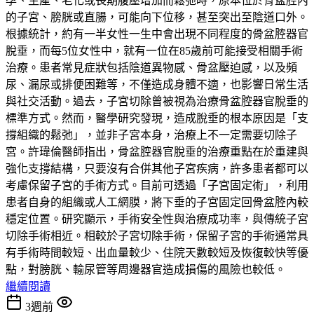
孕、生產、老化或長期腹壓增加而鬆弛時，原本位於骨盆腔內
的子宮、膀胱或直腸，可能向下位移，甚至突出至陰道口外。
根據統計，約有一半女性一生中會出現不同程度的骨盆腔器官
脫垂，而每5位女性中，就有一位在85歲前可能接受相關手術
治療。患者常見症狀包括陰道異物感、骨盆壓迫感，以及頻
尿、漏尿或排便困難等，不僅造成身體不適，也影響日常生活
與社交活動。過去，子宮切除曾被視為治療骨盆腔器官脫垂的
標準方式。然而，醫學研究發現，造成脫垂的根本原因是「支
撐組織的鬆弛」，並非子宮本身，治療上不一定需要切除子
宮。許瑋倫醫師指出，骨盆腔器官脫垂的治療重點在於重建與
強化支撐結構，只要沒有合併其他子宮疾病，許多患者都可以
考慮保留子宮的手術方式。目前可透過「子宮固定術」，利用
患者自身的組織或人工網膜，將下垂的子宮固定回骨盆腔內較
穩定位置。研究顯示，手術安全性與治療成功率，與傳統子宮
切除手術相近。相較於子宮切除手術，保留子宮的手術通常具
有手術時間較短、出血量較少、住院天數較短及恢復較快等優
點，對膀胱、輸尿管等周邊器官造成損傷的風險也較低。
繼續閱讀
3週前