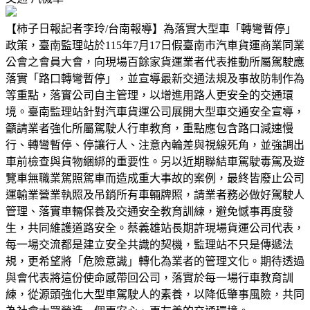
【柿子日報記者李玲/台南報導】為落實大型車「轉彎暫停」
政策，臺南監理站於115年7月17日假臺南市汽車貨運商業同業
公會之會員大會，向現場百餘家貨運業者代表推動所屬駕駛應
落實「路口轉彎暫停」，並宣導最新交通法規及事故防制作為
等重點，落實公司自主管理，以增進用路人更安全的交通環
境。臺南監理站針對汽車貨運公司展開大型車交通安全宣導，
籲請業者強化所屬駕駛人行車教育，重點應包含路口減速慢
行、轉彎暫停、停讓行人、注意內輪差與視線死角，並強調出
車前檢查與貨物綑綁的重要性。另以近期聯結車駕駛毒駕及遊
覽車無職業駕照駕車而造成重大事故的案例，最終皆廢止公司
運輸業營業執照及吊銷所有車輛牌照，請業者務必做好駕駛人
管理、落實車輛保養及交通安全教育訓練，避免憾事再度發
生，共同維護道路安全。蔡義雄站長期許現場貨運公司代表，
每一場交流都是建立安全共識的契機，監理站不只是傳遞法
規，更希望將「危險意識」轉化為業者的管理文化。期待透過
與會代表將這份使命感帶回公司，落實於每一場行車教育訓
練，從源頭強化大型車駕駛人的素養，以降低肇事風險，共同