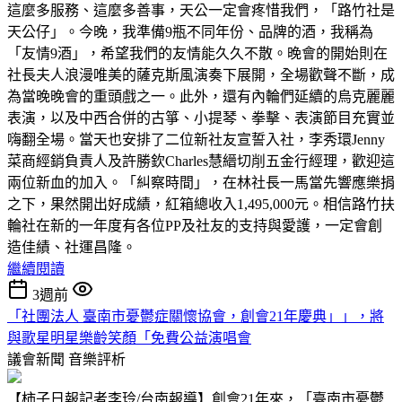
這麼多服務、這麼多善事，天公一定會疼惜我們，「路竹社是
天公仔」。今晚，我準備9瓶不同年份、品牌的酒，我稱為
「友情9酒」，希望我們的友情能久久不散。晚會的開始則在
社長夫人浪漫唯美的薩克斯風演奏下展開，全場歡聲不斷，成
為當晚晚會的重頭戲之一。此外，還有內輪們延續的烏克麗麗
表演，以及中西合併的古箏、小提琴、拳擊、表演節目充實並
嗨翻全場。當天也安排了二位新社友宣誓入社，李秀環Jenny
菜商經銷負責人及許勝欽Charles慧縉切削五金行經理，歡迎這
兩位新血的加入。「糾察時間」，在林社長一馬當先響應樂捐
之下，果然開出好成績，紅箱總收入1,495,000元。相信路竹扶
輪社在新的一年度有各位PP及社友的支持與愛護，一定會創
造佳績、社運昌隆。
繼續閱讀
3週前
「社團法人 臺南市憂鬱症關懷協會，創會21年慶典」」，將
與歌星明星樂齡笑顏「免費公益演唱會
議會新聞
音樂評析
【柿子日報記者李玲/台南報導】創會21年來，「臺南市憂鬱