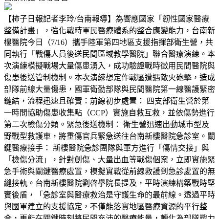
【柿子日報記者李玲/台南報導】為響應國家「韌性國家醫療
整備計畫」，強化戰時軍民醫療體系的整合應變能力，台南新
樓醫院今日（7/16）攜手陸軍第四地區支援指揮部衛生營，共
同執行「戰傷人員後送民間區域教學醫院」聯合醫療演練。本
次演練模擬戰場大量傷患湧入，成功驗證戰時徵用民間醫院與
傷患後送管制機制。本次演練想定作戰區遭遇敵火砲擊，造成
部隊前線大量傷患，國軍衛勤部隊與民間醫院第一線醫護緊密
鏈結，流程迅速且確實：前線初步處置： 四支部衛生營於第
一時間協助傷患收集點（CCP）實施自救互救，並依傷勢進行
第二次檢傷分類。緊急後送機制： 衛生營迅速出動城市型及
野戰型救護車，將重傷官兵緊急送往台南新樓醫院急診室。關
鍵醫療接手： 新樓醫院急診團隊與軍方進行「傷情交接」與
「檢傷分流」，針對創傷、大量出血等戰傷個案，立即實施緊
急手術與關鍵醫療處置，模擬實戰從前線救護到急診處置的無
縫接軌。台南新樓醫院劉啓擧院長提及，平時演練構築戰時堅
實後盾，「急診室與醫療救治是守護生命的最前線。透過平時
與國軍建立的支援協定，不僅能落實地區醫療資源的平行整
合，更能在關鍵時刻將民間充沛的醫療能量，轉化為部隊戰力