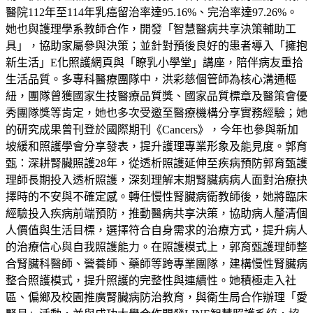
醫院112年至114年乳癌留治率達95.16%、完治率達97.26%。
她也與護理學系教師合作，開發「智慧醫病共享決策輔助工
具」，協助家屬參與決策；並針對預後良好的患者導入「擁抱
新生活」E化照護網頁與「瞭乳小學堂」講座，陪伴病友重拾
生活品質。多專科醫療團隊中，洪彩慈個管師為核心溝通樞
紐，團隊曾獲國家生技醫療品質獎、國家品質標章及醫策會優
秀團隊獎等肯定，她也多次受邀至醫療機構分享實務經驗；她
的研究成果曾刊登於國際期刊《Cancers》，今年也參與新加
坡緩和照護學會分享發表，提升護理專業形象及能見度。郭育
甄：深耕腎臟照護28年，從透析照護延伸至疾病預防郭育甄護
理師長期投入透析照護，深刻理解末期腎臟病病人面對治療抉
擇時的不安與不確定感。轉任慢性腎臟病衛教師後，她將臨床
經驗投入疾病前端預防，推動醫病共享決策，協助病人釐清個
人價值與生活目標，選擇符合自身需求的治療方式，提升病人
的治療信心與自我照護能力。在照護模式上，郭育甄護理師整
合腎臟科醫師、營養師、藥師等跨專業團隊，建構慢性腎臟病
整合照護模式，提升照護的完整性與連續性。她積極走入社
區、偏鄉及校園推廣腎臟病防治教育，與衛生局合作辦理「愛