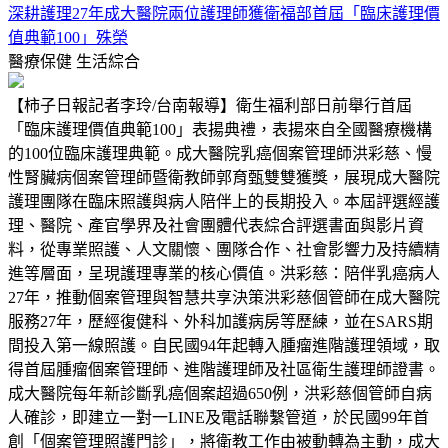
深耕護理27年成大醫院兩位護理師獲衛福部首屆「臨床護理價
值典範100」殊榮
醫療保健
生活綜合
【柿子日報記者李玲/台南報導】衛生福利部日前舉行首屆
「臨床護理價值典範100」表揚典禮，表揚來自全國醫療機構
的100位臨床護理典範。成大醫院乳癌個案管理師洪彩慈、慢
性腎臟病個案管理師暨衛教師郭育甄雙雙獲獎，展現成大醫院
護理團隊在臨床照護與病人陪伴上的長期投入。本屆評選經護
理、醫院、產官學界及社會團體代表綜合評選書面與影片資
料，從專業照護、人文關懷、團隊合作、社會影響力及持續精
進等層面，呈現護理專業的核心價值。洪彩慈：陪伴乳癌病人
27年，推動個案管理與智慧共享決策洪彩慈個管師在成大醫院
服務27年，歷經復健科、外科加護病房等歷練，並在SARS期
間投入第一線照護。自民國94年起轉入腫瘤進階護理領域，取
得首屆腫瘤個案管理師、進階護理師及社區衛生護理師證書。
成大醫院每年新診斷乳癌個案超過650例，洪彩慈個管師自病
人確診，即建立一對一LINE及電話聯繫管道，於民國99年首
創「個案管理照護門診」，將衛教工作由被動轉為主動，成大