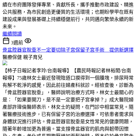
續在市府團隊發揮專業、貢獻所長，攜手推動市政建設、精進
公共服務，為市民創造更優質的生活環境；也期盼學甲在既有
建設成果與發展基礎上持續穩健前行，共同邁向繁榮永續的新
未來。
繼續閱讀
3週前
骨盆腔器官脫垂不一定要切除子宮保留子宮手術 提供新選擇
醫療保健
親子育兒
【柿子日報記者李玲/台南報導】【農民時報記者林裕閎/台南
報導】75歲林女士最近發現陰道口摸得到一個腫塊，排尿時常
有解不乾淨的感覺，因此前往婦產科就診。經檢查後，診斷為
「骨盆腔器官脫垂」，醫師說明治療方式時，林女士最關心的
是：「如果要開刀，是不是一定要把子宮拿掉？」成大醫院婦
產部許瑋倫醫師表示，林女士的疑問，在門診中相當常見。隨
著醫療技術進步，已有保留子宮的治療選擇，可依患者需求與
身體狀況進行評估。骨盆腔器官脫垂是女性常見的健康問題，
隨著年齡增加更為普遍。當支撐骨盆器官的肌肉與韌帶因懷