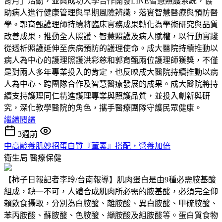
腎月」活動，並與成功大學合作開發LINE智慧照護系統，協
助病人進行健康管理與早期風險辨識，落實智慧醫療與預防醫
學。郭育甄護理師持續將臨床實務成果轉化為學術研究與品質
改善成果，推動全人照護、智慧照護及病人賦權，以行動實踐
從透析照護延伸至疾病預防的護理使命。成大醫院持續推動以
病人為中心的護理照護洪彩慈和郭育甄兩位護理師獲獎，不僅
是對兩人多年專業投入的肯定，也反映成大醫院持續推動以病
人為中心、跨團隊合作及智慧醫療發展的成果。成大醫院將持
續支持護理同仁精進護理專業與照護品質，並投入創新與研
究，深化教學醫院的角色，攜手醫療團隊守護民眾健康。
繼續閱讀
3週前
中高齡養肌妙招蛋白質『葷素』搭配，營養加倍
衛生局
醫療保健
【柿子日報記者李玲/台南報導】肌肉蛋白是由9種必需胺基酸
組成，缺一不可，人體合成肌肉所必需的胺基酸，必須完全仰
賴飲食攝取，分別為白胺酸、離胺酸、異白胺酸、甲硫胺酸、
苯丙胺酸、蘇胺酸、色胺酸、纈胺酸及組胺酸等。蛋白質食物