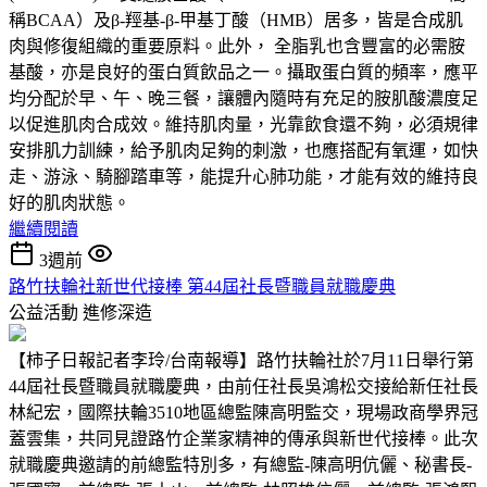
稱BCAA）及β-羥基-β-甲基丁酸（HMB）居多，皆是合成肌
肉與修復組織的重要原料。此外， 全脂乳也含豐富的必需胺
基酸，亦是良好的蛋白質飲品之一。攝取蛋白質的頻率，應平
均分配於早、午、晚三餐，讓體內隨時有充足的胺肌酸濃度足
以促進肌肉合成效。維持肌肉量，光靠飲食還不夠，必須規律
安排肌力訓練，給予肌肉足夠的刺激，也應搭配有氧運，如快
走、游泳、騎腳踏車等，能提升心肺功能，才能有效的維持良
好的肌肉狀態。
繼續閱讀
3週前
路竹扶輪社新世代接棒 第44屆社長暨職員就職慶典
公益活動
進修深造
【柿子日報記者李玲/台南報導】路竹扶輪社於7月11日舉行第
44屆社長暨職員就職慶典，由前任社長吳鴻松交接給新任社長
林紀宏，國際扶輪3510地區總監陳高明監交，現場政商學界冠
蓋雲集，共同見證路竹企業家精神的傳承與新世代接棒。此次
就職慶典邀請的前總監特別多，有總監-陳高明伉儷、秘書長-