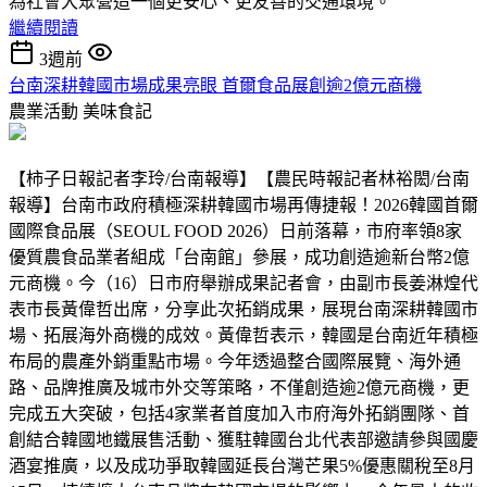
為社會大眾營造一個更安心、更友善的交通環境。
繼續閱讀
3週前
台南深耕韓國市場成果亮眼 首爾食品展創逾2億元商機
農業活動
美味食記
【柿子日報記者李玲/台南報導】【農民時報記者林裕閎/台南
報導】台南市政府積極深耕韓國市場再傳捷報！2026韓國首爾
國際食品展（SEOUL FOOD 2026）日前落幕，市府率領8家
優質農食品業者組成「台南館」參展，成功創造逾新台幣2億
元商機。今（16）日市府舉辦成果記者會，由副市長姜淋煌代
表市長黃偉哲出席，分享此次拓銷成果，展現台南深耕韓國市
場、拓展海外商機的成效。黃偉哲表示，韓國是台南近年積極
布局的農產外銷重點市場。今年透過整合國際展覽、海外通
路、品牌推廣及城市外交等策略，不僅創造逾2億元商機，更
完成五大突破，包括4家業者首度加入市府海外拓銷團隊、首
創結合韓國地鐵展售活動、獲駐韓國台北代表部邀請參與國慶
酒宴推廣，以及成功爭取韓國延長台灣芒果5%優惠關稅至8月