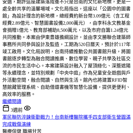
安適，期許這座建築落成後不只是台南的文化新地標，更是一
處全齡共享的溫馨場域。文化局指出，這座以「公園中的圖書
館」為設計理念的新地標，總經費約新台幣3.09億元（含工程
經費2.89億元、智慧圖書設備2,000萬元），由李科永文教基金
會捐贈1億元、教育部補助8,500萬元，以及市府自籌1.24億元
共同推動。本案由伊東豊雄擔綱設計，並由李文勝聯合建築師
事務所共同參與設計及監造，工期為520日曆天，預計於117年
竣工啟用。文化局說明，台南持續推動公共圖書館升級，將圖
書館逐步轉型為融合閱讀推廣、數位學習、親子共學及社區交
流的市民生活中心。本案建築設計融入了屋頂綠化、深簷遮陽
等永續理念，並特別規劃「中央中庭」作為兒童安全遊戲與戶
外活動空間，融合閱讀、自然與生活。館內也將建置RFID智
慧館藏管理系統、自助借還書機等智慧化設備，提供更便利、
高效率的服務。
繼續閱讀
3週前
軍民聯防淬鍊衛勤戰力！台南新樓醫院攜手四支部衛生營圓滿
完成戰傷演練
醫療保健
職場甘苦