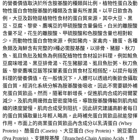
的營養價值取決於所含胺基酸的種類與比例，植物性蛋白及動
物性蛋白食物胺基酸的種類及含量有所差異。以平日飲食為
例，大豆及穀物是植物性食材的蛋白質來源，其中大豆、黑
豆、豆腐、黎麥、鷹嘴豆的甲硫胺酸含量偏低，白米的離胺酸
含量不足，花生的離胺酸、甲硫胺酸和色胺酸含量也相對較
少。而動物性蛋白食物來源，例如豬肉、家禽肉、雞蛋、各種
魚類及海鮮含有完整的9種必需胺基酸，以排骨、豬腳、秋刀
魚、虱目魚肚及鮭魚為例搭配植物性食材設計料理，例如鮭魚
豆腐味噌湯、黑豆排骨湯、花生豬腳湯、虱目魚肚粥、秋刀魚
飯、黎麥鷹嘴豆飯等採葷素蛋白質食材互相搭配，以提升每道
料理的營養價值。在一般情況下，人體可以透過均衡飲食攝取
蛋白質，經消化系統分解為胺基酸後吸收，因此不需要額外補
充蛋白質飲品。然而，隨著年齡增長，促進肌肉合成的荷爾蒙
減少，及肌肉周邊微血管密度降低，導致胺基酸傳輸到肌肉組
織的速度變慢，肌肉合成受到阻抗，因此研究建議高齡者每日
的蛋白質攝取量比年輕人略高，此時補充蛋白質飲品就能發揮
作用。市面上的商業蛋白質飲品內含成分以乳清蛋白 (Whey
Protein)、 酪蛋白 (Casein) 、大豆蛋白 (Soy Protein)、 豌豆蛋白
(Pea Protein) 、支鏈胺基酸（Branched-Chain Amino Acids，簡