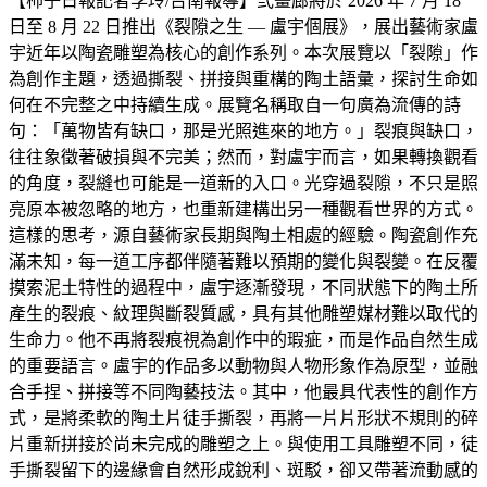
【柿子日報記者李玲/台南報導】弎畫廊將於 2026 年 7 月 18
日至 8 月 22 日推出《裂隙之生 — 盧宇個展》，展出藝術家盧
宇近年以陶瓷雕塑為核心的創作系列。本次展覽以「裂隙」作
為創作主題，透過撕裂、拼接與重構的陶土語彙，探討生命如
何在不完整之中持續生成。展覽名稱取自一句廣為流傳的詩
句：「萬物皆有缺口，那是光照進來的地方。」裂痕與缺口，
往往象徵著破損與不完美；然而，對盧宇而言，如果轉換觀看
的角度，裂縫也可能是一道新的入口。光穿過裂隙，不只是照
亮原本被忽略的地方，也重新建構出另一種觀看世界的方式。
這樣的思考，源自藝術家長期與陶土相處的經驗。陶瓷創作充
滿未知，每一道工序都伴隨著難以預期的變化與裂變。在反覆
摸索泥土特性的過程中，盧宇逐漸發現，不同狀態下的陶土所
產生的裂痕、紋理與斷裂質感，具有其他雕塑媒材難以取代的
生命力。他不再將裂痕視為創作中的瑕疵，而是作品自然生成
的重要語言。盧宇的作品多以動物與人物形象作為原型，並融
合手捏、拼接等不同陶藝技法。其中，他最具代表性的創作方
式，是將柔軟的陶土片徒手撕裂，再將一片片形狀不規則的碎
片重新拼接於尚未完成的雕塑之上。與使用工具雕塑不同，徒
手撕裂留下的邊緣會自然形成銳利、斑駁，卻又帶著流動感的