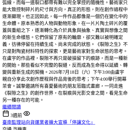
弧線，而每一道裂口都帶有難以完全掌控的隨機性。藝術家只
能大致控制碎片的尺寸與方向，真正的形態，則在創作過程中
逐漸顯現。也正因如此，每一件作品都像是一個仍在變化中的
生命體。原本熟悉的人物與動物形象，在一片片陶土碎片的覆
蓋與重組之下，逐漸轉化為介於具象與抽象、真實與想像之間
的新生命樣態。它們保留了原有的輪廓，卻又難以被明確定
義，彷彿停留在持續生成、尚未完成的狀態。《裂隙之生》不
只是對陶瓷材料特性的探索，更是藝術家對生命狀態的思考。
在盧宇的作品裡，裂隙不再只是破損留下的痕跡，而是一種新
的開始。那些看似不完整的裂縫，反而成為生命得以延續、轉
變與重新生成的契機。2026年7月18日（六）下午3:00由盧宇
親自分享此次創作歷程與作品背後的思考；下午4:00舉行開幕
茶會。誠摯邀請所有喜愛藝術的朋友蒞臨弎畫廊，一同走進
《裂隙之生》的創作世界，在裂痕與光影交會之間，看見生命
另一種存在的可能。
繼續閱讀
3週前
臺南監理站向貨運業者擴大宣導「停讓文化」
交通
汽機車