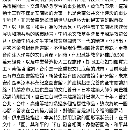
為市民閱讀、交流與終身學習的重要據點。黃偉哲表示，這項
動土工程不僅是安南區的大事，也是台南公共文化建設的重要
里程碑。非常榮幸能邀請到世界級建築大師伊東豊雄親自操
刀，以「圓滿、和平」為設計意象，巧妙呼應了安南區快速發
展與和諧共融的城市願景。李科永文教基金會長年深耕教育公
益，延續李科永先生重視教育與關懷下一代的精神。他指出，
這次基金會捐建圖書館，不僅展現企業回饋社會的典範，更為
台南注入珍貴的文化資產。同時，他也感謝教育部補助8,500
萬元經費，以及中業營造投入工程施作，期盼工程如期如質完
工。黃偉哲強調，台南是一座重視文化底蘊的城市，目前永康
已有市立圖書館總館，新營也設有國家圖書館南部分館，未來
安南區再添李科永紀念圖書館，將建構起更完善的全市閱讀網
絡，持續為市民提供豐富的文化養分。日本建築大師伊東豊雄
致詞時則提到，自己在台灣從事建築設計已邁入二十年，曾於
台北、台中、高雄等地打造過多個指標性作品，這次終於一圓
心願，首次在台南操刀設計，對他而言是無比幸福的圓夢時
刻。伊東豊雄指出，本案特別採用流動的圓形環狀設計，在日
文中，「圓」與和平的「和」發音相同，象徵著圓滿、和平與