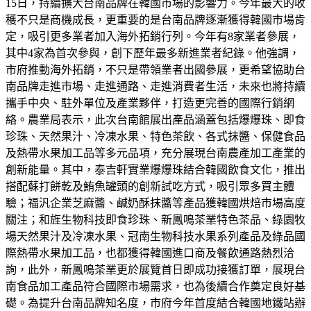
15日，持續擴大台南品牌在韓國市場的影響力。今年最大的收
穫不只是商機成長，更重要的是台南品牌逐漸獲得韓國市場肯
定，吸引更多業者加入海外拓銷行列。今年有8家業者參展，
其中4家為首次參與，創下歷年最多新進業者紀錄。他強調，
市府推動海外拓銷，不只是帶領業者出國參展，更希望協助台
南品牌走進市場、走進通路、走進消費者生活，未來也將持續
攜手中央、駐外單位及產業夥伴，打造更完善的國際行銷網
絡。農業局表示，此次台南館展出產品涵蓋包括爆爆珠、即食
珍珠、天然果汁、冷凍水果、特色茶飲、各式抹醬、保健食品
及熱帶水果加工品等多元品項，充分展現台南農產加工產業的
創新能量。其中，泰吉軒實業爆爆珠結合韓國飲食文化，推出
搭配蘇打餅乾及鮪魚罐頭的創新試吃方式，吸引眾多買主體
驗；福汎企業芝麻醬、鹹奶酥抹醬等產品獲韓國烘焙市場高度
關注；和旌生物科技即食珍珠、新鳳鳴茶業特色茶品、綠園牧
場天然果汁及冷凍水果、冠南生物科技水果系列產品及綠品國
際熱帶水果加工品，也都獲得韓國進口商及餐飲通路熱烈洽
詢，此外，新鳳鳴茶業更於展覽首日即成功接獲訂單，展現台
南食品加工產品符合國際市場需求，也為後續合作奠定良好基
礎。為提升台南品牌知名度，市府今年首度結合韓國地鐵站辦