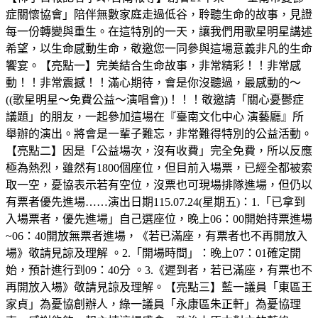
症關懷協會」陪伴無數家庭走過低谷，聆聽生命的故事，見證
每一份轉變與重生。在這特別的一天，讓我們用歌星明星講述
希望，以生命感動生命，敬邀您一同參與這場意義非凡的生命
饗宴。【亮點一】完美結合生命故事，非常精彩！！非常感
動！！非常震撼！！滿心期待，會是你沒聽過，最感動的～
((歌星明星～免費公益～演唱會))！！！敬邀請「關心憂鬱症
議題」的朋友，一起參加這場在『臺南文化中心 演藝廳』所
舉辦的演出。將會是一輩子難忘，非常難得特別的公益活動。
【亮點二】因是「公益場次，沒有收費」完全免費，所以反應
極為熱烈，雖然有1800個座位，但目前入場票，已經全都被索
取一空，憂協表示若有空位，沒票也可現場排隊進場，但仍以
有票者優先進場……演出日期115.07.24(星期五)：1.「已拿到
入場票者，優先進場」自己選座位，晚上06：00開始持票進場
~06：40開放無票者進場，《若已滿座，有票者也不再開放入
場》敬請見諒及理解 。2.「開場時間」：晚上07：01確定開
始，預計進行到09：40分 。3.《遲到者，若已滿座，有票也不
再開放入場》敬請見諒及理解。【亮點三】藍一議員「東區王
家貞」為憂協創辦人，綠一議員「永康區朱正軒」為憂協理