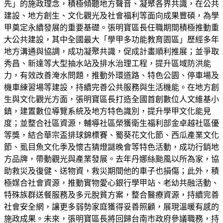
先」的施政理念，積極傾聽地方聲音、凝聚各界共識，在公共
建設、地方創生、文化觀光及社會福利等面向成果豐碩，為學
甲奠定永續發展的重要基礎。張明寶區長任職期間積極推動重
大公共建設，其中全國最大「學甲多功能教育園區」歷經多年
地方溝通與協調，成功凝聚共識，促成計畫順利推展；並爭取
秀昌、新達等大型抽水站及排水治理工程，提升區域防洪能
力，有效改善淹水問題，推動外環道路、特色公園、停車場及
機車練習場等建設，持續完善公共服務與生活機能。在地方創
生與文化觀光方面，張明寶區長打造全國首創數位人文維基小
鎮，建置數位導覽系統及地方特色識別，提升學甲文化能見
度；並整合社區資源，輔導社區榮獲衛生福利部金卓越社區優
等獎，結合華宗盃排球錦標賽、蜀葵花文化節、西瓜產業文化
節、虱目魚文化季及懷古猜燈謎晚會等特色活動，成功行銷地
方品牌，帶動觀光與產業發展。去年丹娜絲颱風以所為家，協
助救災及復健、送物資，救災期間他的車子也損傷；此外，積
極媒合社會資源，推動實物愛心銀行學甲站、老幼共融活動、
特殊族群送餐服務及多元脫貧方案，整合醫療資源，持續完善
社會安全網，讓更多弱勢家庭獲得妥善照顧，展現溫暖有感的
施政成果。未來，張明寶區長將回歸台南市政府參議職務，持