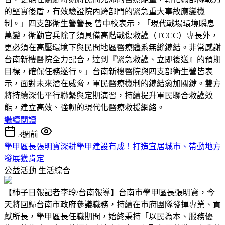
的堅實後盾，有效驗證院內跨部門的緊急重大事故應變機
制。」四支部衛生營營長 曾中校表示，「現代戰場環境瞬息
萬變，衛勤官兵除了須具備高階戰傷救護（TCCC）專長外，
更必須在高壓環境下與民間地區醫療體系無縫鏈結。非常感謝
台南新樓醫院全力配合，達到『緊急救護、立即後送』的預期
目標，確保任務遂行。」台南新樓醫院與四支部衛生營皆表
示，面對未來潛在威脅，軍民醫療機制的鏈結愈加關鍵。雙方
將持續深化平行聯繫與定期演習，持續提升軍民聯合救護效
能，建立高效、強韌的現代化醫療救援網絡。
繼續閱讀
3週前
學甲區長張明寶深耕學甲建設有成！打造宜居城市、帶動地方
發展獲肯定
公益活動
生活綜合
【柿子日報記者李玲/台南報導】台南市學甲區長張明寶，今
天將回歸台南市政府參議職務，持續在市府團隊發揮專業、貢
獻所長，學甲區長任職期間，始終秉持「以民為本、服務優