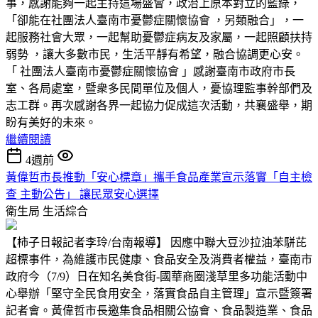
事，感謝能夠一起主持這場盛會，政治上原本對立的藍綠，
「卻能在社團法人臺南市憂鬱症關懷協會 ，另類融合」，一
起服務社會大眾，一起幫助憂鬱症病友及家屬，一起照顧扶持
弱勢 ，讓大多數市民，生活平靜有希望，融合協調更心安。
「 社團法人臺南市憂鬱症關懷協會 」感謝臺南市政府市長
室、各局處室，暨衆多民間單位及個人，憂協理監事幹部們及
志工群。再次感謝各界一起協力促成這次活動，共襄盛舉，期
盼有美好的未來。
繼續閱讀
4週前
黃偉哲市長推動「安心標章」攜手食品產業宣示落實「自主檢
查 主動公告」 讓民眾安心選擇
衛生局
生活綜合
【柿子日報記者李玲/台南報導】 因應中聯大豆沙拉油苯駢芘
超標事件，為維護市民健康、食品安全及消費者權益，臺南市
政府今（7/9）日在知名美食街-國華商圈淺草里多功能活動中
心舉辦「堅守全民食用安全，落實食品自主管理」宣示暨簽署
記者會。黃偉哲市長邀集食品相關公協會、食品製造業、食品