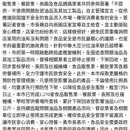
販售業、餐飲業、商圈及食品通路業者共同參與簽署「不提
供、不使用問題批號油品及其加工製品」自主管理宣言，從供
應端就阻擋不安全的食品流入市場，確保消費者食的安全。簽
署記者會後，市長親自向商圈店家宣導自主檢查，並主動張貼
安心標章，店家也紛紛表示：這樣做很好，避免民眾重複詢問
店家用的油有沒有問題？食品安全是市民最關心的議題，也是
市府最重要的施政責任。針對中聯大豆沙拉油苯駢芘超標事
件，市府第一時間啟動跨局處應變機制，全面追查問題油品及
其加工製品流向，督導相關業者立即停止使用、下架回收，並
同步查核學校、長照及社福機構、食品販售業、餐飲業等各類
供餐場所，全力守護市民飲食安全。此外，本市採取更嚴格的
預防性管理措施，凡使用受影響油品的產品，不論使用比例高
低，均要求先行預防性下架，以降低食品安全風險。截至7月8
日止，本市已完成1,270家食品販售業、餐飲業、長照及社福
機構、學校等供餐場所查核，累計下架回收受影響油品1,079
公斤，並持續追蹤問題油品及相關產品流向，督促業者及相關
單位立即停止使用並完成更換，確保食品安全管理不留漏洞，
讓市民安心消費、安心用餐。黃市長表示，食品安全需要政府
與產業共同努力，才能建立完善的安全防護網。因此，市府特