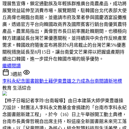
理展售宣傳，鎖定通勤族及年輕族群推廣台南農產品，成功將
展覽效益延伸至消費市場。展覽期間，駐韓國台北代表部大使
丘高偉也親臨台南館，並邀請市府及業者參與國慶酒宴設攤推
廣，透過官方平台向韓國政商界及國際賓客行銷台南優質農特
產品。農業局指出，黃偉哲市長日前率團赴韓期間，也積極向
韓方建議延長台灣芒果優惠關稅，並持續與中央合作反映產業
需求。韓國政府隨後宣布將原於6月底截止的台灣芒果5%優惠
關稅措施延長至8月15日，讓台南愛文芒果得以把握盛產期持
續出口韓國，進一步提升在韓國市場的競爭優勢。
繼續閱讀
3週前
李科永紀念圖書館動土藉伊東豊雄之力成為台南閱讀新地標
教育
生活綜合
【柿子日報記者李玲/台南報導】由日本建築大師伊東豊雄操
刀設計、財團法人李科永文教基金會捐建的「台南市李科永紀
念圖書館新建工程」，於今（16）日上午舉辦開工動土典禮，
台南市長黃偉哲親自出席主持，盼這座全新圖書館未來完工落
成後，以「兒童閱讀」為核心，結合智慧科技與生活美學，成