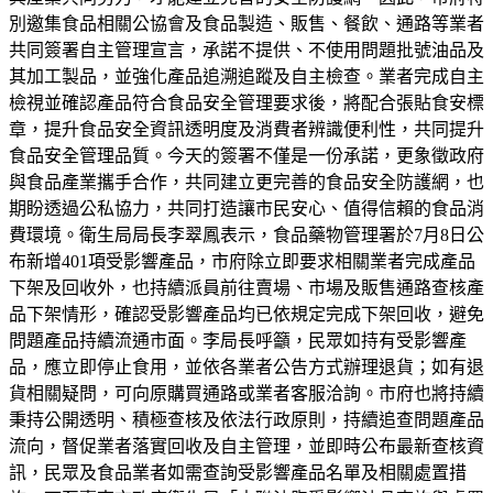
別邀集食品相關公協會及食品製造、販售、餐飲、通路等業者
共同簽署自主管理宣言，承諾不提供、不使用問題批號油品及
其加工製品，並強化產品追溯追蹤及自主檢查。業者完成自主
檢視並確認產品符合食品安全管理要求後，將配合張貼食安標
章，提升食品安全資訊透明度及消費者辨識便利性，共同提升
食品安全管理品質。今天的簽署不僅是一份承諾，更象徵政府
與食品產業攜手合作，共同建立更完善的食品安全防護網，也
期盼透過公私協力，共同打造讓市民安心、值得信賴的食品消
費環境。衛生局局長李翠鳳表示，食品藥物管理署於7月8日公
布新增401項受影響產品，市府除立即要求相關業者完成產品
下架及回收外，也持續派員前往賣場、市場及販售通路查核產
品下架情形，確認受影響產品均已依規定完成下架回收，避免
問題產品持續流通市面。李局長呼籲，民眾如持有受影響產
品，應立即停止食用，並依各業者公告方式辦理退貨；如有退
貨相關疑問，可向原購買通路或業者客服洽詢。市府也將持續
秉持公開透明、積極查核及依法行政原則，持續追查問題產品
流向，督促業者落實回收及自主管理，並即時公布最新查核資
訊，民眾及食品業者如需查詢受影響產品名單及相關處置措