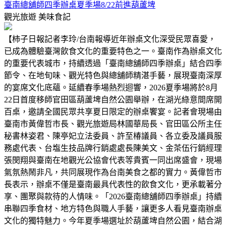
臺南總舖師四季辦桌夏季場8/22前進葫蘆埤
觀光旅遊
美味食記
【柿子日報記者李玲/台南報導近年辦桌文化深受民眾喜愛，
已成為體驗臺灣飲食文化的重要特色之一。臺南作為辦桌文化
的重要代表城市，持續透過「臺南總舖師四季辦桌」結合四季
節令、在地旬味、觀光特色與總舖師精湛手藝，展現臺南深厚
的宴席文化底蘊。延續春季場熱烈迴響，2026夏季場將於8月
22日首度移師官田區葫蘆埤自然公園舉辦，在湖光綠意間席開
百桌，邀請全國民眾共享夏日限定的辦桌饗宴。記者會現場由
臺南市黃偉哲市長、觀光旅遊局林國華局長、官田區公所主任
秘書林姿君、陳亭妃立法委員、許至椿議員、各立委及議員服
務處代表、台塩生技品牌行銷處處長陳美文、金茶伍行銷經理
張閔翔與臺南在地觀光公協會代表等貴賓一同出席盛會，現場
氣氛熱鬧非凡，共同展現作為台南美食之都的實力。黃偉哲市
長表示，辦桌不僅是臺南最具代表性的飲食文化，更承載著分
享、團聚與款待的人情味。「2026臺南總舖師四季辦桌」持續
串聯四季食材、地方特色與職人手藝，讓更多人看見臺南辦桌
文化的獨特魅力。今年夏季場選址於葫蘆埤自然公園，結合湖