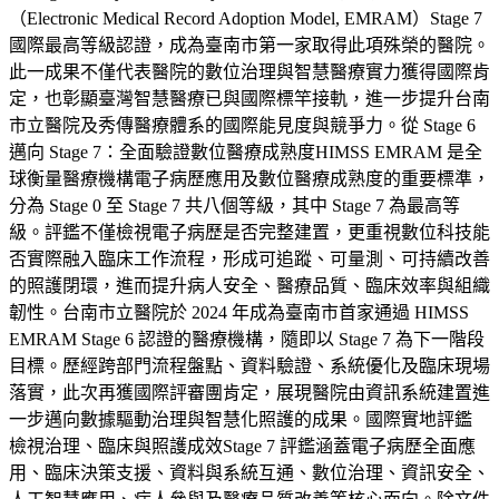
（Electronic Medical Record Adoption Model, EMRAM）Stage 7
國際最高等級認證，成為臺南市第一家取得此項殊榮的醫院。
此一成果不僅代表醫院的數位治理與智慧醫療實力獲得國際肯
定，也彰顯臺灣智慧醫療已與國際標竿接軌，進一步提升台南
市立醫院及秀傳醫療體系的國際能見度與競爭力。從 Stage 6
邁向 Stage 7：全面驗證數位醫療成熟度HIMSS EMRAM 是全
球衡量醫療機構電子病歷應用及數位醫療成熟度的重要標準，
分為 Stage 0 至 Stage 7 共八個等級，其中 Stage 7 為最高等
級。評鑑不僅檢視電子病歷是否完整建置，更重視數位科技能
否實際融入臨床工作流程，形成可追蹤、可量測、可持續改善
的照護閉環，進而提升病人安全、醫療品質、臨床效率與組織
韌性。台南市立醫院於 2024 年成為臺南市首家通過 HIMSS
EMRAM Stage 6 認證的醫療機構，隨即以 Stage 7 為下一階段
目標。歷經跨部門流程盤點、資料驗證、系統優化及臨床現場
落實，此次再獲國際評審團肯定，展現醫院由資訊系統建置進
一步邁向數據驅動治理與智慧化照護的成果。國際實地評鑑
檢視治理、臨床與照護成效Stage 7 評鑑涵蓋電子病歷全面應
用、臨床決策支援、資料與系統互通、數位治理、資訊安全、