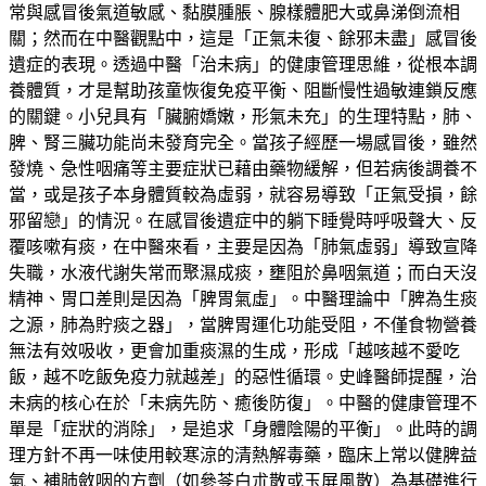
常與感冒後氣道敏感、黏膜腫脹、腺樣體肥大或鼻涕倒流相
關；然而在中醫觀點中，這是「正氣未復、餘邪未盡」感冒後
遺症的表現。透過中醫「治未病」的健康管理思維，從根本調
養體質，才是幫助孩童恢復免疫平衡、阻斷慢性過敏連鎖反應
的關鍵。小兒具有「臟腑嬌嫩，形氣未充」的生理特點，肺、
脾、腎三臟功能尚未發育完全。當孩子經歷一場感冒後，雖然
發燒、急性咽痛等主要症狀已藉由藥物緩解，但若病後調養不
當，或是孩子本身體質較為虛弱，就容易導致「正氣受損，餘
邪留戀」的情況。在感冒後遺症中的躺下睡覺時呼吸聲大、反
覆咳嗽有痰，在中醫來看，主要是因為「肺氣虛弱」導致宣降
失職，水液代謝失常而聚濕成痰，壅阻於鼻咽氣道；而白天沒
精神、胃口差則是因為「脾胃氣虛」。中醫理論中「脾為生痰
之源，肺為貯痰之器」，當脾胃運化功能受阻，不僅食物營養
無法有效吸收，更會加重痰濕的生成，形成「越咳越不愛吃
飯，越不吃飯免疫力就越差」的惡性循環。史峰醫師提醒，治
未病的核心在於「未病先防、癒後防復」。中醫的健康管理不
單是「症狀的消除」，是追求「身體陰陽的平衡」。此時的調
理方針不再一味使用較寒涼的清熱解毒藥，臨床上常以健脾益
氣、補肺斂咽的方劑（如參苓白朮散或玉屏風散）為基礎進行