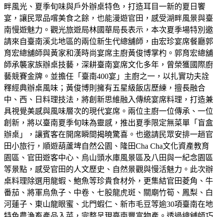
畔風光、夏季旬味與戶外辦桌特色，打造耳目一新的夏日饗
宴，讓民眾品嚐美食之餘，也能漫遊官田，感受湖畔風景與臺
南慢遊魅力。觀光旅遊局林國華局長表示，本次夏季場特別邀
請來自臺南溪北地區的兩位新生代總舖師，由宏珍宴席餐廳郭
育宏總舖師與黃家和漢時尚宴席主廚黃俊博掌杓。郭育宏總舖
師承襲家族辦桌技藝，深耕臺南宴席文化多年，曾榮獲國際廚
藝競賽金牌。並擔任「臺南400宴」主廚之一，以扎實功夫詮
釋經典辦桌風味；黃俊博則擁有五星級飯店歷練，擅長融合
中、西、日料理技法，將創新思維融入傳統宴席料理，打造兼
具視覺美感與風味層次的現代宴席。兩位主廚一位傳承、一位
創新，將以臺南夏季旬味為靈感，推出夏季限定無菜單「盲盒
辦桌」，讓賓客在開席瞬間揭曉驚喜。也邀請民眾安排一趟官
田小旅行，順遊葫蘆埤自然公園、隆田Cha Cha文化資產教育
園區、官田遊客中心、烏山頭水庫風景區及八田與一紀念園區
等景點，感受官田的人文歷史、自然景觀與慢活魅力。此次辦
桌料理除選用龍蝦、鮑魚等珍貴食材外，更集結官田菱角、牛
番茄、將軍烏魚子、中卷、七股龍虎斑、關廟竹筍、鳳梨、白
河蓮子、東山龍眼蜜、北門蝦仁、新市毛豆等逾30項臺南在地
特色農漁畜產品入菜，完整呈現臺南豐富物產。透過總舖師巧