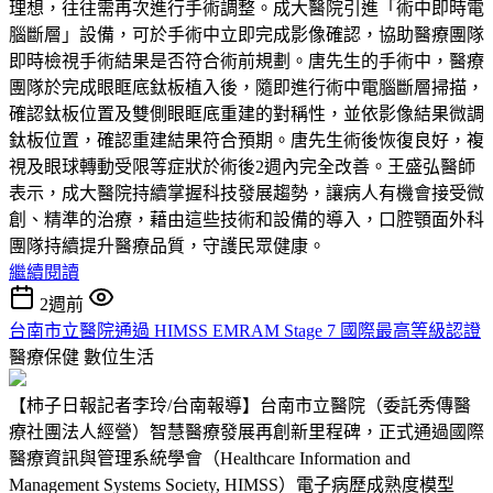
理想，往往需再次進行手術調整。成大醫院引進「術中即時電
腦斷層」設備，可於手術中立即完成影像確認，協助醫療團隊
即時檢視手術結果是否符合術前規劃。唐先生的手術中，醫療
團隊於完成眼眶底鈦板植入後，隨即進行術中電腦斷層掃描，
確認鈦板位置及雙側眼眶底重建的對稱性，並依影像結果微調
鈦板位置，確認重建結果符合預期。唐先生術後恢復良好，複
視及眼球轉動受限等症狀於術後2週內完全改善。王盛弘醫師
表示，成大醫院持續掌握科技發展趨勢，讓病人有機會接受微
創、精準的治療，藉由這些技術和設備的導入，口腔顎面外科
團隊持續提升醫療品質，守護民眾健康。
繼續閱讀
2週前
台南市立醫院通過 HIMSS EMRAM Stage 7 國際最高等級認證
醫療保健
數位生活
【柿子日報記者李玲/台南報導】台南市立醫院（委託秀傳醫
療社團法人經營）智慧醫療發展再創新里程碑，正式通過國際
醫療資訊與管理系統學會（Healthcare Information and
Management Systems Society, HIMSS）電子病歷成熟度模型