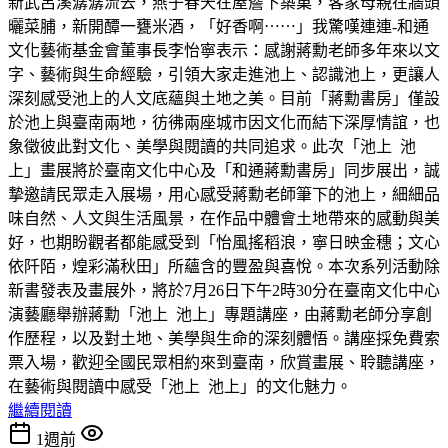
新武呂溪潺潺流去，燕子春天在屋簷下築巢，客家母親在牆頭
曬菜脯，新開醰一甕米酒，「好香啊⋯⋯」我驚嘆連連-和通
文化藝術基金會董事長李怡寧表示：感謝蔣勳老師多年來以文
字、藝術與生命經驗，引領大家走進池上、認識池上，更讓人
深刻感受池上的人文底蘊與土地之美。目前「蔣勳書房」僅設
於池上與臺南兩地，彷彿兩座城市因文化而結下深厚情誼，也
象徵彼此對文化、美學與閱讀的共同追求。此次「池上 池
上」畫展將於臺南文化中心及「和通蔣勳書房」同步展出，誠
摯邀請民眾走入展場，用心感受蔣勳老師筆下的池上，細細品
味自然、人文與生活風景，在作品中體會土地帶來的感動與美
好，也期盼觀者都能感受到「怡風搖稻浪，寧日映金穗；文心
依阡陌，煌彩滿秋田」所蘊含的豐盈與喜悅。本次系列活動除
新書發表及畫展外，將於7月26日下午2時30分在臺南文化中心
演藝廳舉辦蔣勳「池上 池上」專題講座，由蔣勳老師分享創
作歷程，以及對土地、美學與生命的深刻體悟。講座採免費索
票入場，歡迎全國民眾相約來到臺南，欣賞畫展、聆聽講座，
在藝術與閱讀中感受「池上 池上」的文化魅力。
繼續閱讀
1週前