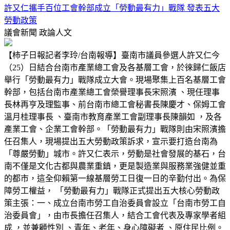
許又仁攜手百位工會幹部成立「勞動最有力」戰隊 發表五大
勞動政策
議會新聞
政論人文
【柿子日報記者李玲/台南報導】臺南市議員參選人許又仁今
（25）日結合台南市產業總工會及各基層工會，於徠歸仁飯店
舉行「勞動最有力」戰隊成立大會。現場聚集上百名基層工會
幹部，包括台南市產業總工會榮譽理事長宋照濱 、現任理事
長林再亨及理監事、前台南市總工會秘書長陳慶才、保姆工會
溫月桂理事長 、臺南市教育產業工會副理事長陳韻如 ，及各
產業工會、企業工會幹部。「勞動最有力」戰隊則由宋照濱擔
任召集人，現場提出五大勞動政策訴求，宣示要打造台南為
「尊嚴勞動」城市。許又仁表示，勞動是社會發展的基石，台
南不僅是文化古都與農業重鎮，更是製造業與服務業強健並重
的都市，這全仰賴第一線基層勞工日復一日的辛勤付出。為保
障勞工權益， 「勞動最有力」戰隊正式提出五大核心勞動政
策主張：一、成立台南市勞工自治委員會設立「台南市勞工自
治委員會」，由市長擔任召集人，結合工會代表及專家學者組
成 ，並兼顧性別 、青年、老年、身心障礙者 、原住民比例。