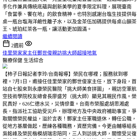
手化作兼具傳統底蘊與創新美學的夏季限定料理，展現臺南
「食當季、饗在地」的飲食精神。也特別感謝台塩生技提供每
桌一瓶台塩海洋鹼性離子水，以及金茶伍加碼提供每桌山韻茶
王、琥珀紅茶各一瓶，讓活動更加圓滿。
繼續閱讀
2週前
佳里榮家家主任酆世俊親訪挑大師超接地氣
醫療保健
生活綜合
【柿子日報記者李玲/台南報導】榮民在哪裡；服務就到哪
裡。7月1日，甫接任佳里榮家的酆世俊家主任，放下身段，首
站自七股來到永康榮民醫院「挑大師美食拼圖」，親訪空軍航
空技術學院校友總會長廖盛芳（挑大師）顯見其親民作風。榮
民真好，626仁德水災，災情慘重。台南市榮服處胡思湘處
長，指派社工協助受災戶，辦理地方及中央政府補助事宜，爭
取關懷榮民權益，溢於言表！酆家主任軍職退休，轉任公職，
從地方基層做起，歷練各種職務，資歷完備。今更由輔導組長
吳銘峰及榮民楷模胡瑞忠陪同，三人到訪挑大師，關懷受災復