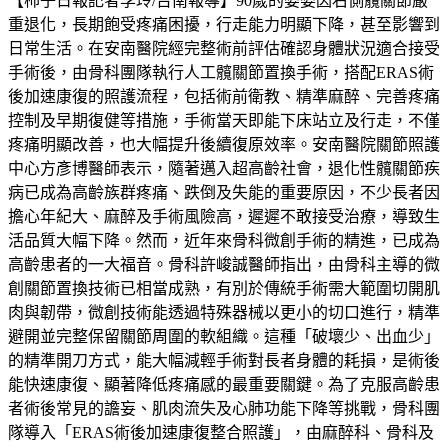
【柿子日報記者李玲/台南報導】90歲的婆婆因右側髖關節嚴
重退化，長期飽受疼痛困擾，行走能力明顯下降，甚至影響到
日常生活。在安南醫院經完整術前評估確認身體狀況適合接受
手術後，由骨科團隊執行人工髖關節置換手術，搭配ERAS術
後加速康復的照護流程，包括術前衛教、精準麻醉、完善疼痛
控制及早期復健等措施，手術當天即能下床站立及行走，不僅
疼痛明顯改善，也大幅提升後續復原效率。安南醫院關節照護
中心方彥博醫師表示，隨著邁入超高齡社會，退化性髖關節疾
病已成為高齡族群疼痛、跌倒及失能的重要原因，不少長者因
擔心年紀大、麻醉及手術風險高，遲遲不敢接受治療，導致生
活品質大幅下降。然而，近年來骨科微創手術的精進，已成為
高齡患者的一大福音。骨科許峻誠醫師指出，由骨科主導的微
創關節置換技術已相當成熟，有別於傳統手術需大範圍切開肌
肉與韌帶，微創技術能透過特殊器械以更小的切口進行，精準
避開並完整保留關節周圍的軟組織。這種「破壞少、出血少」
的精準開刀方式，能大幅減輕手術對長者身體的耗損，是術後
能快速康復、顯著降低疼痛感的最重要關鍵。為了克服高齡患
者術後常見的譫妄、肌肉流失及心肺功能下降等挑戰，骨科團
隊導入「ERAS術後加速康復整合照護」，由麻醉科、骨科及