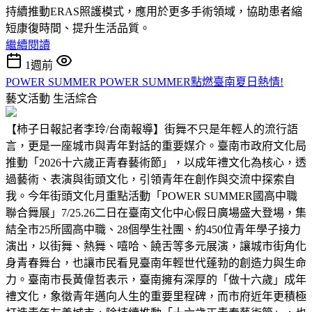
持續推動ERAS照護模式，應用於更多手術領域，協助患者縮
短康復時間、提升生活品質。
繼續閱讀
1週前
POWER SUMMER POWER SUMMER點燃臺南夏日熱情!
藝文活動
生活綜合
【柿子日報記者李玲/台南報導】街舞不只是年輕人的流行語
言，更是一座城市與青年對話的重要媒介。臺南市政府文化局
推動「2026十六歲正青春藝術節」，以成年禮文化為核心，透
過藝術、表演與街頭文化，引領青年在創作與交流中探索自
我。今年街頭文化月重點活動「POWER SUMMER國高中職
聯合舞展」7/25.26二日在臺南文化中心假日廣場盛大登場，集
結全市25所國高中職、28個學生社團、約450位青年學子接力
演出，以街舞、熱舞、嘻哈、饒舌等多元展演，讓城市街角化
身青春舞台，也讓市民看見臺南年輕世代蓬勃的創造力與生命
力。臺南市長黃偉哲表示，臺南擁有深厚的「做十六歲」成年
禮文化，象徵青年邁向人生的重要里程碑，而市府近年更積極