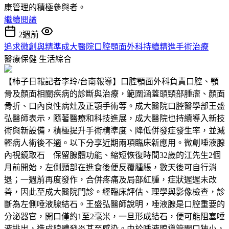
康管理的積極參與者。
繼續閱讀
2週前
追求微創與精準成大醫院口腔顎面外科持續精進手術治療
醫療保健
生活綜合
【柿子日報記者李玲/台南報導】口腔顎面外科負責口腔、顎
骨及顏面相關疾病的診斷與治療，範圍涵蓋頭頸部腫瘤、顏面
骨折、口內良性病灶及正顎手術等。成大醫院口腔醫學部王盛
弘醫師表示，隨著醫療和科技進展，成大醫院也持續導入新技
術與新設備，積極提升手術精準度、降低併發症發生率，並減
輕病人術後不適。以下分享近期兩項臨床新應用。微創唾液腺
內視鏡取石 保留腺體功能、縮短恢復時間32歲的江先生2個
月前開始，左側頸部在進食後便反覆腫脹，數天後可自行消
退；一週前再度發作，合併疼痛及局部紅腫，症狀遲遲未改
善，因此至成大醫院門診。經臨床評估、理學與影像檢查，診
斷為左側唾液腺結石。王盛弘醫師說明，唾液腺是口腔重要的
分泌器官，開口僅約1至2毫米，一旦形成結石，便可能阻塞唾
液排出，造成腺體發炎甚至感染。由於唾液腺導管開口狹小，