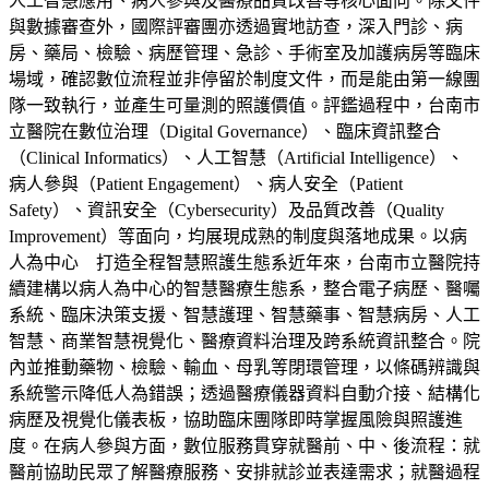
人工智慧應用、病人參與及醫療品質改善等核心面向。除文件
與數據審查外，國際評審團亦透過實地訪查，深入門診、病
房、藥局、檢驗、病歷管理、急診、手術室及加護病房等臨床
場域，確認數位流程並非停留於制度文件，而是能由第一線團
隊一致執行，並產生可量測的照護價值。評鑑過程中，台南市
立醫院在數位治理（Digital Governance）、臨床資訊整合
（Clinical Informatics）、人工智慧（Artificial Intelligence）、
病人參與（Patient Engagement）、病人安全（Patient
Safety）、資訊安全（Cybersecurity）及品質改善（Quality
Improvement）等面向，均展現成熟的制度與落地成果。以病
人為中心 打造全程智慧照護生態系近年來，台南市立醫院持
續建構以病人為中心的智慧醫療生態系，整合電子病歷、醫囑
系統、臨床決策支援、智慧護理、智慧藥事、智慧病房、人工
智慧、商業智慧視覺化、醫療資料治理及跨系統資訊整合。院
內並推動藥物、檢驗、輸血、母乳等閉環管理，以條碼辨識與
系統警示降低人為錯誤；透過醫療儀器資料自動介接、結構化
病歷及視覺化儀表板，協助臨床團隊即時掌握風險與照護進
度。在病人參與方面，數位服務貫穿就醫前、中、後流程：就
醫前協助民眾了解醫療服務、安排就診並表達需求；就醫過程