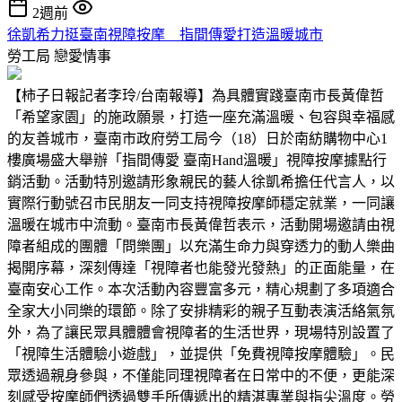
2週前
徐凱希力挺臺南視障按摩 指間傳愛打造溫暖城市
勞工局
戀愛情事
【柿子日報記者李玲/台南報導】為具體實踐臺南市長黃偉哲
「希望家園」的施政願景，打造一座充滿溫暖、包容與幸福感
的友善城市，臺南市政府勞工局今（18）日於南紡購物中心1
樓廣場盛大舉辦「指間傳愛 臺南Hand溫暖」視障按摩據點行
銷活動。活動特別邀請形象親民的藝人徐凱希擔任代言人，以
實際行動號召市民朋友一同支持視障按摩師穩定就業，一同讓
溫暖在城市中流動。臺南市長黃偉哲表示，活動開場邀請由視
障者組成的團體「問樂團」以充滿生命力與穿透力的動人樂曲
揭開序幕，深刻傳達「視障者也能發光發熱」的正面能量，在
臺南安心工作。本次活動內容豐富多元，精心規劃了多項適合
全家大小同樂的環節。除了安排精彩的親子互動表演活絡氣氛
外，為了讓民眾具體體會視障者的生活世界，現場特別設置了
「視障生活體驗小遊戲」，並提供「免費視障按摩體驗」。民
眾透過親身參與，不僅能同理視障者在日常中的不便，更能深
刻感受按摩師們透過雙手所傳遞出的精湛專業與指尖溫度。勞