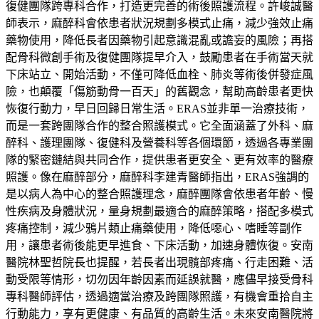
復健團隊跨專科合作，打造更完善的術後照護流程。許峻誠醫
師表示，麻醉科會依患者狀況規劃多模式止痛，減少強效止痛
藥物使用，降低長者因藥物引起意識混亂或譫妄的風險；再搭
配骨科微創手術及復健團隊提早介入，鼓勵患者在手術當天就
下床站立、開始活動，不僅可降低血栓、肺炎等術後併發症風
險，也顛覆「傷筋動骨一百天」的舊觀念，幫助高齡患者更快
恢復行動力，早日回歸日常生活。ERAS並非單一治療技術，
而是一套跨團隊合作的整合照護模式。它全面涵蓋了外科、麻
醉科、護理團隊、復健科及營養科等各個環節，透過各專業團
隊的緊密鏈結與共同合作，提供患者更安全、更有效率的醫療
照護。像在麻醉部分，麻醉科李建青醫師指出，ERAS強調的
是以病人為中心的整合照護理念，麻醉團隊會依患者年齡、慢
性疾病及身體狀況，量身規劃最適合的麻醉策略，搭配多模式
疼痛控制，減少鴉片類止痛藥使用，降低噁心、嗜睡等副作
用，讓患者術後能更早進食、下床活動，加速身體恢復。安南
醫院林聖哲院長也提醒，若長者出現髖部疼痛、行走困難、活
動受限等情形，切勿因年齡因素而延誤就醫，應儘早接受骨科
專科醫師評估，透過適當治療及跨團隊照護，有機會重拾自主
行動能力，享有更健康、有品質的高齡生活。未來安南醫院將