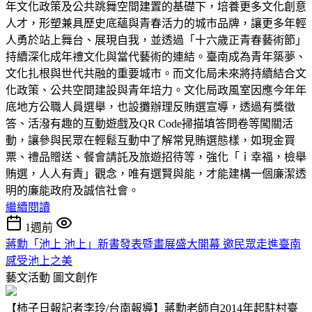
年文化政策及公共跳舞空間建置的基礎下，培養更多文化創意
人才，形塑兼具歷史底蘊與青春活力的城市品牌，讓更多年輕
人勇於站上舞台、展現自我，並透過「十六歲正青春藝術節」
持續深化成年禮文化與當代藝術的連結。臺南成為青年築夢、
文化扎根與世代共融的重要城市。而文化局未來將持續結合文
化政策、公共空間建設與青年培力。文化局政風室因應今年年
底地方公職人員選舉，也設攤辦理反賄選宣導，透過有獎徵
答、活潑有趣的互動遊戲及QR Code掃描填答問卷等闖關活
動，讓參與民眾在輕鬆互動中了解常見賄選態樣，如現金買
票、禮品贈送、餐會請託及旅遊招待等，強化「ｉ幸福，檢舉
賄選，人人有責」觀念，唯有選賢與能，才能建構一個廉潔透
明的廉能政府及誠信社會。
繼續閱讀
1週前
蔣勳「池上 池上」新書發表暨畫展盛大開幕 邀民眾走進臺南
感受池上之美
藝文活動
圖文創作
【柿子日報記者李玲/台南報導】蔣勳老師自2014年起駐村臺