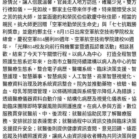
原情況，讓人倍感溫馨，官員走入地方訪巡，確屬少見。雙方
行禮如儀，一見如故。酆家主任帶來伴手禮，特來關懷受水災
之苦的挑大師，並當面邀約和榮民伯伯歡慶中秋佳節，相當的
親民。挑大師更回贈「空軍地勤榮民生命史」與「七七抗戰勝
利獎章」並邀約酆主任，8月15日出席空軍航空技術學院校友
總會，慶祝空軍814勝利89週年、空軍航空技術學院建校90週
年，「光輝814校友向前行飛機饗宴暨遺孤認養活動」相談甚
歡，結束了今天下午關懷行程。以病人為中心 打造全程智慧
照護生態系近年來，台南市立醫院持續建構以病人為中心的智
慧醫療生態系，整合電子病歷、醫囑系統、臨床決策支援、智
慧護理、智慧藥事、智慧病房、人工智慧、商業智慧視覺化、
醫療資料治理及跨系統資訊整合。院內並推動藥物、檢驗、輸
血、母乳等閉環管理，以條碼辨識與系統警示降低人為錯誤；
透過醫療儀器資料自動介接、結構化病歷及視覺化儀表板，協
助臨床團隊即時掌握風險與照護進度。在病人參與方面，數位
服務貫穿就醫前、中、後流程：就醫前協助民眾了解醫療服
務、安排就診並表達需求；就醫過程中以資訊交換與臨床決策
支援提升安全；就醫後則提供健康資訊查閱、意見回饋、遠距
追蹤及持續照護資源，讓病人由資訊接收者轉為共同決策與健