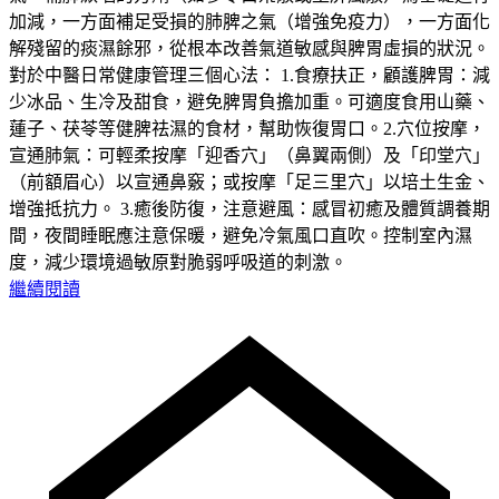
加減，一方面補足受損的肺脾之氣（增強免疫力），一方面化
解殘留的痰濕餘邪，從根本改善氣道敏感與脾胃虛損的狀況。
對於中醫日常健康管理三個心法： 1.食療扶正，顧護脾胃：減
少冰品、生冷及甜食，避免脾胃負擔加重。可適度食用山藥、
蓮子、茯苓等健脾祛濕的食材，幫助恢復胃口。2.穴位按摩，
宣通肺氣：可輕柔按摩「迎香穴」（鼻翼兩側）及「印堂穴」
（前額眉心）以宣通鼻竅；或按摩「足三里穴」以培土生金、
增強抵抗力。 3.癒後防復，注意避風：感冒初癒及體質調養期
間，夜間睡眠應注意保暖，避免冷氣風口直吹。控制室內濕
度，減少環境過敏原對脆弱呼吸道的刺激。
繼續閱讀