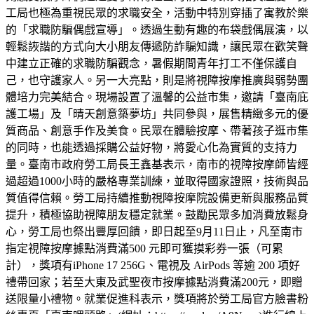
工局也極為重視民眾的求職安全，活動中特別穿插了寓教於樂
的「求職防騙偶戲宣導」。透過生動有趣的布袋戲偶展演，以
輕鬆詼諧的方式向大小朋友傳遞防詐騙知識，讓民眾在歡笑聲
中建立正確的求職防騙觀念，暑假期間青年打工不僅保護自
己，也守護家人。另一大亮點，則是將視障按摩推廣與弱勢團
體培力完美結合。現場設置了溫馨的公益市集，邀請「臺南庇
護工場」及「晴天創意築夢坊」共同參與，展售精緻多元的優
質商品、創意手作及美食。民眾在體驗按摩、帶著孩子逛市集
的同時，也能透過採購公益好物，將愛心化為實質的支持力
量。臺南市政府勞工局長王鑫基表示，南市的視障按摩師皆經
過超過1000小時的嚴格專業訓練，並取得國家證照，技術與品
質值得信賴。勞工局持續推動視障按摩院設備更新與服務品質
提升，積極協助視障朋友穩定就業。鼓勵民眾多加消費放鬆身
心，勞工局也祭出豐厚回饋，即日起至9月11日止，凡至南市
指定視障按摩據點消費滿500 元即可獲摸彩券一張（可累
計），獎項有iPhone 17 256G、電視及 AirPods 等逾 200 項好
禮帶回家；若至大東及武聖夜市按摩據點消費滿200元，即贈
送限量小禮物。就業促進科表示，獎項將於勞工局官方臉書粉