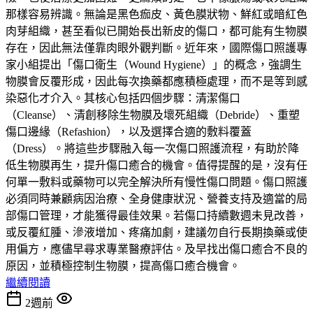
那樣容易辨識。無論是黑色痂皮、黃色膜狀物、鮮紅或暗紅色
肉芽組織，甚至看似已開始長出新皮的傷口，都可能有生物膜
存在，因此無法僅靠肉眼外觀判斷。近年來，國際傷口照護專
家小組提出「傷口衛生（Wound Hygiene）」的概念，強調生
物膜會反覆形成，因此每次換藥都應積極處理，而不是等到感
染惡化才介入。其核心包括四個步驟：清潔傷口
（Cleanse）、清創移除生物膜及壞死組織（Debride）、重塑
傷口邊緣（Refashion），以及選擇合適的敷料覆蓋
（Dress）。將這些步驟融入每一次傷口照護流程，有助於降
低生物膜再生，提升傷口癒合的機會。值得提醒的是，沒有任
何單一敷料或藥物可以完全解決所有慢性傷口問題。傷口照護
必須同時兼顧病因治療、全身健康狀況、營養支持及適當的局
部傷口管理，才能獲得最佳效果。若傷口持續數週未見改善，
或反覆紅腫、滲液增加、疼痛加劇，建議勿自行長期換藥或使
用偏方，應儘早尋求專業醫療評估。及早找出傷口癒合不良的
原因，並積極控制生物膜，提高傷口癒合機會。
繼續閱讀
2週前