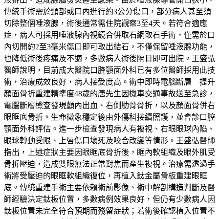
傳統手術需於頸部或口內進行約3公分傷口，部分病人甚至須
切除整個唾液腺，術後通常需住院觀察3至4天。若符合適應
症，病人可採用唾液腺內視鏡合併取石網取石手術，僅需於口
內切開約2至3毫米傷口即可取出結石，不僅保留唾液腺功能，
也降低術後疼痛及不適，多數病人術後隔日即可出院。王盛弘
醫師說明，目前成大醫院口腔顎面外科已有多位醫師採用此技
術，治療成效良好，病人接受度高。術中即時電腦斷層 提升
顏面骨折重建精準度48歲的唐先生因機車交通事故送至急診，
電腦斷層檢查發現顱內出血、右側肋骨骨折，以及顏面骨併右
眼眶底骨折。生命徵象穩定後由外傷科接續照護，並會診口腔
顎面外科評估。進一步檢查發現病人有複視、右眼眼球內陷、
眼球轉動受限、上唇傷口壞死及咬合改變等情形。王盛弘醫師
指出，上述症狀主要因眼眶底骨折後，眶內軟組織及眼外肌受
骨折壓迫，造成雙眼無法正常對焦而產生複視。治療需透過手
術將受壓迫的眼眶軟組織復位，再植入鈦金屬骨板重建眼眶
底。傳統重建手術主要依賴術前影像、術中解剖構造判斷及醫
師經驗決定鈦板位置，多數病例效果良好，但仍有少數病人因
鈦板位置未完全符合預期而殘留症狀；若術後確認植入位置不