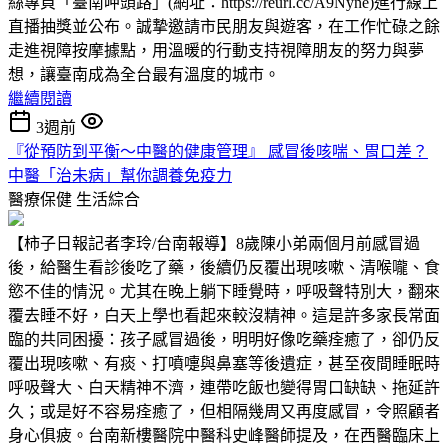
絲專頁「臺南呷頭路」(網址：https://reurl.cc/A9Nyne)進行線上
直播抽獎並公布。誠摯邀請市民朋友與遊客，在工作忙碌之餘
走進視障按摩據點，用溫暖的行動支持視障朋友的努力與夢
想，讓臺南成為全台最有溫度的城市。
繼續閱讀
3週前
『從預防到平衡～中醫的健康管理』 感冒後咳喘、胃口差？
中醫「治未病」幫你調養免疫力
醫療保健
生活綜合
【柿子日報記者李玲/台南報導】8歲陳小弟兩個月前感冒過
後，給醫生看診後吃了藥，後續仍反覆出現咳嗽、清喉嚨、食
慾不佳的情況。尤其在晚上躺下睡覺時，呼吸聲特別大，翻來
覆去睡不好，白天上學也看起來較沒精神。這是許多家長常面
臨的共同困擾：孩子感冒過後，明明好像吃藥痊癒了，卻仍反
覆出現咳嗽、有痰、打噴嚏與鼻塞等後遺症，甚至夜間睡眠時
呼吸聲大、白天精神不濟，連帶吃飯也變得胃口缺缺、拖延許
久；或是好不容易痊癒了，但相隔幾周又再度感冒，令照顧者
身心俱疲。台南新樓醫院中醫科史峰醫師提及，在西醫臨床上