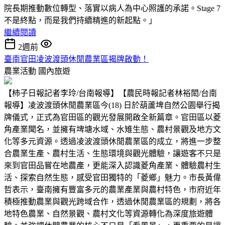
院長期推動數位轉型、落實以病人為中心照護的承諾。Stage 7
不是終點，而是我們持續精進的新起點。」
繼續閱讀
2週前
臺南官田凌波渡頭休閒農業區揭牌啟動！
農業活動
國內旅遊
【柿子日報記者李玲/台南報導】【農民時報記者林裕閎/台南
報導】凌波渡頭休閒農業區今(18) 日於葫蘆埤自然公園舉行揭
牌儀式，正式為官田區的觀光發展開啟全新篇章。官田區以菱
角產業聞名，並擁有埤塘水域、水雉生態、農村景觀及地方文
化等多元資源。透過凌波渡頭休閒農業區的成立，將進一步整
合農業生產、農村生活、生態環境與觀光體驗，讓遊客不只是
來到官田品嘗在地農產，更能深入認識菱角產業、體驗農村生
活、探索自然生態，感受官田獨特的「菱鄉」魅力。市長黃偉
哲表示，臺南擁有豐富多元的農業產業與農村特色，市府近年
積極推動農業與觀光跨域合作，透過休閒農業區的規劃，將各
地特色農業、自然景觀、農村文化等資源轉化為深度旅遊體