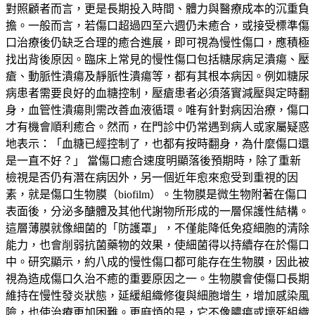
對照顧者而言，更是長期投入時間、體力與醫療成本的沉重負
擔。一般而言，若傷口超過四至六週仍未癒合，或接受標準傷
口治療後仍缺乏合理的癒合進展，即可視為慢性傷口，應積極
找出背後原因。臨床上常見的慢性傷口包括糖尿病足潰瘍、壓
瘡、動脈性潰瘍及靜脈性潰瘍等，都有其根本病因。例如糖尿
病患者需要良好的血糖控制，壓瘡患者必須落實減壓與定時翻
身，血管性潰瘍則需改善血液循環。唯有針對病因治療，傷口
才有機會順利癒合。然而，在門診中仍常遇到病人或家屬疑惑
地表示：「血糖已經控制了，也都有按時翻身，為什麼傷口還
是一直不好？」 當傷口癒合速度明顯落後預期時，除了重新
檢視是否仍有潛在病因外，另一個近年愈來愈受到重視的因
素，就是傷口生物膜（biofilm）。生物膜是微生物附著在傷口
表面後，分泌多醣體及其他代謝物所形成的一層保護性結構。
這層薄膜就像細菌的「防護罩」，不僅能降低免疫細胞的清除
能力，也會削弱抗菌藥物的效果，使細菌得以持續存在於傷口
中。研究顯示，約八成的慢性傷口都可能存在生物膜，因此被
視為造成傷口久治不癒的重要原因之一。生物膜會使傷口長期
維持在慢性發炎狀態，延緩組織修復與細胞增生，增加感染風
險，也使治療更加困難。更麻煩的是，它不像膿瘍或壞死組織