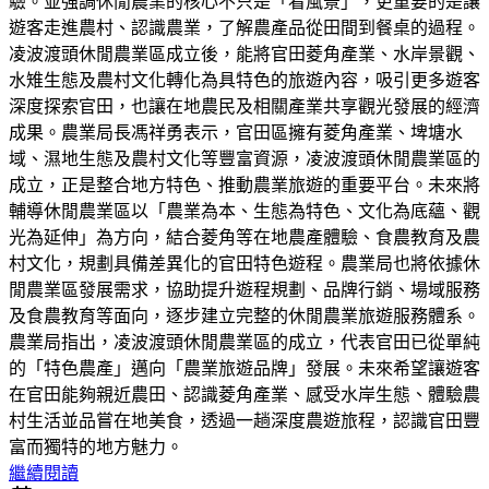
驗。並強調休閒農業的核心不只是「看風景」，更重要的是讓
遊客走進農村、認識農業，了解農產品從田間到餐桌的過程。
凌波渡頭休閒農業區成立後，能將官田菱角產業、水岸景觀、
水雉生態及農村文化轉化為具特色的旅遊內容，吸引更多遊客
深度探索官田，也讓在地農民及相關產業共享觀光發展的經濟
成果。農業局長馮祥勇表示，官田區擁有菱角產業、埤塘水
域、濕地生態及農村文化等豐富資源，凌波渡頭休閒農業區的
成立，正是整合地方特色、推動農業旅遊的重要平台。未來將
輔導休閒農業區以「農業為本、生態為特色、文化為底蘊、觀
光為延伸」為方向，結合菱角等在地農產體驗、食農教育及農
村文化，規劃具備差異化的官田特色遊程。農業局也將依據休
閒農業區發展需求，協助提升遊程規劃、品牌行銷、場域服務
及食農教育等面向，逐步建立完整的休閒農業旅遊服務體系。
農業局指出，凌波渡頭休閒農業區的成立，代表官田已從單純
的「特色農產」邁向「農業旅遊品牌」發展。未來希望讓遊客
在官田能夠親近農田、認識菱角產業、感受水岸生態、體驗農
村生活並品嘗在地美食，透過一趟深度農遊旅程，認識官田豐
富而獨特的地方魅力。
繼續閱讀