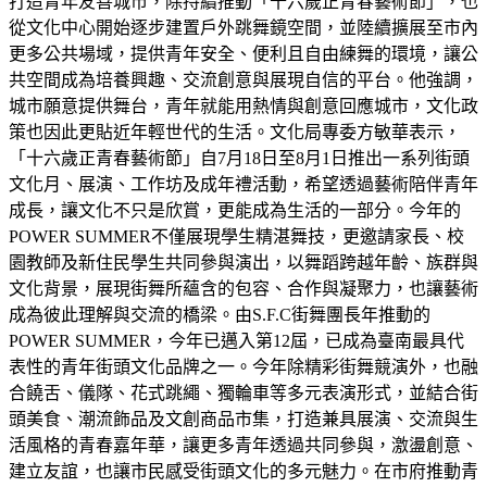
打造青年友善城市，除持續推動「十六歲正青春藝術節」，也
從文化中心開始逐步建置戶外跳舞鏡空間，並陸續擴展至市內
更多公共場域，提供青年安全、便利且自由練舞的環境，讓公
共空間成為培養興趣、交流創意與展現自信的平台。他強調，
城市願意提供舞台，青年就能用熱情與創意回應城市，文化政
策也因此更貼近年輕世代的生活。文化局專委方敏華表示，
「十六歲正青春藝術節」自7月18日至8月1日推出一系列街頭
文化月、展演、工作坊及成年禮活動，希望透過藝術陪伴青年
成長，讓文化不只是欣賞，更能成為生活的一部分。今年的
POWER SUMMER不僅展現學生精湛舞技，更邀請家長、校
園教師及新住民學生共同參與演出，以舞蹈跨越年齡、族群與
文化背景，展現街舞所蘊含的包容、合作與凝聚力，也讓藝術
成為彼此理解與交流的橋梁。由S.F.C街舞團長年推動的
POWER SUMMER，今年已邁入第12屆，已成為臺南最具代
表性的青年街頭文化品牌之一。今年除精彩街舞競演外，也融
合饒舌、儀隊、花式跳繩、獨輪車等多元表演形式，並結合街
頭美食、潮流飾品及文創商品市集，打造兼具展演、交流與生
活風格的青春嘉年華，讓更多青年透過共同參與，激盪創意、
建立友誼，也讓市民感受街頭文化的多元魅力。在市府推動青