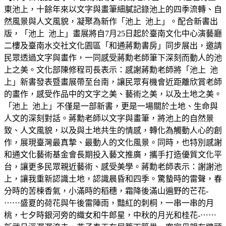
東池上，十餘年來以文字與畫筆細膩記錄池上的四季流轉、自
然風景與人文風貌，凝聚為新作「池上 池上」。配合新書出
版，「池上 池上」畫展將自7月25日起於臺南文化中心演藝廳
二樓及臺南水交社文化園區「和通蔣勳書房」同步展出，邀請
民眾透過文字與畫作，一同感受蔣勳老師筆下深刻而動人的池
上之美。文化部陳修程司長表示：感謝蔣勳老師將「池上 池
上」新書發表暨畫展帶至台南，讓民眾有機會近距離欣賞老師
的畫作，感受作品中的文字之美、藝術之美，以及土地之美。
「池上 池上」不僅是一部新書，更是一場關於土地、生命與
人文的深刻對話。蔣勳老師以文字與畫筆，將池上的自然景
致、人文風貌，以及與土地共生的情感，轉化為觸動人心的創
作，展現臺灣最真摯、最動人的文化風景。同時，也特別感謝
和通文化藝術基金會長期投入藝文推廣，攜手打造優質文化平
台，讓更多民眾親近藝術、感受美學。蔣勳老師表示：謝謝池
上，讓我重新認識土地，認識晨昏和四季。驚蟄時的雷聲，春
分時的苦楝香氣，小滿時的稻穗，霜降後滿山遍野的芒花-
⋯⋯盛夏的荷花與午後雷陣雨，豔紅的刺桐，一串一串的月
桃，七夕時銀河旁的織女和牛郎星，中秋的月光和桂花-⋯⋯