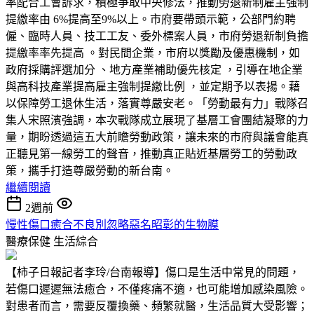
率配合工會訴求，積極爭取中央修法，推動勞退新制雇主強制
提繳率由 6%提高至9%以上。市府要帶頭示範，公部門約聘
僱、臨時人員、技工工友、委外標案人員，市府勞退新制負擔
提繳率率先提高 。對民間企業，市府以獎勵及優惠機制，如
政府採購評選加分 、地方產業補助優先核定 ，引導在地企業
與高科技產業提高雇主強制提繳比例 ，並定期予以表揚。藉
以保障勞工退休生活，落實尊嚴安老。「勞動最有力」戰隊召
集人宋照濱強調，本次戰隊成立展現了基層工會團結凝聚的力
量，期盼透過這五大前瞻勞動政策，讓未來的市府與議會能真
正聽見第一線勞工的聲音，推動真正貼近基層勞工的勞動政
策，攜手打造尊嚴勞動的新台南。
繼續閱讀
2週前
慢性傷口癒合不良別忽略惡名昭彰的生物膜
醫療保健
生活綜合
【柿子日報記者李玲/台南報導】傷口是生活中常見的問題，
若傷口遲遲無法癒合，不僅疼痛不適，也可能增加感染風險。
對患者而言，需要反覆換藥、頻繁就醫，生活品質大受影響；