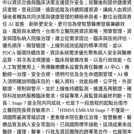
中以資訊交換與臨床決策支援提升安全；就醫後則提供健康資
訊查閱、意見回饋、遠距追蹤及持續照護資源，讓病人由資訊
接收者轉為共同決策與健康管理的積極參與者。數位治理與責
任 AI 並進 創新更安全、更可信為使智慧醫療發展兼顧效
益、風險與永續性，台南市立醫院將資訊策略、預算管理、資
安與隱私納入院級治理，建立從需求提出、臨床與技術評估、
優先順序、開發驗證、上線到成效追蹤的標準流程，並以
PDCA 循環持續改善。資訊系統需求優先聚焦病人安全與醫療
品質，其次為法規遵循、臨床與營運改善，以及行政效能。在
人工智慧應用上，秀傳醫療體系設置負責任醫療 AI 中心，推
動統一治理、安全合規、透明可信及全生命週期管理。AI 導
入須明確說明臨床目的、輸入資料、效能指標、公平性、外部
驗證、限制與警示，並於上線後持續監測、維護及再驗證，確
保科技始終服務臨床需求，保留專業人員監督與最終判斷。院
長：Stage 7 是全院共同成就，也是下一段旅程的起點台南市
立醫院院長蔡良敏表示：「HIMSS EMRAM Stage 7 不僅是一
項國際最高等級認證，更象徵本院在數位治理、智慧醫療、醫
療品質及病人安全等面向，已與國際標竿接軌。這項成果來自
醫師、護理、醫事、行政及資訊團隊的跨專業合作，也展現本