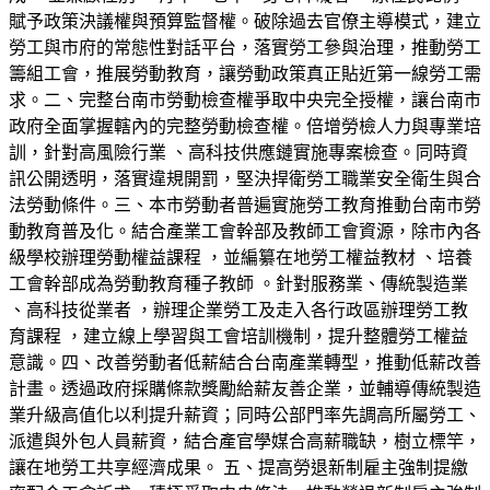
賦予政策決議權與預算監督權。破除過去官僚主導模式，建立
勞工與市府的常態性對話平台，落實勞工參與治理，推動勞工
籌組工會，推展勞動教育，讓勞動政策真正貼近第一線勞工需
求。二、完整台南市勞動檢查權爭取中央完全授權，讓台南市
政府全面掌握轄內的完整勞動檢查權。倍增勞檢人力與專業培
訓，針對高風險行業 、高科技供應鏈實施專案檢查。同時資
訊公開透明，落實違規開罰，堅決捍衛勞工職業安全衛生與合
法勞動條件。三、本市勞動者普遍實施勞工教育推動台南市勞
動教育普及化。結合產業工會幹部及教師工會資源，除市內各
級學校辦理勞動權益課程 ，並編纂在地勞工權益教材 、培養
工會幹部成為勞動教育種子教師 。針對服務業、傳統製造業
、高科技從業者 ，辦理企業勞工及走入各行政區辦理勞工教
育課程 ，建立線上學習與工會培訓機制，提升整體勞工權益
意識。四、改善勞動者低薪結合台南產業轉型，推動低薪改善
計畫。透過政府採購條款獎勵給薪友善企業，並輔導傳統製造
業升級高值化以利提升薪資；同時公部門率先調高所屬勞工、
派遣與外包人員薪資，結合產官學媒合高薪職缺，樹立標竿，
讓在地勞工共享經濟成果。 五、提高勞退新制雇主強制提繳