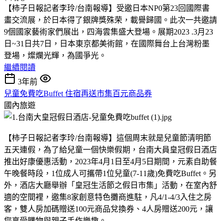
【柿子日報記者李玲/台南報導】受邀日本NP0第23回國際書
畫交流展，於日本得了銀牌獎殊荣，載譽歸國。此次一共邀請
9個國家藝術家們展出，四海雲集盛大登場。展期2023 .3月23
日~31日共7日，日本東京都美術館，在國際舞台上台灣粉墨
登場，燦爛光輝，為國爭光。
繼續閱讀
3年前
兒童免費吃Buffet 住宿再送市集百元商品券
國內旅遊
【柿子日報記者李玲/台南報導】這個周末就是兒童節清明節
五天連假，為了給兒童一個快樂假期，台南大員皇冠假日酒店
推出好康優惠活動，2023年4月1日至4月5日期間，元素自助餐
午晚餐時段，1位成人可攜帶1位兒童(7-11歲)免費吃Buffet。另
外，酒店大廳舉辦「皇冠生活節之假日市集」活動，在室內舒
適的空間裡，邀集8家創意特色攤商進駐，凡4/1-4/3入住之房
客，雙人房加碼贈送100元商品兌換券、4人房贈送200元，讓
您享受購物與親子手作樂趣。