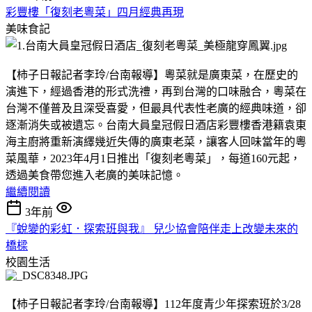
彩豐樓「復刻老粵菜」四月經典再現
美味食記
【柿子日報記者李玲/台南報導】粵菜就是廣東菜，在歷史的
演進下，經過香港的形式洗禮，再到台灣的口味融合，粵菜在
台灣不僅普及且深受喜愛，但最具代表性老廣的經典味道，卻
逐漸消失或被遺忘。台南大員皇冠假日酒店彩豐樓香港籍袁東
海主廚將重新演繹幾近失傳的廣東老菜，讓客人回味當年的粵
菜風華，2023年4月1日推出「復刻老粵菜」，每道160元起，
透過美食帶您進入老廣的美味記憶。
繼續閱讀
3年前
『蛻變的彩虹．探索班與我』 兒少協會陪伴走上改變未來的
橋樑
校園生活
【柿子日報記者李玲/台南報導】112年度青少年探索班於3/28