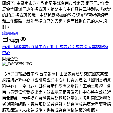
開課了! 由臺南市政府教育局委託台南市教育及兒童青少年發
展協會開辦青少年探索班，輔諮中心主任羅智韋特別以「蛻變
的彩虹-探索班與我」主題勉勵參加的學員認真學習輔導課程
和工作體驗，就能發掘自己的興趣，進而找到自己的人生規
劃。
繼續閱讀
3年前
南科「國網雲端資料中心」動土 成為台南成為亞太雲端服務
中心
財經企管
【柿子日報記者李玲/台南報導】由國家實驗研究院國家高速
網路與計算中心（國研院國網中心）負責興建之「國網雲端資
料中心」，今（27）日在台南科學園區舉行開工動土典禮，台
南市長黃偉哲受邀出席，並表示國網雲端資料中心將有效拉近
南北距離，大幅提升台灣雲端整體服務量能，吸引國際海纜業
者與國內網路、雲端服務業者進駐，助台灣成為亞太重要雲端
服務節點。未來建成後，也將成為台灣綠建築的典範。