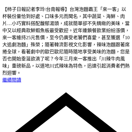
【柿子日報記者李玲/台南報導】台灣泡麵霸王「來一客」以
杯裝份量恰到好處、口味多元而聞名，其中蔬菜、海鮮、肉
片…小巧實料搭配馥郁湯頭，成就簡單卻不失精緻的美味，當
中又以經典款鮮蝦魚板最受歡迎。近年連鎖餐飲業紛紛漲價，
來一客維持25元售價，至今仍廣受老饕們喜愛，甚至獲選「10
大追劇泡麵」殊榮；隨著韓流影視文化影響，辣味泡麵跟著席
捲全球，看著劇中的歐巴歐尼隨時隨地享受美味的泡麵，您是
否也開始垂涎欲滴了呢？今年三月來一客推出「川辣牛肉風
味」重磅新品，以道地川式辣味為特色，迅速引起消費者們熱
烈迴響。
繼續閱讀