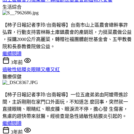
生活綜合
【柿子日報記者李玲/台南報導】台南市山上區農會總幹事許
弘霖，行動支持雲林縣土庫鎮農會的產銷班，力挺菜農做公益
，採購2000公斤高麗菜，轉贈社福團體創世基金會、五甲教養
院和長泰教養院做公益。
繼續閱讀
3年前
過敏性結膜炎眼睛又癢又紅
醫療保健
【柿子日報記者李玲/台南報導】一位五歲弟弟由阿嬤帶進診
間，主訴剛剛在家門口外面玩，不知道怎 麼回事，突然就一
直揉眼睛、眼睛紅、眼皮腫、眼淚流不停，擔心發 生傷害，
焦慮的趕快帶來就醫。經檢查是急性過敏性結膜炎引起的。
繼續閱讀
3年前