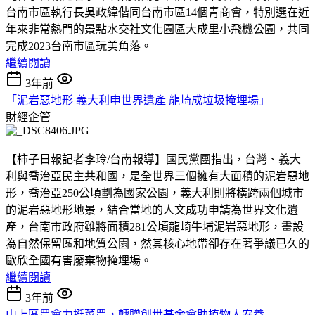
台南市區執行長吳政緯偕同台南市區14個青商會，特別選在近
年來非常熱門的景點水交社文化園區大成里小飛機公園，共同
完成2023台南市區玩美角落。
繼續閱讀
3年前
「泥岩惡地形 義大利申世界遺產 龍崎成垃圾掩埋場」
財經企管
【柿子日報記者李玲/台南報導】國民黨團指出，台灣、義大
利與喬治亞民主共和國，是全世界三個擁有大面積的泥岩惡地
形，喬治亞250公頃劃為國家公園，義大利則將橫跨兩個城市
的泥岩惡地形地景，結合當地的人文成功申請為世界文化遺
產，台南市政府雖將面積281公頃龍崎牛埔泥岩惡地形，畫設
為自然保留區和地質公園，然其核心地帶卻存在著爭議已久的
歐欣全國有害廢棄物掩埋場。
繼續閱讀
3年前
山上區農會力挺菜農，轉贈創世基金會助植物人安養