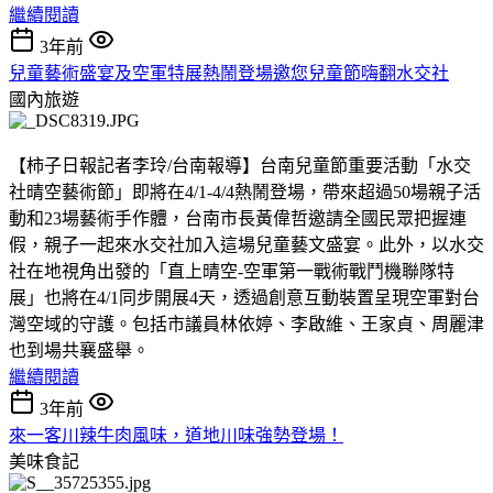
繼續閱讀
3年前
兒童藝術盛宴及空軍特展熱鬧登場邀您兒童節嗨翻水交社
國內旅遊
【柿子日報記者李玲/台南報導】台南兒童節重要活動「水交
社晴空藝術節」即將在4/1-4/4熱鬧登場，帶來超過50場親子活
動和23場藝術手作體，台南市長黃偉哲邀請全國民眾把握連
假，親子一起來水交社加入這場兒童藝文盛宴。此外，以水交
社在地視角出發的「直上晴空-空軍第一戰術戰鬥機聯隊特
展」也將在4/1同步開展4天，透過創意互動裝置呈現空軍對台
灣空域的守護。包括市議員林依婷、李啟維、王家貞、周麗津
也到場共襄盛舉。
繼續閱讀
3年前
來一客川辣牛肉風味，道地川味強勢登場！
美味食記