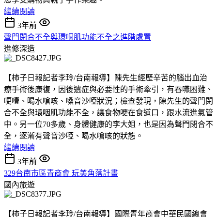
繼續閱讀
3年前
聲門閉合不全與環咽肌功能不全之進階處置
進修深造
【柿子日報記者李玲/台南報導】陳先生經歷辛苦的腦出血治
療手術後康復，因後遺症與必要性的手術牽引，有吞嚥困難、
哽噎、喝水嗆咳、嗓音沙啞狀況；檢查發現，陳先生的聲門閉
合不全與環咽肌功能不全，讓食物哽在食道口，跟水流進氣管
中。另一位70多歲、身體健康的李大姐，也是因為聲門閉合不
全，逐漸有聲音沙啞、喝水嗆咳的狀態。
繼續閱讀
3年前
329台南市區青商會 玩美角落計畫
國內旅遊
【柿子日報記者李玲/台南報導】國際青年商會中華民國總會