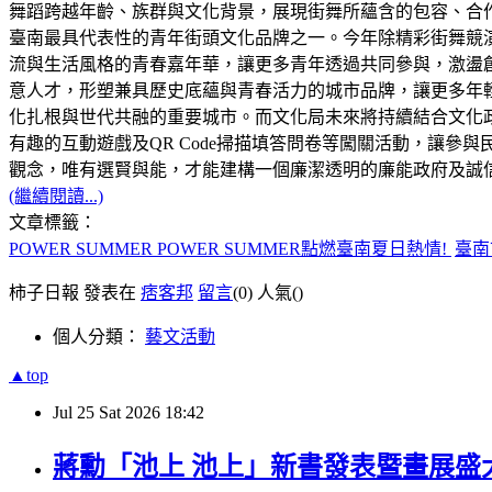
舞蹈跨越年齡、族群與文化背景，展現街舞所蘊含的包容、合作與凝
臺南最具代表性的青年街頭文化品牌之一。今年除精彩街舞競
流與生活風格的青春嘉年華，讓更多青年透過共同參與，激盪
意人才，形塑兼具歷史底蘊與青春活力的城市品牌，讓更多年
化扎根與世代共融的重要城市。而文化局未來將持續結合文化
有趣的互動遊戲及QR Code掃描填答問卷等闖關活動，讓
觀念，唯有選賢與能，才能建構一個廉潔透明的廉能政府及誠
(繼續閱讀...)
文章標籤：
POWER SUMMER POWER SUMMER點燃臺南夏日熱情!
臺南
柿子日報 發表在
痞客邦
留言
(0)
人氣(
)
個人分類：
藝文活動
▲top
Jul
25
Sat
2026
18:42
蔣勳「池上 池上」新書發表暨畫展盛