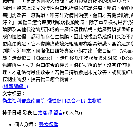
顧者而言，更是長期投入時間、體力與醫療成本的沉重負擔。
原因。臨床上常見的慢性傷口包括糖尿病足潰瘍、壓瘡、動脈
瘍則需改善血液循環。唯有針對病因治療，傷口才有機會順利
好？」 當傷口癒合速度明顯落後預期時，除了重新檢視是否仍有
醣體及其他代謝物所形成的一層保護性結構。這層薄膜就像細
成的慢性傷口都可能存在生物膜，因此被視為造成傷口久治不
更麻煩的是，它不像膿瘍或壞死組織那樣容易辨識。無論是黑
判斷。近年來，國際傷口照護專家小組提出「傷口衛生（Woun
驟：清潔傷口（Cleanse）、清創移除生物膜及壞死組織（Deb
物膜再生，提升傷口癒合的機會。值得提醒的是，沒有任何單
理，才能獲得最佳效果。若傷口持續數週未見改善，或反覆紅
控制生物膜，提高傷口癒合機會。
(繼續閱讀...)
文章標籤：
衛生福利部臺南醫院
慢性傷口癒合不良
生物膜
柿子日報 發表在
痞客邦
留言
(0)
人氣(
)
個人分類：
醫療保健