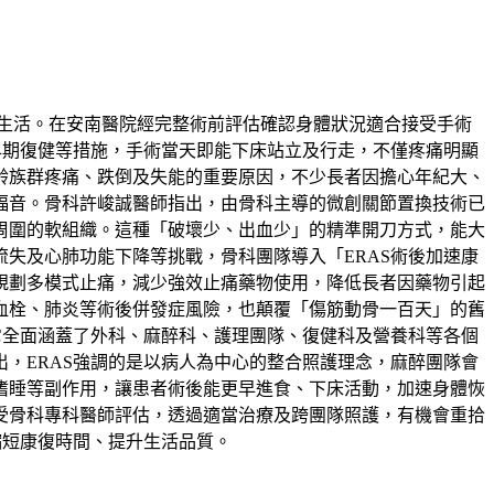
常生活。在安南醫院經完整術前評估確認身體狀況適合接受手術
早期復健等措施，手術當天即能下床站立及行走，不僅疼痛明顯
齡族群疼痛、跌倒及失能的重要原因，不少長者因擔心年紀大、
福音。骨科許峻誠醫師指出，由骨科主導的微創關節置換技術已
周圍的軟組織。這種「破壞少、出血少」的精準開刀方式，能大
失及心肺功能下降等挑戰，骨科團隊導入「ERAS術後加速康
規劃多模式止痛，減少強效止痛藥物使用，降低長者因藥物引起
血栓、肺炎等術後併發症風險，也顛覆「傷筋動骨一百天」的舊
它全面涵蓋了外科、麻醉科、護理團隊、復健科及營養科等各個
，ERAS強調的是以病人為中心的整合照護理念，麻醉團隊會
嗜睡等副作用，讓患者術後能更早進食、下床活動，加速身體恢
受骨科專科醫師評估，透過適當治療及跨團隊照護，有機會重拾
縮短康復時間、提升生活品質。