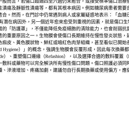
一般而言，若傷口超過四至六週仍未癒合，或接受標準傷口治療
性潰瘍及靜脈性潰瘍等，都有其根本病因。例如糖尿病患者需要
癒合。然而，在門診中仍常遇到病人或家屬疑惑地表示：「血糖
潛在病因外，另一個近年愈來愈受到重視的因素，就是傷口生物膜
菌的「防護罩」，不僅能降低免疫細胞的清除能力，也會削弱抗
癒的重要原因之一。生物膜會使傷口長期維持在慢性發炎狀態，
色痂皮、黃色膜狀物、鮮紅或暗紅色肉芽組織，甚至看似已開始
d Hygiene）」的概念，強調生物膜會反覆形成，因此每次
ride）、重塑傷口邊緣（Refashion），以及選擇合適的敷料
一敷料或藥物可以完全解決所有慢性傷口問題。傷口照護必須同
腫、滲液增加、疼痛加劇，建議勿自行長期換藥或使用偏方，應