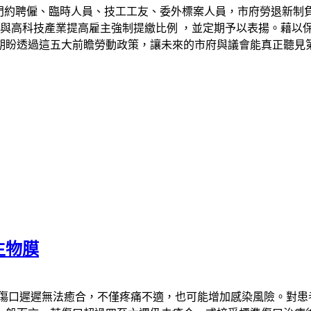
部門約聘僱、臨時人員、技工工友、委外標案人員，市府勞退新制
業與高科技產業提高雇主強制提繳比例 ，並定期予以表揚。藉以
期盼透過這五大前瞻勞動政策，讓未來的市府與議會能真正聽見
生物膜
若傷口遲遲無法癒合，不僅疼痛不適，也可能增加感染風險。對患