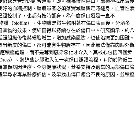
後仍缺乏合理的癒合進展，即可視為慢性傷口，應積極找出背後
良好的血糖控制，壓瘡患者必須落實減壓與定時翻身，血管性潰
已經控制了，也都有按時翻身，為什麼傷口還是一直不
（biofilm）。生物膜是微生物附著在傷口表面後，分泌多
菌藥物的效果，使細菌得以持續存在於傷口中。研究顯示，約八
延緩組織修復與細胞增生，增加感染風險，也使治療更加困難。
長出新皮的傷口，都可能有生物膜存在，因此無法僅靠肉眼外觀
換藥都應積極處理，而不是等到感染惡化才介入。其核心包括四個步
覆蓋（Dress）。將這些步驟融入每一次傷口照護流程，有助於降低生
時兼顧病因治療、全身健康狀況、營養支持及適當的局部傷口管
儘早尋求專業醫療評估。及早找出傷口癒合不良的原因，並積極