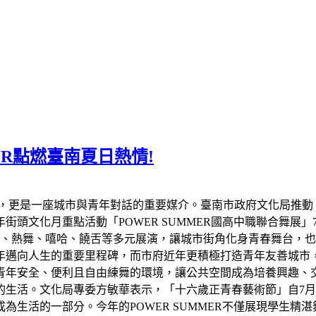
MER點燃臺南夏日熱情!
，更是一座城市與青年對話的重要媒介。臺南市政府文化局推動「
文化月重點活動「POWER SUMMER國高中職聯合舞展」7/
街舞、熱舞、嘻哈、饒舌等多元展演，讓城市街角化身青春舞台，
年邁向人生的重要里程碑，而市府近年更積極打造青年友善城市
青年安全、便利且自由練舞的環境，讓公共空間成為培養興趣、
生活。文化局專委方敏華表示，「十六歲正青春藝術節」自7月1
為生活的一部分。今年的POWER SUMMER不僅展現學生精