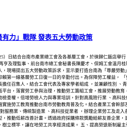
有力」戰隊 發表五大勞動政策
25）日結合台南市產業總工會及各基層工會，於徠歸仁飯店舉
再亨及理監事、前台南市總工會秘書長陳慶才、保姆工會溫月桂理
人，現場提出五大勞動政策訴求，宣示要打造台南為「尊嚴勞動
仰賴第一線基層勞工日復一日的辛勤付出。為保障勞工權益， 「
擔任召集人，結合工會代表及專家學者組成 ，並兼顧性別 、青
話平台，落實勞工參與治理，推動勞工籌組工會，推展勞動教育
動檢查權。倍增勞檢人力與專業培訓，針對高風險行業 、高科技
遍實施勞工教育推動台南市勞動教育普及化。結合產業工會幹部及
針對服務業、傳統製造業 、高科技從業者 ，辦理企業勞工及走入
型，推動低薪改善計畫。透過政府採購條款獎勵給薪友善企業，
，樹立標竿，讓在地勞工共享經濟成果。 五、提高勞退新制雇主