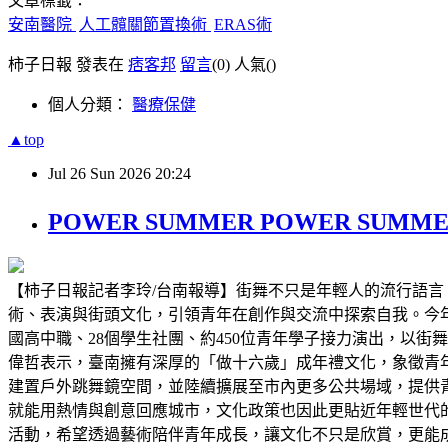
文章標籤：
安南醫院
人工髖關節置換術
ERAS術
柿子日報 發表在
痞客邦
留言
(0)
人氣(
)
個人分類：
醫療保健
▲top
Jul
26
Sun
2026
20:24
POWER SUMMER POWER SUM
【柿子日報記者李玲/台南報導】街舞不只是年輕人的流行語言
術、表演與街頭文化，引領青年在創作與交流中探索自我。今年街頭
國高中職、28個學生社團、約450位青年學子接力演出，以
偉哲表示，臺南擁有深厚的「做十六歲」成年禮文化，象徵青
建置戶外跳舞鏡空間，並陸續擴展至市內更多公共場域，提供
就能用熱情與創意回應城市，文化政策也因此更貼近年輕世代的
活動，希望透過藝術陪伴青年成長，讓文化不只是欣賞，更能成