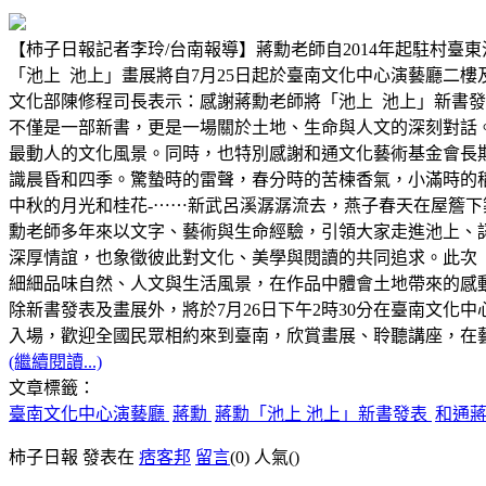
【柿子日報記者李玲/台南報導】蔣勳老師自2014年起駐村
「池上 池上」畫展將自7月25日起於臺南文化中心演藝廳二
文化部陳修程司長表示：感謝蔣勳老師將「池上 池上」新書
不僅是一部新書，更是一場關於土地、生命與人文的深刻對話
最動人的文化風景。同時，也特別感謝和通文化藝術基金會長
識晨昏和四季。驚蟄時的雷聲，春分時的苦楝香氣，小滿時的
中秋的月光和桂花-⋯⋯新武呂溪潺潺流去，燕子春天在屋簷
勳老師多年來以文字、藝術與生命經驗，引領大家走進池上、
深厚情誼，也象徵彼此對文化、美學與閱讀的共同追求。此次
細細品味自然、人文與生活風景，在作品中體會土地帶來的感
除新書發表及畫展外，將於7月26日下午2時30分在臺南文
入場，歡迎全國民眾相約來到臺南，欣賞畫展、聆聽講座，在
(繼續閱讀...)
文章標籤：
臺南文化中心演藝廳
蔣勳
蔣勳「池上 池上」新書發表
和通
柿子日報 發表在
痞客邦
留言
(0)
人氣(
)