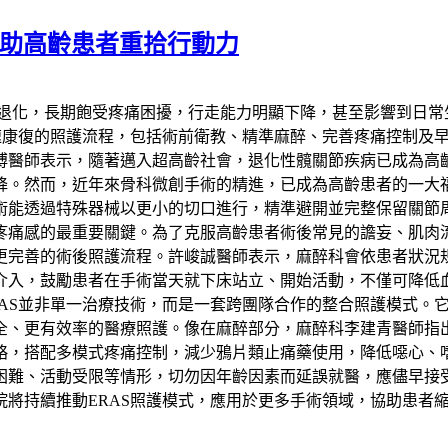
護助高齡患者重拾行動力
重退化，長期飽受疼痛困擾，行走能力明顯下降，甚至影響到日
加速康復的照護流程，包括術前衛教、精準麻醉、完善疼痛控制及
博醫師表示，隨著邁入超高齡社會，退化性髖關節疾病已成為高
降。然而，近年來骨科微創手術的精進，已成為高齡患者的一大
術能透過特殊器械以更小的切口進行，精準避開並完整保留關節
疼痛感的最重要關鍵。為了克服高齡患者術後常見的譫妄、肌肉流
更完善的術後照護流程。許峻誠醫師表示，麻醉科會依患者狀況
介入，鼓勵患者在手術當天就下床站立、開始活動，不僅可降低
RAS並非單一治療技術，而是一套跨團隊合作的整合照護模式。
全、更有效率的醫療照護。像在麻醉部分，麻醉科李建青醫師指出
略，搭配多模式疼痛控制，減少鴉片類止痛藥使用，降低噁心、
困難、活動受限等情形，切勿因年齡因素而延誤就醫，應儘早接
將持續推動ERAS照護模式，應用於更多手術領域，協助患者