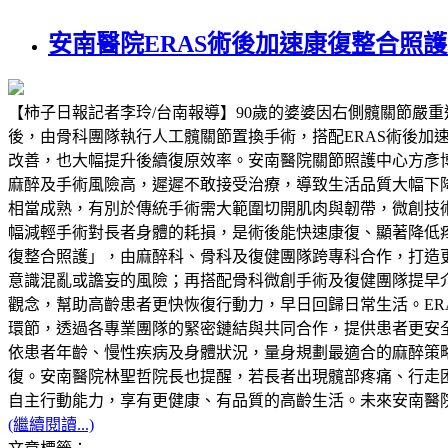
安南醫院ERAS術後加速康復整合照
【柿子日報記者李玲/台南報導】90歲的婆婆因右側髖關節嚴
後，由骨科團隊執行人工髖關節置換手術，搭配ERAS術後
改善，也大幅提升後續復原效率。安南醫院關節照護中心方彥
麻醉及手術風險高，遲遲不敢接受治療，導致生活品質大幅下
相當成熟，有別於傳統手術需大範圍切開肌肉與韌帶，微創技
幅減輕手術對長者身體的耗損，是術後能快速康復、顯著降低
復整合照護」，由麻醉科、骨科及復健團隊跨專科合作，打造
意識混亂或譫妄的風險；再搭配骨科微創手術及復健團隊提早
觀念，幫助高齡患者更快恢復行動力，早日回歸日常生活。E
環節，透過各專業團隊的緊密鏈結與共同合作，提供患者更安
依患者年齡、慢性疾病及身體狀況，量身規劃最適合的麻醉策
復。安南醫院林聖哲院長也提醒，若長者出現髖部疼痛、行走
自主行動能力，享有更健康、有品質的高齡生活。未來安南醫院
(繼續閱讀...)