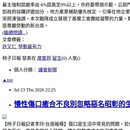
雇主強制提繳率由 6%提高至9%以上。市府要帶頭示範，公
如政府採購評選加分 、地方產業補助優先核定 ，引導在地企
宋照濱強調，本次戰隊成立展現了基層工會團結凝聚的力量，
造尊嚴勞動的新台南。
(繼續閱讀...)
文章標籤：
許又仁
勞動最有力
柿子日報 發表在
痞客邦
留言
(0)
人氣(
)
個人分類：
議會新聞
▲top
Jul
23
Thu
2026
22:25
慢性傷口癒合不良別忽略惡名昭彰的
【柿子日報記者李玲/台南報導】傷口是生活中常見的問題，