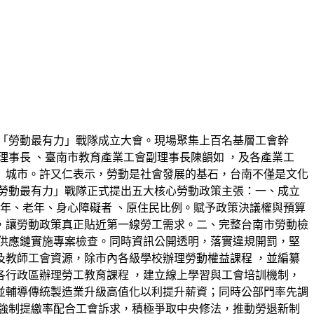
行「勞動最有力」戰隊成立大會。現場聚集上百名基層工會幹
事長 、臺南市教育產業工會副理事長陳韻如 ，及各產業工
」城市。許又仁表示，勞動是社會發展的基石，台南不僅是文化
勞動最有力」戰隊正式提出五大核心勞動政策主張：一、成立
年、老年、身心障礙者 、原住民比例。賦予政策決議權與預算
，讓勞動政策真正貼近第一線勞工需求。二、完整台南市勞動檢
供應鏈實施專案檢查。同時資訊公開透明，落實違規開罰，堅
教師工會資源，除市內各級學校辦理勞動權益課程 ，並編纂
各行政區辦理勞工教育課程 ，建立線上學習與工會培訓機制，
並輔導傳統製造業升級高值化以利提升薪資；同時公部門率先調
強制提繳率配合工會訴求，積極爭取中央修法，推動勞退新制