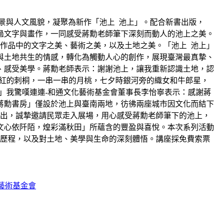
風景與人文風貌，凝聚為新作「池上 池上」。配合新書出版，
透過文字與畫作，一同感受蔣勳老師筆下深刻而動人的池上之美。
作品中的文字之美、藝術之美，以及土地之美。「池上 池上」
與土地共生的情感，轉化為觸動人心的創作，展現臺灣最真摯、
、感受美學。蔣勳老師表示：謝謝池上，讓我重新認識土地，認
豔紅的刺桐，一串一串的月桃，七夕時銀河旁的織女和牛郎星，
」我驚嘆連連-和通文化藝術基金會董事長李怡寧表示：感謝蔣
蔣勳書房」僅設於池上與臺南兩地，彷彿兩座城市因文化而結下
展出，誠摯邀請民眾走入展場，用心感受蔣勳老師筆下的池上，
文心依阡陌，煌彩滿秋田」所蘊含的豐盈與喜悅。本次系列活動
創作歷程，以及對土地、美學與生命的深刻體悟。講座採免費索票
藝術基金會