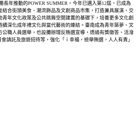
年推動的POWER SUMMER，今年已邁入第12屆，已成為
並結合街頭美食、潮流飾品及文創商品市集，打造兼具展演、交
動青年文化政策及公共跳舞空間建置的基礎下，培養更多文化創
持續深化成年禮文化與當代藝術的連結。臺南成為青年築夢、文
方公職人員選舉，也設攤辦理反賄選宣導，透過有獎徵答、活潑
、餐會請託及旅遊招待等，強化「ｉ幸福，檢舉賄選，人人有責」