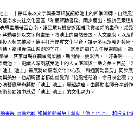
臺東池上，十餘年來以文字與畫筆細膩記錄池上的四季流轉、自然
樓及臺南水交社文化園區「和通蔣勳書房」同步展出，邀請民眾
發表暨畫展帶至台南，讓民眾有機會近距離欣賞老師的畫作，感受
。蔣勳老師以文字與畫筆，將池上的自然景致、人文風貌，以及
期投入藝文推廣，攜手打造優質文化平台，讓更多民眾親近藝術
稻穗，霜降後滿山遍野的芒花-⋯⋯盛夏的荷花與午後雷陣雨，
下築巢，客家母親在牆頭曬菜脯，新開醰一甕米酒，「好香啊⋯⋯
認識池上，更讓人深刻感受池上的人文底蘊與土地之美。目前「
「池上 池上」畫展將於臺南文化中心及「和通蔣勳書房」同步
動與美好，也期盼觀者都能感受到「怡風搖稻浪，寧日映金穗；
化中心演藝廳舉辦蔣勳「池上 池上」專題講座，由蔣勳老師分享
藝術與閱讀中感受「池上 池上」的文化魅力。
蔣勳書房
蔣勳老師
和通蔣勳書房｜蔣勳「池上 池上」
和通文化