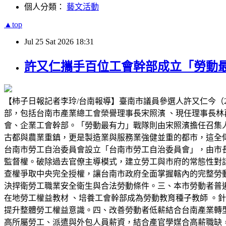
個人分類：
藝文活動
▲top
Jul
25
Sat
2026
18:31
許又仁攜手百位工會幹部成立「勞動最
【柿子日報記者李玲/台南報導】臺南市議員參選人許又仁今（
部，包括台南市產業總工會榮譽理事長宋照濱 、現任理事長林
會、企業工會幹部。「勞動最有力」戰隊則由宋照濱擔任召集
古都與農業重鎮，更是製造業與服務業強健並重的都市，這全
台南市勞工自治委員會設立「台南市勞工自治委員會」，由市長
監督權。破除過去官僚主導模式，建立勞工與市府的常態性對
查權爭取中央完全授權，讓台南市政府全面掌握轄內的完整勞
決捍衛勞工職業安全衛生與合法勞動條件。三、本市勞動者普
在地勞工權益教材 、培養工會幹部成為勞動教育種子教師 。
提升整體勞工權益意識。四、改善勞動者低薪結合台南產業轉
高所屬勞工、派遣與外包人員薪資，結合產官學媒合高薪職缺