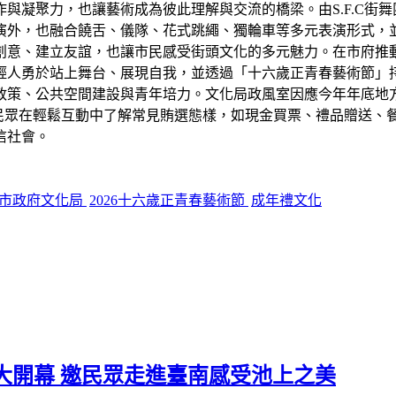
聚力，也讓藝術成為彼此理解與交流的橋梁。由S.F.C街舞團長
演外，也融合饒舌、儀隊、花式跳繩、獨輪車等多元表演形式，
創意、建立友誼，也讓市民感受街頭文化的多元魅力。在市府推
輕人勇於站上舞台、展現自我，並透過「十六歲正青春藝術節」
政策、公共空間建設與青年培力。文化局政風室因應今年年底地
參與民眾在輕鬆互動中了解常見賄選態樣，如現金買票、禮品贈送
信社會。
市政府文化局
2026十六歲正青春藝術節
成年禮文化
大開幕 邀民眾走進臺南感受池上之美