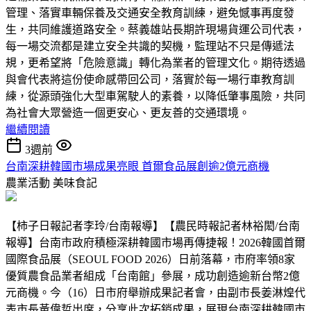
管理、落實車輛保養及交通安全教育訓練，避免憾事再度發
生，共同維護道路安全。蔡義雄站長期許現場貨運公司代表，
每一場交流都是建立安全共識的契機，監理站不只是傳遞法
規，更希望將「危險意識」轉化為業者的管理文化。期待透過
與會代表將這份使命感帶回公司，落實於每一場行車教育訓
練，從源頭強化大型車駕駛人的素養，以降低肇事風險，共同
為社會大眾營造一個更安心、更友善的交通環境。
繼續閱讀
3週前
台南深耕韓國市場成果亮眼 首爾食品展創逾2億元商機
農業活動
美味食記
【柿子日報記者李玲/台南報導】【農民時報記者林裕閎/台南
報導】台南市政府積極深耕韓國市場再傳捷報！2026韓國首爾
國際食品展（SEOUL FOOD 2026）日前落幕，市府率領8家
優質農食品業者組成「台南館」參展，成功創造逾新台幣2億
元商機。今（16）日市府舉辦成果記者會，由副市長姜淋煌代
表市長黃偉哲出席，分享此次拓銷成果，展現台南深耕韓國市