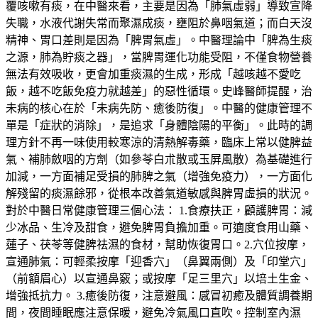
覆咳嗽有痰，在中醫來看，主要是因為「肺氣虛弱」導致宣降
失職，水液代謝失常而聚濕成痰，壅阻於鼻咽氣道；而白天沒
精神、胃口差則是因為「脾胃氣虛」。中醫理論中「脾為生痰
之源，肺為貯痰之器」，當脾胃運化功能受阻，不僅食物營養
無法有效吸收，更會加重痰濕的生成，形成「越咳越不愛吃
飯，越不吃飯免疫力就越差」的惡性循環。史峰醫師提醒，治
未病的核心在於「未病先防、癒後防復」。中醫的健康管理不
單是「症狀的消除」，是追求「身體陰陽的平衡」。此時的調
理方針不再一味使用較寒涼的清熱解毒藥，臨床上常以健脾益
氣、補肺斂咽的方劑（如參苓白朮散或玉屏風散）為基礎進行
加減，一方面補足受損的肺脾之氣（增強免疫力），一方面化
解殘留的痰濕餘邪，從根本改善氣道敏感與脾胃虛損的狀況。
對於中醫日常健康管理三個心法： 1.食療扶正，顧護脾胃：減
少冰品、生冷及甜食，避免脾胃負擔加重。可適度食用山藥、
蓮子、茯苓等健脾祛濕的食材，幫助恢復胃口。2.穴位按摩，
宣通肺氣：可輕柔按摩「迎香穴」（鼻翼兩側）及「印堂穴」
（前額眉心）以宣通鼻竅；或按摩「足三里穴」以培土生金、
增強抵抗力。 3.癒後防復，注意避風：感冒初癒及體質調養期
間，夜間睡眠應注意保暖，避免冷氣風口直吹。控制室內濕