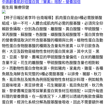
中高齡養肌妙招蛋白質『葷素』搭配，營養加倍
衛生局
醫療保健
【柿子日報記者李玲/台南報導】肌肉蛋白是由9種必需胺基酸
組成，缺一不可，人體合成肌肉所必需的胺基酸，必須完全仰
賴飲食攝取，分別為白胺酸、離胺酸、異白胺酸、甲硫胺酸、
苯丙胺酸、蘇胺酸、色胺酸、纈胺酸及組胺酸等。蛋白質食物
的營養價值取決於所含胺基酸的種類與比例，植物性蛋白及動
物性蛋白食物胺基酸的種類及含量有所差異。以平日飲食為
例，大豆及穀物是植物性食材的蛋白質來源，其中大豆、黑
豆、豆腐、黎麥、鷹嘴豆的甲硫胺酸含量偏低，白米的離胺酸
含量不足，花生的離胺酸、甲硫胺酸和色胺酸含量也相對較
少。而動物性蛋白食物來源，例如豬肉、家禽肉、雞蛋、各種
魚類及海鮮含有完整的9種必需胺基酸，以排骨、豬腳、秋刀
魚、虱目魚肚及鮭魚為例搭配植物性食材設計料理，例如鮭魚
豆腐味噌湯、黑豆排骨湯、花生豬腳湯、虱目魚肚粥、秋刀魚
飯、黎麥鷹嘴豆飯等採葷素蛋白質食材互相搭配，以提升每道
料理的營養價值。在一般情況下，人體可以透過均衡飲食攝取
蛋白質，經消化系統分解為胺基酸後吸收，因此不需要額外補