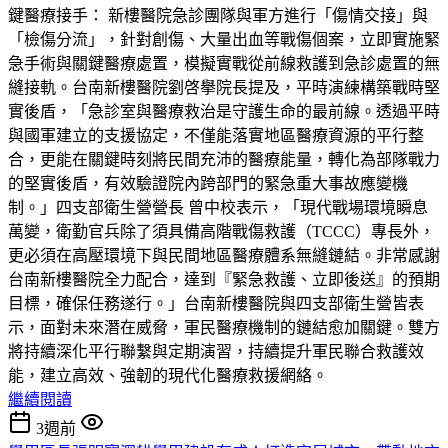
鍵醫療接手： 新樓醫院急診團隊與軍方進行「傷情交接」與
「檢傷分流」，針對創傷、大量出血等戰傷個案，立即實施緊
急手術與關鍵醫療處置，模擬實戰從前線救護到急診處置的無
縫接軌。台南新樓醫院劉啓擧院長提及，平時演練構築戰時堅
實後盾，「急診室與醫療救治是守護生命的最前線。透過平時
與國軍建立的支援協定，不僅能落實地區醫療資源的平行整
合，更能在關鍵時刻將民間充沛的醫療能量，轉化為部隊戰力
的堅實後盾，有效驗證院內跨部門的緊急重大事故應變機
制。」四支部衛生營營長 曾中校表示，「現代戰場環境瞬息
萬變，衛勤官兵除了須具備高階戰傷救護（TCCC）專長外，
更必須在高壓環境下與民間地區醫療體系無縫鏈結。非常感謝
台南新樓醫院全力配合，達到『緊急救護、立即後送』的預期
目標，確保任務遂行。」台南新樓醫院與四支部衛生營皆表
示，面對未來潛在威脅，軍民醫療機制的鏈結愈加關鍵。雙方
將持續深化平行聯繫與定期演習，持續提升軍民聯合救護效
能，建立高效、強韌的現代化醫療救援網絡。
繼續閱讀
3週前