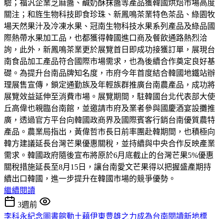
驗；福汎企業芝麻醬、鹹奶酥抹醬等產品獲韓國烘焙市場高度
關注；和旌生物科技即食珍珠、新鳳鳴茶業特色茶品、綠園牧
場天然果汁及冷凍水果、冠南生物科技水果系列產品及綠品國
際熱帶水果加工品，也都獲得韓國進口商及餐飲通路熱烈洽
詢，此外，新鳳鳴茶業更於展覽首日即成功接獲訂單，展現台
南食品加工產品符合國際市場需求，也為後續合作奠定良好基
礎。為提升台南品牌知名度，市府今年首度結合韓國地鐵站辦
理展售宣傳，鎖定通勤族及年輕族群推廣台南農產品，成功將
展覽效益延伸至消費市場。展覽期間，駐韓國台北代表部大使
丘高偉也親臨台南館，並邀請市府及業者參與國慶酒宴設攤推
廣，透過官方平台向韓國政商界及國際賓客行銷台南優質農特
產品。農業局指出，黃偉哲市長日前率團赴韓期間，也積極向
韓方建議延長台灣芒果優惠關稅，並持續與中央合作反映產業
需求。韓國政府隨後宣布將原於6月底截止的台灣芒果5%優惠
關稅措施延長至8月15日，讓台南愛文芒果得以把握盛產期持
續出口韓國，進一步提升在韓國市場的競爭優勢。
繼續閱讀
3週前
李科永紀念圖書館動土藉伊東豊雄之力成為台南閱讀新地標