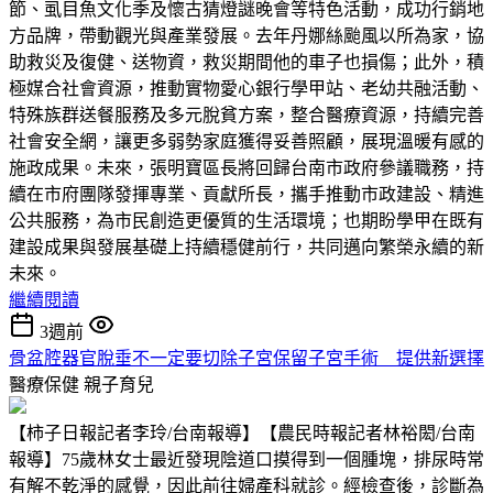
節、虱目魚文化季及懷古猜燈謎晚會等特色活動，成功行銷地
方品牌，帶動觀光與產業發展。去年丹娜絲颱風以所為家，協
助救災及復健、送物資，救災期間他的車子也損傷；此外，積
極媒合社會資源，推動實物愛心銀行學甲站、老幼共融活動、
特殊族群送餐服務及多元脫貧方案，整合醫療資源，持續完善
社會安全網，讓更多弱勢家庭獲得妥善照顧，展現溫暖有感的
施政成果。未來，張明寶區長將回歸台南市政府參議職務，持
續在市府團隊發揮專業、貢獻所長，攜手推動市政建設、精進
公共服務，為市民創造更優質的生活環境；也期盼學甲在既有
建設成果與發展基礎上持續穩健前行，共同邁向繁榮永續的新
未來。
繼續閱讀
3週前
骨盆腔器官脫垂不一定要切除子宮保留子宮手術 提供新選擇
醫療保健
親子育兒
【柿子日報記者李玲/台南報導】【農民時報記者林裕閎/台南
報導】75歲林女士最近發現陰道口摸得到一個腫塊，排尿時常
有解不乾淨的感覺，因此前往婦產科就診。經檢查後，診斷為