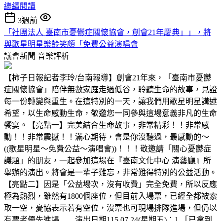
繼續閱讀
3週前
「社團法人 臺南市憂鬱症關懷協會，創會21年慶典」」，將
與歌星明星樂齡笑顏「免費公益演唱會
議會新聞
音樂評析
【柿子日報記者李玲/台南報導】創會21年來，「臺南市憂鬱
症關懷協會」陪伴無數家庭走過低谷，聆聽生命的故事，見證
每一份轉變與重生。在這特別的一天，讓我們用歌星明星講述
希望，以生命感動生命，敬邀您一同參與這場意義非凡的生命
饗宴。【亮點一】完美結合生命故事，非常精彩！！非常感
動！！非常震撼！！滿心期待，會是你沒聽過，最感動的～
((歌星明星～免費公益～演唱會))！！！敬邀請「關心憂鬱症
議題」的朋友，一起參加這場在『臺南文化中心 演藝廳』所
舉辦的演出。將會是一輩子難忘，非常難得特別的公益活動。
【亮點二】因是「公益場次，沒有收費」完全免費，所以反應
極為熱烈，雖然有1800個座位，但目前入場票，已經全都被索
取一空，憂協表示若有空位，沒票也可現場排隊進場，但仍以
有票者優先進場……演出日期115.07.24(星期五)：1.「已拿到