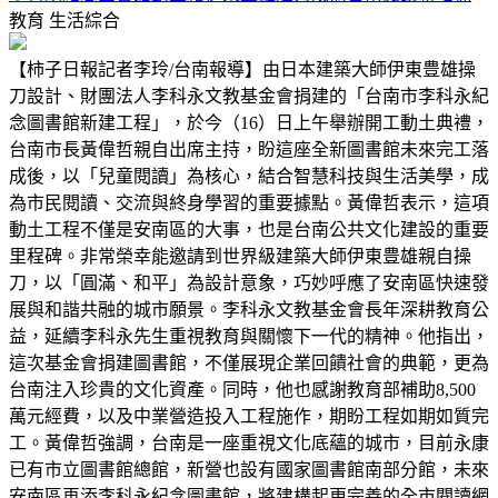
教育
生活綜合
【柿子日報記者李玲/台南報導】由日本建築大師伊東豊雄操
刀設計、財團法人李科永文教基金會捐建的「台南市李科永紀
念圖書館新建工程」，於今（16）日上午舉辦開工動土典禮，
台南市長黃偉哲親自出席主持，盼這座全新圖書館未來完工落
成後，以「兒童閱讀」為核心，結合智慧科技與生活美學，成
為市民閱讀、交流與終身學習的重要據點。黃偉哲表示，這項
動土工程不僅是安南區的大事，也是台南公共文化建設的重要
里程碑。非常榮幸能邀請到世界級建築大師伊東豊雄親自操
刀，以「圓滿、和平」為設計意象，巧妙呼應了安南區快速發
展與和諧共融的城市願景。李科永文教基金會長年深耕教育公
益，延續李科永先生重視教育與關懷下一代的精神。他指出，
這次基金會捐建圖書館，不僅展現企業回饋社會的典範，更為
台南注入珍貴的文化資產。同時，他也感謝教育部補助8,500
萬元經費，以及中業營造投入工程施作，期盼工程如期如質完
工。黃偉哲強調，台南是一座重視文化底蘊的城市，目前永康
已有市立圖書館總館，新營也設有國家圖書館南部分館，未來
安南區再添李科永紀念圖書館，將建構起更完善的全市閱讀網