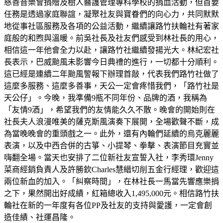
慈善音樂會捐贈及樹人醫護管理專科學校的捐血活動，但首要
任務是透過家庭聯誼，凝聚社友與寶眷們的向心力，共同默默
地從事社區服務及各項的公益活動，繼續讓路竹扶輪社有著家
庭般的和煦與溫暖。前吳社長及社友們感受到林社長的用心，
相信這一年他會全力以赴，讓路竹社繼續發揚光大。林紀宏社
長表示，巴威颱風未影響今日典禮的進行，一切都十分順利。
這已經是連續二年颱風警報下辦理首敲，代表我們路竹社做了
這麼多服務、這麼多善事，天公一定會疼惜我們，「路竹社是
天公仔」。今晚，我準備9瓶不同年份、品牌的酒，我稱為
「友情9酒」，希望我們的友情能久久不散。晚會的開始則在
社長夫人浪漫唯美的薩克斯風演奏下展開，全場歡聲不斷，成
為當晚晚會的重頭戲之一。此外，還有內輪們延續的烏克麗麗
表演，以及中西合併的古箏、小提琴、拳擊、表演節目充實並
嗨翻全場。當天也安排了二位新社友宣誓入社，李秀環Jenny
菜商經銷負責人及許勝欽Charles慧縉切削五金行經理，歡迎這
兩位新血的加入。「糾察時間」，在林社長一馬當先響應樂捐
之下，果然開出好成績，紅箱總收入1,495,000元。相信路竹扶
輪社在新的一年度有各位PP及社友的支持與愛護，一定會創
造佳績、社運昌隆。