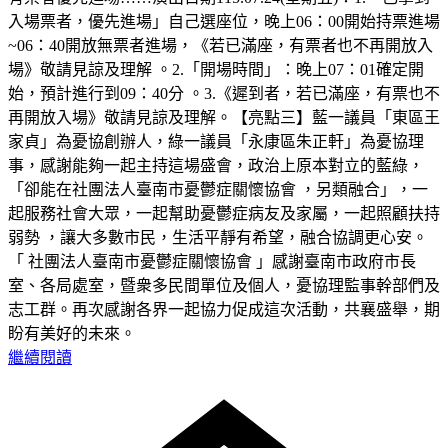
入場票者，優先進場」自己選座位，晚上06：00開始持票進場
~06：40開放無票者進場，《若已滿座，有票者也不再開放入
場》敬請見諒及理解 。2.「開場時間」：晚上07：01確定開
始，預計進行到09：40分 。3.《遲到者，若已滿座，有票也不
再開放入場》敬請見諒及理解。【亮點三】藍一議員「東區王
家貞」為憂協創辦人，綠一議員「永康區朱正軒」為憂協理
事，感謝能夠一起主持這場盛會，政治上原本對立的藍綠，
「卻能在社團法人臺南市憂鬱症關懷協會 ，另類融合」，一
起服務社會大眾，一起幫助憂鬱症病友及家屬，一起照顧扶持
弱勢 ，讓大多數市民，生活平靜有希望，融合協調更心安。
「 社團法人臺南市憂鬱症關懷協會 」感謝臺南市政府市長
室、各局處室，暨衆多民間單位及個人，憂協理監事幹部們及
志工群。再次感謝各界一起協力促成這次活動，共襄盛舉，期
盼有美好的未來。
繼續閱讀