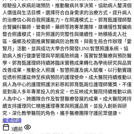
經驗投入疾病前端預防，推動醫病共享決策，協助病人釐清個
人價值與生活目標，選擇符合自身需求的治療方式，提升病人
的治療信心與自我照護能力。在照護模式上，郭育甄護理師整
合腎臟科醫師、營養師、藥師等跨專業團隊，建構慢性腎臟病
整合照護模式，提升照護的完整性與連續性。她積極走入社
區、偏鄉及校園推廣腎臟病防治教育，與衛生局合作辦理「愛
腎月」活動，並與成功大學合作開發LINE智慧照護系統，協
助病人進行健康管理與早期風險辨識，落實智慧醫療與預防醫
學。郭育甄護理師持續將臨床實務成果轉化為學術研究與品質
改善成果，推動全人照護、智慧照護及病人賦權，以行動實踐
從透析照護延伸至疾病預防的護理使命。成大醫院持續推動以
病人為中心的護理照護洪彩慈和郭育甄兩位護理師獲獎，不僅
是對兩人多年專業投入的肯定，也反映成大醫院持續推動以病
人為中心、跨團隊合作及智慧醫療發展的成果。成大醫院將持
續支持護理同仁精進護理專業與照護品質，並投入創新與研
究，深化教學醫院的角色，攜手醫療團隊守護民眾健康。
繼續閱讀
3週前