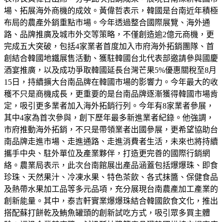
場、拓展海外商機的成效。黃偉哲表示，韓國是台南近年積極
布局的農產外銷重點市場。今年透過整合國際展覽、海外通
路、品牌推廣及城市外交等策略，不僅創造逾2億元商機，更
完成五大突破，包括4家業者首度加入市府海外拓銷團隊、首
創結合韓國地鐵展售活動、獲駐韓國台北代表部邀請參與國慶
酒宴推廣，以及成功爭取韓國延長台灣芒果5%優惠關稅至8月
15日，持續擴大台南品牌在韓國市場的影響力。今年最大的收
穫不只是商機成長，更重要的是台南品牌逐漸獲得韓國市場肯
定，吸引更多業者加入海外拓銷行列。今年有8家業者參展，
其中4家為首次參與，創下歷年最多新進業者紀錄。他強調，
市府推動海外拓銷，不只是帶領業者出國參展，更希望協助台
南品牌走進市場、走進通路、走進消費者生活，未來也將持續
攜手中央、駐外單位及產業夥伴，打造更完善的國際行銷網
絡。農業局表示，此次台南館展出產品涵蓋包括爆爆珠、即食
珍珠、天然果汁、冷凍水果、特色茶飲、各式抹醬、保健食品
及熱帶水果加工品等多元品項，充分展現台南農產加工產業的
創新能量。其中，泰吉軒實業爆爆珠結合韓國飲食文化，推出
搭配蘇打餅乾及鮪魚罐頭的創新試吃方式，吸引眾多買主體