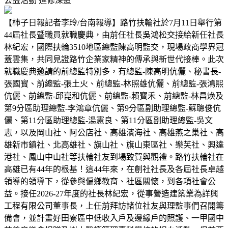
公益活動
進修深造
【柿子日報記者李玲/台南報導】路竹扶輪社於7月11日舉行第
44屆社長暨職員就職慶典，由前任社長吳鴻松交接給新任社長
林紀宏，國際扶輪3510地區總監陳高明監交，現場政商學界冠
蓋雲集，共同見證路竹企業家精神的傳承與新世代接棒。此次
就職慶典邀請的前總監特別多，有總監-陳高明伉儷、秘書長-
張國寳、前總監-張土火、前總監-林照雄伉儷、前總監-張鴻熙
伉儷、前總監-邱崑和伉儷、前總監-賴寳禾、前總監-林昌煥及
第9分區助理總監-李鴻章伉儷、第9分區副助理總監-蘇聰俊伉
儷、第11分區助理總監-湯憲良、第11分區副助理總監-吳文
志，以及岡山社、阿公店社、高雄濱海社、高雄燕之巢社、高
雄新市鎮社、北高雄社、旗山社、旗山東區社、樂芙社、興達
港社、鳳山中山社等扶輪社友到場致賀與觀禮。路竹扶輪社在
高雄已有44年的根基！這44年來，在創社社長及各屆社長卓越
領導的領導下，從參與偏鄉教育、社區關懷，到各項社會公
益。接任2026-27年度的社長林紀宏，從事營造建築業為詳興
工程有限公司董事長，上任前拜訪諸位社友與理監事們召開籌
備會，並計畫好田寮區中低收入戶及邊緣戶的照護、一甲國中