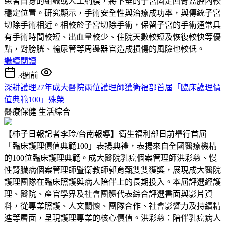
患者自身的組織或人工網膜，將下垂的子宮固定回骨盆腔內較
穩定位置。研究顯示，手術安全性與治療成功率，與傳統子宮
切除手術相近。相較於子宮切除手術，保留子宮的手術通常具
有手術時間較短、出血量較少、住院天數較短及恢復較快等優
點，對膀胱、輸尿管等周邊器官造成損傷的風險也較低。
繼續閱讀
3週前
深耕護理27年成大醫院兩位護理師獲衛福部首屆「臨床護理價
值典範100」殊榮
醫療保健
生活綜合
【柿子日報記者李玲/台南報導】衛生福利部日前舉行首屆
「臨床護理價值典範100」表揚典禮，表揚來自全國醫療機構
的100位臨床護理典範。成大醫院乳癌個案管理師洪彩慈、慢
性腎臟病個案管理師暨衛教師郭育甄雙雙獲獎，展現成大醫院
護理團隊在臨床照護與病人陪伴上的長期投入。本屆評選經護
理、醫院、產官學界及社會團體代表綜合評選書面與影片資
料，從專業照護、人文關懷、團隊合作、社會影響力及持續精
進等層面，呈現護理專業的核心價值。洪彩慈：陪伴乳癌病人