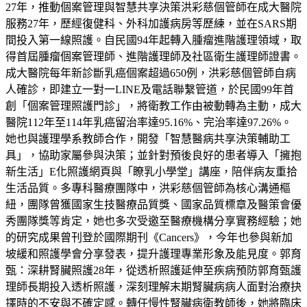
27年，推動個案管理與智慧共享決策洪彩慈個管師在成大醫院
服務27年，歷經復健科、外科加護病房等歷練，並在SARS期
間投入第一線照護。自民國94年起轉入腫瘤進階護理領域，取
得首屆腫瘤個案管理師、進階護理師及社區衛生護理師證書。
成大醫院每年新診斷乳癌個案超過650例，洪彩慈個管師自病
人確診，即建立一對一LINE及電話聯繫管道，於民國99年首
創「個案管理照護門診」，將衛教工作由被動轉為主動，成大
醫院112年至114年乳癌留治率達95.16%、完治率達97.26%。
她也與護理學系教師合作，開發「智慧醫病共享決策輔助工
具」，協助家屬參與決策；並針對預後良好的患者導入「擁抱
新生活」E化照護網頁與「瞭乳小學堂」講座，陪伴病友重拾
生活品質。多專科醫療團隊中，洪彩慈個管師為核心溝通樞
紐，團隊曾獲國家生技醫療品質獎、國家品質標章及醫策會優
秀團隊獎等肯定，她也多次受邀至醫療機構分享實務經驗；她
的研究成果曾刊登於國際期刊《Cancers》，今年也參與新加
坡緩和照護學會分享發表，提升護理專業形象及能見度。郭育
甄：深耕腎臟照護28年，從透析照護延伸至疾病預防郭育甄護
理師長期投入透析照護，深刻理解末期腎臟病病人面對治療抉
擇時的不安與不確定感。轉任慢性腎臟病衛教師後，她將臨床