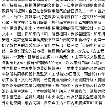
絡，持續為市民提供豐富的文化養分。日本建築大師伊東豊雄
致詞時則提到，自己在台灣從事建築設計已邁入二十年，曾於
台北、台中、高雄等地打造過多個指標性作品，這次終於一圓
心願，首次在台南操刀設計，對他而言是無比幸福的圓夢時
刻。伊東豊雄指出，本案特別採用流動的圓形環狀設計，在日
文中，「圓」與和平的「和」發音相同，象徵著圓滿、和平與
安適，期許這座建築落成後不只是台南的文化新地標，更是一
處全齡共享的溫馨場域。文化局指出，這座以「公園中的圖書
館」為設計理念的新地標，總經費約新台幣3.09億元（含工程
經費2.89億元、智慧圖書設備2,000萬元），由李科永文教基金
會捐贈1億元、教育部補助8,500萬元，以及市府自籌1.24億元
共同推動。本案由伊東豊雄擔綱設計，並由李文勝聯合建築師
事務所共同參與設計及監造，工期為520日曆天，預計於117年
竣工啟用。文化局說明，台南持續推動公共圖書館升級，將圖
書館逐步轉型為融合閱讀推廣、數位學習、親子共學及社區交
流的市民生活中心。本案建築設計融入了屋頂綠化、深簷遮陽
等永續理念，並特別規劃「中央中庭」作為兒童安全遊戲與戶
外活動空間，融合閱讀、自然與生活。館內也將建置RFID智