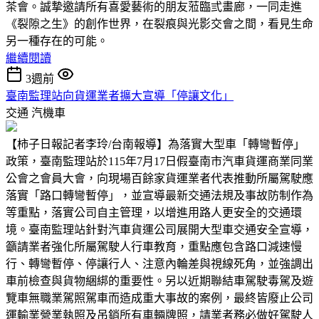
茶會。誠摯邀請所有喜愛藝術的朋友蒞臨弎畫廊，一同走進
《裂隙之生》的創作世界，在裂痕與光影交會之間，看見生命
另一種存在的可能。
繼續閱讀
3週前
臺南監理站向貨運業者擴大宣導「停讓文化」
交通
汽機車
【柿子日報記者李玲/台南報導】為落實大型車「轉彎暫停」
政策，臺南監理站於115年7月17日假臺南市汽車貨運商業同業
公會之會員大會，向現場百餘家貨運業者代表推動所屬駕駛應
落實「路口轉彎暫停」，並宣導最新交通法規及事故防制作為
等重點，落實公司自主管理，以增進用路人更安全的交通環
境。臺南監理站針對汽車貨運公司展開大型車交通安全宣導，
籲請業者強化所屬駕駛人行車教育，重點應包含路口減速慢
行、轉彎暫停、停讓行人、注意內輪差與視線死角，並強調出
車前檢查與貨物綑綁的重要性。另以近期聯結車駕駛毒駕及遊
覽車無職業駕照駕車而造成重大事故的案例，最終皆廢止公司
運輸業營業執照及吊銷所有車輛牌照，請業者務必做好駕駛人