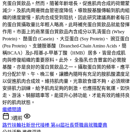
充蛋白質飲品。然而，隨著年齡增長，促進肌肉合成的荷爾蒙
減少，及肌肉周邊微血管密度降低，導致胺基酸傳輸到肌肉組
織的速度變慢，肌肉合成受到阻抗，因此研究建議高齡者每日
的蛋白質攝取量比年輕人略高，此時補充蛋白質飲品就能發揮
作用。市面上的商業蛋白質飲品內含成分以乳清蛋白 (Whey
Protein)、 酪蛋白 (Casein) 、大豆蛋白 (Soy Protein)、 豌豆蛋白
(Pea Protein) 、支鏈胺基酸（Branched-Chain Amino Acids，簡
稱BCAA）及β-羥基-β-甲基丁酸（HMB）居多，皆是合成肌
肉與修復組織的重要原料。此外， 全脂乳也含豐富的必需胺
基酸，亦是良好的蛋白質飲品之一。攝取蛋白質的頻率，應平
均分配於早、午、晚三餐，讓體內隨時有充足的胺肌酸濃度足
以促進肌肉合成效。維持肌肉量，光靠飲食還不夠，必須規律
安排肌力訓練，給予肌肉足夠的刺激，也應搭配有氧運，如快
走、游泳、騎腳踏車等，能提升心肺功能，才能有效的維持良
好的肌肉狀態。
繼續閱讀
3週前
路竹扶輪社新世代接棒 第44屆社長暨職員就職慶典