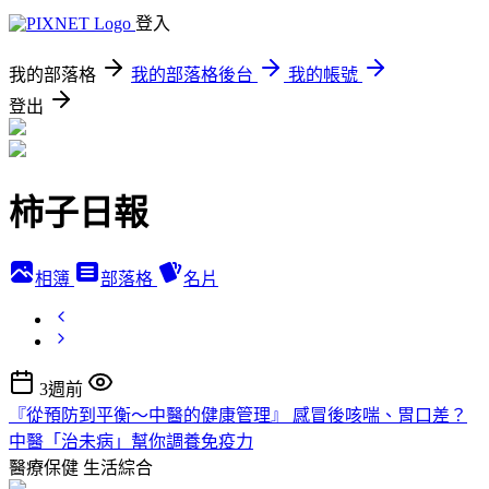
登入
我的部落格
我的部落格後台
我的帳號
登出
柿子日報
相簿
部落格
名片
3週前
『從預防到平衡～中醫的健康管理』 感冒後咳喘、胃口差？
中醫「治未病」幫你調養免疫力
醫療保健
生活綜合