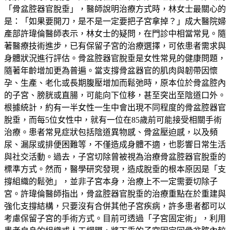
「骨盆腔器官脫垂」，醫師說明治療方式時，林女士最關心的
是：「如果要開刀，是不是一定要把子宮拿掉？」成大醫院婦
產部許瑋倫醫師表示，林女士的疑問，在門診中相當常見。隨
著醫療技術進步，已有保留子宮的治療選擇，可依患者需求與
身體狀況進行評估。骨盆腔器官脫垂是女性常見的健康問題，
隨著年齡增加更為普遍。當支撐骨盆器官的肌肉與韌帶因懷
孕、生產、老化或長期腹壓增加而鬆弛時，原本位於骨盆腔內
的子宮、膀胱或直腸，可能向下位移，甚至突出至陰道口外。
根據統計，約有一半女性一生中會出現不同程度的骨盆腔器官
脫垂，而每5位女性中，就有一位在85歲前可能接受相關手術
治療。患者常見症狀包括陰道異物感、骨盆壓迫感，以及頻
尿、漏尿或排便困難等，不僅造成身體不適，也影響日常生活
與社交活動。過去，子宮切除曾被視為治療骨盆腔器官脫垂的
標準方式。然而，醫學研究發現，造成脫垂的根本原因是「支
撐組織的鬆弛」，並非子宮本身，治療上不一定需要切除子
宮。許瑋倫醫師指出，骨盆腔器官脫垂的治療重點在於重建與
強化支撐結構，只要沒有合併其他子宮疾病，許多患者都可以
考慮保留子宮的手術方式。目前可透過「子宮固定術」，利用