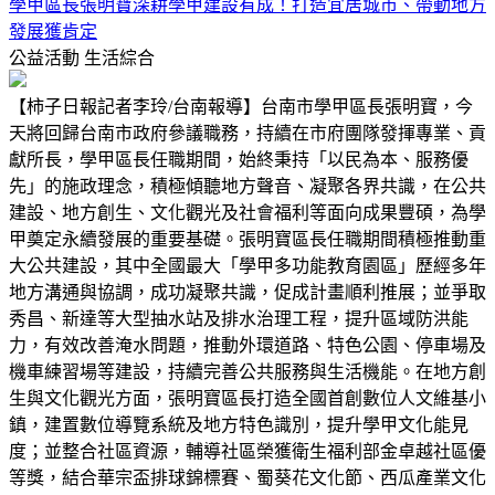
學甲區長張明寶深耕學甲建設有成！打造宜居城市、帶動地方
發展獲肯定
公益活動
生活綜合
【柿子日報記者李玲/台南報導】台南市學甲區長張明寶，今
天將回歸台南市政府參議職務，持續在市府團隊發揮專業、貢
獻所長，學甲區長任職期間，始終秉持「以民為本、服務優
先」的施政理念，積極傾聽地方聲音、凝聚各界共識，在公共
建設、地方創生、文化觀光及社會福利等面向成果豐碩，為學
甲奠定永續發展的重要基礎。張明寶區長任職期間積極推動重
大公共建設，其中全國最大「學甲多功能教育園區」歷經多年
地方溝通與協調，成功凝聚共識，促成計畫順利推展；並爭取
秀昌、新達等大型抽水站及排水治理工程，提升區域防洪能
力，有效改善淹水問題，推動外環道路、特色公園、停車場及
機車練習場等建設，持續完善公共服務與生活機能。在地方創
生與文化觀光方面，張明寶區長打造全國首創數位人文維基小
鎮，建置數位導覽系統及地方特色識別，提升學甲文化能見
度；並整合社區資源，輔導社區榮獲衛生福利部金卓越社區優
等獎，結合華宗盃排球錦標賽、蜀葵花文化節、西瓜產業文化