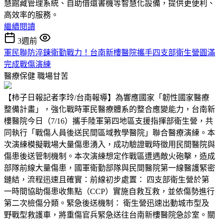
慧館藏管理系統、自助借還書機等智慧化設備，提供更便利、
高效率的服務。
繼續閱讀
3週前
軍民聯防淬鍊衛勤戰力！台南新樓醫院攜手四支部衛生營圓滿
完成戰傷演練
醫療保健
職場甘苦
【柿子日報記者李玲/台南報導】為響應國家「韌性國家醫療
整備計畫」，強化戰時軍民醫療體系的整合應變能力，台南新
樓醫院今日（7/16）攜手陸軍第四地區支援指揮部衛生營，共
同執行「戰傷人員後送民間區域教學醫院」聯合醫療演練。本
次演練模擬戰場大量傷患湧入，成功驗證戰時徵用民間醫院與
傷患後送管制機制。本次演練想定作戰區遭遇敵火砲擊，造成
部隊前線大量傷患，國軍衛勤部隊與民間醫院第一線醫護緊密
鏈結，流程迅速且確實：前線初步處置： 四支部衛生營於第
一時間協助傷患收集點（CCP）實施自救互救，並依傷勢進行
第二次檢傷分類。緊急後送機制： 衛生營迅速出動城市型及
野戰型救護車，將重傷官兵緊急送往台南新樓醫院急診室。關