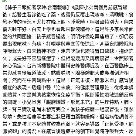
【柿子日報記者李玲/台南報導】8歲陳小弟兩個月前感冒過
後，給醫生看診後吃了藥，後續仍反覆出現咳嗽、清喉嚨、食
慾不佳的情況。尤其在晚上躺下睡覺時，呼吸聲特別大，翻來
覆去睡不好，白天上學也看起來較沒精神。這是許多家長常面
臨的共同困擾：孩子感冒過後，明明好像吃藥痊癒了，卻仍反
覆出現咳嗽、有痰、打噴嚏與鼻塞等後遺症，甚至夜間睡眠時
呼吸聲大、白天精神不濟，連帶吃飯也變得胃口缺缺、拖延許
久；或是好不容易痊癒了，但相隔幾周又再度感冒，令照顧者
身心俱疲。台南新樓醫院中醫科史峰醫師提及，在西醫臨床上
常與感冒後氣道敏感、黏膜腫脹、腺樣體肥大或鼻涕倒流相
關；然而在中醫觀點中，這是「正氣未復、餘邪未盡」感冒後
遺症的表現。透過中醫「治未病」的健康管理思維，從根本調
養體質，才是幫助孩童恢復免疫平衡、阻斷慢性過敏連鎖反應
的關鍵。小兒具有「臟腑嬌嫩，形氣未充」的生理特點，肺、
脾、腎三臟功能尚未發育完全。當孩子經歷一場感冒後，雖然
發燒、急性咽痛等主要症狀已藉由藥物緩解，但若病後調養不
當，或是孩子本身體質較為虛弱，就容易導致「正氣受損，餘
邪留戀」的情況。在感冒後遺症中的躺下睡覺時呼吸聲大、反