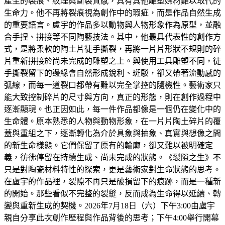
產生的裂痕、紋理與斷裂質感，具有其他雕塑媒材難以取代的
生命力。他不再將裂痕視為創作中的瑕疵，而是作品自然生成
的重要語言。盧宇的作品多以動物與人物形象作為原型，並融
合手捏、拼接等不同陶藝技法。其中，他最具代表性的創作方
式，是將柔軟的陶土片徒手撕裂，再將一片片形狀不規則的碎
片重新拼接於尚未完成的雕塑之上。與使用工具雕塑不同，徒
手撕裂留下的邊緣會自然形成銳利、斑駁，卻又帶著流動感的
弧線，而每一道裂口都帶有難以完全掌控的隨機性。藝術家只
能大致控制碎片的尺寸與方向，真正的形態，則在創作過程中
逐漸顯現。也正因如此，每一件作品都像是一個仍在變化中的
生命體。原本熟悉的人物與動物形象，在一片片陶土碎片的覆
蓋與重組之下，逐漸轉化為介於具象與抽象、真實與想像之間
的新生命樣態。它們保留了原有的輪廓，卻又難以被明確定
義，彷彿停留在持續生成、尚未完成的狀態。《裂隙之生》不
只是對陶瓷材料特性的探索，更是藝術家對生命狀態的思考。
在盧宇的作品裡，裂隙不再只是破損留下的痕跡，而是一種新
的開始。那些看似不完整的裂縫，反而成為生命得以延續、轉
變與重新生成的契機。2026年7月18日（六）下午3:00由盧宇
親自分享此次創作歷程與作品背後的思考；下午4:00舉行開幕