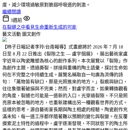
度，減少環境過敏原對脆弱呼吸道的刺激。
繼續閱讀
3週前
在裂縫之中看見生命重新生成的可能
藝文活動
圖文創作
【柿子日報記者李玲/台南報導】弎畫廊將於 2026 年 7 月 18
日至 8 月 22 日推出《裂隙之生 — 盧宇個展》，展出藝術家盧
宇近年以陶瓷雕塑為核心的創作系列。本次展覽以「裂隙」作
為創作主題，透過撕裂、拼接與重構的陶土語彙，探討生命如
何在不完整之中持續生成。展覽名稱取自一句廣為流傳的詩
句：「萬物皆有缺口，那是光照進來的地方。」裂痕與缺口，
往往象徵著破損與不完美；然而，對盧宇而言，如果轉換觀看
的角度，裂縫也可能是一道新的入口。光穿過裂隙，不只是照
亮原本被忽略的地方，也重新建構出另一種觀看世界的方式。
這樣的思考，源自藝術家長期與陶土相處的經驗。陶瓷創作充
滿未知，每一道工序都伴隨著難以預期的變化與裂變。在反覆
摸索泥土特性的過程中，盧宇逐漸發現，不同狀態下的陶土所