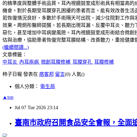
的精準度與整體手術品質。耳內視鏡鼓室成形術具有相當高的
機會。對於長期受耳膜穿孔困擾的患者而言，能有效改善生活
若恢復情況良好，多數於手術隔天可出院，減少住院對工作與
效果。周炯彤醫師提醒，若長期出現耳漏、反覆中耳炎、聽力
惡化，甚至增加中耳病變風險。耳內視鏡鼓室成形術結合微創
估與治療，協助患者恢復完整耳膜結構、改善聽力，重拾健康
(繼續閱讀...)
文章標籤：
中耳炎
內耳疾病
微創耳膜修補
耳膜穿孔
耳膜修補
柿子日報 發表在
痞客邦
留言
(0)
人氣(
)
個人分類：
衛生局
▲top
Jul
07
Tue
2026
23:14
臺南市政府召開食品安全會報，全面