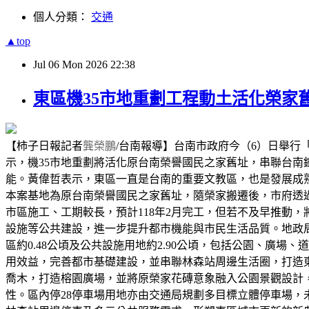
個人分類：
交通
▲top
Jul
06
Mon
2026
22:38
東區機35市地重劃工程動土活化榮家
【柿子日報記者
龔榮鵬
/台南報導】台南市政府今（6）日舉行
示，機35市地重劃將活化原台南榮譽國民之家舊址，串聯台
能。黃偉哲表示，東區一直是台南的重要文教區，也是發展成
本案基地為原台南榮譽國民之家舊址，隨榮家搬遷後，市府透過市
市區施工、工期較長，預計118年2月完工，但若不及早推動
設施等公共建設，進一步提升都市機能與市民生活品質。地政局表
區約0.48公頃及公共設施用地約2.90公頃，包括公園、廣
用效益，完善都市基礎建設，並串聯林森站周邊生活圈，打造
喬木，打造榕園廣場，並將原榮家花磚意象融入公園景觀設計，
性。區內停28停車場用地亦由交通局規劃多目標立體停車場，