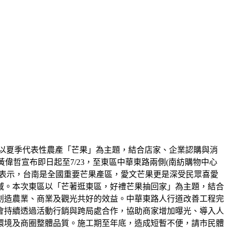
以夏季代表性農產「芒果」為主題，結合店家、企業認購與消
偉哲宣布即日起至7/23，至東區中華東路兩側(南紡購物中心
哲表示，台南是全國重要芒果產區，愛文芒果更是深受民眾喜愛
域。本次東區以「芒著逛東區，好禮芒果抽回家」為主題，結合
創造農業、商業及觀光共好的效益。中華東路人行道改善工程完
會持續透過活動行銷與跨局處合作，協助商家增加曝光、導入人
環境及商圈整體品質。施工期至年底，造成短暫不便，請市民體