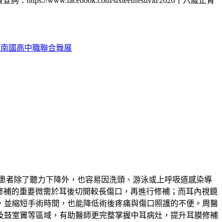
facebook.com/sixteenfestival/2026十六歲正青
ER臺南國高中職聯合舞展
患者除了聽力下降外，也容易因洗頭、游泳或上呼吸道感染導
成為耳膜修補的重要微需於耳後切開較長傷口，再進行修補；而耳內視鏡
，並縮短手術時間，也能降低術後疼痛與傷口照護的不便。周醫
及鼓室竇等區域，有助醫師更完整掌握中耳病灶，提升耳膜修補