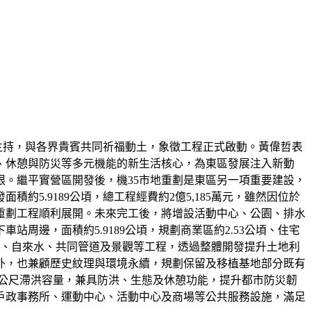
哲主持，與各界貴賓共同祈福動土，象徵工程正式啟動。黃偉哲表
、休憩與防災等多元機能的新生活核心，為東區發展注入新動
。繼平實營區開發後，機35市地重劃是東區另一項重要建設，
5.9189公頃，總工程經費約2億5,185萬元，雖然因位於
讓重劃工程順利展開。未來完工後，將增設活動中心、公園、排水
周邊，面積約5.9189公頃，規劃商業區約2.53公頃、住宅
污水、自來水、共同管道及景觀等工程，透過整體開發提升土地利
外，也兼顧歷史紋理與環境永續，規劃保留及移植基地部分既有
方公尺滯洪容量，兼具防洪、生態及休憩功能，提升都市防災韌
、戶政事務所、運動中心、活動中心及商場等公共服務設施，滿足