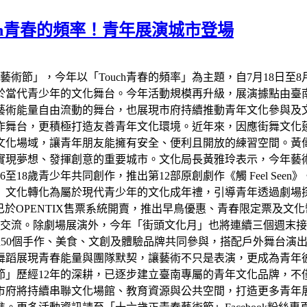
uch青春的頻率！青年展演城市登場
藝術節」，今年以「Touch青春的頻率」為主題，自7月18日
於當代青少年的文化舞台。今年活動規模再升級，展演據點由臺
藝術能量自由流動的舞台，也展現市府持續推動青年文化參與及
作舞台，更積極打造友善青年文化環境。近年來，因應街舞文化
文化場域，讓青年朋友能擁有安全、便利且開放的練習空間。黃
實現夢想、發揮創意的重要城市。文化局長黃雅玲表示，今年藝
至18歲青少年共同創作，推出第12部原創劇作《觸 Feel S
文化轉化為屬於現代青少年的文化成年禮，引導青年透過劇場探索
，目前已於OPENTIX售票系統開賣，推出早鳥優惠、青春限定票
術交流。除劇場展演外，今年「街頭文化月」也將連續三個週末接
0個手作、美食、文創及體驗品牌共同參與，搭配戶外舞台演出，打造
舞蹈展現青春能量與團隊默契，讓藝術不只是表演，更成為青年
節」歷經12年的深耕，已逐步建立臺南專屬的青年文化品牌，不
市府將持續串聯文化場館、教育資源與公共空間，打造更多青年