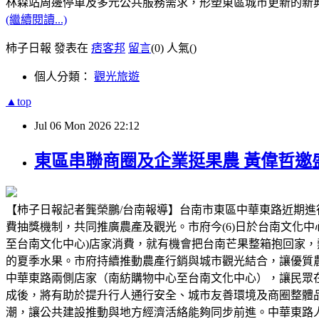
林森站周邊停車及多元公共服務需求，形塑東區城市更新的新
(繼續閱讀...)
柿子日報 發表在
痞客邦
留言
(0)
人氣(
)
個人分類：
觀光旅遊
▲top
Jul
06
Mon
2026
22:12
東區串聯商圈及企業挺果農 黃偉哲邀
【柿子日報記者龔榮鵬/台南報導】台南市東區中華東路近期
費抽獎機制，共同推廣農產及觀光。市府今(6)日於台南文化中
至台南文化中心)店家消費，就有機會把台南芒果整箱抱回家
的夏季水果。市府持續推動農產行銷與城市觀光結合，讓優質
中華東路兩側店家（南紡購物中心至台南文化中心），讓民眾
成後，將有助於提升行人通行安全、城市友善環境及商圈整體
潮，讓公共建設推動與地方經濟活絡能夠同步前進。中華東路