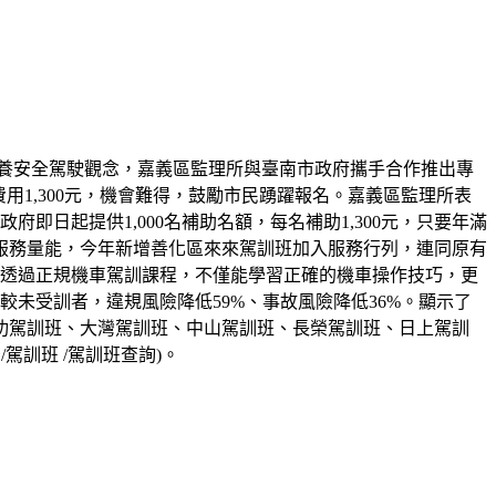
養安全駕駛觀念，嘉義區監理所與臺南市政府攜手合作推出專
練費用1,300元，機會難得，鼓勵市民踴躍報名。嘉義區監理所表
日起提供1,000名補助名額，每名補助1,300元，只要年滿
服務量能，今年新增善化區來來駕訓班加入服務行列，連同原有
，透過正規機車駕訓課程，不僅能學習正確的機車操作技巧，更
未受訓者，違規風險降低59%、事故風險降低36%。顯示了
功駕訓班、大灣駕訓班、中山駕訓班、長榮駕訓班、日上駕訓
訓班 /駕訓班查詢)。