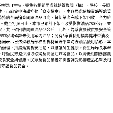
書長林榮川主持，邀集各相關局處就轄管機關（構）、學校、長照
性，市府會中決議推動「食安標章」，由各局處依權責輔導轄管
時持續全面追查問題油品流向，督促業者完成下架回收，全力維
。截至7月6日止，本市已累計下架回收受影響油品780公斤，並
家，共下架回收問題油品93公斤。此外，為落實餐飲供餐安全管
953家均確認未使用案內油品；另有5家曾使用福壽健味香油及
育局表示已透過教育部校園食材登錄平臺清查油品使用情形，本
事項辦理，持續落實食安把關，以維護師生健康。衛生局局長李翠
，呼籲民眾減少攝取碳烤及高溫油炸等食品，以降低相關暴露風
飲食安全與健康。民眾及食品業者如需查詢受影響產品名單及相
，共同守護食品安全。