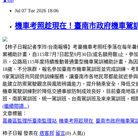
▲top
Jul
07
Tue
2026
18:06
機車考照趁現在！臺南市政府機車駕訓補助
【柿子日報記者李玲/台南報導】考量機車考照旺季落在每年
案補助計畫，自115年7月7日起至9月30日(或名額用罄)止，
示，公路局115年度持續推動普通重型機車駕訓補助計畫，為因
18歲、不分族群，報名參加臺南市機車駕訓班並完成訓練、
9家駕訓班共同提供訓練服務，讓臺南市各地民眾都能就近參
能建立防禦駕駛觀念與風險辨識能力，提升騎乘安全，降低交通
機車駕駛訓練對於降低交通事故防制成效良好，目前臺南地區
班、南凱駕訓班、統一駕訓班、台南駕訓班及來來駕訓班，相關機
(繼續閱讀...)
文章標籤：
嘉義區監理所臺南監理站
機車考照趁現在
臺南市政府機車駕
柿子日報 發表在
痞客邦
留言
(0)
人氣(
)