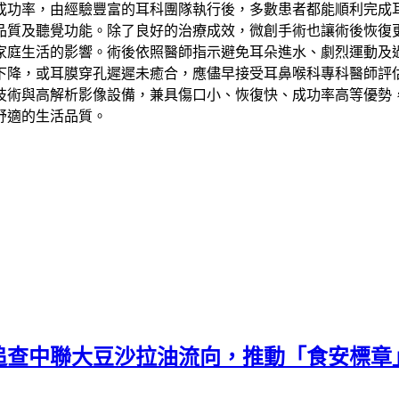
成功率，由經驗豐富的耳科團隊執行後，多數患者都能順利完成
品質及聽覺功能。除了良好的治療成效，微創手術也讓術後恢復
家庭生活的影響。術後依照醫師指示避免耳朵進水、劇烈運動及
下降，或耳膜穿孔遲遲未癒合，應儘早接受耳鼻喉科專科醫師評
技術與高解析影像設備，兼具傷口小、恢復快、成功率高等優勢
舒適的生活品質。
追查中聯大豆沙拉油流向，推動「食安標章