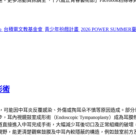
「十六歲正青春藝術節」Facebook粉絲專頁查詢：https://www.
心
台積電文教基金會
青少年扮戲計畫
2026 POWER SUMM
形術
病，可能因中耳炎反覆感染、外傷或掏耳朵不慎等原因造成。部分
視鏡鼓室成形術（Endoscopic Tympanoplasty）
道直接進入中耳完成手術，大幅減少耳後切口及正常組織的破壞
視野，能更清楚觀察鼓膜及中耳內較隱蔽的構造，例如鼓室前方