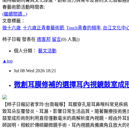
南持續朝向兼具文化厚度、創新活力與青年友善的文化首都邁進。更多活動資訊請至
春藝術節活動時間表:
(繼續閱讀...)
文章標籤：
做十六歲
十六歲正青春藝術節
Touch青春的頻率
台江文化中
柿子日報 發表在
痞客邦
留言
(0)
人氣(
)
個人分類：
藝文活動
▲top
Jul
08
Wed
2026
18:21
微創耳膜修補的選擇耳內視鏡鼓室成
【柿子日報記者李玲/台南報導】耳膜穿孔是耳鼻喉科常見疾
致耳朵反覆發炎、耳漏，影響日常生活品質。隨著醫療技術進步，耳內
鼓室成形術則利用直徑僅數毫米的高解析度內視鏡，經由外耳
師說明，相較於傳統顯微鏡手術，耳內視鏡具備廣角且放大的