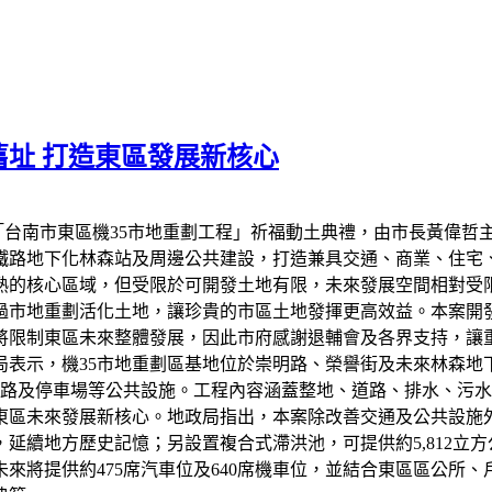
舊址 打造東區發展新核心
「台南市東區機35市地重劃工程」祈福動土典禮，由市長黃偉
南鐵路地下化林森站及周邊公共建設，打造兼具交通、商業、住宅
熟的核心區域，但受限於可開發土地有限，未來發展空間相對受限
地重劃活化土地，讓珍貴的市區土地發揮更高效益。本案開發面積約
，將限制東區未來整體發展，因此市府感謝退輔會及各界支持，
示，機35市地重劃區基地位於崇明路、榮譽街及未來林森地下車站
場、道路及停車場等公共設施。工程內容涵蓋整地、道路、排水、
東區未來發展新核心。地政局指出，本案除改善交通及公共設施
延續地方歷史記憶；另設置複合式滯洪池，可提供約5,812立
未來將提供約475席汽車位及640席機車位，並結合東區區公所