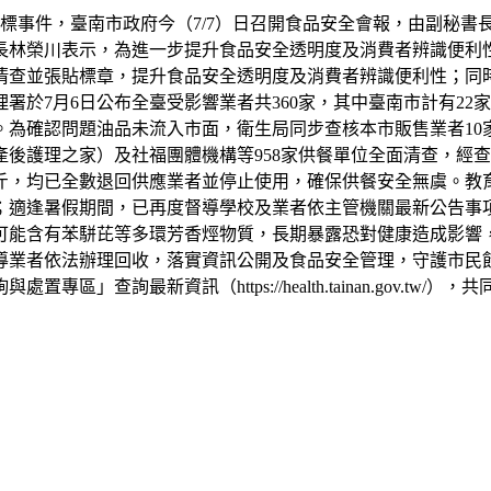
超標事件，臺南市政府今（7/7）日召開食品安全會報，由副秘
長林榮川表示，為進一步提升食品安全透明度及消費者辨識便利
清查並張貼標章，提升食品安全透明度及消費者辨識便利性；同
於7月6日公布全臺受影響業者共360家，其中臺南市計有22家
為確認問題油品未流入市面，衛生局同步查核本市販售業者10
後護理之家）及社福團體機構等958家供餐單位全面清查，經查
公斤，均已全數退回供應業者並停止使用，確保供餐安全無虞。教
號；適逢暑假期間，已再度督導學校及業者依主管機關最新公告
可能含有苯駢芘等多環芳香烴物質，長期暴露恐對健康造成影響
導業者依法辦理回收，落實資訊公開及食品安全管理，守護市民
詢最新資訊（https://health.tainan.gov.tw/）