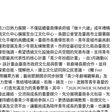
至8月23日熱力展開，不僅延續臺南傳承府城「做十六歲」成年禮精
南文化中心擴展至台江文化中心、吳園公會堂及臺南市立圖書館
文化平權的具體成果。臺南市長黃偉哲表示，青年是城市最具創
蓬勃發展及青少年朋友練舞需求。市府從最初從文化局自臺南文
偉哲強調，希望透過文化設施與公共空間的完善布建，支持青年
術節最具代表性的核心計畫「青少年扮戲計畫」，自3月啟動以
een》。該計畫由臺南市政府文化局與影響．新劇場長期合作。並持
自我、理解他人，建立文化認同與公民意識。《觸 Feel
及文化幣購票方案；藝術節期間亦同步辦理「青少年劇場觀察員」及
力登場，集結嘻哈講座、街舞、饒舌、DJ、塗鴉等青年喜愛的
充滿活力的青春聚落。其中，「2026 POWER SUMMER
彼此連結、交流與成長的重要媒介，充分展現臺南多元包容、充
僅持續培養青少年藝術參與人口，更透過劇場教育、街頭文化、
展演及交流平台，讓藝術成為陪伴青年成長的重要力量，也讓臺