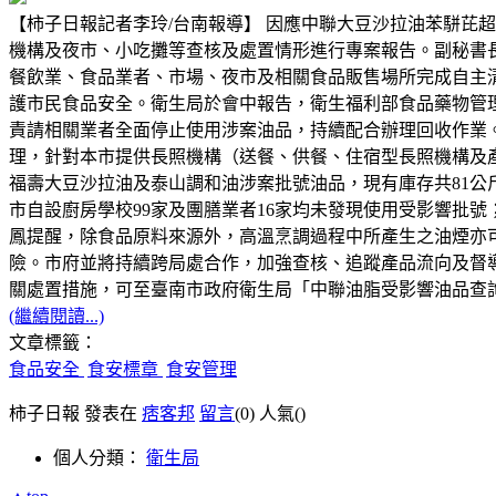
【柿子日報記者李玲/台南報導】 因應中聯大豆沙拉油苯駢芘
機構及夜市、小吃攤等查核及處置情形進行專案報告。副秘書
餐飲業、食品業者、市場、夜市及相關食品販售場所完成自主
護市民食品安全。衛生局於會中報告，衛生福利部食品藥物管理署
責請相關業者全面停止使用涉案油品，持續配合辦理回收作業。
理，針對本市提供長照機構（送餐、供餐、住宿型長照機構及產
福壽大豆沙拉油及泰山調和油涉案批號油品，現有庫存共81
市自設廚房學校99家及團膳業者16家均未發現使用受影響批
鳳提醒，除食品原料來源外，高溫烹調過程中所產生之油煙亦
險。市府並將持續跨局處合作，加強查核、追蹤產品流向及督
關處置措施，可至臺南市政府衛生局「中聯油脂受影響油品查詢與處置專區」查
(繼續閱讀...)
文章標籤：
食品安全
食安標章
食安管理
柿子日報 發表在
痞客邦
留言
(0)
人氣(
)
個人分類：
衛生局