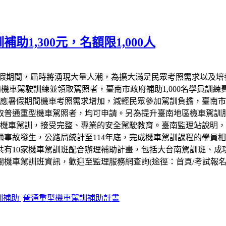
1,300元，名額限1,000人
暑假期間，屆時將湧現大量人潮，為擴大滿足民眾考照需求以及培
參加機車駕駛訓練並領取駕照者，臺南市政府補助1,000名學員訓
應暑假期間機車考照需求增加，減輕民眾參加駕訓負擔，臺南市政府即
考取普通重型機車駕照者，均可申請。另為提升臺南地區機車駕訓
與機車駕訓，接受完整、專業的安全駕駛教育。臺南監理站說明
事故發生，公路局統計至114年底，完成機車駕訓課程的學員相較
共有10家機車駕訓班配合辦理補助計畫，包括大台南駕訓班、成
車駕訓班資訊，歡迎至監理服務網查詢(途徑：首頁/考試報名/駕
訓補助
普通重型機車駕訓補助計畫