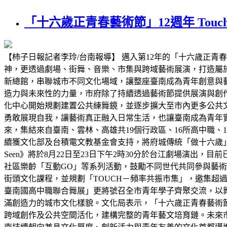
「十六歲正青春藝術節」12週年 To
【柿子日報記者李玲/台南報導】 邁入第12年的「十六歲正青春
神，更透過劇場、街舞、音樂、市集與跨域藝術展演，打造屬
新總館，串聯城市不同文化場域，讓整座臺南成為青年創意與
造力與未來性的力量，市府除了持續透過藝術節提供展演與創
化中心開始規劃建置公共練舞鏡，並逐步擴大至市內更多公共
勇敢展現自我，讓藝術真正融入日常生活，也讓臺南成為青年
來，集結來自臺南、雲林、高雄共19個行政區、16所高中職、16
續獲文化部及台積電文教基金會支持，將府城傳統「做十六歲」
Seen》將於8月22日至23日下午2時30分於台江劇場演出
社區樂齡「互動GO」等系列活動，鼓勵不同世代共同參與藝
街頭文化課程，並規劃「TOUCH－頻率共振市集」，邀集超過5
臺南國高中職聯合舞展」更將號召全市青年學子齊聚交流，以
滿創造力的城市文化樣貌。文化局表示，「十六歲正青春藝術
跨域創作及公共空間活化，建構完整的青年藝文培育鏈。未來