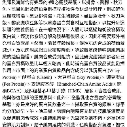
魚類及海鮮含有完整的9種必需胺基酸，以排骨、豬腳、秋刀
魚、虱目魚肚及鮭魚為例搭配植物性食材設計料理，例如鮭魚
豆腐味噌湯、黑豆排骨湯、花生豬腳湯、虱目魚肚粥、秋刀魚
飯、黎麥鷹嘴豆飯等採葷素蛋白質食材互相搭配，以提升每道
料理的營養價值。在一般情況下，人體可以透過均衡飲食攝取
蛋白質，經消化系統分解為胺基酸後吸收，因此不需要額外補
充蛋白質飲品。然而，隨著年齡增長，促進肌肉合成的荷爾蒙
減少，及肌肉周邊微血管密度降低，導致胺基酸傳輸到肌肉組
織的速度變慢，肌肉合成受到阻抗，因此研究建議高齡者每日
的蛋白質攝取量比年輕人略高，此時補充蛋白質飲品就能發揮
作用。市面上的商業蛋白質飲品內含成分以乳清蛋白 (Whey
Protein)、 酪蛋白 (Casein) 、大豆蛋白 (Soy Protein)、 豌豆蛋白
(Pea Protein) 、支鏈胺基酸（Branched-Chain Amino Acids，簡
稱BCAA）及β-羥基-β-甲基丁酸（HMB）居多，皆是合成肌
肉與修復組織的重要原料。此外， 全脂乳也含豐富的必需胺
基酸，亦是良好的蛋白質飲品之一。攝取蛋白質的頻率，應平
均分配於早、午、晚三餐，讓體內隨時有充足的胺肌酸濃度足
以促進肌肉合成效。維持肌肉量，光靠飲食還不夠，必須規律
安排肌力訓練，給予肌肉足夠的刺激，也應搭配有氧運，如快