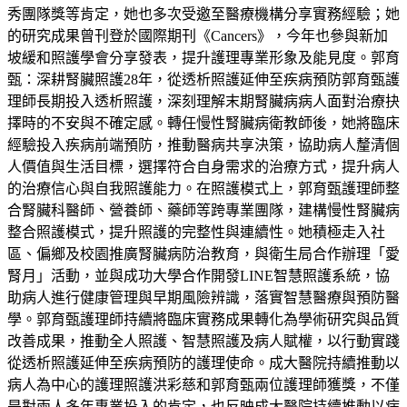
秀團隊獎等肯定，她也多次受邀至醫療機構分享實務經驗；她
的研究成果曾刊登於國際期刊《Cancers》，今年也參與新加
坡緩和照護學會分享發表，提升護理專業形象及能見度。郭育
甄：深耕腎臟照護28年，從透析照護延伸至疾病預防郭育甄護
理師長期投入透析照護，深刻理解末期腎臟病病人面對治療抉
擇時的不安與不確定感。轉任慢性腎臟病衛教師後，她將臨床
經驗投入疾病前端預防，推動醫病共享決策，協助病人釐清個
人價值與生活目標，選擇符合自身需求的治療方式，提升病人
的治療信心與自我照護能力。在照護模式上，郭育甄護理師整
合腎臟科醫師、營養師、藥師等跨專業團隊，建構慢性腎臟病
整合照護模式，提升照護的完整性與連續性。她積極走入社
區、偏鄉及校園推廣腎臟病防治教育，與衛生局合作辦理「愛
腎月」活動，並與成功大學合作開發LINE智慧照護系統，協
助病人進行健康管理與早期風險辨識，落實智慧醫療與預防醫
學。郭育甄護理師持續將臨床實務成果轉化為學術研究與品質
改善成果，推動全人照護、智慧照護及病人賦權，以行動實踐
從透析照護延伸至疾病預防的護理使命。成大醫院持續推動以
病人為中心的護理照護洪彩慈和郭育甄兩位護理師獲獎，不僅
是對兩人多年專業投入的肯定，也反映成大醫院持續推動以病