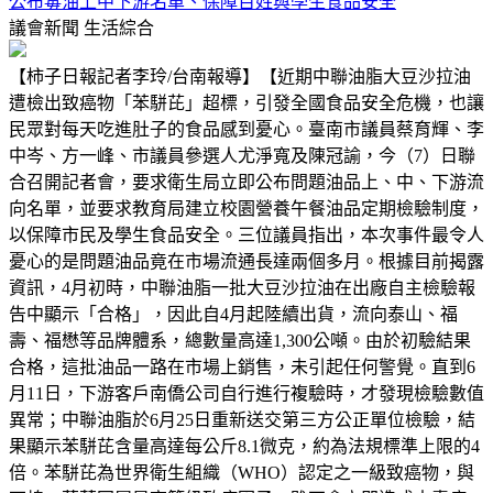
公布毒油上中下游名單、保障百姓與學生食品安全
議會新聞
生活綜合
【柿子日報記者李玲/台南報導】【近期中聯油脂大豆沙拉油
遭檢出致癌物「苯駢芘」超標，引發全國食品安全危機，也讓
民眾對每天吃進肚子的食品感到憂心。臺南市議員蔡育輝、李
中岑、方一峰、市議員參選人尤淨寬及陳冠諭，今（7）日聯
合召開記者會，要求衛生局立即公布問題油品上、中、下游流
向名單，並要求教育局建立校園營養午餐油品定期檢驗制度，
以保障市民及學生食品安全。三位議員指出，本次事件最令人
憂心的是問題油品竟在市場流通長達兩個多月。根據目前揭露
資訊，4月初時，中聯油脂一批大豆沙拉油在出廠自主檢驗報
告中顯示「合格」，因此自4月起陸續出貨，流向泰山、福
壽、福懋等品牌體系，總數量高達1,300公噸。由於初驗結果
合格，這批油品一路在市場上銷售，未引起任何警覺。直到6
月11日，下游客戶南僑公司自行進行複驗時，才發現檢驗數值
異常；中聯油脂於6月25日重新送交第三方公正單位檢驗，結
果顯示苯駢芘含量高達每公斤8.1微克，約為法規標準上限的4
倍。苯駢芘為世界衛生組織（WHO）認定之一級致癌物，與