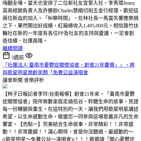
嗨翻全場。當天也安排了二位新社友宣誓入社，李秀環Jenny
菜商經銷負責人及許勝欽Charles慧縉切削五金行經理，歡迎這
兩位新血的加入。「糾察時間」，在林社長一馬當先響應樂捐
之下，果然開出好成績，紅箱總收入1,495,000元。相信路竹扶
輪社在新的一年度有各位PP及社友的支持與愛護，一定會創
造佳績、社運昌隆。
繼續閱讀
3週前
「社團法人 臺南市憂鬱症關懷協會，創會21年慶典」」，將
與歌星明星樂齡笑顏「免費公益演唱會
議會新聞
音樂評析
【柿子日報記者李玲/台南報導】創會21年來，「臺南市憂鬱
症關懷協會」陪伴無數家庭走過低谷，聆聽生命的故事，見證
每一份轉變與重生。在這特別的一天，讓我們用歌星明星講述
希望，以生命感動生命，敬邀您一同參與這場意義非凡的生命
饗宴。【亮點一】完美結合生命故事，非常精彩！！非常感
動！！非常震撼！！滿心期待，會是你沒聽過，最感動的～
((歌星明星～免費公益～演唱會))！！！敬邀請「關心憂鬱症