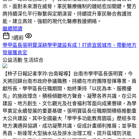
示，面對未來潛在威脅，軍民醫療機制的鏈結愈加關鍵。雙方
將持續深化平行聯繫與定期演習，持續提升軍民聯合救護效
能，建立高效、強韌的現代化醫療救援網絡。
繼續閱讀
3週前
學甲區長張明寶深耕學甲建設有成！打造宜居城市、帶動地方
發展獲肯定
公益活動
生活綜合
【柿子日報記者李玲/台南報導】台南市學甲區長張明寶，今
天將回歸台南市政府參議職務，持續在市府團隊發揮專業、貢
獻所長，學甲區長任職期間，始終秉持「以民為本、服務優
先」的施政理念，積極傾聽地方聲音、凝聚各界共識，在公共
建設、地方創生、文化觀光及社會福利等面向成果豐碩，為學
甲奠定永續發展的重要基礎。張明寶區長任職期間積極推動重
大公共建設，其中全國最大「學甲多功能教育園區」歷經多年
地方溝通與協調，成功凝聚共識，促成計畫順利推展；並爭取
秀昌、新達等大型抽水站及排水治理工程，提升區域防洪能