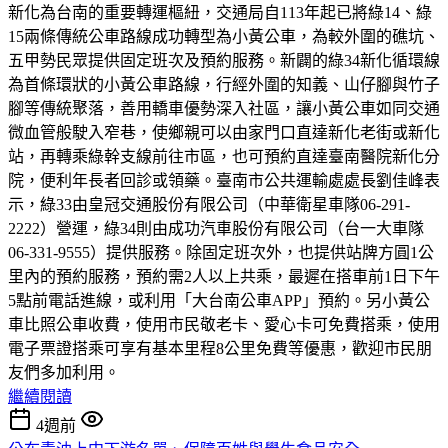
新化為台南的重要轉運樞紐，交通局自113年起已將綠14、綠
15兩條傳統公車路線成功轉型為小黃公車，為較外圍的礁坑、
五甲勢民眾提供固定班次及預約服務。新闢的綠34新化循環線
為首條環狀的小黃公車路線，行經外圍的知義、山仔腳與竹子
腳等傳統聚落，善用轎車優勢深入社區，讓小黃公車如同交通
微血管般駛入窄巷，使鄉親可以由家門口直達新化老街或新化
站，再轉乘綠幹支線前往市區，也可預約直達臺南醫院新化分
院，便利年長者回診或領藥。臺南市公共運輸處處長劉佳峰表
示，綠33由皇冠交通股份有限公司（中華衛星車隊06-291-
2222）營運，綠34則由成功汽車股份有限公司（台一大車隊
06-331-9555）提供服務。除固定班次外，也提供站牌方圓1公
里內的預約服務，預約需2人以上共乘，最遲在搭車前1日下午
5點前電話進線，或利用「大台南公車APP」預約。另小黃公
車比照公車收費，使用市民敬老卡、愛心卡可免費搭乘，使用
電子票證搭乘可享有基本里程8公里免費等優惠，歡迎市民朋
友們多加利用。
繼續閱讀
4週前