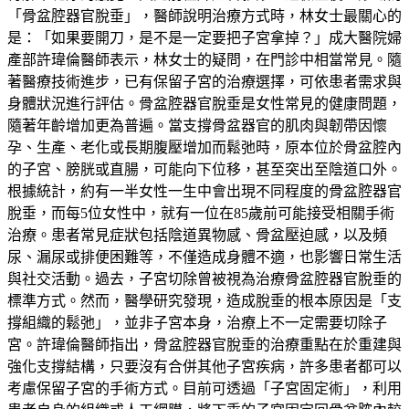
「骨盆腔器官脫垂」，醫師說明治療方式時，林女士最關心的
是：「如果要開刀，是不是一定要把子宮拿掉？」成大醫院婦
產部許瑋倫醫師表示，林女士的疑問，在門診中相當常見。隨
著醫療技術進步，已有保留子宮的治療選擇，可依患者需求與
身體狀況進行評估。骨盆腔器官脫垂是女性常見的健康問題，
隨著年齡增加更為普遍。當支撐骨盆器官的肌肉與韌帶因懷
孕、生產、老化或長期腹壓增加而鬆弛時，原本位於骨盆腔內
的子宮、膀胱或直腸，可能向下位移，甚至突出至陰道口外。
根據統計，約有一半女性一生中會出現不同程度的骨盆腔器官
脫垂，而每5位女性中，就有一位在85歲前可能接受相關手術
治療。患者常見症狀包括陰道異物感、骨盆壓迫感，以及頻
尿、漏尿或排便困難等，不僅造成身體不適，也影響日常生活
與社交活動。過去，子宮切除曾被視為治療骨盆腔器官脫垂的
標準方式。然而，醫學研究發現，造成脫垂的根本原因是「支
撐組織的鬆弛」，並非子宮本身，治療上不一定需要切除子
宮。許瑋倫醫師指出，骨盆腔器官脫垂的治療重點在於重建與
強化支撐結構，只要沒有合併其他子宮疾病，許多患者都可以
考慮保留子宮的手術方式。目前可透過「子宮固定術」，利用