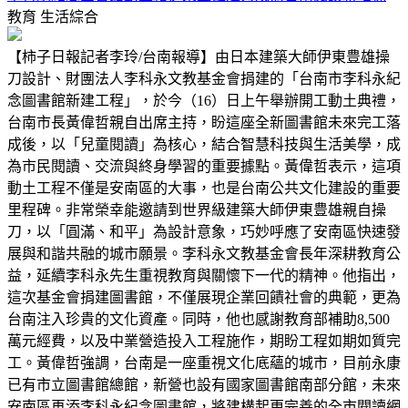
教育
生活綜合
【柿子日報記者李玲/台南報導】由日本建築大師伊東豊雄操
刀設計、財團法人李科永文教基金會捐建的「台南市李科永紀
念圖書館新建工程」，於今（16）日上午舉辦開工動土典禮，
台南市長黃偉哲親自出席主持，盼這座全新圖書館未來完工落
成後，以「兒童閱讀」為核心，結合智慧科技與生活美學，成
為市民閱讀、交流與終身學習的重要據點。黃偉哲表示，這項
動土工程不僅是安南區的大事，也是台南公共文化建設的重要
里程碑。非常榮幸能邀請到世界級建築大師伊東豊雄親自操
刀，以「圓滿、和平」為設計意象，巧妙呼應了安南區快速發
展與和諧共融的城市願景。李科永文教基金會長年深耕教育公
益，延續李科永先生重視教育與關懷下一代的精神。他指出，
這次基金會捐建圖書館，不僅展現企業回饋社會的典範，更為
台南注入珍貴的文化資產。同時，他也感謝教育部補助8,500
萬元經費，以及中業營造投入工程施作，期盼工程如期如質完
工。黃偉哲強調，台南是一座重視文化底蘊的城市，目前永康
已有市立圖書館總館，新營也設有國家圖書館南部分館，未來
安南區再添李科永紀念圖書館，將建構起更完善的全市閱讀網