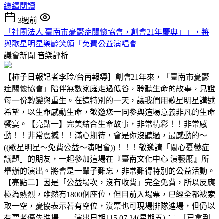
繼續閱讀
3週前
「社團法人 臺南市憂鬱症關懷協會，創會21年慶典」」，將
與歌星明星樂齡笑顏「免費公益演唱會
議會新聞
音樂評析
【柿子日報記者李玲/台南報導】創會21年來，「臺南市憂鬱
症關懷協會」陪伴無數家庭走過低谷，聆聽生命的故事，見證
每一份轉變與重生。在這特別的一天，讓我們用歌星明星講述
希望，以生命感動生命，敬邀您一同參與這場意義非凡的生命
饗宴。【亮點一】完美結合生命故事，非常精彩！！非常感
動！！非常震撼！！滿心期待，會是你沒聽過，最感動的～
((歌星明星～免費公益～演唱會))！！！敬邀請「關心憂鬱症
議題」的朋友，一起參加這場在『臺南文化中心 演藝廳』所
舉辦的演出。將會是一輩子難忘，非常難得特別的公益活動。
【亮點二】因是「公益場次，沒有收費」完全免費，所以反應
極為熱烈，雖然有1800個座位，但目前入場票，已經全都被索
取一空，憂協表示若有空位，沒票也可現場排隊進場，但仍以
有票者優先進場……演出日期115.07.24(星期五)：1.「已拿到