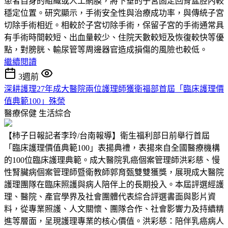
患者自身的組織或人工網膜，將下垂的子宮固定回骨盆腔內較
穩定位置。研究顯示，手術安全性與治療成功率，與傳統子宮
切除手術相近。相較於子宮切除手術，保留子宮的手術通常具
有手術時間較短、出血量較少、住院天數較短及恢復較快等優
點，對膀胱、輸尿管等周邊器官造成損傷的風險也較低。
繼續閱讀
3週前
深耕護理27年成大醫院兩位護理師獲衛福部首屆「臨床護理價
值典範100」殊榮
醫療保健
生活綜合
【柿子日報記者李玲/台南報導】衛生福利部日前舉行首屆
「臨床護理價值典範100」表揚典禮，表揚來自全國醫療機構
的100位臨床護理典範。成大醫院乳癌個案管理師洪彩慈、慢
性腎臟病個案管理師暨衛教師郭育甄雙雙獲獎，展現成大醫院
護理團隊在臨床照護與病人陪伴上的長期投入。本屆評選經護
理、醫院、產官學界及社會團體代表綜合評選書面與影片資
料，從專業照護、人文關懷、團隊合作、社會影響力及持續精
進等層面，呈現護理專業的核心價值。洪彩慈：陪伴乳癌病人