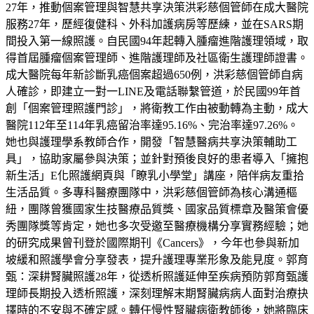
27年，推動個案管理與智慧共享決策洪彩慈個管師在成大醫院
服務27年，歷經復健科、外科加護病房等歷練，並在SARS期
間投入第一線照護。自民國94年起轉入腫瘤進階護理領域，取
得首屆腫瘤個案管理師、進階護理師及社區衛生護理師證書。
成大醫院每年新診斷乳癌個案超過650例，洪彩慈個管師自病
人確診，即建立一對一LINE及電話聯繫管道，於民國99年首
創「個案管理照護門診」，將衛教工作由被動轉為主動，成大
醫院112年至114年乳癌留治率達95.16%、完治率達97.26%。
她也與護理學系教師合作，開發「智慧醫病共享決策輔助工
具」，協助家屬參與決策；並針對預後良好的患者導入「擁抱
新生活」E化照護網頁與「瞭乳小學堂」講座，陪伴病友重拾
生活品質。多專科醫療團隊中，洪彩慈個管師為核心溝通樞
紐，團隊曾獲國家生技醫療品質獎、國家品質標章及醫策會優
秀團隊獎等肯定，她也多次受邀至醫療機構分享實務經驗；她
的研究成果曾刊登於國際期刊《Cancers》，今年也參與新加
坡緩和照護學會分享發表，提升護理專業形象及能見度。郭育
甄：深耕腎臟照護28年，從透析照護延伸至疾病預防郭育甄護
理師長期投入透析照護，深刻理解末期腎臟病病人面對治療抉
擇時的不安與不確定感。轉任慢性腎臟病衛教師後，她將臨床