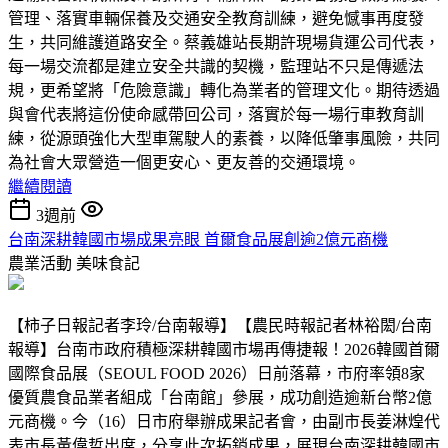
管理、落實車輛保養及交通安全教育訓練，避免憾事再度發
生，共同維護道路安全。蔡義雄站長期許現場貨運公司代表，
每一場交流都是建立安全共識的契機，監理站不只是傳遞法
規，更希望將「危險意識」轉化為業者的管理文化。期待透過
與會代表將這份使命感帶回公司，落實於每一場行車教育訓
練，從源頭強化大型車駕駛人的素養，以降低肇事風險，共同
為社會大眾營造一個更安心、更友善的交通環境。
繼續閱讀
3週前
台南深耕韓國市場成果亮眼 首爾食品展創逾2億元商機
農業活動
美味食記
【柿子日報記者李玲/台南報導】【農民時報記者林裕閎/台南
報導】台南市政府積極深耕韓國市場再傳捷報！2026韓國首爾
國際食品展（SEOUL FOOD 2026）日前落幕，市府率領8家
優質農食品業者組成「台南館」參展，成功創造逾新台幣2億
元商機。今（16）日市府舉辦成果記者會，由副市長姜淋煌代
表市長黃偉哲出席，分享此次拓銷成果，展現台南深耕韓國市