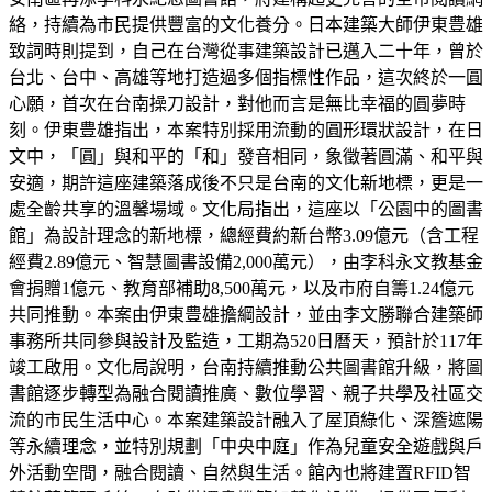
絡，持續為市民提供豐富的文化養分。日本建築大師伊東豊雄
致詞時則提到，自己在台灣從事建築設計已邁入二十年，曾於
台北、台中、高雄等地打造過多個指標性作品，這次終於一圓
心願，首次在台南操刀設計，對他而言是無比幸福的圓夢時
刻。伊東豊雄指出，本案特別採用流動的圓形環狀設計，在日
文中，「圓」與和平的「和」發音相同，象徵著圓滿、和平與
安適，期許這座建築落成後不只是台南的文化新地標，更是一
處全齡共享的溫馨場域。文化局指出，這座以「公園中的圖書
館」為設計理念的新地標，總經費約新台幣3.09億元（含工程
經費2.89億元、智慧圖書設備2,000萬元），由李科永文教基金
會捐贈1億元、教育部補助8,500萬元，以及市府自籌1.24億元
共同推動。本案由伊東豊雄擔綱設計，並由李文勝聯合建築師
事務所共同參與設計及監造，工期為520日曆天，預計於117年
竣工啟用。文化局說明，台南持續推動公共圖書館升級，將圖
書館逐步轉型為融合閱讀推廣、數位學習、親子共學及社區交
流的市民生活中心。本案建築設計融入了屋頂綠化、深簷遮陽
等永續理念，並特別規劃「中央中庭」作為兒童安全遊戲與戶
外活動空間，融合閱讀、自然與生活。館內也將建置RFID智