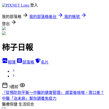
登入
我的部落格
我的部落格後台
我的帳號
登出
柿子日報
相簿
部落格
名片
3週前
『從預防到平衡～中醫的健康管理』 感冒後咳喘、胃口差？
中醫「治未病」幫你調養免疫力
醫療保健
生活綜合