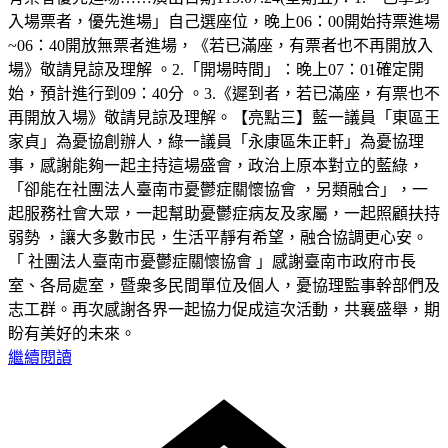
入場票者，優先進場」自己選座位，晚上06：00開始持票進場
~06：40開放無票者進場，《若已滿座，有票者也不再開放入
場》敬請見諒及理解 。2.「開場時間」：晚上07：01確定開
始，預計進行到09：40分 。3.《遲到者，若已滿座，有票也不
再開放入場》敬請見諒及理解。【亮點三】藍一議員「東區王
家貞」為憂協創辦人，綠一議員「永康區朱正軒」為憂協理
事，感謝能夠一起主持這場盛會，政治上原本對立的藍綠，
「卻能在社團法人臺南市憂鬱症關懷協會 ，另類融合」，一
起服務社會大眾，一起幫助憂鬱症病友及家屬，一起照顧扶持
弱勢 ，讓大多數市民，生活平靜有希望，融合協調更心安。
「 社團法人臺南市憂鬱症關懷協會 」感謝臺南市政府市長
室、各局處室，暨衆多民間單位及個人，憂協理監事幹部們及
志工群。再次感謝各界一起協力促成這次活動，共襄盛舉，期
盼有美好的未來。
繼續閱讀