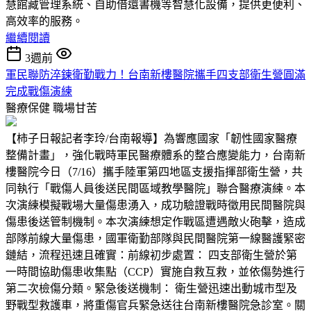
慧館藏管理系統、自助借還書機等智慧化設備，提供更便利、
高效率的服務。
繼續閱讀
3週前
軍民聯防淬鍊衛勤戰力！台南新樓醫院攜手四支部衛生營圓滿
完成戰傷演練
醫療保健
職場甘苦
【柿子日報記者李玲/台南報導】為響應國家「韌性國家醫療
整備計畫」，強化戰時軍民醫療體系的整合應變能力，台南新
樓醫院今日（7/16）攜手陸軍第四地區支援指揮部衛生營，共
同執行「戰傷人員後送民間區域教學醫院」聯合醫療演練。本
次演練模擬戰場大量傷患湧入，成功驗證戰時徵用民間醫院與
傷患後送管制機制。本次演練想定作戰區遭遇敵火砲擊，造成
部隊前線大量傷患，國軍衛勤部隊與民間醫院第一線醫護緊密
鏈結，流程迅速且確實：前線初步處置： 四支部衛生營於第
一時間協助傷患收集點（CCP）實施自救互救，並依傷勢進行
第二次檢傷分類。緊急後送機制： 衛生營迅速出動城市型及
野戰型救護車，將重傷官兵緊急送往台南新樓醫院急診室。關