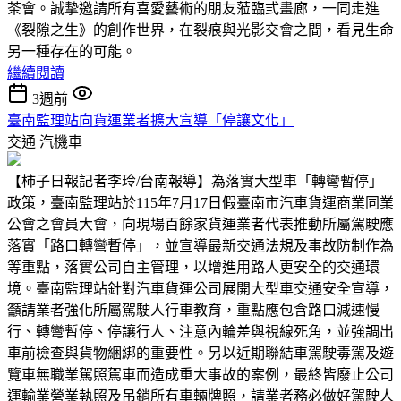
茶會。誠摯邀請所有喜愛藝術的朋友蒞臨弎畫廊，一同走進
《裂隙之生》的創作世界，在裂痕與光影交會之間，看見生命
另一種存在的可能。
繼續閱讀
3週前
臺南監理站向貨運業者擴大宣導「停讓文化」
交通
汽機車
【柿子日報記者李玲/台南報導】為落實大型車「轉彎暫停」
政策，臺南監理站於115年7月17日假臺南市汽車貨運商業同業
公會之會員大會，向現場百餘家貨運業者代表推動所屬駕駛應
落實「路口轉彎暫停」，並宣導最新交通法規及事故防制作為
等重點，落實公司自主管理，以增進用路人更安全的交通環
境。臺南監理站針對汽車貨運公司展開大型車交通安全宣導，
籲請業者強化所屬駕駛人行車教育，重點應包含路口減速慢
行、轉彎暫停、停讓行人、注意內輪差與視線死角，並強調出
車前檢查與貨物綑綁的重要性。另以近期聯結車駕駛毒駕及遊
覽車無職業駕照駕車而造成重大事故的案例，最終皆廢止公司
運輸業營業執照及吊銷所有車輛牌照，請業者務必做好駕駛人