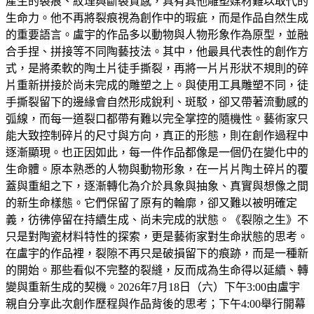
產生的裂痕、紋理與斷裂質感，具有其他雕塑媒材難以取代的
生命力。他不再將裂痕視為創作中的瑕疵，而是作品自然生成
的重要語言。盧宇的作品多以動物與人物形象作為原型，並融
合手捏、拼接等不同陶藝技法。其中，他最具代表性的創作方
式，是將柔軟的陶土片徒手撕裂，再將一片片形狀不規則的碎
片重新拼接於尚未完成的雕塑之上。與使用工具雕塑不同，徒
手撕裂留下的邊緣會自然形成銳利、斑駁，卻又帶著流動感的
弧線，而每一道裂口都帶有難以完全掌控的隨機性。藝術家只
能大致控制碎片的尺寸與方向，真正的形態，則在創作過程中
逐漸顯現。也正因如此，每一件作品都像是一個仍在變化中的
生命體。原本熟悉的人物與動物形象，在一片片陶土碎片的覆
蓋與重組之下，逐漸轉化為介於具象與抽象、真實與想像之間
的新生命樣態。它們保留了原有的輪廓，卻又難以被明確定
義，彷彿停留在持續生成、尚未完成的狀態。《裂隙之生》不
只是對陶瓷材料特性的探索，更是藝術家對生命狀態的思考。
在盧宇的作品裡，裂隙不再只是破損留下的痕跡，而是一種新
的開始。那些看似不完整的裂縫，反而成為生命得以延續、轉
變與重新生成的契機。2026年7月18日（六）下午3:00由盧宇
親自分享此次創作歷程與作品背後的思考；下午4:00舉行開幕