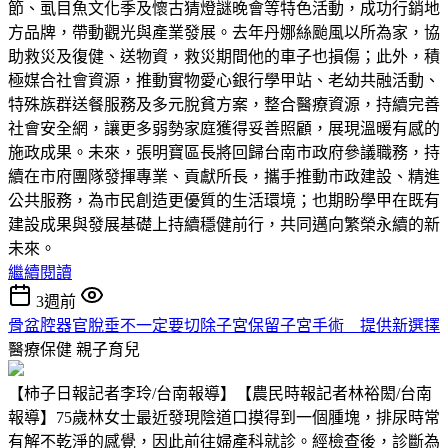
節、虱目魚文化季及懷古猜燈謎晚會等特色活動，成功行銷地
方品牌，帶動觀光與產業發展。去年丹娜絲颱風以所為家，協
助救災及復健、送物資，救災期間他的車子也損傷；此外，積
極媒合社會資源，推動實物愛心銀行學甲站、老幼共融活動、
特殊族群送餐服務及多元脫貧方案，整合醫療資源，持續完善
社會安全網，讓更多弱勢家庭獲得妥善照顧，展現溫暖有感的
施政成果。未來，張明寶區長將回歸台南市政府參議職務，持
續在市府團隊發揮專業、貢獻所長，攜手推動市政建設、精進
公共服務，為市民創造更優質的生活環境；也期盼學甲在既有
建設成果與發展基礎上持續穩健前行，共同邁向繁榮永續的新
未來。
繼續閱讀
3週前
骨盆腔器官脫垂不一定要切除子宮保留子宮手術 提供新選擇
醫療保健
親子育兒
【柿子日報記者李玲/台南報導】【農民時報記者林裕閎/台南
報導】75歲林女士最近發現陰道口摸得到一個腫塊，排尿時常
有解不乾淨的感覺，因此前往婦產科就診。經檢查後，診斷為