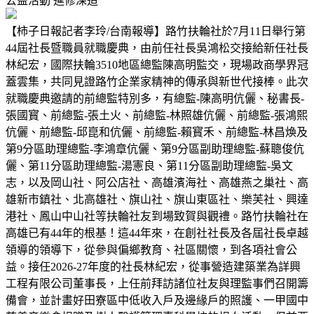
公益活動
進修深造
【柿子日報記者李玲/台南報導】路竹扶輪社於7月11日舉行第
44屆社長暨職員就職慶典，由前任社長吳鴻松交接給新任社長
林紀宏，國際扶輪3510地區總監陳高明監交，現場政商學界冠
蓋雲集，共同見證路竹企業家精神的傳承與新世代接棒。此次
就職慶典邀請的前總監特別多，有總監-陳高明伉儷、秘書長-
張國寳、前總監-張土火、前總監-林照雄伉儷、前總監-張鴻熙
伉儷、前總監-邱崑和伉儷、前總監-賴寳禾、前總監-林昌煥及
第9分區助理總監-李鴻章伉儷、第9分區副助理總監-蘇聰俊伉
儷、第11分區助理總監-湯憲良、第11分區副助理總監-吳文
志，以及岡山社、阿公店社、高雄濱海社、高雄燕之巢社、高
雄新市鎮社、北高雄社、旗山社、旗山東區社、樂芙社、興達
港社、鳳山中山社等扶輪社友到場致賀與觀禮。路竹扶輪社在
高雄已有44年的根基！這44年來，在創社社長及各屆社長卓越
領導的領導下，從參與偏鄉教育、社區關懷，到各項社會公
益。接任2026-27年度的社長林紀宏，從事營造建築業為詳興
工程有限公司董事長，上任前拜訪諸位社友與理監事們召開籌
備會，並計畫好田寮區中低收入戶及邊緣戶的照護、一甲國中