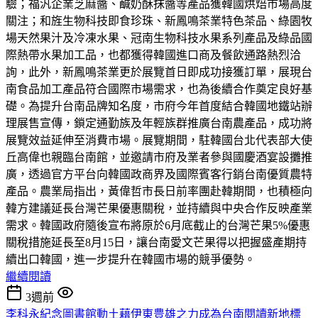
驗；福汎企業芝麻醬、鹹奶酥抹醬等產品獲韓國烘焙市場高度
關注；和旌生物科技即食珍珠、新鳳鳴茶業特色茶品、綠園牧
場天然果汁及冷凍水果、冠南生物科技水果系列產品及綠品國
際熱帶水果加工品，也都獲得韓國進口商及餐飲通路熱烈洽
詢，此外，新鳳鳴茶業更於展覽首日即成功接獲訂單，展現台
南食品加工產品符合國際市場需求，也為後續合作奠定良好基
礎。為提升台南品牌知名度，市府今年首度結合韓國地鐵站辦
理展售宣傳，鎖定通勤族及年輕族群推廣台南農產品，成功將
展覽效益延伸至消費市場。展覽期間，駐韓國台北代表部大使
丘高偉也親臨台南館，並邀請市府及業者參與國慶酒宴設攤推
廣，透過官方平台向韓國政商界及國際賓客行銷台南優質農特
產品。農業局指出，黃偉哲市長日前率團赴韓期間，也積極向
韓方建議延長台灣芒果優惠關稅，並持續與中央合作反映產業
需求。韓國政府隨後宣布將原於6月底截止的台灣芒果5%優惠
關稅措施延長至8月15日，讓台南愛文芒果得以把握盛產期持
續出口韓國，進一步提升在韓國市場的競爭優勢。
繼續閱讀
3週前
李科永紀念圖書館動土藉伊東豊雄之力成為台南閱讀新地標