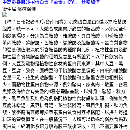
中高齡養肌妙招蛋白質『葷素』搭配，營養加倍
衛生局
醫療保健
【柿子日報記者李玲/台南報導】肌肉蛋白是由9種必需胺基酸
組成，缺一不可，人體合成肌肉所必需的胺基酸，必須完全仰
賴飲食攝取，分別為白胺酸、離胺酸、異白胺酸、甲硫胺酸、
苯丙胺酸、蘇胺酸、色胺酸、纈胺酸及組胺酸等。蛋白質食物
的營養價值取決於所含胺基酸的種類與比例，植物性蛋白及動
物性蛋白食物胺基酸的種類及含量有所差異。以平日飲食為
例，大豆及穀物是植物性食材的蛋白質來源，其中大豆、黑
豆、豆腐、黎麥、鷹嘴豆的甲硫胺酸含量偏低，白米的離胺酸
含量不足，花生的離胺酸、甲硫胺酸和色胺酸含量也相對較
少。而動物性蛋白食物來源，例如豬肉、家禽肉、雞蛋、各種
魚類及海鮮含有完整的9種必需胺基酸，以排骨、豬腳、秋刀
魚、虱目魚肚及鮭魚為例搭配植物性食材設計料理，例如鮭魚
豆腐味噌湯、黑豆排骨湯、花生豬腳湯、虱目魚肚粥、秋刀魚
飯、黎麥鷹嘴豆飯等採葷素蛋白質食材互相搭配，以提升每道
料理的營養價值。在一般情況下，人體可以透過均衡飲食攝取
蛋白質，經消化系統分解為胺基酸後吸收，因此不需要額外補