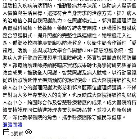
經驗投入疾病前端預防，推動醫病共享決策，協助病人釐清個
人價值與生活目標，選擇符合自身需求的治療方式，提升病人
的治療信心與自我照護能力。在照護模式上，郭育甄護理師整
合腎臟科醫師、營養師、藥師等跨專業團隊，建構慢性腎臟病
整合照護模式，提升照護的完整性與連續性。她積極走入社
區、偏鄉及校園推廣腎臟病防治教育，與衛生局合作辦理「愛
腎月」活動，並與成功大學合作開發LINE智慧照護系統，協
助病人進行健康管理與早期風險辨識，落實智慧醫療與預防醫
學。郭育甄護理師持續將臨床實務成果轉化為學術研究與品質
改善成果，推動全人照護、智慧照護及病人賦權，以行動實踐
從透析照護延伸至疾病預防的護理使命。成大醫院持續推動以
病人為中心的護理照護洪彩慈和郭育甄兩位護理師獲獎，不僅
是對兩人多年專業投入的肯定，也反映成大醫院持續推動以病
人為中心、跨團隊合作及智慧醫療發展的成果。成大醫院將持
續支持護理同仁精進護理專業與照護品質，並投入創新與研
究，深化教學醫院的角色，攜手醫療團隊守護民眾健康。
繼續閱讀
3週前