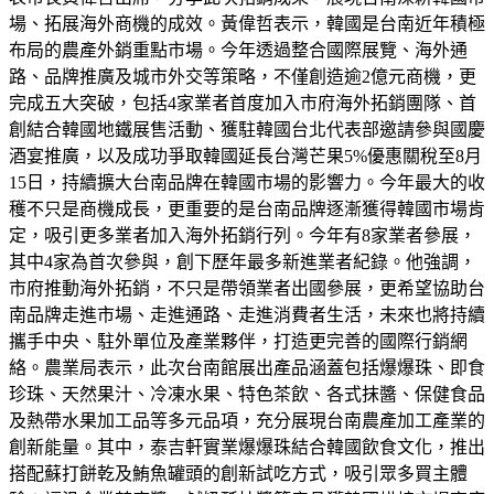
場、拓展海外商機的成效。黃偉哲表示，韓國是台南近年積極
布局的農產外銷重點市場。今年透過整合國際展覽、海外通
路、品牌推廣及城市外交等策略，不僅創造逾2億元商機，更
完成五大突破，包括4家業者首度加入市府海外拓銷團隊、首
創結合韓國地鐵展售活動、獲駐韓國台北代表部邀請參與國慶
酒宴推廣，以及成功爭取韓國延長台灣芒果5%優惠關稅至8月
15日，持續擴大台南品牌在韓國市場的影響力。今年最大的收
穫不只是商機成長，更重要的是台南品牌逐漸獲得韓國市場肯
定，吸引更多業者加入海外拓銷行列。今年有8家業者參展，
其中4家為首次參與，創下歷年最多新進業者紀錄。他強調，
市府推動海外拓銷，不只是帶領業者出國參展，更希望協助台
南品牌走進市場、走進通路、走進消費者生活，未來也將持續
攜手中央、駐外單位及產業夥伴，打造更完善的國際行銷網
絡。農業局表示，此次台南館展出產品涵蓋包括爆爆珠、即食
珍珠、天然果汁、冷凍水果、特色茶飲、各式抹醬、保健食品
及熱帶水果加工品等多元品項，充分展現台南農產加工產業的
創新能量。其中，泰吉軒實業爆爆珠結合韓國飲食文化，推出
搭配蘇打餅乾及鮪魚罐頭的創新試吃方式，吸引眾多買主體