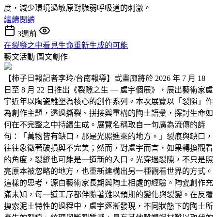
度，減少環境過敏原對脆弱呼吸道的刺激。
繼續閱讀
3週前
在裂縫之中看見生命重新生成的可能
藝文活動
圖文創作
【柿子日報記者李玲/台南報導】弎畫廊將於 2026 年 7 月 18
日至 8 月 22 日推出《裂隙之生 — 盧宇個展》，展出藝術家盧
宇近年以陶瓷雕塑為核心的創作系列。本次展覽以「裂隙」作
為創作主題，透過撕裂、拼接與重構的陶土語彙，探討生命如
何在不完整之中持續生成。展覽名稱取自一句廣為流傳的詩
句：「萬物皆有缺口，那是光照進來的地方。」裂痕與缺口，
往往象徵著破損與不完美；然而，對盧宇而言，如果轉換觀看
的角度，裂縫也可能是一道新的入口。光穿過裂隙，不只是照
亮原本被忽略的地方，也重新建構出另一種觀看世界的方式。
這樣的思考，源自藝術家長期與陶土相處的經驗。陶瓷創作充
滿未知，每一道工序都伴隨著難以預期的變化與裂變。在反覆
摸索泥土特性的過程中，盧宇逐漸發現，不同狀態下的陶土所