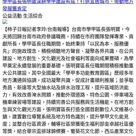
學甲區長張明寶深耕學甲建設有成！打造宜居城市、帶動地方
發展獲肯定
公益活動
生活綜合
【柿子日報記者李玲/台南報導】台南市學甲區長張明寶，今
天將回歸台南市政府參議職務，持續在市府團隊發揮專業、貢
獻所長，學甲區長任職期間，始終秉持「以民為本、服務優
先」的施政理念，積極傾聽地方聲音、凝聚各界共識，在公共
建設、地方創生、文化觀光及社會福利等面向成果豐碩，為學
甲奠定永續發展的重要基礎。張明寶區長任職期間積極推動重
大公共建設，其中全國最大「學甲多功能教育園區」歷經多年
地方溝通與協調，成功凝聚共識，促成計畫順利推展；並爭取
秀昌、新達等大型抽水站及排水治理工程，提升區域防洪能
力，有效改善淹水問題，推動外環道路、特色公園、停車場及
機車練習場等建設，持續完善公共服務與生活機能。在地方創
生與文化觀光方面，張明寶區長打造全國首創數位人文維基小
鎮，建置數位導覽系統及地方特色識別，提升學甲文化能見
度；並整合社區資源，輔導社區榮獲衛生福利部金卓越社區優
等獎，結合華宗盃排球錦標賽、蜀葵花文化節、西瓜產業文化