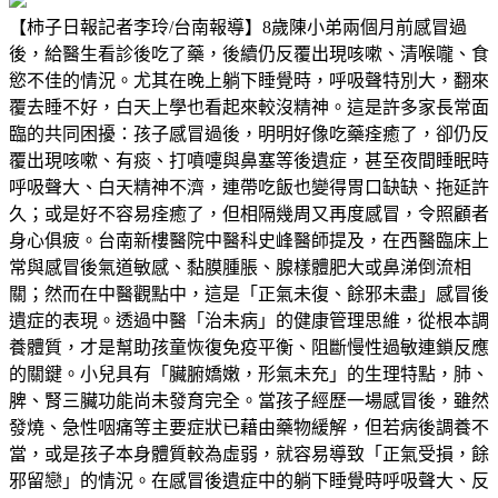
【柿子日報記者李玲/台南報導】8歲陳小弟兩個月前感冒過
後，給醫生看診後吃了藥，後續仍反覆出現咳嗽、清喉嚨、食
慾不佳的情況。尤其在晚上躺下睡覺時，呼吸聲特別大，翻來
覆去睡不好，白天上學也看起來較沒精神。這是許多家長常面
臨的共同困擾：孩子感冒過後，明明好像吃藥痊癒了，卻仍反
覆出現咳嗽、有痰、打噴嚏與鼻塞等後遺症，甚至夜間睡眠時
呼吸聲大、白天精神不濟，連帶吃飯也變得胃口缺缺、拖延許
久；或是好不容易痊癒了，但相隔幾周又再度感冒，令照顧者
身心俱疲。台南新樓醫院中醫科史峰醫師提及，在西醫臨床上
常與感冒後氣道敏感、黏膜腫脹、腺樣體肥大或鼻涕倒流相
關；然而在中醫觀點中，這是「正氣未復、餘邪未盡」感冒後
遺症的表現。透過中醫「治未病」的健康管理思維，從根本調
養體質，才是幫助孩童恢復免疫平衡、阻斷慢性過敏連鎖反應
的關鍵。小兒具有「臟腑嬌嫩，形氣未充」的生理特點，肺、
脾、腎三臟功能尚未發育完全。當孩子經歷一場感冒後，雖然
發燒、急性咽痛等主要症狀已藉由藥物緩解，但若病後調養不
當，或是孩子本身體質較為虛弱，就容易導致「正氣受損，餘
邪留戀」的情況。在感冒後遺症中的躺下睡覺時呼吸聲大、反