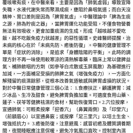
覆咳嗽有痰，在中醫來看，主要是因為「肺氣虛弱」導致宣降
失職，水液代謝失常而聚濕成痰，壅阻於鼻咽氣道；而白天沒
精神、胃口差則是因為「脾胃氣虛」。中醫理論中「脾為生痰
之源，肺為貯痰之器」，當脾胃運化功能受阻，不僅食物營養
無法有效吸收，更會加重痰濕的生成，形成「越咳越不愛吃
飯，越不吃飯免疫力就越差」的惡性循環。史峰醫師提醒，治
未病的核心在於「未病先防、癒後防復」。中醫的健康管理不
單是「症狀的消除」，是追求「身體陰陽的平衡」。此時的調
理方針不再一味使用較寒涼的清熱解毒藥，臨床上常以健脾益
氣、補肺斂咽的方劑（如參苓白朮散或玉屏風散）為基礎進行
加減，一方面補足受損的肺脾之氣（增強免疫力），一方面化
解殘留的痰濕餘邪，從根本改善氣道敏感與脾胃虛損的狀況。
對於中醫日常健康管理三個心法： 1.食療扶正，顧護脾胃：減
少冰品、生冷及甜食，避免脾胃負擔加重。可適度食用山藥、
蓮子、茯苓等健脾祛濕的食材，幫助恢復胃口。2.穴位按摩，
宣通肺氣：可輕柔按摩「迎香穴」（鼻翼兩側）及「印堂穴」
（前額眉心）以宣通鼻竅；或按摩「足三里穴」以培土生金、
增強抵抗力。 3.癒後防復，注意避風：感冒初癒及體質調養期
間，夜間睡眠應注意保暖，避免冷氣風口直吹。控制室內濕