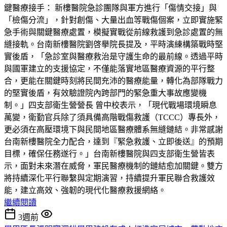
鍵醫療接手： 新樓醫院急診團隊與軍方進行「傷情交接」與
「檢傷分流」，針對創傷、大量出血等戰傷個案，立即實施緊
急手術與關鍵醫療處置，模擬實戰從前線救護到急診處置的無
縫接軌。台南新樓醫院劉啓擧院長提及，平時演練構築戰時堅
實後盾，「急診室與醫療救治是守護生命的最前線。透過平時
與國軍建立的支援協定，不僅能落實地區醫療資源的平行整
合，更能在關鍵時刻將民間充沛的醫療能量，轉化為部隊戰力
的堅實後盾，有效驗證院內跨部門的緊急重大事故應變機
制。」四支部衛生營營長 曾中校表示，「現代戰場環境瞬息
萬變，衛勤官兵除了須具備高階戰傷救護（TCCC）專長外，
更必須在高壓環境下與民間地區醫療體系無縫鏈結。非常感謝
台南新樓醫院全力配合，達到『緊急救護、立即後送』的預期
目標，確保任務遂行。」台南新樓醫院與四支部衛生營皆表
示，面對未來潛在威脅，軍民醫療機制的鏈結愈加關鍵。雙方
將持續深化平行聯繫與定期演習，持續提升軍民聯合救護效
能，建立高效、強韌的現代化醫療救援網絡。
繼續閱讀
3週前