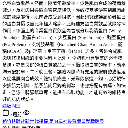
充蛋白質飲品。然而，隨著年齡增長，促進肌肉合成的荷爾蒙
減少，及肌肉周邊微血管密度降低，導致胺基酸傳輸到肌肉組
織的速度變慢，肌肉合成受到阻抗，因此研究建議高齡者每日
的蛋白質攝取量比年輕人略高，此時補充蛋白質飲品就能發揮
作用。市面上的商業蛋白質飲品內含成分以乳清蛋白 (Whey
Protein)、 酪蛋白 (Casein) 、大豆蛋白 (Soy Protein)、 豌豆蛋白
(Pea Protein) 、支鏈胺基酸（Branched-Chain Amino Acids，簡
稱BCAA）及β-羥基-β-甲基丁酸（HMB）居多，皆是合成肌
肉與修復組織的重要原料。此外， 全脂乳也含豐富的必需胺
基酸，亦是良好的蛋白質飲品之一。攝取蛋白質的頻率，應平
均分配於早、午、晚三餐，讓體內隨時有充足的胺肌酸濃度足
以促進肌肉合成效。維持肌肉量，光靠飲食還不夠，必須規律
安排肌力訓練，給予肌肉足夠的刺激，也應搭配有氧運，如快
走、游泳、騎腳踏車等，能提升心肺功能，才能有效的維持良
好的肌肉狀態。
繼續閱讀
3週前
路竹扶輪社新世代接棒 第44屆社長暨職員就職慶典