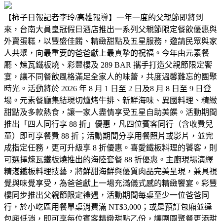
【柿子日報記者李玲/高雄報導】一年一度的父親節即將到
來，台南大員皇冠假日酒店推出一系列父親節限定餐飲優惠與
外賣蛋糕，以豐盛佳餚、精緻甜點及五星服務，邀請民眾與家
人共聚，向最重要的爸爸獻上最真摯的祝福。今年由元素餐
廳、煉瓦鐵板燒、彩豐樓及 289 BAR 攜手打造父親節限定饗
宴，讓不同餐飲風格滿足全家人的味蕾，共度溫馨難忘的團聚
時光。活動將於 2026 年 8 月 1 日至 2 日及8 月 8 日至 9 日登
場。元素餐廳集結現切爐烤牛排、新鮮海味、異國料理、精緻
甜點及多款熱食，讓一家人盡情享受五星自助美饌。活動期間
推出「四人同行享 88 折」優惠，凡四位賓客同行（含收費兒
童）即可享餐費 88 折；活動期間分享用餐照片或影片，並完
成指定任務，更可升級享 8 折優惠。喜愛鐵板料理的饕客，則
可選擇煉瓦鐵板燒推出的海陸套餐 88 折優惠。主廚現場演繹
精湛鐵板料理技藝，將鮮甜海鮮與優質肉品完美呈現，兼具視
覺與味覺享受，為爸爸獻上一場充滿儀式感的精緻饗宴。彩豐
樓同步推出父親節限定禮遇，活動期間每桌至少一位爸爸同
行，於小吃區用餐單桌消費滿 NT$3,000；或是預訂包廂並達
包廂低消，即可享每位賓客精緻甜點乙份，讓團圓聚餐更添甜