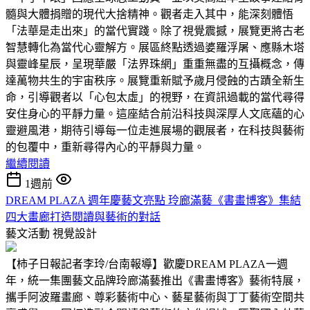
髓與大體捐贈的現代大捨精神。觀者走入其中，能深刻體悟
「法華是走出來」的當代實踐。除了視覺震撼，展覽更將古老
智慧轉化為當代心靈解方。展區終點透過婆羅浮屠、應縣木塔
與靈峰星辰，呈現華嚴「法界珠網」重重無盡的互攝概念，傳
達萬物共生的宇宙秩序。展覽重新賦予歲月侵蝕的古蹟全新生
命，引導觀者以「心包太虛」的視野，在資訊過載的當代尋得
安住身心的平靜力量。這座結合前沿科技與深厚人文底蘊的心
靈避風港，期待引導每一位走進展場的觀展者，在科技與藝術
的包覆中，重新尋得內心的平靜與力量。
繼續閱讀
1週前
DREAM PLAZA 週年慶藝文亮點 玲廊滿藝《書畫博客》集結
四大畫廊打造閱讀與藝術的對話
藝文活動
視覺設計
【柿子日報記者李玲/台南報導】歡慶DREAM PLAZA一週
年，統一集團藝文品牌玲廊滿藝推出《書畫博客》藝術特展，
攜手阿波羅畫廊、尊彩藝術中心、藝星藝術與丁丁藝術空間共