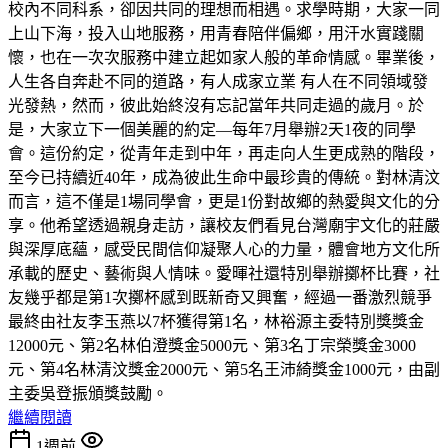
校內不同科系，卻因共同的理想而相遇。求學時期，大家一同
上山下海，投入山地服務，用青春陪伴偏鄉，用汗水實踐關
懷，也在一次次服務中建立起如家人般的革命情感。畢業後，
人生各自奔赴不同的道路，有人成家立業 有人在不同領域發
光發熱，然而，彼此始終沒有忘記當年共同走過的歲月。於
是，大家立下一個美麗的約定—每年7月舉辦2天1夜的同學
會。這份約定，從青年走到中年，再走向人生更成熟的階段，
至今已持續近40年，成為彼此生命中最珍貴的傳統。對林清汶
而言，這不僅是1場同學會，更是1份對故鄉的熱愛與文化的分
享。他希望透過親身走訪，讓校友們看見台灣廟宇文化的莊嚴
與深厚底蘊，感受民間信仰凝聚人心的力量，體會地方文化所
承載的歷史、藝術與人情味。愛暉社還特別舉辦擲杯比賽，社
友幾乎都是第1次擲杯感到既新奇又興奮，經過一番激烈競爭
最終由社友李玉燕以7杯獲得第1名，林裕源主委特別獎獎金
12000元、第2名林伯澄獎金5000元、第3名丁宗榮獎金3000
元、第4名林清汶獎金2000元、第5名王沛綺獎金1000元，由副
主委吳登振頒獎鼓勵。
繼續閱讀
1週前