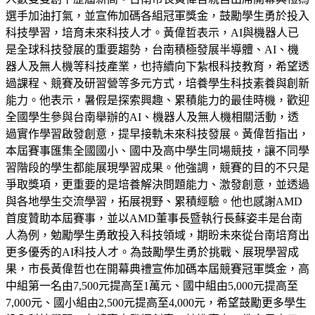
選手加油打氣，並宣佈加碼各組冠軍獎金，鼓勵學生勇於投入
科技學習，培育未來科技人才。黃偉哲表示，AI與機器人已
是全球科技發展的重要趨勢，台南積極發展半導體、AI、機
器人及無人機等科技產業，也持續向下紮根科技教育，希望透
過課程、競賽及研習營等多元方式，培養學生科技素養與創新
能力。他表示，暑假是探索興趣、累積能力的最佳時機，歡迎
全國學生參與台南舉辦的AI、機器人及無人機相關活動，透
過實作學習啟發創意，提早接軌未來科技發展。黃偉哲指出，
本屆賽事匯集全國國小、國中及高中學生同場競技，讓不同學
習階段的學生都能展現學習成果。他強調，競賽的目的不只是
爭取獎項，更重要的是培養解決問題能力、激發創意，並透過
與各地學生交流學習，拓展視野、累積經驗。他也感謝AMD
首度贊助本屆賽事，並以AMD董事長暨執行長蘇姿丰是台南
人為例，勉勵學生勇敢投入科技領域，期盼未來從台南培育出
更多優秀的AI科技人才。為鼓勵學生勇於挑戰、展現學習成
果，市長黃偉哲也在開幕典禮宣佈加碼本屆競賽冠軍獎金，高
中組第一名由7,500元提高至1萬元、國中組由5,000元提高至
7,000元、國小組由2,500元提高至4,000元，希望鼓勵更多學生