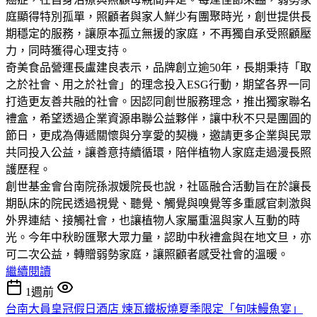
庭顯得特別孤單，照顧者與家人鮮少有團聚時光，創世提供長
期穩定的服務，讓原本孤立無援的家庭，不再獨自承受照顧壓
力，同時獲得心理支持。
奇美食品營運長盧建良表示，品牌創立逾50年，長期秉持「取
之於社會、用之於社會」的理念投入ESG行動，期望各界一同
打造更友善共融的社會。因認同創世服務理念，推出獨家聯名
禮盒，希望透過企業資源串聯公益夥伴，讓中秋不只是團圓的
節日，更成為傳遞關懷與分享愛的契機，邀請更多企業與民眾
共同投入公益，讓善意持續循環，陪伴植物人家庭走過漫長照
護歷程。
創世基金會台南院孫淑媛院長也說，社區融合活動旨在於讓長
期臥床的院民透過視覺、聽覺、觸覺與嗅覺等多重感官刺激與
外界連結、接觸社會，也讓植物人家屬重溫與家人互動的時
光。今年中秋盼匯聚大眾力量，認助中秋禮盒與在地文旦，亦
可二次公益，轉贈弱勢家庭，讓照顧者感受社會的溫暖。
繼續閱讀
1週前
台南大員皇冠假日酒店 煉瓦鐵板燒夏季限定「旬味鰻魚宴」