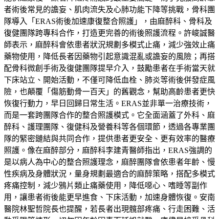
者術後常見的譫妄、肌肉流失及心肺功能下降等挑戰，骨科團
隊導入「ERAS術後加速康復整合照護」，由麻醉科、骨科及
復健團隊跨專科合作，打造更完善的術後照護流程。許峻誠醫
師表示，麻醉科會依患者狀況規劃多模式止痛，減少強效止痛
藥物使用，降低長者因藥物引起意識混亂或譫妄的風險；再搭
配骨科微創手術及復健團隊提早介入，鼓勵患者在手術當天就
下床站立、開始活動，不僅可降低血栓、肺炎等術後併發症風
險，也顛覆「傷筋動骨一百天」的舊觀念，幫助高齡患者更快
恢復行動力，早日回歸日常生活。ERAS並非單一治療技術，
而是一套跨團隊合作的整合照護模式。它全面涵蓋了外科、麻
醉科、護理團隊、復健科及營養科等各個環節，透過各專業團
隊的緊密鏈結與共同合作，提供患者更安全、更有效率的醫療
照護。像在麻醉部分，麻醉科李建青醫師指出，ERAS強調的
是以病人為中心的整合照護理念，麻醉團隊會依患者年齡、慢
性疾病及身體狀況，量身規劃最適合的麻醉策略，搭配多模式
疼痛控制，減少鴉片類止痛藥使用，降低噁心、嗜睡等副作
用，讓患者術後能更早進食、下床活動，加速身體恢復。安南
醫院林聖哲院長也提醒，若長者出現髖部疼痛、行走困難、活