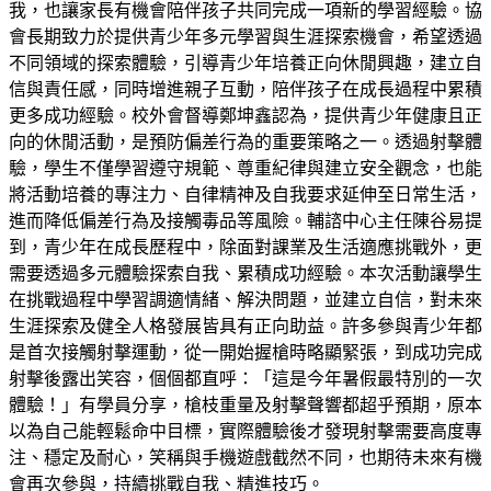
我，也讓家長有機會陪伴孩子共同完成一項新的學習經驗。協
會長期致力於提供青少年多元學習與生涯探索機會，希望透過
不同領域的探索體驗，引導青少年培養正向休閒興趣，建立自
信與責任感，同時增進親子互動，陪伴孩子在成長過程中累積
更多成功經驗。校外會督導鄭坤鑫認為，提供青少年健康且正
向的休閒活動，是預防偏差行為的重要策略之一。透過射擊體
驗，學生不僅學習遵守規範、尊重紀律與建立安全觀念，也能
將活動培養的專注力、自律精神及自我要求延伸至日常生活，
進而降低偏差行為及接觸毒品等風險。輔諮中心主任陳谷易提
到，青少年在成長歷程中，除面對課業及生活適應挑戰外，更
需要透過多元體驗探索自我、累積成功經驗。本次活動讓學生
在挑戰過程中學習調適情緒、解決問題，並建立自信，對未來
生涯探索及健全人格發展皆具有正向助益。許多參與青少年都
是首次接觸射擊運動，從一開始握槍時略顯緊張，到成功完成
射擊後露出笑容，個個都直呼：「這是今年暑假最特別的一次
體驗！」有學員分享，槍枝重量及射擊聲響都超乎預期，原本
以為自己能輕鬆命中目標，實際體驗後才發現射擊需要高度專
注、穩定及耐心，笑稱與手機遊戲截然不同，也期待未來有機
會再次參與，持續挑戰自我、精進技巧。