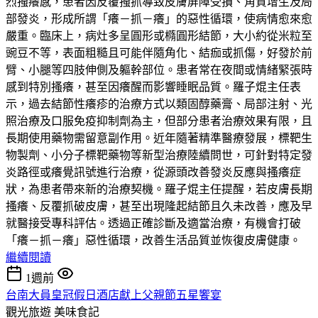
烈搔癢感，患者因反覆搔抓導致皮膚屏障受損、角質增生及局
部發炎，形成所謂「癢－抓－癢」的惡性循環，使病情愈來愈
嚴重。臨床上，病灶多呈圓形或橢圓形結節，大小約從米粒至
豌豆不等，表面粗糙且可能伴隨角化、結痂或抓傷，好發於前
臂、小腿等四肢伸側及軀幹部位。患者常在夜間或情緒緊張時
感到特別搔癢，甚至因癢醒而影響睡眠品質。羅子焜主任表
示，過去結節性癢疹的治療方式以類固醇藥膏、局部注射、光
照治療及口服免疫抑制劑為主，但部分患者治療效果有限，且
長期使用藥物需留意副作用。近年隨著精準醫療發展，標靶生
物製劑、小分子標靶藥物等新型治療陸續問世，可針對特定發
炎路徑或癢覺訊號進行治療，從源頭改善發炎反應與搔癢症
狀，為患者帶來新的治療契機。羅子焜主任提醒，若皮膚長期
搔癢、反覆抓破皮膚，甚至出現隆起結節且久未改善，應及早
就醫接受專科評估。透過正確診斷及適當治療，有機會打破
「癢－抓－癢」惡性循環，改善生活品質並恢復皮膚健康。
繼續閱讀
1週前
台南大員皇冠假日酒店獻上父親節五星饗宴
觀光旅遊
美味食記