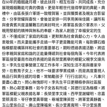
在60年的婚姻歲月裡，彼此扶持、相互包容、共同成長，充分
展現婚姻難能可貴的價值，更是年輕世代值得學習的典範。典
禮中，由區長張介軍逐一致贈賀匾，並與獲獎者及親友合影留
念，分享榮耀與喜悅，會後並安排一同享用美味佳餚，讓所有
與會貴賓共度溫馨難忘的美好時光。將軍區長張介軍表示，父
親用堅韌的精神與無私的奉獻，為家人創造了幸福安定的生
活，不僅成就了家庭的和諧，更默默為社會貢獻心力，令人由
衷敬佩。而夫妻能攜手走過一甲子更是難能可貴，每對鑽石婚
楷模都是構築祥和社會的重要基石，期盼透過表揚活動，將這
份孝親與家庭和諧的正能量傳遞到社會每個角落。今年代表將
軍區接受臺南市政府表揚的是長榮里薦舉的模範父親李文達先
生。李先生從事營建工程工作多年，深知生活不易與養家辛
勞。在教育子女上，他不一味要求學業成績，而是高度重視人
格品行與責任感的培養，常勉勵孩子「行行出狀元」，凡事只
要盡心盡力、問心無愧即可。李先生平日更積極參與社區服
務、熱心鄰里事務，如今子女各有所成，其德行足為楷模。將
軍區模範父親表揚名單：長榮里李文達、西甲里謝耀明、忠嘉
里蔡清忠、苓仔寮里黃華龍、巷埔里陳英哲、將軍里黃靜義、
玉山里吳白正、廣山里陳福來、長沙里黃寬明、平沙里吳惠