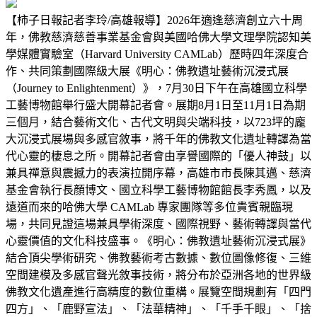
【柿子日報記者李玲/高雄報導】2026年適逢慈濟創立六十周
年，佛教慈濟慈善事業基金會與美國哈佛大學文理學院認知美
學媒體實驗室（Harvard University CAMLab）歷時四年深度合
作、共同策劃國際級大展《明心：佛教遺址藝術沉浸式展
（Journey to Enlightenment）》，7月30日下午在高雄國立科學
工藝博物館舉行盛大開幕記者會。展期8月1日至11月1日為期
三個月，結合藝術文化、古代文明與尖端科技，以723坪的龐
大沉浸式展場與多感官敘事，將千年的佛教文化遺址轉譯為當
代心靈的棲息之所。開幕記者會由享譽國際的「優人神鼓」以
兼具禪意與震撼力的表演拉開序幕，高雄市市長陳其邁、慈濟
基金會執行長顏博文、國立科學工藝博物館館長李秀鳳，以及
遠道而來的哈佛大學 CAMLab 專家團隊等多位貴賓親臨現
場，共同見證這場兼具學術深度、國際視野、藝術轉譯與當代
心靈價值的文化科技盛事。《明心：佛教遺址藝術沉浸式展》
結合頂尖學術研究、佛教藝術考古數據、數位圖像修復、三維
空間建模及多感官聲光敘事技術，將分布於亞洲各地的世界級
佛教文化遺產進行高精度的數位重構。展覽空間規劃有「四門
四方」、「鹿野宣法」、「法華精神」、「千手千眼」、「捨