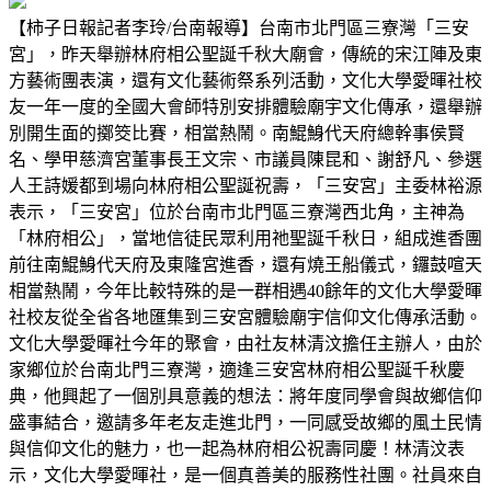
【柿子日報記者李玲/台南報導】台南市北門區三寮灣「三安
宮」，昨天舉辦林府相公聖誕千秋大廟會，傳統的宋江陣及東
方藝術團表演，還有文化藝術祭系列活動，文化大學愛暉社校
友一年一度的全國大會師特別安排體驗廟宇文化傳承，還舉辦
別開生面的擲筊比賽，相當熱鬧。南鯤鯓代天府總幹事侯賢
名、學甲慈濟宮董事長王文宗、市議員陳昆和、謝舒凡、參選
人王詩媛都到場向林府相公聖誕祝壽，「三安宮」主委林裕源
表示，「三安宮」位於台南市北門區三寮灣西北角，主神為
「林府相公」，當地信徒民眾利用祂聖誕千秋日，組成進香團
前往南鯤鯓代天府及東隆宮進香，還有燒王船儀式，鑼鼓喧天
相當熱鬧，今年比較特殊的是一群相遇40餘年的文化大學愛暉
社校友從全省各地匯集到三安宮體驗廟宇信仰文化傳承活動。
文化大學愛暉社今年的聚會，由社友林清汶擔任主辦人，由於
家鄉位於台南北門三寮灣，適逢三安宮林府相公聖誕千秋慶
典，他興起了一個別具意義的想法：將年度同學會與故鄉信仰
盛事結合，邀請多年老友走進北門，一同感受故鄉的風土民情
與信仰文化的魅力，也一起為林府相公祝壽同慶！林清汶表
示，文化大學愛暉社，是一個真善美的服務性社團。社員來自