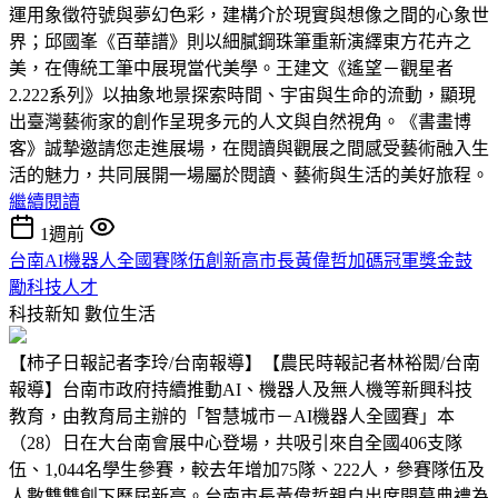
運用象徵符號與夢幻色彩，建構介於現實與想像之間的心象世
界；邱國峯《百華譜》則以細膩鋼珠筆重新演繹東方花卉之
美，在傳統工筆中展現當代美學。王建文《遙望－觀星者
2.222系列》以抽象地景探索時間、宇宙與生命的流動，顯現
出臺灣藝術家的創作呈現多元的人文與自然視角。《書畫博
客》誠摯邀請您走進展場，在閱讀與觀展之間感受藝術融入生
活的魅力，共同展開一場屬於閱讀、藝術與生活的美好旅程。
繼續閱讀
1週前
台南AI機器人全國賽隊伍創新高市長黃偉哲加碼冠軍獎金鼓
勵科技人才
科技新知
數位生活
【柿子日報記者李玲/台南報導】【農民時報記者林裕閎/台南
報導】台南市政府持續推動AI、機器人及無人機等新興科技
教育，由教育局主辦的「智慧城市－AI機器人全國賽」本
（28）日在大台南會展中心登場，共吸引來自全國406支隊
伍、1,044名學生參賽，較去年增加75隊、222人，參賽隊伍及
人數雙雙創下歷屆新高。台南市長黃偉哲親自出席開幕典禮為