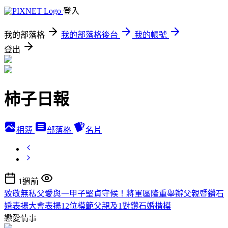
登入
我的部落格
我的部落格後台
我的帳號
登出
柿子日報
相簿
部落格
名片
1週前
致敬無私父愛與一甲子堅貞守候！將軍區隆重舉辦父親暨鑽石
婚表揚大會表揚12位模範父親及1對鑽石婚楷模
戀愛情事