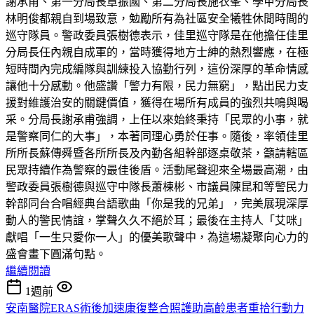
謝承甫、第一分局長章振國、第二分局長施衣峯、學甲分局長
林明俊都親自到場致意，勉勵所有為社區安全犧牲休閒時間的
巡守隊員。警政委員張樹德表示，佳里巡守隊是在他擔任佳里
分局長任內親自成軍的，當時獲得地方士紳的熱烈響應，在極
短時間內完成編隊與訓練投入協勤行列，這份深厚的革命情感
讓他十分感動。他盛讚「警力有限，民力無窮」，點出民力支
援對維護治安的關鍵價值，獲得在場所有成員的強烈共鳴與喝
采。分局長謝承甫強調，上任以來始終秉持「民眾的小事，就
是警察同仁的大事」，本著同理心勇於任事。隨後，率領佳里
所所長蘇傳舜暨各所所長及內勤各組幹部逐桌敬茶，籲請轄區
民眾持續作為警察的最佳後盾。活動尾聲迎來全場最高潮，由
警政委員張樹德與巡守中隊長蕭棟彬、市議員陳昆和等警民力
幹部同台合唱經典台語歌曲「你是我的兄弟」，完美展現深厚
動人的警民情誼，掌聲久久不絕於耳；最後在主持人「艾咪」
獻唱「一生只愛你一人」的優美歌聲中，為這場凝聚向心力的
盛會畫下圓滿句點。
繼續閱讀
1週前
安南醫院ERAS術後加速康復整合照護助高齡患者重拾行動力