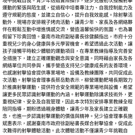
境中挑戰自我。青少年透過實際操作，逐步克服初次接觸射擊
運動的緊張與陌生感，從過程中培養專注力、自我控制能力及
遵守規範的態度，並建立自信心，提升自我效能感。除射擊活
動外，現場亦安排親子烤肉活動，讓青少年、家長及各網絡夥
伴在輕鬆互動中增進情感交流，營造溫馨愉快的氛圍，也為暑
假留下珍貴回憶。臺南市政府副秘書長徐健麟指出，市府十分
重視兒少的身心健康與多元學習機會，希望透過此次活動，讓
孩子接觸平時較少體驗的運動項目，在專業教練指導及完善安
全措施下，建立正確運動觀念與安全意識。同時藉由家長及各
網絡單位共同參與，攜手營造支持兒少健康成長的友善環境，
也感謝射擊協會提供專業場地、設備及教練團隊，共同促成此
次活動。射擊協會理事長蔡岳勳表示，柳營運動靶場長期致力
於推廣射擊運動，提供符合安全規範的專業場地與設備，希望
讓更多民眾認識射擊運動的內涵。射擊運動除講求技術外，更
重視紀律、安全及自我管理，因此本次特別安排專業教練全程
陪同指導，期盼透過親身體驗，讓青少年及家長建立正確觀
念，也進一步認識射擊運動的價值與精神。兒少協會理事長施
斌惠表示，感謝臺南市政府徐副秘書長媒合射擊協會，促成此
次難得的射擊體驗活動。此次體驗活動不僅讓青少年挑戰自