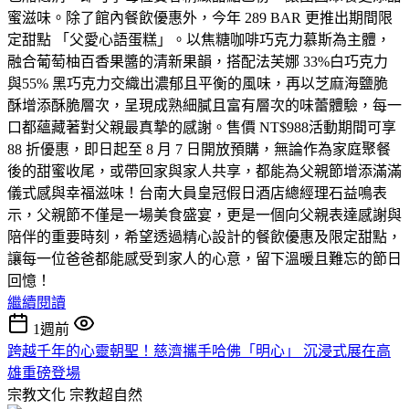
蜜滋味。除了館內餐飲優惠外，今年 289 BAR 更推出期間限
定甜點 「父愛心語蛋糕」。以焦糖咖啡巧克力慕斯為主體，
融合葡萄柚百香果醬的清新果韻，搭配法芙娜 33%白巧克力
與55% 黑巧克力交織出濃郁且平衡的風味，再以芝麻海鹽脆
酥增添酥脆層次，呈現成熟細膩且富有層次的味蕾體驗，每一
口都蘊藏著對父親最真摯的感謝。售價 NT$988活動期間可享
88 折優惠，即日起至 8 月 7 日開放預購，無論作為家庭聚餐
後的甜蜜收尾，或帶回家與家人共享，都能為父親節增添滿滿
儀式感與幸福滋味！台南大員皇冠假日酒店總經理石益鳴表
示，父親節不僅是一場美食盛宴，更是一個向父親表達感謝與
陪伴的重要時刻，希望透過精心設計的餐飲優惠及限定甜點，
讓每一位爸爸都能感受到家人的心意，留下溫暖且難忘的節日
回憶！
繼續閱讀
1週前
跨越千年的心靈朝聖！慈濟攜手哈佛「明心」 沉浸式展在高
雄重磅登場
宗教文化
宗教超自然