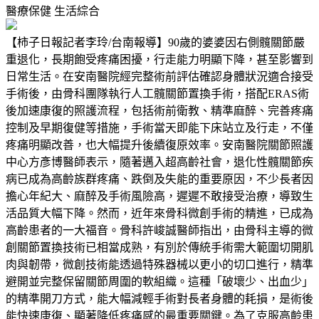
醫療保健
生活綜合
【柿子日報記者李玲/台南報導】90歲的婆婆因右側髖關節嚴
重退化，長期飽受疼痛困擾，行走能力明顯下降，甚至影響到
日常生活。在安南醫院經完整術前評估確認身體狀況適合接受
手術後，由骨科團隊執行人工髖關節置換手術，搭配ERAS術
後加速康復的照護流程，包括術前衛教、精準麻醉、完善疼痛
控制及早期復健等措施，手術當天即能下床站立及行走，不僅
疼痛明顯改善，也大幅提升後續復原效率。安南醫院關節照護
中心方彥博醫師表示，隨著邁入超高齡社會，退化性髖關節疾
病已成為高齡族群疼痛、跌倒及失能的重要原因，不少長者因
擔心年紀大、麻醉及手術風險高，遲遲不敢接受治療，導致生
活品質大幅下降。然而，近年來骨科微創手術的精進，已成為
高齡患者的一大福音。骨科許峻誠醫師指出，由骨科主導的微
創關節置換技術已相當成熟，有別於傳統手術需大範圍切開肌
肉與韌帶，微創技術能透過特殊器械以更小的切口進行，精準
避開並完整保留關節周圍的軟組織。這種「破壞少、出血少」
的精準開刀方式，能大幅減輕手術對長者身體的耗損，是術後
能快速康復、顯著降低疼痛感的最重要關鍵。為了克服高齡患