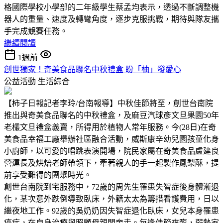
格國際學校小學部的二年級學生蔡孟均表示，透過不斷調整機
器人的重量、速度及轉彎角度，逐步克服挑戰，期待與隊友攜
手完成競賽任務。
繼續閱讀
1週前
創世獨家！奇美食品聯名中秋禮盒 盼「柚」發愛心
公益活動
生活綜合
【柿子日報記者李玲/台南報導】中秋佳節將至，創世台南院
推出與奇美食品聯名的中秋禮盒，及麻豆汽球彥文旦果園50年
老欉文旦禮盒義賣，所得用於植物人常年服務。今(28日)在奇
美食品幸福工廠舉辦社區融合活動，威斯康辛幼兒園孩童化身
小廚師，以可愛的唱跳表演開場，院民家屬在奇美食品盧建良
營運長及烘焙老師帶領下，牽著親人的手一起製作鳳梨酥，提
前享受難得的團聚時光。
創世台南院到宅服務中，72歲的周先生罹患失智症後身體漸退
化，某次意外跌倒導致臥床，外籍太太為籌措看護費用，日以
繼夜地工作。92歲的吳奶奶因失智症退化臥床，女兒本身罹患
癌症，在自身治療與照顧母親間奔走。每逢佳節來臨，弱勢家