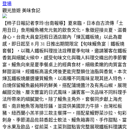
登場
觀光旅遊
美味食記
【柿子日報記者李玲/台南報導】夏來臨，日本自古流傳「土
用丑日」食用鰻魚補充元氣的飲食文化，象徵迎接炎夏、滋養
身心。台南大員皇冠假日酒店館內「煉瓦鐵板燒」以此為靈
感，即日起至 8 月 31 日推出期間限定【旬味鰻魚宴｜鐵板燒
套餐】，以職人鐵板料理技法詮釋夏季旬味，邀請饕客在鐵板
香氣與細膩火候中，感受旬味文化與職人料理交織出的季節饗
宴。鰻魚向來是夏季餐桌上的經典食材，細緻柔嫩的肉質富含
鮮甜滋味，經鐵板高溫炙烤後更能完整鎖住油脂與香氣。本次
煉瓦鐵板燒嚴選優質鰻魚，以兩種不同風味呈現其迷人特色，
白燒保留鰻魚最純粹的鮮美，搭配蒲燒醬汁及有馬山椒，展現
鹹甜交融、層次豐富的日式風味，讓賓客一次品味不同料理手
法所帶來的細膩變化。除了鰻魚主角外，套餐同步獻上海虎
蝦、南非鮑魚等海陸珍饈，並提供美國菲力牛排、台灣松板
豬、紐西蘭小羔羊排三款主餐擇一，搭配星鰻野菜沙拉、旬彩
刺身、季節湯品佐蒜香起士軟法、鰻魚箱壽司、手作甜點、當
令水果及飲品，從前菜、主菜到甜點皆完整展現鐵板料理講究