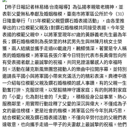
【柿子日報記者林易緒/台南報導】為弘揚孝親敬老精神，並
表彰父愛無私奉獻及婚姻楷模，臺南市將軍區公所於今（31）
日隆重舉行「115年模範父親暨鑽石婚表揚活動」，由各里推
舉出的12位模範父親及1對鑽石婚楷模共同接受表揚。今年受
表揚的模範父親中，以將軍里現年87歲的黃靜義老先生最為年
長；鑽石婚楷模則為長榮里的林武男先生與林陳月桃女士榮
獲，兩人結縭並攜手走過60載歲月，鶼鰈情深，著實是令人稱
羨的婚姻楷模。將軍區長張介軍今日特別代表市長黃偉哲向所
有受表揚者獻上最誠摯的祝福，共同見證溫馨感人的幸福時
刻。活動在薩克斯風樂團悠揚動人的樂曲中拉開序幕，並特別
邀請長平國小與將軍國小帶來充滿活力的精彩表演。典禮中逐
一介紹每位模範父親及鑽石婚楷模的感人事蹟，有的父親一生
勤奮打拚、克服逆境，以堅毅精神守護家庭；有的則將對家庭
的「小愛」化為對社會的「大愛」，積極投身公益事業、熱心
服務鄰里，用實際行動詮釋了父愛的深沉與偉大，不僅成為子
女的最佳榜樣，更是社會的楷模。將軍區公所今年別具巧思，
結合模範父親及鑽石婚表揚活動，不僅向辛勞付出的父親們表
達敬意，也向攜手走過一甲子的夫妻獻上最誠摯的祝福。他們