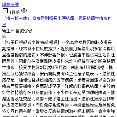
繼續閱讀
1週前
「癢－抓－癢」 奇癢難耐還長出硬結節 恐是結節性癢疹作
祟
衛生局
醫療保健
【柿子日報記者李玲/高雄報導】一名35歲女性因四肢皮膚長
期搔癢，經常忍不住反覆搔抓，近幾個月陸續出現多顆深褐色
且極度搔癢的結節，不僅影響外觀，也嚴重干擾日常生活與睡
眠品質，因此前往安南醫院皮膚科求診。經檢查後診斷為結節
性癢疹，接受生物製劑治療4個月後，四肢病灶明顯消退，搔
癢症狀也獲得改善。安南醫院皮膚科主任羅子焜表示，結節性
癢疹是一種慢性且劇烈搔癢的皮膚疾病，患者常因難以忍受的
癢感而反覆抓癢，進而形成堅硬、隆起的紅褐色結節。由於病
灶往往持續存在且反覆發作，不少患者長期受到睡眠障礙、情
緒困擾及社交壓力影響。羅子焜主任指出，結節性癢疹並非單
純皮膚表層發炎，而與免疫系統異常、神經纖維增生及神經免
疫交互作用有關。當發炎反應持續刺激神經末梢時，會產生強