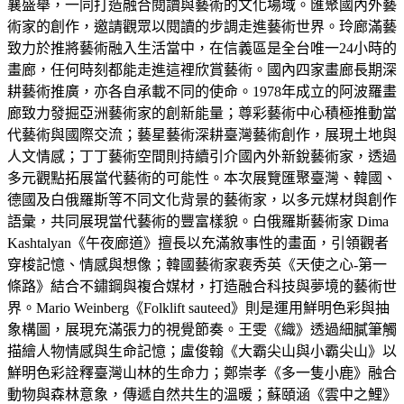
襄盛舉，一同打造融合閱讀與藝術的文化場域。匯聚國內外藝
術家的創作，邀請觀眾以閱讀的步調走進藝術世界。玲廊滿藝
致力於推將藝術融入生活當中，在信義區是全台唯一24小時的
畫廊，任何時刻都能走進這裡欣賞藝術。國內四家畫廊長期深
耕藝術推廣，亦各自承載不同的使命。1978年成立的阿波羅畫
廊致力發掘亞洲藝術家的創新能量；尊彩藝術中心積極推動當
代藝術與國際交流；藝星藝術深耕臺灣藝術創作，展現土地與
人文情感；丁丁藝術空間則持續引介國內外新銳藝術家，透過
多元觀點拓展當代藝術的可能性。本次展覽匯聚臺灣、韓國、
德國及白俄羅斯等不同文化背景的藝術家，以多元媒材與創作
語彙，共同展現當代藝術的豐富樣貌。白俄羅斯藝術家 Dima
Kashtalyan《午夜廊道》擅長以充滿敘事性的畫面，引領觀者
穿梭記憶、情感與想像；韓國藝術家裵秀英《天使之心-第一
條路》結合不鏽鋼與複合媒材，打造融合科技與夢境的藝術世
界。Mario Weinberg《Folklift sauteed》則是運用鮮明色彩與抽
象構圖，展現充滿張力的視覺節奏。王雯《織》透過細膩筆觸
描繪人物情感與生命記憶；盧俊翰《大霸尖山與小霸尖山》以
鮮明色彩詮釋臺灣山林的生命力；鄭崇孝《多一隻小鹿》融合
動物與森林意象，傳遞自然共生的溫暖；蘇頤涵《雲中之鯉》