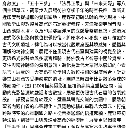
身救度」、「五十三參」、「法界正果」與「未來天際」等八
個主題單元，觀眾步入展場彷彿穿梭千年的時空長廊，重新走
近印度菩提迦耶的覺悟聖地、鹿野苑初轉法輪的歷史現場、中
國響堂山與敦煌莫高窟的石窟藝術精粹、天津獨樂寺觀音閣、
山西應縣木塔，以及印尼婆羅浮屠的立體曼荼羅建築。透過沉
浸式影像投影與數位視覺修復，將原本不可移動、歲月侵蝕的
古代文明遺址，轉化為可以被當代觀眾身歷其境感知、體悟與
理解的精神空間。展覽不僅重現古代石窟與建築的視覺全貌，
更透過光影聲效與多感官體驗，將佛教古老智慧中關於覺察、
安住與精神轉譯的深刻意涵，轉化為當代大眾得以感知的心靈
語言。展覽的一大亮點在於學術與數位技術的深度融合。針對
響堂山石窟等受損嚴重的遺址，團隊歷時四年比對散落全球的
佛頭殘件，運用3D掃描與攝影測量技術高精度重構空間。流
動的光影皆源於嚴謹考古數據，展場更仿照古代石窟的包裹式
設計，讓觀者置身於經文、壁畫與聲光交織的氛圍中，體驗朝
聖者內觀自省的心靈轉化。展覽動線精心串聯八大單元，打造
跨越時空的心靈朝聖之路。從菩提迦耶的悟道起願、鹿野苑初
轉法輪，到響堂山與敦煌莫高窟的經變圖；展覽更以獨樂寺
「千手千眼」回應全球志工動員，並以莫高窟本生故事連結骨