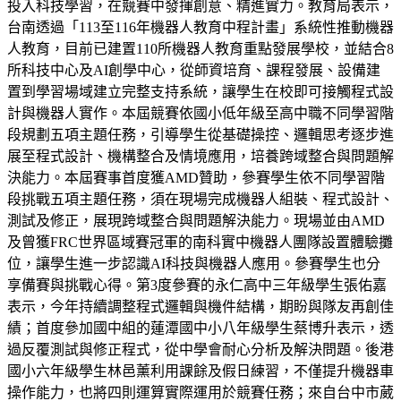
投入科技學習，在競賽中發揮創意、精進實力。教育局表示，
台南透過「113至116年機器人教育中程計畫」系統性推動機器
人教育，目前已建置110所機器人教育重點發展學校，並結合8
所科技中心及AI創學中心，從師資培育、課程發展、設備建
置到學習場域建立完整支持系統，讓學生在校即可接觸程式設
計與機器人實作。本屆競賽依國小低年級至高中職不同學習階
段規劃五項主題任務，引導學生從基礎操控、邏輯思考逐步進
展至程式設計、機構整合及情境應用，培養跨域整合與問題解
決能力。本屆賽事首度獲AMD贊助，參賽學生依不同學習階
段挑戰五項主題任務，須在現場完成機器人組裝、程式設計、
測試及修正，展現跨域整合與問題解決能力。現場並由AMD
及曾獲FRC世界區域賽冠軍的南科實中機器人團隊設置體驗攤
位，讓學生進一步認識AI科技與機器人應用。參賽學生也分
享備賽與挑戰心得。第3度參賽的永仁高中三年級學生張佑嘉
表示，今年持續調整程式邏輯與機件結構，期盼與隊友再創佳
績；首度參加國中組的蓮潭國中小八年級學生蔡博升表示，透
過反覆測試與修正程式，從中學會耐心分析及解決問題。後港
國小六年級學生林邑薰利用課餘及假日練習，不僅提升機器車
操作能力，也將四則運算實際運用於競賽任務；來自台中市葳