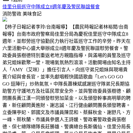
佳里分局巡守中隊成立8週年慶及警民聯誼餐會
消防警政
美味食記
【柿子日報記者李玲/台南報導】【農民時報記者林裕閎/台南
報導】台南市政府警察局佳里分局為慶祝佳里巡守中隊成立8
週年，並慰勞巡守協勤民力執行社區巡守工作的辛勞，昨天在
六里活動中心盛大舉辦成立8週年慶及警民聯誼慰勞餐會。警
政委員張樹德特別重返老地方親臨指導，與滿場的員警及巡守
弟兄姐妹歡聚一堂，現場氣氛熱烈滾滾。活動開場由知名主持
人「AMY（艾咪）」擔任引言人，向巡守弟兄姐妹與現場貴
賓介紹與會長官，並率先獻唱輕快國語歌曲「Let’s GO GO
GO 逗陣行」炒熱氣氛。中隊長蕭棟斌感謝巡守隊弟兄長期協
助警方守護地方及社區民眾安全外，並與警政委員張樹德、顧
問團長黃江漢一同頒發慰勞加菜金，以及頒發幹事高明華的聘
書，新任顧問黃進財、謝志誠、江行健由顧問團長頒發聘書。
立委陳亭妃、郭國文及市議員陳昆和、蔡蘇秋金、謝舒凡、方
一峰、蔡秋蘭、市議員參選人王詩媛、警政署警政委員張樹
德、保七總隊總隊長莊勝雄、警廣總台長斯儀仙、佳里分局長