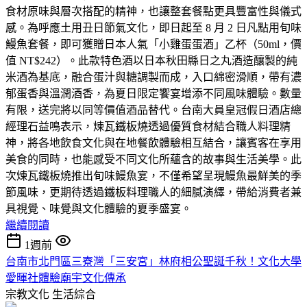
食材原味與層次搭配的精神，也讓整套餐點更具豐富性與儀式
感。為呼應土用丑日節氣文化，即日起至 8 月 2 日凡點用旬味
鰻魚套餐，即可獲贈日本人氣「小雞蛋蛋酒」乙杯（50ml，價
值 NT$242）。此款特色酒以日本秋田縣日之丸酒造釀製的純
米酒為基底，融合蛋汁與糖調製而成，入口綿密滑順，帶有濃
郁蛋香與溫潤酒香，為夏日限定饗宴增添不同風味體驗。數量
有限，送完將以同等價值酒品替代。台南大員皇冠假日酒店總
經理石益鳴表示，煉瓦鐵板燒透過優質食材結合職人料理精
神，將各地飲食文化與在地餐飲體驗相互結合，讓賓客在享用
美食的同時，也能感受不同文化所蘊含的故事與生活美學。此
次煉瓦鐵板燒推出旬味鰻魚宴，不僅希望呈現鰻魚最鮮美的季
節風味，更期待透過鐵板料理職人的細膩演繹，帶給消費者兼
具視覺、味覺與文化體驗的夏季盛宴。
繼續閱讀
1週前
台南市北門區三寮灣「三安宮」林府相公聖誕千秋！文化大學
愛暉社體驗廟宇文化傳承
宗教文化
生活綜合