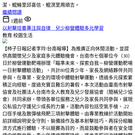
潔、鯤鯓里邱喜信、鯤溟里周順吉。
繼續閱讀
1週前
以射擊培養專注與自律 兒少柳營體驗多元學習
教育
校園生活
【柿子日報記者李玲/台南報導】為推廣正向休閒活動，並提
供高關懷兒少及家庭多元體驗機會，台南市七個單位今（30）
日於柳營運動靶場辦理「瞄準未來、探索自我－柳營運動靶場
一日射擊體驗活動」，共計80位青少年、家長及網絡夥伴共同
參與，在專業、安全的環境中體驗射擊運動，透過多元探索累
積正向經驗，度過充實且難忘的暑假。本次活動由臺南市射擊
協會及社團法人台南市全人教育及兒少發展協會（簡稱兒少協
會）共同承辦，帶領各單位服務之兒少及家長共同參與，展現
公私協力守護兒少成長的力量。活動內容包括空氣手槍、.22
口徑手槍及散彈槍飛靶三項射擊體驗，由專業教練於活動開始
前詳細說明安全守則、裝備操作及基本射擊技巧，再採分組輪
流方式進行體驗，不以競賽為目的，而是鼓勵參與者在安全環