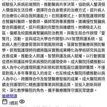
經驗投入疾病前端預防，推動醫病共享決策，協助病人釐清個
人價值與生活目標，選擇符合自身需求的治療方式，提升病人
的治療信心與自我照護能力。在照護模式上，郭育甄護理師整
合腎臟科醫師、營養師、藥師等跨專業團隊，建構慢性腎臟病
整合照護模式，提升照護的完整性與連續性。她積極走入社
區、偏鄉及校園推廣腎臟病防治教育，與衛生局合作辦理「愛
腎月」活動，並與成功大學合作開發LINE智慧照護系統，協
助病人進行健康管理與早期風險辨識，落實智慧醫療與預防醫
學。郭育甄護理師持續將臨床實務成果轉化為學術研究與品質
改善成果，推動全人照護、智慧照護及病人賦權，以行動實踐
從透析照護延伸至疾病預防的護理使命。成大醫院持續推動以
病人為中心的護理照護洪彩慈和郭育甄兩位護理師獲獎，不僅
是對兩人多年專業投入的肯定，也反映成大醫院持續推動以病
人為中心、跨團隊合作及智慧醫療發展的成果。成大醫院將持
續支持護理同仁精進護理專業與照護品質，並投入創新與研
究，深化教學醫院的角色，攜手醫療團隊守護民眾健康。
繼續閱讀
3週前