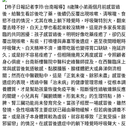
【柿子日報記者李玲/台南報導】8歲陳小弟兩個月前感冒過
後，給醫生看診後吃了藥，後續仍反覆出現咳嗽、清喉嚨、食
慾不佳的情況。尤其在晚上躺下睡覺時，呼吸聲特別大，翻來
覆去睡不好，白天上學也看起來較沒精神。這是許多家長常面
臨的共同困擾：孩子感冒過後，明明好像吃藥痊癒了，卻仍反
覆出現咳嗽、有痰、打噴嚏與鼻塞等後遺症，甚至夜間睡眠時
呼吸聲大、白天精神不濟，連帶吃飯也變得胃口缺缺、拖延許
久；或是好不容易痊癒了，但相隔幾周又再度感冒，令照顧者
身心俱疲。台南新樓醫院中醫科史峰醫師提及，在西醫臨床上
常與感冒後氣道敏感、黏膜腫脹、腺樣體肥大或鼻涕倒流相
關；然而在中醫觀點中，這是「正氣未復、餘邪未盡」感冒後
遺症的表現。透過中醫「治未病」的健康管理思維，從根本調
養體質，才是幫助孩童恢復免疫平衡、阻斷慢性過敏連鎖反應
的關鍵。小兒具有「臟腑嬌嫩，形氣未充」的生理特點，肺、
脾、腎三臟功能尚未發育完全。當孩子經歷一場感冒後，雖然
發燒、急性咽痛等主要症狀已藉由藥物緩解，但若病後調養不
當，或是孩子本身體質較為虛弱，就容易導致「正氣受損，餘
邪留戀」的情況。在感冒後遺症中的躺下睡覺時呼吸聲大、反