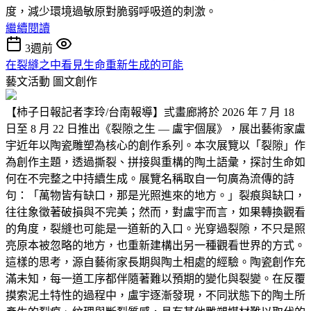
度，減少環境過敏原對脆弱呼吸道的刺激。
繼續閱讀
3週前
在裂縫之中看見生命重新生成的可能
藝文活動
圖文創作
【柿子日報記者李玲/台南報導】弎畫廊將於 2026 年 7 月 18
日至 8 月 22 日推出《裂隙之生 — 盧宇個展》，展出藝術家盧
宇近年以陶瓷雕塑為核心的創作系列。本次展覽以「裂隙」作
為創作主題，透過撕裂、拼接與重構的陶土語彙，探討生命如
何在不完整之中持續生成。展覽名稱取自一句廣為流傳的詩
句：「萬物皆有缺口，那是光照進來的地方。」裂痕與缺口，
往往象徵著破損與不完美；然而，對盧宇而言，如果轉換觀看
的角度，裂縫也可能是一道新的入口。光穿過裂隙，不只是照
亮原本被忽略的地方，也重新建構出另一種觀看世界的方式。
這樣的思考，源自藝術家長期與陶土相處的經驗。陶瓷創作充
滿未知，每一道工序都伴隨著難以預期的變化與裂變。在反覆
摸索泥土特性的過程中，盧宇逐漸發現，不同狀態下的陶土所