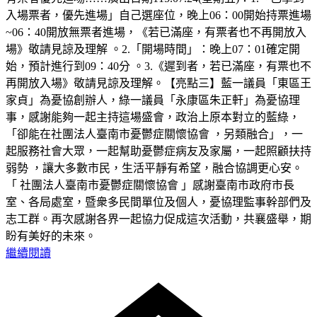
入場票者，優先進場」自己選座位，晚上06：00開始持票進場
~06：40開放無票者進場，《若已滿座，有票者也不再開放入
場》敬請見諒及理解 。2.「開場時間」：晚上07：01確定開
始，預計進行到09：40分 。3.《遲到者，若已滿座，有票也不
再開放入場》敬請見諒及理解。【亮點三】藍一議員「東區王
家貞」為憂協創辦人，綠一議員「永康區朱正軒」為憂協理
事，感謝能夠一起主持這場盛會，政治上原本對立的藍綠，
「卻能在社團法人臺南市憂鬱症關懷協會 ，另類融合」，一
起服務社會大眾，一起幫助憂鬱症病友及家屬，一起照顧扶持
弱勢 ，讓大多數市民，生活平靜有希望，融合協調更心安。
「 社團法人臺南市憂鬱症關懷協會 」感謝臺南市政府市長
室、各局處室，暨衆多民間單位及個人，憂協理監事幹部們及
志工群。再次感謝各界一起協力促成這次活動，共襄盛舉，期
盼有美好的未來。
繼續閱讀