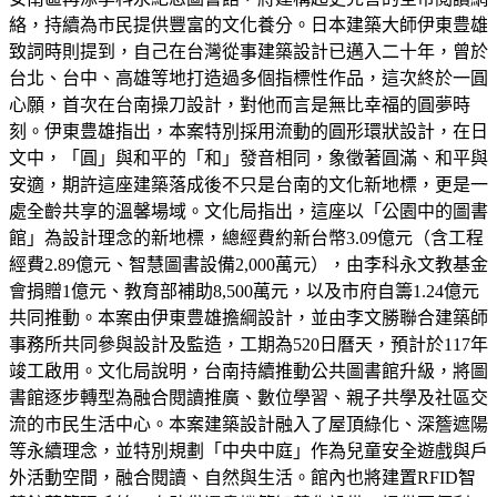
絡，持續為市民提供豐富的文化養分。日本建築大師伊東豊雄
致詞時則提到，自己在台灣從事建築設計已邁入二十年，曾於
台北、台中、高雄等地打造過多個指標性作品，這次終於一圓
心願，首次在台南操刀設計，對他而言是無比幸福的圓夢時
刻。伊東豊雄指出，本案特別採用流動的圓形環狀設計，在日
文中，「圓」與和平的「和」發音相同，象徵著圓滿、和平與
安適，期許這座建築落成後不只是台南的文化新地標，更是一
處全齡共享的溫馨場域。文化局指出，這座以「公園中的圖書
館」為設計理念的新地標，總經費約新台幣3.09億元（含工程
經費2.89億元、智慧圖書設備2,000萬元），由李科永文教基金
會捐贈1億元、教育部補助8,500萬元，以及市府自籌1.24億元
共同推動。本案由伊東豊雄擔綱設計，並由李文勝聯合建築師
事務所共同參與設計及監造，工期為520日曆天，預計於117年
竣工啟用。文化局說明，台南持續推動公共圖書館升級，將圖
書館逐步轉型為融合閱讀推廣、數位學習、親子共學及社區交
流的市民生活中心。本案建築設計融入了屋頂綠化、深簷遮陽
等永續理念，並特別規劃「中央中庭」作為兒童安全遊戲與戶
外活動空間，融合閱讀、自然與生活。館內也將建置RFID智