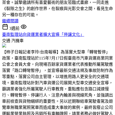
茶會。誠摯邀請所有喜愛藝術的朋友蒞臨弎畫廊，一同走進
《裂隙之生》的創作世界，在裂痕與光影交會之間，看見生命
另一種存在的可能。
繼續閱讀
3週前
臺南監理站向貨運業者擴大宣導「停讓文化」
交通
汽機車
【柿子日報記者李玲/台南報導】為落實大型車「轉彎暫停」
政策，臺南監理站於115年7月17日假臺南市汽車貨運商業同業
公會之會員大會，向現場百餘家貨運業者代表推動所屬駕駛應
落實「路口轉彎暫停」，並宣導最新交通法規及事故防制作為
等重點，落實公司自主管理，以增進用路人更安全的交通環
境。臺南監理站針對汽車貨運公司展開大型車交通安全宣導，
籲請業者強化所屬駕駛人行車教育，重點應包含路口減速慢
行、轉彎暫停、停讓行人、注意內輪差與視線死角，並強調出
車前檢查與貨物綑綁的重要性。另以近期聯結車駕駛毒駕及遊
覽車無職業駕照駕車而造成重大事故的案例，最終皆廢止公司
運輸業營業執照及吊銷所有車輛牌照，請業者務必做好駕駛人