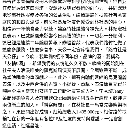
慈善音樂會捐贈及樹人醫護管理專科學校的捐血活動，但首要
任務是透過家庭聯誼，凝聚社友與寶眷們的向心力，共同默默
地從事社區服務及各項的公益活動，繼續讓路竹扶輪社有著家
庭般的和煦與溫暖。前吳社長及社友們感受到林社長的用心，
相信這一年他會全力以赴，讓路竹社繼續發揚光大。林紀宏社
長表示，巴威颱風未影響今日典禮的進行，一切都十分順利。
這已經是連續二年颱風警報下辦理首敲，代表我們路竹社做了
這麼多服務、這麼多善事，天公一定會疼惜我們，「路竹社是
天公仔」。今晚，我準備9瓶不同年份、品牌的酒，我稱為
「友情9酒」，希望我們的友情能久久不散。晚會的開始則在
社長夫人浪漫唯美的薩克斯風演奏下展開，全場歡聲不斷，成
為當晚晚會的重頭戲之一。此外，還有內輪們延續的烏克麗麗
表演，以及中西合併的古箏、小提琴、拳擊、表演節目充實並
嗨翻全場。當天也安排了二位新社友宣誓入社，李秀環Jenny
菜商經銷負責人及許勝欽Charles慧縉切削五金行經理，歡迎這
兩位新血的加入。「糾察時間」，在林社長一馬當先響應樂捐
之下，果然開出好成績，紅箱總收入1,495,000元。相信路竹扶
輪社在新的一年度有各位PP及社友的支持與愛護，一定會創
造佳績、社運昌隆。