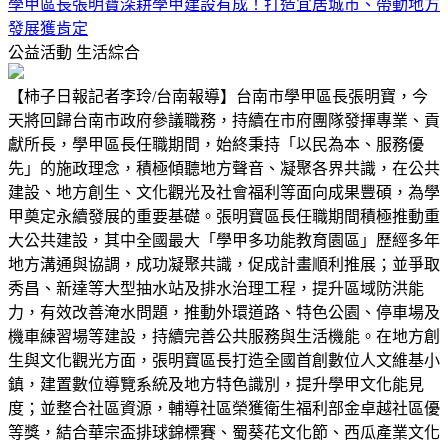
學甲區長張明寶深耕學甲建設有成！打造宜居城市、帶動地方
發展獲肯定
公益活動
生活綜合
【柿子日報記者李玲/台南報導】台南市學甲區長張明寶，今
天將回歸台南市政府參議職務，持續在市府團隊發揮專業、貢
獻所長，學甲區長任職期間，始終秉持「以民為本、服務優
先」的施政理念，積極傾聽地方聲音、凝聚各界共識，在公共
建設、地方創生、文化觀光及社會福利等面向成果豐碩，為學
甲奠定永續發展的重要基礎。張明寶區長任職期間積極推動重
大公共建設，其中全國最大「學甲多功能教育園區」歷經多年
地方溝通與協調，成功凝聚共識，促成計畫順利推展；並爭取
秀昌、新達等大型抽水站及排水治理工程，提升區域防洪能
力，有效改善淹水問題，推動外環道路、特色公園、停車場及
機車練習場等建設，持續完善公共服務與生活機能。在地方創
生與文化觀光方面，張明寶區長打造全國首創數位人文維基小
鎮，建置數位導覽系統及地方特色識別，提升學甲文化能見
度；並整合社區資源，輔導社區榮獲衛生福利部金卓越社區優
等獎，結合華宗盃排球錦標賽、蜀葵花文化節、西瓜產業文化