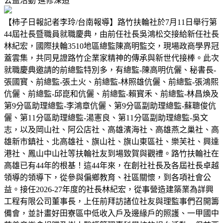
公益活動
進修深造
【柿子日報記者李玲/台南報導】路竹扶輪社於7月11日舉行第
44屆社長暨職員就職慶典，由前任社長吳鴻松交接給新任社長
林紀宏，國際扶輪3510地區總監陳高明監交，現場政商學界冠
蓋雲集，共同見證路竹企業家精神的傳承與新世代接棒。此次
就職慶典邀請的前總監特別多，有總監-陳高明伉儷、秘書長-
張國寳、前總監-張土火、前總監-林照雄伉儷、前總監-張鴻熙
伉儷、前總監-邱崑和伉儷、前總監-賴寳禾、前總監-林昌煥及
第9分區助理總監-李鴻章伉儷、第9分區副助理總監-蘇聰俊伉
儷、第11分區助理總監-湯憲良、第11分區副助理總監-吳文
志，以及岡山社、阿公店社、高雄濱海社、高雄燕之巢社、高
雄新市鎮社、北高雄社、旗山社、旗山東區社、樂芙社、興達
港社、鳳山中山社等扶輪社友到場致賀與觀禮。路竹扶輪社在
高雄已有44年的根基！這44年來，在創社社長及各屆社長卓越
領導的領導下，從參與偏鄉教育、社區關懷，到各項社會公
益。接任2026-27年度的社長林紀宏，從事營造建築業為詳興
工程有限公司董事長，上任前拜訪諸位社友與理監事們召開籌
備會，並計畫好田寮區中低收入戶及邊緣戶的照護、一甲國中