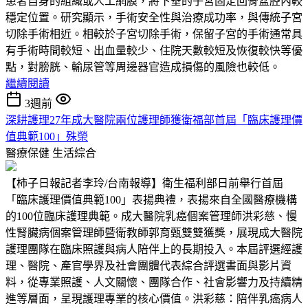
患者自身的組織或人工網膜，將下垂的子宮固定回骨盆腔內較
穩定位置。研究顯示，手術安全性與治療成功率，與傳統子宮
切除手術相近。相較於子宮切除手術，保留子宮的手術通常具
有手術時間較短、出血量較少、住院天數較短及恢復較快等優
點，對膀胱、輸尿管等周邊器官造成損傷的風險也較低。
繼續閱讀
3週前
深耕護理27年成大醫院兩位護理師獲衛福部首屆「臨床護理價
值典範100」殊榮
醫療保健
生活綜合
【柿子日報記者李玲/台南報導】衛生福利部日前舉行首屆
「臨床護理價值典範100」表揚典禮，表揚來自全國醫療機構
的100位臨床護理典範。成大醫院乳癌個案管理師洪彩慈、慢
性腎臟病個案管理師暨衛教師郭育甄雙雙獲獎，展現成大醫院
護理團隊在臨床照護與病人陪伴上的長期投入。本屆評選經護
理、醫院、產官學界及社會團體代表綜合評選書面與影片資
料，從專業照護、人文關懷、團隊合作、社會影響力及持續精
進等層面，呈現護理專業的核心價值。洪彩慈：陪伴乳癌病人