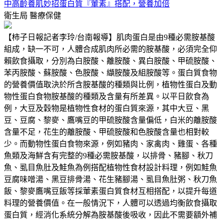
中高齡養肌妙招蛋白質『葷素』搭配，營養加倍
衛生局
醫療保健
【柿子日報記者李玲/台南報導】肌肉蛋白是由9種必需胺基酸
組成，缺一不可，人體合成肌肉所必需的胺基酸，必須完全仰
賴飲食攝取，分別為白胺酸、離胺酸、異白胺酸、甲硫胺酸、
苯丙胺酸、蘇胺酸、色胺酸、纈胺酸及組胺酸等。蛋白質食物
的營養價值取決於所含胺基酸的種類與比例，植物性蛋白及動
物性蛋白食物胺基酸的種類及含量有所差異。以平日飲食為
例，大豆及穀物是植物性食材的蛋白質來源，其中大豆、黑
豆、豆腐、黎麥、鷹嘴豆的甲硫胺酸含量偏低，白米的離胺酸
含量不足，花生的離胺酸、甲硫胺酸和色胺酸含量也相對較
少。而動物性蛋白食物來源，例如豬肉、家禽肉、雞蛋、各種
魚類及海鮮含有完整的9種必需胺基酸，以排骨、豬腳、秋刀
魚、虱目魚肚及鮭魚為例搭配植物性食材設計料理，例如鮭魚
豆腐味噌湯、黑豆排骨湯、花生豬腳湯、虱目魚肚粥、秋刀魚
飯、黎麥鷹嘴豆飯等採葷素蛋白質食材互相搭配，以提升每道
料理的營養價值。在一般情況下，人體可以透過均衡飲食攝取
蛋白質，經消化系統分解為胺基酸後吸收，因此不需要額外補