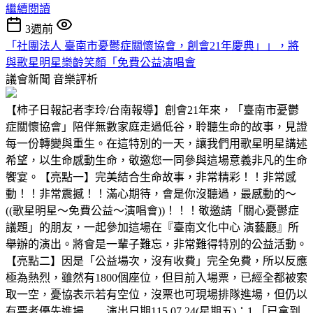
繼續閱讀
3週前
「社團法人 臺南市憂鬱症關懷協會，創會21年慶典」」，將
與歌星明星樂齡笑顏「免費公益演唱會
議會新聞
音樂評析
【柿子日報記者李玲/台南報導】創會21年來，「臺南市憂鬱
症關懷協會」陪伴無數家庭走過低谷，聆聽生命的故事，見證
每一份轉變與重生。在這特別的一天，讓我們用歌星明星講述
希望，以生命感動生命，敬邀您一同參與這場意義非凡的生命
饗宴。【亮點一】完美結合生命故事，非常精彩！！非常感
動！！非常震撼！！滿心期待，會是你沒聽過，最感動的～
((歌星明星～免費公益～演唱會))！！！敬邀請「關心憂鬱症
議題」的朋友，一起參加這場在『臺南文化中心 演藝廳』所
舉辦的演出。將會是一輩子難忘，非常難得特別的公益活動。
【亮點二】因是「公益場次，沒有收費」完全免費，所以反應
極為熱烈，雖然有1800個座位，但目前入場票，已經全都被索
取一空，憂協表示若有空位，沒票也可現場排隊進場，但仍以
有票者優先進場……演出日期115.07.24(星期五)：1.「已拿到