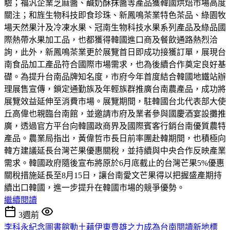
驗；福汎企業芝麻醬、鹹奶酥抹醬等產品獲韓國烘焙市場高度
關注；和旌生物科技即食珍珠、新鳳鳴茶業特色茶品、綠園牧
場天然果汁及冷凍水果、冠南生物科技水果系列產品及綠品國
際熱帶水果加工品，也都獲得韓國進口商及餐飲通路熱烈洽
詢，此外，新鳳鳴茶業更於展覽首日即成功接獲訂單，展現台
南食品加工產品符合國際市場需求，也為後續合作奠定良好基
礎。為提升台南品牌知名度，市府今年首度結合韓國地鐵站辦
理展售宣傳，鎖定通勤族及年輕族群推廣台南農產品，成功將
展覽效益延伸至消費市場。展覽期間，駐韓國台北代表部大使
丘高偉也親臨台南館，並邀請市府及業者參與國慶酒宴設攤推
廣，透過官方平台向韓國政商界及國際賓客行銷台南優質農特
產品。農業局指出，黃偉哲市長日前率團赴韓期間，也積極向
韓方建議延長台灣芒果優惠關稅，並持續與中央合作反映產業
需求。韓國政府隨後宣布將原於6月底截止的台灣芒果5%優惠
關稅措施延長至8月15日，讓台南愛文芒果得以把握盛產期持
續出口韓國，進一步提升在韓國市場的競爭優勢。
繼續閱讀
3週前
李科永紀念圖書館動土藉伊東豊雄之力成為台南閱讀新地標