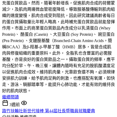
充蛋白質飲品。然而，隨著年齡增長，促進肌肉合成的荷爾蒙
減少，及肌肉周邊微血管密度降低，導致胺基酸傳輸到肌肉組
織的速度變慢，肌肉合成受到阻抗，因此研究建議高齡者每日
的蛋白質攝取量比年輕人略高，此時補充蛋白質飲品就能發揮
作用。市面上的商業蛋白質飲品內含成分以乳清蛋白 (Whey
Protein)、 酪蛋白 (Casein) 、大豆蛋白 (Soy Protein)、 豌豆蛋白
(Pea Protein) 、支鏈胺基酸（Branched-Chain Amino Acids，簡
稱BCAA）及β-羥基-β-甲基丁酸（HMB）居多，皆是合成肌
肉與修復組織的重要原料。此外， 全脂乳也含豐富的必需胺
基酸，亦是良好的蛋白質飲品之一。攝取蛋白質的頻率，應平
均分配於早、午、晚三餐，讓體內隨時有充足的胺肌酸濃度足
以促進肌肉合成效。維持肌肉量，光靠飲食還不夠，必須規律
安排肌力訓練，給予肌肉足夠的刺激，也應搭配有氧運，如快
走、游泳、騎腳踏車等，能提升心肺功能，才能有效的維持良
好的肌肉狀態。
繼續閱讀
3週前
路竹扶輪社新世代接棒 第44屆社長暨職員就職慶典