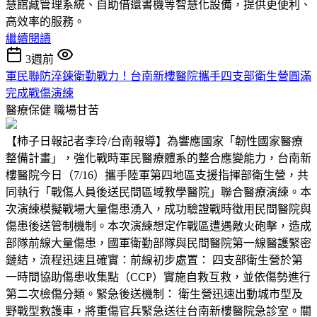
慧館藏管理系統、自助借還書機等智慧化設備，提供更便利、
高效率的服務。
繼續閱讀
3週前
軍民聯防淬鍊衛勤戰力！台南新樓醫院攜手四支部衛生營圓滿
完成戰傷演練
醫療保健
職場甘苦
【柿子日報記者李玲/台南報導】為響應國家「韌性國家醫療
整備計畫」，強化戰時軍民醫療體系的整合應變能力，台南新
樓醫院今日（7/16）攜手陸軍第四地區支援指揮部衛生營，共
同執行「戰傷人員後送民間區域教學醫院」聯合醫療演練。本
次演練模擬戰場大量傷患湧入，成功驗證戰時徵用民間醫院與
傷患後送管制機制。本次演練想定作戰區遭遇敵火砲擊，造成
部隊前線大量傷患，國軍衛勤部隊與民間醫院第一線醫護緊密
鏈結，流程迅速且確實：前線初步處置： 四支部衛生營於第
一時間協助傷患收集點（CCP）實施自救互救，並依傷勢進行
第二次檢傷分類。緊急後送機制： 衛生營迅速出動城市型及
野戰型救護車，將重傷官兵緊急送往台南新樓醫院急診室。關