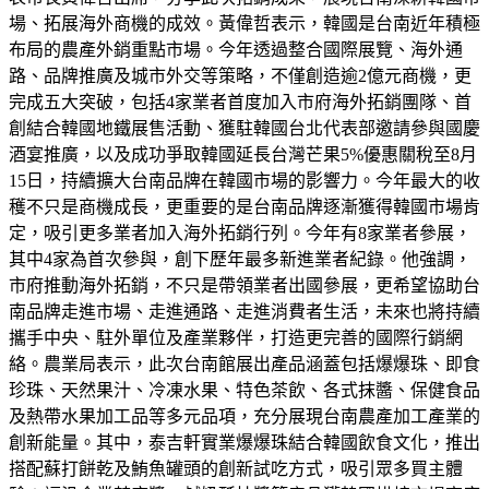
場、拓展海外商機的成效。黃偉哲表示，韓國是台南近年積極
布局的農產外銷重點市場。今年透過整合國際展覽、海外通
路、品牌推廣及城市外交等策略，不僅創造逾2億元商機，更
完成五大突破，包括4家業者首度加入市府海外拓銷團隊、首
創結合韓國地鐵展售活動、獲駐韓國台北代表部邀請參與國慶
酒宴推廣，以及成功爭取韓國延長台灣芒果5%優惠關稅至8月
15日，持續擴大台南品牌在韓國市場的影響力。今年最大的收
穫不只是商機成長，更重要的是台南品牌逐漸獲得韓國市場肯
定，吸引更多業者加入海外拓銷行列。今年有8家業者參展，
其中4家為首次參與，創下歷年最多新進業者紀錄。他強調，
市府推動海外拓銷，不只是帶領業者出國參展，更希望協助台
南品牌走進市場、走進通路、走進消費者生活，未來也將持續
攜手中央、駐外單位及產業夥伴，打造更完善的國際行銷網
絡。農業局表示，此次台南館展出產品涵蓋包括爆爆珠、即食
珍珠、天然果汁、冷凍水果、特色茶飲、各式抹醬、保健食品
及熱帶水果加工品等多元品項，充分展現台南農產加工產業的
創新能量。其中，泰吉軒實業爆爆珠結合韓國飲食文化，推出
搭配蘇打餅乾及鮪魚罐頭的創新試吃方式，吸引眾多買主體