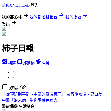
登入
我的部落格
我的部落格後台
我的帳號
登出
柿子日報
相簿
部落格
名片
3週前
『從預防到平衡～中醫的健康管理』 感冒後咳喘、胃口差？
中醫「治未病」幫你調養免疫力
醫療保健
生活綜合