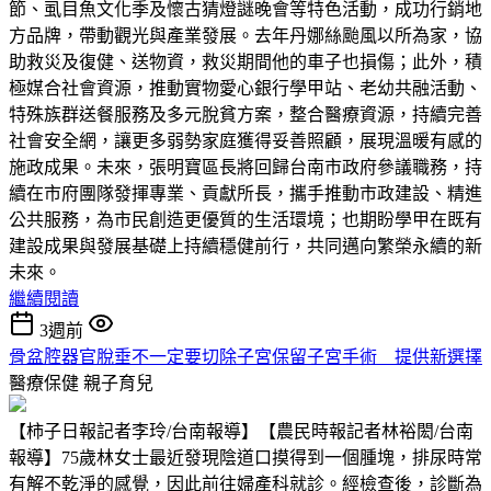
節、虱目魚文化季及懷古猜燈謎晚會等特色活動，成功行銷地
方品牌，帶動觀光與產業發展。去年丹娜絲颱風以所為家，協
助救災及復健、送物資，救災期間他的車子也損傷；此外，積
極媒合社會資源，推動實物愛心銀行學甲站、老幼共融活動、
特殊族群送餐服務及多元脫貧方案，整合醫療資源，持續完善
社會安全網，讓更多弱勢家庭獲得妥善照顧，展現溫暖有感的
施政成果。未來，張明寶區長將回歸台南市政府參議職務，持
續在市府團隊發揮專業、貢獻所長，攜手推動市政建設、精進
公共服務，為市民創造更優質的生活環境；也期盼學甲在既有
建設成果與發展基礎上持續穩健前行，共同邁向繁榮永續的新
未來。
繼續閱讀
3週前
骨盆腔器官脫垂不一定要切除子宮保留子宮手術 提供新選擇
醫療保健
親子育兒
【柿子日報記者李玲/台南報導】【農民時報記者林裕閎/台南
報導】75歲林女士最近發現陰道口摸得到一個腫塊，排尿時常
有解不乾淨的感覺，因此前往婦產科就診。經檢查後，診斷為