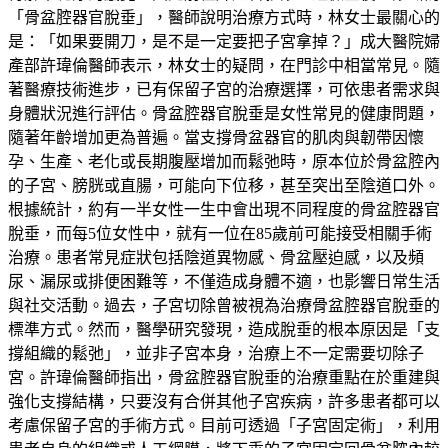
「骨盆腔器官脫垂」，醫師說明治療方式時，林女士最關心的
是：「如果要開刀，是不是一定要把子宮拿掉？」成大醫院婦
產部許瑋倫醫師表示，林女士的疑問，在門診中相當常見。隨
著醫療技術進步，已有保留子宮的治療選擇，可依患者需求與
身體狀況進行評估。骨盆腔器官脫垂是女性常見的健康問題，
隨著年齡增加更為普遍。當支撐骨盆器官的肌肉與韌帶因懷
孕、生產、老化或長期腹壓增加而鬆弛時，原本位於骨盆腔內
的子宮、膀胱或直腸，可能向下位移，甚至突出至陰道口外。
根據統計，約有一半女性一生中會出現不同程度的骨盆腔器官
脫垂，而每5位女性中，就有一位在85歲前可能接受相關手術
治療。患者常見症狀包括陰道異物感、骨盆壓迫感，以及頻
尿、漏尿或排便困難等，不僅造成身體不適，也影響日常生活
與社交活動。過去，子宮切除曾被視為治療骨盆腔器官脫垂的
標準方式。然而，醫學研究發現，造成脫垂的根本原因是「支
撐組織的鬆弛」，並非子宮本身，治療上不一定需要切除子
宮。許瑋倫醫師指出，骨盆腔器官脫垂的治療重點在於重建與
強化支撐結構，只要沒有合併其他子宮疾病，許多患者都可以
考慮保留子宮的手術方式。目前可透過「子宮固定術」，利用