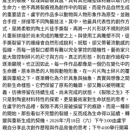
產生的裂痕、紋理與斷裂質感，具有其他雕塑媒材難以取代的
生命力。他不再將裂痕視為創作中的瑕疵，而是作品自然生成
的重要語言。盧宇的作品多以動物與人物形象作為原型，並融
合手捏、拼接等不同陶藝技法。其中，他最具代表性的創作方
式，是將柔軟的陶土片徒手撕裂，再將一片片形狀不規則的碎
片重新拼接於尚未完成的雕塑之上。與使用工具雕塑不同，徒
手撕裂留下的邊緣會自然形成銳利、斑駁，卻又帶著流動感的
弧線，而每一道裂口都帶有難以完全掌控的隨機性。藝術家只
能大致控制碎片的尺寸與方向，真正的形態，則在創作過程中
逐漸顯現。也正因如此，每一件作品都像是一個仍在變化中的
生命體。原本熟悉的人物與動物形象，在一片片陶土碎片的覆
蓋與重組之下，逐漸轉化為介於具象與抽象、真實與想像之間
的新生命樣態。它們保留了原有的輪廓，卻又難以被明確定
義，彷彿停留在持續生成、尚未完成的狀態。《裂隙之生》不
只是對陶瓷材料特性的探索，更是藝術家對生命狀態的思考。
在盧宇的作品裡，裂隙不再只是破損留下的痕跡，而是一種新
的開始。那些看似不完整的裂縫，反而成為生命得以延續、轉
變與重新生成的契機。2026年7月18日（六）下午3:00由盧宇
親自分享此次創作歷程與作品背後的思考；下午4:00舉行開幕