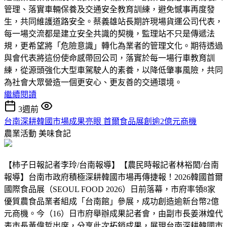
管理、落實車輛保養及交通安全教育訓練，避免憾事再度發
生，共同維護道路安全。蔡義雄站長期許現場貨運公司代表，
每一場交流都是建立安全共識的契機，監理站不只是傳遞法
規，更希望將「危險意識」轉化為業者的管理文化。期待透過
與會代表將這份使命感帶回公司，落實於每一場行車教育訓
練，從源頭強化大型車駕駛人的素養，以降低肇事風險，共同
為社會大眾營造一個更安心、更友善的交通環境。
繼續閱讀
3週前
台南深耕韓國市場成果亮眼 首爾食品展創逾2億元商機
農業活動
美味食記
【柿子日報記者李玲/台南報導】【農民時報記者林裕閎/台南
報導】台南市政府積極深耕韓國市場再傳捷報！2026韓國首爾
國際食品展（SEOUL FOOD 2026）日前落幕，市府率領8家
優質農食品業者組成「台南館」參展，成功創造逾新台幣2億
元商機。今（16）日市府舉辦成果記者會，由副市長姜淋煌代
表市長黃偉哲出席，分享此次拓銷成果，展現台南深耕韓國市