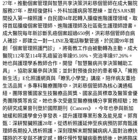
27年，推動個案管理與智慧共享決策洪彩慈個管師在成大醫院
服務27年，歷經復健科、外科加護病房等歷練，並在SARS期
間投入第一線照護。自民國94年起轉入腫瘤進階護理領域，取
得首屆腫瘤個案管理師、進階護理師及社區衛生護理師證書。
成大醫院每年新診斷乳癌個案超過650例，洪彩慈個管師自病
人確診，即建立一對一LINE及電話聯繫管道，於民國99年首
創「個案管理照護門診」，將衛教工作由被動轉為主動，成大
醫院112年至114年乳癌留治率達95.16%、完治率達97.26%。
她也與護理學系教師合作，開發「智慧醫病共享決策輔助工
具」，協助家屬參與決策；並針對預後良好的患者導入「擁抱
新生活」E化照護網頁與「瞭乳小學堂」講座，陪伴病友重拾
生活品質。多專科醫療團隊中，洪彩慈個管師為核心溝通樞
紐，團隊曾獲國家生技醫療品質獎、國家品質標章及醫策會優
秀團隊獎等肯定，她也多次受邀至醫療機構分享實務經驗；她
的研究成果曾刊登於國際期刊《Cancers》，今年也參與新加
坡緩和照護學會分享發表，提升護理專業形象及能見度。郭育
甄：深耕腎臟照護28年，從透析照護延伸至疾病預防郭育甄護
理師長期投入透析照護，深刻理解末期腎臟病病人面對治療抉
擇時的不安與不確定感。轉任慢性腎臟病衛教師後，她將臨床