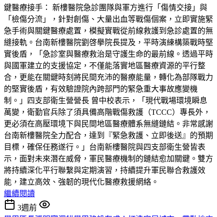
鍵醫療接手： 新樓醫院急診團隊與軍方進行「傷情交接」與
「檢傷分流」，針對創傷、大量出血等戰傷個案，立即實施緊
急手術與關鍵醫療處置，模擬實戰從前線救護到急診處置的無
縫接軌。台南新樓醫院劉啓擧院長提及，平時演練構築戰時堅
實後盾，「急診室與醫療救治是守護生命的最前線。透過平時
與國軍建立的支援協定，不僅能落實地區醫療資源的平行整
合，更能在關鍵時刻將民間充沛的醫療能量，轉化為部隊戰力
的堅實後盾，有效驗證院內跨部門的緊急重大事故應變機
制。」四支部衛生營營長 曾中校表示，「現代戰場環境瞬息
萬變，衛勤官兵除了須具備高階戰傷救護（TCCC）專長外，
更必須在高壓環境下與民間地區醫療體系無縫鏈結。非常感謝
台南新樓醫院全力配合，達到『緊急救護、立即後送』的預期
目標，確保任務遂行。」台南新樓醫院與四支部衛生營皆表
示，面對未來潛在威脅，軍民醫療機制的鏈結愈加關鍵。雙方
將持續深化平行聯繫與定期演習，持續提升軍民聯合救護效
能，建立高效、強韌的現代化醫療救援網絡。
繼續閱讀
3週前