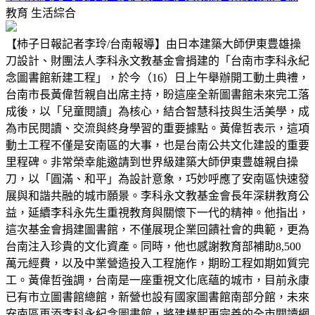
教育
生活綜合
【柿子日報記者李玲/台南報導】由日本建築大師伊東豊雄操
刀設計、財團法人李科永文教基金會捐建的「台南市李科永紀
念圖書館新建工程」，於今（16）日上午舉辦開工動土典禮，
台南市長黃偉哲親自出席主持，盼這座全新圖書館未來完工落
成後，以「兒童閱讀」為核心，結合智慧科技與生活美學，成
為市民閱讀、交流與終身學習的重要據點。黃偉哲表示，這項
動土工程不僅是安南區的大事，也是台南公共文化建設的重要
里程碑。非常榮幸能邀請到世界級建築大師伊東豊雄親自操
刀，以「圓滿、和平」為設計意象，巧妙呼應了安南區快速發
展與和諧共融的城市願景。李科永文教基金會長年深耕教育公
益，延續李科永先生重視教育與關懷下一代的精神。他指出，
這次基金會捐建圖書館，不僅展現企業回饋社會的典範，更為
台南注入珍貴的文化資產。同時，他也感謝教育部補助8,500
萬元經費，以及中業營造投入工程施作，期盼工程如期如質完
工。黃偉哲強調，台南是一座重視文化底蘊的城市，目前永康
已有市立圖書館總館，新營也設有國家圖書館南部分館，未來
安南區再添李科永紀念圖書館，將建構起更完善的全市閱讀網