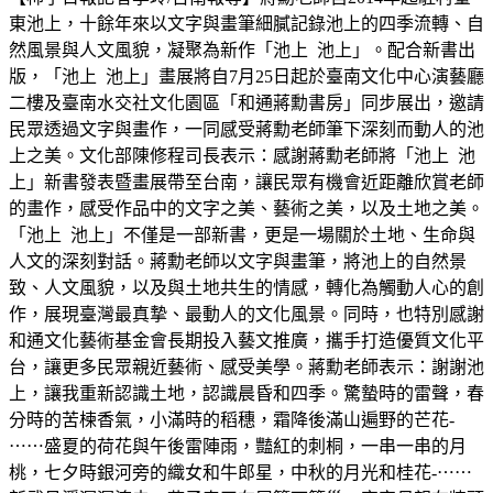
東池上，十餘年來以文字與畫筆細膩記錄池上的四季流轉、自
然風景與人文風貌，凝聚為新作「池上 池上」。配合新書出
版，「池上 池上」畫展將自7月25日起於臺南文化中心演藝廳
二樓及臺南水交社文化園區「和通蔣勳書房」同步展出，邀請
民眾透過文字與畫作，一同感受蔣勳老師筆下深刻而動人的池
上之美。文化部陳修程司長表示：感謝蔣勳老師將「池上 池
上」新書發表暨畫展帶至台南，讓民眾有機會近距離欣賞老師
的畫作，感受作品中的文字之美、藝術之美，以及土地之美。
「池上 池上」不僅是一部新書，更是一場關於土地、生命與
人文的深刻對話。蔣勳老師以文字與畫筆，將池上的自然景
致、人文風貌，以及與土地共生的情感，轉化為觸動人心的創
作，展現臺灣最真摯、最動人的文化風景。同時，也特別感謝
和通文化藝術基金會長期投入藝文推廣，攜手打造優質文化平
台，讓更多民眾親近藝術、感受美學。蔣勳老師表示：謝謝池
上，讓我重新認識土地，認識晨昏和四季。驚蟄時的雷聲，春
分時的苦楝香氣，小滿時的稻穗，霜降後滿山遍野的芒花-
⋯⋯盛夏的荷花與午後雷陣雨，豔紅的刺桐，一串一串的月
桃，七夕時銀河旁的織女和牛郎星，中秋的月光和桂花-⋯⋯