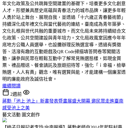
年文化政策及公共跳舞空間建置的基礎下，培養更多文化創意
人才，形塑兼具歷史底蘊與青春活力的城市品牌，讓更多年輕
人勇於站上舞台、展現自我，並透過「十六歲正青春藝術節」
持續深化成年禮文化與當代藝術的連結。臺南成為青年築夢、
文化扎根與世代共融的重要城市。而文化局未來將持續結合文
化政策、公共空間建設與青年培力。文化局政風室因應今年年
底地方公職人員選舉，也設攤辦理反賄選宣導，透過有獎徵
答、活潑有趣的互動遊戲及QR Code掃描填答問卷等闖關活
動，讓參與民眾在輕鬆互動中了解常見賄選態樣，如現金買
票、禮品贈送、餐會請託及旅遊招待等，強化「ｉ幸福，檢舉
賄選，人人有責」觀念，唯有選賢與能，才能建構一個廉潔透
明的廉能政府及誠信社會。
繼續閱讀
2週前
蔣勳「池上 池上」新書發表暨畫展盛大開幕 邀民眾走進臺南
感受池上之美
藝文活動
圖文創作
【柿子日報記者李玲/台南報導】蔣勳老師自2014年起駐村臺