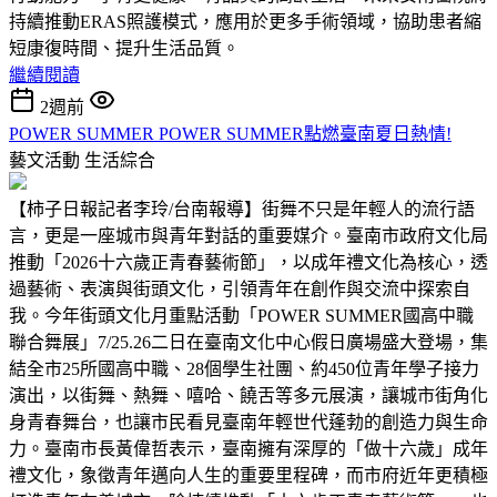
持續推動ERAS照護模式，應用於更多手術領域，協助患者縮
短康復時間、提升生活品質。
繼續閱讀
2週前
POWER SUMMER POWER SUMMER點燃臺南夏日熱情!
藝文活動
生活綜合
【柿子日報記者李玲/台南報導】街舞不只是年輕人的流行語
言，更是一座城市與青年對話的重要媒介。臺南市政府文化局
推動「2026十六歲正青春藝術節」，以成年禮文化為核心，透
過藝術、表演與街頭文化，引領青年在創作與交流中探索自
我。今年街頭文化月重點活動「POWER SUMMER國高中職
聯合舞展」7/25.26二日在臺南文化中心假日廣場盛大登場，集
結全市25所國高中職、28個學生社團、約450位青年學子接力
演出，以街舞、熱舞、嘻哈、饒舌等多元展演，讓城市街角化
身青春舞台，也讓市民看見臺南年輕世代蓬勃的創造力與生命
力。臺南市長黃偉哲表示，臺南擁有深厚的「做十六歲」成年
禮文化，象徵青年邁向人生的重要里程碑，而市府近年更積極