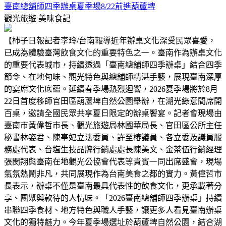
臺南總舖師四季辦桌夏季場8/22前進葫蘆埤
觀光旅遊
美味食記
【柿子日報記者李玲/台南報導近年辦桌文化深受民眾喜愛，
已成為體驗臺灣飲食文化的重要特色之一。臺南作為辦桌文化
的重要代表城市，持續透過「臺南總舖師四季辦桌」結合四季
節令、在地旬味、觀光特色與總舖師精湛手藝，展現臺南深厚
的宴席文化底蘊。延續春季場熱烈迴響，2026夏季場將於8月
22日首度移師官田區葫蘆埤自然公園舉辦，在湖光綠意間席開
百桌，邀請全國民眾共享夏日限定的辦桌饗宴。記者會現場由
臺南市黃偉哲市長、觀光旅遊局林國華局長、官田區公所主任
秘書林姿君、陳亭妃立法委員、許至椿議員、各立委及議員服
務處代表、台塩生技品牌行銷處處長陳美文、金茶伍行銷經理
張閔翔與臺南在地觀光公協會代表等貴賓一同出席盛會，現場
氣氛熱鬧非凡，共同展現作為台南美食之都的實力。黃偉哲市
長表示，辦桌不僅是臺南最具代表性的飲食文化，更承載著分
享、團聚與款待的人情味。「2026臺南總舖師四季辦桌」持續
串聯四季食材、地方特色與職人手藝，讓更多人看見臺南辦桌
文化的獨特魅力。今年夏季場選址於葫蘆埤自然公園，結合湖