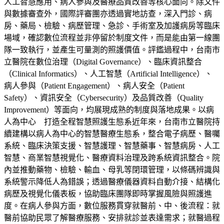
人工智慧應用、病人參與及醫療品質改善等核心面向。除文件
與數據審查外，國際評審團亦透過實地訪查，深入門診、病
房、藥局、檢驗、病歷管理、急診、手術室及加護病房等臨床
場域，確認數位流程並非停留於制度文件，而是能由第一線團
隊一致執行，並產生可量測的照護價值。評鑑過程中，台南市
立醫院在數位治理（Digital Governance）、臨床資訊整合
（Clinical Informatics）、人工智慧（Artificial Intelligence）、
病人參與（Patient Engagement）、病人安全（Patient
Safety）、資訊安全（Cybersecurity）及品質改善（Quality
Improvement）等面向，均展現成熟的制度與落地成果。以病
人為中心 打造全程智慧照護生態系近年來，台南市立醫院持
續建構以病人為中心的智慧醫療生態系，整合電子病歷、醫囑
系統、臨床決策支援、智慧護理、智慧藥事、智慧病房、人工
智慧、商業智慧視覺化、醫療資料治理及跨系統資訊整合。院
內並推動藥物、檢驗、輸血、母乳等閉環管理，以條碼辨識與
系統警示降低人為錯誤；透過醫療儀器資料自動介接、結構化
病歷及視覺化儀表板，協助臨床團隊即時掌握風險與照護進
度。在病人參與方面，數位服務貫穿就醫前、中、後流程：就
醫前協助民眾了解醫療服務、安排就診並表達需求；就醫過程