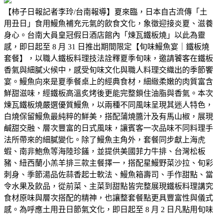
【柿子日報記者李玲/台南報導】夏來臨，日本自古流傳「土
用丑日」食用鰻魚補充元氣的飲食文化，象徵迎接炎夏、滋養
身心。台南大員皇冠假日酒店館內「煉瓦鐵板燒」以此為靈
感，即日起至 8 月 31 日推出期間限定【旬味鰻魚宴｜鐵板燒
套餐】，以職人鐵板料理技法詮釋夏季旬味，邀請饕客在鐵板
香氣與細膩火候中，感受旬味文化與職人料理交織出的季節饗
宴。鰻魚向來是夏季餐桌上的經典食材，細緻柔嫩的肉質富含
鮮甜滋味，經鐵板高溫炙烤後更能完整鎖住油脂與香氣。本次
煉瓦鐵板燒嚴選優質鰻魚，以兩種不同風味呈現其迷人特色，
白燒保留鰻魚最純粹的鮮美，搭配蒲燒醬汁及有馬山椒，展現
鹹甜交融、層次豐富的日式風味，讓賓客一次品味不同料理手
法所帶來的細膩變化。除了鰻魚主角外，套餐同步獻上海虎
蝦、南非鮑魚等海陸珍饈，並提供美國菲力牛排、台灣松板
豬、紐西蘭小羔羊排三款主餐擇一，搭配星鰻野菜沙拉、旬彩
刺身、季節湯品佐蒜香起士軟法、鰻魚箱壽司、手作甜點、當
令水果及飲品，從前菜、主菜到甜點皆完整展現鐵板料理講究
食材原味與層次搭配的精神，也讓整套餐點更具豐富性與儀式
感。為呼應土用丑日節氣文化，即日起至 8 月 2 日凡點用旬味