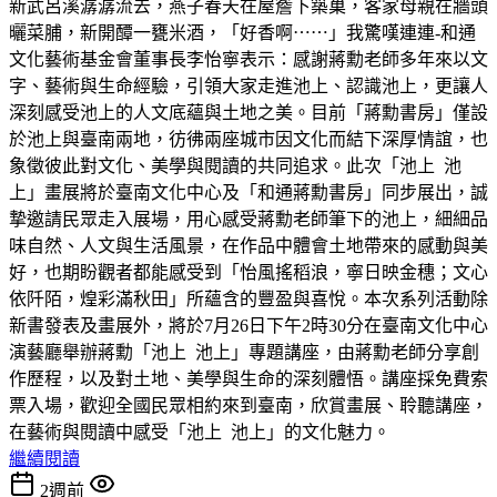
新武呂溪潺潺流去，燕子春天在屋簷下築巢，客家母親在牆頭
曬菜脯，新開醰一甕米酒，「好香啊⋯⋯」我驚嘆連連-和通
文化藝術基金會董事長李怡寧表示：感謝蔣勳老師多年來以文
字、藝術與生命經驗，引領大家走進池上、認識池上，更讓人
深刻感受池上的人文底蘊與土地之美。目前「蔣勳書房」僅設
於池上與臺南兩地，彷彿兩座城市因文化而結下深厚情誼，也
象徵彼此對文化、美學與閱讀的共同追求。此次「池上 池
上」畫展將於臺南文化中心及「和通蔣勳書房」同步展出，誠
摯邀請民眾走入展場，用心感受蔣勳老師筆下的池上，細細品
味自然、人文與生活風景，在作品中體會土地帶來的感動與美
好，也期盼觀者都能感受到「怡風搖稻浪，寧日映金穗；文心
依阡陌，煌彩滿秋田」所蘊含的豐盈與喜悅。本次系列活動除
新書發表及畫展外，將於7月26日下午2時30分在臺南文化中心
演藝廳舉辦蔣勳「池上 池上」專題講座，由蔣勳老師分享創
作歷程，以及對土地、美學與生命的深刻體悟。講座採免費索
票入場，歡迎全國民眾相約來到臺南，欣賞畫展、聆聽講座，
在藝術與閱讀中感受「池上 池上」的文化魅力。
繼續閱讀
2週前