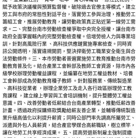
賦予政策決議權與預算監督權。破除過去官僚主導模式，建立
勞工與市府的常態性對話平台，落實勞工參與治理，推動勞工
籌組工會，推展勞動教育，讓勞動政策真正貼近第一線勞工需
求。二、完整台南市勞動檢查權爭取中央完全授權，讓台南市
政府全面掌握轄內的完整勞動檢查權。倍增勞檢人力與專業培
訓，針對高風險行業 、高科技供應鏈實施專案檢查。同時資
訊公開透明，落實違規開罰，堅決捍衛勞工職業安全衛生與合
法勞動條件。三、本市勞動者普遍實施勞工教育推動台南市勞
動教育普及化。結合產業工會幹部及教師工會資源，除市內各
級學校辦理勞動權益課程 ，並編纂在地勞工權益教材 、培養
工會幹部成為勞動教育種子教師 。針對服務業、傳統製造業
、高科技從業者 ，辦理企業勞工及走入各行政區辦理勞工教
育課程 ，建立線上學習與工會培訓機制，提升整體勞工權益
意識。四、改善勞動者低薪結合台南產業轉型，推動低薪改善
計畫。透過政府採購條款獎勵給薪友善企業，並輔導傳統製造
業升級高值化以利提升薪資；同時公部門率先調高所屬勞工、
派遣與外包人員薪資，結合產官學媒合高薪職缺，樹立標竿，
讓在地勞工共享經濟成果。 五、提高勞退新制雇主強制提繳