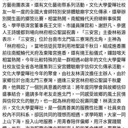
方藝術團表演，還有文化藝術祭系列活動，文化大學愛暉社校
友一年一度的全國大會師特別安排體驗廟宇文化傳承，還舉辦
別開生面的擲筊比賽，相當熱鬧。南鯤鯓代天府總幹事侯賢
名、學甲慈濟宮董事長王文宗、市議員陳昆和、謝舒凡、參選
人王詩媛都到場向林府相公聖誕祝壽，「三安宮」主委林裕源
表示，「三安宮」位於台南市北門區三寮灣西北角，主神為
「林府相公」，當地信徒民眾利用祂聖誕千秋日，組成進香團
前往南鯤鯓代天府及東隆宮進香，還有燒王船儀式，鑼鼓喧天
相當熱鬧，今年比較特殊的是一群相遇40餘年的文化大學愛暉
社校友從全省各地匯集到三安宮體驗廟宇信仰文化傳承活動。
文化大學愛暉社今年的聚會，由社友林清汶擔任主辦人，由於
家鄉位於台南北門三寮灣，適逢三安宮林府相公聖誕千秋慶
典，他興起了一個別具意義的想法：將年度同學會與故鄉信仰
盛事結合，邀請多年老友走進北門，一同感受故鄉的風土民情
與信仰文化的魅力，也一起為林府相公祝壽同慶！林清汶表
示，文化大學愛暉社，是一個真善美的服務性社團。社員來自
校內不同科系，卻因共同的理想而相遇。求學時期，大家一同
上山下海，投入山地服務，用青春陪伴偏鄉，用汗水實踐關