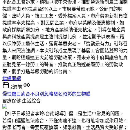
率配合工會訴求，積極爭取中央修法，推動勞退新制雇主強制
提繳率由 6%提高至9%以上。市府要帶頭示範，公部門約聘
僱、臨時人員、技工工友、委外標案人員，市府勞退新制負擔
提繳率率先提高 。對民間企業，市府以獎勵及優惠機制，如
政府採購評選加分 、地方產業補助優先核定 ，引導在地企業
與高科技產業提高雇主強制提繳比例 ，並定期予以表揚。藉
以保障勞工退休生活，落實尊嚴安老。「勞動最有力」戰隊召
集人宋照濱強調，本次戰隊成立展現了基層工會團結凝聚的力
量，期盼透過這五大前瞻勞動政策，讓未來的市府與議會能真
正聽見第一線勞工的聲音，推動真正貼近基層勞工的勞動政
策，攜手打造尊嚴勞動的新台南。
繼續閱讀
2週前
慢性傷口癒合不良別忽略惡名昭彰的生物膜
醫療保健
生活綜合
【柿子日報記者李玲/台南報導】傷口是生活中常見的問題，
若傷口遲遲無法癒合，不僅疼痛不適，也可能增加感染風險。
對患者而言，需要反覆換藥、頻繁就醫，生活品質大受影響；