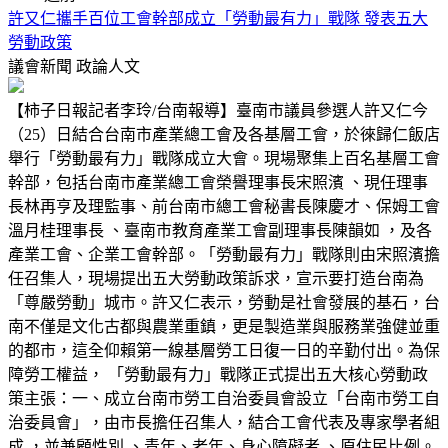
許又仁攜手百位工會幹部成立「勞動最有力」戰隊 發表五大
勞動政策
議會新聞
政論人文
【柿子日報記者李玲/台南報導】臺南市議員參選人許又仁今
（25）日結合台南市產業總工會及各基層工會，於徠歸仁飯店
舉行「勞動最有力」戰隊成立大會。現場聚集上百名基層工會
幹部，包括台南市產業總工會榮譽理事長宋照濱 、現任理事
長林再亨及理監事、前台南市總工會秘書長陳慶才、保姆工會
溫月桂理事長 、臺南市教育產業工會副理事長陳韻如 ，及各
產業工會、企業工會幹部。「勞動最有力」戰隊則由宋照濱擔
任召集人，現場提出五大勞動政策訴求，宣示要打造台南為
「尊嚴勞動」城市。許又仁表示，勞動是社會發展的基石，台
南不僅是文化古都與農業重鎮，更是製造業與服務業強健並重
的都市，這全仰賴第一線基層勞工日復一日的辛勤付出。為保
障勞工權益， 「勞動最有力」戰隊正式提出五大核心勞動政
策主張：一、成立台南市勞工自治委員會設立「台南市勞工自
治委員會」，由市長擔任召集人，結合工會代表及專家學者組
成 ，並兼顧性別 、青年、老年、身心障礙者 、原住民比例。