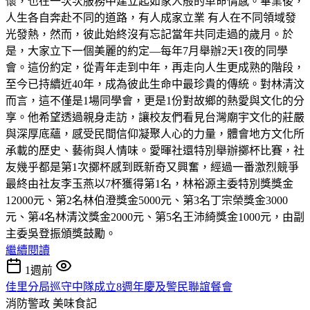
懷，也在一次次服務中建立起如家人般的革命情感。畢業後，
人生各自奔赴不同的道路，有人成家立業 有人在不同領域發
光發熱，然而，彼此始終沒有忘記當年共同走過的歲月。於
是，大家立下一個美麗的約定—每年7月舉辦2天1夜的同學
會。這份約定，從青年走到中年，再走向人生更成熟的階段，
至今已持續近40年，成為彼此生命中最珍貴的傳統。對林清汶
而言，這不僅是1場同學會，更是1份對故鄉的熱愛與文化的分
享。他希望透過親身走訪，讓校友們看見台灣廟宇文化的莊嚴
與深厚底蘊，感受民間信仰凝聚人心的力量，體會地方文化所
承載的歷史、藝術與人情味。愛暉社還特別舉辦擲杯比賽，社
友幾乎都是第1次擲杯感到既新奇又興奮，經過一番激烈競爭
最終由社友李玉燕以7杯獲得第1名，林裕源主委特別獎獎金
12000元、第2名林伯澄獎金5000元、第3名丁宗榮獎金3000
元、第4名林清汶獎金2000元、第5名王沛綺獎金1000元，由副
主委吳登振頒獎鼓勵。
繼續閱讀
1週前
佳里分局巡守中隊成立8週年慶及警民聯誼餐會
消防警政
美味食記