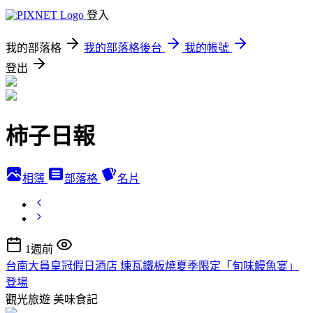
登入
我的部落格
我的部落格後台
我的帳號
登出
柿子日報
相簿
部落格
名片
1週前
台南大員皇冠假日酒店 煉瓦鐵板燒夏季限定「旬味鰻魚宴」
登場
觀光旅遊
美味食記