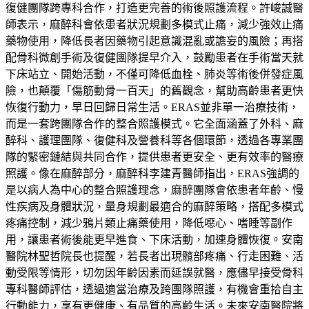
復健團隊跨專科合作，打造更完善的術後照護流程。許峻誠醫
師表示，麻醉科會依患者狀況規劃多模式止痛，減少強效止痛
藥物使用，降低長者因藥物引起意識混亂或譫妄的風險；再搭
配骨科微創手術及復健團隊提早介入，鼓勵患者在手術當天就
下床站立、開始活動，不僅可降低血栓、肺炎等術後併發症風
險，也顛覆「傷筋動骨一百天」的舊觀念，幫助高齡患者更快
恢復行動力，早日回歸日常生活。ERAS並非單一治療技術，
而是一套跨團隊合作的整合照護模式。它全面涵蓋了外科、麻
醉科、護理團隊、復健科及營養科等各個環節，透過各專業團
隊的緊密鏈結與共同合作，提供患者更安全、更有效率的醫療
照護。像在麻醉部分，麻醉科李建青醫師指出，ERAS強調的
是以病人為中心的整合照護理念，麻醉團隊會依患者年齡、慢
性疾病及身體狀況，量身規劃最適合的麻醉策略，搭配多模式
疼痛控制，減少鴉片類止痛藥使用，降低噁心、嗜睡等副作
用，讓患者術後能更早進食、下床活動，加速身體恢復。安南
醫院林聖哲院長也提醒，若長者出現髖部疼痛、行走困難、活
動受限等情形，切勿因年齡因素而延誤就醫，應儘早接受骨科
專科醫師評估，透過適當治療及跨團隊照護，有機會重拾自主
行動能力，享有更健康、有品質的高齡生活。未來安南醫院將