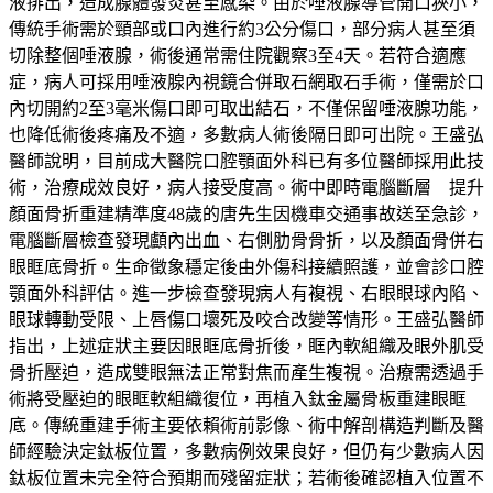
液排出，造成腺體發炎甚至感染。由於唾液腺導管開口狹小，
傳統手術需於頸部或口內進行約3公分傷口，部分病人甚至須
切除整個唾液腺，術後通常需住院觀察3至4天。若符合適應
症，病人可採用唾液腺內視鏡合併取石網取石手術，僅需於口
內切開約2至3毫米傷口即可取出結石，不僅保留唾液腺功能，
也降低術後疼痛及不適，多數病人術後隔日即可出院。王盛弘
醫師說明，目前成大醫院口腔顎面外科已有多位醫師採用此技
術，治療成效良好，病人接受度高。術中即時電腦斷層 提升
顏面骨折重建精準度48歲的唐先生因機車交通事故送至急診，
電腦斷層檢查發現顱內出血、右側肋骨骨折，以及顏面骨併右
眼眶底骨折。生命徵象穩定後由外傷科接續照護，並會診口腔
顎面外科評估。進一步檢查發現病人有複視、右眼眼球內陷、
眼球轉動受限、上唇傷口壞死及咬合改變等情形。王盛弘醫師
指出，上述症狀主要因眼眶底骨折後，眶內軟組織及眼外肌受
骨折壓迫，造成雙眼無法正常對焦而產生複視。治療需透過手
術將受壓迫的眼眶軟組織復位，再植入鈦金屬骨板重建眼眶
底。傳統重建手術主要依賴術前影像、術中解剖構造判斷及醫
師經驗決定鈦板位置，多數病例效果良好，但仍有少數病人因
鈦板位置未完全符合預期而殘留症狀；若術後確認植入位置不