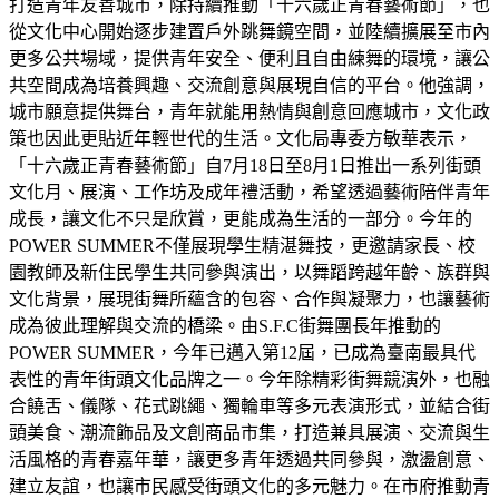
打造青年友善城市，除持續推動「十六歲正青春藝術節」，也
從文化中心開始逐步建置戶外跳舞鏡空間，並陸續擴展至市內
更多公共場域，提供青年安全、便利且自由練舞的環境，讓公
共空間成為培養興趣、交流創意與展現自信的平台。他強調，
城市願意提供舞台，青年就能用熱情與創意回應城市，文化政
策也因此更貼近年輕世代的生活。文化局專委方敏華表示，
「十六歲正青春藝術節」自7月18日至8月1日推出一系列街頭
文化月、展演、工作坊及成年禮活動，希望透過藝術陪伴青年
成長，讓文化不只是欣賞，更能成為生活的一部分。今年的
POWER SUMMER不僅展現學生精湛舞技，更邀請家長、校
園教師及新住民學生共同參與演出，以舞蹈跨越年齡、族群與
文化背景，展現街舞所蘊含的包容、合作與凝聚力，也讓藝術
成為彼此理解與交流的橋梁。由S.F.C街舞團長年推動的
POWER SUMMER，今年已邁入第12屆，已成為臺南最具代
表性的青年街頭文化品牌之一。今年除精彩街舞競演外，也融
合饒舌、儀隊、花式跳繩、獨輪車等多元表演形式，並結合街
頭美食、潮流飾品及文創商品市集，打造兼具展演、交流與生
活風格的青春嘉年華，讓更多青年透過共同參與，激盪創意、
建立友誼，也讓市民感受街頭文化的多元魅力。在市府推動青