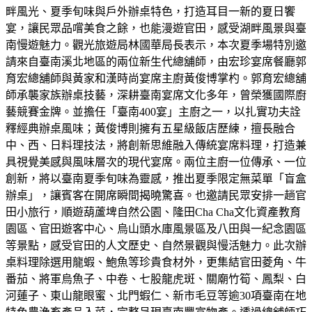
畔風光、夏季旬味與戶外辦桌特色，打造耳目一新的夏日饗
宴，讓民眾品嚐美食之餘，也能漫遊官田，感受湖畔風景與臺
南慢遊魅力。觀光旅遊局林國華局長表示，本次夏季場特別邀
請來自臺南溪北地區的兩位新生代總舖師，由宏珍宴席餐廳郭
育宏總舖師與黃家和漢時尚宴席主廚黃俊博掌杓。郭育宏總舖
師承襲家族辦桌技藝，深耕臺南宴席文化多年，曾榮獲國際廚
藝競賽金牌。並擔任「臺南400宴」主廚之一，以扎實功夫詮
釋經典辦桌風味；黃俊博則擁有五星級飯店歷練，擅長融合
中、西、日料理技法，將創新思維融入傳統宴席料理，打造兼
具視覺美感與風味層次的現代宴席。兩位主廚一位傳承、一位
創新，將以臺南夏季旬味為靈感，推出夏季限定無菜單「盲盒
辦桌」，讓賓客在開席瞬間揭曉驚喜。也邀請民眾安排一趟官
田小旅行，順遊葫蘆埤自然公園、隆田Cha Cha文化資產教育
園區、官田遊客中心、烏山頭水庫風景區及八田與一紀念園區
等景點，感受官田的人文歷史、自然景觀與慢活魅力。此次辦
桌料理除選用龍蝦、鮑魚等珍貴食材外，更集結官田菱角、牛
番茄、將軍烏魚子、中卷、七股龍虎斑、關廟竹筍、鳳梨、白
河蓮子、東山龍眼蜜、北門蝦仁、新市毛豆等逾30項臺南在地