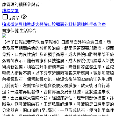
康管理的積極參與者。
繼續閱讀
2週前
追求微創與精準成大醫院口腔顎面外科持續精進手術治療
醫療保健
生活綜合
【柿子日報記者李玲/台南報導】口腔顎面外科負責口腔、顎
骨及顏面相關疾病的診斷與治療，範圍涵蓋頭頸部腫瘤、顏面
骨折、口內良性病灶及正顎手術等。成大醫院口腔醫學部王盛
弘醫師表示，隨著醫療和科技進展，成大醫院也持續導入新技
術與新設備，積極提升手術精準度、降低併發症發生率，並減
輕病人術後不適。以下分享近期兩項臨床新應用。微創唾液腺
內視鏡取石 保留腺體功能、縮短恢復時間32歲的江先生2個
月前開始，左側頸部在進食後便反覆腫脹，數天後可自行消
退；一週前再度發作，合併疼痛及局部紅腫，症狀遲遲未改
善，因此至成大醫院門診。經臨床評估、理學與影像檢查，診
斷為左側唾液腺結石。王盛弘醫師說明，唾液腺是口腔重要的
分泌器官，開口僅約1至2毫米，一旦形成結石，便可能阻塞唾