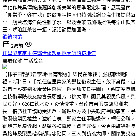
特色農漁畜產品入菜，完整呈現臺南豐富物產。透過總舖師巧
手化作兼具傳統底蘊與創新美學的夏季限定料理，展現臺南
「食當季、饗在地」的飲食精神。也特別感謝台塩生技提供每
桌一瓶台塩海洋鹼性離子水，以及金茶伍加碼提供每桌山韻茶
王、琥珀紅茶各一瓶，讓活動更加圓滿。
繼續閱讀
2週前
佳里榮家家主任酆世俊親訪挑大師超接地氣
醫療保健
生活綜合
【柿子日報記者李玲/台南報導】榮民在哪裡；服務就到哪
裡。7月1日，甫接任佳里榮家的酆世俊家主任，放下身段，首
站自七股來到永康榮民醫院「挑大師美食拼圖」，親訪空軍航
空技術學院校友總會長廖盛芳（挑大師）顯見其親民作風。榮
民真好，626仁德水災，災情慘重。台南市榮服處胡思湘處
長，指派社工協助受災戶，辦理地方及中央政府補助事宜，爭
取關懷榮民權益，溢於言表！酆家主任軍職退休，轉任公職，
從地方基層做起，歷練各種職務，資歷完備。今更由輔導組長
吳銘峰及榮民楷模胡瑞忠陪同，三人到訪挑大師，關懷受災復