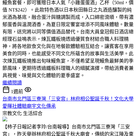
鰻魚套餐，即可獲贈日本人氣「小雞蛋蛋酒」乙杯（50ml，價
值 NT$242）。此款特色酒以日本秋田縣日之丸酒造釀製的純
米酒為基底，融合蛋汁與糖調製而成，入口綿密滑順，帶有濃
郁蛋香與溫潤酒香，為夏日限定饗宴增添不同風味體驗。數量
有限，送完將以同等價值酒品替代。台南大員皇冠假日酒店總
經理石益鳴表示，煉瓦鐵板燒透過優質食材結合職人料理精
神，將各地飲食文化與在地餐飲體驗相互結合，讓賓客在享用
美食的同時，也能感受不同文化所蘊含的故事與生活美學。此
次煉瓦鐵板燒推出旬味鰻魚宴，不僅希望呈現鰻魚最鮮美的季
節風味，更期待透過鐵板料理職人的細膩演繹，帶給消費者兼
具視覺、味覺與文化體驗的夏季盛宴。
繼續閱讀
1週前
台南市北門區三寮灣「三安宮」林府相公聖誕千秋！文化大學
愛暉社體驗廟宇文化傳承
宗教文化
生活綜合
【柿子日報記者李玲/台南報導】台南市北門區三寮灣「三安
宮」，昨天舉辦林府相公聖誕千秋大廟會，傳統的宋江陣及東