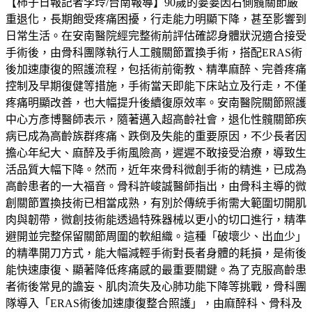
【柿子日報記者李玲/台南報導】90歲的婆婆因右側髖關節嚴
重退化，長期飽受疼痛困擾，行走能力明顯下降，甚至影響到
日常生活。在安南醫院經完整術前評估確認身體狀況適合接受
手術後，由骨科團隊執行人工髖關節置換手術，搭配ERAS術
後加速康復的照護流程，包括術前衛教、精準麻醉、完善疼痛
控制及早期復健等措施，手術當天即能下床站立及行走，不僅
疼痛明顯改善，也大幅提升後續復原效率。安南醫院關節照護
中心方彥博醫師表示，隨著邁入超高齡社會，退化性髖關節疾
病已成為高齡族群疼痛、跌倒及失能的重要原因，不少長者因
擔心年紀大、麻醉及手術風險高，遲遲不敢接受治療，導致生
活品質大幅下降。然而，近年來骨科微創手術的精進，已成為
高齡患者的一大福音。骨科許峻誠醫師指出，由骨科主導的微
創關節置換技術已相當成熟，有別於傳統手術需大範圍切開肌
肉與韌帶，微創技術能透過特殊器械以更小的切口進行，精準
避開並完整保留關節周圍的軟組織。這種「破壞少、出血少」
的精準開刀方式，能大幅減輕手術對長者身體的耗損，是術後
能快速康復、顯著降低疼痛感的最重要關鍵。為了克服高齡患
者術後常見的譫妄、肌肉流失及心肺功能下降等挑戰，骨科團
隊導入「ERAS術後加速康復整合照護」，由麻醉科、骨科及