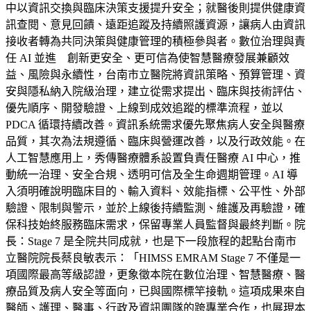
中以資訊交換與臨床決策支援提升安全；就醫後則提供健康資
訊查閱、意見回饋、遠距追蹤及持續照護資源，讓病人由資訊
接收者轉為共同決策與健康管理的積極參與者。數位治理與責
任 AI 並進 創新更安全、更可信為使智慧醫療發展兼顧效
益、風險與永續性，台南市立醫院將資訊策略、預算管理、資
安與隱私納入院級治理，建立從需求提出、臨床與技術評估、
優先順序、開發驗證、上線到成效追蹤的標準流程，並以
PDCA 循環持續改善。資訊系統需求優先聚焦病人安全與醫療
品質，其次為法規遵循、臨床與營運改善，以及行政效能。在
人工智慧應用上，秀傳醫療體系設置負責任醫療 AI 中心，推
動統一治理、安全合規、透明可信及全生命週期管理。AI 導
入須明確說明臨床目的、輸入資料、效能指標、公平性、外部
驗證、限制與警示，並於上線後持續監測、維護及再驗證，確
保科技始終服務臨床需求，保留專業人員監督與最終判斷。院
長：Stage 7 是全院共同成就，也是下一段旅程的起點台南市
立醫院院長蔡良敏表示：「HIMSS EMRAM Stage 7 不僅是一
項國際最高等級認證，更象徵本院在數位治理、智慧醫療、醫
療品質及病人安全等面向，已與國際標竿接軌。這項成果來自
醫師、護理、醫事、行政及資訊團隊的跨專業合作，也展現本