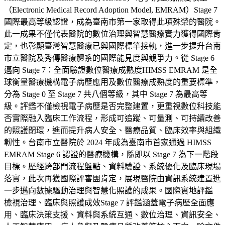
（Electronic Medical Record Adoption Model, EMRAM）Stage 7
國際最高等級認證，成為臺南市第一家取得此項殊榮的醫院。
此一成果不僅代表醫院的數位治理與智慧醫療實力獲得國際肯
定，也彰顯臺灣智慧醫療已與國際標竿接軌，進一步提升台南
市立醫院及秀傳醫療體系的國際能見度與競爭力。從 Stage 6
邁向 Stage 7：全面驗證數位醫療成熟度HIMSS EMRAM 是全
球衡量醫療機構電子病歷應用及數位醫療成熟度的重要標準，
分為 Stage 0 至 Stage 7 共八個等級，其中 Stage 7 為最高等
級。評鑑不僅檢視電子病歷是否完整建置，更重視數位科技能
否實際融入臨床工作流程，形成可追蹤、可量測、可持續改善
的照護閉環，進而提升病人安全、醫療品質、臨床效率與組織
韌性。台南市立醫院於 2024 年成為臺南市首家通過 HIMSS
EMRAM Stage 6 認證的醫療機構，隨即以 Stage 7 為下一階段
目標。歷經跨部門流程盤點、資料驗證、系統優化及臨床現場
落實，此次再獲國際評審團肯定，展現醫院由資訊系統建置進
一步邁向數據驅動治理與智慧化照護的成果。國際實地評鑑
檢視治理、臨床與照護成效Stage 7 評鑑涵蓋電子病歷全面應
用、臨床決策支援、資料與系統互通、數位治理、資訊安全、