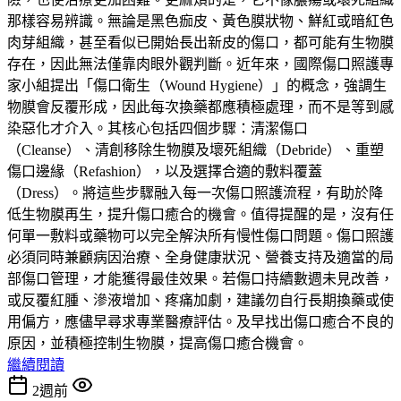
那樣容易辨識。無論是黑色痂皮、黃色膜狀物、鮮紅或暗紅色
肉芽組織，甚至看似已開始長出新皮的傷口，都可能有生物膜
存在，因此無法僅靠肉眼外觀判斷。近年來，國際傷口照護專
家小組提出「傷口衛生（Wound Hygiene）」的概念，強調生
物膜會反覆形成，因此每次換藥都應積極處理，而不是等到感
染惡化才介入。其核心包括四個步驟：清潔傷口
（Cleanse）、清創移除生物膜及壞死組織（Debride）、重塑
傷口邊緣（Refashion），以及選擇合適的敷料覆蓋
（Dress）。將這些步驟融入每一次傷口照護流程，有助於降
低生物膜再生，提升傷口癒合的機會。值得提醒的是，沒有任
何單一敷料或藥物可以完全解決所有慢性傷口問題。傷口照護
必須同時兼顧病因治療、全身健康狀況、營養支持及適當的局
部傷口管理，才能獲得最佳效果。若傷口持續數週未見改善，
或反覆紅腫、滲液增加、疼痛加劇，建議勿自行長期換藥或使
用偏方，應儘早尋求專業醫療評估。及早找出傷口癒合不良的
原因，並積極控制生物膜，提高傷口癒合機會。
繼續閱讀
2週前