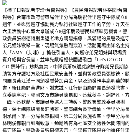
【柿子日報記者李玲/台南報導】【農民時報記者林裕閎/台南
報導】台南市政府警察局佳里分局為慶祝佳里巡守中隊成立8
週年，並慰勞巡守協勤民力執行社區巡守工作的辛勞，昨天在
六里活動中心盛大舉辦成立8週年慶及警民聯誼慰勞餐會。警
政委員張樹德特別重返老地方親臨指導，與滿場的員警及巡守
弟兄姐妹歡聚一堂，現場氣氛熱烈滾滾。活動開場由知名主持
人「AMY（艾咪）」擔任引言人，向巡守弟兄姐妹與現場貴
賓介紹與會長官，並率先獻唱輕快國語歌曲「Let’s GO GO
GO 逗陣行」炒熱氣氛。中隊長蕭棟斌感謝巡守隊弟兄長期協
助警方守護地方及社區民眾安全外，並與警政委員張樹德、顧
問團長黃江漢一同頒發慰勞加菜金，以及頒發幹事高明華的聘
書，新任顧問黃進財、謝志誠、江行健由顧問團長頒發聘書。
立委陳亭妃、郭國文及市議員陳昆和、蔡蘇秋金、謝舒凡、方
一峰、蔡秋蘭、市議員參選人王詩媛、警政署警政委員張樹
德、保七總隊總隊長莊勝雄、警廣總台長斯儀仙、佳里分局長
謝承甫、第一分局長章振國、第二分局長施衣峯、學甲分局長
林明俊都親自到場致意，勉勵所有為社區安全犧牲休閒時間的
巡守隊員。警政委員張樹德表示，佳里巡守隊是在他擔任佳里