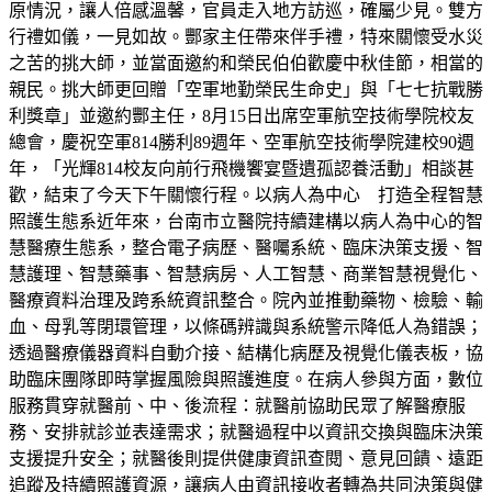
原情況，讓人倍感溫馨，官員走入地方訪巡，確屬少見。雙方
行禮如儀，一見如故。酆家主任帶來伴手禮，特來關懷受水災
之苦的挑大師，並當面邀約和榮民伯伯歡慶中秋佳節，相當的
親民。挑大師更回贈「空軍地勤榮民生命史」與「七七抗戰勝
利獎章」並邀約酆主任，8月15日出席空軍航空技術學院校友
總會，慶祝空軍814勝利89週年、空軍航空技術學院建校90週
年，「光輝814校友向前行飛機饗宴暨遺孤認養活動」相談甚
歡，結束了今天下午關懷行程。以病人為中心 打造全程智慧
照護生態系近年來，台南市立醫院持續建構以病人為中心的智
慧醫療生態系，整合電子病歷、醫囑系統、臨床決策支援、智
慧護理、智慧藥事、智慧病房、人工智慧、商業智慧視覺化、
醫療資料治理及跨系統資訊整合。院內並推動藥物、檢驗、輸
血、母乳等閉環管理，以條碼辨識與系統警示降低人為錯誤；
透過醫療儀器資料自動介接、結構化病歷及視覺化儀表板，協
助臨床團隊即時掌握風險與照護進度。在病人參與方面，數位
服務貫穿就醫前、中、後流程：就醫前協助民眾了解醫療服
務、安排就診並表達需求；就醫過程中以資訊交換與臨床決策
支援提升安全；就醫後則提供健康資訊查閱、意見回饋、遠距
追蹤及持續照護資源，讓病人由資訊接收者轉為共同決策與健