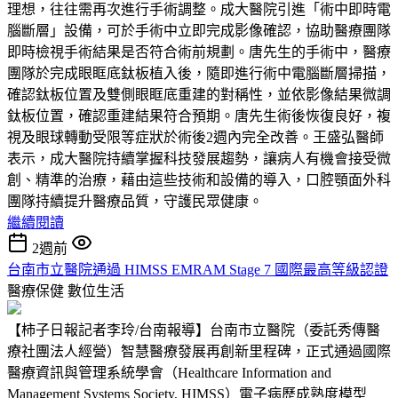
理想，往往需再次進行手術調整。成大醫院引進「術中即時電
腦斷層」設備，可於手術中立即完成影像確認，協助醫療團隊
即時檢視手術結果是否符合術前規劃。唐先生的手術中，醫療
團隊於完成眼眶底鈦板植入後，隨即進行術中電腦斷層掃描，
確認鈦板位置及雙側眼眶底重建的對稱性，並依影像結果微調
鈦板位置，確認重建結果符合預期。唐先生術後恢復良好，複
視及眼球轉動受限等症狀於術後2週內完全改善。王盛弘醫師
表示，成大醫院持續掌握科技發展趨勢，讓病人有機會接受微
創、精準的治療，藉由這些技術和設備的導入，口腔顎面外科
團隊持續提升醫療品質，守護民眾健康。
繼續閱讀
2週前
台南市立醫院通過 HIMSS EMRAM Stage 7 國際最高等級認證
醫療保健
數位生活
【柿子日報記者李玲/台南報導】台南市立醫院（委託秀傳醫
療社團法人經營）智慧醫療發展再創新里程碑，正式通過國際
醫療資訊與管理系統學會（Healthcare Information and
Management Systems Society, HIMSS）電子病歷成熟度模型