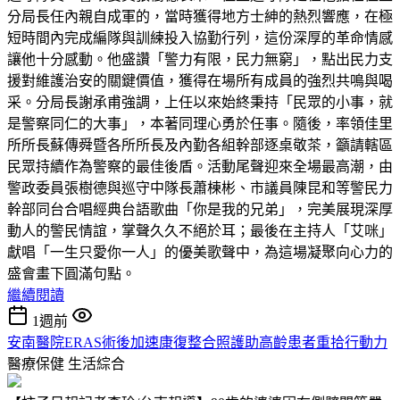
分局長任內親自成軍的，當時獲得地方士紳的熱烈響應，在極
短時間內完成編隊與訓練投入協勤行列，這份深厚的革命情感
讓他十分感動。他盛讚「警力有限，民力無窮」，點出民力支
援對維護治安的關鍵價值，獲得在場所有成員的強烈共鳴與喝
采。分局長謝承甫強調，上任以來始終秉持「民眾的小事，就
是警察同仁的大事」，本著同理心勇於任事。隨後，率領佳里
所所長蘇傳舜暨各所所長及內勤各組幹部逐桌敬茶，籲請轄區
民眾持續作為警察的最佳後盾。活動尾聲迎來全場最高潮，由
警政委員張樹德與巡守中隊長蕭棟彬、市議員陳昆和等警民力
幹部同台合唱經典台語歌曲「你是我的兄弟」，完美展現深厚
動人的警民情誼，掌聲久久不絕於耳；最後在主持人「艾咪」
獻唱「一生只愛你一人」的優美歌聲中，為這場凝聚向心力的
盛會畫下圓滿句點。
繼續閱讀
1週前
安南醫院ERAS術後加速康復整合照護助高齡患者重拾行動力
醫療保健
生活綜合