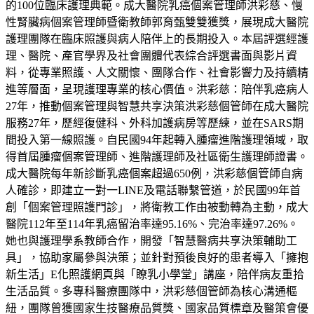
的100位臨床護理典範。成大醫院乳癌個案管理師洪彩慈、慢
性腎臟病個案管理師暨衛教師郭育甄雙雙獲獎，展現成大醫院
護理團隊在臨床照護與病人陪伴上的長期投入。本屆評選經護
理、醫院、產官學界及社會團體代表綜合評選書面與影片資
料，從專業照護、人文關懷、團隊合作、社會影響力及持續精
進等層面，呈現護理專業的核心價值。洪彩慈：陪伴乳癌病人
27年，推動個案管理與智慧共享決策洪彩慈個管師在成大醫院
服務27年，歷經復健科、外科加護病房等歷練，並在SARS期
間投入第一線照護。自民國94年起轉入腫瘤進階護理領域，取
得首屆腫瘤個案管理師、進階護理師及社區衛生護理師證書。
成大醫院每年新診斷乳癌個案超過650例，洪彩慈個管師自病
人確診，即建立一對一LINE及電話聯繫管道，於民國99年首
創「個案管理照護門診」，將衛教工作由被動轉為主動，成大
醫院112年至114年乳癌留治率達95.16%、完治率達97.26%。
她也與護理學系教師合作，開發「智慧醫病共享決策輔助工
具」，協助家屬參與決策；並針對預後良好的患者導入「擁抱
新生活」E化照護網頁與「瞭乳小學堂」講座，陪伴病友重拾
生活品質。多專科醫療團隊中，洪彩慈個管師為核心溝通樞
紐，團隊曾獲國家生技醫療品質獎、國家品質標章及醫策會優