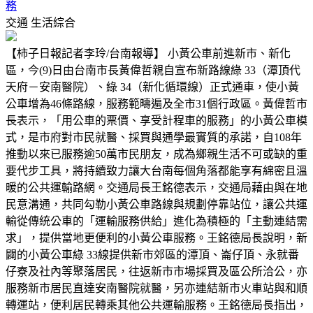
務
交通
生活綜合
【柿子日報記者李玲/台南報導】 小黃公車前進新市、新化
區，今(9)日由台南市長黃偉哲親自宣布新路線綠 33（潭頂代
天府－安南醫院）、綠 34（新化循環線）正式通車，使小黃
公車增為46條路線，服務範疇遍及全市31個行政區。黃偉哲市
長表示，「用公車的票價、享受計程車的服務」的小黃公車模
式，是市府對市民就醫、採買與通學最實質的承諾，自108年
推動以來已服務逾50萬市民朋友，成為鄉親生活不可或缺的重
要代步工具，將持續致力讓大台南每個角落都能享有綿密且溫
暖的公共運輸路網。交通局長王銘德表示，交通局藉由與在地
民意溝通，共同勾勒小黃公車路線與規劃停靠站位，讓公共運
輸從傳統公車的「運輸服務供給」進化為積極的「主動連結需
求」，提供當地更便利的小黃公車服務。王銘德局長說明，新
闢的小黃公車綠 33線提供新市郊區的潭頂、崙仔頂、永就番
仔寮及社內等聚落居民，往返新市市場採買及區公所洽公，亦
服務新市居民直達安南醫院就醫，另亦連結新市火車站與和順
轉運站，便利居民轉乘其他公共運輸服務。王銘德局長指出，