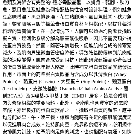
魚類及海鮮含有完整的9種必需胺基酸，以排骨、豬腳、秋刀
魚、虱目魚肚及鮭魚為例搭配植物性食材設計料理，例如鮭魚
豆腐味噌湯、黑豆排骨湯、花生豬腳湯、虱目魚肚粥、秋刀魚
飯、黎麥鷹嘴豆飯等採葷素蛋白質食材互相搭配，以提升每道
料理的營養價值。在一般情況下，人體可以透過均衡飲食攝取
蛋白質，經消化系統分解為胺基酸後吸收，因此不需要額外補
充蛋白質飲品。然而，隨著年齡增長，促進肌肉合成的荷爾蒙
減少，及肌肉周邊微血管密度降低，導致胺基酸傳輸到肌肉組
織的速度變慢，肌肉合成受到阻抗，因此研究建議高齡者每日
的蛋白質攝取量比年輕人略高，此時補充蛋白質飲品就能發揮
作用。市面上的商業蛋白質飲品內含成分以乳清蛋白 (Whey
Protein)、 酪蛋白 (Casein) 、大豆蛋白 (Soy Protein)、 豌豆蛋白
(Pea Protein) 、支鏈胺基酸（Branched-Chain Amino Acids，簡
稱BCAA）及β-羥基-β-甲基丁酸（HMB）居多，皆是合成肌
肉與修復組織的重要原料。此外， 全脂乳也含豐富的必需胺
基酸，亦是良好的蛋白質飲品之一。攝取蛋白質的頻率，應平
均分配於早、午、晚三餐，讓體內隨時有充足的胺肌酸濃度足
以促進肌肉合成效。維持肌肉量，光靠飲食還不夠，必須規律
安排肌力訓練，給予肌肉足夠的刺激，也應搭配有氧運，如快