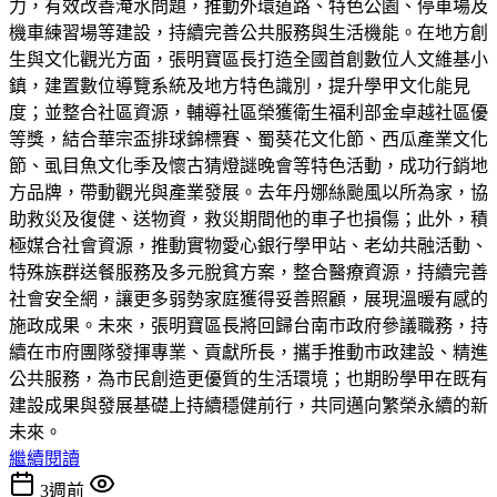
力，有效改善淹水問題，推動外環道路、特色公園、停車場及
機車練習場等建設，持續完善公共服務與生活機能。在地方創
生與文化觀光方面，張明寶區長打造全國首創數位人文維基小
鎮，建置數位導覽系統及地方特色識別，提升學甲文化能見
度；並整合社區資源，輔導社區榮獲衛生福利部金卓越社區優
等獎，結合華宗盃排球錦標賽、蜀葵花文化節、西瓜產業文化
節、虱目魚文化季及懷古猜燈謎晚會等特色活動，成功行銷地
方品牌，帶動觀光與產業發展。去年丹娜絲颱風以所為家，協
助救災及復健、送物資，救災期間他的車子也損傷；此外，積
極媒合社會資源，推動實物愛心銀行學甲站、老幼共融活動、
特殊族群送餐服務及多元脫貧方案，整合醫療資源，持續完善
社會安全網，讓更多弱勢家庭獲得妥善照顧，展現溫暖有感的
施政成果。未來，張明寶區長將回歸台南市政府參議職務，持
續在市府團隊發揮專業、貢獻所長，攜手推動市政建設、精進
公共服務，為市民創造更優質的生活環境；也期盼學甲在既有
建設成果與發展基礎上持續穩健前行，共同邁向繁榮永續的新
未來。
繼續閱讀
3週前