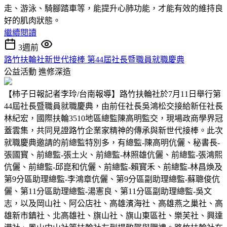
走、游泳、騎腳踏車等，能提升心肺功能，才能有效的維持良
好的肌肉狀態。
繼續閱讀
3週前
路竹扶輪社新世代接棒 第44屆社長暨職員就職慶典
公益活動
進修深造
【柿子日報記者李玲/台南報導】路竹扶輪社於7月11日舉行第
44屆社長暨職員就職慶典，由前任社長吳鴻松交接給新任社長
林紀宏，國際扶輪3510地區總監陳高明監交，現場政商學界冠
蓋雲集，共同見證路竹企業家精神的傳承與新世代接棒。此次
就職慶典邀請的前總監特別多，有總監-陳高明伉儷、秘書長-
張國寳、前總監-張土火、前總監-林照雄伉儷、前總監-張鴻熙
伉儷、前總監-邱崑和伉儷、前總監-賴寳禾、前總監-林昌煥及
第9分區助理總監-李鴻章伉儷、第9分區副助理總監-蘇聰俊伉
儷、第11分區助理總監-湯憲良、第11分區副助理總監-吳文
志，以及岡山社、阿公店社、高雄濱海社、高雄燕之巢社、高
雄新市鎮社、北高雄社、旗山社、旗山東區社、樂芙社、興達