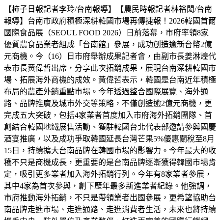
【柿子日報記者李玲/台南報導】【農民時報記者林裕閎/台南
報導】台南市政府積極深耕韓國市場再傳捷報！2026韓國首爾
國際食品展（SEOUL FOOD 2026）日前落幕，市府率領8家
優質農食品業者組成「台南館」參展，成功創造逾新台幣2億
元商機。今（16）日市府舉辦成果記者會，由副市長姜淋煌代
表市長黃偉哲出席，分享此次拓銷成果，展現台南深耕韓國市
場、拓展海外商機的成效。黃偉哲表示，韓國是台南近年積極
布局的農產外銷重點市場。今年透過整合國際展覽、海外通
路、品牌推廣及城市外交等策略，不僅創造逾2億元商機，更
完成五大突破，包括4家業者首度加入市府海外拓銷團隊、首
創結合韓國地鐵展售活動、獲駐韓國台北代表部邀請參與國慶
酒宴推廣，以及成功爭取韓國延長台灣芒果5%優惠關稅至8月
15日，持續擴大台南品牌在韓國市場的影響力。今年最大的收
穫不只是商機成長，更重要的是台南品牌逐漸獲得韓國市場肯
定，吸引更多業者加入海外拓銷行列。今年有8家業者參展，
其中4家為首次參與，創下歷年最多新進業者紀錄。他強調，
市府推動海外拓銷，不只是帶領業者出國參展，更希望協助台
南品牌走進市場、走進通路、走進消費者生活，未來也將持續