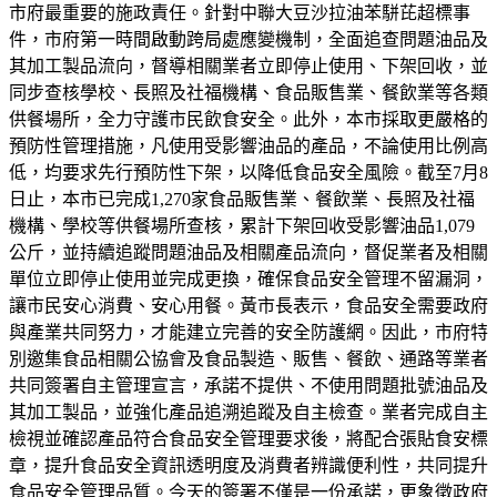
市府最重要的施政責任。針對中聯大豆沙拉油苯駢芘超標事
件，市府第一時間啟動跨局處應變機制，全面追查問題油品及
其加工製品流向，督導相關業者立即停止使用、下架回收，並
同步查核學校、長照及社福機構、食品販售業、餐飲業等各類
供餐場所，全力守護市民飲食安全。此外，本市採取更嚴格的
預防性管理措施，凡使用受影響油品的產品，不論使用比例高
低，均要求先行預防性下架，以降低食品安全風險。截至7月8
日止，本市已完成1,270家食品販售業、餐飲業、長照及社福
機構、學校等供餐場所查核，累計下架回收受影響油品1,079
公斤，並持續追蹤問題油品及相關產品流向，督促業者及相關
單位立即停止使用並完成更換，確保食品安全管理不留漏洞，
讓市民安心消費、安心用餐。黃市長表示，食品安全需要政府
與產業共同努力，才能建立完善的安全防護網。因此，市府特
別邀集食品相關公協會及食品製造、販售、餐飲、通路等業者
共同簽署自主管理宣言，承諾不提供、不使用問題批號油品及
其加工製品，並強化產品追溯追蹤及自主檢查。業者完成自主
檢視並確認產品符合食品安全管理要求後，將配合張貼食安標
章，提升食品安全資訊透明度及消費者辨識便利性，共同提升
食品安全管理品質。今天的簽署不僅是一份承諾，更象徵政府