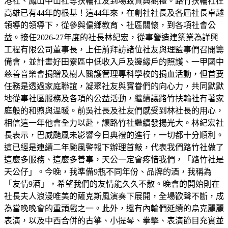
港社、鳳山中山社等扶輪社友到場致賀與觀禮。路竹扶輪社在
高雄已有44年的根基！這44年來，在創社社長及各屆社長卓越
領導的領導下，從參與偏鄉教育、社區關懷，到各項社會公
益。接任2026-27年度的社長林紀宏，從事營造建築業為詳興
工程有限公司董事長，上任前拜訪諸位社友與理監事們召開籌
備會，並計畫好田寮區中低收入戶及邊緣戶的照護、一甲國中
慈善音樂會捐贈及樹人醫護管理專科學校的捐血活動，但首要
任務是透過家庭聯誼，凝聚社友與寶眷們的向心力，共同默默
地從事社區服務及各項的公益活動，繼續讓路竹扶輪社有著家
庭般的和煦與溫暖。前吳社長及社友們感受到林社長的用心，
相信這一年他會全力以赴，讓路竹社繼續發揚光大。林紀宏社
長表示，巴威颱風未影響今日典禮的進行，一切都十分順利。
這已經是連續二年颱風警報下辦理首敲，代表我們路竹社做了
這麼多服務、這麼多善事，天公一定會疼惜我們，「路竹社是
天公仔」。今晚，我準備9瓶不同年份、品牌的酒，我稱為
「友情9酒」，希望我們的友情能久久不散。晚會的開始則在
社長夫人浪漫唯美的薩克斯風演奏下展開，全場歡聲不斷，成
為當晚晚會的重頭戲之一。此外，還有內輪們延續的烏克麗麗
表演，以及中西合併的古箏、小提琴、拳擊、表演節目充實並