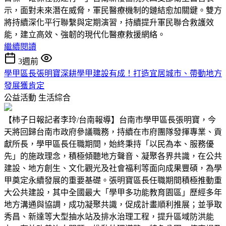
示，面對未來潛在威脅，軍民醫療機制的鏈結愈加關鍵。雙方
將持續深化平行聯繫與定期演習，持續提升軍民聯合救護效
能，建立高效、強韌的現代化醫療救援網絡。
繼續閱讀
3週前
學甲區長張明寶深耕學甲建設有成！打造宜居城市、帶動地方
發展獲肯定
公益活動
生活綜合
【柿子日報記者李玲/台南報導】台南市學甲區長張明寶，今
天將回歸台南市政府參議職務，持續在市府團隊發揮專業、貢
獻所長，學甲區長任職期間，始終秉持「以民為本、服務優
先」的施政理念，積極傾聽地方聲音、凝聚各界共識，在公共
建設、地方創生、文化觀光及社會福利等面向成果豐碩，為學
甲奠定永續發展的重要基礎。張明寶區長任職期間積極推動重
大公共建設，其中全國最大「學甲多功能教育園區」歷經多年
地方溝通與協調，成功凝聚共識，促成計畫順利推展；並爭取
秀昌、新達等大型抽水站及排水治理工程，提升區域防洪能