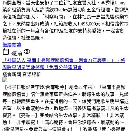
嗨翻全場。當天也安排了二位新社友宣誓入社，李秀環Jenny
菜商經銷負責人及許勝欽Charles慧縉切削五金行經理，歡迎這
兩位新血的加入。「糾察時間」，在林社長一馬當先響應樂捐
之下，果然開出好成績，紅箱總收入1,495,000元。相信路竹扶
輪社在新的一年度有各位PP及社友的支持與愛護，一定會創
造佳績、社運昌隆。
繼續閱讀
3週前
「社團法人 臺南市憂鬱症關懷協會，創會21年慶典」」，將
與歌星明星樂齡笑顏「免費公益演唱會
議會新聞
音樂評析
【柿子日報記者李玲/台南報導】創會21年來，「臺南市憂鬱
症關懷協會」陪伴無數家庭走過低谷，聆聽生命的故事，見證
每一份轉變與重生。在這特別的一天，讓我們用歌星明星講述
希望，以生命感動生命，敬邀您一同參與這場意義非凡的生命
饗宴。【亮點一】完美結合生命故事，非常精彩！！非常感
動！！非常震撼！！滿心期待，會是你沒聽過，最感動的～
((歌星明星～免費公益～演唱會))！！！敬邀請「關心憂鬱症