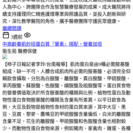
人為中心、跨團隊合作及智慧醫療發展的成果。成大醫院將持
續支持護理同仁精進護理專業與照護品質，並投入創新與研
究，深化教學醫院的角色，攜手醫療團隊守護民眾健康。
繼續閱讀
3週前
中高齡養肌妙招蛋白質『葷素』搭配，營養加倍
衛生局
醫療保健
【柿子日報記者李玲/台南報導】肌肉蛋白是由9種必需胺基酸
組成，缺一不可，人體合成肌肉所必需的胺基酸，必須完全仰
賴飲食攝取，分別為白胺酸、離胺酸、異白胺酸、甲硫胺酸、
苯丙胺酸、蘇胺酸、色胺酸、纈胺酸及組胺酸等。蛋白質食物
的營養價值取決於所含胺基酸的種類與比例，植物性蛋白及動
物性蛋白食物胺基酸的種類及含量有所差異。以平日飲食為
例，大豆及穀物是植物性食材的蛋白質來源，其中大豆、黑
豆、豆腐、黎麥、鷹嘴豆的甲硫胺酸含量偏低，白米的離胺酸
含量不足，花生的離胺酸、甲硫胺酸和色胺酸含量也相對較
少。而動物性蛋白食物來源，例如豬肉、家禽肉、雞蛋、各種