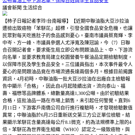
公布毒油上中下游名單、保障百姓與學生食品安全
議會新聞
生活綜合
【柿子日報記者李玲/台南報導】【近期中聯油脂大豆沙拉油
遭檢出致癌物「苯駢芘」超標，引發全國食品安全危機，也讓
民眾對每天吃進肚子的食品感到憂心。臺南市議員蔡育輝、李
中岑、方一峰、市議員參選人尤淨寬及陳冠諭，今（7）日聯
合召開記者會，要求衛生局立即公布問題油品上、中、下游流
向名單，並要求教育局建立校園營養午餐油品定期檢驗制度，
以保障市民及學生食品安全。三位議員指出，本次事件最令人
憂心的是問題油品竟在市場流通長達兩個多月。根據目前揭露
資訊，4月初時，中聯油脂一批大豆沙拉油在出廠自主檢驗報
告中顯示「合格」，因此自4月起陸續出貨，流向泰山、福
壽、福懋等品牌體系，總數量高達1,300公噸。由於初驗結果
合格，這批油品一路在市場上銷售，未引起任何警覺。直到6
月11日，下游客戶南僑公司自行進行複驗時，才發現檢驗數值
異常；中聯油脂於6月25日重新送交第三方公正單位檢驗，結
果顯示苯駢芘含量高達每公斤8.1微克，約為法規標準上限的4
倍。苯駢芘為世界衛生組織（WHO）認定之一級致癌物，與