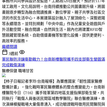
事務所共同參與設計及監造，工期為520日曆天，預計於117年
竣工啟用。文化局說明，台南持續推動公共圖書館升級，將圖
書館逐步轉型為融合閱讀推廣、數位學習、親子共學及社區交
流的市民生活中心。本案建築設計融入了屋頂綠化、深簷遮陽
等永續理念，並特別規劃「中央中庭」作為兒童安全遊戲與戶
外活動空間，融合閱讀、自然與生活。館內也將建置RFID智
慧館藏管理系統、自助借還書機等智慧化設備，提供更便利、
高效率的服務。
繼續閱讀
3週前
軍民聯防淬鍊衛勤戰力！台南新樓醫院攜手四支部衛生營圓滿
完成戰傷演練
醫療保健
職場甘苦
【柿子日報記者李玲/台南報導】為響應國家「韌性國家醫療
整備計畫」，強化戰時軍民醫療體系的整合應變能力，台南新
樓醫院今日（7/16）攜手陸軍第四地區支援指揮部衛生營，共
同執行「戰傷人員後送民間區域教學醫院」聯合醫療演練。本
次演練模擬戰場大量傷患湧入，成功驗證戰時徵用民間醫院與