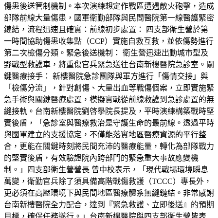
傷患後送管制機制。本次演練想定作戰區遭遇敵火砲擊，造成
部隊前線大量傷患，國軍衛勤部隊與民間醫院第一線醫護緊密
鏈結，流程迅速且確實：前線初步處置： 四支部衛生營於第
一時間協助傷患收集點（CCP）實施自救互救，並依傷勢進行
第二次檢傷分類。緊急後送機制： 衛生營迅速出動城市型及
野戰型救護車，將重傷官兵緊急送往台南新樓醫院急診室。關
鍵醫療接手： 新樓醫院急診團隊與軍方進行「傷情交接」與
「檢傷分流」，針對創傷、大量出血等戰傷個案，立即實施緊
急手術與關鍵醫療處置，模擬實戰從前線救護到急診處置的無
縫接軌。台南新樓醫院劉啓擧院長提及，平時演練構築戰時堅
實後盾，「急診室與醫療救治是守護生命的最前線。透過平時
與國軍建立的支援協定，不僅能落實地區醫療資源的平行整
合，更能在關鍵時刻將民間充沛的醫療能量，轉化為部隊戰力
的堅實後盾，有效驗證院內跨部門的緊急重大事故應變機
制。」四支部衛生營營長 曾中校表示，「現代戰場環境瞬息
萬變，衛勤官兵除了須具備高階戰傷救護（TCCC）專長外，
更必須在高壓環境下與民間地區醫療體系無縫鏈結。非常感謝
台南新樓醫院全力配合，達到『緊急救護、立即後送』的預期
目標，確保任務遂行。」台南新樓醫院與四支部衛生營皆表