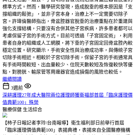
標準方式。然而，醫學研究發現，造成脫垂的根本原因是「支
撐組織的鬆弛」，並非子宮本身，治療上不一定需要切除子
宮。許瑋倫醫師指出，骨盆腔器官脫垂的治療重點在於重建與
強化支撐結構，只要沒有合併其他子宮疾病，許多患者都可以
考慮保留子宮的手術方式。目前可透過「子宮固定術」，利用
患者自身的組織或人工網膜，將下垂的子宮固定回骨盆腔內較
穩定位置。研究顯示，手術安全性與治療成功率，與傳統子宮
切除手術相近。相較於子宮切除手術，保留子宮的手術通常具
有手術時間較短、出血量較少、住院天數較短及恢復較快等優
點，對膀胱、輸尿管等周邊器官造成損傷的風險也較低。
繼續閱讀
3週前
深耕護理27年成大醫院兩位護理師獲衛福部首屆「臨床護理價
值典範100」殊榮
醫療保健
生活綜合
【柿子日報記者李玲/台南報導】衛生福利部日前舉行首屆
「臨床護理價值典範100」表揚典禮，表揚來自全國醫療機構