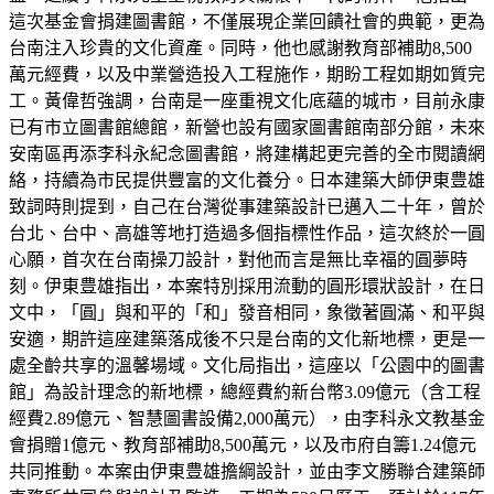
這次基金會捐建圖書館，不僅展現企業回饋社會的典範，更為
台南注入珍貴的文化資產。同時，他也感謝教育部補助8,500
萬元經費，以及中業營造投入工程施作，期盼工程如期如質完
工。黃偉哲強調，台南是一座重視文化底蘊的城市，目前永康
已有市立圖書館總館，新營也設有國家圖書館南部分館，未來
安南區再添李科永紀念圖書館，將建構起更完善的全市閱讀網
絡，持續為市民提供豐富的文化養分。日本建築大師伊東豊雄
致詞時則提到，自己在台灣從事建築設計已邁入二十年，曾於
台北、台中、高雄等地打造過多個指標性作品，這次終於一圓
心願，首次在台南操刀設計，對他而言是無比幸福的圓夢時
刻。伊東豊雄指出，本案特別採用流動的圓形環狀設計，在日
文中，「圓」與和平的「和」發音相同，象徵著圓滿、和平與
安適，期許這座建築落成後不只是台南的文化新地標，更是一
處全齡共享的溫馨場域。文化局指出，這座以「公園中的圖書
館」為設計理念的新地標，總經費約新台幣3.09億元（含工程
經費2.89億元、智慧圖書設備2,000萬元），由李科永文教基金
會捐贈1億元、教育部補助8,500萬元，以及市府自籌1.24億元
共同推動。本案由伊東豊雄擔綱設計，並由李文勝聯合建築師