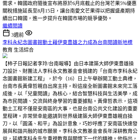
需求。韓國政府隨後宣布將原於6月底截止的台灣芒果5%優惠
關稅措施延長至8月15日，讓台南愛文芒果得以把握盛產期持
續出口韓國，進一步提升在韓國市場的競爭優勢。
繼續閱讀
3週前
李科永紀念圖書館動土藉伊東豊雄之力成為台南閱讀新地標
教育
生活綜合
【柿子日報記者李玲/台南報導】由日本建築大師伊東豊雄操
刀設計、財團法人李科永文教基金會捐建的「台南市李科永紀
念圖書館新建工程」，於今（16）日上午舉辦開工動土典禮，
台南市長黃偉哲親自出席主持，盼這座全新圖書館未來完工落
成後，以「兒童閱讀」為核心，結合智慧科技與生活美學，成
為市民閱讀、交流與終身學習的重要據點。黃偉哲表示，這項
動土工程不僅是安南區的大事，也是台南公共文化建設的重要
里程碑。非常榮幸能邀請到世界級建築大師伊東豊雄親自操
刀，以「圓滿、和平」為設計意象，巧妙呼應了安南區快速發
展與和諧共融的城市願景。李科永文教基金會長年深耕教育公
益，延續李科永先生重視教育與關懷下一代的精神。他指出，