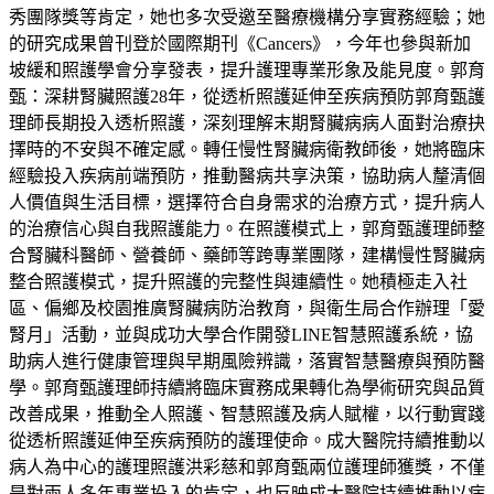
秀團隊獎等肯定，她也多次受邀至醫療機構分享實務經驗；她
的研究成果曾刊登於國際期刊《Cancers》，今年也參與新加
坡緩和照護學會分享發表，提升護理專業形象及能見度。郭育
甄：深耕腎臟照護28年，從透析照護延伸至疾病預防郭育甄護
理師長期投入透析照護，深刻理解末期腎臟病病人面對治療抉
擇時的不安與不確定感。轉任慢性腎臟病衛教師後，她將臨床
經驗投入疾病前端預防，推動醫病共享決策，協助病人釐清個
人價值與生活目標，選擇符合自身需求的治療方式，提升病人
的治療信心與自我照護能力。在照護模式上，郭育甄護理師整
合腎臟科醫師、營養師、藥師等跨專業團隊，建構慢性腎臟病
整合照護模式，提升照護的完整性與連續性。她積極走入社
區、偏鄉及校園推廣腎臟病防治教育，與衛生局合作辦理「愛
腎月」活動，並與成功大學合作開發LINE智慧照護系統，協
助病人進行健康管理與早期風險辨識，落實智慧醫療與預防醫
學。郭育甄護理師持續將臨床實務成果轉化為學術研究與品質
改善成果，推動全人照護、智慧照護及病人賦權，以行動實踐
從透析照護延伸至疾病預防的護理使命。成大醫院持續推動以
病人為中心的護理照護洪彩慈和郭育甄兩位護理師獲獎，不僅
是對兩人多年專業投入的肯定，也反映成大醫院持續推動以病