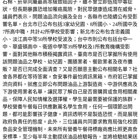
石棉、菸草同屬最高等級致癌因子，雖不會立即造成中毒症
狀，但長期暴露恐增加罹癌風險，對民眾健康造成潛在威脅。
議員們表示，問題油品流向遍及全台，各縣市也陸續公布受影
響名單。台北市已公布包括3家幼兒園、8所國小、24所國中及
7所高中職，共計42所學校受影響；新北市公布包含忠義國
小、淡江高中等50所學校受波及；台中市則公布包括台中一
中、華盛頓高中、衛道中學等39所學校及1所教育機構受影
響。面對其他縣市積極揭露資訊，臺南市是否已掌握所有使用
該問題油品之學校、幼兒園、團膳業者、餐飲業者及夜市攤
販？是否已完成全面清查？又是否願意主動公布相關名單？社
會各界都在等待答案。食安事件最怕資訊黑箱。市府若已掌握
流向資料，就應立即公布問題油品上游製造商、中游供應商及
下游使用業者名單，讓民眾了解自己是否曾購買或食用相關產
品，保障人民知情權及選擇權。學生是最需要被保護的族群，
學校營養午餐每日供應數萬名學生食用，任何一個環節出問
題，都可能影響孩子健康。資訊透明不是製造恐慌，而是展現
政府負責任的態度。此外，三位議員共同要求教育局強化校園
食品安全管理機制，未來所有營養午餐得標廠商應比照更高食
安標準，至少每半年主動提送油品檢驗報告，並將檢驗結果送