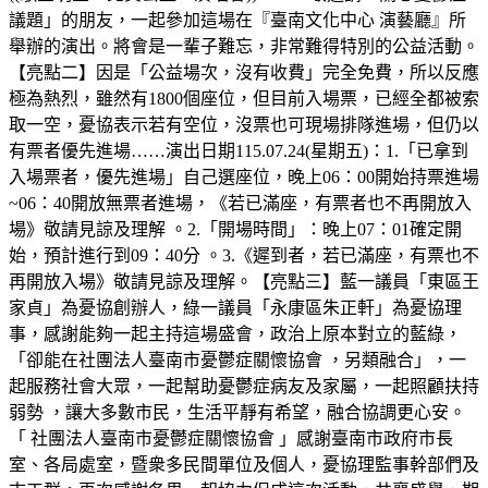
議題」的朋友，一起參加這場在『臺南文化中心 演藝廳』所
舉辦的演出。將會是一輩子難忘，非常難得特別的公益活動。
【亮點二】因是「公益場次，沒有收費」完全免費，所以反應
極為熱烈，雖然有1800個座位，但目前入場票，已經全都被索
取一空，憂協表示若有空位，沒票也可現場排隊進場，但仍以
有票者優先進場……演出日期115.07.24(星期五)：1.「已拿到
入場票者，優先進場」自己選座位，晚上06：00開始持票進場
~06：40開放無票者進場，《若已滿座，有票者也不再開放入
場》敬請見諒及理解 。2.「開場時間」：晚上07：01確定開
始，預計進行到09：40分 。3.《遲到者，若已滿座，有票也不
再開放入場》敬請見諒及理解。【亮點三】藍一議員「東區王
家貞」為憂協創辦人，綠一議員「永康區朱正軒」為憂協理
事，感謝能夠一起主持這場盛會，政治上原本對立的藍綠，
「卻能在社團法人臺南市憂鬱症關懷協會 ，另類融合」，一
起服務社會大眾，一起幫助憂鬱症病友及家屬，一起照顧扶持
弱勢 ，讓大多數市民，生活平靜有希望，融合協調更心安。
「 社團法人臺南市憂鬱症關懷協會 」感謝臺南市政府市長
室、各局處室，暨衆多民間單位及個人，憂協理監事幹部們及