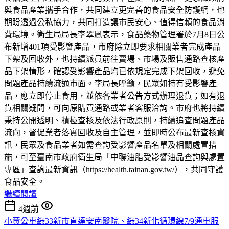
與食品產業攜手合作，共同建立更完善的食品安全防護網，也
期盼透過公私協力，共同打造讓市民安心、值得信賴的食品消
費環境。衛生局局長李翠鳳表示，食品藥物管理署於7月8日公
布新增401項受影響產品，市府除立即要求相關業者完成產品
下架及回收外，也持續派員前往賣場、市場及販售通路查核產
品下架情形，確認受影響產品均已依規定完成下架回收，避免
問題產品持續流通市面。李局長呼籲，民眾如持有受影響產
品，應立即停止食用，並依各業者公告方式辦理退貨；如有退
貨相關疑問，可向原購買通路或業者客服洽詢。市府也將持續
秉持公開透明、積極查核及依法行政原則，持續追查問題產品
流向，督促業者落實回收及自主管理，並即時公布最新查核資
訊，民眾及食品業者如需查詢受影響產品名單及相關處置措
施，可至臺南市政府衛生局「中聯油脂受影響油品查詢與處置
專區」查詢最新資訊（https://health.tainan.gov.tw/），共同守護
食品安全。
繼續閱讀
4週前
小黃公車綠33新市直達安南醫院、綠34新化循環線7/9通車服