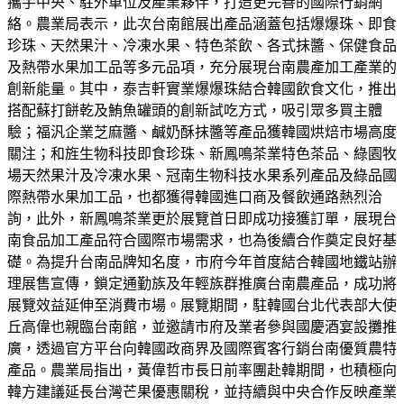
攜手中央、駐外單位及產業夥伴，打造更完善的國際行銷網
絡。農業局表示，此次台南館展出產品涵蓋包括爆爆珠、即食
珍珠、天然果汁、冷凍水果、特色茶飲、各式抹醬、保健食品
及熱帶水果加工品等多元品項，充分展現台南農產加工產業的
創新能量。其中，泰吉軒實業爆爆珠結合韓國飲食文化，推出
搭配蘇打餅乾及鮪魚罐頭的創新試吃方式，吸引眾多買主體
驗；福汎企業芝麻醬、鹹奶酥抹醬等產品獲韓國烘焙市場高度
關注；和旌生物科技即食珍珠、新鳳鳴茶業特色茶品、綠園牧
場天然果汁及冷凍水果、冠南生物科技水果系列產品及綠品國
際熱帶水果加工品，也都獲得韓國進口商及餐飲通路熱烈洽
詢，此外，新鳳鳴茶業更於展覽首日即成功接獲訂單，展現台
南食品加工產品符合國際市場需求，也為後續合作奠定良好基
礎。為提升台南品牌知名度，市府今年首度結合韓國地鐵站辦
理展售宣傳，鎖定通勤族及年輕族群推廣台南農產品，成功將
展覽效益延伸至消費市場。展覽期間，駐韓國台北代表部大使
丘高偉也親臨台南館，並邀請市府及業者參與國慶酒宴設攤推
廣，透過官方平台向韓國政商界及國際賓客行銷台南優質農特
產品。農業局指出，黃偉哲市長日前率團赴韓期間，也積極向
韓方建議延長台灣芒果優惠關稅，並持續與中央合作反映產業