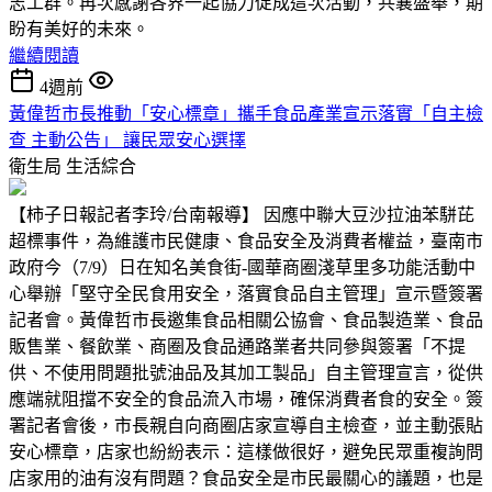
志工群。再次感謝各界一起協力促成這次活動，共襄盛舉，期
盼有美好的未來。
繼續閱讀
4週前
黃偉哲市長推動「安心標章」攜手食品產業宣示落實「自主檢
查 主動公告」 讓民眾安心選擇
衛生局
生活綜合
【柿子日報記者李玲/台南報導】 因應中聯大豆沙拉油苯駢芘
超標事件，為維護市民健康、食品安全及消費者權益，臺南市
政府今（7/9）日在知名美食街-國華商圈淺草里多功能活動中
心舉辦「堅守全民食用安全，落實食品自主管理」宣示暨簽署
記者會。黃偉哲市長邀集食品相關公協會、食品製造業、食品
販售業、餐飲業、商圈及食品通路業者共同參與簽署「不提
供、不使用問題批號油品及其加工製品」自主管理宣言，從供
應端就阻擋不安全的食品流入市場，確保消費者食的安全。簽
署記者會後，市長親自向商圈店家宣導自主檢查，並主動張貼
安心標章，店家也紛紛表示：這樣做很好，避免民眾重複詢問
店家用的油有沒有問題？食品安全是市民最關心的議題，也是