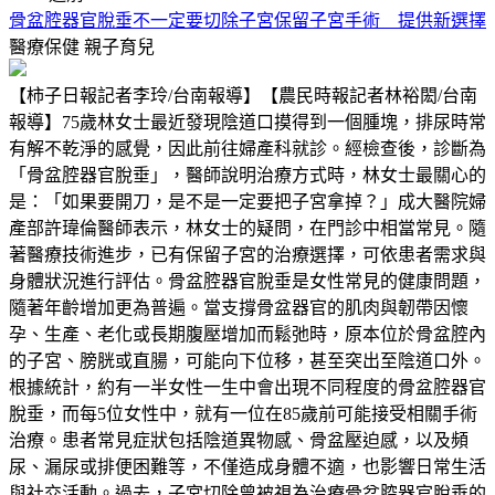
骨盆腔器官脫垂不一定要切除子宮保留子宮手術 提供新選擇
醫療保健
親子育兒
【柿子日報記者李玲/台南報導】【農民時報記者林裕閎/台南
報導】75歲林女士最近發現陰道口摸得到一個腫塊，排尿時常
有解不乾淨的感覺，因此前往婦產科就診。經檢查後，診斷為
「骨盆腔器官脫垂」，醫師說明治療方式時，林女士最關心的
是：「如果要開刀，是不是一定要把子宮拿掉？」成大醫院婦
產部許瑋倫醫師表示，林女士的疑問，在門診中相當常見。隨
著醫療技術進步，已有保留子宮的治療選擇，可依患者需求與
身體狀況進行評估。骨盆腔器官脫垂是女性常見的健康問題，
隨著年齡增加更為普遍。當支撐骨盆器官的肌肉與韌帶因懷
孕、生產、老化或長期腹壓增加而鬆弛時，原本位於骨盆腔內
的子宮、膀胱或直腸，可能向下位移，甚至突出至陰道口外。
根據統計，約有一半女性一生中會出現不同程度的骨盆腔器官
脫垂，而每5位女性中，就有一位在85歲前可能接受相關手術
治療。患者常見症狀包括陰道異物感、骨盆壓迫感，以及頻
尿、漏尿或排便困難等，不僅造成身體不適，也影響日常生活
與社交活動。過去，子宮切除曾被視為治療骨盆腔器官脫垂的