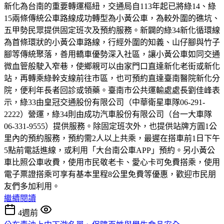
新化為台南的重要轉運樞紐，交通局自113年起已將綠14、綠
15兩條傳統公車路線成功轉型為小黃公車，為較外圍的礁坑、
五甲勢民眾提供固定班次及預約服務。新闢的綠34新化循環線
為首條環狀的小黃公車路線，行經外圍的知義、山仔腳與竹子
腳等傳統聚落，善用轎車優勢深入社區，讓小黃公車如同交通
微血管般駛入窄巷，使鄉親可以由家門口直達新化老街或新化
站，再轉乘綠幹支線前往市區，也可預約直達臺南醫院新化分
院，便利年長者回診或領藥。臺南市公共運輸處處長劉佳峰表
示，綠33由皇冠交通股份有限公司（中華衛星車隊06-291-
2222）營運，綠34則由成功汽車股份有限公司（台一大車隊
06-331-9555）提供服務。除固定班次外，也提供站牌方圓1公
里內的預約服務，預約需2人以上共乘，最遲在搭車前1日下午
5點前電話進線，或利用「大台南公車APP」預約。另小黃公
車比照公車收費，使用市民敬老卡、愛心卡可免費搭乘，使用
電子票證搭乘可享有基本里程8公里免費等優惠，歡迎市民朋
友們多加利用。
繼續閱讀
4週前