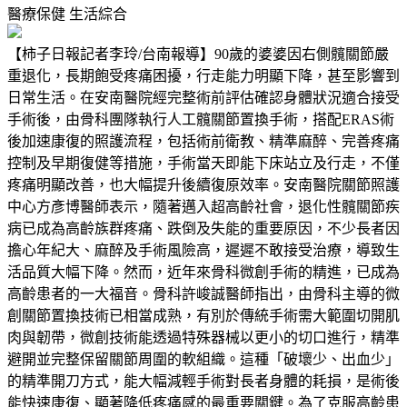
醫療保健
生活綜合
【柿子日報記者李玲/台南報導】90歲的婆婆因右側髖關節嚴
重退化，長期飽受疼痛困擾，行走能力明顯下降，甚至影響到
日常生活。在安南醫院經完整術前評估確認身體狀況適合接受
手術後，由骨科團隊執行人工髖關節置換手術，搭配ERAS術
後加速康復的照護流程，包括術前衛教、精準麻醉、完善疼痛
控制及早期復健等措施，手術當天即能下床站立及行走，不僅
疼痛明顯改善，也大幅提升後續復原效率。安南醫院關節照護
中心方彥博醫師表示，隨著邁入超高齡社會，退化性髖關節疾
病已成為高齡族群疼痛、跌倒及失能的重要原因，不少長者因
擔心年紀大、麻醉及手術風險高，遲遲不敢接受治療，導致生
活品質大幅下降。然而，近年來骨科微創手術的精進，已成為
高齡患者的一大福音。骨科許峻誠醫師指出，由骨科主導的微
創關節置換技術已相當成熟，有別於傳統手術需大範圍切開肌
肉與韌帶，微創技術能透過特殊器械以更小的切口進行，精準
避開並完整保留關節周圍的軟組織。這種「破壞少、出血少」
的精準開刀方式，能大幅減輕手術對長者身體的耗損，是術後
能快速康復、顯著降低疼痛感的最重要關鍵。為了克服高齡患