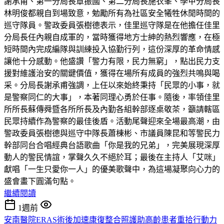
謝承甫、第一分局長章振國、第二分局長施衣峯、學甲分局長
林明俊都親自到場致意，勉勵所有為社區安全犧牲休閒時間的
巡守隊員。警政委員張樹德表示，佳里巡守隊是在他擔任佳里
分局長任內親自成軍的，當時獲得地方士紳的熱烈響應，在極
短時間內完成編隊與訓練投入協勤行列，這份深厚的革命情感
讓他十分感動。他盛讚「警力有限，民力無窮」，點出民力支
援對維護治安的關鍵價值，獲得在場所有成員的強烈共鳴與喝
采。分局長謝承甫強調，上任以來始終秉持「民眾的小事，就
是警察同仁的大事」，本著同理心勇於任事。隨後，率領佳里
所所長蘇傳舜暨各所所長及內勤各組幹部逐桌敬茶，籲請轄區
民眾持續作為警察的最佳後盾。活動尾聲迎來全場最高潮，由
警政委員張樹德與巡守中隊長蕭棟彬、市議員陳昆和等警民力
幹部同台合唱經典台語歌曲「你是我的兄弟」，完美展現深厚
動人的警民情誼，掌聲久久不絕於耳；最後在主持人「艾咪」
獻唱「一生只愛你一人」的優美歌聲中，為這場凝聚向心力的
盛會畫下圓滿句點。
繼續閱讀
1週前
安南醫院ERAS術後加速康復整合照護助高齡患者重拾行動力