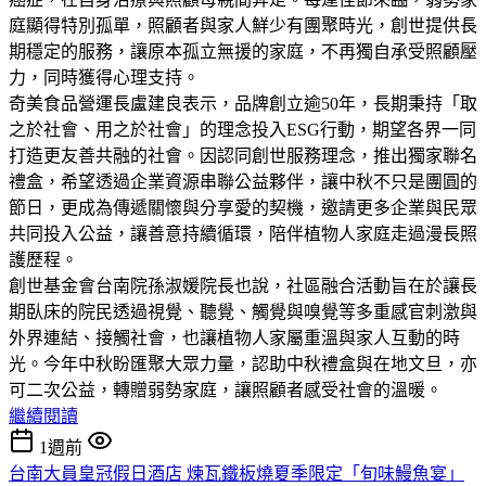
庭顯得特別孤單，照顧者與家人鮮少有團聚時光，創世提供長
期穩定的服務，讓原本孤立無援的家庭，不再獨自承受照顧壓
力，同時獲得心理支持。
奇美食品營運長盧建良表示，品牌創立逾50年，長期秉持「取
之於社會、用之於社會」的理念投入ESG行動，期望各界一同
打造更友善共融的社會。因認同創世服務理念，推出獨家聯名
禮盒，希望透過企業資源串聯公益夥伴，讓中秋不只是團圓的
節日，更成為傳遞關懷與分享愛的契機，邀請更多企業與民眾
共同投入公益，讓善意持續循環，陪伴植物人家庭走過漫長照
護歷程。
創世基金會台南院孫淑媛院長也說，社區融合活動旨在於讓長
期臥床的院民透過視覺、聽覺、觸覺與嗅覺等多重感官刺激與
外界連結、接觸社會，也讓植物人家屬重溫與家人互動的時
光。今年中秋盼匯聚大眾力量，認助中秋禮盒與在地文旦，亦
可二次公益，轉贈弱勢家庭，讓照顧者感受社會的溫暖。
繼續閱讀
1週前
台南大員皇冠假日酒店 煉瓦鐵板燒夏季限定「旬味鰻魚宴」