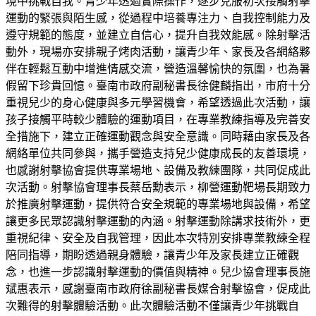
境中挑戰自我。青少年透過實際操作，逐步克服初次接觸射擊
運動的緊張與陌生感，從過程中培養專注力、自我控制能力及
遵守規範的態度，並建立自信心，提升自我效能感。除射擊活
動外，現場亦安排親子烤肉活動，讓青少年、家長及各網絡夥
伴在輕鬆互動中增進情感交流，營造溫馨愉快的氛圍，也為暑
假留下珍貴回憶。臺南市政府副秘書長徐健麟指出，市府十分
重視兒少的身心健康與多元學習機會，希望透過此次活動，讓
孩子接觸平時較少體驗的運動項目，在專業教練指導及完善安
全措施下，建立正確運動觀念與安全意識。同時藉由家長及各
網絡單位共同參與，攜手營造支持兒少健康成長的友善環境，
也感謝射擊協會提供專業場地、設備及教練團隊，共同促成此
次活動。射擊協會理事長蔡岳勳表示，柳營運動靶場長期致力
於推廣射擊運動，提供符合安全規範的專業場地與設備，希望
讓更多民眾認識射擊運動的內涵。射擊運動除講求技術外，更
重視紀律、安全及自我管理，因此本次特別安排專業教練全程
陪同指導，期盼透過親身體驗，讓青少年及家長建立正確觀
念，也進一步認識射擊運動的價值與精神。兒少協會理事長施
斌惠表示，感謝臺南市政府徐副秘書長媒合射擊協會，促成此
次難得的射擊體驗活動。此次體驗活動不僅讓青少年挑戰自