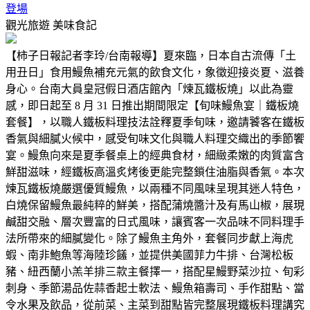
登場
觀光旅遊
美味食記
【柿子日報記者李玲/台南報導】夏來臨，日本自古流傳「土
用丑日」食用鰻魚補充元氣的飲食文化，象徵迎接炎夏、滋養
身心。台南大員皇冠假日酒店館內「煉瓦鐵板燒」以此為靈
感，即日起至 8 月 31 日推出期間限定【旬味鰻魚宴｜鐵板燒
套餐】，以職人鐵板料理技法詮釋夏季旬味，邀請饕客在鐵板
香氣與細膩火候中，感受旬味文化與職人料理交織出的季節饗
宴。鰻魚向來是夏季餐桌上的經典食材，細緻柔嫩的肉質富含
鮮甜滋味，經鐵板高溫炙烤後更能完整鎖住油脂與香氣。本次
煉瓦鐵板燒嚴選優質鰻魚，以兩種不同風味呈現其迷人特色，
白燒保留鰻魚最純粹的鮮美，搭配蒲燒醬汁及有馬山椒，展現
鹹甜交融、層次豐富的日式風味，讓賓客一次品味不同料理手
法所帶來的細膩變化。除了鰻魚主角外，套餐同步獻上海虎
蝦、南非鮑魚等海陸珍饈，並提供美國菲力牛排、台灣松板
豬、紐西蘭小羔羊排三款主餐擇一，搭配星鰻野菜沙拉、旬彩
刺身、季節湯品佐蒜香起士軟法、鰻魚箱壽司、手作甜點、當
令水果及飲品，從前菜、主菜到甜點皆完整展現鐵板料理講究