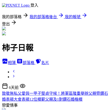
登入
我的部落格
我的部落格後台
我的帳號
登出
柿子日報
相簿
部落格
名片
6天前
致敬無私父愛與一甲子堅貞守候！將軍區隆重舉辦父親暨鑽石
婚表揚大會表揚12位模範父親及1對鑽石婚楷模
戀愛情事