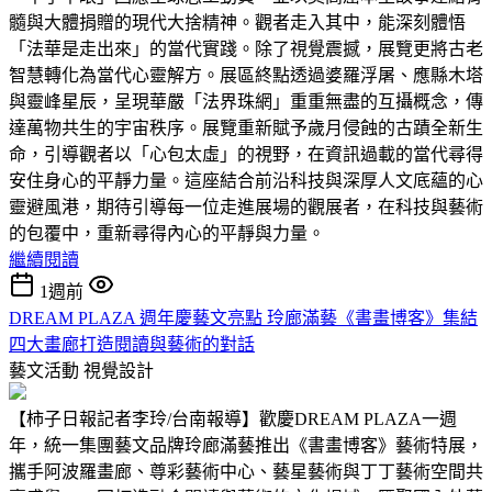
髓與大體捐贈的現代大捨精神。觀者走入其中，能深刻體悟
「法華是走出來」的當代實踐。除了視覺震撼，展覽更將古老
智慧轉化為當代心靈解方。展區終點透過婆羅浮屠、應縣木塔
與靈峰星辰，呈現華嚴「法界珠網」重重無盡的互攝概念，傳
達萬物共生的宇宙秩序。展覽重新賦予歲月侵蝕的古蹟全新生
命，引導觀者以「心包太虛」的視野，在資訊過載的當代尋得
安住身心的平靜力量。這座結合前沿科技與深厚人文底蘊的心
靈避風港，期待引導每一位走進展場的觀展者，在科技與藝術
的包覆中，重新尋得內心的平靜與力量。
繼續閱讀
1週前
DREAM PLAZA 週年慶藝文亮點 玲廊滿藝《書畫博客》集結
四大畫廊打造閱讀與藝術的對話
藝文活動
視覺設計
【柿子日報記者李玲/台南報導】歡慶DREAM PLAZA一週
年，統一集團藝文品牌玲廊滿藝推出《書畫博客》藝術特展，
攜手阿波羅畫廊、尊彩藝術中心、藝星藝術與丁丁藝術空間共