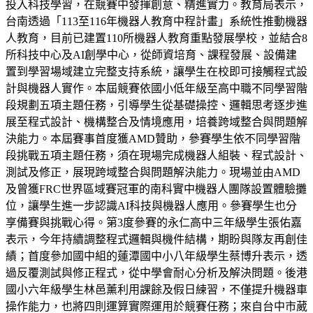
投入科技學習，在競賽中發揮創意、精進實力。教育局表示，
台南透過「113至116年機器人教育中程計畫」系統性推動機器
人教育，目前已建置110所機器人教育重點發展學校，並結合8
所科技中心及AI創學中心，從師資培育、課程發展、設備建
置到學習場域建立完整支持系統，讓學生在校即可接觸程式設
計與機器人實作。本屆競賽依國小低年級至高中職不同學習階
段規劃五項主題任務，引導學生從基礎操控、邏輯思考逐步進
展至程式設計、機構整合及情境應用，培養跨域整合與問題解
決能力。本屆賽事首度獲AMD贊助，參賽學生依不同學習階
段挑戰五項主題任務，須在現場完成機器人組裝、程式設計、
測試及修正，展現跨域整合與問題解決能力。現場並由AMD
及曾獲FRC世界區域賽冠軍的南科實中機器人團隊設置體驗攤
位，讓學生進一步認識AI科技與機器人應用。參賽學生也分
享備賽與挑戰心得。第3度參賽的永仁高中三年級學生張佑嘉
表示，今年持續調整程式邏輯與機件結構，期盼與隊友再創佳
績；首度參加國中組的蓮潭國中小八年級學生蔡博升表示，透
過反覆測試與修正程式，從中學會耐心分析及解決問題。後港
國小六年級學生林邑薰利用課餘及假日練習，不僅提升機器車
操作能力，也將四則運算實際運用於競賽任務；來自台中市葳