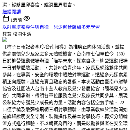
潔、鯤鯓里邱喜信、鯤溟里周順吉。
繼續閱讀
1週前
以射擊培養專注與自律 兒少柳營體驗多元學習
教育
校園生活
【柿子日報記者李玲/台南報導】為推廣正向休閒活動，並提
供高關懷兒少及家庭多元體驗機會，台南市七個單位今（30）
日於柳營運動靶場辦理「瞄準未來、探索自我－柳營運動靶場
一日射擊體驗活動」，共計80位青少年、家長及網絡夥伴共同
參與，在專業、安全的環境中體驗射擊運動，透過多元探索累
積正向經驗，度過充實且難忘的暑假。本次活動由臺南市射擊
協會及社團法人台南市全人教育及兒少發展協會（簡稱兒少協
會）共同承辦，帶領各單位服務之兒少及家長共同參與，展現
公私協力守護兒少成長的力量。活動內容包括空氣手槍、.22
口徑手槍及散彈槍飛靶三項射擊體驗，由專業教練於活動開始
前詳細說明安全守則、裝備操作及基本射擊技巧，再採分組輪
流方式進行體驗，不以競賽為目的，而是鼓勵參與者在安全環