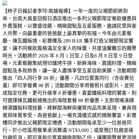
【柿子日報記者李玲/高雄報導】一年一度的父親節即將到
來，台南大員皇冠假日酒店推出一系列父親節限定餐飲優惠與
外賣蛋糕，以豐盛佳餚、精緻甜點及五星服務，邀請民眾與家
人共聚，向最重要的爸爸獻上最真摯的祝福。今年由元素餐
廳、煉瓦鐵板燒、彩豐樓及 289 BAR 攜手打造父親節限定饗
宴，讓不同餐飲風格滿足全家人的味蕾，共度溫馨難忘的團聚
時光。活動將於 2026 年 8 月 1 日至 2 日及8 月 8 日至 9 日登
場。元素餐廳集結現切爐烤牛排、新鮮海味、異國料理、精緻
甜點及多款熱食，讓一家人盡情享受五星自助美饌。活動期間
推出「四人同行享 88 折」優惠，凡四位賓客同行（含收費兒
童）即可享餐費 88 折；活動期間分享用餐照片或影片，並完
成指定任務，更可升級享 8 折優惠。喜愛鐵板料理的饕客，則
可選擇煉瓦鐵板燒推出的海陸套餐 88 折優惠。主廚現場演繹
精湛鐵板料理技藝，將鮮甜海鮮與優質肉品完美呈現，兼具視
覺與味覺享受，為爸爸獻上一場充滿儀式感的精緻饗宴。彩豐
樓同步推出父親節限定禮遇，活動期間每桌至少一位爸爸同
行，於小吃區用餐單桌消費滿 NT$3,000；或是預訂包廂並達
包廂低消，即可享每位賓客精緻甜點乙份，讓團圓聚餐更添甜