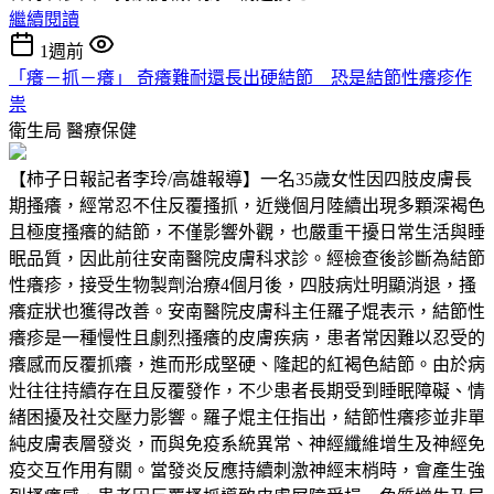
繼續閱讀
1週前
「癢－抓－癢」 奇癢難耐還長出硬結節 恐是結節性癢疹作
祟
衛生局
醫療保健
【柿子日報記者李玲/高雄報導】一名35歲女性因四肢皮膚長
期搔癢，經常忍不住反覆搔抓，近幾個月陸續出現多顆深褐色
且極度搔癢的結節，不僅影響外觀，也嚴重干擾日常生活與睡
眠品質，因此前往安南醫院皮膚科求診。經檢查後診斷為結節
性癢疹，接受生物製劑治療4個月後，四肢病灶明顯消退，搔
癢症狀也獲得改善。安南醫院皮膚科主任羅子焜表示，結節性
癢疹是一種慢性且劇烈搔癢的皮膚疾病，患者常因難以忍受的
癢感而反覆抓癢，進而形成堅硬、隆起的紅褐色結節。由於病
灶往往持續存在且反覆發作，不少患者長期受到睡眠障礙、情
緒困擾及社交壓力影響。羅子焜主任指出，結節性癢疹並非單
純皮膚表層發炎，而與免疫系統異常、神經纖維增生及神經免
疫交互作用有關。當發炎反應持續刺激神經末梢時，會產生強