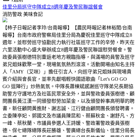
佳里分局巡守中隊成立8週年慶及警民聯誼餐會
消防警政
美味食記
【柿子日報記者李玲/台南報導】【農民時報記者林裕閎/台南
報導】台南市政府警察局佳里分局為慶祝佳里巡守中隊成立8
週年，並慰勞巡守協勤民力執行社區巡守工作的辛勞，昨天在
六里活動中心盛大舉辦成立8週年慶及警民聯誼慰勞餐會。警
政委員張樹德特別重返老地方親臨指導，與滿場的員警及巡守
弟兄姐妹歡聚一堂，現場氣氛熱烈滾滾。活動開場由知名主持
人「AMY（艾咪）」擔任引言人，向巡守弟兄姐妹與現場貴
賓介紹與會長官，並率先獻唱輕快國語歌曲「Let’s GO GO
GO 逗陣行」炒熱氣氛。中隊長蕭棟斌感謝巡守隊弟兄長期協
助警方守護地方及社區民眾安全外，並與警政委員張樹德、顧
問團長黃江漢一同頒發慰勞加菜金，以及頒發幹事高明華的聘
書，新任顧問黃進財、謝志誠、江行健由顧問團長頒發聘書。
立委陳亭妃、郭國文及市議員陳昆和、蔡蘇秋金、謝舒凡、方
一峰、蔡秋蘭、市議員參選人王詩媛、警政署警政委員張樹
德、保七總隊總隊長莊勝雄、警廣總台長斯儀仙、佳里分局長