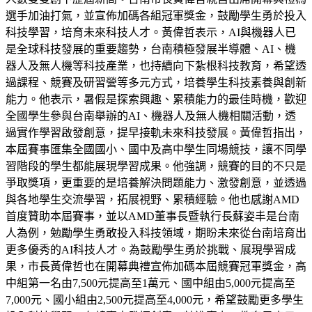
選手加油打氣，並宣佈加碼各組冠軍獎金，鼓勵學生勇於投入
科技學習，培育未來科技人才。黃偉哲表示，AI與機器人已
是全球科技發展的重要趨勢，台南積極發展半導體、AI、機
器人及無人機等科技產業，也持續向下紮根科技教育，希望透
過課程、競賽及研習營等多元方式，培養學生科技素養與創新
能力。他表示，暑假是探索興趣、累積能力的最佳時機，歡迎
全國學生參與台南舉辦的AI、機器人及無人機相關活動，透
過實作學習啟發創意，提早接軌未來科技發展。黃偉哲指出，
本屆賽事匯集全國國小、國中及高中學生同場競技，讓不同學
習階段的學生都能展現學習成果。他強調，競賽的目的不只是
爭取獎項，更重要的是培養解決問題能力、激發創意，並透過
與各地學生交流學習，拓展視野、累積經驗。他也感謝AMD
首度贊助本屆賽事，並以AMD董事長暨執行長蘇姿丰是台南
人為例，勉勵學生勇敢投入科技領域，期盼未來從台南培育出
更多優秀的AI科技人才。為鼓勵學生勇於挑戰、展現學習成
果，市長黃偉哲也在開幕典禮宣佈加碼本屆競賽冠軍獎金，高
中組第一名由7,500元提高至1萬元、國中組由5,000元提高至
7,000元、國小組由2,500元提高至4,000元，希望鼓勵更多學生