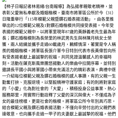
【柿子日報記者林易緒/台南報導】為弘揚孝親敬老精神，並
表彰父愛無私奉獻及婚姻楷模，臺南市將軍區公所於今（31）
日隆重舉行「115年模範父親暨鑽石婚表揚活動」，由各里推
舉出的12位模範父親及1對鑽石婚楷模共同接受表揚。今年受
表揚的模範父親中，以將軍里現年87歲的黃靜義老先生最為年
長；鑽石婚楷模則為長榮里的林武男先生與林陳月桃女士榮
獲，兩人結縭並攜手走過60載歲月，鶼鰈情深，著實是令人稱
羨的婚姻楷模。將軍區長張介軍今日特別代表市長黃偉哲向所
有受表揚者獻上最誠摯的祝福，共同見證溫馨感人的幸福時
刻。活動在薩克斯風樂團悠揚動人的樂曲中拉開序幕，並特別
邀請長平國小與將軍國小帶來充滿活力的精彩表演。典禮中逐
一介紹每位模範父親及鑽石婚楷模的感人事蹟，有的父親一生
勤奮打拚、克服逆境，以堅毅精神守護家庭；有的則將對家庭
的「小愛」化為對社會的「大愛」，積極投身公益事業、熱心
服務鄰里，用實際行動詮釋了父愛的深沉與偉大，不僅成為子
女的最佳榜樣，更是社會的楷模。將軍區公所今年別具巧思，
結合模範父親及鑽石婚表揚活動，不僅向辛勞付出的父親們表
達敬意，也向攜手走過一甲子的夫妻獻上最誠摯的祝福。他們