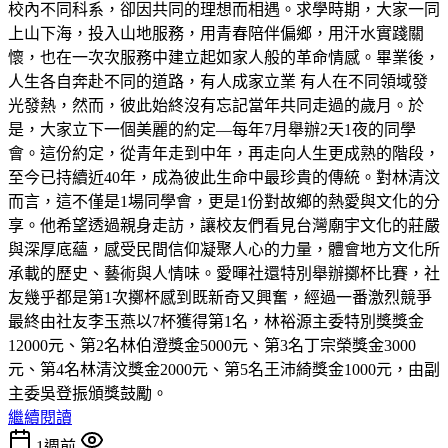
校內不同科系，卻因共同的理想而相遇。求學時期，大家一同
上山下海，投入山地服務，用青春陪伴偏鄉，用汗水實踐關
懷，也在一次次服務中建立起如家人般的革命情感。畢業後，
人生各自奔赴不同的道路，有人成家立業 有人在不同領域發
光發熱，然而，彼此始終沒有忘記當年共同走過的歲月。於
是，大家立下一個美麗的約定—每年7月舉辦2天1夜的同學
會。這份約定，從青年走到中年，再走向人生更成熟的階段，
至今已持續近40年，成為彼此生命中最珍貴的傳統。對林清汶
而言，這不僅是1場同學會，更是1份對故鄉的熱愛與文化的分
享。他希望透過親身走訪，讓校友們看見台灣廟宇文化的莊嚴
與深厚底蘊，感受民間信仰凝聚人心的力量，體會地方文化所
承載的歷史、藝術與人情味。愛暉社還特別舉辦擲杯比賽，社
友幾乎都是第1次擲杯感到既新奇又興奮，經過一番激烈競爭
最終由社友李玉燕以7杯獲得第1名，林裕源主委特別獎獎金
12000元、第2名林伯澄獎金5000元、第3名丁宗榮獎金3000
元、第4名林清汶獎金2000元、第5名王沛綺獎金1000元，由副
主委吳登振頒獎鼓勵。
繼續閱讀
1週前