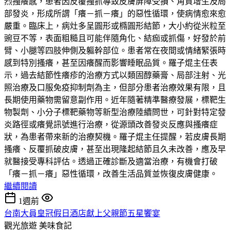
烈搔癢感，患者因反覆搔抓導致皮膚屏障受損、角質增生及局
部發炎，形成所謂「癢－抓－癢」的惡性循環，使病情愈來愈
嚴重。臨床上，病灶多呈圓形或橢圓形結節，大小約從米粒至
豌豆不等，表面粗糙且可能伴隨角化、結痂或抓傷，好發於前
臂、小腿等四肢伸側及軀幹部位。患者常在夜間或情緒緊張時
感到特別搔癢，甚至因癢醒而影響睡眠品質。羅子焜主任表
示，過去結節性癢疹的治療方式以類固醇藥膏、局部注射、光
照治療及口服免疫抑制劑為主，但部分患者治療效果有限，且
長期使用藥物需留意副作用。近年隨著精準醫療發展，標靶生
物製劑、小分子標靶藥物等新型治療陸續問世，可針對特定發
炎路徑或癢覺訊號進行治療，從源頭改善發炎反應與搔癢症
狀，為患者帶來新的治療契機。羅子焜主任提醒，若皮膚長期
搔癢、反覆抓破皮膚，甚至出現隆起結節且久未改善，應及早
就醫接受專科評估。透過正確診斷及適當治療，有機會打破
「癢－抓－癢」惡性循環，改善生活品質並恢復皮膚健康。
繼續閱讀
1週前
台南大員皇冠假日酒店獻上父親節五星饗宴
觀光旅遊
美味食記