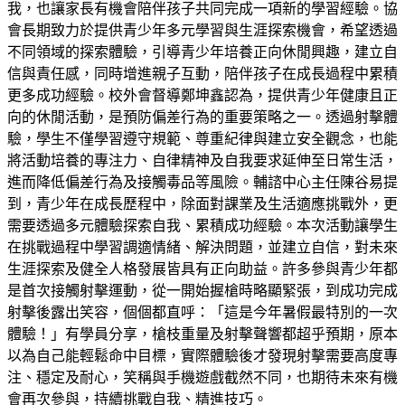
我，也讓家長有機會陪伴孩子共同完成一項新的學習經驗。協
會長期致力於提供青少年多元學習與生涯探索機會，希望透過
不同領域的探索體驗，引導青少年培養正向休閒興趣，建立自
信與責任感，同時增進親子互動，陪伴孩子在成長過程中累積
更多成功經驗。校外會督導鄭坤鑫認為，提供青少年健康且正
向的休閒活動，是預防偏差行為的重要策略之一。透過射擊體
驗，學生不僅學習遵守規範、尊重紀律與建立安全觀念，也能
將活動培養的專注力、自律精神及自我要求延伸至日常生活，
進而降低偏差行為及接觸毒品等風險。輔諮中心主任陳谷易提
到，青少年在成長歷程中，除面對課業及生活適應挑戰外，更
需要透過多元體驗探索自我、累積成功經驗。本次活動讓學生
在挑戰過程中學習調適情緒、解決問題，並建立自信，對未來
生涯探索及健全人格發展皆具有正向助益。許多參與青少年都
是首次接觸射擊運動，從一開始握槍時略顯緊張，到成功完成
射擊後露出笑容，個個都直呼：「這是今年暑假最特別的一次
體驗！」有學員分享，槍枝重量及射擊聲響都超乎預期，原本
以為自己能輕鬆命中目標，實際體驗後才發現射擊需要高度專
注、穩定及耐心，笑稱與手機遊戲截然不同，也期待未來有機
會再次參與，持續挑戰自我、精進技巧。