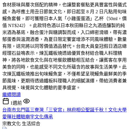
食材原味與層次搭配的精神，也讓整套餐點更具豐富性與儀式
感。為呼應土用丑日節氣文化，即日起至 8 月 2 日凡點用旬味
鰻魚套餐，即可獲贈日本人氣「小雞蛋蛋酒」乙杯（50ml，價
值 NT$242）。此款特色酒以日本秋田縣日之丸酒造釀製的純
米酒為基底，融合蛋汁與糖調製而成，入口綿密滑順，帶有濃
郁蛋香與溫潤酒香，為夏日限定饗宴增添不同風味體驗。數量
有限，送完將以同等價值酒品替代。台南大員皇冠假日酒店總
經理石益鳴表示，煉瓦鐵板燒透過優質食材結合職人料理精
神，將各地飲食文化與在地餐飲體驗相互結合，讓賓客在享用
美食的同時，也能感受不同文化所蘊含的故事與生活美學。此
次煉瓦鐵板燒推出旬味鰻魚宴，不僅希望呈現鰻魚最鮮美的季
節風味，更期待透過鐵板料理職人的細膩演繹，帶給消費者兼
具視覺、味覺與文化體驗的夏季盛宴。
繼續閱讀
1週前
台南市北門區三寮灣「三安宮」林府相公聖誕千秋！文化大學
愛暉社體驗廟宇文化傳承
宗教文化
生活綜合