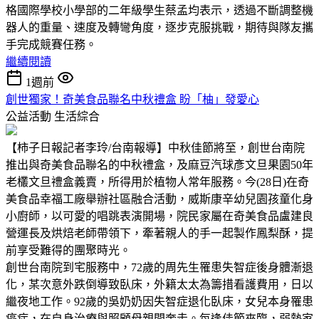
格國際學校小學部的二年級學生蔡孟均表示，透過不斷調整機
器人的重量、速度及轉彎角度，逐步克服挑戰，期待與隊友攜
手完成競賽任務。
繼續閱讀
1週前
創世獨家！奇美食品聯名中秋禮盒 盼「柚」發愛心
公益活動
生活綜合
【柿子日報記者李玲/台南報導】中秋佳節將至，創世台南院
推出與奇美食品聯名的中秋禮盒，及麻豆汽球彥文旦果園50年
老欉文旦禮盒義賣，所得用於植物人常年服務。今(28日)在奇
美食品幸福工廠舉辦社區融合活動，威斯康辛幼兒園孩童化身
小廚師，以可愛的唱跳表演開場，院民家屬在奇美食品盧建良
營運長及烘焙老師帶領下，牽著親人的手一起製作鳳梨酥，提
前享受難得的團聚時光。
創世台南院到宅服務中，72歲的周先生罹患失智症後身體漸退
化，某次意外跌倒導致臥床，外籍太太為籌措看護費用，日以
繼夜地工作。92歲的吳奶奶因失智症退化臥床，女兒本身罹患
癌症，在自身治療與照顧母親間奔走。每逢佳節來臨，弱勢家