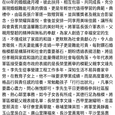
在60年的婚姻歲月裡，彼此扶持、相互包容、共同成長，充分
展現婚姻難能可貴的價值，更是年輕世代值得學習的典範。典
禮中，由區長張介軍逐一致贈賀匾，並與獲獎者及親友合影留
念，分享榮耀與喜悅，會後並安排一同享用美味佳餚，讓所有
與會貴賓共度溫馨難忘的美好時光。將軍區長張介軍表示，父
親用堅韌的精神與無私的奉獻，為家人創造了幸福安定的生
活，不僅成就了家庭的和諧，更默默為社會貢獻心力，令人由
衷敬佩。而夫妻能攜手走過一甲子更是難能可貴，每對鑽石婚
楷模都是構築祥和社會的重要基石，期盼透過表揚活動，將這
份孝親與家庭和諧的正能量傳遞到社會每個角落。今年代表將
軍區接受臺南市政府表揚的是長榮里薦舉的模範父親李文達先
生。李先生從事營建工程工作多年，深知生活不易與養家辛
勞。在教育子女上，他不一味要求學業成績，而是高度重視人
格品行與責任感的培養，常勉勵孩子「行行出狀元」，凡事只
要盡心盡力、問心無愧即可。李先生平日更積極參與社區服
務、熱心鄰里事務，如今子女各有所成，其德行足為楷模。將
軍區模範父親表揚名單：長榮里李文達、西甲里謝耀明、忠嘉
里蔡清忠、苓仔寮里黃華龍、巷埔里陳英哲、將軍里黃靜義、
玉山里吳白正、廣山里陳福來、長沙里黃寬明、平沙里吳惠