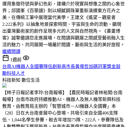
運用象徵符號與夢幻色彩，建構介於現實與想像之間的心象世
界；邱國峯《百華譜》則以細膩鋼珠筆重新演繹東方花卉之
美，在傳統工筆中展現當代美學。王建文《遙望－觀星者
2.222系列》以抽象地景探索時間、宇宙與生命的流動，顯現
出臺灣藝術家的創作呈現多元的人文與自然視角。《書畫博
客》誠摯邀請您走進展場，在閱讀與觀展之間感受藝術融入生
活的魅力，共同展開一場屬於閱讀、藝術與生活的美好旅程。
繼續閱讀
1週前
台南AI機器人全國賽隊伍創新高市長黃偉哲加碼冠軍獎金鼓
勵科技人才
科技新知
數位生活
【柿子日報記者李玲/台南報導】【農民時報記者林裕閎/台南
報導】台南市政府持續推動AI、機器人及無人機等新興科技
教育，由教育局主辦的「智慧城市－AI機器人全國賽」本
（28）日在大台南會展中心登場，共吸引來自全國406支隊
伍、1,044名學生參賽，較去年增加75隊、222人，參賽隊伍及
人數雙雙創下歷屆新高。台南市長黃偉哲親自出席開幕典禮為