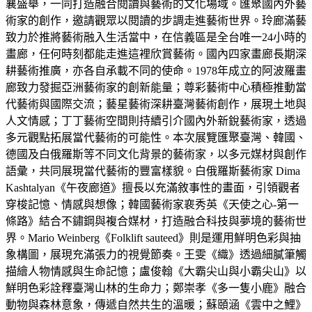
襄盛舉，一同打造融合閱讀與藝術的文化場域。匯聚國內外藝
術家的創作，邀請觀眾以閱讀的步調走進藝術世界。玲廊滿藝
致力於推將藝術融入生活當中，在信義區是全台唯一24小時的
畫廊，任何時刻都能走進這裡欣賞藝術。國內四家畫廊長期深
耕藝術推廣，亦各自承載不同的使命。1978年成立的阿波羅畫
廊致力發掘亞洲藝術家的創新能量；尊彩藝術中心積極推動當
代藝術與國際交流；藝星藝術深耕臺灣藝術創作，展現土地與
人文情感；丁丁藝術空間則持續引介國內外新銳藝術家，透過
多元觀點拓展當代藝術的可能性。本次展覽匯聚臺灣、韓國、
德國及白俄羅斯等不同文化背景的藝術家，以多元媒材與創作
語彙，共同展現當代藝術的豐富樣貌。白俄羅斯藝術家 Dima
Kashtalyan《午夜廊道》擅長以充滿敘事性的畫面，引領觀者
穿梭記憶、情感與想像；韓國藝術家裵秀英《天使之心-第一
條路》結合不鏽鋼與複合媒材，打造融合科技與夢境的藝術世
界。Mario Weinberg《Folklift sauteed》則是運用鮮明色彩與抽
象構圖，展現充滿張力的視覺節奏。王雯《織》透過細膩筆觸
描繪人物情感與生命記憶；盧俊翰《大霸尖山與小霸尖山》以
鮮明色彩詮釋臺灣山林的生命力；鄭崇孝《多一隻小鹿》融合
動物與森林意象，傳遞自然共生的溫暖；蘇頤涵《雲中之鯉》