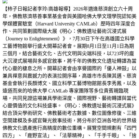
【柿子日報記者李玲/高雄報導】2026年適逢慈濟創立六十周
年，佛教慈濟慈善事業基金會與美國哈佛大學文理學院認知美
學媒體實驗室（Harvard University CAMLab）歷時四年深度合
作、共同策劃國際級大展《明心：佛教遺址藝術沉浸式展
（Journey to Enlightenment）》，7月30日下午在高雄國立科學
工藝博物館舉行盛大開幕記者會。展期8月1日至11月1日為期
三個月，結合藝術文化、古代文明與尖端科技，以723坪的龐
大沉浸式展場與多感官敘事，將千年的佛教文化遺址轉譯為當
代心靈的棲息之所。開幕記者會由享譽國際的「優人神鼓」以
兼具禪意與震撼力的表演拉開序幕，高雄市市長陳其邁、慈濟
基金會執行長顏博文、國立科學工藝博物館館長李秀鳳，以及
遠道而來的哈佛大學 CAMLab 專家團隊等多位貴賓親臨現
場，共同見證這場兼具學術深度、國際視野、藝術轉譯與當代
心靈價值的文化科技盛事。《明心：佛教遺址藝術沉浸式展》
結合頂尖學術研究、佛教藝術考古數據、數位圖像修復、三維
空間建模及多感官聲光敘事技術，將分布於亞洲各地的世界級
佛教文化遺產進行高精度的數位重構。展覽空間規劃有「四門
四方」、「鹿野宣法」、「法華精神」、「千手千眼」、「捨