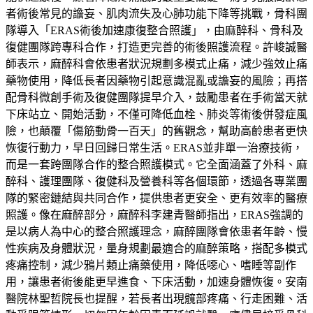
者術後常見的譫妄、肌肉流失及心肺功能下降等挑戰，骨科團
隊導入「ERAS術後加速康復整合照護」，由麻醉科、骨科及
復健團隊跨專科合作，打造更完善的術後照護流程。許峻誠醫
師表示，麻醉科會依患者狀況規劃多模式止痛，減少強效止痛
藥物使用，降低長者因藥物引起意識混亂或譫妄的風險；再搭
配骨科微創手術及復健團隊提早介入，鼓勵患者在手術當天就
下床站立、開始活動，不僅可降低血栓、肺炎等術後併發症風
險，也顛覆「傷筋動骨一百天」的舊觀念，幫助高齡患者更快
恢復行動力，早日回歸日常生活。ERAS並非單一治療技術，
而是一套跨團隊合作的整合照護模式。它全面涵蓋了外科、麻
醉科、護理團隊、復健科及營養科等各個環節，透過各專業團
隊的緊密鏈結與共同合作，提供患者更安全、更有效率的醫療
照護。像在麻醉部分，麻醉科李建青醫師指出，ERAS強調的
是以病人為中心的整合照護理念，麻醉團隊會依患者年齡、慢
性疾病及身體狀況，量身規劃最適合的麻醉策略，搭配多模式
疼痛控制，減少鴉片類止痛藥使用，降低噁心、嗜睡等副作
用，讓患者術後能更早進食、下床活動，加速身體恢復。安南
醫院林聖哲院長也提醒，若長者出現髖部疼痛、行走困難、活