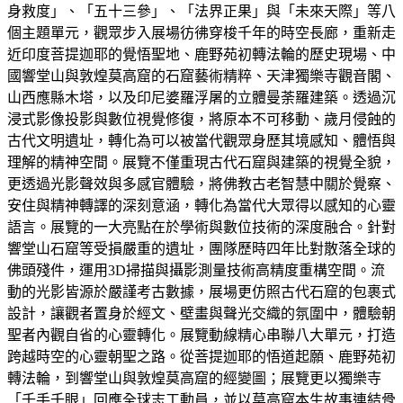
身救度」、「五十三參」、「法界正果」與「未來天際」等八
個主題單元，觀眾步入展場彷彿穿梭千年的時空長廊，重新走
近印度菩提迦耶的覺悟聖地、鹿野苑初轉法輪的歷史現場、中
國響堂山與敦煌莫高窟的石窟藝術精粹、天津獨樂寺觀音閣、
山西應縣木塔，以及印尼婆羅浮屠的立體曼荼羅建築。透過沉
浸式影像投影與數位視覺修復，將原本不可移動、歲月侵蝕的
古代文明遺址，轉化為可以被當代觀眾身歷其境感知、體悟與
理解的精神空間。展覽不僅重現古代石窟與建築的視覺全貌，
更透過光影聲效與多感官體驗，將佛教古老智慧中關於覺察、
安住與精神轉譯的深刻意涵，轉化為當代大眾得以感知的心靈
語言。展覽的一大亮點在於學術與數位技術的深度融合。針對
響堂山石窟等受損嚴重的遺址，團隊歷時四年比對散落全球的
佛頭殘件，運用3D掃描與攝影測量技術高精度重構空間。流
動的光影皆源於嚴謹考古數據，展場更仿照古代石窟的包裹式
設計，讓觀者置身於經文、壁畫與聲光交織的氛圍中，體驗朝
聖者內觀自省的心靈轉化。展覽動線精心串聯八大單元，打造
跨越時空的心靈朝聖之路。從菩提迦耶的悟道起願、鹿野苑初
轉法輪，到響堂山與敦煌莫高窟的經變圖；展覽更以獨樂寺
「千手千眼」回應全球志工動員，並以莫高窟本生故事連結骨