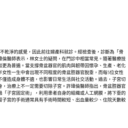
解不乾淨的感覺，因此前往婦產科就診。經檢查後，診斷為「骨
瑋倫醫師表示，林女士的疑問，在門診中相當常見。隨著醫療技
加更為普遍。當支撐骨盆器官的肌肉與韌帶因懷孕、生產、老化
半女性一生中會出現不同程度的骨盆腔器官脫垂，而每5位女性
不僅造成身體不適，也影響日常生活與社交活動。過去，子宮切
身，治療上不一定需要切除子宮。許瑋倫醫師指出，骨盆腔器官
過「子宮固定術」，利用患者自身的組織或人工網膜，將下垂的
留子宮的手術通常具有手術時間較短、出血量較少、住院天數較