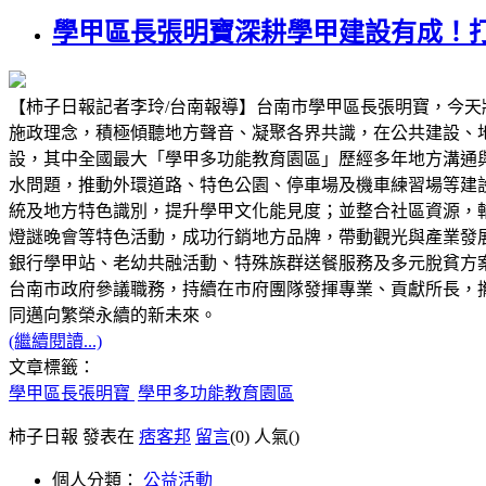
學甲區長張明寶深耕學甲建設有成！
【柿子日報記者李玲/台南報導】台南市學甲區長張明寶，今
施政理念，積極傾聽地方聲音、凝聚各界共識，在公共建設、
設，其中全國最大「學甲多功能教育園區」歷經多年地方溝通
水問題，推動外環道路、特色公園、停車場及機車練習場等建
統及地方特色識別，提升學甲文化能見度；並整合社區資源，
燈謎晚會等特色活動，成功行銷地方品牌，帶動觀光與產業發
銀行學甲站、老幼共融活動、特殊族群送餐服務及多元脫貧方
台南市政府參議職務，持續在市府團隊發揮專業、貢獻所長，
同邁向繁榮永續的新未來。
(繼續閱讀...)
文章標籤：
學甲區長張明寶
學甲多功能教育園區
柿子日報 發表在
痞客邦
留言
(0)
人氣(
)
個人分類：
公益活動