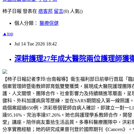
柿子日報 發表在
痞客邦
留言
(0)
人氣(
)
個人分類：
醫療保健
▲top
Jul
14
Tue
2026
18:42
深耕護理27年成大醫院兩位護理師獲
【柿子日報記者李玲/台南報導】衛生福利部日前舉行首屆「臨
個案管理師暨衛教師郭育甄雙雙獲獎，展現成大醫院護理團隊
護、人文關懷、團隊合作、社會影響力及持續精進等層面，呈現
健科、外科加護病房等歷練，並在SARS期間投入第一線照護
癌個案超過650例，洪彩慈個管師自病人確診，即建立一對一L
達95.16%、完治率達97.26%。她也與護理學系教師合
堂」講座，陪伴病友重拾生活品質。多專科醫療團隊中，洪彩
分享實務經驗；她的研究成果曾刊登於國際期刊《Cancers