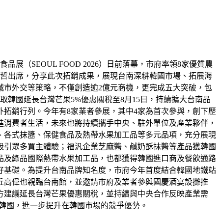
（SEOUL FOOD 2026）日前落幕，市府率領8家優質農
偉哲出席，分享此次拓銷成果，展現台南深耕韓國市場、拓展海
城市外交等策略，不僅創造逾2億元商機，更完成五大突破，包
韓國延長台灣芒果5%優惠關稅至8月15日，持續擴大台南品
拓銷行列。今年有8家業者參展，其中4家為首次參與，創下歷
進消費者生活，未來也將持續攜手中央、駐外單位及產業夥伴，
、各式抹醬、保健食品及熱帶水果加工品等多元品項，充分展現
吸引眾多買主體驗；福汎企業芝麻醬、鹹奶酥抹醬等產品獲韓國
品及綠品國際熱帶水果加工品，也都獲得韓國進口商及餐飲通路
好基礎。為提升台南品牌知名度，市府今年首度結合韓國地鐵站
丘高偉也親臨台南館，並邀請市府及業者參與國慶酒宴設攤推
方建議延長台灣芒果優惠關稅，並持續與中央合作反映產業需
口韓國，進一步提升在韓國市場的競爭優勢。