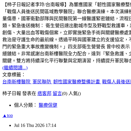
【柿子日報記者李玲/台南報導】為響應國家「韌性國家醫療整
「戰傷人員後送民間區域教學醫院」聯合醫療演練。本次演練
量傷患，國軍衛勤部隊與民間醫院第一線醫護緊密鏈結，流程迅
類。緊急後送機制： 衛生營迅速出動城市型及野戰型救護車，
創傷、大量出血等戰傷個案，立即實施緊急手術與關鍵醫療處
救治是守護生命的最前線。透過平時與國軍建立的支援協定，
門的緊急重大事故應變機制。」四支部衛生營營長 曾中校表示
縫鏈結。非常感謝台南新樓醫院全力配合，達到『緊急救護、
關鍵。雙方將持續深化平行聯繫與定期演習，持續提升軍民聯
(繼續閱讀...)
文章標籤：
台南新樓醫院
軍民聯防
韌性國家醫療整備計畫
戰傷人員後送
柿子日報 發表在
痞客邦
留言
(0)
人氣(
)
個人分類：
醫療保健
▲top
Jul
16
Thu
2026
17:14