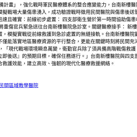
備計畫」，強化戰時軍民醫療體系的整合應變能力，台南新樓醫院
模擬戰場大量傷患湧入，成功驗證戰時徵用民間醫院與傷患後送
速且確實：前線初步處置： 四支部衛生營於第一時間協助傷患
將重傷官兵緊急送往台南新樓醫院急診室。關鍵醫療接手： 新
置，模擬實戰從前線救護到急診處置的無縫接軌。台南新樓醫院
不僅能落實地區醫療資源的平行整合，更能在關鍵時刻將民間充
，「現代戰場環境瞬息萬變，衛勤官兵除了須具備高階戰傷救護
立即後送』的預期目標，確保任務遂行。」台南新樓醫院與四支
合救護效能，建立高效、強韌的現代化醫療救援網絡。
民間區域教學醫院