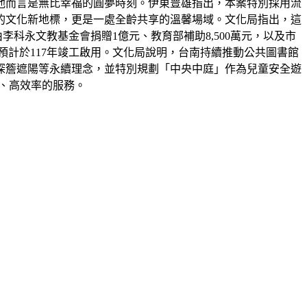
他而言是無比幸福的圓夢時刻。伊東豊雄指出，本案特別採用流
的文化新地標，更是一處全齡共享的溫馨場域。文化局指出，這
由李科永文教基金會捐贈1億元、教育部補助8,500萬元，以及市
預計於117年竣工啟用。文化局說明，台南持續推動公共圖書館
深簷遮陽等永續理念，並特別規劃「中央中庭」作為兒童安全遊
利、高效率的服務。