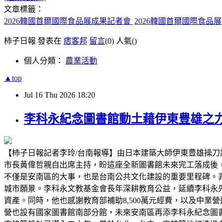
文章標籤：
2026韓國首爾國際食品展成果記者會
2026韓國首爾國際食品展
柿子日報 發表在
痞客邦
留言
(0)
人氣(
)
個人分類：
農業活動
▲top
Jul
16
Thu
2026
18:20
李科永紀念圖書館動土藉伊東豊雄之
【柿子日報記者李玲/台南報導】由日本建築大師伊東豊雄操刀
市長黃偉哲親自出席主持，盼這座全新圖書館未來完工落成後
不僅是安南區的大事，也是台南公共文化建設的重要里程碑。
城市願景。李科永文教基金會長年深耕教育公益，延續李科永
資產。同時，他也感謝教育部補助8,500萬元經費，以及中
營也設有國家圖書館南部分館，未來安南區再添李科永紀念圖