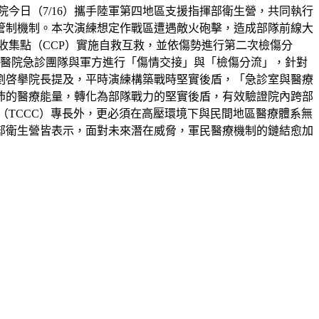
今日（7/16）攜手陸軍第四地區支援指揮部衛生營，共同執行
管制機制。本次演練想定作戰區遭遇敵火砲擊，造成部隊前線大
收集點（CCP）實施自救互救，並依傷勢進行第二次檢傷分
樓醫院急診團隊與軍方進行「傷情交接」與「檢傷分流」，針對
劉啓擧院長提及，平時演練構築戰時堅實後盾，「急診室與醫療
沛的醫療能量，轉化為部隊戰力的堅實後盾，有效驗證院內跨部
（TCCC）專長外，更必須在高壓環境下與民間地區醫療體系無
部衛生營皆表示，面對未來潛在威脅，軍民醫療機制的鏈結愈加