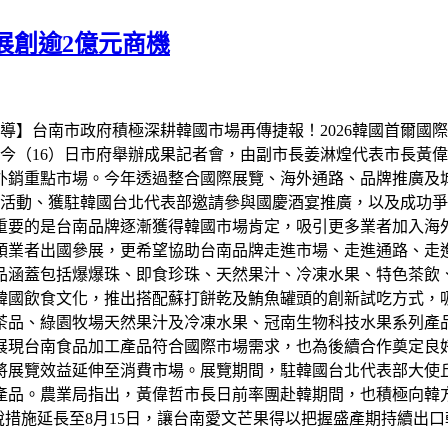
展創逾2億元商機
】台南市政府積極深耕韓國市場再傳捷報！2026韓國首爾國際食品展
今（16）日市府舉辦成果記者會，由副市長姜淋煌代表市長黃
外銷重點市場。今年透過整合國際展覽、海外通路、品牌推廣及
活動、獲駐韓國台北代表部邀請參與國慶酒宴推廣，以及成功爭取
重要的是台南品牌逐漸獲得韓國市場肯定，吸引更多業者加入海外
領業者出國參展，更希望協助台南品牌走進市場、走進通路、走
品涵蓋包括爆爆珠、即食珍珠、天然果汁、冷凍水果、特色茶飲
韓國飲食文化，推出搭配蘇打餅乾及鮪魚罐頭的創新試吃方式，
茶品、綠園牧場天然果汁及冷凍水果、冠南生物科技水果系列產
展現台南食品加工產品符合國際市場需求，也為後續合作奠定良
將展覽效益延伸至消費市場。展覽期間，駐韓國台北代表部大使
產品。農業局指出，黃偉哲市長日前率團赴韓期間，也積極向韓
稅措施延長至8月15日，讓台南愛文芒果得以把握盛產期持續出