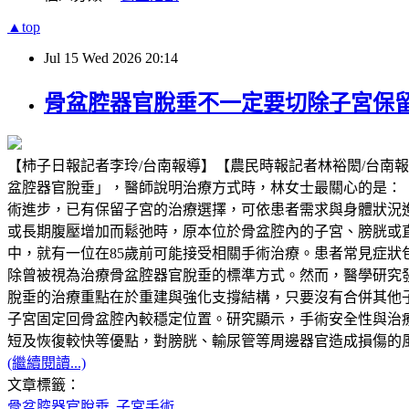
▲top
Jul
15
Wed
2026
20:14
骨盆腔器官脫垂不一定要切除子宮保
【柿子日報記者李玲/台南報導】【農民時報記者林裕閎/台南
盆腔器官脫垂」，醫師說明治療方式時，林女士最關心的是：
術進步，已有保留子宮的治療選擇，可依患者需求與身體狀況
或長期腹壓增加而鬆弛時，原本位於骨盆腔內的子宮、膀胱或
中，就有一位在85歲前可能接受相關手術治療。患者常見症
除曾被視為治療骨盆腔器官脫垂的標準方式。然而，醫學研究
脫垂的治療重點在於重建與強化支撐結構，只要沒有合併其他
子宮固定回骨盆腔內較穩定位置。研究顯示，手術安全性與治
短及恢復較快等優點，對膀胱、輸尿管等周邊器官造成損傷的
(繼續閱讀...)
文章標籤：
骨盆腔器官脫垂
子宮手術