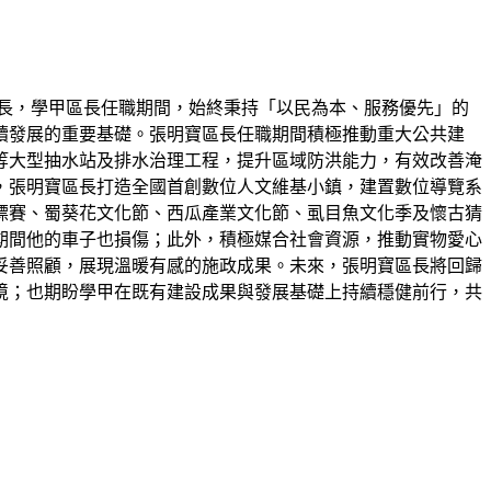
長，學甲區長任職期間，始終秉持「以民為本、服務優先」的
續發展的重要基礎。張明寶區長任職期間積極推動重大公共建
等大型抽水站及排水治理工程，提升區域防洪能力，有效改善淹
，張明寶區長打造全國首創數位人文維基小鎮，建置數位導覽系
標賽、蜀葵花文化節、西瓜產業文化節、虱目魚文化季及懷古猜
期間他的車子也損傷；此外，積極媒合社會資源，推動實物愛心
妥善照顧，展現溫暖有感的施政成果。未來，張明寶區長將回歸
境；也期盼學甲在既有建設成果與發展基礎上持續穩健前行，共