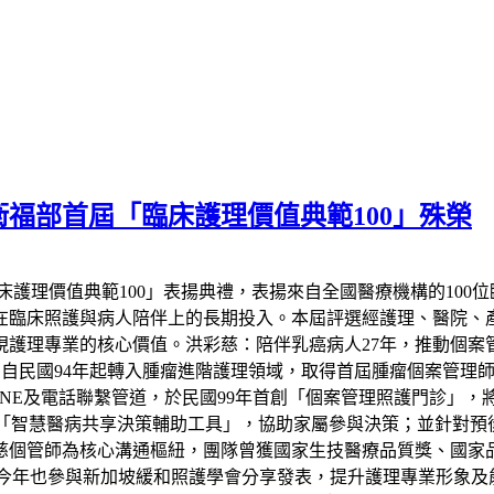
衛福部首屆「臨床護理價值典範100」殊榮
床護理價值典範100」表揚典禮，表揚來自全國醫療機構的100
在臨床照護與病人陪伴上的長期投入。本屆評選經護理、醫院、
護理專業的核心價值。洪彩慈：陪伴乳癌病人27年，推動個案
。自民國94年起轉入腫瘤進階護理領域，取得首屆腫瘤個案管理
INE及電話聯繫管道，於民國99年首創「個案管理照護門診」，將
作，開發「智慧醫病共享決策輔助工具」，協助家屬參與決策；並針
慈個管師為核心溝通樞紐，團隊曾獲國家生技醫療品質獎、國家
》，今年也參與新加坡緩和照護學會分享發表，提升護理專業形象