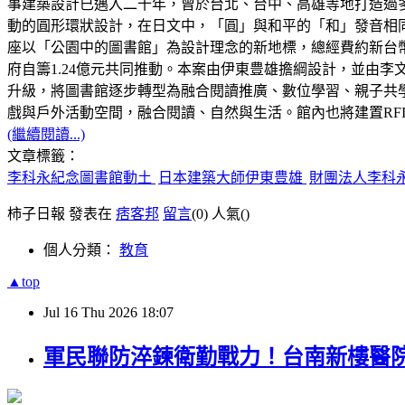
事建築設計已邁入二十年，曾於台北、台中、高雄等地打造過
動的圓形環狀設計，在日文中，「圓」與和平的「和」發音相
座以「公園中的圖書館」為設計理念的新地標，總經費約新台幣3.0
府自籌1.24億元共同推動。本案由伊東豊雄擔綱設計，並由李
升級，將圖書館逐步轉型為融合閱讀推廣、數位學習、親子共
戲與戶外活動空間，融合閱讀、自然與生活。館內也將建置RF
(繼續閱讀...)
文章標籤：
李科永紀念圖書館動土
日本建築大師伊東豊雄
財團法人李科
柿子日報 發表在
痞客邦
留言
(0)
人氣(
)
個人分類：
教育
▲top
Jul
16
Thu
2026
18:07
軍民聯防淬鍊衛勤戰力！台南新樓醫