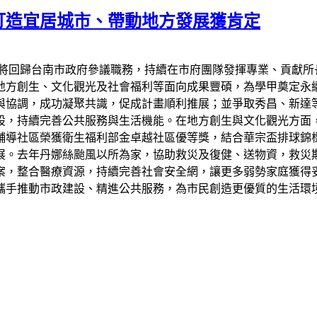
打造宜居城市、帶動地方發展獲肯定
天將回歸台南市政府參議職務，持續在市府團隊發揮專業、貢獻所
地方創生、文化觀光及社會福利等面向成果豐碩，為學甲奠定永
與協調，成功凝聚共識，促成計畫順利推展；並爭取秀昌、新達
設，持續完善公共服務與生活機能。在地方創生與文化觀光方面
輔導社區榮獲衛生福利部金卓越社區優等獎，結合華宗盃排球錦
展。去年丹娜絲颱風以所為家，協助救災及復健、送物資，救災
案，整合醫療資源，持續完善社會安全網，讓更多弱勢家庭獲得
攜手推動市政建設、精進公共服務，為市民創造更優質的生活環