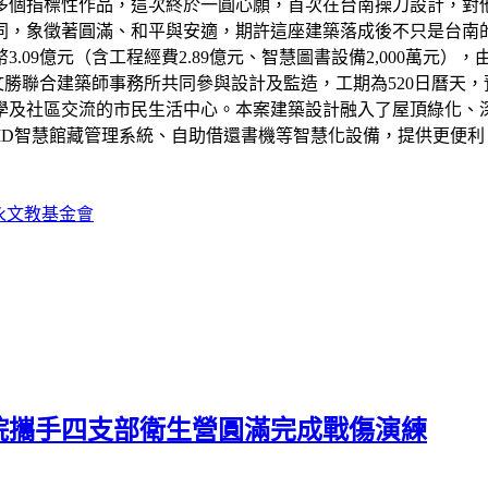
多個指標性作品，這次終於一圓心願，首次在台南操刀設計，對
同，象徵著圓滿、和平與安適，期許這座建築落成後不只是台南
9億元（含工程經費2.89億元、智慧圖書設備2,000萬元），
文勝聯合建築師事務所共同參與設計及監造，工期為520日曆天，
學及社區交流的市民生活中心。本案建築設計融入了屋頂綠化、
ID智慧館藏管理系統、自助借還書機等智慧化設備，提供更便
永文教基金會
院攜手四支部衛生營圓滿完成戰傷演練