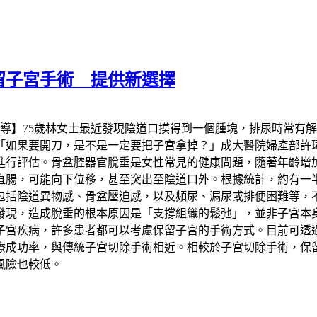
留子宮手術 提供新選擇
報導】75歲林女士最近發現陰道口摸得到一個腫塊，排尿時常有
「如果要開刀，是不是一定要把子宮拿掉？」成大醫院婦產部許
進行評估。骨盆腔器官脫垂是女性常見的健康問題，隨著年齡增
直腸，可能向下位移，甚至突出至陰道口外。根據統計，約有一
狀包括陰道異物感、骨盆壓迫感，以及頻尿、漏尿或排便困難等，
發現，造成脫垂的根本原因是「支撐組織的鬆弛」，並非子宮本
子宮疾病，許多患者都可以考慮保留子宮的手術方式。目前可透
療成功率，與傳統子宮切除手術相近。相較於子宮切除手術，保
風險也較低。