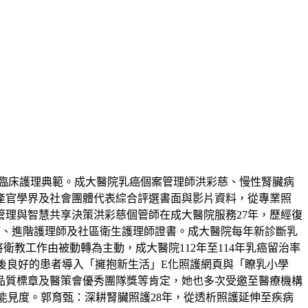
位臨床護理典範。成大醫院乳癌個案管理師洪彩慈、慢性腎臟病
產官學界及社會團體代表綜合評選書面與影片資料，從專業照
管理與智慧共享決策洪彩慈個管師在成大醫院服務27年，歷經復
師、進階護理師及社區衛生護理師證書。成大醫院每年新診斷乳
衛教工作由被動轉為主動，成大醫院112年至114年乳癌留治率
對預後良好的患者導入「擁抱新生活」E化照護網頁與「瞭乳小學
品質標章及醫策會優秀團隊獎等肯定，她也多次受邀至醫療機構
及能見度。郭育甄：深耕腎臟照護28年，從透析照護延伸至疾病