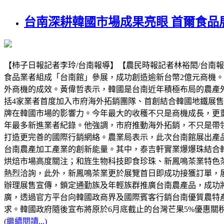
台南深耕韓國市場成果亮眼 首爾食品
【柿子日報記者李玲/台南報導】【農民時報記者林裕閎/台南報導
食品業者組成「台南館」參展，成功創造逾新台幣2億元商機。
外商機的成效。黃偉哲表示，韓國是台南近年積極布局的農產
括4家業者首度加入市府海外拓銷團隊、首創結合韓國地鐵展售
牌在韓國市場的影響力。今年最大的收穫不只是商機成長，更
年最多新進業者紀錄。他強調，市府推動海外拓銷，不只是帶
打造更完善的國際行銷網絡。農業局表示，此次台南館展出產
台南農產加工產業的創新能量。其中，泰吉軒實業爆爆珠結合
烘焙市場高度關注；和旌生物科技即食珍珠、新鳳鳴茶業特色
熱烈洽詢，此外，新鳳鳴茶業更於展覽首日即成功接獲訂單，
辦理展售宣傳，鎖定通勤族及年輕族群推廣台南農產品，成功
廣，透過官方平台向韓國政商界及國際賓客行銷台南優質農特
求。韓國政府隨後宣布將原於6月底截止的台灣芒果5%優惠關
(繼續閱讀...)