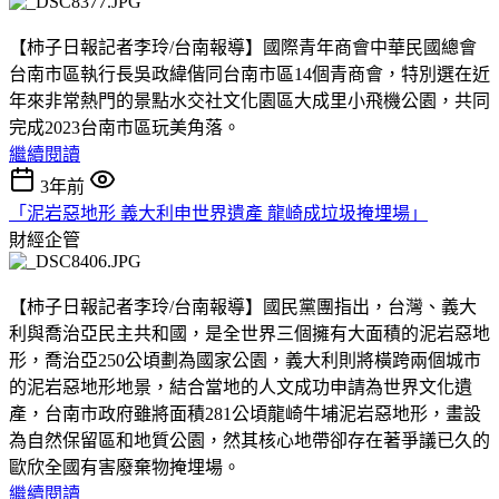
【柿子日報記者李玲/台南報導】國際青年商會中華民國總會
台南市區執行長吳政緯偕同台南市區14個青商會，特別選在近
年來非常熱門的景點水交社文化園區大成里小飛機公園，共同
完成2023台南市區玩美角落。
繼續閱讀
3年前
「泥岩惡地形 義大利申世界遺產 龍崎成垃圾掩埋場」
財經企管
【柿子日報記者李玲/台南報導】國民黨團指出，台灣、義大
利與喬治亞民主共和國，是全世界三個擁有大面積的泥岩惡地
形，喬治亞250公頃劃為國家公園，義大利則將橫跨兩個城市
的泥岩惡地形地景，結合當地的人文成功申請為世界文化遺
產，台南市政府雖將面積281公頃龍崎牛埔泥岩惡地形，畫設
為自然保留區和地質公園，然其核心地帶卻存在著爭議已久的
歐欣全國有害廢棄物掩埋場。
繼續閱讀