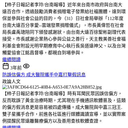
【柿子日報記者李玲/台南報導】近年來台南市政府與台南大
遠百合作，透過鼓勵消費者捐贈電子發票給社褔團體，達到環
保並參與社會公益的目的，今（31）日社會局舉辦「112年度
台南大遠百分享愛--雲端發票捐贈儀式」，市長黃偉哲在社會
局長盧禹璁陪同下頒發感謝狀，由台南大遠百徐聖彬副理代表
接受。市長感謝企業熱心參與公益之善行，天主教美善社會福
利基金會附設光明早期療育中心執行長吳道遠神父、以及台灣
觸愛協會江銘昌督導，都親自到場參與。
繼續閱讀
3年前
防誤信偏方 成大醫院攜手中嘉打擊假訊息
政論人文
【柿子日報記者李玲/台南報導】時有耳聞民眾因誤信偏方，
反而耽誤了黃金治療時期，尤其現在手機通訊軟體普及，這類
的偏方假消息更是容易被四處傳播。成大醫院與中嘉三冠王.
雙子星攜手合作，前進各社區進行媒體識讀宣導，並以實際案
例提醒民眾遠離醫療偏方以及善用查核軟體查證。
繼續閱讀