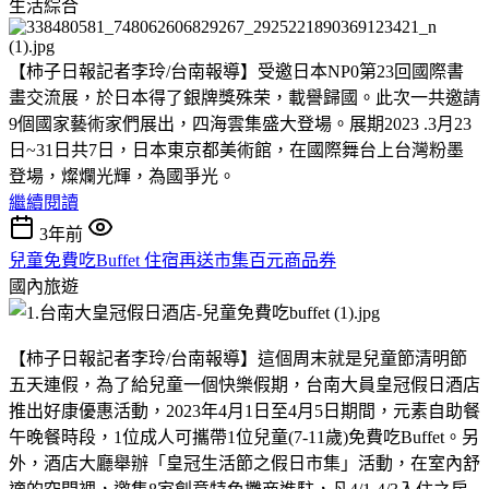
生活綜合
【柿子日報記者李玲/台南報導】受邀日本NP0第23回國際書
畫交流展，於日本得了銀牌獎殊荣，載譽歸國。此次一共邀請
9個國家藝術家們展出，四海雲集盛大登場。展期2023 .3月23
日~31日共7日，日本東京都美術館，在國際舞台上台灣粉墨
登場，燦爛光輝，為國爭光。
繼續閱讀
3年前
兒童免費吃Buffet 住宿再送市集百元商品券
國內旅遊
【柿子日報記者李玲/台南報導】這個周末就是兒童節清明節
五天連假，為了給兒童一個快樂假期，台南大員皇冠假日酒店
推出好康優惠活動，2023年4月1日至4月5日期間，元素自助餐
午晚餐時段，1位成人可攜帶1位兒童(7-11歲)免費吃Buffet。另
外，酒店大廳舉辦「皇冠生活節之假日市集」活動，在室內舒