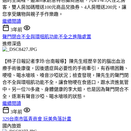
適的空間裡，邀集8家創意特色攤商進駐，凡4/1-4/3入住之房
客，雙人房加碼贈送100元商品兌換券、4人房贈送200元，讓
您享受購物與親子手作樂趣。
繼續閱讀
3年前
聲門閉合不全與環咽肌功能不全之進階處置
進修深造
【柿子日報記者李玲/台南報導】陳先生經歷辛苦的腦出血治
療手術後康復，因後遺症與必要性的手術牽引，有吞嚥困難、
哽噎、喝水嗆咳、嗓音沙啞狀況；檢查發現，陳先生的聲門閉
合不全與環咽肌功能不全，讓食物哽在食道口，跟水流進氣管
中。另一位70多歲、身體健康的李大姐，也是因為聲門閉合不
全，逐漸有聲音沙啞、喝水嗆咳的狀態。
繼續閱讀
3年前
329台南市區青商會 玩美角落計畫
國內旅遊