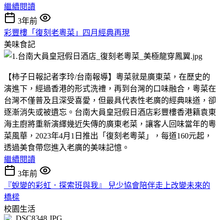
繼續閱讀
3年前
彩豐樓「復刻老粵菜」四月經典再現
美味食記
【柿子日報記者李玲/台南報導】粵菜就是廣東菜，在歷史的
演進下，經過香港的形式洗禮，再到台灣的口味融合，粵菜在
台灣不僅普及且深受喜愛，但最具代表性老廣的經典味道，卻
逐漸消失或被遺忘。台南大員皇冠假日酒店彩豐樓香港籍袁東
海主廚將重新演繹幾近失傳的廣東老菜，讓客人回味當年的粵
菜風華，2023年4月1日推出「復刻老粵菜」，每道160元起，
透過美食帶您進入老廣的美味記憶。
繼續閱讀
3年前
『蛻變的彩虹．探索班與我』 兒少協會陪伴走上改變未來的
橋樑
校園生活