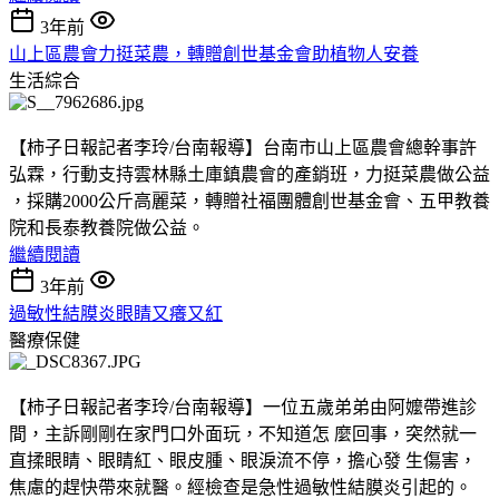
3年前
山上區農會力挺菜農，轉贈創世基金會助植物人安養
生活綜合
【柿子日報記者李玲/台南報導】台南市山上區農會總幹事許
弘霖，行動支持雲林縣土庫鎮農會的產銷班，力挺菜農做公益
，採購2000公斤高麗菜，轉贈社福團體創世基金會、五甲教養
院和長泰教養院做公益。
繼續閱讀
3年前
過敏性結膜炎眼睛又癢又紅
醫療保健
【柿子日報記者李玲/台南報導】一位五歲弟弟由阿嬤帶進診
間，主訴剛剛在家門口外面玩，不知道怎 麼回事，突然就一
直揉眼睛、眼睛紅、眼皮腫、眼淚流不停，擔心發 生傷害，
焦慮的趕快帶來就醫。經檢查是急性過敏性結膜炎引起的。