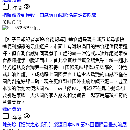
3年前
把麵體做到極致，口感讓ITI國際名廚評審吃驚!
美味食記
【柿子日報記者李玲/台南報導】速食麵是現今消費者尋求快
速便利解餓的最佳選擇，市面上有琳琅滿目的速食麵供民眾選
擇，但盲測食感如同現煮手工麵的統一沖泡式非油炸麵從眾多
食品類選手中脫穎而出，首此參賽就榮獲全場焦點，統一麵小
時光麵館為台灣第一碗獲得ITI 國際風味評鑑2星榮耀的「沖泡
式非油炸麵」，成功躍上國際舞台！這令人驚艷的口感不僅在
國內創造好評口碑，現在更紅到連國外主廚也讚不絕口，甚至
本次的活動大使法國YouTuber「酷KU」都忍不住起心動念想
要引進家鄉，與法國的家人朋友和消費者一起享用這項神奇的
台灣美食。
繼續閱讀
3年前
陳美珍【嬉樂之心系列】榮獲日本NP0第23回國際書畫交流展