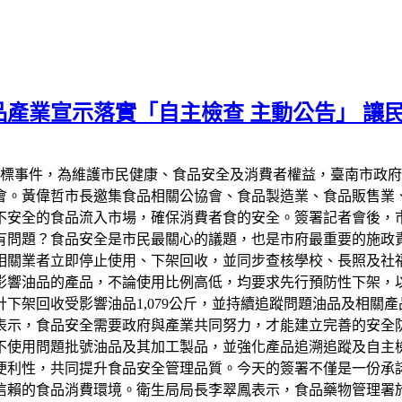
產業宣示落實「自主檢查 主動公告」 讓
超標事件，為維護市民健康、食品安全及消費者權益，臺南市政府今
會。黃偉哲市長邀集食品相關公協會、食品製造業、食品販售業
不安全的食品流入市場，確保消費者食的安全。簽署記者會後，
有問題？食品安全是市民最關心的議題，也是市府最重要的施政
相關業者立即停止使用、下架回收，並同步查核學校、長照及社
響油品的產品，不論使用比例高低，均要求先行預防性下架，以降低
下架回收受影響油品1,079公斤，並持續追蹤問題油品及相關
表示，食品安全需要政府與產業共同努力，才能建立完善的安全
不使用問題批號油品及其加工製品，並強化產品追溯追蹤及自主
便利性，共同提升食品安全管理品質。今天的簽署不僅是一份承
賴的食品消費環境。衛生局局長李翠鳳表示，食品藥物管理署於7