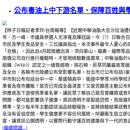
公布毒油上中下游名單、保障百姓與
【柿子日報記者李玲/台南報導】【近期中聯油脂大豆沙拉油
岑、方一峰、市議員參選人尤淨寬及陳冠諭，今（7）日聯合
市民及學生食品安全。三位議員指出，本次事件最令人憂心的
「合格」，因此自4月起陸續出貨，流向泰山、福壽、福懋等品牌
南僑公司自行進行複驗時，才發現檢驗數值異常；中聯油脂於6
組織（WHO）認定之一級致癌物，與石棉、菸草同屬最高等
及全台，各縣市也陸續公布受影響名單。台北市已公布包括3家幼
中市則公布包括台中一中、華盛頓高中、衛道中學等39所學校
業者及夜市攤販？是否已完成全面清查？又是否願意主動公布
供應商及下游使用業者名單，讓民眾了解自己是否曾購買或食
問題，都可能影響孩子健康。資訊透明不是製造恐慌，而是展
標準，至少每半年主動提送油品檢驗報告，並將檢驗結果送教
全沒有妥協空間，學生健康更不容任何風險。呼籲衛生局立即
度，讓資訊公開透明，以實際行動守護百姓健康與下一代的食
(繼續閱讀...)