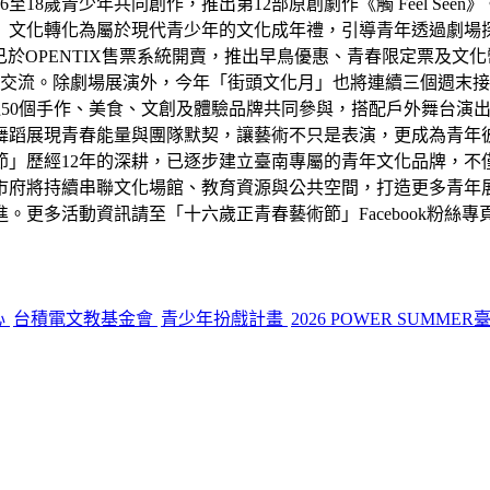
至18歲青少年共同創作，推出第12部原創劇作《觸 Feel S
文化轉化為屬於現代青少年的文化成年禮，引導青年透過劇場探索
，目前已於OPENTIX售票系統開賣，推出早鳥優惠、青春限定票
術交流。除劇場展演外，今年「街頭文化月」也將連續三個週末接
0個手作、美食、文創及體驗品牌共同參與，搭配戶外舞台演出，打造
舞蹈展現青春能量與團隊默契，讓藝術不只是表演，更成為青年
節」歷經12年的深耕，已逐步建立臺南專屬的青年文化品牌，不
市府將持續串聯文化場館、教育資源與公共空間，打造更多青年
「十六歲正青春藝術節」Facebook粉絲專頁查詢：https://www.
心
台積電文教基金會
青少年扮戲計畫
2026 POWER SUMM