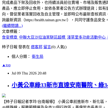
完成產品下架及回收外，也持續派員前往賣場、市場及販售通
產品，應立即停止食用，並依各業者公告方式辦理退貨；如有
向，督促業者落實回收及自主管理，並即時公布最新查核資訊
詢最新資訊（https://health.tainan.gov.tw/），共同守護食品安全
(繼續閱讀...)
文章標籤：
食安標章
中聯大豆沙拉油苯駢芘超標
淺草里多功能活動中心
柿子日報 發表在
痞客邦
留言
(0)
人氣(
)
個人分類：
衛生局
▲top
Jul
09
Thu
2026
20:48
小黃公車綠33新市直達安南醫院、綠3
【柿子日報記者李玲/台南報導】 小黃公車前進新市、新化區，
46條路線，服務範疇遍及全市31個行政區。黃偉哲市長表示