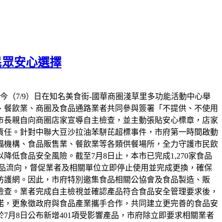
民眾安心選擇
（7/9）日在知名美食街-國華商圈淺草里多功能活動中心舉
、餐飲業、商圈及食品通路業者共同參與簽署「不提供、不使用
市長親自向商圈店家宣導自主檢查，並主動張貼安心標章，店家
責任。針對中聯大豆沙拉油苯駢芘超標事件，市府第一時間啟動
福機構、食品販售業、餐飲業等各類供餐場所，全力守護市民飲
食品安全風險。截至7月8日止，本市已完成1,270家食品
產品流向，督促業者及相關單位立即停止使用並完成更換，確保
防護網。因此，市府特別邀集食品相關公協會及食品製造、販
檢查。業者完成自主檢視並確認產品符合食品安全管理要求後，
諾，更象徵政府與食品產業攜手合作，共同建立更完善的食品安
月8日公布新增401項受影響產品，市府除立即要求相關業者