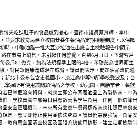
對每天吃進肚子的食品感到憂心。臺南市議員蔡育輝、李中
單，並要求教育局建立校園營養午餐油品定期檢驗制度，以保障
月初時，中聯油脂一批大豆沙拉油在出廠自主檢驗報告中顯示
一路在市場上銷售，未引起任何警覺。直到6月11日，下游客戶
公斤8.1微克，約為法規標準上限的4倍。苯駢芘為世界衛生
風險，對民眾健康造成潛在威脅。議員們表示，問題油品流向遍
響；新北市公布包含忠義國小、淡江高中等50所學校受波及；台
否已掌握所有使用該問題油品之學校、幼兒園、團膳業者、餐飲
府若已掌握流向資料，就應立即公布問題油品上游製造商、中游
族群，學校營養午餐每日供應數萬名學生食用，任何一個環節出
食品安全管理機制，未來所有營養午餐得標廠商應比照更高食安
符規定，應立即停止使用並依法究責。議員們最後強調，食品安
販，教育局全面清查校園及團膳系統使用情形，建立定期檢驗制