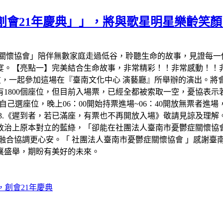
創會21年慶典」」，將與歌星明星樂齡笑
症關懷協會」陪伴無數家庭走過低谷，聆聽生命的故事，見證每
宴。【亮點一】完美結合生命故事，非常精彩！！非常感動！！非
友，一起參加這場在『臺南文化中心 演藝廳』所舉辦的演出。
1800個座位，但目前入場票，已經全都被索取一空，憂協表
進場」自己選座位，晚上06：00開始持票進場~06：40開放無票者
分 。3.《遲到者，若已滿座，有票也不再開放入場》敬請見諒及
政治上原本對立的藍綠，「卻能在社團法人臺南市憂鬱症關懷協會
融合協調更心安。「 社團法人臺南市憂鬱症關懷協會 」感謝臺
襄盛舉，期盼有美好的未來。
，創會21年慶典