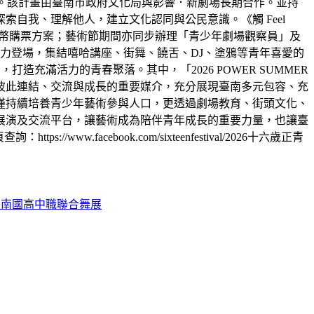
een》。該計畫由臺南市政府文化局與影響．新劇場長期合作。並持
自我、理解他人，建立文化認同與公民意識。《觸 Feel
及文化幣購票方案；藝術節期間亦同步辦理「青少年劇場觀察員」及
力登場，集結嘻哈講座、街舞、饒舌、DJ、塗鴉等青年喜愛的
充滿活力的青春聚落。其中，「2026 POWER SUMMER
彼此連結、交流與成長的重要媒介，充分展現臺南多元包容、充
僅持續培養青少年藝術參與人口，更透過劇場教育、街頭文化、
展演及交流平台，讓藝術成為陪伴青年成長的重要力量，也讓臺
facebook.com/sixteenfestival/2026十六歲正青
ER臺南國高中職聯合舞展