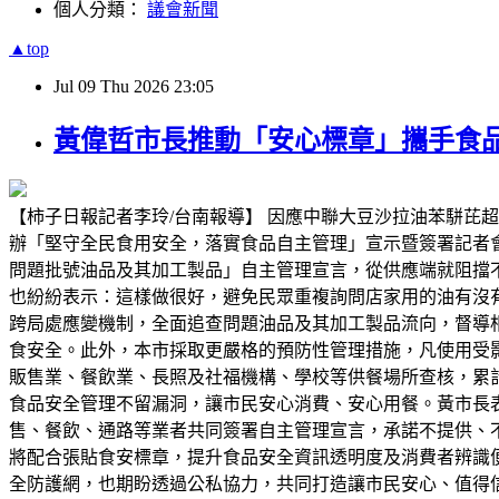
個人分類：
議會新聞
▲top
Jul
09
Thu
2026
23:05
黃偉哲市長推動「安心標章」攜手食品
【柿子日報記者李玲/台南報導】 因應中聯大豆沙拉油苯駢芘
辦「堅守全民食用安全，落實食品自主管理」宣示暨簽署記者
問題批號油品及其加工製品」自主管理宣言，從供應端就阻擋
也紛紛表示：這樣做很好，避免民眾重複詢問店家用的油有沒
跨局處應變機制，全面追查問題油品及其加工製品流向，督導
食安全。此外，本市採取更嚴格的預防性管理措施，凡使用受影
販售業、餐飲業、長照及社福機構、學校等供餐場所查核，累計
食品安全管理不留漏洞，讓市民安心消費、安心用餐。黃市長
售、餐飲、通路等業者共同簽署自主管理宣言，承諾不提供、
將配合張貼食安標章，提升食品安全資訊透明度及消費者辨識
全防護網，也期盼透過公私協力，共同打造讓市民安心、值得信