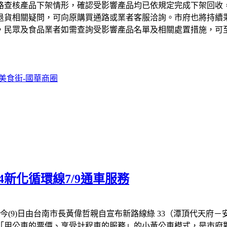
路查核產品下架情形，確認受影響產品均已依規定完成下架回收
退貨相關疑問，可向原購買通路或業者客服洽詢。市府也將持續
，民眾及食品業者如需查詢受影響產品名單及相關處置措施，可
。
美食街-國華商圈
4新化循環線7/9通車服務
今(9)日由台南市長黃偉哲親自宣布新路線綠 33（潭頂代天府－
，「用公車的票價、享受計程車的服務」的小黃公車模式，是市府