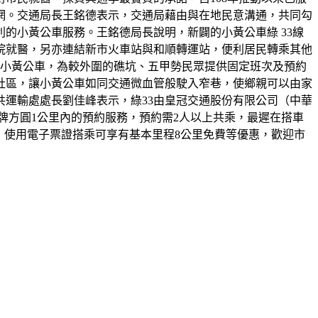
網。交通局長王銘德表示，交通局藉由與在地民意溝通，共同勾
的小黃公車服務。王銘德局長說明，新闢的小黃公車綠 33線
院就醫，另亦連結新市火車站與和順轉運站，便利居民轉乘其他
型為小黃公車，為較外圍的礁坑、五甲勢民眾提供固定班次及預約
社區，讓小黃公車如同交通微血管般駛入窄巷，使鄉親可以由家
運輸處處長劉佳峰表示，綠33由皇冠交通股份有限公司（中華
也提供站牌方圓1公里內的預約服務，預約需2人以上共乘，最遲在搭車
，使用電子票證搭乘可享有基本里程8公里免費等優惠，歡迎市