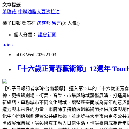
文章標籤：
苯駢芘
中聯油脂大豆沙拉油
柿子日報 發表在
痞客邦
留言
(0)
人氣(
)
個人分類：
議會新聞
▲top
Jul
08
Wed
2026
21:03
「十六歲正青春藝術節」12週年 To
【柿子日報記者李玲/台南報導】 邁入第12年的「十六歲正青春
神，更透過劇場、街舞、音樂、市集與跨域藝術展演，打造屬
新總館，串聯城市不同文化場域，讓整座臺南成為青年創意與
造力與未來性的力量，市府除了持續透過藝術節提供展演與創
化中心開始規劃建置公共練舞鏡，並逐步擴大至市內更多公共
勇敢展現自我，讓藝術真正融入日常生活，也讓臺南成為青年