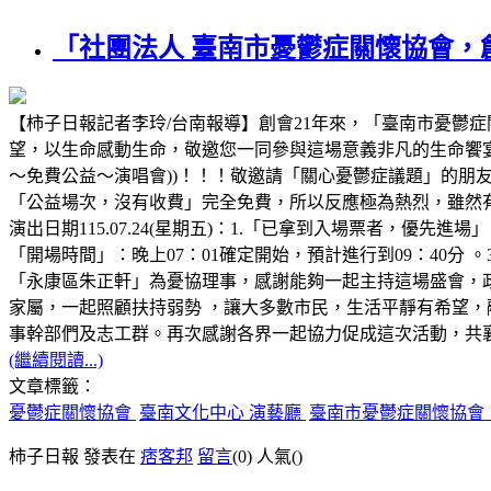
「社團法人 臺南市憂鬱症關懷協會，
【柿子日報記者李玲/台南報導】創會21年來，「臺南市憂鬱
望，以生命感動生命，敬邀您一同參與這場意義非凡的生命饗
～免費公益～演唱會))！！！敬邀請「關心憂鬱症議題」的朋
「公益場次，沒有收費」完全免費，所以反應極為熱烈，雖然有
演出日期115.07.24(星期五)：1.「已拿到入場票者，優先
「開場時間」：晚上07：01確定開始，預計進行到09：40
「永康區朱正軒」為憂協理事，感謝能夠一起主持這場盛會，
家屬，一起照顧扶持弱勢 ，讓大多數市民，生活平靜有希望，
事幹部們及志工群。再次感謝各界一起協力促成這次活動，共
(繼續閱讀...)
文章標籤：
憂鬱症關懷協會
臺南文化中心 演藝廳
臺南市憂鬱症關懷協會
柿子日報 發表在
痞客邦
留言
(0)
人氣(
)