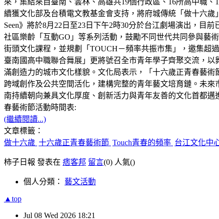
來，集結來自臺南、雲林、高雄共19個行政區、16所高中職、16
續獲文化部及台積電文教基金會支持，將府城傳統「做十六歲」
Seen》將於8月22日至23日下午2時30分於台江劇場演出
社區樂齡「互動GO」等系列活動，鼓勵不同世代共同參與藝
街頭文化課程，並規劃「TOUCH－頻率共振市集」，邀集超過5
臺南國高中職聯合舞展」更將號召全市青年學子齊聚交流，以
滿創造力的城市文化樣貌。文化局表示，「十六歲正青春藝術
跨域創作及公共空間活化，建構完整的青年藝文培育鏈。未來
南持續朝向兼具文化厚度、創新活力與青年友善的文化首都邁進。更多活動資訊請至
春藝術節活動時間表:
(繼續閱讀...)
文章標籤：
做十六歲
十六歲正青春藝術節
Touch青春的頻率
台江文化中
柿子日報 發表在
痞客邦
留言
(0)
人氣(
)
個人分類：
藝文活動
▲top
Jul
08
Wed
2026
18:21