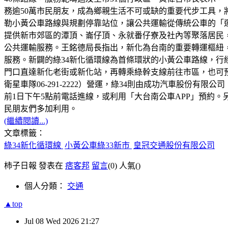
務逾50萬市民朋友，成為鄉親生活不可或缺的重要代步工具
勒小黃公車路線與規劃停靠站位，讓公共運輸從傳統公車的「運
提供新市郊區的潭頂、崙仔頂、永就番仔寮及社內等聚落居民
公共運輸服務。王銘德局長指出，新化為台南的重要轉運樞紐，
服務。新闢的綠34新化循環線為首條環狀的小黃公車路線，
門口直達新化老街或新化站，再轉乘綠幹支線前往市區，也可
衛星車隊06-291-2222）營運，綠34則由成功汽車股份有限
前1日下午5點前電話進線，或利用「大台南公車APP」預約
民朋友們多加利用。
(繼續閱讀...)
文章標籤：
綠34新化循環線
小黃公車綠33新市
皇冠交通股份有限公司
柿子日報 發表在
痞客邦
留言
(0)
人氣(
)
個人分類：
交通
▲top
Jul
08
Wed
2026
21:27