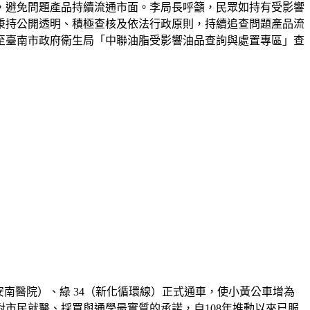
，避免問題產品持續流通市面。李局長呼籲，民眾如持有受影響
秉持公開透明、積極查核及依法行政原則，持續追查問題產品流
至臺南市政府衛生局「中聯油脂受影響油品查詢與處置專區」查
安南醫院）、綠 34（新化循環線）正式通車，使小黃公車增為
對市民就醫、採買與通學最實質的承諾，自108年推動以來已服