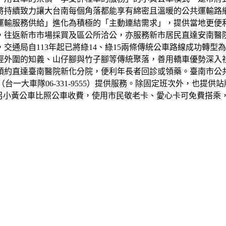
，將持續致力讓大台南每個角落都能享有綿密且溫暖的公共運輸路
輸服務供給」進化為積極的「主動連結需求」，提供當地更便利
，往返新市市場採買及區公所洽公，亦服務新市居民直達安南醫
交通局自113年起已將綠14、綠15兩條傳統公車路線成功轉
行經外圍的知義、山仔腳與竹子腳等傳統聚落，善用轎車優勢深入
預約直達臺南醫院新化分院，便利年長者回診或領藥。臺南市公共
公司（台一大車隊06-331-9555）提供服務。除固定班次外，
。另小黃公車比照公車收費，使用市民敬老卡、愛心卡可免費搭乘