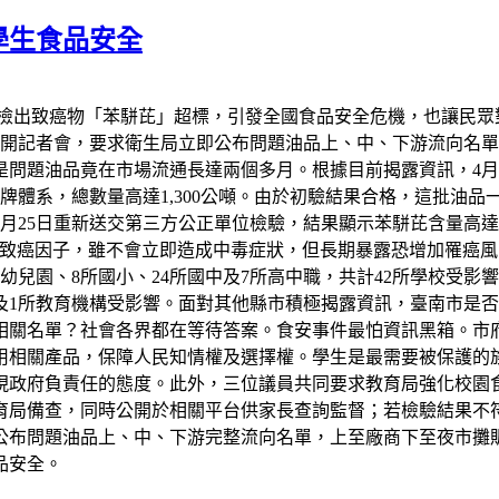
學生食品安全
遭檢出致癌物「苯駢芘」超標，引發全國食品安全危機，也讓民眾
召開記者會，要求衛生局立即公布問題油品上、中、下游流向名
是問題油品竟在市場流通長達兩個多月。根據目前揭露資訊，4
體系，總數量高達1,300公噸。由於初驗結果合格，這批油品
月25日重新送交第三方公正單位檢驗，結果顯示苯駢芘含量高達每
級致癌因子，雖不會立即造成中毒症狀，但長期暴露恐增加罹癌
兒園、8所國小、24所國中及7所高中職，共計42所學校受影
及1所教育機構受影響。面對其他縣市積極揭露資訊，臺南市是
相關名單？社會各界都在等待答案。食安事件最怕資訊黑箱。市
用相關產品，保障人民知情權及選擇權。學生是最需要被保護的
現政府負責任的態度。此外，三位議員共同要求教育局強化校園
育局備查，同時公開於相關平台供家長查詢監督；若檢驗結果不
公布問題油品上、中、下游完整流向名單，上至廠商下至夜市攤
品安全。