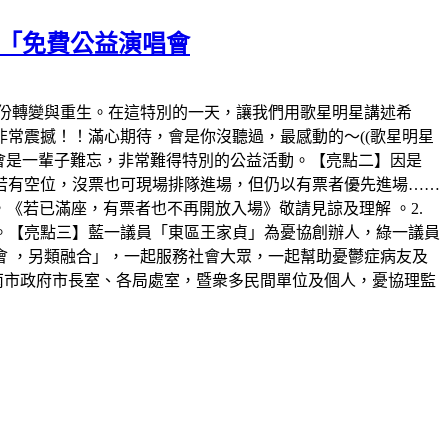
顏「免費公益演唱會
一份轉變與重生。在這特別的一天，讓我們用歌星明星講述希
常震撼！！滿心期待，會是你沒聽過，最感動的～((歌星明星
將會是一輩子難忘，非常難得特別的公益活動。【亮點二】因是
示若有空位，沒票也可現場排隊進場，但仍以有票者優先進場……
進場，《若已滿座，有票者也不再開放入場》敬請見諒及理解 。2.
理解。【亮點三】藍一議員「東區王家貞」為憂協創辦人，綠一議員
 ，另類融合」，一起服務社會大眾，一起幫助憂鬱症病友及
南市政府市長室、各局處室，暨衆多民間單位及個人，憂協理監