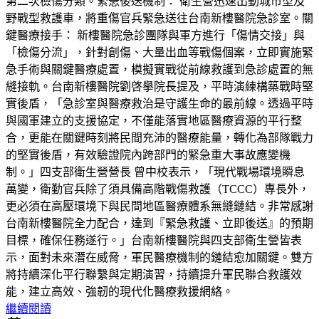
第二次檢傷分類。緊急後送機制： 衛生營迅速出動城市型及
野戰型救護車，將重傷官兵緊急送往台南新樓醫院急診室。關
鍵醫療接手： 新樓醫院急診團隊與軍方進行「傷情交接」與
「檢傷分流」，針對創傷、大量出血等戰傷個案，立即實施緊
急手術與關鍵醫療處置，模擬實戰從前線救護到急診處置的無
縫接軌。台南新樓醫院劉啓擧院長提及，平時演練構築戰時堅
實後盾，「急診室與醫療救治是守護生命的最前線。透過平時
與國軍建立的支援協定，不僅能落實地區醫療資源的平行整
合，更能在關鍵時刻將民間充沛的醫療能量，轉化為部隊戰力
的堅實後盾，有效驗證院內跨部門的緊急重大事故應變機
制。」四支部衛生營營長 曾中校表示，「現代戰場環境瞬息
萬變，衛勤官兵除了須具備高階戰傷救護（TCCC）專長外，
更必須在高壓環境下與民間地區醫療體系無縫鏈結。非常感謝
台南新樓醫院全力配合，達到『緊急救護、立即後送』的預期
目標，確保任務遂行。」台南新樓醫院與四支部衛生營皆表
示，面對未來潛在威脅，軍民醫療機制的鏈結愈加關鍵。雙方
將持續深化平行聯繫與定期演習，持續提升軍民聯合救護效
能，建立高效、強韌的現代化醫療救援網絡。
繼續閱讀