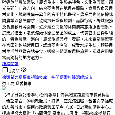
輔導休閒農業區以「農業為本、生態為特色、文化為底蘊、觀
光為延伸」為方向，結合菱角等在地農產體驗、食農教育及農
村文化，規劃具備差異化的官田特色遊程。農業局也將依據休
閒農業區發展需求，協助提升遊程規劃、品牌行銷、場域服務
及食農教育等面向，逐步建立完整的休閒農業旅遊服務體系。
農業局指出，凌波渡頭休閒農業區的成立，代表官田已從單純
的「特色農產」邁向「農業旅遊品牌」發展。未來希望讓遊客
在官田能夠親近農田、認識菱角產業、感受水岸生態、體驗農
村生活並品嘗在地美食，透過一趟深度農遊旅程，認識官田豐
富而獨特的地方魅力。
繼續閱讀
3週前
徐凱希力挺臺南視障按摩 指間傳愛打造溫暖城市
勞工局
戀愛情事
【柿子日報記者李玲/台南報導】為具體實踐臺南市長黃偉哲
「希望家園」的施政願景，打造一座充滿溫暖、包容與幸福感
的友善城市，臺南市政府勞工局今（18）日於南紡購物中心1
樓廣場盛大舉辦「指間傳愛 臺南Hand溫暖」視障按摩據點行