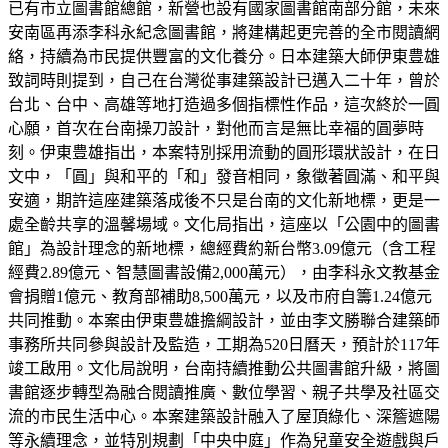
已有市立圖書館總館，新營也設有國家圖書館南部分館，未來
安南區再添李科永紀念圖書館，將建構起更完善的全市閱讀網
絡，持續為市民提供豐富的文化養分。日本建築大師伊東豊雄
致詞時則提到，自己在台灣從事建築設計已邁入二十年，曾於
台北、台中、高雄等地打造過多個指標性作品，這次終於一圓
心願，首次在台南操刀設計，對他而言是無比幸福的圓夢時
刻。伊東豊雄指出，本案特別採用流動的圓形環狀設計，在日
文中，「圓」與和平的「和」發音相同，象徵著圓滿、和平與
安適，期許這座建築落成後不只是台南的文化新地標，更是一
處全齡共享的溫馨場域。文化局指出，這座以「公園中的圖書
館」為設計理念的新地標，總經費約新台幣3.09億元（含工程
經費2.89億元、智慧圖書設備2,000萬元），由李科永文教基金
會捐贈1億元、教育部補助8,500萬元，以及市府自籌1.24億元
共同推動。本案由伊東豊雄擔綱設計，並由李文勝聯合建築師
事務所共同參與設計及監造，工期為520日曆天，預計於117年
竣工啟用。文化局說明，台南持續推動公共圖書館升級，將圖
書館逐步轉型為融合閱讀推廣、數位學習、親子共學及社區交
流的市民生活中心。本案建築設計融入了屋頂綠化、深簷遮陽
等永續理念，並特別規劃「中央中庭」作為兒童安全遊戲與戶