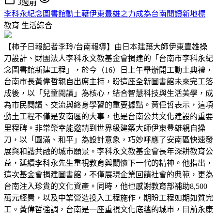
3週前
李科永紀念圖書館動土藉伊東豊雄之力成為台南閱讀新地標
教育
生活綜合
【柿子日報記者李玲/台南報導】由日本建築大師伊東豊雄操
刀設計、財團法人李科永文教基金會捐建的「台南市李科永紀
念圖書館新建工程」，於今（16）日上午舉辦開工動土典禮，
台南市長黃偉哲親自出席主持，盼這座全新圖書館未來完工落
成後，以「兒童閱讀」為核心，結合智慧科技與生活美學，成
為市民閱讀、交流與終身學習的重要據點。黃偉哲表示，這項
動土工程不僅是安南區的大事，也是台南公共文化建設的重要
里程碑。非常榮幸能邀請到世界級建築大師伊東豊雄親自操
刀，以「圓滿、和平」為設計意象，巧妙呼應了安南區快速發
展與和諧共融的城市願景。李科永文教基金會長年深耕教育公
益，延續李科永先生重視教育與關懷下一代的精神。他指出，
這次基金會捐建圖書館，不僅展現企業回饋社會的典範，更為
台南注入珍貴的文化資產。同時，他也感謝教育部補助8,500
萬元經費，以及中業營造投入工程施作，期盼工程如期如質完
工。黃偉哲強調，台南是一座重視文化底蘊的城市，目前永康