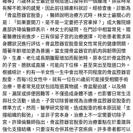
報導】75歲林女士最近發現陰道口摸得到一個腫塊，排尿時常
有解不乾淨的感覺，因此前往婦產科就診。經檢查後，診斷為
「骨盆腔器官脫垂」，醫師說明治療方式時，林女士最關心的
是：「如果要開刀，是不是一定要把子宮拿掉？」成大醫院婦
產部許瑋倫醫師表示，林女士的疑問，在門診中相當常見。隨
著醫療技術進步，已有保留子宮的治療選擇，可依患者需求與
身體狀況進行評估。骨盆腔器官脫垂是女性常見的健康問題，
隨著年齡增加更為普遍。當支撐骨盆器官的肌肉與韌帶因懷
孕、生產、老化或長期腹壓增加而鬆弛時，原本位於骨盆腔內
的子宮、膀胱或直腸，可能向下位移，甚至突出至陰道口外。
根據統計，約有一半女性一生中會出現不同程度的骨盆腔器官
脫垂，而每5位女性中，就有一位在85歲前可能接受相關手術
治療。患者常見症狀包括陰道異物感、骨盆壓迫感，以及頻
尿、漏尿或排便困難等，不僅造成身體不適，也影響日常生活
與社交活動。過去，子宮切除曾被視為治療骨盆腔器官脫垂的
標準方式。然而，醫學研究發現，造成脫垂的根本原因是「支
撐組織的鬆弛」，並非子宮本身，治療上不一定需要切除子
宮。許瑋倫醫師指出，骨盆腔器官脫垂的治療重點在於重建與
強化支撐結構，只要沒有合併其他子宮疾病，許多患者都可以