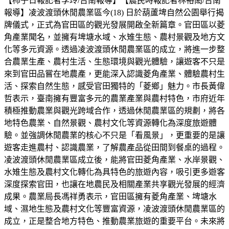
【柿子日報記者李玲/台南報導】【農民時報記者林裕閎/台南
報導】凌波渡頭休閒農業區今(18) 日於葫蘆埤自然公園舉行揭
牌儀式，正式為官田區的觀光發展開啟全新篇章。官田區以菱
角產業聞名，並擁有埤塘水域、水雉生態、農村景觀及地方文
化等多元資源。透過凌波渡頭休閒農業區的成立，將進一步整
合農業生產、農村生活、生態環境與觀光體驗，讓遊客不只是
來到官田品嘗在地農產，更能深入認識菱角產業、體驗農村生
活、探索自然生態，感受官田獨特的「菱鄉」魅力。市長黃偉
哲表示，臺南擁有豐富多元的農業產業與農村特色，市府近年
積極推動農業與觀光跨域合作，透過休閒農業區的規劃，將各
地特色農業、自然景觀、農村文化等資源轉化為深度旅遊體
驗。並強調休閒農業的核心不只是「看風景」，更重要的是讓
遊客走進農村、認識農業，了解農產品從田間到餐桌的過程。
凌波渡頭休閒農業區成立後，能將官田菱角產業、水岸景觀、
水雉生態及農村文化轉化為具特色的旅遊內容，吸引更多遊客
深度探索官田，也讓在地農民及相關產業共享觀光發展的經濟
成果。農業局長馮祥勇表示，官田區擁有菱角產業、埤塘水
域、濕地生態及農村文化等豐富資源，凌波渡頭休閒農業區的
成立，正是整合地方特色、推動農業旅遊的重要平台。未來將