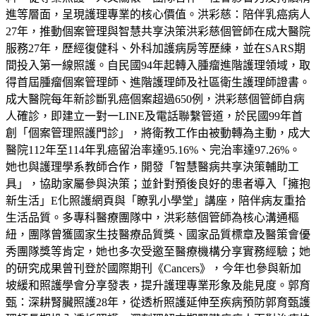
進等層面，呈現護理專業的核心價值。洪彩慈：陪伴乳癌病人
27年，推動個案管理與智慧共享決策洪彩慈個管師在成大醫院
服務27年，歷經復健科、外科加護病房等歷練，並在SARS期
間投入第一線照護。自民國94年起轉入腫瘤進階護理領域，取
得首屆腫瘤個案管理師、進階護理師及社區衛生護理師證書。
成大醫院每年新診斷乳癌個案超過650例，洪彩慈個管師自病
人確診，即建立一對一LINE及電話聯繫管道，於民國99年首
創「個案管理照護門診」，將衛教工作由被動轉為主動，成大
醫院112年至114年乳癌留治率達95.16%、完治率達97.26%。
她也與護理學系教師合作，開發「智慧醫病共享決策輔助工
具」，協助家屬參與決策；並針對預後良好的患者導入「擁抱
新生活」E化照護網頁與「瞭乳小學堂」講座，陪伴病友重拾
生活品質。多專科醫療團隊中，洪彩慈個管師為核心溝通樞
紐，團隊曾獲國家生技醫療品質獎、國家品質標章及醫策會優
秀團隊獎等肯定，她也多次受邀至醫療機構分享實務經驗；她
的研究成果曾刊登於國際期刊《Cancers》，今年也參與新加
坡緩和照護學會分享發表，提升護理專業形象及能見度。郭育
甄：深耕腎臟照護28年，從透析照護延伸至疾病預防郭育甄護