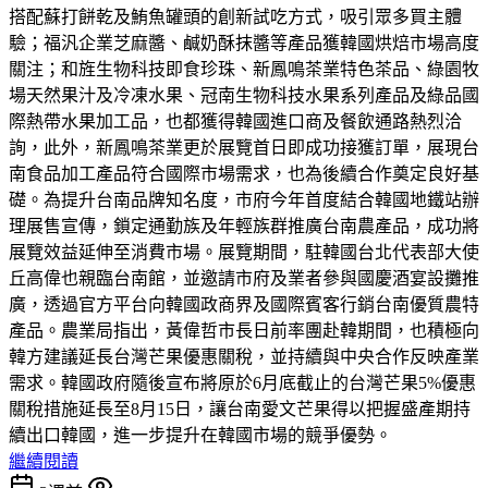
搭配蘇打餅乾及鮪魚罐頭的創新試吃方式，吸引眾多買主體
驗；福汎企業芝麻醬、鹹奶酥抹醬等產品獲韓國烘焙市場高度
關注；和旌生物科技即食珍珠、新鳳鳴茶業特色茶品、綠園牧
場天然果汁及冷凍水果、冠南生物科技水果系列產品及綠品國
際熱帶水果加工品，也都獲得韓國進口商及餐飲通路熱烈洽
詢，此外，新鳳鳴茶業更於展覽首日即成功接獲訂單，展現台
南食品加工產品符合國際市場需求，也為後續合作奠定良好基
礎。為提升台南品牌知名度，市府今年首度結合韓國地鐵站辦
理展售宣傳，鎖定通勤族及年輕族群推廣台南農產品，成功將
展覽效益延伸至消費市場。展覽期間，駐韓國台北代表部大使
丘高偉也親臨台南館，並邀請市府及業者參與國慶酒宴設攤推
廣，透過官方平台向韓國政商界及國際賓客行銷台南優質農特
產品。農業局指出，黃偉哲市長日前率團赴韓期間，也積極向
韓方建議延長台灣芒果優惠關稅，並持續與中央合作反映產業
需求。韓國政府隨後宣布將原於6月底截止的台灣芒果5%優惠
關稅措施延長至8月15日，讓台南愛文芒果得以把握盛產期持
續出口韓國，進一步提升在韓國市場的競爭優勢。
繼續閱讀