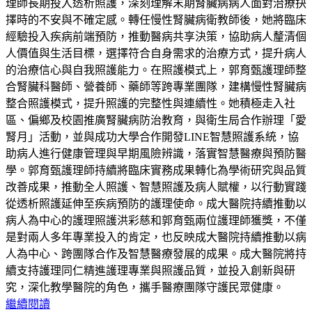
理師長期投入透析照護，深刻理解末期腎臟病病人面對治療抉
擇時的不安與不確定感。轉任慢性腎臟病衛教師後，她將臨床
經驗投入疾病前端預防，推動醫病共享決策，協助病人釐清個
人價值與生活目標，選擇符合自身需求的治療方式，提升病人
的治療信心與自我照護能力。在照護模式上，郭育甄護理師整
合腎臟科醫師、營養師、藥師等跨專業團隊，建構慢性腎臟病
整合照護模式，提升照護的完整性與連續性。她積極走入社
區、偏鄉及校園推廣腎臟病防治教育，與衛生局合作辦理「愛
腎月」活動，並與成功大學合作開發LINE智慧照護系統，協
助病人進行健康管理與早期風險辨識，落實智慧醫療與預防醫
學。郭育甄護理師持續將臨床實務成果轉化為學術研究與品質
改善成果，推動全人照護、智慧照護及病人賦權，以行動實踐
從透析照護延伸至疾病預防的護理使命。成大醫院持續推動以
病人為中心的護理照護洪彩慈和郭育甄兩位護理師獲獎，不僅
是對兩人多年專業投入的肯定，也反映成大醫院持續推動以病
人為中心、跨團隊合作及智慧醫療發展的成果。成大醫院將持
續支持護理同仁精進護理專業與照護品質，並投入創新與研
究，深化教學醫院的角色，攜手醫療團隊守護民眾健康。
繼續閱讀