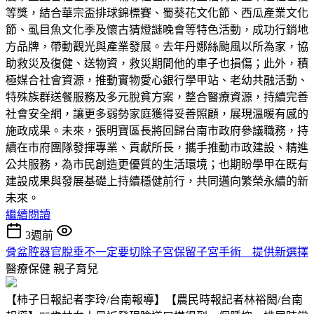
等獎，結合華宗盃排球錦標賽、蜀葵花文化節、西瓜產業文化
節、虱目魚文化季及懷古猜燈謎晚會等特色活動，成功行銷地
方品牌，帶動觀光與產業發展。去年丹娜絲颱風以所為家，協
助救災及復健、送物資，救災期間他的車子也損傷；此外，積
極媒合社會資源，推動實物愛心銀行學甲站、老幼共融活動、
特殊族群送餐服務及多元脫貧方案，整合醫療資源，持續完善
社會安全網，讓更多弱勢家庭獲得妥善照顧，展現溫暖有感的
施政成果。未來，張明寶區長將回歸台南市政府參議職務，持
續在市府團隊發揮專業、貢獻所長，攜手推動市政建設、精進
公共服務，為市民創造更優質的生活環境；也期盼學甲在既有
建設成果與發展基礎上持續穩健前行，共同邁向繁榮永續的新
未來。
繼續閱讀
3週前
骨盆腔器官脫垂不一定要切除子宮保留子宮手術 提供新選擇
醫療保健
親子育兒
【柿子日報記者李玲/台南報導】【農民時報記者林裕閎/台南