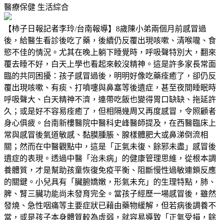
醫療保健
生活綜合
【柿子日報記者李玲/台南報導】8歲陳小弟兩個月前感冒過
後，給醫生看診後吃了藥，後續仍反覆出現咳嗽、清喉嚨、食
慾不佳的情況。尤其在晚上躺下睡覺時，呼吸聲特別大，翻來
覆去睡不好，白天上學也看起來較沒精神。這是許多家長常面
臨的共同困擾：孩子感冒過後，明明好像吃藥痊癒了，卻仍反
覆出現咳嗽、有痰、打噴嚏與鼻塞等後遺症，甚至夜間睡眠時
呼吸聲大、白天精神不濟，連帶吃飯也變得胃口缺缺、拖延許
久；或是好不容易痊癒了，但相隔幾周又再度感冒，令照顧者
身心俱疲。台南新樓醫院中醫科史峰醫師提及，在西醫臨床上
常與感冒後氣道敏感、黏膜腫脹、腺樣體肥大或鼻涕倒流相
關；然而在中醫觀點中，這是「正氣未復、餘邪未盡」感冒後
遺症的表現。透過中醫「治未病」的健康管理思維，從根本調
養體質，才是幫助孩童恢復免疫平衡、阻斷慢性過敏連鎖反應
的關鍵。小兒具有「臟腑嬌嫩，形氣未充」的生理特點，肺、
脾、腎三臟功能尚未發育完全。當孩子經歷一場感冒後，雖然
發燒、急性咽痛等主要症狀已藉由藥物緩解，但若病後調養不
當，或是孩子本身體質較為虛弱，就容易導致「正氣受損，餘