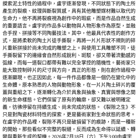
摸索泥土特性的過程中，盧宇逐漸發現，不同狀態下的陶土所
產生的裂痕、紋理與斷裂質感，具有其他雕塑媒材難以取代的
生命力。他不再將裂痕視為創作中的瑕疵，而是作品自然生成
的重要語言。盧宇的作品多以動物與人物形象作為原型，並融
合手捏、拼接等不同陶藝技法。其中，他最具代表性的創作方
式，是將柔軟的陶土片徒手撕裂，再將一片片形狀不規則的碎
片重新拼接於尚未完成的雕塑之上。與使用工具雕塑不同，徒
手撕裂留下的邊緣會自然形成銳利、斑駁，卻又帶著流動感的
弧線，而每一道裂口都帶有難以完全掌控的隨機性。藝術家只
能大致控制碎片的尺寸與方向，真正的形態，則在創作過程中
逐漸顯現。也正因如此，每一件作品都像是一個仍在變化中的
生命體。原本熟悉的人物與動物形象，在一片片陶土碎片的覆
蓋與重組之下，逐漸轉化為介於具象與抽象、真實與想像之間
的新生命樣態。它們保留了原有的輪廓，卻又難以被明確定
義，彷彿停留在持續生成、尚未完成的狀態。《裂隙之生》不
只是對陶瓷材料特性的探索，更是藝術家對生命狀態的思考。
在盧宇的作品裡，裂隙不再只是破損留下的痕跡，而是一種新
的開始。那些看似不完整的裂縫，反而成為生命得以延續、轉
變與重新生成的契機。2026年7月18日（六）下午3:00由盧宇