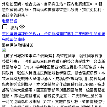
外活動空間，融合閱讀、自然與生活。館內也將建置RFID智
慧館藏管理系統、自助借還書機等智慧化設備，提供更便利、
高效率的服務。
繼續閱讀
3週前
軍民聯防淬鍊衛勤戰力！台南新樓醫院攜手四支部衛生營圓滿
完成戰傷演練
醫療保健
職場甘苦
【柿子日報記者李玲/台南報導】為響應國家「韌性國家醫療
整備計畫」，強化戰時軍民醫療體系的整合應變能力，台南新
樓醫院今日（7/16）攜手陸軍第四地區支援指揮部衛生營，共
同執行「戰傷人員後送民間區域教學醫院」聯合醫療演練。本
次演練模擬戰場大量傷患湧入，成功驗證戰時徵用民間醫院與
傷患後送管制機制。本次演練想定作戰區遭遇敵火砲擊，造成
部隊前線大量傷患，國軍衛勤部隊與民間醫院第一線醫護緊密
鏈結，流程迅速且確實：前線初步處置： 四支部衛生營於第
一時間協助傷患收集點（CCP）實施自救互救，並依傷勢進行