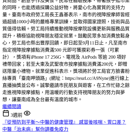
質商品、創意手作及美食。民眾在體驗按摩、帶著孩子逛市集
的同時，也能透過採購公益好物，將愛心化為實質的支持力
量。臺南市政府勞工局長王鑫基表示，南市的視障按摩師皆經
過超過1000小時的嚴格專業訓練，並取得國家證照，技術與品
質值得信賴。勞工局持續推動視障按摩院設備更新與服務品質
提升，積極協助視障朋友穩定就業。鼓勵民眾多加消費放鬆身
心，勞工局也祭出豐厚回饋，即日起至9月11日止，凡至南市
指定視障按摩據點消費滿500 元即可獲摸彩券一張（可累
計），獎項有iPhone 17 256G、電視及 AirPods 等逾 200 項好
禮帶回家；若至大東及武聖夜市按摩據點消費滿200元，即贈
送限量小禮物。就業促進科表示，獎項將於勞工局官方臉書粉
絲專頁「臺南呷頭路」(網址：https://reurl.cc/A9Nyne)進行線上
直播抽獎並公布。誠摯邀請市民朋友與遊客，在工作忙碌之餘
走進視障按摩據點，用溫暖的行動支持視障朋友的努力與夢
想，讓臺南成為全台最有溫度的城市。
繼續閱讀
3週前
『從預防到平衡～中醫的健康管理』 感冒後咳喘、胃口差？
中醫「治未病」幫你調養免疫力