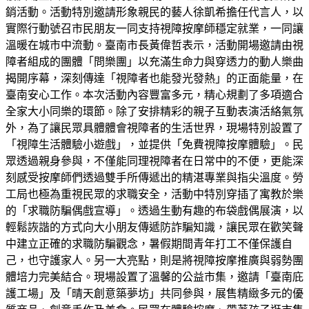
銷活動。活動特別邀請形象親民的藝人徐凱希擔任代言人，以
實際行動號召市民朋友一同支持視障按摩師穩定就業，一同讓
溫暖在城市中流動。臺南市長黃偉哲表示，活動開場邀請由視
障者組成的團體「問樂團」以充滿生命力與穿透力的動人樂曲
揭開序幕，深刻傳達「視障者也能發光發熱」的正面能量，在
臺南安心工作。本次活動內容豐富多元，精心規劃了多項適合
全家大小同樂的環節。除了安排精彩的親子互動表演活絡氣氛
外，為了讓民眾具體體會視障者的生活世界，現場特別設置了
「視障生活體驗小遊戲」，並提供「免費視障按摩體驗」。民
眾透過親身參與，不僅能同理視障者在日常中的不便，更能深
刻感受按摩師們透過雙手所傳遞出的精湛專業與指尖溫度。勞
工局也極為重視民眾的求職安全，活動中特別穿插了寓教於樂
的「求職防騙偶戲宣導」。透過生動有趣的布袋戲偶展演，以
輕鬆詼諧的方式向大小朋友傳遞防詐騙知識，讓民眾在歡笑聲
中建立正確的求職防騙觀念，暑假期間青年打工不僅保護自
己，也守護家人。另一大亮點，則是將視障按摩推廣與弱勢團
體培力完美結合。現場設置了溫馨的公益市集，邀請「臺南庇
護工場」及「晴天創意築夢坊」共同參與，展售精緻多元的優