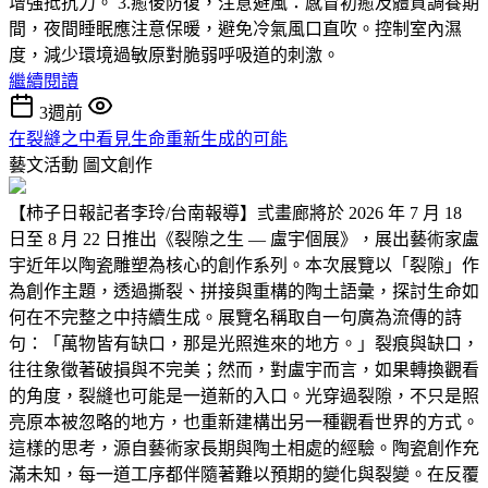
增強抵抗力。 3.癒後防復，注意避風：感冒初癒及體質調養期
間，夜間睡眠應注意保暖，避免冷氣風口直吹。控制室內濕
度，減少環境過敏原對脆弱呼吸道的刺激。
繼續閱讀
3週前
在裂縫之中看見生命重新生成的可能
藝文活動
圖文創作
【柿子日報記者李玲/台南報導】弎畫廊將於 2026 年 7 月 18
日至 8 月 22 日推出《裂隙之生 — 盧宇個展》，展出藝術家盧
宇近年以陶瓷雕塑為核心的創作系列。本次展覽以「裂隙」作
為創作主題，透過撕裂、拼接與重構的陶土語彙，探討生命如
何在不完整之中持續生成。展覽名稱取自一句廣為流傳的詩
句：「萬物皆有缺口，那是光照進來的地方。」裂痕與缺口，
往往象徵著破損與不完美；然而，對盧宇而言，如果轉換觀看
的角度，裂縫也可能是一道新的入口。光穿過裂隙，不只是照
亮原本被忽略的地方，也重新建構出另一種觀看世界的方式。
這樣的思考，源自藝術家長期與陶土相處的經驗。陶瓷創作充
滿未知，每一道工序都伴隨著難以預期的變化與裂變。在反覆