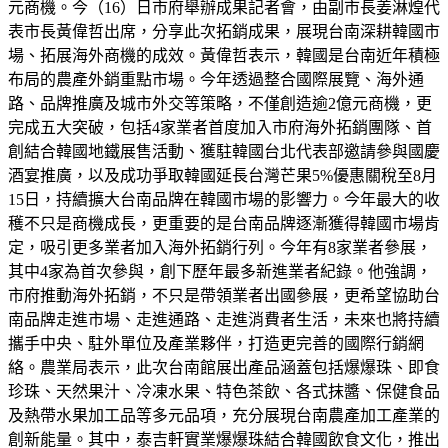
元商機。今（16）日市府舉辦成果記者會，由副市長姜淋煌代
表市長黃偉哲出席，分享此次拓銷成果，展現台南深耕韓國市
場、拓展海外商機的成效。黃偉哲表示，韓國是台南近年積極
布局的農產外銷重點市場。今年透過整合國際展覽、海外通
路、品牌推廣及城市外交等策略，不僅創造逾2億元商機，更
完成五大突破，包括4家業者首度加入市府海外拓銷團隊、首
創結合韓國地鐵展售活動、獲駐韓國台北代表部邀請參與國慶
酒宴推廣，以及成功爭取韓國延長台灣芒果5%優惠關稅至8月
15日，持續擴大台南品牌在韓國市場的影響力。今年最大的收
穫不只是商機成長，更重要的是台南品牌逐漸獲得韓國市場肯
定，吸引更多業者加入海外拓銷行列。今年有8家業者參展，
其中4家為首次參與，創下歷年最多新進業者紀錄。他強調，
市府推動海外拓銷，不只是帶領業者出國參展，更希望協助台
南品牌走進市場、走進通路、走進消費者生活，未來也將持續
攜手中央、駐外單位及產業夥伴，打造更完善的國際行銷網
絡。農業局表示，此次台南館展出產品涵蓋包括爆爆珠、即食
珍珠、天然果汁、冷凍水果、特色茶飲、各式抹醬、保健食品
及熱帶水果加工品等多元品項，充分展現台南農產加工產業的
創新能量。其中，泰吉軒實業爆爆珠結合韓國飲食文化，推出