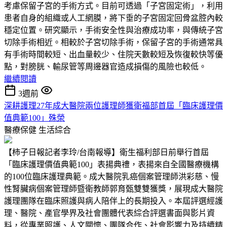
考慮保留子宮的手術方式。目前可透過「子宮固定術」，利用
患者自身的組織或人工網膜，將下垂的子宮固定回骨盆腔內較
穩定位置。研究顯示，手術安全性與治療成功率，與傳統子宮
切除手術相近。相較於子宮切除手術，保留子宮的手術通常具
有手術時間較短、出血量較少、住院天數較短及恢復較快等優
點，對膀胱、輸尿管等周邊器官造成損傷的風險也較低。
繼續閱讀
3週前
深耕護理27年成大醫院兩位護理師獲衛福部首屆「臨床護理價
值典範100」殊榮
醫療保健
生活綜合
【柿子日報記者李玲/台南報導】衛生福利部日前舉行首屆
「臨床護理價值典範100」表揚典禮，表揚來自全國醫療機構
的100位臨床護理典範。成大醫院乳癌個案管理師洪彩慈、慢
性腎臟病個案管理師暨衛教師郭育甄雙雙獲獎，展現成大醫院
護理團隊在臨床照護與病人陪伴上的長期投入。本屆評選經護
理、醫院、產官學界及社會團體代表綜合評選書面與影片資
料，從專業照護、人文關懷、團隊合作、社會影響力及持續精