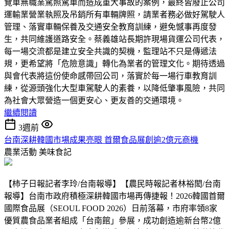
覽車無職業駕照駕車而造成重大事故的案例，最終皆廢止公司
運輸業營業執照及吊銷所有車輛牌照，請業者務必做好駕駛人
管理、落實車輛保養及交通安全教育訓練，避免憾事再度發
生，共同維護道路安全。蔡義雄站長期許現場貨運公司代表，
每一場交流都是建立安全共識的契機，監理站不只是傳遞法
規，更希望將「危險意識」轉化為業者的管理文化。期待透過
與會代表將這份使命感帶回公司，落實於每一場行車教育訓
練，從源頭強化大型車駕駛人的素養，以降低肇事風險，共同
為社會大眾營造一個更安心、更友善的交通環境。
繼續閱讀
3週前
台南深耕韓國市場成果亮眼 首爾食品展創逾2億元商機
農業活動
美味食記
【柿子日報記者李玲/台南報導】【農民時報記者林裕閎/台南
報導】台南市政府積極深耕韓國市場再傳捷報！2026韓國首爾
國際食品展（SEOUL FOOD 2026）日前落幕，市府率領8家
優質農食品業者組成「台南館」參展，成功創造逾新台幣2億