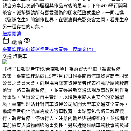
親自分享此次創作歷程與作品背後的思考；下午4:00舉行開幕
茶會。誠摯邀請所有喜愛藝術的朋友蒞臨弎畫廊，一同走進
《裂隙之生》的創作世界，在裂痕與光影交會之間，看見生命
另一種存在的可能。
繼續閱讀
3週前
臺南監理站向貨運業者擴大宣導「停讓文化」
交通
汽機車
【柿子日報記者李玲/台南報導】為落實大型車「轉彎暫停」
政策，臺南監理站於115年7月17日假臺南市汽車貨運商業同業
公會之會員大會，向現場百餘家貨運業者代表推動所屬駕駛應
落實「路口轉彎暫停」，並宣導最新交通法規及事故防制作為
等重點，落實公司自主管理，以增進用路人更安全的交通環
境。臺南監理站針對汽車貨運公司展開大型車交通安全宣導，
籲請業者強化所屬駕駛人行車教育，重點應包含路口減速慢
行、轉彎暫停、停讓行人、注意內輪差與視線死角，並強調出
車前檢查與貨物綑綁的重要性。另以近期聯結車駕駛毒駕及遊