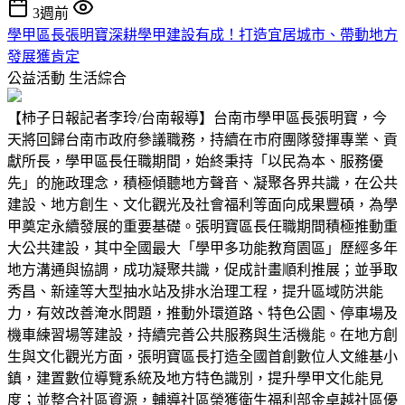
3週前
學甲區長張明寶深耕學甲建設有成！打造宜居城市、帶動地方
發展獲肯定
公益活動
生活綜合
【柿子日報記者李玲/台南報導】台南市學甲區長張明寶，今
天將回歸台南市政府參議職務，持續在市府團隊發揮專業、貢
獻所長，學甲區長任職期間，始終秉持「以民為本、服務優
先」的施政理念，積極傾聽地方聲音、凝聚各界共識，在公共
建設、地方創生、文化觀光及社會福利等面向成果豐碩，為學
甲奠定永續發展的重要基礎。張明寶區長任職期間積極推動重
大公共建設，其中全國最大「學甲多功能教育園區」歷經多年
地方溝通與協調，成功凝聚共識，促成計畫順利推展；並爭取
秀昌、新達等大型抽水站及排水治理工程，提升區域防洪能
力，有效改善淹水問題，推動外環道路、特色公園、停車場及
機車練習場等建設，持續完善公共服務與生活機能。在地方創
生與文化觀光方面，張明寶區長打造全國首創數位人文維基小
鎮，建置數位導覽系統及地方特色識別，提升學甲文化能見
度；並整合社區資源，輔導社區榮獲衛生福利部金卓越社區優