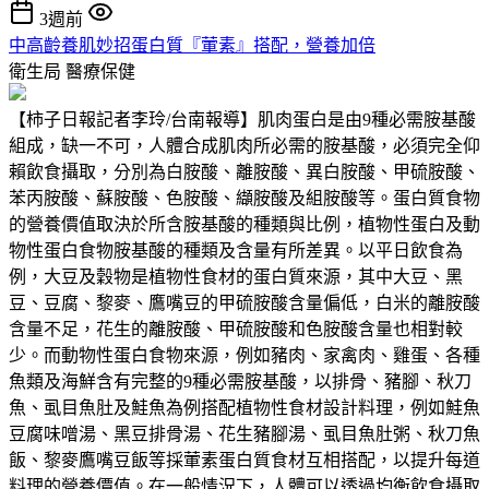
3週前
中高齡養肌妙招蛋白質『葷素』搭配，營養加倍
衛生局
醫療保健
【柿子日報記者李玲/台南報導】肌肉蛋白是由9種必需胺基酸
組成，缺一不可，人體合成肌肉所必需的胺基酸，必須完全仰
賴飲食攝取，分別為白胺酸、離胺酸、異白胺酸、甲硫胺酸、
苯丙胺酸、蘇胺酸、色胺酸、纈胺酸及組胺酸等。蛋白質食物
的營養價值取決於所含胺基酸的種類與比例，植物性蛋白及動
物性蛋白食物胺基酸的種類及含量有所差異。以平日飲食為
例，大豆及穀物是植物性食材的蛋白質來源，其中大豆、黑
豆、豆腐、黎麥、鷹嘴豆的甲硫胺酸含量偏低，白米的離胺酸
含量不足，花生的離胺酸、甲硫胺酸和色胺酸含量也相對較
少。而動物性蛋白食物來源，例如豬肉、家禽肉、雞蛋、各種
魚類及海鮮含有完整的9種必需胺基酸，以排骨、豬腳、秋刀
魚、虱目魚肚及鮭魚為例搭配植物性食材設計料理，例如鮭魚
豆腐味噌湯、黑豆排骨湯、花生豬腳湯、虱目魚肚粥、秋刀魚
飯、黎麥鷹嘴豆飯等採葷素蛋白質食材互相搭配，以提升每道
料理的營養價值。在一般情況下，人體可以透過均衡飲食攝取