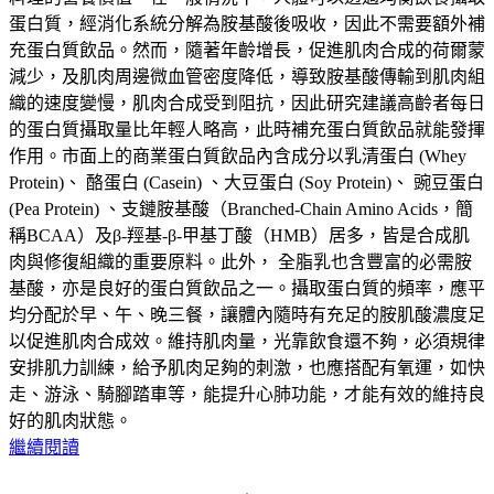
蛋白質，經消化系統分解為胺基酸後吸收，因此不需要額外補
充蛋白質飲品。然而，隨著年齡增長，促進肌肉合成的荷爾蒙
減少，及肌肉周邊微血管密度降低，導致胺基酸傳輸到肌肉組
織的速度變慢，肌肉合成受到阻抗，因此研究建議高齡者每日
的蛋白質攝取量比年輕人略高，此時補充蛋白質飲品就能發揮
作用。市面上的商業蛋白質飲品內含成分以乳清蛋白 (Whey
Protein)、 酪蛋白 (Casein) 、大豆蛋白 (Soy Protein)、 豌豆蛋白
(Pea Protein) 、支鏈胺基酸（Branched-Chain Amino Acids，簡
稱BCAA）及β-羥基-β-甲基丁酸（HMB）居多，皆是合成肌
肉與修復組織的重要原料。此外， 全脂乳也含豐富的必需胺
基酸，亦是良好的蛋白質飲品之一。攝取蛋白質的頻率，應平
均分配於早、午、晚三餐，讓體內隨時有充足的胺肌酸濃度足
以促進肌肉合成效。維持肌肉量，光靠飲食還不夠，必須規律
安排肌力訓練，給予肌肉足夠的刺激，也應搭配有氧運，如快
走、游泳、騎腳踏車等，能提升心肺功能，才能有效的維持良
好的肌肉狀態。
繼續閱讀