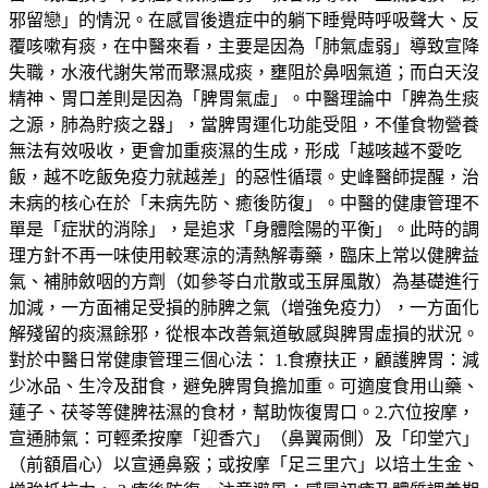
邪留戀」的情況。在感冒後遺症中的躺下睡覺時呼吸聲大、反
覆咳嗽有痰，在中醫來看，主要是因為「肺氣虛弱」導致宣降
失職，水液代謝失常而聚濕成痰，壅阻於鼻咽氣道；而白天沒
精神、胃口差則是因為「脾胃氣虛」。中醫理論中「脾為生痰
之源，肺為貯痰之器」，當脾胃運化功能受阻，不僅食物營養
無法有效吸收，更會加重痰濕的生成，形成「越咳越不愛吃
飯，越不吃飯免疫力就越差」的惡性循環。史峰醫師提醒，治
未病的核心在於「未病先防、癒後防復」。中醫的健康管理不
單是「症狀的消除」，是追求「身體陰陽的平衡」。此時的調
理方針不再一味使用較寒涼的清熱解毒藥，臨床上常以健脾益
氣、補肺斂咽的方劑（如參苓白朮散或玉屏風散）為基礎進行
加減，一方面補足受損的肺脾之氣（增強免疫力），一方面化
解殘留的痰濕餘邪，從根本改善氣道敏感與脾胃虛損的狀況。
對於中醫日常健康管理三個心法： 1.食療扶正，顧護脾胃：減
少冰品、生冷及甜食，避免脾胃負擔加重。可適度食用山藥、
蓮子、茯苓等健脾祛濕的食材，幫助恢復胃口。2.穴位按摩，
宣通肺氣：可輕柔按摩「迎香穴」（鼻翼兩側）及「印堂穴」
（前額眉心）以宣通鼻竅；或按摩「足三里穴」以培土生金、