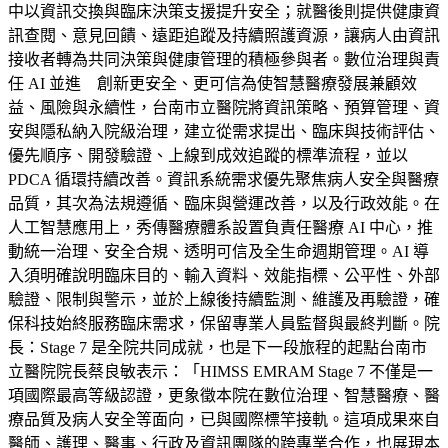
中以資訊交換與臨床決策支援提升安全；就醫後則提供健康資
訊查閱、意見回饋、遠距追蹤及持續照護資源，讓病人由資訊
接收者轉為共同決策與健康管理的積極參與者。數位治理與責
任 AI 並進 創新更安全、更可信為使智慧醫療發展兼顧效
益、風險與永續性，台南市立醫院將資訊策略、預算管理、資
安與隱私納入院級治理，建立從需求提出、臨床與技術評估、
優先順序、開發驗證、上線到成效追蹤的標準流程，並以
PDCA 循環持續改善。資訊系統需求優先聚焦病人安全與醫療
品質，其次為法規遵循、臨床與營運改善，以及行政效能。在
人工智慧應用上，秀傳醫療體系設置負責任醫療 AI 中心，推
動統一治理、安全合規、透明可信及全生命週期管理。AI 導
入須明確說明臨床目的、輸入資料、效能指標、公平性、外部
驗證、限制與警示，並於上線後持續監測、維護及再驗證，確
保科技始終服務臨床需求，保留專業人員監督與最終判斷。院
長：Stage 7 是全院共同成就，也是下一段旅程的起點台南市
立醫院院長蔡良敏表示：「HIMSS EMRAM Stage 7 不僅是一
項國際最高等級認證，更象徵本院在數位治理、智慧醫療、醫
療品質及病人安全等面向，已與國際標竿接軌。這項成果來自
醫師、護理、醫事、行政及資訊團隊的跨專業合作，也展現本