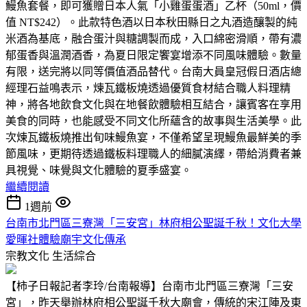
鰻魚套餐，即可獲贈日本人氣「小雞蛋蛋酒」乙杯（50ml，價
值 NT$242）。此款特色酒以日本秋田縣日之丸酒造釀製的純
米酒為基底，融合蛋汁與糖調製而成，入口綿密滑順，帶有濃
郁蛋香與溫潤酒香，為夏日限定饗宴增添不同風味體驗。數量
有限，送完將以同等價值酒品替代。台南大員皇冠假日酒店總
經理石益鳴表示，煉瓦鐵板燒透過優質食材結合職人料理精
神，將各地飲食文化與在地餐飲體驗相互結合，讓賓客在享用
美食的同時，也能感受不同文化所蘊含的故事與生活美學。此
次煉瓦鐵板燒推出旬味鰻魚宴，不僅希望呈現鰻魚最鮮美的季
節風味，更期待透過鐵板料理職人的細膩演繹，帶給消費者兼
具視覺、味覺與文化體驗的夏季盛宴。
繼續閱讀
1週前
台南市北門區三寮灣「三安宮」林府相公聖誕千秋！文化大學
愛暉社體驗廟宇文化傳承
宗教文化
生活綜合
【柿子日報記者李玲/台南報導】台南市北門區三寮灣「三安
宮」，昨天舉辦林府相公聖誕千秋大廟會，傳統的宋江陣及東