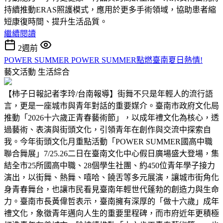
持續推動ERAS照護模式，應用於更多手術領域，協助患者縮
短康復時間、提升生活品質。
繼續閱讀
2週前
POWER SUMMER POWER SUMMER點燃臺南夏日熱情!
藝文活動
生活綜合
【柿子日報記者李玲/台南報導】街舞不只是年輕人的流行語
言，更是一座城市與青年對話的重要媒介。臺南市政府文化局
推動「2026十六歲正青春藝術節」，以成年禮文化為核心，透
過藝術、表演與街頭文化，引領青年在創作與交流中探索自
我。今年街頭文化月重點活動「POWER SUMMER國高中職
聯合舞展」7/25.26二日在臺南文化中心假日廣場盛大登場，集
結全市25所國高中職、28個學生社團、約450位青年學子接力
演出，以街舞、熱舞、嘻哈、饒舌等多元展演，讓城市街角化
身青春舞台，也讓市民看見臺南年輕世代蓬勃的創造力與生命
力。臺南市長黃偉哲表示，臺南擁有深厚的「做十六歲」成年
禮文化，象徵青年邁向人生的重要里程碑，而市府近年更積極