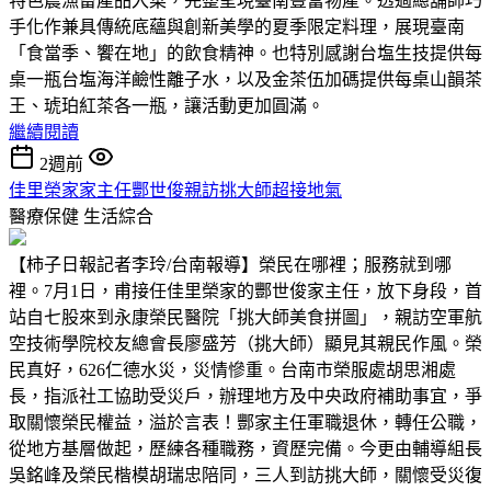
特色農漁畜產品入菜，完整呈現臺南豐富物產。透過總舖師巧
手化作兼具傳統底蘊與創新美學的夏季限定料理，展現臺南
「食當季、饗在地」的飲食精神。也特別感謝台塩生技提供每
桌一瓶台塩海洋鹼性離子水，以及金茶伍加碼提供每桌山韻茶
王、琥珀紅茶各一瓶，讓活動更加圓滿。
繼續閱讀
2週前
佳里榮家家主任酆世俊親訪挑大師超接地氣
醫療保健
生活綜合
【柿子日報記者李玲/台南報導】榮民在哪裡；服務就到哪
裡。7月1日，甫接任佳里榮家的酆世俊家主任，放下身段，首
站自七股來到永康榮民醫院「挑大師美食拼圖」，親訪空軍航
空技術學院校友總會長廖盛芳（挑大師）顯見其親民作風。榮
民真好，626仁德水災，災情慘重。台南市榮服處胡思湘處
長，指派社工協助受災戶，辦理地方及中央政府補助事宜，爭
取關懷榮民權益，溢於言表！酆家主任軍職退休，轉任公職，
從地方基層做起，歷練各種職務，資歷完備。今更由輔導組長
吳銘峰及榮民楷模胡瑞忠陪同，三人到訪挑大師，關懷受災復