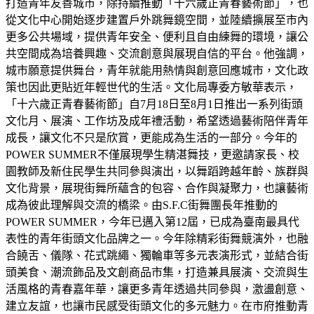
打造青年友善城市，除持續推動「十六歲正青春藝術節」，也
從文化中心開始逐步建置戶外跳舞鏡空間，並陸續擴展至市內
更多公共場域，提供青年安全、便利且自由練舞的環境，讓公
共空間成為培養興趣、交流創意與展現自信的平台。他強調，
城市願意提供舞台，青年就能用熱情與創意回應城市，文化政
策也因此更貼近年輕世代的生活。文化局專委方敏華表示，
「十六歲正青春藝術節」自7月18日至8月1日推出一系列街頭
文化月、展演、工作坊及成年禮活動，希望透過藝術陪伴青年
成長，讓文化不只是欣賞，更能成為生活的一部分。今年的
POWER SUMMER不僅展現學生精湛舞技，更邀請家長、校
園教師及新住民學生共同參與演出，以舞蹈跨越年齡、族群與
文化背景，展現街舞所蘊含的包容、合作與凝聚力，也讓藝術
成為彼此理解與交流的橋梁。由S.F.C街舞團長年推動的
POWER SUMMER，今年已邁入第12屆，已成為臺南最具代
表性的青年街頭文化品牌之一。今年除精彩街舞競演外，也融
合饒舌、儀隊、花式跳繩、獨輪車等多元表演形式，並結合街
頭美食、潮流飾品及文創商品市集，打造兼具展演、交流與生
活風格的青春嘉年華，讓更多青年透過共同參與，激盪創意、
建立友誼，也讓市民感受街頭文化的多元魅力。在市府推動青