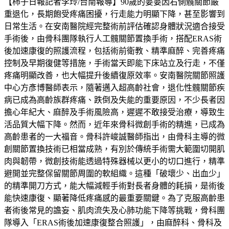
【柿子日報記者李玲/台南報導】90歲的婆婆因右側髖關節嚴
重退化，長期飽受疼痛困擾，行走能力明顯下降，甚至影響到
日常生活。在安南醫院經完整術前評估確認身體狀況適合接受
手術後，由骨科團隊執行人工髖關節置換手術，搭配ERAS術
後加速康復的照護流程，包括術前衛教、精準麻醉、完善疼痛
控制及早期復健等措施，手術當天即能下床站立及行走，不僅
疼痛明顯改善，也大幅提升後續復原效率。安南醫院關節照護
中心方彥博醫師表示，隨著邁入超高齡社會，退化性髖關節疾
病已成為高齡族群疼痛、跌倒及失能的重要原因，不少長者因
擔心年紀大、麻醉及手術風險高，遲遲不敢接受治療，導致生
活品質大幅下降。然而，近年來骨科微創手術的精進，已成為
高齡患者的一大福音。骨科許峻誠醫師指出，由骨科主導的微
創關節置換技術已相當成熟，有別於傳統手術需大範圍切開肌
肉與韌帶，微創技術能透過特殊器械以更小的切口進行，精準
避開並完整保留關節周圍的軟組織。這種「破壞少、出血少」
的精準開刀方式，能大幅減輕手術對長者身體的耗損，是術後
能快速康復、顯著降低疼痛感的最重要關鍵。為了克服高齡患
者術後常見的譫妄、肌肉流失及心肺功能下降等挑戰，骨科團
隊導入「ERAS術後加速康復整合照護」，由麻醉科、骨科及