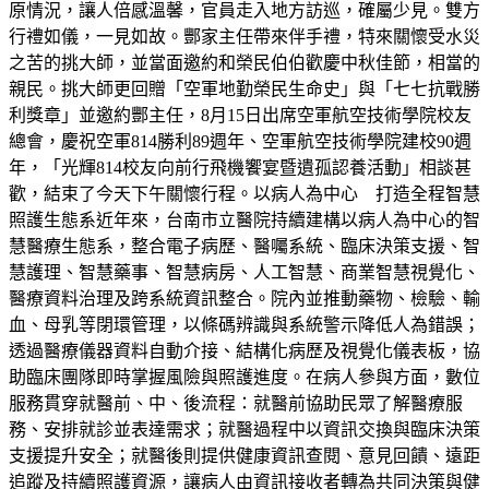
原情況，讓人倍感溫馨，官員走入地方訪巡，確屬少見。雙方
行禮如儀，一見如故。酆家主任帶來伴手禮，特來關懷受水災
之苦的挑大師，並當面邀約和榮民伯伯歡慶中秋佳節，相當的
親民。挑大師更回贈「空軍地勤榮民生命史」與「七七抗戰勝
利獎章」並邀約酆主任，8月15日出席空軍航空技術學院校友
總會，慶祝空軍814勝利89週年、空軍航空技術學院建校90週
年，「光輝814校友向前行飛機饗宴暨遺孤認養活動」相談甚
歡，結束了今天下午關懷行程。以病人為中心 打造全程智慧
照護生態系近年來，台南市立醫院持續建構以病人為中心的智
慧醫療生態系，整合電子病歷、醫囑系統、臨床決策支援、智
慧護理、智慧藥事、智慧病房、人工智慧、商業智慧視覺化、
醫療資料治理及跨系統資訊整合。院內並推動藥物、檢驗、輸
血、母乳等閉環管理，以條碼辨識與系統警示降低人為錯誤；
透過醫療儀器資料自動介接、結構化病歷及視覺化儀表板，協
助臨床團隊即時掌握風險與照護進度。在病人參與方面，數位
服務貫穿就醫前、中、後流程：就醫前協助民眾了解醫療服
務、安排就診並表達需求；就醫過程中以資訊交換與臨床決策
支援提升安全；就醫後則提供健康資訊查閱、意見回饋、遠距
追蹤及持續照護資源，讓病人由資訊接收者轉為共同決策與健