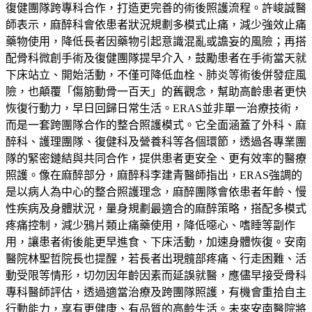
復健團隊跨專科合作，打造更完善的術後照護流程。許峻誠醫
師表示，麻醉科會依患者狀況規劃多模式止痛，減少強效止痛
藥物使用，降低長者因藥物引起意識混亂或譫妄的風險；再搭
配骨科微創手術及復健團隊提早介入，鼓勵患者在手術當天就
下床站立、開始活動，不僅可降低血栓、肺炎等術後併發症風
險，也顛覆「傷筋動骨一百天」的舊觀念，幫助高齡患者更快
恢復行動力，早日回歸日常生活。ERAS並非單一治療技術，
而是一套跨團隊合作的整合照護模式。它全面涵蓋了外科、麻
醉科、護理團隊、復健科及營養科等各個環節，透過各專業團
隊的緊密鏈結與共同合作，提供患者更安全、更有效率的醫療
照護。像在麻醉部分，麻醉科李建青醫師指出，ERAS強調的
是以病人為中心的整合照護理念，麻醉團隊會依患者年齡、慢
性疾病及身體狀況，量身規劃最適合的麻醉策略，搭配多模式
疼痛控制，減少鴉片類止痛藥使用，降低噁心、嗜睡等副作
用，讓患者術後能更早進食、下床活動，加速身體恢復。安南
醫院林聖哲院長也提醒，若長者出現髖部疼痛、行走困難、活
動受限等情形，切勿因年齡因素而延誤就醫，應儘早接受骨科
專科醫師評估，透過適當治療及跨團隊照護，有機會重拾自主
行動能力，享有更健康、有品質的高齡生活。未來安南醫院將