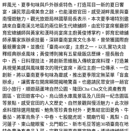
畔風光、夏季旬味與戶外辦桌特色，打造耳目一新的夏日饗
宴，讓民眾品嚐美食之餘，也能漫遊官田，感受湖畔風景與臺
南慢遊魅力。觀光旅遊局林國華局長表示，本次夏季場特別邀
請來自臺南溪北地區的兩位新生代總舖師，由宏珍宴席餐廳郭
育宏總舖師與黃家和漢時尚宴席主廚黃俊博掌杓。郭育宏總舖
師承襲家族辦桌技藝，深耕臺南宴席文化多年，曾榮獲國際廚
藝競賽金牌。並擔任「臺南400宴」主廚之一，以扎實功夫詮
釋經典辦桌風味；黃俊博則擁有五星級飯店歷練，擅長融合
中、西、日料理技法，將創新思維融入傳統宴席料理，打造兼
具視覺美感與風味層次的現代宴席。兩位主廚一位傳承、一位
創新，將以臺南夏季旬味為靈感，推出夏季限定無菜單「盲盒
辦桌」，讓賓客在開席瞬間揭曉驚喜。也邀請民眾安排一趟官
田小旅行，順遊葫蘆埤自然公園、隆田Cha Cha文化資產教育
園區、官田遊客中心、烏山頭水庫風景區及八田與一紀念園區
等景點，感受官田的人文歷史、自然景觀與慢活魅力。此次辦
桌料理除選用龍蝦、鮑魚等珍貴食材外，更集結官田菱角、牛
番茄、將軍烏魚子、中卷、七股龍虎斑、關廟竹筍、鳳梨、白
河蓮子、東山龍眼蜜、北門蝦仁、新市毛豆等逾30項臺南在地