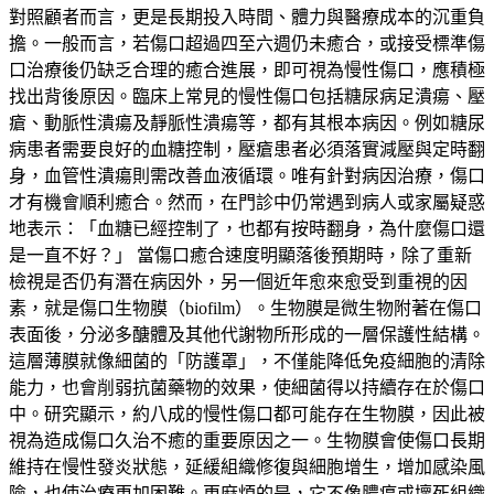
對照顧者而言，更是長期投入時間、體力與醫療成本的沉重負
擔。一般而言，若傷口超過四至六週仍未癒合，或接受標準傷
口治療後仍缺乏合理的癒合進展，即可視為慢性傷口，應積極
找出背後原因。臨床上常見的慢性傷口包括糖尿病足潰瘍、壓
瘡、動脈性潰瘍及靜脈性潰瘍等，都有其根本病因。例如糖尿
病患者需要良好的血糖控制，壓瘡患者必須落實減壓與定時翻
身，血管性潰瘍則需改善血液循環。唯有針對病因治療，傷口
才有機會順利癒合。然而，在門診中仍常遇到病人或家屬疑惑
地表示：「血糖已經控制了，也都有按時翻身，為什麼傷口還
是一直不好？」 當傷口癒合速度明顯落後預期時，除了重新
檢視是否仍有潛在病因外，另一個近年愈來愈受到重視的因
素，就是傷口生物膜（biofilm）。生物膜是微生物附著在傷口
表面後，分泌多醣體及其他代謝物所形成的一層保護性結構。
這層薄膜就像細菌的「防護罩」，不僅能降低免疫細胞的清除
能力，也會削弱抗菌藥物的效果，使細菌得以持續存在於傷口
中。研究顯示，約八成的慢性傷口都可能存在生物膜，因此被
視為造成傷口久治不癒的重要原因之一。生物膜會使傷口長期
維持在慢性發炎狀態，延緩組織修復與細胞增生，增加感染風
險，也使治療更加困難。更麻煩的是，它不像膿瘍或壞死組織