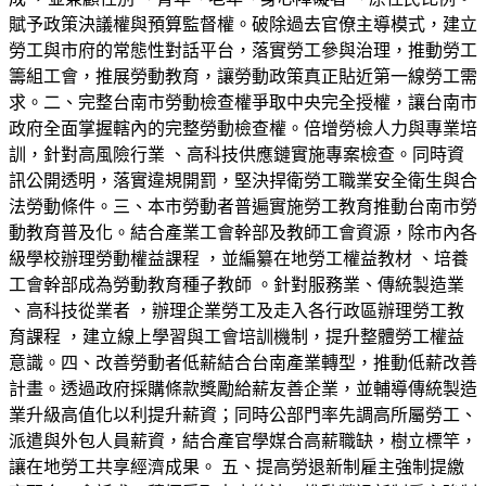
賦予政策決議權與預算監督權。破除過去官僚主導模式，建立
勞工與市府的常態性對話平台，落實勞工參與治理，推動勞工
籌組工會，推展勞動教育，讓勞動政策真正貼近第一線勞工需
求。二、完整台南市勞動檢查權爭取中央完全授權，讓台南市
政府全面掌握轄內的完整勞動檢查權。倍增勞檢人力與專業培
訓，針對高風險行業 、高科技供應鏈實施專案檢查。同時資
訊公開透明，落實違規開罰，堅決捍衛勞工職業安全衛生與合
法勞動條件。三、本市勞動者普遍實施勞工教育推動台南市勞
動教育普及化。結合產業工會幹部及教師工會資源，除市內各
級學校辦理勞動權益課程 ，並編纂在地勞工權益教材 、培養
工會幹部成為勞動教育種子教師 。針對服務業、傳統製造業
、高科技從業者 ，辦理企業勞工及走入各行政區辦理勞工教
育課程 ，建立線上學習與工會培訓機制，提升整體勞工權益
意識。四、改善勞動者低薪結合台南產業轉型，推動低薪改善
計畫。透過政府採購條款獎勵給薪友善企業，並輔導傳統製造
業升級高值化以利提升薪資；同時公部門率先調高所屬勞工、
派遣與外包人員薪資，結合產官學媒合高薪職缺，樹立標竿，
讓在地勞工共享經濟成果。 五、提高勞退新制雇主強制提繳