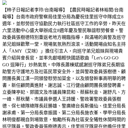
【柿子日報記者李玲/台南報導】【農民時報記者林裕閎/台南
報導】台南市政府警察局佳里分局為慶祝佳里巡守中隊成立8
週年，並慰勞巡守協勤民力執行社區巡守工作的辛勞，昨天在
六里活動中心盛大舉辦成立8週年慶及警民聯誼慰勞餐會。警
政委員張樹德特別重返老地方親臨指導，與滿場的員警及巡守
弟兄姐妹歡聚一堂，現場氣氛熱烈滾滾。活動開場由知名主持
人「AMY（艾咪）」擔任引言人，向巡守弟兄姐妹與現場貴
賓介紹與會長官，並率先獻唱輕快國語歌曲「Let’s GO GO
GO 逗陣行」炒熱氣氛。中隊長蕭棟斌感謝巡守隊弟兄長期協
助警方守護地方及社區民眾安全外，並與警政委員張樹德、顧
問團長黃江漢一同頒發慰勞加菜金，以及頒發幹事高明華的聘
書，新任顧問黃進財、謝志誠、江行健由顧問團長頒發聘書。
立委陳亭妃、郭國文及市議員陳昆和、蔡蘇秋金、謝舒凡、方
一峰、蔡秋蘭、市議員參選人王詩媛、警政署警政委員張樹
德、保七總隊總隊長莊勝雄、警廣總台長斯儀仙、佳里分局長
謝承甫、第一分局長章振國、第二分局長施衣峯、學甲分局長
林明俊都親自到場致意，勉勵所有為社區安全犧牲休閒時間的
巡守隊員。警政委員張樹德表示，佳里巡守隊是在他擔任佳里