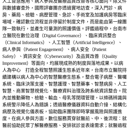
人工智慧應用、病人參與及醫療品質改善等核心面向。除文件
與數據審查外，國際評審團亦透過實地訪查，深入門診、病
房、藥局、檢驗、病歷管理、急診、手術室及加護病房等臨床
場域，確認數位流程並非停留於制度文件，而是能由第一線團
隊一致執行，並產生可量測的照護價值。評鑑過程中，台南市
立醫院在數位治理（Digital Governance）、臨床資訊整合
（Clinical Informatics）、人工智慧（Artificial Intelligence）、
病人參與（Patient Engagement）、病人安全（Patient
Safety）、資訊安全（Cybersecurity）及品質改善（Quality
Improvement）等面向，均展現成熟的制度與落地成果。以病
人為中心 打造全程智慧照護生態系近年來，台南市立醫院持
續建構以病人為中心的智慧醫療生態系，整合電子病歷、醫囑
系統、臨床決策支援、智慧護理、智慧藥事、智慧病房、人工
智慧、商業智慧視覺化、醫療資料治理及跨系統資訊整合。院
內並推動藥物、檢驗、輸血、母乳等閉環管理，以條碼辨識與
系統警示降低人為錯誤；透過醫療儀器資料自動介接、結構化
病歷及視覺化儀表板，協助臨床團隊即時掌握風險與照護進
度。在病人參與方面，數位服務貫穿就醫前、中、後流程：就
醫前協助民眾了解醫療服務、安排就診並表達需求；就醫過程