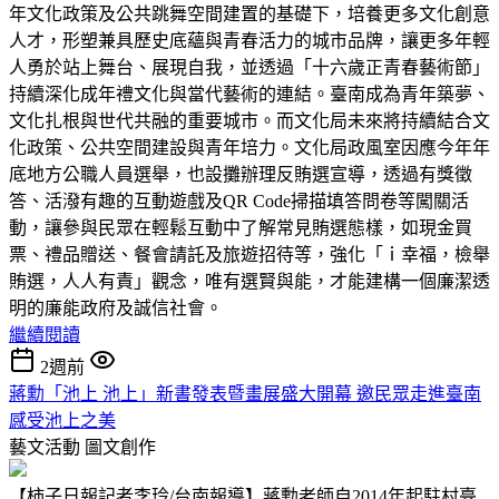
年文化政策及公共跳舞空間建置的基礎下，培養更多文化創意
人才，形塑兼具歷史底蘊與青春活力的城市品牌，讓更多年輕
人勇於站上舞台、展現自我，並透過「十六歲正青春藝術節」
持續深化成年禮文化與當代藝術的連結。臺南成為青年築夢、
文化扎根與世代共融的重要城市。而文化局未來將持續結合文
化政策、公共空間建設與青年培力。文化局政風室因應今年年
底地方公職人員選舉，也設攤辦理反賄選宣導，透過有獎徵
答、活潑有趣的互動遊戲及QR Code掃描填答問卷等闖關活
動，讓參與民眾在輕鬆互動中了解常見賄選態樣，如現金買
票、禮品贈送、餐會請託及旅遊招待等，強化「ｉ幸福，檢舉
賄選，人人有責」觀念，唯有選賢與能，才能建構一個廉潔透
明的廉能政府及誠信社會。
繼續閱讀
2週前
蔣勳「池上 池上」新書發表暨畫展盛大開幕 邀民眾走進臺南
感受池上之美
藝文活動
圖文創作
【柿子日報記者李玲/台南報導】蔣勳老師自2014年起駐村臺