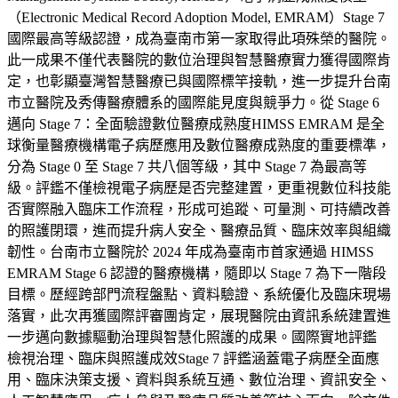
（Electronic Medical Record Adoption Model, EMRAM）Stage 7
國際最高等級認證，成為臺南市第一家取得此項殊榮的醫院。
此一成果不僅代表醫院的數位治理與智慧醫療實力獲得國際肯
定，也彰顯臺灣智慧醫療已與國際標竿接軌，進一步提升台南
市立醫院及秀傳醫療體系的國際能見度與競爭力。從 Stage 6
邁向 Stage 7：全面驗證數位醫療成熟度HIMSS EMRAM 是全
球衡量醫療機構電子病歷應用及數位醫療成熟度的重要標準，
分為 Stage 0 至 Stage 7 共八個等級，其中 Stage 7 為最高等
級。評鑑不僅檢視電子病歷是否完整建置，更重視數位科技能
否實際融入臨床工作流程，形成可追蹤、可量測、可持續改善
的照護閉環，進而提升病人安全、醫療品質、臨床效率與組織
韌性。台南市立醫院於 2024 年成為臺南市首家通過 HIMSS
EMRAM Stage 6 認證的醫療機構，隨即以 Stage 7 為下一階段
目標。歷經跨部門流程盤點、資料驗證、系統優化及臨床現場
落實，此次再獲國際評審團肯定，展現醫院由資訊系統建置進
一步邁向數據驅動治理與智慧化照護的成果。國際實地評鑑
檢視治理、臨床與照護成效Stage 7 評鑑涵蓋電子病歷全面應
用、臨床決策支援、資料與系統互通、數位治理、資訊安全、