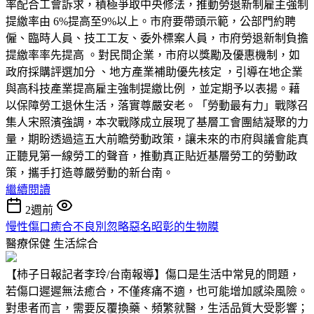
率配合工會訴求，積極爭取中央修法，推動勞退新制雇主強制
提繳率由 6%提高至9%以上。市府要帶頭示範，公部門約聘
僱、臨時人員、技工工友、委外標案人員，市府勞退新制負擔
提繳率率先提高 。對民間企業，市府以獎勵及優惠機制，如
政府採購評選加分 、地方產業補助優先核定 ，引導在地企業
與高科技產業提高雇主強制提繳比例 ，並定期予以表揚。藉
以保障勞工退休生活，落實尊嚴安老。「勞動最有力」戰隊召
集人宋照濱強調，本次戰隊成立展現了基層工會團結凝聚的力
量，期盼透過這五大前瞻勞動政策，讓未來的市府與議會能真
正聽見第一線勞工的聲音，推動真正貼近基層勞工的勞動政
策，攜手打造尊嚴勞動的新台南。
繼續閱讀
2週前
慢性傷口癒合不良別忽略惡名昭彰的生物膜
醫療保健
生活綜合
【柿子日報記者李玲/台南報導】傷口是生活中常見的問題，
若傷口遲遲無法癒合，不僅疼痛不適，也可能增加感染風險。
對患者而言，需要反覆換藥、頻繁就醫，生活品質大受影響；