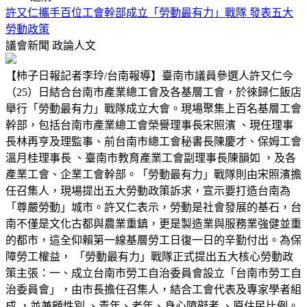
許又仁攜手百位工會幹部成立「勞動最有力」戰隊 發表五大
勞動政策
議會新聞
政論人文
【柿子日報記者李玲/台南報導】臺南市議員參選人許又仁今
（25）日結合台南市產業總工會及各基層工會，於徠歸仁飯店
舉行「勞動最有力」戰隊成立大會。現場聚集上百名基層工會
幹部，包括台南市產業總工會榮譽理事長宋照濱 、現任理事
長林再亨及理監事、前台南市總工會秘書長陳慶才、保姆工會
溫月桂理事長 、臺南市教育產業工會副理事長陳韻如 ，及各
產業工會、企業工會幹部。「勞動最有力」戰隊則由宋照濱擔
任召集人，現場提出五大勞動政策訴求，宣示要打造台南為
「尊嚴勞動」城市。許又仁表示，勞動是社會發展的基石，台
南不僅是文化古都與農業重鎮，更是製造業與服務業強健並重
的都市，這全仰賴第一線基層勞工日復一日的辛勤付出。為保
障勞工權益， 「勞動最有力」戰隊正式提出五大核心勞動政
策主張：一、成立台南市勞工自治委員會設立「台南市勞工自
治委員會」，由市長擔任召集人，結合工會代表及專家學者組
成 ，並兼顧性別 、青年、老年、身心障礙者 、原住民比例。