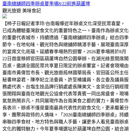
臺南總舖師四季辦桌夏季場8/22前進葫蘆埤
觀光旅遊
美味食記
【柿子日報記者李玲/台南報導近年辦桌文化深受民眾喜愛，
已成為體驗臺灣飲食文化的重要特色之一。臺南作為辦桌文化
的重要代表城市，持續透過「臺南總舖師四季辦桌」結合四季
節令、在地旬味、觀光特色與總舖師精湛手藝，展現臺南深厚
的宴席文化底蘊。延續春季場熱烈迴響，2026夏季場將於8月
22日首度移師官田區葫蘆埤自然公園舉辦，在湖光綠意間席開
百桌，邀請全國民眾共享夏日限定的辦桌饗宴。記者會現場由
臺南市黃偉哲市長、觀光旅遊局林國華局長、官田區公所主任
秘書林姿君、陳亭妃立法委員、許至椿議員、各立委及議員服
務處代表、台塩生技品牌行銷處處長陳美文、金茶伍行銷經理
張閔翔與臺南在地觀光公協會代表等貴賓一同出席盛會，現場
氣氛熱鬧非凡，共同展現作為台南美食之都的實力。黃偉哲市
長表示，辦桌不僅是臺南最具代表性的飲食文化，更承載著分
享、團聚與款待的人情味。「2026臺南總舖師四季辦桌」持續
串聯四季食材、地方特色與職人手藝，讓更多人看見臺南辦桌
文化的獨特魅力。今年夏季場選址於葫蘆埤自然公園，結合湖