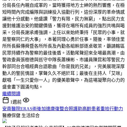
分局長任內親自成軍的，當時獲得地方士紳的熱烈響應，在極
短時間內完成編隊與訓練投入協勤行列，這份深厚的革命情感
讓他十分感動。他盛讚「警力有限，民力無窮」，點出民力支
援對維護治安的關鍵價值，獲得在場所有成員的強烈共鳴與喝
采。分局長謝承甫強調，上任以來始終秉持「民眾的小事，就
是警察同仁的大事」，本著同理心勇於任事。隨後，率領佳里
所所長蘇傳舜暨各所所長及內勤各組幹部逐桌敬茶，籲請轄區
民眾持續作為警察的最佳後盾。活動尾聲迎來全場最高潮，由
警政委員張樹德與巡守中隊長蕭棟彬、市議員陳昆和等警民力
幹部同台合唱經典台語歌曲「你是我的兄弟」，完美展現深厚
動人的警民情誼，掌聲久久不絕於耳；最後在主持人「艾咪」
獻唱「一生只愛你一人」的優美歌聲中，為這場凝聚向心力的
盛會畫下圓滿句點。
繼續閱讀
1週前
安南醫院ERAS術後加速康復整合照護助高齡患者重拾行動力
醫療保健
生活綜合