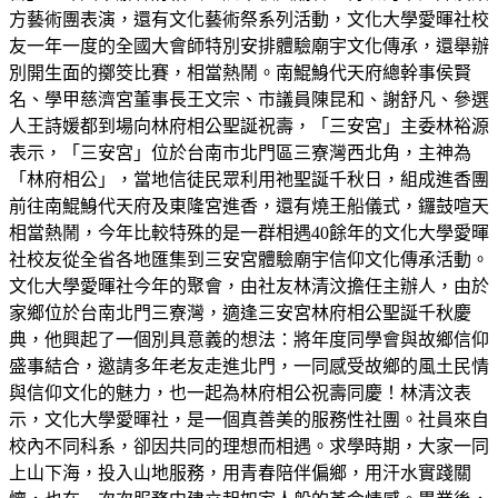
方藝術團表演，還有文化藝術祭系列活動，文化大學愛暉社校
友一年一度的全國大會師特別安排體驗廟宇文化傳承，還舉辦
別開生面的擲筊比賽，相當熱鬧。南鯤鯓代天府總幹事侯賢
名、學甲慈濟宮董事長王文宗、市議員陳昆和、謝舒凡、參選
人王詩媛都到場向林府相公聖誕祝壽，「三安宮」主委林裕源
表示，「三安宮」位於台南市北門區三寮灣西北角，主神為
「林府相公」，當地信徒民眾利用祂聖誕千秋日，組成進香團
前往南鯤鯓代天府及東隆宮進香，還有燒王船儀式，鑼鼓喧天
相當熱鬧，今年比較特殊的是一群相遇40餘年的文化大學愛暉
社校友從全省各地匯集到三安宮體驗廟宇信仰文化傳承活動。
文化大學愛暉社今年的聚會，由社友林清汶擔任主辦人，由於
家鄉位於台南北門三寮灣，適逢三安宮林府相公聖誕千秋慶
典，他興起了一個別具意義的想法：將年度同學會與故鄉信仰
盛事結合，邀請多年老友走進北門，一同感受故鄉的風土民情
與信仰文化的魅力，也一起為林府相公祝壽同慶！林清汶表
示，文化大學愛暉社，是一個真善美的服務性社團。社員來自
校內不同科系，卻因共同的理想而相遇。求學時期，大家一同
上山下海，投入山地服務，用青春陪伴偏鄉，用汗水實踐關