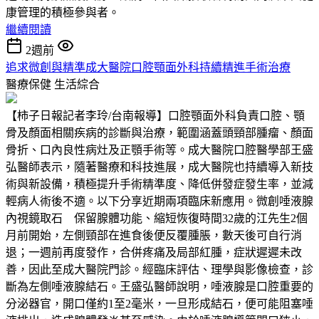
康管理的積極參與者。
繼續閱讀
2週前
追求微創與精準成大醫院口腔顎面外科持續精進手術治療
醫療保健
生活綜合
【柿子日報記者李玲/台南報導】口腔顎面外科負責口腔、顎
骨及顏面相關疾病的診斷與治療，範圍涵蓋頭頸部腫瘤、顏面
骨折、口內良性病灶及正顎手術等。成大醫院口腔醫學部王盛
弘醫師表示，隨著醫療和科技進展，成大醫院也持續導入新技
術與新設備，積極提升手術精準度、降低併發症發生率，並減
輕病人術後不適。以下分享近期兩項臨床新應用。微創唾液腺
內視鏡取石 保留腺體功能、縮短恢復時間32歲的江先生2個
月前開始，左側頸部在進食後便反覆腫脹，數天後可自行消
退；一週前再度發作，合併疼痛及局部紅腫，症狀遲遲未改
善，因此至成大醫院門診。經臨床評估、理學與影像檢查，診
斷為左側唾液腺結石。王盛弘醫師說明，唾液腺是口腔重要的
分泌器官，開口僅約1至2毫米，一旦形成結石，便可能阻塞唾