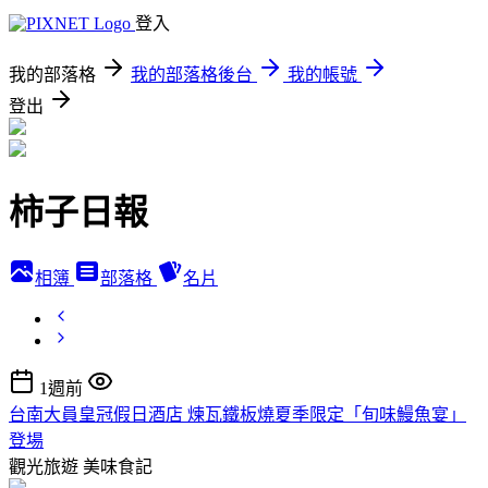
登入
我的部落格
我的部落格後台
我的帳號
登出
柿子日報
相簿
部落格
名片
1週前
台南大員皇冠假日酒店 煉瓦鐵板燒夏季限定「旬味鰻魚宴」
登場
觀光旅遊
美味食記