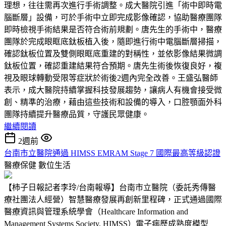
理想，往往需再次進行手術調整。成大醫院引進「術中即時電
腦斷層」設備，可於手術中立即完成影像確認，協助醫療團隊
即時檢視手術結果是否符合術前規劃。唐先生的手術中，醫療
團隊於完成眼眶底鈦板植入後，隨即進行術中電腦斷層掃描，
確認鈦板位置及雙側眼眶底重建的對稱性，並依影像結果微調
鈦板位置，確認重建結果符合預期。唐先生術後恢復良好，複
視及眼球轉動受限等症狀於術後2週內完全改善。王盛弘醫師
表示，成大醫院持續掌握科技發展趨勢，讓病人有機會接受微
創、精準的治療，藉由這些技術和設備的導入，口腔顎面外科
團隊持續提升醫療品質，守護民眾健康。
繼續閱讀
2週前
台南市立醫院通過 HIMSS EMRAM Stage 7 國際最高等級認證
醫療保健
數位生活
【柿子日報記者李玲/台南報導】台南市立醫院（委託秀傳醫
療社團法人經營）智慧醫療發展再創新里程碑，正式通過國際
醫療資訊與管理系統學會（Healthcare Information and
Management Systems Society, HIMSS）電子病歷成熟度模型