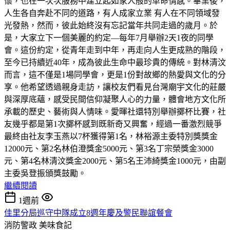
懷，也在一次次服務中建立起如家人般的革命情感。畢業後，
人生各自奔赴不同的道路，有人成家立業 有人在不同領域發
光發熱，然而，彼此始終沒有忘記當年共同走過的歲月。於
是，大家立下一個美麗的約定—每年7月舉辦2天1夜的同學
會。這份約定，從青年走到中年，再走向人生更成熟的階段，
至今已持續近40年，成為彼此生命中最珍貴的傳統。對林清汶
而言，這不僅是1場同學會，更是1份對故鄉的熱愛與文化的分
享。他希望透過親身走訪，讓校友們看見台灣廟宇文化的莊嚴
與深厚底蘊，感受民間信仰凝聚人心的力量，體會地方文化所
承載的歷史、藝術與人情味。愛暉社還特別舉辦擲杯比賽，社
友幾乎都是第1次擲杯感到既新奇又興奮，經過一番激烈競爭
最終由社友李玉燕以7杯獲得第1名，林裕源主委特別獎獎金
12000元、第2名林伯澄獎金5000元、第3名丁宗榮獎金3000
元、第4名林清汶獎金2000元、第5名王沛綺獎金1000元，由副
主委吳登振頒獎鼓勵。
繼續閱讀
1週前
佳里分局巡守中隊成立8週年慶及警民聯誼餐會
消防警政
美味食記