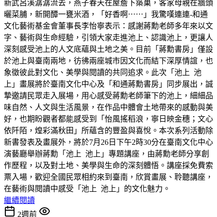
新武呂溪潺潺流去，燕子春天在屋簷下築巢，客家母親在牆頭
曬菜脯，新開醰一甕米酒，「好香啊⋯⋯」我驚嘆連連-和通
文化藝術基金會董事長李怡寧表示：感謝蔣勳老師多年來以文
字、藝術與生命經驗，引領大家走進池上、認識池上，更讓人
深刻感受池上的人文底蘊與土地之美。目前「蔣勳書房」僅設
於池上與臺南兩地，彷彿兩座城市因文化而結下深厚情誼，也
象徵彼此對文化、美學與閱讀的共同追求。此次「池上 池
上」畫展將於臺南文化中心及「和通蔣勳書房」同步展出，誠
摯邀請民眾走入展場，用心感受蔣勳老師筆下的池上，細細品
味自然、人文與生活風景，在作品中體會土地帶來的感動與美
好，也期盼觀者都能感受到「怡風搖稻浪，寧日映金穗；文心
依阡陌，煌彩滿秋田」所蘊含的豐盈與喜悅。本次系列活動除
新書發表及畫展外，將於7月26日下午2時30分在臺南文化中心
演藝廳舉辦蔣勳「池上 池上」專題講座，由蔣勳老師分享創
作歷程，以及對土地、美學與生命的深刻體悟。講座採免費索
票入場，歡迎全國民眾相約來到臺南，欣賞畫展、聆聽講座，
在藝術與閱讀中感受「池上 池上」的文化魅力。
繼續閱讀
2週前