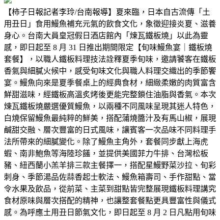
【柿子日報記者李玲/台南報導】夏來臨，日本自古流傳「土
用丑日」食用鰻魚補充元氣的飲食文化，象徵迎接炎夏、滋養
身心。台南大員皇冠假日酒店館內「煉瓦鐵板燒」以此為靈
感，即日起至 8 月 31 日推出期間限定【旬味鰻魚宴｜鐵板燒
套餐】，以職人鐵板料理技法詮釋夏季旬味，邀請饕客在鐵板
香氣與細膩火候中，感受旬味文化與職人料理交織出的季節饗
宴。鰻魚向來是夏季餐桌上的經典食材，細緻柔嫩的肉質富含
鮮甜滋味，經鐵板高溫炙烤後更能完整鎖住油脂與香氣。本次
煉瓦鐵板燒嚴選優質鰻魚，以兩種不同風味呈現其迷人特色，
白燒保留鰻魚最純粹的鮮美，搭配蒲燒醬汁及有馬山椒，展現
鹹甜交融、層次豐富的日式風味，讓賓客一次品味不同料理手
法所帶來的細膩變化。除了鰻魚主角外，套餐同步獻上海虎
蝦、南非鮑魚等海陸珍饈，並提供美國菲力牛排、台灣松板
豬、紐西蘭小羔羊排三款主餐擇一，搭配星鰻野菜沙拉、旬彩
刺身、季節湯品佐蒜香起士軟法、鰻魚箱壽司、手作甜點、當
令水果及飲品，從前菜、主菜到甜點皆完整展現鐵板料理講究
食材原味與層次搭配的精神，也讓整套餐點更具豐富性與儀式
感。為呼應土用丑日節氣文化，即日起至 8 月 2 日凡點用旬味