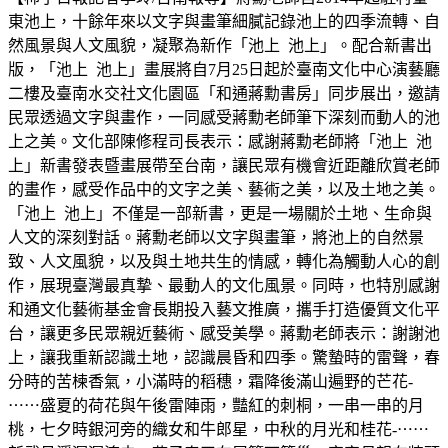
東池上，十餘年來以文字與畫筆細膩記錄池上的四季流轉、自
然風景與人文風貌，凝聚為新作「池上 池上」。配合新書出
版，「池上 池上」畫展將自7月25日起於臺南文化中心演藝廳
二樓及臺南水交社文化園區「和通蔣勳書房」同步展出，邀請
民眾透過文字與畫作，一同感受蔣勳老師筆下深刻而動人的池
上之美。文化部陳修程司長表示：感謝蔣勳老師將「池上 池
上」新書發表暨畫展帶至台南，讓民眾有機會近距離欣賞老師
的畫作，感受作品中的文字之美、藝術之美，以及土地之美。
「池上 池上」不僅是一部新書，更是一場關於土地、生命與
人文的深刻對話。蔣勳老師以文字與畫筆，將池上的自然景
致、人文風貌，以及與土地共生的情感，轉化為觸動人心的創
作，展現臺灣最真摯、最動人的文化風景。同時，也特別感謝
和通文化藝術基金會長期投入藝文推廣，攜手打造優質文化平
台，讓更多民眾親近藝術、感受美學。蔣勳老師表示：謝謝池
上，讓我重新認識土地，認識晨昏和四季。驚蟄時的雷聲，春
分時的苦楝香氣，小滿時的稻穗，霜降後滿山遍野的芒花-
⋯⋯盛夏的荷花與午後雷陣雨，豔紅的刺桐，一串一串的月
桃，七夕時銀河旁的織女和牛郎星，中秋的月光和桂花-⋯⋯