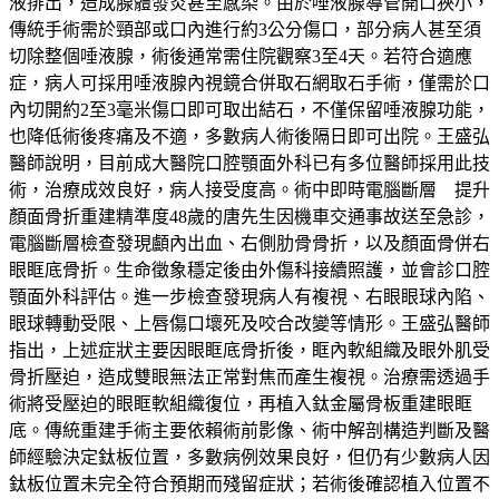
液排出，造成腺體發炎甚至感染。由於唾液腺導管開口狹小，
傳統手術需於頸部或口內進行約3公分傷口，部分病人甚至須
切除整個唾液腺，術後通常需住院觀察3至4天。若符合適應
症，病人可採用唾液腺內視鏡合併取石網取石手術，僅需於口
內切開約2至3毫米傷口即可取出結石，不僅保留唾液腺功能，
也降低術後疼痛及不適，多數病人術後隔日即可出院。王盛弘
醫師說明，目前成大醫院口腔顎面外科已有多位醫師採用此技
術，治療成效良好，病人接受度高。術中即時電腦斷層 提升
顏面骨折重建精準度48歲的唐先生因機車交通事故送至急診，
電腦斷層檢查發現顱內出血、右側肋骨骨折，以及顏面骨併右
眼眶底骨折。生命徵象穩定後由外傷科接續照護，並會診口腔
顎面外科評估。進一步檢查發現病人有複視、右眼眼球內陷、
眼球轉動受限、上唇傷口壞死及咬合改變等情形。王盛弘醫師
指出，上述症狀主要因眼眶底骨折後，眶內軟組織及眼外肌受
骨折壓迫，造成雙眼無法正常對焦而產生複視。治療需透過手
術將受壓迫的眼眶軟組織復位，再植入鈦金屬骨板重建眼眶
底。傳統重建手術主要依賴術前影像、術中解剖構造判斷及醫
師經驗決定鈦板位置，多數病例效果良好，但仍有少數病人因
鈦板位置未完全符合預期而殘留症狀；若術後確認植入位置不