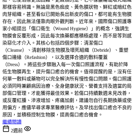
那樣容易辨識。無論是黑色痂皮、黃色膜狀物、鮮紅或暗紅色
肉芽組織，甚至看似已開始長出新皮的傷口，都可能有生物膜
存在，因此無法僅靠肉眼外觀判斷。近年來，國際傷口照護專
家小組提出「傷口衛生（Wound Hygiene）」的概念，強調生
物膜會反覆形成，因此每次換藥都應積極處理，而不是等到感
染惡化才介入。其核心包括四個步驟：清潔傷口
（Cleanse）、清創移除生物膜及壞死組織（Debride）、重塑
傷口邊緣（Refashion），以及選擇合適的敷料覆蓋
（Dress）。將這些步驟融入每一次傷口照護流程，有助於降
低生物膜再生，提升傷口癒合的機會。值得提醒的是，沒有任
何單一敷料或藥物可以完全解決所有慢性傷口問題。傷口照護
必須同時兼顧病因治療、全身健康狀況、營養支持及適當的局
部傷口管理，才能獲得最佳效果。若傷口持續數週未見改善，
或反覆紅腫、滲液增加、疼痛加劇，建議勿自行長期換藥或使
用偏方，應儘早尋求專業醫療評估。及早找出傷口癒合不良的
原因，並積極控制生物膜，提高傷口癒合機會。
繼續閱讀
2週前