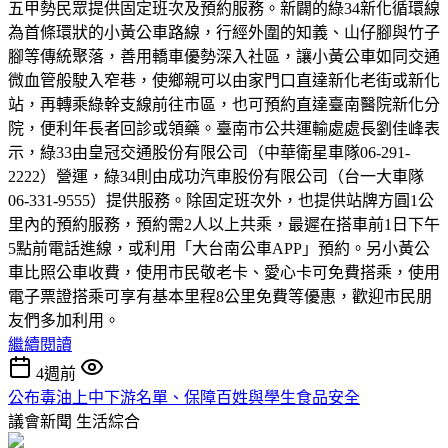
五甲勢民眾提供固定班次及預約服務。新闢的綠34新化循環線
為首條環狀的小黃公車路線，行經外圍的知義、山仔腳與竹子
腳等傳統聚落，善用轎車優勢深入社區，讓小黃公車如同交通
微血管般駛入窄巷，使鄉親可以由家門口直達新化老街或新化
站，再轉乘綠幹支線前往市區，也可預約直達臺南醫院新化分
院，便利年長者回診或領藥。臺南市公共運輸處處長劉佳峰表
示，綠33由皇冠交通股份有限公司（中華衛星車隊06-291-
2222）營運，綠34則由成功汽車股份有限公司（台一大車隊
06-331-9555）提供服務。除固定班次外，也提供站牌方圓1公
里內的預約服務，預約需2人以上共乘，最遲在搭車前1日下午
5點前電話進線，或利用「大台南公車APP」預約。另小黃公
車比照公車收費，使用市民敬老卡、愛心卡可免費搭乘，使用
電子票證搭乘可享有基本里程8公里免費等優惠，歡迎市民朋
友們多加利用。
繼續閱讀
4週前
公布毒油上中下游名單、保障百姓與學生食品安全
議會新聞
生活綜合