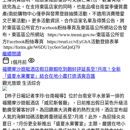
送完為止。在支持東區店家的同時，也能品嚐台南當季優質農
產(南紡購物中心僅參與發票登錄抽獎活動，不適用消費贈愛
文芒果活動)。更多活動資訊、合作店家名單及得獎公告，將
於東區區公所官方Facebook粉絲專頁及東區區公所網站公告發
布。東區區公所網站 https://www.tneast.gov.tw/東區區公所官
方Facebook粉絲專頁 https://reurl.cc/vEyGbA活動登錄表單
https://forms.gle/W6DU1yc6ov5nQnQ79
繼續閱讀
1個月前
福爾摩沙遊艇酒店假日龍蝦吃到飽好評延長至7月底！全新
「盛夏水果饗宴」結合在地小農打造清爽百匯
觀光旅遊
生活綜合
【柿子日報記者李玲/台南報導】位於台南安平水景第一排的
福爾摩沙遊艇酒店「威尼斯餐廳」，日前推出假日菜色升級活
動廣受饕客好評。為回饋廣大消費者的熱烈支持，酒店宣布超
人氣的海鮮加碼活動將重磅延長至7月底！此外，為迎接炎炎
夏日，7月份更全新推出「盛夏水果饗宴」主題，嚴選在地小