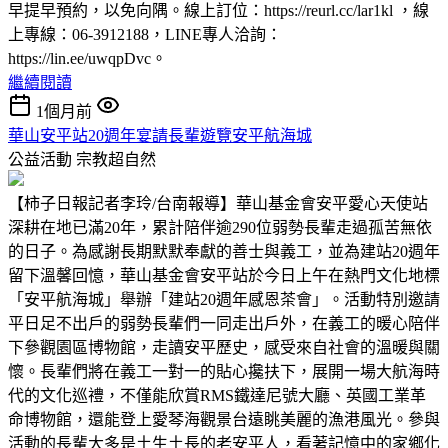
早提早預約，以免向隅。線上訂位：https://reurl.cc/lar1kl ，線
上專線：06-3912188，LINE專人洽詢：
https://lin.ee/uwqpDvc。
繼續閱讀
1個月前
華山安平站20週年宴請長輩遊覽安平航海城
公益活動
宗教超自然
【柿子日報記者李玲/台南報導】華山基金會安平愛心天使站
深耕在地已滿20年，累計陪伴逾290位弱勢長輩走過孤苦無依
的日子。為感謝長期默默奉獻的善士與義工，並為建站20週年
留下溫馨回憶，華山基金會安平站於今日上午在熱門文化地標
「安平航海城」舉辦「建站20週年感恩茶會」。活動特別邀請
平日足不出戶的弱勢長輩們一同走出戶外，在義工的暖心陪伴
下參觀園區博物館，走讀安平歷史，感受來自社會的溫暖與關
懷。長輩們將在義工一對一的貼心攙扶下，展開一場大航海時
代的文化巡禮，不僅能欣賞RMS鐵達尼號大廳、英國工業革
命博物館，還能登上愛琴海觀景台遠眺美麗的漁港風光。參與
活動的長輩大多是土生土長的老安平人，看著記憶中的家鄉化