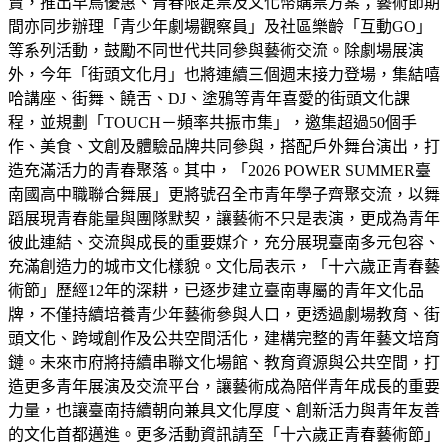
賣，推出早鳥優惠、青春限定票及文化幣購票方案；藝術節期
間亦同步辦理「青少年劇場觀察員」及社區樂齡「互動GO」
等系列活動，鼓勵不同世代共同參與藝術交流。除劇場展演
外，今年「街頭文化月」也將連續三個週末接力登場，集結嘻
哈講座、街舞、饒舌、DJ、塗鴉等青年喜愛的街頭文化課
程，並規劃「TOUCH－頻率共振市集」，邀集超過50個手
作、美食、文創及體驗品牌共同參與，搭配戶外舞台演出，打
造充滿活力的青春聚落。其中，「2026 POWER SUMMER臺
南國高中職聯合舞展」更將號召全市青年學子齊聚交流，以舞
蹈展現青春能量與團隊默契，讓藝術不只是表演，更成為青年
彼此連結、交流與成長的重要媒介，充分展現臺南多元包容、
充滿創造力的城市文化樣貌。文化局表示，「十六歲正青春藝
術節」歷經12年的深耕，已逐步建立臺南專屬的青年文化品
牌，不僅持續培養青少年藝術參與人口，更透過劇場教育、街
頭文化、跨域創作及公共空間活化，建構完整的青年藝文培育
鏈。未來市府將持續串聯文化場館、教育資源與公共空間，打
造更多青年展演及交流平台，讓藝術成為陪伴青年成長的重要
力量，也讓臺南持續朝向兼具文化厚度、創新活力與青年友善
的文化首都邁進。更多活動資訊請至「十六歲正青春藝術節」