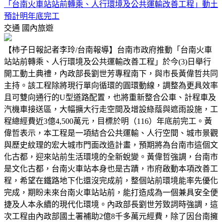
「台南火車站站前轉乘、人行環境及公共運輸改善工程」動土
預計明年底完工
交通
國內旅遊
【柿子日報記者李玲/台南報導】台南市政府推動「台南火車
站站前轉乘、人行環境及公共運輸改善工程」於今(3)日舉行
開工動土典禮，內政部長劉世芳專程南下，與市長黃偉哲共同
主持。該工程除將現行單向循環的圓環動線，調整為更具效率
且可雙向通行的U型道路配置，也將重新整合公車、計程車及
汽機車接送區，大幅擴大行走空間及增設綠蔭與遮雨設施，工
程總經費近3億4,500萬元，目標於明（116）年底前完工。黃
偉哲表示，本工程是一項結合公共運輸、人行空間、城市景觀
與歷史紋理的宏大城市門面改造計畫，預期將為台南市這個文
化古都，迎來站前生活環境的全新蛻變。黃偉哲強調，台南市
是文化古都，台南火車站本身也是古蹟，市府啟動本項改善工
程，希望在鐵路地下化還沒完成前，整個站前環境能率先優化
完成，期盼未來台南火車站站前，能打造成為一個兼具安全便
捷及人本永續的現代化環境。內政部長劉世芳致詞時強調，這
次工程由內政部國土署補助2億8千多萬元經費，除了因台南擁