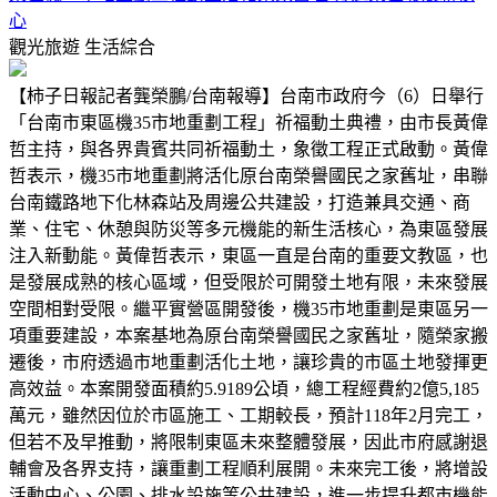
心
觀光旅遊
生活綜合
【柿子日報記者龔榮鵬/台南報導】台南市政府今（6）日舉行
「台南市東區機35市地重劃工程」祈福動土典禮，由市長黃偉
哲主持，與各界貴賓共同祈福動土，象徵工程正式啟動。黃偉
哲表示，機35市地重劃將活化原台南榮譽國民之家舊址，串聯
台南鐵路地下化林森站及周邊公共建設，打造兼具交通、商
業、住宅、休憩與防災等多元機能的新生活核心，為東區發展
注入新動能。黃偉哲表示，東區一直是台南的重要文教區，也
是發展成熟的核心區域，但受限於可開發土地有限，未來發展
空間相對受限。繼平實營區開發後，機35市地重劃是東區另一
項重要建設，本案基地為原台南榮譽國民之家舊址，隨榮家搬
遷後，市府透過市地重劃活化土地，讓珍貴的市區土地發揮更
高效益。本案開發面積約5.9189公頃，總工程經費約2億5,185
萬元，雖然因位於市區施工、工期較長，預計118年2月完工，
但若不及早推動，將限制東區未來整體發展，因此市府感謝退
輔會及各界支持，讓重劃工程順利展開。未來完工後，將增設
活動中心、公園、排水設施等公共建設，進一步提升都市機能