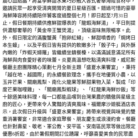
農心血結晶，將當季鮮甜水果巧妙融入各式奢華海陸食材中，
邀請民眾一起享受清爽開胃的夏日星級百匯。錯過可惜的豪華
海鮮陣容將持續陪伴饕客度過整個七月！即日起至7月31日
止，假日餐期持續供應鮮甜爆表的「龍蝦海鮮湯」，平日則提
供濃郁奢華的「黃金帝王蟹煲湯」，頂級滋味無限暢享。此
外，假日限定的滿腹蟹黃「抱卵紅蟳」、鮮甜噴香的「焗烤日
本生蠔」，以及平假日皆有提供的軟嫩多汁「骰子牛」與外酥
內嫩的「炸蝦天婦羅」皆繼續坐鎮餐檯，以滿滿誠意滿足所有
海鮮與肉食愛好者的味蕾。炎夏高溫想吃點清爽料理，威尼斯
餐廳主廚團隊精心策劃七月全新主題「盛夏水果饗宴」，秉持
「越在地、越國際」的永續餐飲理念，攜手在地優質小農，以
玉井芒果、關廟鳳梨、南化火龍果等鮮甜果物入菜，製成「印
度芒果咖哩雞」、「關廟鳳梨蝦球」、「紅龍果海鮮炒飯」等
十餘道美味料理，每一口都能品嚐到台灣果農的驕傲與星級主
廚的匠心，更帶來令人驚豔的清爽風味。福爾摩沙遊艇酒店表
示，此次假日升級與「盛夏水果饗宴」將帶來視覺與味覺的雙
重消暑饗宴，非常適合家庭聚餐、朋友慶生或浪漫約會。餐廳
也針對壽星、敬老、軍公教、安平區、安南區民眾等做出限定
優惠6折起，由於暑假期間訂位踴躍，呼籲喜愛美食的民眾盡