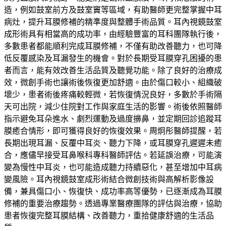
造，例如鼓室前方及鼓室竇等區域，有助醫師更完整掌握中耳
病灶，提升耳膜修補的精準度與整體手術品質。耳內視鏡鼓室
成形術具有相當高的成功率，由經驗豐富的耳科團隊執行後，
多數患者都能順利完成耳膜修補，不僅有助改善聽力，也可降
低反覆感染及耳漏發生的機會。對於長期受耳膜穿孔困擾的患
者而言，能有效改善生活品質及聽覺功能。除了良好的治療成
效，微創手術也讓術後恢復更加舒適。由於傷口較小、組織破
壞少，患者術後疼痛較輕微，若恢復情況良好，多數於手術隔
天可出院，減少住院對工作與家庭生活的影響。術後依照醫師
指示避免耳朵進水、劇烈運動及過度擤鼻，並定期回診追蹤耳
膜癒合情形，即可獲得良好的恢復效果。周炯彤醫師提醒，若
長期出現耳漏、反覆中耳炎、聽力下降，或耳膜穿孔遲遲未癒
合，應儘早接受耳鼻喉科專科醫師評估。若延誤治療，可能演
變為慢性中耳炎，也可能造成聽力持續惡化，甚至增加中耳病
變風險。耳內視鏡鼓室成形術結合微創技術與高解析影像設
備，兼具傷口小、恢復快、成功率高等優勢，已逐漸成為耳膜
修補的重要治療趨勢。透過專業醫療團隊的評估與治療，協助
患者恢復完整耳膜結構、改善聽力，重拾健康舒適的生活品