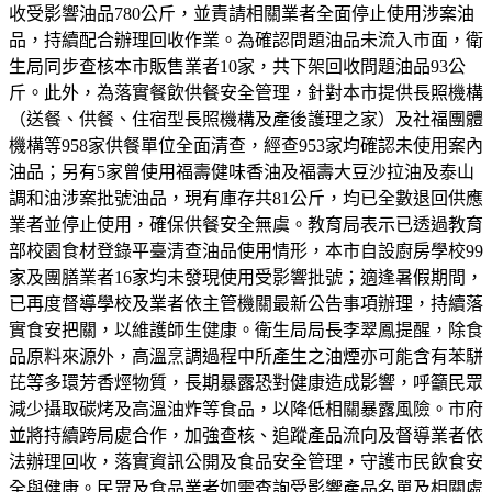
收受影響油品780公斤，並責請相關業者全面停止使用涉案油
品，持續配合辦理回收作業。為確認問題油品未流入市面，衛
生局同步查核本市販售業者10家，共下架回收問題油品93公
斤。此外，為落實餐飲供餐安全管理，針對本市提供長照機構
（送餐、供餐、住宿型長照機構及產後護理之家）及社福團體
機構等958家供餐單位全面清查，經查953家均確認未使用案內
油品；另有5家曾使用福壽健味香油及福壽大豆沙拉油及泰山
調和油涉案批號油品，現有庫存共81公斤，均已全數退回供應
業者並停止使用，確保供餐安全無虞。教育局表示已透過教育
部校園食材登錄平臺清查油品使用情形，本市自設廚房學校99
家及團膳業者16家均未發現使用受影響批號；適逢暑假期間，
已再度督導學校及業者依主管機關最新公告事項辦理，持續落
實食安把關，以維護師生健康。衛生局局長李翠鳳提醒，除食
品原料來源外，高溫烹調過程中所產生之油煙亦可能含有苯駢
芘等多環芳香烴物質，長期暴露恐對健康造成影響，呼籲民眾
減少攝取碳烤及高溫油炸等食品，以降低相關暴露風險。市府
並將持續跨局處合作，加強查核、追蹤產品流向及督導業者依
法辦理回收，落實資訊公開及食品安全管理，守護市民飲食安
全與健康。民眾及食品業者如需查詢受影響產品名單及相關處