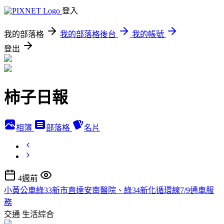
登入
我的部落格
我的部落格後台
我的帳號
登出
柿子日報
相簿
部落格
名片
4週前
小黃公車綠33新市直達安南醫院、綠34新化循環線7/9通車服
務
交通
生活綜合