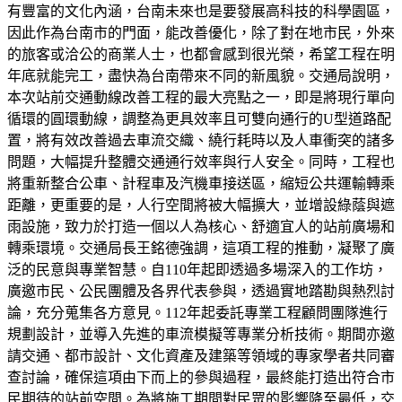
有豐富的文化內涵，台南未來也是要發展高科技的科學園區，
因此作為台南市的門面，能改善優化，除了對在地市民，外來
的旅客或洽公的商業人士，也都會感到很光榮，希望工程在明
年底就能完工，盡快為台南帶來不同的新風貌。交通局說明，
本次站前交通動線改善工程的最大亮點之一，即是將現行單向
循環的圓環動線，調整為更具效率且可雙向通行的U型道路配
置，將有效改善過去車流交織、繞行耗時以及人車衝突的諸多
問題，大幅提升整體交通通行效率與行人安全。同時，工程也
將重新整合公車、計程車及汽機車接送區，縮短公共運輸轉乘
距離，更重要的是，人行空間將被大幅擴大，並增設綠蔭與遮
雨設施，致力於打造一個以人為核心、舒適宜人的站前廣場和
轉乘環境。交通局長王銘德強調，這項工程的推動，凝聚了廣
泛的民意與專業智慧。自110年起即透過多場深入的工作坊，
廣邀市民、公民團體及各界代表參與，透過實地踏勘與熱烈討
論，充分蒐集各方意見。112年起委託專業工程顧問團隊進行
規劃設計，並導入先進的車流模擬等專業分析技術。期間亦邀
請交通、都市設計、文化資產及建築等領域的專家學者共同審
查討論，確保這項由下而上的參與過程，最終能打造出符合市
民期待的站前空間。為將施工期間對民眾的影響降至最低，交