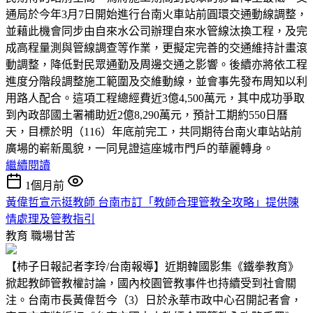
通局於今年3月7日開始進行台南火車站前圓環交通動線調整，
並藉此機會同步由自來水公司辦理自來水管線汰換工程，及完
成高程量測與管線調查等作業，更擬定完善的交通維持計畫滾
動調整，降低對民眾通勤及周邊交通之影響。後續亦將依工程
進度分階段調整施工範圍及交維動線，並會事先發布周知以利
用路人配合。這項工程總經費近3億4,500萬元，其中成功爭取
到內政部國土署補助近2億8,290萬元，預計工期約550日曆
天，目標於明（116）年底前完工，共同期待台南火車站站前
廣場的嶄新風貌，一同見證這座城市門戶的華麗轉身。
繼續閱讀
1個月前
黃偉哲宣示挺教師 台南市訂「教師合理管教全攻略」提供陳
情處理及管教指引
教育
職場甘苦
【柿子日報記者李玲/台南報導】近期韓國影集《鐵拳教育》
掀起教師管教權討論，國內校園管教事件也持續受到社會關
注。台南市長黃偉哲今（3）日於永華市政中心召開記者會，