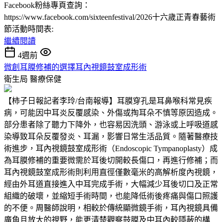
Facebook粉絲專頁查詢：
https://www.facebook.com/sixteenfestival/2026十六歲正青春藝術
節活動時間表:
繼續閱讀
4週前
微創耳膜修補的選擇耳內視鏡鼓室成形術
衛生局
醫療保健
【柿子日報記者李玲/台南報導】耳膜穿孔是耳鼻喉科常見疾
病，可能因中耳炎反覆感染、外傷或掏耳朵不慎等原因造成。
部分患者除了聽力下降外，也容易因洗頭、游泳或上呼吸道感
染導致耳朵反覆發炎、耳漏，影響日常生活品質。隨著醫療技
術進步，耳內視鏡鼓室成形術（Endoscopic Tympanoplasty）成
為耳膜修補的重要微需於耳後切開較長傷口，再進行修補；而
耳內視鏡鼓室成形術則利用直徑僅數毫米的高解析度內視鏡，
經由外耳道直接進入中耳完成手術，大幅減少耳後切口及正常
組織的破壞，並縮短手術時間，也能降低術後疼痛與傷口照護
的不便。周醫師說明，相較於傳統顯微鏡手術，耳內視鏡具備
廣角且放大的視野，能更清楚觀察鼓膜及中耳內較隱蔽的構