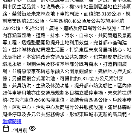
與市民生活品質。地政局表示，機35市地重劃區基地位於崇明
路、榮譽街及未來林森地下車站周邊，面積約5.9189公頃，規
劃商業區約2.53公頃、住宅區約0.48公頃及公共設施用地約
2.90公頃，包括公園、廣場、道路及停車場等公共設施。工程
內容涵蓋整地、道路、排水、污水、自來水、共同管道及景觀
等工程，透過整體開發提升土地利用效益，完善都市基礎建
設，並串聯林森站周邊生活圈，打造東區未來發展新核心。地
政局指出，本案除改善交通及公共設施外，也兼顧歷史紋理與
環境永續，規劃保留及移植基地部分既有喬木，打造榕園廣
場，並將原榮家花磚意象融入公園景觀設計，延續地方歷史記
憶；另設置複合式滯洪池，可提供約5,812立方公尺滯洪容
量，兼具防洪、生態及休憩功能，提升都市防災韌性。區內停
28停車場用地亦由交通局規劃多目標立體停車場，未來將提供
約475席汽車位及640席機車位，並結合東區區公所、戶政事務
所、運動中心、活動中心及商場等公共服務設施，滿足林森站
周邊停車及多元公共服務需求，形塑東區城市更新的新典範。
繼續閱讀
1個月前