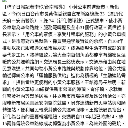
【柿子日報記者李玲/台南報導】 小黃公車前進新市、新化
區，今(9)日由台南市長黃偉哲親自宣布新路線綠 33（潭頂代
天府－安南醫院）、綠 34（新化循環線）正式通車，使小黃
公車增為46條路線，服務範疇遍及全市31個行政區。黃偉哲市
長表示，「用公車的票價、享受計程車的服務」的小黃公車模
式，是市府對市民就醫、採買與通學最實質的承諾，自108年
推動以來已服務逾50萬市民朋友，成為鄉親生活不可或缺的重
要代步工具，將持續致力讓大台南每個角落都能享有綿密且溫
暖的公共運輸路網。交通局長王銘德表示，交通局藉由與在地
民意溝通，共同勾勒小黃公車路線與規劃停靠站位，讓公共運
輸從傳統公車的「運輸服務供給」進化為積極的「主動連結需
求」，提供當地更便利的小黃公車服務。王銘德局長說明，新
闢的小黃公車綠 33線提供新市郊區的潭頂、崙仔頂、永就番
仔寮及社內等聚落居民，往返新市市場採買及區公所洽公，亦
服務新市居民直達安南醫院就醫，另亦連結新市火車站與和順
轉運站，便利居民轉乘其他公共運輸服務。王銘德局長指出，
新化為台南的重要轉運樞紐，交通局自113年起已將綠14、綠
15兩條傳統公車路線成功轉型為小黃公車，為較外圍的礁坑、