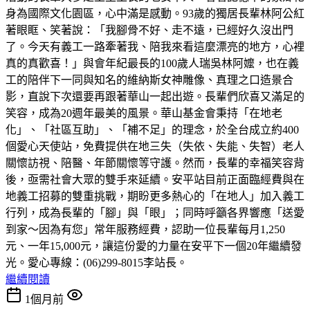
身為國際文化園區，心中滿是感動。93歲的獨居長輩林阿公紅
著眼眶、笑著說：「我腳骨不好、走不遠，已經好久沒出門
了。今天有義工一路牽著我、陪我來看這麼漂亮的地方，心裡
真的真歡喜！」與會年紀最長的100歲人瑞吳林阿嬤，也在義
工的陪伴下一同與知名的維納斯女神雕像、真理之口造景合
影，直說下次還要再跟著華山一起出遊。長輩們欣喜又滿足的
笑容，成為20週年最美的風景。華山基金會秉持「在地老
化」、「社區互助」、「補不足」的理念，於全台成立約400
個愛心天使站，免費提供在地三失（失依、失能、失智）老人
關懷訪視、陪醫、年節關懷等守護。然而，長輩的幸福笑容背
後，亟需社會大眾的雙手來延續。安平站目前正面臨經費與在
地義工招募的雙重挑戰，期盼更多熱心的「在地人」加入義工
行列，成為長輩的「腳」與「眼」；同時呼籲各界響應「送愛
到家～因為有您」常年服務經費，認助一位長輩每月1,250
元、一年15,000元，讓這份愛的力量在安平下一個20年繼續發
光。愛心專線：(06)299-8015李站長。
繼續閱讀
1個月前