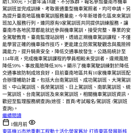
助1,300元，只要年滿18歲、不分族群，報名參加臺南市機車
駕訓班並完成訓練、考取普通重型機車駕照者，均可申請。另
為提升臺南地區機車駕訓服務量能，今年新增善化區來來駕訓
班加入服務行列，連同原有9家駕訓班共同提供訓練服務，讓
臺南市各地民眾都能就近參與機車駕訓，接受完整、專業的安
全駕駛教育。臺南監理站說明，透過正規機車駕訓課程，不僅
能學習正確的機車操作技巧，更能建立防禦駕駛觀念與風險辨
識能力，提升騎乘安全，降低交通事故發生，公路局統計至
114年底，完成機車駕訓課程的學員相較未受訓者，違規風險
降低59%、事故風險降低36%。顯示了機車駕駛訓練對於降低
交通事故防制成效良好，目前臺南地區共有10家機車駕訓班配
合辦理補助計畫，包括大台南駕訓班、成功駕訓班、大灣駕訓
班、中山駕訓班、長榮駕訓班、日上駕訓班、南凱駕訓班、統
一駕訓班、台南駕訓班及來來駕訓班，相關機車駕訓班資訊，
歡迎至監理服務網查詢(途徑：首頁/考試報名/駕訓班 /駕訓班
查詢)。
繼續閱讀
1個月前
東區機35市地重劃工程動土活化榮家舊址 打造東區發展新核