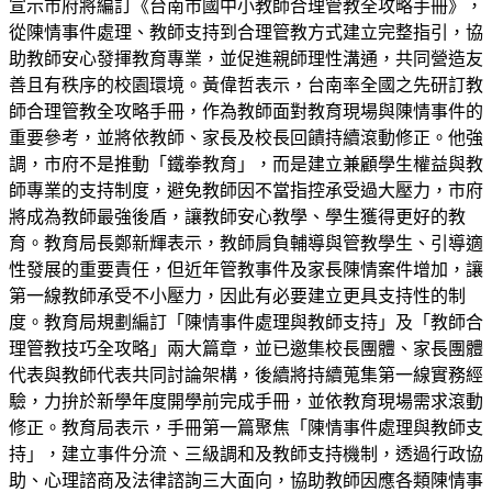
宣示市府將編訂《台南市國中小教師合理管教全攻略手冊》，
從陳情事件處理、教師支持到合理管教方式建立完整指引，協
助教師安心發揮教育專業，並促進親師理性溝通，共同營造友
善且有秩序的校園環境。黃偉哲表示，台南率全國之先研訂教
師合理管教全攻略手冊，作為教師面對教育現場與陳情事件的
重要參考，並將依教師、家長及校長回饋持續滾動修正。他強
調，市府不是推動「鐵拳教育」，而是建立兼顧學生權益與教
師專業的支持制度，避免教師因不當指控承受過大壓力，市府
將成為教師最強後盾，讓教師安心教學、學生獲得更好的教
育。教育局長鄭新輝表示，教師肩負輔導與管教學生、引導適
性發展的重要責任，但近年管教事件及家長陳情案件增加，讓
第一線教師承受不小壓力，因此有必要建立更具支持性的制
度。教育局規劃編訂「陳情事件處理與教師支持」及「教師合
理管教技巧全攻略」兩大篇章，並已邀集校長團體、家長團體
代表與教師代表共同討論架構，後續將持續蒐集第一線實務經
驗，力拚於新學年度開學前完成手冊，並依教育現場需求滾動
修正。教育局表示，手冊第一篇聚焦「陳情事件處理與教師支
持」，建立事件分流、三級調和及教師支持機制，透過行政協
助、心理諮商及法律諮詢三大面向，協助教師因應各類陳情事