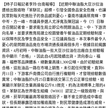
【柿子日報記者李玲/台南報導】【近期中聯油脂大豆沙拉油
遭檢出致癌物「苯駢芘」超標，引發全國食品安全危機，也讓
民眾對每天吃進肚子的食品感到憂心。臺南市議員蔡育輝、李
中岑、方一峰、市議員參選人尤淨寬及陳冠諭，今（7）日聯
合召開記者會，要求衛生局立即公布問題油品上、中、下游流
向名單，並要求教育局建立校園營養午餐油品定期檢驗制度，
以保障市民及學生食品安全。三位議員指出，本次事件最令人
憂心的是問題油品竟在市場流通長達兩個多月。根據目前揭露
資訊，4月初時，中聯油脂一批大豆沙拉油在出廠自主檢驗報
告中顯示「合格」，因此自4月起陸續出貨，流向泰山、福
壽、福懋等品牌體系，總數量高達1,300公噸。由於初驗結果
合格，這批油品一路在市場上銷售，未引起任何警覺。直到6
月11日，下游客戶南僑公司自行進行複驗時，才發現檢驗數值
異常；中聯油脂於6月25日重新送交第三方公正單位檢驗，結
果顯示苯駢芘含量高達每公斤8.1微克，約為法規標準上限的4
倍。苯駢芘為世界衛生組織（WHO）認定之一級致癌物，與
石棉、菸草同屬最高等級致癌因子，雖不會立即造成中毒症
狀，但長期暴露恐增加罹癌風險，對民眾健康造成潛在威脅。