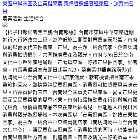
東區串聯商圈及企業挺果農 黃偉哲邀盛夏逛東區、消費抽芒
果
農業活動
生活綜合
【柿子日報記者龔榮鵬/台南報導】台南市東區中華東路近期
進行人行道改善工程，為降低施工期間對周邊商圈影響，市府
規劃以夏季代表性農產「芒果」為主題，結合店家、企業認購
與消費抽獎機制，共同推廣農產及觀光。市府今(6)日於台南
文化中心戶外廣場辦理「芒著逛東區，好禮芒果抽回家」記者
會，市長黃偉哲宣布即日起至7/23，至東區中華東路兩側(南
紡購物中心至台南文化中心)店家消費，就有機會把台南芒果
整箱抱回家，熱情邀請民眾逛東區、消費還可抽獎優質美味芒
果。市長黃偉哲表示，台南是全國重要芒果產區，愛文芒果更
是深受民眾喜愛的夏季水果。市府持續推動農產行銷與城市觀
光結合，讓優質農產品不只在產地被看見，也能進入市民日常
消費與觀光遊逛場域。本次東區以「芒著逛東區，好禮芒果抽
回家」為主題，結合中華東路兩側店家（南紡購物中心至台南
文化中心），讓民眾在走逛東區、消費抽獎的同時，也能支持
台南果農與地方商圈，創造農業、商業及觀光共好的效益。中