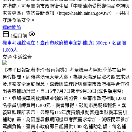
置措施，可至臺南市政府衛生局「中聯油脂受影響油品查詢與
處置專區」查詢最新資訊（https://health.tainan.gov.tw/），共同
守護食品安全。
繼續閱讀
1個月前
機車考照趁現在！臺南市政府機車駕訓補助1,300元，名額限
1,000人
交通
生活綜合
【柿子日報記者李玲/台南報導】考量機車考照旺季落在每年
暑假期間，屆時將湧現大量人潮，為擴大滿足民眾考照需求以
及培養安全駕駛觀念，嘉義區監理所與臺南市政府攜手合作推
出專案補助計畫，自115年7月7日起至9月30日(或名額用罄)
止，參加機車駕駛訓練並領取駕照者，臺南市政府補助1,000
名學員訓練費用1,300元，機會難得，鼓勵市民踴躍報名。嘉
義區監理所表示，公路局115年度持續推動普通重型機車駕訓
補助計畫，為因應暑假期間機車考照需求增加，減輕民眾參加
駕訓負擔，臺南市政府即日起提供1,000名補助名額，每名補