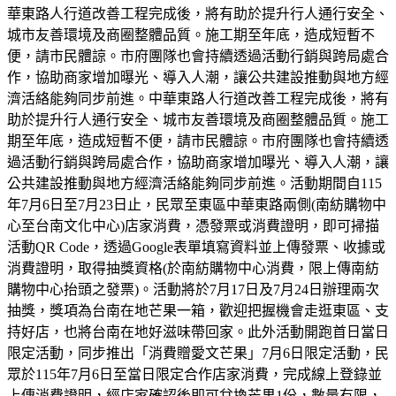
華東路人行道改善工程完成後，將有助於提升行人通行安全、
城市友善環境及商圈整體品質。施工期至年底，造成短暫不
便，請市民體諒。市府團隊也會持續透過活動行銷與跨局處合
作，協助商家增加曝光、導入人潮，讓公共建設推動與地方經
濟活絡能夠同步前進。中華東路人行道改善工程完成後，將有
助於提升行人通行安全、城市友善環境及商圈整體品質。施工
期至年底，造成短暫不便，請市民體諒。市府團隊也會持續透
過活動行銷與跨局處合作，協助商家增加曝光、導入人潮，讓
公共建設推動與地方經濟活絡能夠同步前進。活動期間自115
年7月6日至7月23日止，民眾至東區中華東路兩側(南紡購物中
心至台南文化中心)店家消費，憑發票或消費證明，即可掃描
活動QR Code，透過Google表單填寫資料並上傳發票、收據或
消費證明，取得抽獎資格(於南紡購物中心消費，限上傳南紡
購物中心抬頭之發票)。活動將於7月17日及7月24日辦理兩次
抽獎，獎項為台南在地芒果一箱，歡迎把握機會走逛東區、支
持好店，也將台南在地好滋味帶回家。此外活動開跑首日當日
限定活動，同步推出「消費贈愛文芒果」7月6日限定活動，民
眾於115年7月6日至當日限定合作店家消費，完成線上登錄並
上傳消費證明，經店家確認後即可兌換芒果1份，數量有限，