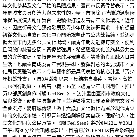
年文化參與及文化平權的具體成果。臺南市長黃偉哲表示，青
年是城市最具創造力與未來性的力量，市府除了持續透過藝術
節提供展演與創作舞台，更積極打造友善青年文化環境。近年
來，因應街舞文化蓬勃發展及青少年朋友練舞需求。市府從最
初從文化局自臺南文化中心開始規劃建置公共練舞鏡，並逐步
擴大至市內更多公共文化場域，讓青年朋友能擁有安全、便利
且開放的練習空間。黃偉哲強調，希望透過文化設施與公共空
間的完善布建，支持青年勇敢展現自我，讓藝術真正融入日常
生活，也讓臺南成為青年實現夢想、發揮創意的重要城市。文
化局長黃雅玲表示，今年藝術節最具代表性的核心計畫「青少
年扮戲計畫」，自3月啟動以來，集結來自臺南、雲林、高雄
共19個行政區、16所高中職、16至18歲青少年共同創作，推出
第12部原創劇作《觸 Feel Seen》。該計畫由臺南市政府文化
局與影響．新劇場長期合作。並持續獲文化部及台積電文教基
金會支持，將府城傳統「做十六歲」文化轉化為屬於現代青少
年的文化成年禮，引導青年透過劇場探索自我、理解他人，建
立文化認同與公民意識。《觸 Feel Seen》將於8月22日至23日
下午2時30分於台江劇場演出，目前已於OPENTIX售票系統開