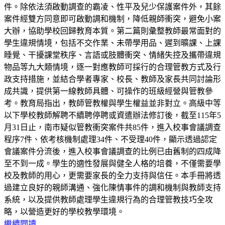
件。除依法須啟動調查的霸凌、性平及兒少保護案件外，其餘
案件經雙方同意即可啟動調和機制，降低親師衝突，避免小案
大辦，協助學校回歸教育本質。第二篇則彙整教師最常面對的
學生違規情境，包括不交作業、未帶學用品、遲到曠課、上課
睡覺、干擾課堂秩序、言語或肢體衝突、情緒失控及攜帶違規
物品等九大類情境，逐一對應教師可採行的合理管教方式及行
政支持措施，並結合學者專家、校長、教師及家長共同討論形
成共識，提供第一線教師具體、可操作的班級經營與管教參
考。教育局指出，教師管教權與學生權益並非對立。高級中等
以下學校教師解聘不續聘停聘或資遣辦法修訂後，截至115年5
月31日止，南市疑似管教衝突案件共85件，進入校事會議調查
程序7件、依考核機制處理34件、不受理40件，顯示透過認定
會議案件分流後，進入校事會議調查的比例已由舊制的四成降
至不到一成。學生的適性發展與健全人格的培養，不僅需要學
校及教師的用心，更需要家長的全力支持與信任。本手冊將透
過建立良好的親師溝通、強化陳情事件的調和機制與教師支持
系統，以及提供教師處理學生違規行為的合理管教技巧全攻
略，以營造更好的學校教學環境。
繼續閱讀