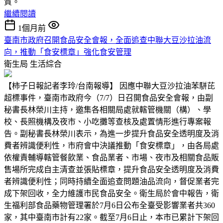
質。
繼續閱讀
1個月前
臺南市政府召開食品安全會報，全面追查中聯大豆沙拉油流
向，推動「食安標章」強化食安管理
衛生局
生活綜合
【柿子日報記者李玲/台南報導】 因應中聯大豆沙拉油苯駢芘
超標事件，臺南市政府今（7/7）日召開食品安全會報，由副
秘書長林榮川主持，邀集各相關局處就轄管機關（構）、學
校、長照機構及夜市、小吃攤等查核及處置情形進行專案報
告。副秘書長林榮川表示，為進一步提升食品安全透明度及消
費者辨識便利性，市府會中決議推動「食安標章」，由各局處
依權責輔導轄管餐飲業、食品業者、市場、夜市及相關食品販
售場所完成自主清查並張貼標章，提升食品安全透明度及消費
者辨識便利性；同時持續全面追查問題油品流向，督促業者完
成下架回收，全力維護市民食品安全。衛生局於會中報告，衛
生福利部食品藥物管理署於7月6日公布全臺受影響業者共360
家，其中臺南市計有22家。截至7月6日止，本市已累計下架回