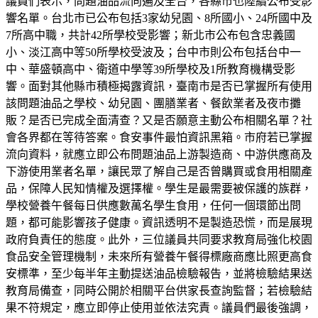
議員們表示，問題油品流向遍及全台，各縣市也陸續公布受影
響名單。台北市已公布包括3家幼兒園、8所國小、24所國中及
7所高中職，共計42所學校受影響；新北市公布包含忠義國
小、淡江高中等50所學校受波及；台中市則公布包括台中一
中、華盛頓高中、衛道中學等39所學校及1所教育機構受影
響。面對其他縣市積極揭露資訊，臺南市是否已掌握所有使用
該問題油品之學校、幼兒園、團膳業者、餐飲業者及夜市攤
販？是否已完成全面清查？又是否願意主動公布相關名單？社
會各界都在等待答案。食安事件最怕資訊黑箱。市府若已掌握
流向資料，就應立即公布問題油品上游製造商、中游供應商及
下游使用業者名單，讓民眾了解自己是否曾購買或食用相關產
品，保障人民知情權及選擇權。學生是最需要被保護的族群，
學校營養午餐每日供應數萬名學生食用，任何一個環節出問
題，都可能影響孩子健康。資訊透明不是製造恐慌，而是展現
政府負責任的態度。此外，三位議員共同要求教育局強化校園
食品安全管理機制，未來所有營養午餐得標廠商應比照更高食
安標準，至少每半年主動提送油品檢驗報告，並將檢驗結果送
教育局備查，同時公開於相關平台供家長查詢監督；若檢驗結
果不符規定，應立即停止使用並依法究責。議員們最後強調，