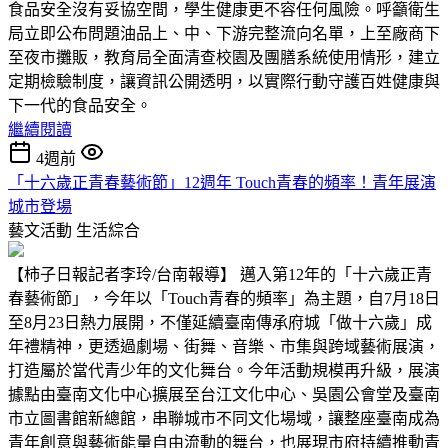
食品安全沒有妥協空間，學生健康更不容任何風險。呼籲衛生
局立即公布問題油品上、中、下游完整流向名單，上至廠商下
至夜市攤販，教育局全面清查校園及團膳系統使用情形，建立
定期檢驗制度，讓資訊公開透明，以實際行動守護百姓健康與
下一代的食品安全。
繼續閱讀
4週前
「十六歲正青春藝術節」12週年 Touch青春的頻率！青年展演
城市登場
藝文活動
生活綜合
【柿子日報記者李玲/台南報導】 邁入第12年的「十六歲正青
春藝術節」，今年以「Touch青春的頻率」為主題，自7月18日
至8月23日熱力展開，不僅延續臺南傳承府城「做十六歲」成
年禮精神，更透過劇場、街舞、音樂、市集與跨域藝術展演，
打造屬於當代青少年的文化舞台。今年活動規模再升級，展演
據點由臺南文化中心擴展至台江文化中心、吳園公會堂及臺南
市立圖書館新總館，串聯城市不同文化場域，讓整座臺南成為
青年創意與藝術能量自由流動的舞台，也展現市府持續推動青