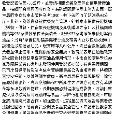
收受影響油品780公斤，並責請相關業者全面停止使用涉案油
品，持續配合辦理回收作業。為確認問題油品未流入市面，衛
生局同步查核本市販售業者10家，共下架回收問題油品93公
斤。此外，為落實餐飲供餐安全管理，針對本市提供長照機構
（送餐、供餐、住宿型長照機構及產後護理之家）及社福團體
機構等958家供餐單位全面清查，經查953家均確認未使用案內
油品；另有5家曾使用福壽健味香油及福壽大豆沙拉油及泰山
調和油涉案批號油品，現有庫存共81公斤，均已全數退回供應
業者並停止使用，確保供餐安全無虞。教育局表示已透過教育
部校園食材登錄平臺清查油品使用情形，本市自設廚房學校99
家及團膳業者16家均未發現使用受影響批號；適逢暑假期間，
已再度督導學校及業者依主管機關最新公告事項辦理，持續落
實食安把關，以維護師生健康。衛生局局長李翠鳳提醒，除食
品原料來源外，高溫烹調過程中所產生之油煙亦可能含有苯駢
芘等多環芳香烴物質，長期暴露恐對健康造成影響，呼籲民眾
減少攝取碳烤及高溫油炸等食品，以降低相關暴露風險。市府
並將持續跨局處合作，加強查核、追蹤產品流向及督導業者依
法辦理回收，落實資訊公開及食品安全管理，守護市民飲食安
全與健康。民眾及食品業者如需查詢受影響產品名單及相關處