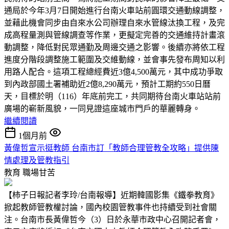
通局於今年3月7日開始進行台南火車站前圓環交通動線調整，
並藉此機會同步由自來水公司辦理自來水管線汰換工程，及完
成高程量測與管線調查等作業，更擬定完善的交通維持計畫滾
動調整，降低對民眾通勤及周邊交通之影響。後續亦將依工程
進度分階段調整施工範圍及交維動線，並會事先發布周知以利
用路人配合。這項工程總經費近3億4,500萬元，其中成功爭取
到內政部國土署補助近2億8,290萬元，預計工期約550日曆
天，目標於明（116）年底前完工，共同期待台南火車站站前
廣場的嶄新風貌，一同見證這座城市門戶的華麗轉身。
繼續閱讀
1個月前
黃偉哲宣示挺教師 台南市訂「教師合理管教全攻略」提供陳
情處理及管教指引
教育
職場甘苦
【柿子日報記者李玲/台南報導】近期韓國影集《鐵拳教育》
掀起教師管教權討論，國內校園管教事件也持續受到社會關
注。台南市長黃偉哲今（3）日於永華市政中心召開記者會，