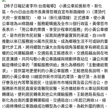
【柿子日報記者李玲/台南報導】 小黃公車前進新市、新化
區，今(9)日由台南市長黃偉哲親自宣布新路線綠 33（潭頂代
天府－安南醫院）、綠 34（新化循環線）正式通車，使小黃
公車增為46條路線，服務範疇遍及全市31個行政區。黃偉哲市
長表示，「用公車的票價、享受計程車的服務」的小黃公車模
式，是市府對市民就醫、採買與通學最實質的承諾，自108年
推動以來已服務逾50萬市民朋友，成為鄉親生活不可或缺的重
要代步工具，將持續致力讓大台南每個角落都能享有綿密且溫
暖的公共運輸路網。交通局長王銘德表示，交通局藉由與在地
民意溝通，共同勾勒小黃公車路線與規劃停靠站位，讓公共運
輸從傳統公車的「運輸服務供給」進化為積極的「主動連結需
求」，提供當地更便利的小黃公車服務。王銘德局長說明，新
闢的小黃公車綠 33線提供新市郊區的潭頂、崙仔頂、永就番
仔寮及社內等聚落居民，往返新市市場採買及區公所洽公，亦
服務新市居民直達安南醫院就醫，另亦連結新市火車站與和順
轉運站，便利居民轉乘其他公共運輸服務。王銘德局長指出，
新化為台南的重要轉運樞紐，交通局自113年起已將綠14、綠
15兩條傳統公車路線成功轉型為小黃公車，為較外圍的礁坑、