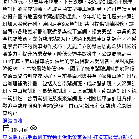
助1,300元，只要年滿18歲、不分族群，報名參加臺南市機車
駕訓班並完成訓練、考取普通重型機車駕照者，均可申請。另
為提升臺南地區機車駕訓服務量能，今年新增善化區來來駕訓
班加入服務行列，連同原有9家駕訓班共同提供訓練服務，讓
臺南市各地民眾都能就近參與機車駕訓，接受完整、專業的安
全駕駛教育。臺南監理站說明，透過正規機車駕訓課程，不僅
能學習正確的機車操作技巧，更能建立防禦駕駛觀念與風險辨
識能力，提升騎乘安全，降低交通事故發生，公路局統計至
114年底，完成機車駕訓課程的學員相較未受訓者，違規風險
降低59%、事故風險降低36%。顯示了機車駕駛訓練對於降低
交通事故防制成效良好，目前臺南地區共有10家機車駕訓班配
合辦理補助計畫，包括大台南駕訓班、成功駕訓班、大灣駕訓
班、中山駕訓班、長榮駕訓班、日上駕訓班、南凱駕訓班、統
一駕訓班、台南駕訓班及來來駕訓班，相關機車駕訓班資訊，
歡迎至監理服務網查詢(途徑：首頁/考試報名/駕訓班 /駕訓班
查詢)。
繼續閱讀
1個月前
東區機35市地重劃工程動土活化榮家舊址 打造東區發展新核