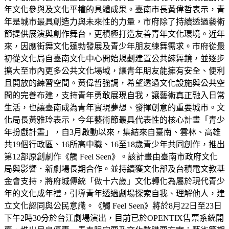
年文化參與及文化平權的具體成果。臺南市長黃偉哲表示，青
年是城市最具創造力與未來性的力量，市府除了持續透過藝術
節提供展演與創作舞台，更積極打造友善青年文化環境。近年
來，因應街舞文化蓬勃發展及青少年朋友練舞需求。市府從最
初從文化局自臺南文化中心開始規劃建置公共練舞鏡，並逐步
擴大至市內更多公共文化場域，讓青年朋友能擁有安全、便利
且開放的練習空間。黃偉哲強調，希望透過文化設施與公共空
間的完善布建，支持青年勇敢展現自我，讓藝術真正融入日常
生活，也讓臺南成為青年實現夢想、發揮創意的重要城市。文
化局長黃雅玲表示，今年藝術節最具代表性的核心計畫「青少
年扮戲計畫」，自3月啟動以來，集結來自臺南、雲林、高雄
共19個行政區、16所高中職、16至18歲青少年共同創作，推出
第12部原創劇作《觸 Feel Seen》。該計畫由臺南市政府文化
局與影響．新劇場長期合作。並持續獲文化部及台積電文教基
金會支持，將府城傳統「做十六歲」文化轉化為屬於現代青少
年的文化成年禮，引導青年透過劇場探索自我、理解他人，建
立文化認同與公民意識。《觸 Feel Seen》將於8月22日至23日
下午2時30分於台江劇場演出，目前已於OPENTIX售票系統開