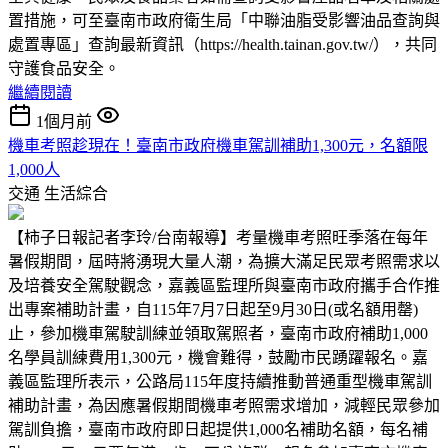
置措施，可至臺南市政府衛生局「中聯油脂受影響油品查詢與
處置專區」查詢最新資訊（https://health.tainan.gov.tw/），共同
守護食品安全。
繼續閱讀
1個月前
機車考照趁現在！臺南市政府機車駕訓補助1,300元，名額限
1,000人
交通
生活綜合
【柿子日報記者李玲/台南報導】考量機車考照旺季落在每年
暑假期間，屆時將湧現大量人潮，為擴大滿足民眾考照需求以
及培養安全駕駛觀念，嘉義區監理所與臺南市政府攜手合作推
出專案補助計畫，自115年7月7日起至9月30日(或名額用罄)
止，參加機車駕駛訓練並領取駕照者，臺南市政府補助1,000
名學員訓練費用1,300元，機會難得，鼓勵市民踴躍報名。嘉
義區監理所表示，公路局115年度持續推動普通重型機車駕訓
補助計畫，為因應暑假期間機車考照需求增加，減輕民眾參加
駕訓負擔，臺南市政府即日起提供1,000名補助名額，每名補