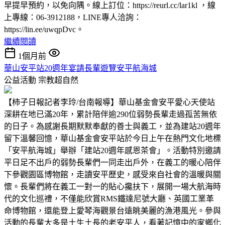
早提早預約，以免向隅。線上訂位：https://reurl.cc/lar1kl ，線
上專線：06-3912188，LINE專人洽詢：
https://lin.ee/uwqpDvc。
繼續閱讀
1個月前
華山安平站20週年宴請長輩遊覽安平航海城
公益活動
宗教超自然
【柿子日報記者李玲/台南報導】華山基金會安平愛心天使站
深耕在地已滿20年，累計陪伴逾290位弱勢長輩走過孤苦無依
的日子。為感謝長期默默奉獻的善士與義工，並為建站20週年
留下溫馨回憶，華山基金會安平站於今日上午在熱門文化地標
「安平航海城」舉辦「建站20週年感恩茶會」。活動特別邀請
平日足不出戶的弱勢長輩們一同走出戶外，在義工的暖心陪伴
下參觀園區博物館，走讀安平歷史，感受來自社會的溫暖與關
懷。長輩們將在義工一對一的貼心攙扶下，展開一場大航海時
代的文化巡禮，不僅能欣賞RMS鐵達尼號大廳、英國工業革
命博物館，還能登上愛琴海觀景台遠眺美麗的漁港風光。參與
活動的長輩大多是土生土長的老安平人，看著記憶中的家鄉化