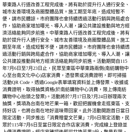
華東路人行道改善工程完成後，將有助於提升行人通行安全、
城市友善環境及商圈整體品質。施工期至年底，造成短暫不
便，請市民體諒。市府團隊也會持續透過活動行銷與跨局處合
作，協助商家增加曝光、導入人潮，讓公共建設推動與地方經
濟活絡能夠同步前進。中華東路人行道改善工程完成後，將有
助於提升行人通行安全、城市友善環境及商圈整體品質。施工
期至年底，造成短暫不便，請市民體諒。市府團隊也會持續透
過活動行銷與跨局處合作，協助商家增加曝光、導入人潮，讓
公共建設推動與地方經濟活絡能夠同步前進。活動期間自115
年7月6日至7月23日止，民眾至東區中華東路兩側(南紡購物中
心至台南文化中心)店家消費，憑發票或消費證明，即可掃描
活動QR Code，透過Google表單填寫資料並上傳發票、收據或
消費證明，取得抽獎資格(於南紡購物中心消費，限上傳南紡
購物中心抬頭之發票)。活動將於7月17日及7月24日辦理兩次
抽獎，獎項為台南在地芒果一箱，歡迎把握機會走逛東區、支
持好店，也將台南在地好滋味帶回家。此外活動開跑首日當日
限定活動，同步推出「消費贈愛文芒果」7月6日限定活動，民
眾於115年7月6日至當日限定合作店家消費，完成線上登錄並
上傳消費證明，經店家確認後即可兌換芒果1份，數量有限，