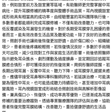
造，例如鼓室前方及鼓室竇等區域，有助醫師更完整掌握中耳
病灶，提升耳膜修補的精準度與整體手術品質。耳內視鏡鼓室
成形術具有相當高的成功率，由經驗豐富的耳科團隊執行後，
多數患者都能順利完成耳膜修補，不僅有助改善聽力，也可降
低反覆感染及耳漏發生的機會。對於長期受耳膜穿孔困擾的患
者而言，能有效改善生活品質及聽覺功能。除了良好的治療成
效，微創手術也讓術後恢復更加舒適。由於傷口較小、組織破
壞少，患者術後疼痛較輕微，若恢復情況良好，多數於手術隔
天可出院，減少住院對工作與家庭生活的影響。術後依照醫師
指示避免耳朵進水、劇烈運動及過度擤鼻，並定期回診追蹤耳
膜癒合情形，即可獲得良好的恢復效果。周炯彤醫師提醒，若
長期出現耳漏、反覆中耳炎、聽力下降，或耳膜穿孔遲遲未癒
合，應儘早接受耳鼻喉科專科醫師評估。若延誤治療，可能演
變為慢性中耳炎，也可能造成聽力持續惡化，甚至增加中耳病
變風險。耳內視鏡鼓室成形術結合微創技術與高解析影像設
備，兼具傷口小、恢復快、成功率高等優勢，已逐漸成為耳膜
修補的重要治療趨勢。透過專業醫療團隊的評估與治療，協助
患者恢復完整耳膜結構、改善聽力，重拾健康舒適的生活品