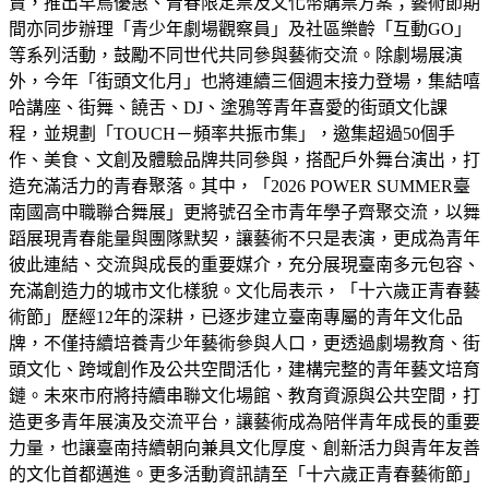
賣，推出早鳥優惠、青春限定票及文化幣購票方案；藝術節期
間亦同步辦理「青少年劇場觀察員」及社區樂齡「互動GO」
等系列活動，鼓勵不同世代共同參與藝術交流。除劇場展演
外，今年「街頭文化月」也將連續三個週末接力登場，集結嘻
哈講座、街舞、饒舌、DJ、塗鴉等青年喜愛的街頭文化課
程，並規劃「TOUCH－頻率共振市集」，邀集超過50個手
作、美食、文創及體驗品牌共同參與，搭配戶外舞台演出，打
造充滿活力的青春聚落。其中，「2026 POWER SUMMER臺
南國高中職聯合舞展」更將號召全市青年學子齊聚交流，以舞
蹈展現青春能量與團隊默契，讓藝術不只是表演，更成為青年
彼此連結、交流與成長的重要媒介，充分展現臺南多元包容、
充滿創造力的城市文化樣貌。文化局表示，「十六歲正青春藝
術節」歷經12年的深耕，已逐步建立臺南專屬的青年文化品
牌，不僅持續培養青少年藝術參與人口，更透過劇場教育、街
頭文化、跨域創作及公共空間活化，建構完整的青年藝文培育
鏈。未來市府將持續串聯文化場館、教育資源與公共空間，打
造更多青年展演及交流平台，讓藝術成為陪伴青年成長的重要
力量，也讓臺南持續朝向兼具文化厚度、創新活力與青年友善
的文化首都邁進。更多活動資訊請至「十六歲正青春藝術節」