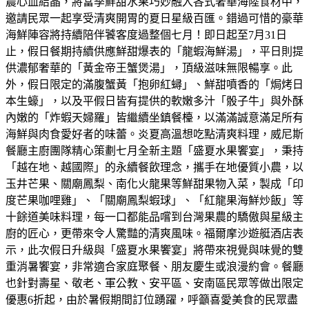
農心血結晶，將當季鮮甜水果巧妙融入各式奢華海陸食材中，
邀請民眾一起享受清爽開胃的夏日星級百匯。錯過可惜的豪華
海鮮陣容將持續陪伴饕客度過整個七月！即日起至7月31日
止，假日餐期持續供應鮮甜爆表的「龍蝦海鮮湯」，平日則提
供濃郁奢華的「黃金帝王蟹煲湯」，頂級滋味無限暢享。此
外，假日限定的滿腹蟹黃「抱卵紅蟳」、鮮甜噴香的「焗烤日
本生蠔」，以及平假日皆有提供的軟嫩多汁「骰子牛」與外酥
內嫩的「炸蝦天婦羅」皆繼續坐鎮餐檯，以滿滿誠意滿足所有
海鮮與肉食愛好者的味蕾。炎夏高溫想吃點清爽料理，威尼斯
餐廳主廚團隊精心策劃七月全新主題「盛夏水果饗宴」，秉持
「越在地、越國際」的永續餐飲理念，攜手在地優質小農，以
玉井芒果、關廟鳳梨、南化火龍果等鮮甜果物入菜，製成「印
度芒果咖哩雞」、「關廟鳳梨蝦球」、「紅龍果海鮮炒飯」等
十餘道美味料理，每一口都能品嚐到台灣果農的驕傲與星級主
廚的匠心，更帶來令人驚豔的清爽風味。福爾摩沙遊艇酒店表
示，此次假日升級與「盛夏水果饗宴」將帶來視覺與味覺的雙
重消暑饗宴，非常適合家庭聚餐、朋友慶生或浪漫約會。餐廳
也針對壽星、敬老、軍公教、安平區、安南區民眾等做出限定
優惠6折起，由於暑假期間訂位踴躍，呼籲喜愛美食的民眾盡