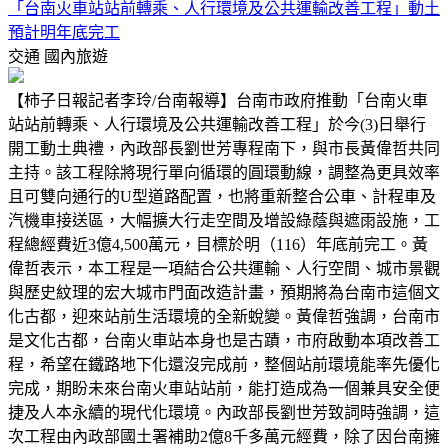
「台南火車站站前轉乘、人行環境及公共運輸改善工程」動土
預計明年底完工
交通
國內旅遊
【柿子日報記者李玲/台南報導】台南市政府推動「台南火車
站站前轉乘、人行環境及公共運輸改善工程」於今(3)日舉行
開工動土典禮，內政部長劉世芳專程南下，與市長黃偉哲共同
主持。該工程除將現行單向循環的圓環動線，調整為更具效率
且可雙向通行的U型道路配置，也將重新整合公車、計程車及
汽機車接送區，大幅擴大行走空間及增設綠蔭與遮雨設施，工
程總經費近3億4,500萬元，目標於明（116）年底前完工。黃
偉哲表示，本工程是一項結合公共運輸、人行空間、城市景觀
與歷史紋理的宏大城市門面改造計畫，預期將為台南市這個文
化古都，迎來站前生活環境的全新蛻變。黃偉哲強調，台南市
是文化古都，台南火車站本身也是古蹟，市府啟動本項改善工
程，希望在鐵路地下化還沒完成前，整個站前環境能率先優化
完成，期盼未來台南火車站站前，能打造成為一個兼具安全便
捷及人本永續的現代化環境。內政部長劉世芳致詞時強調，這
次工程由內政部國土署補助2億8千多萬元經費，除了因台南擁