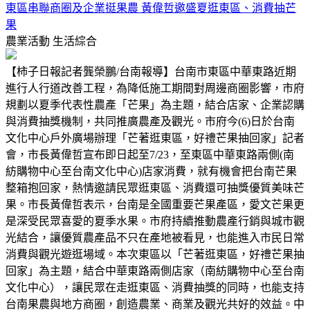
東區串聯商圈及企業挺果農 黃偉哲邀盛夏逛東區、消費抽芒
果
農業活動
生活綜合
【柿子日報記者龔榮鵬/台南報導】台南市東區中華東路近期
進行人行道改善工程，為降低施工期間對周邊商圈影響，市府
規劃以夏季代表性農產「芒果」為主題，結合店家、企業認購
與消費抽獎機制，共同推廣農產及觀光。市府今(6)日於台南
文化中心戶外廣場辦理「芒著逛東區，好禮芒果抽回家」記者
會，市長黃偉哲宣布即日起至7/23，至東區中華東路兩側(南
紡購物中心至台南文化中心)店家消費，就有機會把台南芒果
整箱抱回家，熱情邀請民眾逛東區、消費還可抽獎優質美味芒
果。市長黃偉哲表示，台南是全國重要芒果產區，愛文芒果更
是深受民眾喜愛的夏季水果。市府持續推動農產行銷與城市觀
光結合，讓優質農產品不只在產地被看見，也能進入市民日常
消費與觀光遊逛場域。本次東區以「芒著逛東區，好禮芒果抽
回家」為主題，結合中華東路兩側店家（南紡購物中心至台南
文化中心），讓民眾在走逛東區、消費抽獎的同時，也能支持
台南果農與地方商圈，創造農業、商業及觀光共好的效益。中