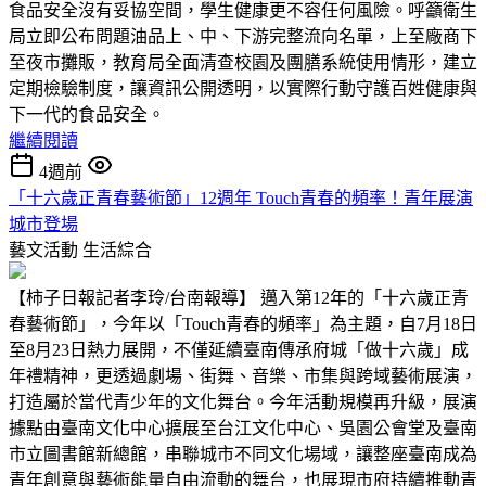
食品安全沒有妥協空間，學生健康更不容任何風險。呼籲衛生
局立即公布問題油品上、中、下游完整流向名單，上至廠商下
至夜市攤販，教育局全面清查校園及團膳系統使用情形，建立
定期檢驗制度，讓資訊公開透明，以實際行動守護百姓健康與
下一代的食品安全。
繼續閱讀
4週前
「十六歲正青春藝術節」12週年 Touch青春的頻率！青年展演
城市登場
藝文活動
生活綜合
【柿子日報記者李玲/台南報導】 邁入第12年的「十六歲正青
春藝術節」，今年以「Touch青春的頻率」為主題，自7月18日
至8月23日熱力展開，不僅延續臺南傳承府城「做十六歲」成
年禮精神，更透過劇場、街舞、音樂、市集與跨域藝術展演，
打造屬於當代青少年的文化舞台。今年活動規模再升級，展演
據點由臺南文化中心擴展至台江文化中心、吳園公會堂及臺南
市立圖書館新總館，串聯城市不同文化場域，讓整座臺南成為
青年創意與藝術能量自由流動的舞台，也展現市府持續推動青