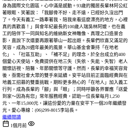
身為國際文化園區，心中滿是感動。93歲的獨居長輩林阿公紅
著眼眶、笑著說：「我腳骨不好、走不遠，已經好久沒出門
了。今天有義工一路牽著我、陪我來看這麼漂亮的地方，心裡
真的真歡喜！」與會年紀最長的100歲人瑞吳林阿嬤，也在義
工的陪伴下一同與知名的維納斯女神雕像、真理之口造景合
影，直說下次還要再跟著華山一起出遊。長輩們欣喜又滿足的
笑容，成為20週年最美的風景。華山基金會秉持「在地老
化」、「社區互助」、「補不足」的理念，於全台成立約400
個愛心天使站，免費提供在地三失（失依、失能、失智）老人
關懷訪視、陪醫、年節關懷等守護。然而，長輩的幸福笑容背
後，亟需社會大眾的雙手來延續。安平站目前正面臨經費與在
地義工招募的雙重挑戰，期盼更多熱心的「在地人」加入義工
行列，成為長輩的「腳」與「眼」；同時呼籲各界響應「送愛
到家～因為有您」常年服務經費，認助一位長輩每月1,250
元、一年15,000元，讓這份愛的力量在安平下一個20年繼續發
光。愛心專線：(06)299-8015李站長。
繼續閱讀
1個月前