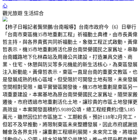
心
觀光旅遊
生活綜合
【柿子日報記者龔榮鵬/台南報導】台南市政府今（6）日舉行
「台南市東區機35市地重劃工程」祈福動土典禮，由市長黃偉
哲主持，與各界貴賓共同祈福動土，象徵工程正式啟動。黃偉
哲表示，機35市地重劃將活化原台南榮譽國民之家舊址，串聯
台南鐵路地下化林森站及周邊公共建設，打造兼具交通、商
業、住宅、休憩與防災等多元機能的新生活核心，為東區發展
注入新動能。黃偉哲表示，東區一直是台南的重要文教區，也
是發展成熟的核心區域，但受限於可開發土地有限，未來發展
空間相對受限。繼平實營區開發後，機35市地重劃是東區另一
項重要建設，本案基地為原台南榮譽國民之家舊址，隨榮家搬
遷後，市府透過市地重劃活化土地，讓珍貴的市區土地發揮更
高效益。本案開發面積約5.9189公頃，總工程經費約2億5,185
萬元，雖然因位於市區施工、工期較長，預計118年2月完工，
但若不及早推動，將限制東區未來整體發展，因此市府感謝退
輔會及各界支持，讓重劃工程順利展開。未來完工後，將增設
活動中心、公園、排水設施等公共建設，進一步提升都市機能