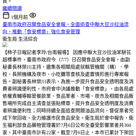
質。
繼續閱讀
1個月前
臺南市政府召開食品安全會報，全面追查中聯大豆沙拉油流
向，推動「食安標章」強化食安管理
衛生局
生活綜合
【柿子日報記者李玲/台南報導】 因應中聯大豆沙拉油苯駢芘
超標事件，臺南市政府今（7/7）日召開食品安全會報，由副
秘書長林榮川主持，邀集各相關局處就轄管機關（構）、學
校、長照機構及夜市、小吃攤等查核及處置情形進行專案報
告。副秘書長林榮川表示，為進一步提升食品安全透明度及消
費者辨識便利性，市府會中決議推動「食安標章」，由各局處
依權責輔導轄管餐飲業、食品業者、市場、夜市及相關食品販
售場所完成自主清查並張貼標章，提升食品安全透明度及消費
者辨識便利性；同時持續全面追查問題油品流向，督促業者完
成下架回收，全力維護市民食品安全。衛生局於會中報告，衛
生福利部食品藥物管理署於7月6日公布全臺受影響業者共360
家，其中臺南市計有22家。截至7月6日止，本市已累計下架回