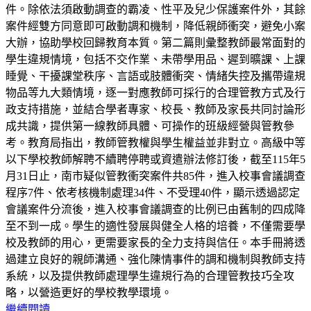
件。除依法須啟動調查的霸凌、性平及兒少保護案件外，其餘
案件經雙方同意即可啟動調和機制，降低親師衝突，避免小案
大辦，協助學校回歸教育本質。第二篇則彙整教師最常面對的
學生違規情境，包括不交作業、未帶學用品、遲到曠課、上課
睡覺、干擾課堂秩序、言語或肢體衝突、情緒失控及攜帶違規
物品等九大類情境，逐一對應教師可採行的合理管教方式及行
政支持措施，並結合學者專家、校長、教師及家長共同討論形
成共識，提供第一線教師具體、可操作的班級經營與管教參
考。教育局指出，教師管教權與學生權益並非對立。高級中等
以下學校教師解聘不續聘停聘或資遣辦法修訂後，截至115年5
月31日止，南市疑似管教衝突案件共85件，進入校事會議調查
程序7件、依考核機制處理34件、不受理40件，顯示透過認定
會議案件分流後，進入校事會議調查的比例已由舊制的四成降
至不到一成。學生的適性發展與健全人格的培養，不僅需要學
校及教師的用心，更需要家長的全力支持與信任。本手冊將透
過建立良好的親師溝通、強化陳情事件的調和機制與教師支持
系統，以及提供教師處理學生違規行為的合理管教技巧全攻
略，以營造更好的學校教學環境。
繼續閱讀