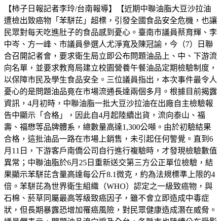
【柿子日報記者李玲/台南報導】【近期中聯油脂大豆沙拉油
遭檢出致癌物「苯駢芘」超標，引發全國食品安全危機，也讓
民眾對每天吃進肚子的食品感到憂心。臺南市議員蔡育輝、李
中岑、方一峰、市議員參選人尤淨寬及陳冠諭，今（7）日聯
合召開記者會，要求衛生局立即公布問題油品上、中、下游流
向名單，並要求教育局建立校園營養午餐油品定期檢驗制度，
以保障市民及學生食品安全。三位議員指出，本次事件最令人
憂心的是問題油品竟在市場流通長達兩個多月。根據目前揭露
資訊，4月初時，中聯油脂一批大豆沙拉油在出廠自主檢驗報
告中顯示「合格」，因此自4月起陸續出貨，流向泰山、福
壽、福懋等品牌體系，總數量高達1,300公噸。由於初驗結果
合格，這批油品一路在市場上銷售，未引起任何警覺。直到6
月11日，下游客戶南僑公司自行進行複驗時，才發現檢驗數值
異常；中聯油脂於6月25日重新送交第三方公正單位檢驗，結
果顯示苯駢芘含量高達每公斤8.1微克，約為法規標準上限的4
倍。苯駢芘為世界衛生組織（WHO）認定之一級致癌物，與
石棉、菸草同屬最高等級致癌因子，雖不會立即造成中毒症
狀，但長期暴露恐增加罹癌風險，對民眾健康造成潛在威脅。