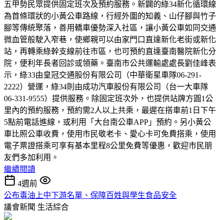
五甲勢民眾提供固定班次及預約服務。新闢的綠34新化循環線
為首條環狀的小黃公車路線，行經外圍的知義、山仔腳與竹子
腳等傳統聚落，善用轎車優勢深入社區，讓小黃公車如同交通
微血管般駛入窄巷，使鄉親可以由家門口直達新化老街或新化
站，再轉乘綠幹支線前往市區，也可預約直達臺南醫院新化分
院，便利年長者回診或領藥。臺南市公共運輸處處長劉佳峰表
示，綠33由皇冠交通股份有限公司（中華衛星車隊06-291-
2222）營運，綠34則由成功汽車股份有限公司（台一大車隊
06-331-9555）提供服務。除固定班次外，也提供站牌方圓1公
里內的預約服務，預約需2人以上共乘，最遲在搭車前1日下午
5點前電話進線，或利用「大台南公車APP」預約。另小黃公
車比照公車收費，使用市民敬老卡、愛心卡可免費搭乘，使用
電子票證搭乘可享有基本里程8公里免費等優惠，歡迎市民朋
友們多加利用。
繼續閱讀
4週前
公布毒油上中下游名單、保障百姓與學生食品安全
議會新聞
生活綜合