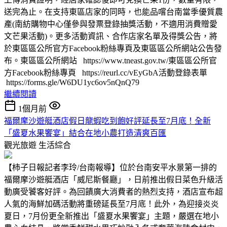
送完為止。在支持東區店家的同時，也能品嚐台南當季優質農
產(南紡購物中心僅參與發票登錄抽獎活動，不適用消費贈愛
文芒果活動)。更多活動資訊、合作店家名單及得獎公告，將
於東區區公所官方Facebook粉絲專頁及東區區公所網站公告發
布。東區區公所網站 https://www.tneast.gov.tw/東區區公所官
方Facebook粉絲專頁 https://reurl.cc/vEyGbA活動登錄表單
https://forms.gle/W6DU1yc6ov5nQnQ79
繼續閱讀
1個月前
福爾摩沙遊艇酒店假日龍蝦吃到飽好評延長至7月底！全新
「盛夏水果饗宴」結合在地小農打造清爽百匯
觀光旅遊
生活綜合
【柿子日報記者李玲/台南報導】位於台南安平水景第一排的
福爾摩沙遊艇酒店「威尼斯餐廳」，日前推出假日菜色升級活
動廣受饕客好評。為回饋廣大消費者的熱烈支持，酒店宣布超
人氣的海鮮加碼活動將重磅延長至7月底！此外，為迎接炎炎
夏日，7月份更全新推出「盛夏水果饗宴」主題，嚴選在地小