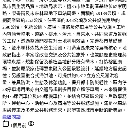
與市民生活品質。地政局表示，機35市地重劃區基地位於崇明
路、榮譽街及未來林森地下車站周邊，面積約5.9189公頃，規
劃商業區約2.53公頃、住宅區約0.48公頃及公共設施用地約
2.90公頃，包括公園、廣場、道路及停車場等公共設施。工程
內容涵蓋整地、道路、排水、污水、自來水、共同管道及景觀
等工程，透過整體開發提升土地利用效益，完善都市基礎建
設，並串聯林森站周邊生活圈，打造東區未來發展新核心。地
政局指出，本案除改善交通及公共設施外，也兼顧歷史紋理與
環境永續，規劃保留及移植基地部分既有喬木，打造榕園廣
場，並將原榮家花磚意象融入公園景觀設計，延續地方歷史記
憶；另設置複合式滯洪池，可提供約5,812立方公尺滯洪容
量，兼具防洪、生態及休憩功能，提升都市防災韌性。區內停
28停車場用地亦由交通局規劃多目標立體停車場，未來將提供
約475席汽車位及640席機車位，並結合東區區公所、戶政事務
所、運動中心、活動中心及商場等公共服務設施，滿足林森站
周邊停車及多元公共服務需求，形塑東區城市更新的新典範。
繼續閱讀
1個月前