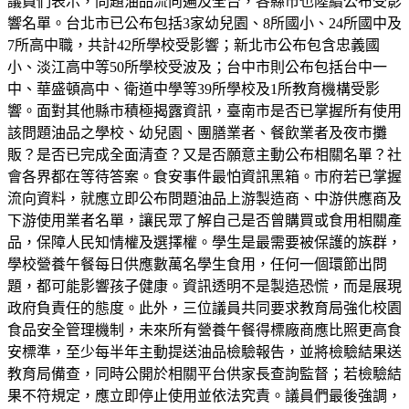
議員們表示，問題油品流向遍及全台，各縣市也陸續公布受影
響名單。台北市已公布包括3家幼兒園、8所國小、24所國中及
7所高中職，共計42所學校受影響；新北市公布包含忠義國
小、淡江高中等50所學校受波及；台中市則公布包括台中一
中、華盛頓高中、衛道中學等39所學校及1所教育機構受影
響。面對其他縣市積極揭露資訊，臺南市是否已掌握所有使用
該問題油品之學校、幼兒園、團膳業者、餐飲業者及夜市攤
販？是否已完成全面清查？又是否願意主動公布相關名單？社
會各界都在等待答案。食安事件最怕資訊黑箱。市府若已掌握
流向資料，就應立即公布問題油品上游製造商、中游供應商及
下游使用業者名單，讓民眾了解自己是否曾購買或食用相關產
品，保障人民知情權及選擇權。學生是最需要被保護的族群，
學校營養午餐每日供應數萬名學生食用，任何一個環節出問
題，都可能影響孩子健康。資訊透明不是製造恐慌，而是展現
政府負責任的態度。此外，三位議員共同要求教育局強化校園
食品安全管理機制，未來所有營養午餐得標廠商應比照更高食
安標準，至少每半年主動提送油品檢驗報告，並將檢驗結果送
教育局備查，同時公開於相關平台供家長查詢監督；若檢驗結
果不符規定，應立即停止使用並依法究責。議員們最後強調，