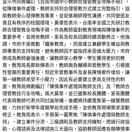
宣示市府將編訂《台南市國中小教師合理管教全攻略手冊》，
從陳情事件處理、教師支持到合理管教方式建立完整指引，協
助教師安心發揮教育專業，並促進親師理性溝通，共同營造友
善且有秩序的校園環境。黃偉哲表示，台南率全國之先研訂教
師合理管教全攻略手冊，作為教師面對教育現場與陳情事件的
重要參考，並將依教師、家長及校長回饋持續滾動修正。他強
調，市府不是推動「鐵拳教育」，而是建立兼顧學生權益與教
師專業的支持制度，避免教師因不當指控承受過大壓力，市府
將成為教師最強後盾，讓教師安心教學、學生獲得更好的教
育。教育局長鄭新輝表示，教師肩負輔導與管教學生、引導適
性發展的重要責任，但近年管教事件及家長陳情案件增加，讓
第一線教師承受不小壓力，因此有必要建立更具支持性的制
度。教育局規劃編訂「陳情事件處理與教師支持」及「教師合
理管教技巧全攻略」兩大篇章，並已邀集校長團體、家長團體
代表與教師代表共同討論架構，後續將持續蒐集第一線實務經
驗，力拚於新學年度開學前完成手冊，並依教育現場需求滾動
修正。教育局表示，手冊第一篇聚焦「陳情事件處理與教師支
持」，建立事件分流、三級調和及教師支持機制，透過行政協
助、心理諮商及法律諮詢三大面向，協助教師因應各類陳情事