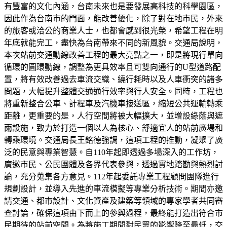
有豐富的文化內涵，台南未來也是要發展高科技的科學園區，
因此作為台南市的門面，能改善優化，除了對在地市民，外來
的旅客或洽公的商業人士，也都會感到很光榮，希望工程在明
年底就能完工，盡快為台南帶來不同的新風貌。交通局說明，
本次站前交通動線改善工程的最大亮點之一，即是將現行單向
循環的圓環動線，調整為更具效率且可雙向通行的U型道路配
置，將有效改善過去車流交織、繞行耗時以及人車衝突的諸多
問題，大幅提升整體交通通行效率與行人安全。同時，工程也
將重新整合公車、計程車及汽機車接送區，縮短公共運輸轉乘
距離，更重要的是，人行空間將被大幅擴大，並增設綠蔭與遮
雨設施，致力於打造一個以人為核心、舒適宜人的站前廣場和
轉乘環境。交通局長王銘德強調，這項工程的推動，凝聚了廣
泛的民意與專業智慧。自110年起即透過多場深入的工作坊，
廣邀市民、公民團體及各界代表參與，透過實地踏勘與熱烈討
論，充分蒐集各方意見。112年起委託專業工程顧問團隊進行
規劃設計，並導入先進的車流模擬等專業分析技術。期間亦邀
請交通、都市設計、文化資產及建築等領域的專家學者共同審
查討論，確保這項由下而上的參與過程，最終能打造出符合市
民期待的站前空間。為將施工期間對民眾的影響降至最低，交