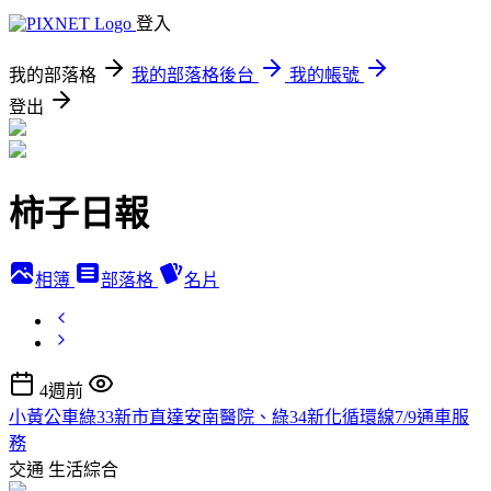
登入
我的部落格
我的部落格後台
我的帳號
登出
柿子日報
相簿
部落格
名片
4週前
小黃公車綠33新市直達安南醫院、綠34新化循環線7/9通車服
務
交通
生活綜合