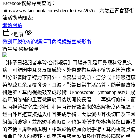
Facebook粉絲專頁查詢：
https://www.facebook.com/sixteenfestival/2026十六歲正青春藝術
節活動時間表:
繼續閱讀
4週前
微創耳膜修補的選擇耳內視鏡鼓室成形術
衛生局
醫療保健
【柿子日報記者李玲/台南報導】耳膜穿孔是耳鼻喉科常見疾
病，可能因中耳炎反覆感染、外傷或掏耳朵不慎等原因造成。
部分患者除了聽力下降外，也容易因洗頭、游泳或上呼吸道感
染導致耳朵反覆發炎、耳漏，影響日常生活品質。隨著醫療技
術進步，耳內視鏡鼓室成形術（Endoscopic Tympanoplasty）成
為耳膜修補的重要微需於耳後切開較長傷口，再進行修補；而
耳內視鏡鼓室成形術則利用直徑僅數毫米的高解析度內視鏡，
經由外耳道直接進入中耳完成手術，大幅減少耳後切口及正常
組織的破壞，並縮短手術時間，也能降低術後疼痛與傷口照護
的不便。周醫師說明，相較於傳統顯微鏡手術，耳內視鏡具備
廣角且放大的視野，能更清楚觀察鼓膜及中耳內較隱蔽的構