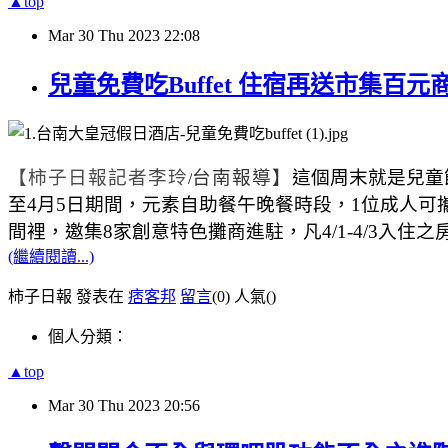
▲top
Mar
30
Thu
2023
22:08
兒童免費吃Buffet 住宿再送市集百元
【柿子日報記者李玲
台南報導】
這個周末就是兒童
/
至
4
月
5
日期間，元素自助餐午晚餐時段，
1
位成人可
間裡，邀集
8
家創意特色攤商進駐，凡
4/1-4/3
入住之
(繼續閱讀...)
柿子日報 發表在
痞客邦
留言
(0)
人氣(
)
個人分類：
▲top
Mar
30
Thu
2023
20:56