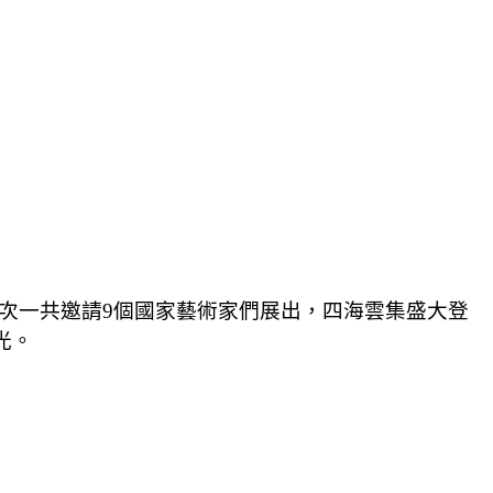
次一共邀請
9
個國家藝術家們展出，四海雲集盛大登
光。