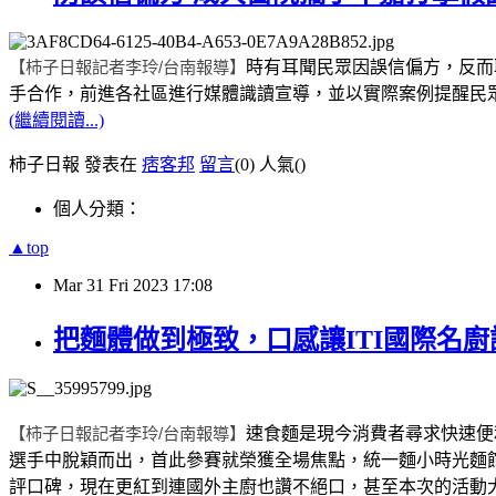
【柿子日報記者李玲
/
台南報導】
時有耳聞民眾因誤信偏方，反而
手合作，前進各社區進行媒體識讀宣導，並以實際案例提醒民
(繼續閱讀...)
柿子日報 發表在
痞客邦
留言
(0)
人氣(
)
個人分類：
▲top
Mar
31
Fri
2023
17:08
把麵體做到極致，口感讓ITI國際名廚
【柿子日報記者李玲
/
台南報導】
速食麵是現今消費者尋求快速便
選手中脫穎而出，首此參賽就榮獲全場焦點，統一麵小時光麵
評口碑，現在更紅到連國外主廚也讚不絕口，甚至本次的活動