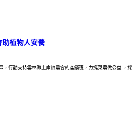
會助植物人安養
霖，行動支持雲林縣土庫鎮農會的產銷班，力挺菜農做公益 ，