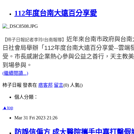
112年度台南大遠百分享愛
近年來台南市政府與台南
【柿子日報記者李玲
/
台南報導】
日社會局舉辦「112年度台南大遠百分享愛--
受。市長感謝企業熱心參與公益之善行，天主教美
到場參與。
(繼續閱讀...)
柿子日報 發表在
痞客邦
留言
(0)
人氣(
)
個人分類：
▲top
Mar
31
Fri
2023
21:26
防誤信偏方 成大醫院攜手中嘉打擊假