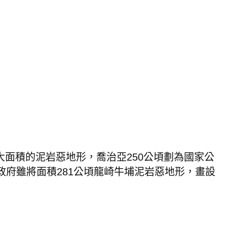
大面積的泥岩惡地形，喬治亞
250
公頃劃為國家公
政府雖將面積
281
公頃龍崎牛埔泥岩惡地形，畫設