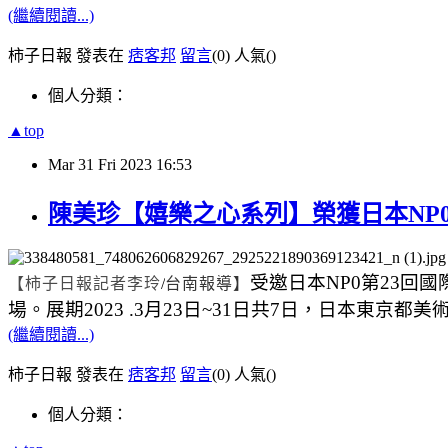
(繼續閱讀...)
柿子日報 發表在
痞客邦
留言
(0)
人氣(
)
個人分類：
▲top
Mar
31
Fri
2023
16:53
陳美珍【嬉樂之心系列】榮獲日本NP0
受邀日本
NP0
第
23
回國
【柿子日報記者李玲
/
台南報導】
場。展期
2023 .3
月
23
日
~31
日共
7
日，日本東京都美
(繼續閱讀...)
柿子日報 發表在
痞客邦
留言
(0)
人氣(
)
個人分類：