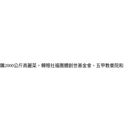
採購
2000
公斤高麗菜，轉贈社福團體創世基金會、五甲教養院和