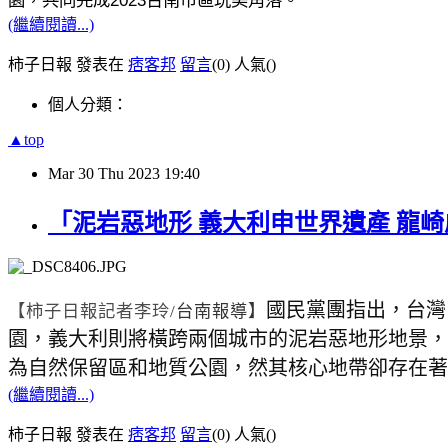
2023
園，共同完成
台南市區玩美角落。
(繼續閱讀...)
柿子日報 發表在
痞客邦
留言
(0)
人氣(
)
個人分類：
▲top
Mar
30
Thu
2023
19:40
「泥岩惡地形 義大利申世界遺產 龍
國民黨團指出，台灣
【柿子日報記者李玲
/
台南報導】
園，義大利則將橫跨兩個城市的泥岩惡地形地景，
為自然保留區和地質公園，然其核心地帶卻存在著
(繼續閱讀...)
柿子日報 發表在
痞客邦
留言
(0)
人氣(
)