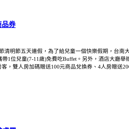
商品券
節清明節五天連假，為了給兒童一個快樂假期，台南
攜帶
1
位兒童
(7-11
歲
)
免費吃
Buffet
。另外，酒店大廳舉
房客，雙人房加碼贈送
100
元商品兌換券、
4
人房贈送
20