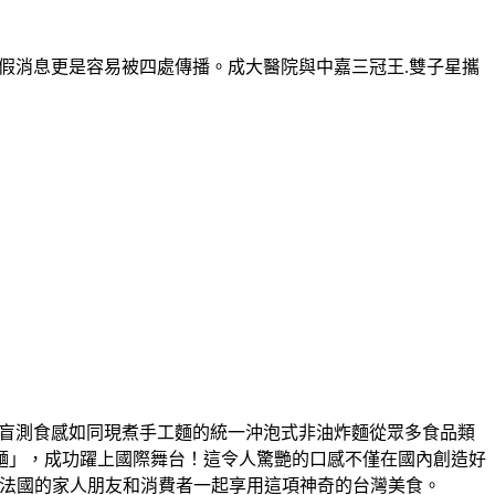
假消息更是容易被四處傳播。成大醫院與中嘉三冠王
.
雙子星攜
盲測食感如同現煮手工麵的統一沖泡式非油炸麵從眾多食品類
麵」，成功躍上國際舞台！這令人驚艷的口感不僅在國內創造好
法國的家人朋友和消費者一起享用這項神奇的台灣美食。