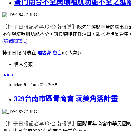
聲門閉合不全與環咽肌功能不全之進
【柿子日報記者李玲
台南報導】
/
陳先生經歷辛苦的腦出血
不全與環咽肌功能不全，讓食物哽在食道口，跟水流進氣管中
(繼續閱讀...)
柿子日報 發表在
痞客邦
留言
(0)
人氣(
)
個人分類：
▲top
Mar
30
Thu
2023
20:39
329台南市區青商會 玩美角落計畫
【柿子日報記者李玲
台南報導】
國際青年商會中華民國
/