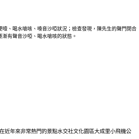
哽噎、喝水嗆咳、嗓音沙啞狀況；檢查發現，陳先生的聲門閉合
逐漸有聲音沙啞、喝水嗆咳的狀態。
在近年來非常熱門的景點水交社文化園區大成里小飛機公