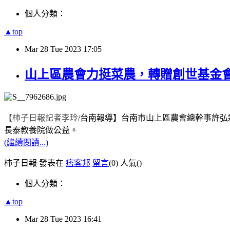
個人分類：
▲top
Mar
28
Tue
2023
17:05
山上區農會力挺菜農，轉贈創世基金
【柿子日報記者李玲
/
台南報導】
台南市山上區農會總幹事許弘
長泰教養院做公益。
(繼續閱讀...)
柿子日報 發表在
痞客邦
留言
(0)
人氣(
)
個人分類：
▲top
Mar
28
Tue
2023
16:41