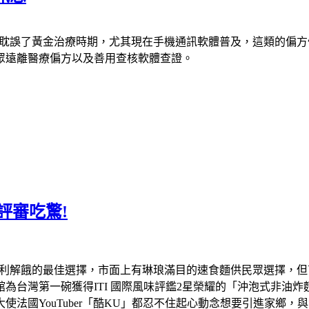
耽誤了黃金治療時期，尤其現在手機通訊軟體普及，這類的偏方
眾遠離醫療偏方以及善用查核軟體查證。
評審吃驚!
利解餓的最佳選擇，市面上有琳琅滿目的速食麵供民眾選擇，但
館為台灣第一碗獲得
ITI
國際風味評鑑
2
星榮耀的「沖泡式非油炸
大使法國
YouTuber
「酷
KU
」都忍不住起心動念想要引進家鄉，與