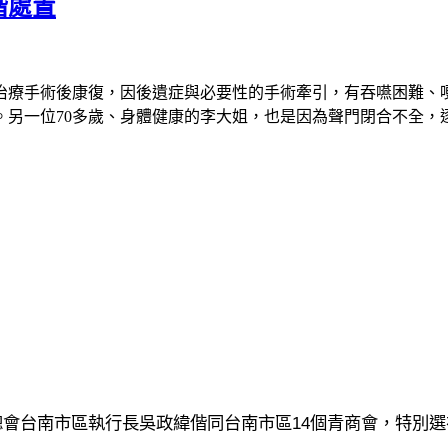
階處置
治療手術後康復，因後遺症與必要性的手術牽引，有吞嚥困難、
。另一位
70
多歲、身體健康的李大姐，也是因為聲門閉合不全，
14
總會台南市區執行長吳政緯偕同台南市區
個青商會，特別選