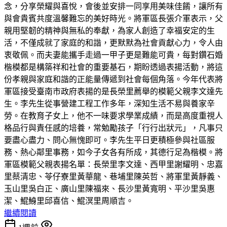
念，分享榮耀與喜悅，會後並安排一同享用美味佳餚，讓所有
與會貴賓共度溫馨難忘的美好時光。將軍區長張介軍表示，父
親用堅韌的精神與無私的奉獻，為家人創造了幸福安定的生
活，不僅成就了家庭的和諧，更默默為社會貢獻心力，令人由
衷敬佩。而夫妻能攜手走過一甲子更是難能可貴，每對鑽石婚
楷模都是構築祥和社會的重要基石，期盼透過表揚活動，將這
份孝親與家庭和諧的正能量傳遞到社會每個角落。今年代表將
軍區接受臺南市政府表揚的是長榮里薦舉的模範父親李文達先
生。李先生從事營建工程工作多年，深知生活不易與養家辛
勞。在教育子女上，他不一味要求學業成績，而是高度重視人
格品行與責任感的培養，常勉勵孩子「行行出狀元」，凡事只
要盡心盡力、問心無愧即可。李先生平日更積極參與社區服
務、熱心鄰里事務，如今子女各有所成，其德行足為楷模。將
軍區模範父親表揚名單：長榮里李文達、西甲里謝耀明、忠嘉
里蔡清忠、苓仔寮里黃華龍、巷埔里陳英哲、將軍里黃靜義、
玉山里吳白正、廣山里陳福來、長沙里黃寬明、平沙里吳惠
潔、鯤鯓里邱喜信、鯤溟里周順吉。
繼續閱讀