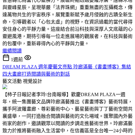
智慧轉化為當代心靈解方。展區終點透過婆羅浮屠、應縣木塔
與靈峰星辰，呈現華嚴「法界珠網」重重無盡的互攝概念，傳
達萬物共生的宇宙秩序。展覽重新賦予歲月侵蝕的古蹟全新生
命，引導觀者以「心包太虛」的視野，在資訊過載的當代尋得
安住身心的平靜力量。這座結合前沿科技與深厚人文底蘊的心
靈避風港，期待引導每一位走進展場的觀展者，在科技與藝術
的包覆中，重新尋得內心的平靜與力量。
繼續閱讀
1週前
DREAM PLAZA 週年慶藝文亮點 玲廊滿藝《書畫博客》集結
四大畫廊打造閱讀與藝術的對話
藝文活動
視覺設計
【柿子日報記者李玲/台南報導】歡慶DREAM PLAZA一週
年，統一集團藝文品牌玲廊滿藝推出《書畫博客》藝術特展，
攜手阿波羅畫廊、尊彩藝術中心、藝星藝術與丁丁藝術空間共
襄盛舉，一同打造融合閱讀與藝術的文化場域。匯聚國內外藝
術家的創作，邀請觀眾以閱讀的步調走進藝術世界。玲廊滿藝
致力於推將藝術融入生活當中，在信義區是全台唯一24小時的