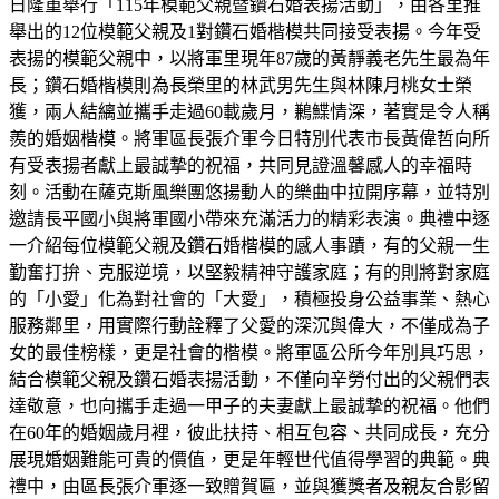
日隆重舉行「115年模範父親暨鑽石婚表揚活動」，由各里推
舉出的12位模範父親及1對鑽石婚楷模共同接受表揚。今年受
表揚的模範父親中，以將軍里現年87歲的黃靜義老先生最為年
長；鑽石婚楷模則為長榮里的林武男先生與林陳月桃女士榮
獲，兩人結縭並攜手走過60載歲月，鶼鰈情深，著實是令人稱
羨的婚姻楷模。將軍區長張介軍今日特別代表市長黃偉哲向所
有受表揚者獻上最誠摯的祝福，共同見證溫馨感人的幸福時
刻。活動在薩克斯風樂團悠揚動人的樂曲中拉開序幕，並特別
邀請長平國小與將軍國小帶來充滿活力的精彩表演。典禮中逐
一介紹每位模範父親及鑽石婚楷模的感人事蹟，有的父親一生
勤奮打拚、克服逆境，以堅毅精神守護家庭；有的則將對家庭
的「小愛」化為對社會的「大愛」，積極投身公益事業、熱心
服務鄰里，用實際行動詮釋了父愛的深沉與偉大，不僅成為子
女的最佳榜樣，更是社會的楷模。將軍區公所今年別具巧思，
結合模範父親及鑽石婚表揚活動，不僅向辛勞付出的父親們表
達敬意，也向攜手走過一甲子的夫妻獻上最誠摯的祝福。他們
在60年的婚姻歲月裡，彼此扶持、相互包容、共同成長，充分
展現婚姻難能可貴的價值，更是年輕世代值得學習的典範。典
禮中，由區長張介軍逐一致贈賀匾，並與獲獎者及親友合影留