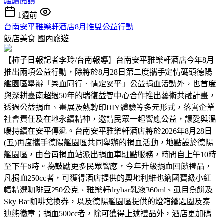
繼續閱讀
1週前
台南安平雅樂軒酒店8月推雙公益行動
飯店美食
國內旅遊
【柿子日報記者李玲/台南報導】台南安平雅樂軒酒店今年8月
推出兩項公益行動，除將於8月28日第二度攜手定情碼頭德陽
艦園區舉辦「樂血同行．情定安平」公益捐血活動外，也首度
與深耕臺南超過50年的瑞復益智中心合作推出藝術共融計畫，
透過公益捐血、畫展及熱轉印DIY體驗等多元形式，落實企業
社會責任及在地永續精神，邀請民眾一起響應公益，讓愛與溫
暖持續在安平傳遞。台南安平雅樂軒酒店將於2026年8月28日
(五)再度攜手德陽艦園區共同舉辦的捐血活動，地點設於德陽
艦園區，由台南捐血站派出捐血車駐點服務，時間自上午10時
至下午6時。為鼓勵更多民眾響應，今年升級捐血回饋禮品，
凡捐血250cc者，可獲得酒店提供的奧地利維也納國寶級小紅
帽精選咖啡豆250公克、雅樂軒drybar乳液360ml、虱目魚餅及
Sky Bar咖啡兌換券，以及德陽艦園區提供的燈箱鑰匙圈及泰
迪熊徽章；捐血500cc者，除可獲得上述禮品外，酒店更加碼