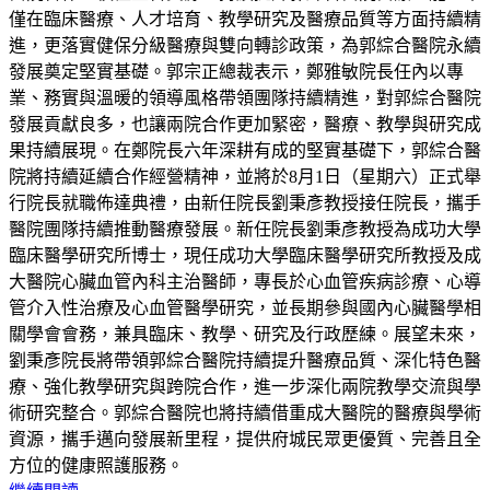
僅在臨床醫療、人才培育、教學研究及醫療品質等方面持續精
進，更落實健保分級醫療與雙向轉診政策，為郭綜合醫院永續
發展奠定堅實基礎。郭宗正總裁表示，鄭雅敏院長任內以專
業、務實與溫暖的領導風格帶領團隊持續精進，對郭綜合醫院
發展貢獻良多，也讓兩院合作更加緊密，醫療、教學與研究成
果持續展現。在鄭院長六年深耕有成的堅實基礎下，郭綜合醫
院將持續延續合作經營精神，並將於8月1日（星期六）正式舉
行院長就職佈達典禮，由新任院長劉秉彥教授接任院長，攜手
醫院團隊持續推動醫療發展。新任院長劉秉彥教授為成功大學
臨床醫學研究所博士，現任成功大學臨床醫學研究所教授及成
大醫院心臟血管內科主治醫師，專長於心血管疾病診療、心導
管介入性治療及心血管醫學研究，並長期參與國內心臟醫學相
關學會會務，兼具臨床、教學、研究及行政歷練。展望未來，
劉秉彥院長將帶領郭綜合醫院持續提升醫療品質、深化特色醫
療、強化教學研究與跨院合作，進一步深化兩院教學交流與學
術研究整合。郭綜合醫院也將持續借重成大醫院的醫療與學術
資源，攜手邁向發展新里程，提供府城民眾更優質、完善且全
方位的健康照護服務。