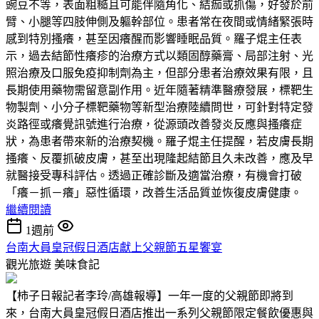
豌豆不等，表面粗糙且可能伴隨角化、結痂或抓傷，好發於前
臂、小腿等四肢伸側及軀幹部位。患者常在夜間或情緒緊張時
感到特別搔癢，甚至因癢醒而影響睡眠品質。羅子焜主任表
示，過去結節性癢疹的治療方式以類固醇藥膏、局部注射、光
照治療及口服免疫抑制劑為主，但部分患者治療效果有限，且
長期使用藥物需留意副作用。近年隨著精準醫療發展，標靶生
物製劑、小分子標靶藥物等新型治療陸續問世，可針對特定發
炎路徑或癢覺訊號進行治療，從源頭改善發炎反應與搔癢症
狀，為患者帶來新的治療契機。羅子焜主任提醒，若皮膚長期
搔癢、反覆抓破皮膚，甚至出現隆起結節且久未改善，應及早
就醫接受專科評估。透過正確診斷及適當治療，有機會打破
「癢－抓－癢」惡性循環，改善生活品質並恢復皮膚健康。
繼續閱讀
1週前
台南大員皇冠假日酒店獻上父親節五星饗宴
觀光旅遊
美味食記
【柿子日報記者李玲/高雄報導】一年一度的父親節即將到
來，台南大員皇冠假日酒店推出一系列父親節限定餐飲優惠與