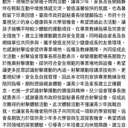
動外，現場亦安排親子烤肉活動，讓青少年、家長及各網絡夥
伴在輕鬆互動中增進情感交流，營造溫馨愉快的氛圍，也為暑
假留下珍貴回憶。臺南市政府副秘書長徐健麟指出，市府十分
重視兒少的身心健康與多元學習機會，希望透過此次活動，讓
孩子接觸平時較少體驗的運動項目，在專業教練指導及完善安
全措施下，建立正確運動觀念與安全意識。同時藉由家長及各
網絡單位共同參與，攜手營造支持兒少健康成長的友善環境，
也感謝射擊協會提供專業場地、設備及教練團隊，共同促成此
次活動。射擊協會理事長蔡岳勳表示，柳營運動靶場長期致力
於推廣射擊運動，提供符合安全規範的專業場地與設備，希望
讓更多民眾認識射擊運動的內涵。射擊運動除講求技術外，更
重視紀律、安全及自我管理，因此本次特別安排專業教練全程
陪同指導，期盼透過親身體驗，讓青少年及家長建立正確觀
念，也進一步認識射擊運動的價值與精神。兒少協會理事長施
斌惠表示，感謝臺南市政府徐副秘書長媒合射擊協會，促成此
次難得的射擊體驗活動。此次體驗活動不僅讓青少年挑戰自
我，也讓家長有機會陪伴孩子共同完成一項新的學習經驗。協
會長期致力於提供青少年多元學習與生涯探索機會，希望透過
不同領域的探索體驗，引導青少年培養正向休閒興趣，建立自