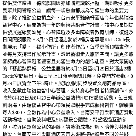
提供雙倍贈禮，德陽艦園區亦加贈熊讚乾拌麵，期盼吸引更多
民眾共同響應公益，讓每一袋熱血都成為守護生命的重要力
量。除了推動公益捐血外，台南安平雅樂軒酒店今年也與瑞復
益智中心，展開為期一年的藝術共融合作計畫，該中心長期提
供發展遲緩嬰幼兒、心智障礙及多重障礙者教育訓練、復健及
日間照顧服務。8月13日起酒店將於2樓房客專屬Kid's Club長
期展示「愛・幸福小作所」創作者作品，每季更新10幅畫作，
並每月支持畫作展示計畫，透過藝術走入旅宿空間，讓更多旅
客認識心智障礙者豐富且充滿生命力的創作能量。對大眾開放
的「藝起熱翻轉」公益畫展將於8月13日至8月29日於酒店2樓
Tactic空間展出，每日早上11時至晚間11時，免費開放參觀，8
月29日展覽至下午5時止。展覽期間同步設置文創商品專區，
收入全數由瑞復益智中心管理，支持身心障礙者持續創作。亦
將於8月22日及8月29日舉辦公益熱轉印DIY體驗活動，每日規
劃兩場，由瑞復益智中心帶領民眾親手完成藝術創作，體驗費
每人$300，全數作為中心公益收入。台南安平雅樂軒酒店贊助
活動場地、自助飲料吧及Sky觀景台體驗，希望透過互動參
與，拉近民眾與公益的距離，讓藝術成為理解、陪伴與共融的
橋梁。台南安平雅樂軒酒店表示未來將持續攜手不同公益夥