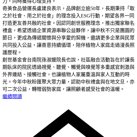
力，同時獲得心理支持。
奇美食品營運長盧建良表示，品牌創立逾50年，長期秉持「取
之於社會、用之於社會」的理念投入ESG行動，期望各界一同
打造更友善共融的社會。因認同創世服務理念，推出獨家聯名
禮盒，希望透過企業資源串聯公益夥伴，讓中秋不只是團圓的
節日，更成為傳遞關懷與分享愛的契機，邀請更多企業與民眾
共同投入公益，讓善意持續循環，陪伴植物人家庭走過漫長照
護歷程。
創世基金會台南院孫淑媛院長也說，社區融合活動旨在於讓長
期臥床的院民透過視覺、聽覺、觸覺與嗅覺等多重感官刺激與
外界連結、接觸社會，也讓植物人家屬重溫與家人互動的時
光。今年中秋盼匯聚大眾力量，認助中秋禮盒與在地文旦，亦
可二次公益，轉贈弱勢家庭，讓照顧者感受社會的溫暖。
繼續閱讀