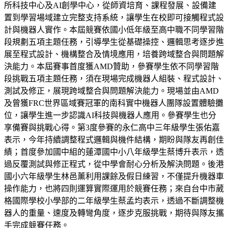
所科技中心及AI創學中心，從師資培育、課程發展、設備建
置到學習場域建立完整支持系統，讓學生在校即可接觸程式設
計與機器人實作。本屆競賽依國小低年級至高中職不同學習階
段規劃五項主題任務，引導學生從基礎操控、邏輯思考逐步進
展至程式設計、機構整合及情境應用，培養跨域整合與問題解
決能力。本屆賽事首度獲AMD贊助，參賽學生依不同學習階
段挑戰五項主題任務，須在現場完成機器人組裝、程式設計、
測試及修正，展現跨域整合與問題解決能力。現場並由AMD
及曾獲FRC世界區域賽冠軍的南科實中機器人團隊設置體驗攤
位，讓學生進一步認識AI科技與機器人應用。參賽學生也分
享備賽與挑戰心得。第3度參賽的永仁高中三年級學生張佑嘉
表示，今年持續調整程式邏輯與機件結構，期盼與隊友再創佳
績；首度參加國中組的蓮潭國中小八年級學生蔡博升表示，透
過反覆測試與修正程式，從中學會耐心分析及解決問題。後港
國小六年級學生林邑薰利用課餘及假日練習，不僅提升機器車
操作能力，也將四則運算實際運用於競賽任務；來自台中市葳
格國際學校小學部的二年級學生蔡孟均表示，透過不斷調整機
器人的重量、速度及轉彎角度，逐步克服挑戰，期待與隊友攜
手完成競賽任務。