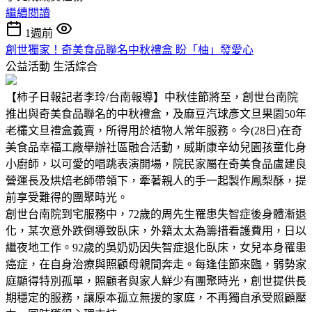
繼續閱讀
1週前
創世獨家！奇美食品聯名中秋禮盒 盼「柚」發愛心
公益活動
生活綜合
【柿子日報記者李玲/台南報導】中秋佳節將至，創世台南院
推出與奇美食品聯名的中秋禮盒，及麻豆汽球彥文旦果園50年
老欉文旦禮盒義賣，所得用於植物人常年服務。今(28日)在奇
美食品幸福工廠舉辦社區融合活動，威斯康辛幼兒園孩童化身
小廚師，以可愛的唱跳表演開場，院民家屬在奇美食品盧建良
營運長及烘焙老師帶領下，牽著親人的手一起製作鳳梨酥，提
前享受難得的團聚時光。
創世台南院到宅服務中，72歲的周先生罹患失智症後身體漸退
化，某次意外跌倒導致臥床，外籍太太為籌措看護費用，日以
繼夜地工作。92歲的吳奶奶因失智症退化臥床，女兒本身罹患
癌症，在自身治療與照顧母親間奔走。每逢佳節來臨，弱勢家
庭顯得特別孤單，照顧者與家人鮮少有團聚時光，創世提供長
期穩定的服務，讓原本孤立無援的家庭，不再獨自承受照顧壓