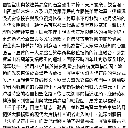
國響堂山與敦煌莫高窟的石窟藝術精粹、天津獨樂寺觀音閣、
山西應縣木塔，以及印尼婆羅浮屠的立體曼荼羅建築。透過沉
浸式影像投影與數位視覺修復，將原本不可移動、歲月侵蝕的
古代文明遺址，轉化為可以被當代觀眾身歷其境感知、體悟與
理解的精神空間。展覽不僅重現古代石窟與建築的視覺全貌，
更透過光影聲效與多感官體驗，將佛教古老智慧中關於覺察、
安住與精神轉譯的深刻意涵，轉化為當代大眾得以感知的心靈
語言。展覽的一大亮點在於學術與數位技術的深度融合。針對
響堂山石窟等受損嚴重的遺址，團隊歷時四年比對散落全球的
佛頭殘件，運用3D掃描與攝影測量技術高精度重構空間。流
動的光影皆源於嚴謹考古數據，展場更仿照古代石窟的包裹式
設計，讓觀者置身於經文、壁畫與聲光交織的氛圍中，體驗朝
聖者內觀自省的心靈轉化。展覽動線精心串聯八大單元，打造
跨越時空的心靈朝聖之路。從菩提迦耶的悟道起願、鹿野苑初
轉法輪，到響堂山與敦煌莫高窟的經變圖；展覽更以獨樂寺
「千手千眼」回應全球志工動員，並以莫高窟本生故事連結骨
髓與大體捐贈的現代大捨精神。觀者走入其中，能深刻體悟
「法華是走出來」的當代實踐。除了視覺震撼，展覽更將古老