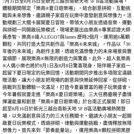
7月31日至8月16日至新光三越台南新天地 5F B區活動廣場，
體驗期間限定「樂高®夏日遊樂場」，結合創意拼砌、互動挑
戰與未來想像，邀請親子家庭在玩樂中激發創意與想像力。活
動規劃三大關卡展開夏日冒險，帶領大小朋友透過音樂、運動
與拼砌一同開啟玩樂模式，現場更展出由樂高®專業認證大師
黃彥智、樂高®達人LEGO7與James 歷時2個月、運用逾6萬顆
顆粒，共同打造大型共創作品「樂高®未來城」，作品以「30
年後的未來城」為創作主題，透過充滿想像力的未來場景與豐
富細節，展現樂高®無限的創造力與驚喜。此外，超人氣樂高
®人偶小樂也將於8月1日及8月8日驚喜現身，陪伴親子家庭一
起留下夏日限定的玩樂回憶，活動期間同步推出多項限定滿額
贈活動，讓大小朋友把現場的創意與快樂延伸回家，從拼砌、
挑戰到互動體驗一次滿足，打造今夏最豐富的親子玩樂盛會。
今年暑假就要走進「樂高®夏日遊樂場」 三大任務邀親子盡情
揮灑能量和創意「樂高®夏日遊樂場」於台南正式展開！即日
起至8月16日於新光三越台南新天地 5F B區活動廣場熱鬧登
場，以充滿創意與活力的三大任務關卡，邀請大小朋友一起開
啟夏日玩樂模式，透過拼砌、律動與運動挑戰，盡情釋放無限
想像力。首先來到「節奏能量站」，運用樂高®顆粒拼砌黑膠