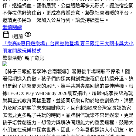
伴，透過捐血、藝術展覽、公益體驗等多元形式，讓旅宿空間
不僅提供舒適住宿，更成為傳遞善意、凝聚社會溫暖的平台，
邀請更多民眾一起加入公益行列，讓愛持續發生。
繼續閱讀
1週前
「樂高®夏日遊樂場」台南壓軸登場 夏日限定三大關卡與大小
朋友開啟玩樂模式
歡樂活動ˋ
親子育兒
【柿子日報記者李玲/台南報導】暑假後半場精彩不停歇！隨
著假期進入倒數，孩子們的探索與創意旅程仍在持續升溫。這
也是親子抓緊夏天的尾巴、攜手共創專屬回憶的最佳時機。根
據LEGO® Play Well Study 2026調查指出，超過9成家長認為玩
樂與正式教育同樣重要，並認同玩樂有助於培養創造力、溝通
力及解決問題等未來關鍵能力，且有超過9成台灣家長認為家
庭需要更多親子共玩的時間。品牌相信玩樂不只是娛樂，更是
孩子培養創造力、想像力與解決問題能力的重要過程，鼓勵大
小朋友在玩樂中探索世界。因此，今年暑假邀請大小朋友，於