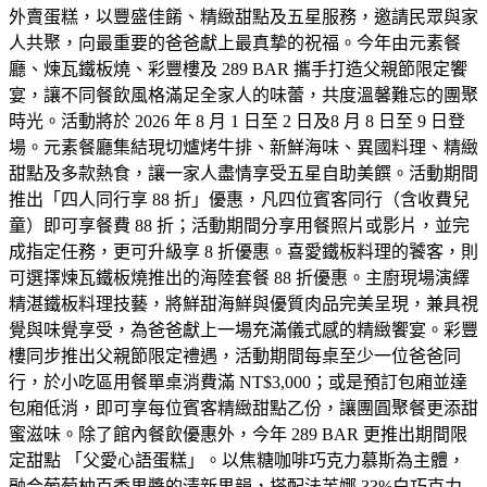
外賣蛋糕，以豐盛佳餚、精緻甜點及五星服務，邀請民眾與家
人共聚，向最重要的爸爸獻上最真摯的祝福。今年由元素餐
廳、煉瓦鐵板燒、彩豐樓及 289 BAR 攜手打造父親節限定饗
宴，讓不同餐飲風格滿足全家人的味蕾，共度溫馨難忘的團聚
時光。活動將於 2026 年 8 月 1 日至 2 日及8 月 8 日至 9 日登
場。元素餐廳集結現切爐烤牛排、新鮮海味、異國料理、精緻
甜點及多款熱食，讓一家人盡情享受五星自助美饌。活動期間
推出「四人同行享 88 折」優惠，凡四位賓客同行（含收費兒
童）即可享餐費 88 折；活動期間分享用餐照片或影片，並完
成指定任務，更可升級享 8 折優惠。喜愛鐵板料理的饕客，則
可選擇煉瓦鐵板燒推出的海陸套餐 88 折優惠。主廚現場演繹
精湛鐵板料理技藝，將鮮甜海鮮與優質肉品完美呈現，兼具視
覺與味覺享受，為爸爸獻上一場充滿儀式感的精緻饗宴。彩豐
樓同步推出父親節限定禮遇，活動期間每桌至少一位爸爸同
行，於小吃區用餐單桌消費滿 NT$3,000；或是預訂包廂並達
包廂低消，即可享每位賓客精緻甜點乙份，讓團圓聚餐更添甜
蜜滋味。除了館內餐飲優惠外，今年 289 BAR 更推出期間限
定甜點 「父愛心語蛋糕」。以焦糖咖啡巧克力慕斯為主體，
融合葡萄柚百香果醬的清新果韻，搭配法芙娜 33%白巧克力