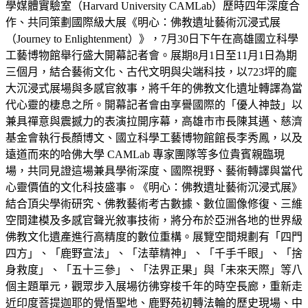
學媒體實驗室（Harvard University CAMLab）歷時四年深度合
作、共同策劃國際級大展《明心：佛教遺址藝術沉浸式展
（Journey to Enlightenment）》，7月30日下午在高雄國立科學
工藝博物館舉行盛大開幕記者會。展期8月1日至11月1日為期
三個月，結合藝術文化、古代文明與尖端科技，以723坪的龐
大沉浸式展場與多感官敘事，將千年的佛教文化遺址轉譯為當
代心靈的棲息之所。開幕記者會由享譽國際的「優人神鼓」以
兼具禪意與震撼力的表演拉開序幕，高雄市市長陳其邁、慈濟
基金會執行長顏博文、國立科學工藝博物館館長李秀鳳，以及
遠道而來的哈佛大學 CAMLab 專家團隊等多位貴賓親臨現
場，共同見證這場兼具學術深度、國際視野、藝術轉譯與當代
心靈價值的文化科技盛事。《明心：佛教遺址藝術沉浸式展》
結合頂尖學術研究、佛教藝術考古數據、數位圖像修復、三維
空間建模及多感官聲光敘事技術，將分布於亞洲各地的世界級
佛教文化遺產進行高精度的數位重構。展覽空間規劃有「四門
四方」、「鹿野宣法」、「法華精神」、「千手千眼」、「捨
身救度」、「五十三參」、「法界正果」與「未來天際」等八
個主題單元，觀眾步入展場彷彿穿梭千年的時空長廊，重新走
近印度菩提迦耶的覺悟聖地、鹿野苑初轉法輪的歷史現場、中