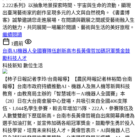
2.222系列》以抽象地景探索時間、宇宙與生命的流動，顯現
出臺灣藝術家的創作呈現多元的人文與自然視角。《書畫博
客》誠摯邀請您走進展場，在閱讀與觀展之間感受藝術融入生
活的魅力，共同展開一場屬於閱讀、藝術與生活的美好旅程。
繼續閱讀
1週前
台南AI機器人全國賽隊伍創新高市長黃偉哲加碼冠軍獎金鼓
勵科技人才
科技新知
數位生活
【柿子日報記者李玲/台南報導】【農民時報記者林裕閎/台南
報導】台南市政府持續推動AI、機器人及無人機等新興科技
教育，由教育局主辦的「智慧城市－AI機器人全國賽」本
（28）日在大台南會展中心登場，共吸引來自全國406支隊
伍、1,044名學生參賽，較去年增加75隊、222人，參賽隊伍及
人數雙雙創下歷屆新高。台南市長黃偉哲親自出席開幕典禮為
選手加油打氣，並宣佈加碼各組冠軍獎金，鼓勵學生勇於投入
科技學習，培育未來科技人才。黃偉哲表示，AI與機器人已