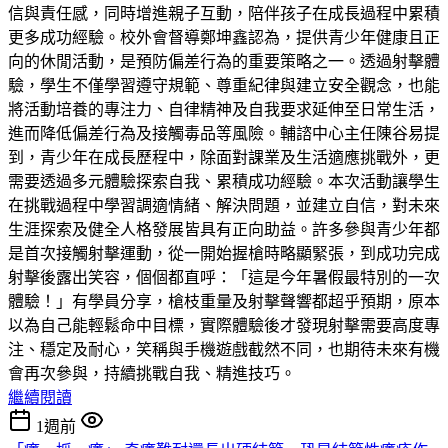
信與責任感，同時增進親子互動，陪伴孩子在成長過程中累積
更多成功經驗。校外會督導鄭坤鑫認為，提供青少年健康且正
向的休閒活動，是預防偏差行為的重要策略之一。透過射擊體
驗，學生不僅學習遵守規範、尊重紀律與建立安全觀念，也能
將活動培養的專注力、自律精神及自我要求延伸至日常生活，
進而降低偏差行為及接觸毒品等風險。輔諮中心主任陳谷易提
到，青少年在成長歷程中，除面對課業及生活適應挑戰外，更
需要透過多元體驗探索自我、累積成功經驗。本次活動讓學生
在挑戰過程中學習調適情緒、解決問題，並建立自信，對未來
生涯探索及健全人格發展皆具有正向助益。許多參與青少年都
是首次接觸射擊運動，從一開始握槍時略顯緊張，到成功完成
射擊後露出笑容，個個都直呼：「這是今年暑假最特別的一次
體驗！」有學員分享，槍枝重量及射擊聲響都超乎預期，原本
以為自己能輕鬆命中目標，實際體驗後才發現射擊需要高度專
注、穩定及耐心，笑稱與手機遊戲截然不同，也期待未來有機
會再次參與，持續挑戰自我、精進技巧。
繼續閱讀
1週前