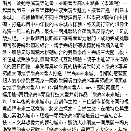
唱片，啟動專屬玩樂能量，並跟著樂高®主題曲〈樂派對〉一
起舞動節奏，在音樂律動中感受玩樂魅力。接著走進「創建未
來城」，根據抽到的不同主題發揮創意，以樂高®顆粒自由拼
砌，打造心目中30年後的未來城市樣貌，將天馬行空的想像化
為獨一無二的作品；最後一關挑戰結合運動與反應力的「足能
競技場」，抽取題目後瞄準正確答案奮力射門，成功完成挑戰
即可獲得鑰匙顆粒組合，親手完成拼砌後再將鑰匙插入能量
盤，體驗足球與積木拼砌結合的雙重樂趣。完成三大關卡後，
不僅能感受快樂能量與沉浸式互動體驗，親子也能留下充滿歡
笑的夏日回憶，享受專屬於今夏的精彩玩樂時光。樂高®專業
認證大師攜手樂高®達人打造「樂高®未來城」 引領創意藍圖
超人氣小樂驚喜現身一同歡樂開玩由樂高®專業認證大師黃彥
智攜手樂高®達人LEGO7與樂高®達人James，歷時兩個月，
運用逾6萬顆樂高®顆粒打造大型共創作品「樂高®未來城」，
以「30年後的未來城市」為創作主軸，三位創作者從不同的視
角詮釋未來生活樣貌，將太空探索、自然生態、在地特色與童
趣元素融入城市，透過一顆顆樂高®顆粒堆疊出一座結合科
技、人文與想像力的夢幻城市，邀請大小朋友一同展開一場充
滿驚喜的未來冒險。「樂高®未來城」呈現巨大太空人、科技