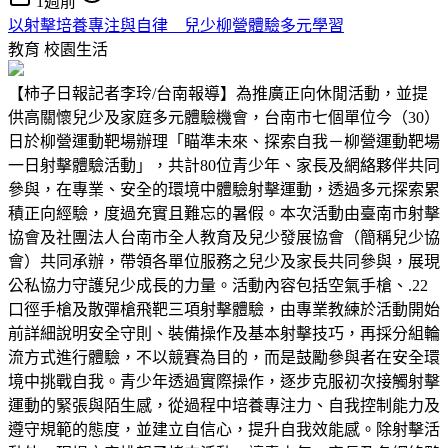
1週前
以射擊培養專注與自律 兒少柳營體驗多元學習
教育
校園生活
【柿子日報記者李玲/台南報導】為推廣正向休閒活動，並提
供高關懷兒少及家庭多元體驗機會，台南市七個單位今（30）
日於柳營運動靶場辦理「瞄準未來、探索自我－柳營運動靶場
一日射擊體驗活動」，共計80位青少年、家長及網絡夥伴共同
參與，在專業、安全的環境中體驗射擊運動，透過多元探索累
積正向經驗，度過充實且難忘的暑假。本次活動由臺南市射擊
協會及社團法人台南市全人教育及兒少發展協會（簡稱兒少協
會）共同承辦，帶領各單位服務之兒少及家長共同參與，展現
公私協力守護兒少成長的力量。活動內容包括空氣手槍、.22
口徑手槍及散彈槍飛靶三項射擊體驗，由專業教練於活動開始
前詳細說明安全守則、裝備操作及基本射擊技巧，再採分組輪
流方式進行體驗，不以競賽為目的，而是鼓勵參與者在安全環
境中挑戰自我。青少年透過實際操作，逐步克服初次接觸射擊
運動的緊張與陌生感，從過程中培養專注力、自我控制能力及
遵守規範的態度，並建立自信心，提升自我效能感。除射擊活