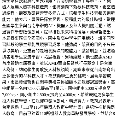
是全球科技發展的重要趨勢，台南積極發展半導體、AI、機
器人及無人機等科技產業，也持續向下紮根科技教育，希望透
過課程、競賽及研習營等多元方式，培養學生科技素養與創新
能力。他表示，暑假是探索興趣、累積能力的最佳時機，歡迎
全國學生參與台南舉辦的AI、機器人及無人機相關活動，透
過實作學習啟發創意，提早接軌未來科技發展。黃偉哲指出，
本屆賽事匯集全國國小、國中及高中學生同場競技，讓不同學
習階段的學生都能展現學習成果。他強調，競賽的目的不只是
爭取獎項，更重要的是培養解決問題能力、激發創意，並透過
與各地學生交流學習，拓展視野、累積經驗。他也感謝AMD
首度贊助本屆賽事，並以AMD董事長暨執行長蘇姿丰是台南
人為例，勉勵學生勇敢投入科技領域，期盼未來從台南培育出
更多優秀的AI科技人才。為鼓勵學生勇於挑戰、展現學習成
果，市長黃偉哲也在開幕典禮宣佈加碼本屆競賽冠軍獎金，高
中組第一名由7,500元提高至1萬元、國中組由5,000元提高至
7,000元、國小組由2,500元提高至4,000元，希望鼓勵更多學生
投入科技學習，在競賽中發揮創意、精進實力。教育局表示，
台南透過「113至116年機器人教育中程計畫」系統性推動機器
人教育，目前已建置110所機器人教育重點發展學校，並結合8