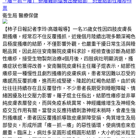
「癢－抓－癢」 奇癢難耐還長出硬結節 恐是結節性癢疹作
祟
衛生局
醫療保健
【柿子日報記者李玲/高雄報導】一名35歲女性因四肢皮膚長
期搔癢，經常忍不住反覆搔抓，近幾個月陸續出現多顆深褐色
且極度搔癢的結節，不僅影響外觀，也嚴重干擾日常生活與睡
眠品質，因此前往安南醫院皮膚科求診。經檢查後診斷為結節
性癢疹，接受生物製劑治療4個月後，四肢病灶明顯消退，搔
癢症狀也獲得改善。安南醫院皮膚科主任羅子焜表示，結節性
癢疹是一種慢性且劇烈搔癢的皮膚疾病，患者常因難以忍受的
癢感而反覆抓癢，進而形成堅硬、隆起的紅褐色結節。由於病
灶往往持續存在且反覆發作，不少患者長期受到睡眠障礙、情
緒困擾及社交壓力影響。羅子焜主任指出，結節性癢疹並非單
純皮膚表層發炎，而與免疫系統異常、神經纖維增生及神經免
疫交互作用有關。當發炎反應持續刺激神經末梢時，會產生強
烈搔癢感，患者因反覆搔抓導致皮膚屏障受損、角質增生及局
部發炎，形成所謂「癢－抓－癢」的惡性循環，使病情愈來愈
嚴重。臨床上，病灶多呈圓形或橢圓形結節，大小約從米粒至