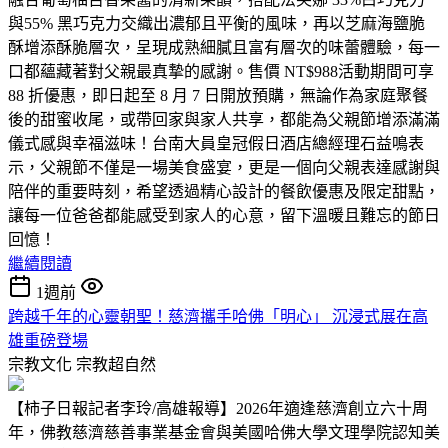
與55% 黑巧克力交織出濃郁且平衡的風味，再以芝麻海鹽脆
酥增添酥脆層次，呈現成熟細膩且富有層次的味蕾體驗，每一
口都蘊藏著對父親最真摯的感謝。售價 NT$988活動期間可享
88 折優惠，即日起至 8 月 7 日開放預購，無論作為家庭聚餐
後的甜蜜收尾，或帶回家與家人共享，都能為父親節增添滿滿
儀式感與幸福滋味！台南大員皇冠假日酒店總經理石益鳴表
示，父親節不僅是一場美食盛宴，更是一個向父親表達感謝與
陪伴的重要時刻，希望透過精心設計的餐飲優惠及限定甜點，
讓每一位爸爸都能感受到家人的心意，留下溫暖且難忘的節日
回憶！
繼續閱讀
1週前
跨越千年的心靈朝聖！慈濟攜手哈佛「明心」 沉浸式展在高
雄重磅登場
宗教文化
宗教超自然
【柿子日報記者李玲/高雄報導】2026年適逢慈濟創立六十周
年，佛教慈濟慈善事業基金會與美國哈佛大學文理學院認知美