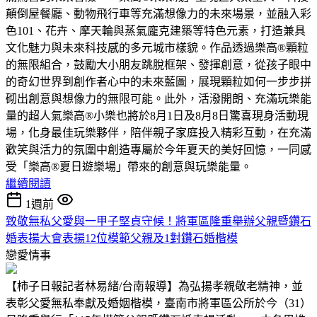
顛倒屋餐廳、動物飛行車等充滿想像力的未來場景，並融入彩
色101、花卉、摩天輪與蒸氣龐克建築等特色元素，打造兼具
文化魅力與未來科技感的多元城市樣貌。作品透過樂高®顆粒
的無限組合，鼓勵大小朋友跳脫框架、發揮創意，從孩子眼中
的奇幻世界到創作者心中的未來藍圖，展現顆粒如何一步步拼
砌出創意與想像力的無限可能。此外，活潑開朗、充滿玩樂能
量的超人氣樂高®小樂也將於8月1日及8月8日驚喜現身活動現
場，化身最佳玩樂夥伴，陪伴親子家庭投入精彩互動，在充滿
歡笑與活力的氛圍中創造專屬於今年夏天的美好回憶，一同感
受「樂高®夏日遊樂場」帶來的創意與玩樂能量。
繼續閱讀
1週前
致敬無私父愛與一甲子堅貞守候！將軍區隆重舉辦父親暨鑽石
婚表揚大會表揚12位模範父親及1對鑽石婚楷模
戀愛情事
【柿子日報記者林易緒/台南報導】為弘揚孝親敬老精神，並
表彰父愛無私奉獻及婚姻楷模，臺南市將軍區公所於今（31）