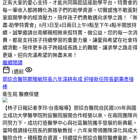
正有大家的愛心支持，才能共同築起這座助學平台。特賣會的
每一筆收入都將轉化為孩子們的助學資源，切實感愧不敢面對
家庭開學季的經濟壓力，陪伴孩子們勇敢邁向求學之路！「無
盡-助學特賣會」8月3日至4日兩日上午9點至下午4點半開放持
續，誠摯邀請台南鄉親相揪來逛特賣、做公益。您的每一次消
費，都是支持孩子持續學習的重要力量，讓愛與希望在社會持
續流動，陪伴更多孩子跨越成長路上的難關、讓求學之路走得
更遠，迎向充滿希望的無盡未來！
繼續閱讀
1週前
郭綜合醫院鄭雅敏院長六年深耕有成 迎接新任院長劉秉彥接
棒
衛生局
醫療保健
【柿子日報記者李玲/台南報導】郭綜合醫院自民國109年與國
立成功大學醫學院附設醫院展開合作經營以來，在兩院團隊共
同努力下，成功打造醫學中心與社區醫院攜手發展的新典範。
當時借調接任院長的鄭雅敏教授，六年來帶領團隊深化與成大
醫院合作，積極整合資源，持續提升郭綜合醫院醫療量能，不