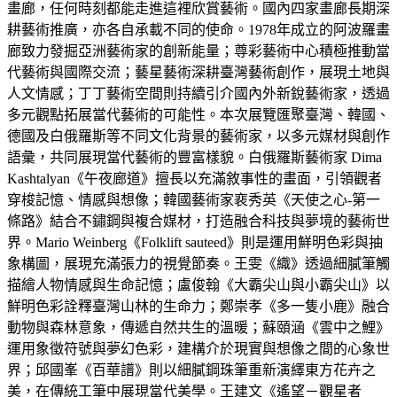
畫廊，任何時刻都能走進這裡欣賞藝術。國內四家畫廊長期深
耕藝術推廣，亦各自承載不同的使命。1978年成立的阿波羅畫
廊致力發掘亞洲藝術家的創新能量；尊彩藝術中心積極推動當
代藝術與國際交流；藝星藝術深耕臺灣藝術創作，展現土地與
人文情感；丁丁藝術空間則持續引介國內外新銳藝術家，透過
多元觀點拓展當代藝術的可能性。本次展覽匯聚臺灣、韓國、
德國及白俄羅斯等不同文化背景的藝術家，以多元媒材與創作
語彙，共同展現當代藝術的豐富樣貌。白俄羅斯藝術家 Dima
Kashtalyan《午夜廊道》擅長以充滿敘事性的畫面，引領觀者
穿梭記憶、情感與想像；韓國藝術家裵秀英《天使之心-第一
條路》結合不鏽鋼與複合媒材，打造融合科技與夢境的藝術世
界。Mario Weinberg《Folklift sauteed》則是運用鮮明色彩與抽
象構圖，展現充滿張力的視覺節奏。王雯《織》透過細膩筆觸
描繪人物情感與生命記憶；盧俊翰《大霸尖山與小霸尖山》以
鮮明色彩詮釋臺灣山林的生命力；鄭崇孝《多一隻小鹿》融合
動物與森林意象，傳遞自然共生的溫暖；蘇頤涵《雲中之鯉》
運用象徵符號與夢幻色彩，建構介於現實與想像之間的心象世
界；邱國峯《百華譜》則以細膩鋼珠筆重新演繹東方花卉之
美，在傳統工筆中展現當代美學。王建文《遙望－觀星者