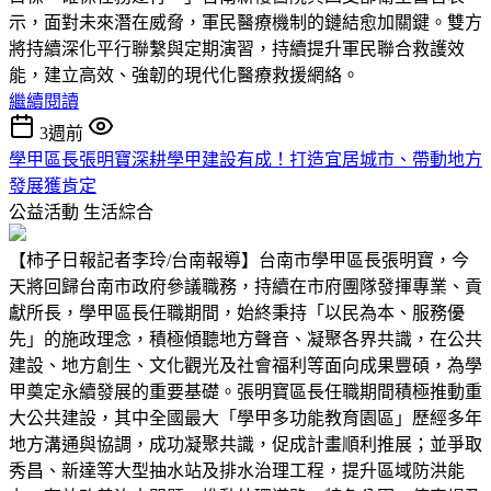
示，面對未來潛在威脅，軍民醫療機制的鏈結愈加關鍵。雙方
將持續深化平行聯繫與定期演習，持續提升軍民聯合救護效
能，建立高效、強韌的現代化醫療救援網絡。
繼續閱讀
3週前
學甲區長張明寶深耕學甲建設有成！打造宜居城市、帶動地方
發展獲肯定
公益活動
生活綜合
【柿子日報記者李玲/台南報導】台南市學甲區長張明寶，今
天將回歸台南市政府參議職務，持續在市府團隊發揮專業、貢
獻所長，學甲區長任職期間，始終秉持「以民為本、服務優
先」的施政理念，積極傾聽地方聲音、凝聚各界共識，在公共
建設、地方創生、文化觀光及社會福利等面向成果豐碩，為學
甲奠定永續發展的重要基礎。張明寶區長任職期間積極推動重
大公共建設，其中全國最大「學甲多功能教育園區」歷經多年
地方溝通與協調，成功凝聚共識，促成計畫順利推展；並爭取
秀昌、新達等大型抽水站及排水治理工程，提升區域防洪能