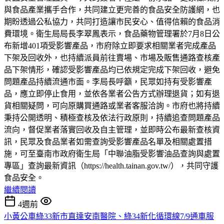
與食品產業攜手合作，共同建立更完善的食品安全防護網，也
期盼透過公私協力，共同打造讓市民安心、值得信賴的食品消
費環境。衛生局局長李翠鳳表示，食品藥物管理署於7月8日公
布新增401項受影響產品，市府除立即要求相關業者完成產品
下架及回收外，也持續派員前往賣場、市場及販售通路查核產
品下架情形，確認受影響產品均已依規定完成下架回收，避免
問題產品持續流通市面。李局長呼籲，民眾如持有受影響產
品，應立即停止食用，並依各業者公告方式辦理退貨；如有退
貨相關疑問，可向原購買通路或業者客服洽詢。市府也將持續
秉持公開透明、積極查核及依法行政原則，持續追查問題產品
流向，督促業者落實回收及自主管理，並即時公布最新查核資
訊，民眾及食品業者如需查詢受影響產品名單及相關處置措
施，可至臺南市政府衛生局「中聯油脂受影響油品查詢與處置
專區」查詢最新資訊（https://health.tainan.gov.tw/），共同守護
食品安全。
繼續閱讀
4週前
小黃公車綠33新市直達安南醫院、綠34新化循環線7/9通車服