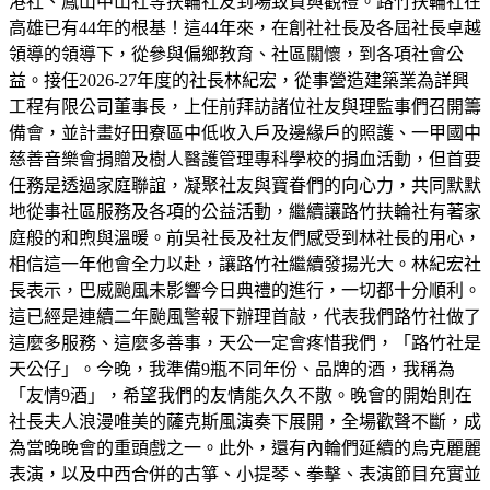
港社、鳳山中山社等扶輪社友到場致賀與觀禮。路竹扶輪社在
高雄已有44年的根基！這44年來，在創社社長及各屆社長卓越
領導的領導下，從參與偏鄉教育、社區關懷，到各項社會公
益。接任2026-27年度的社長林紀宏，從事營造建築業為詳興
工程有限公司董事長，上任前拜訪諸位社友與理監事們召開籌
備會，並計畫好田寮區中低收入戶及邊緣戶的照護、一甲國中
慈善音樂會捐贈及樹人醫護管理專科學校的捐血活動，但首要
任務是透過家庭聯誼，凝聚社友與寶眷們的向心力，共同默默
地從事社區服務及各項的公益活動，繼續讓路竹扶輪社有著家
庭般的和煦與溫暖。前吳社長及社友們感受到林社長的用心，
相信這一年他會全力以赴，讓路竹社繼續發揚光大。林紀宏社
長表示，巴威颱風未影響今日典禮的進行，一切都十分順利。
這已經是連續二年颱風警報下辦理首敲，代表我們路竹社做了
這麼多服務、這麼多善事，天公一定會疼惜我們，「路竹社是
天公仔」。今晚，我準備9瓶不同年份、品牌的酒，我稱為
「友情9酒」，希望我們的友情能久久不散。晚會的開始則在
社長夫人浪漫唯美的薩克斯風演奏下展開，全場歡聲不斷，成
為當晚晚會的重頭戲之一。此外，還有內輪們延續的烏克麗麗
表演，以及中西合併的古箏、小提琴、拳擊、表演節目充實並