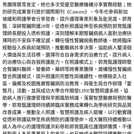
秀團隊獎等肯定，她也多次受邀至醫療機構分享實務經驗；她
的研究成果曾刊登於國際期刊《Cancers》，今年也參與新加
坡緩和照護學會分享發表，提升護理專業形象及能見度。郭育
甄：深耕腎臟照護28年，從透析照護延伸至疾病預防郭育甄護
理師長期投入透析照護，深刻理解末期腎臟病病人面對治療抉
擇時的不安與不確定感。轉任慢性腎臟病衛教師後，她將臨床
經驗投入疾病前端預防，推動醫病共享決策，協助病人釐清個
人價值與生活目標，選擇符合自身需求的治療方式，提升病人
的治療信心與自我照護能力。在照護模式上，郭育甄護理師整
合腎臟科醫師、營養師、藥師等跨專業團隊，建構慢性腎臟病
整合照護模式，提升照護的完整性與連續性。她積極走入社
區、偏鄉及校園推廣腎臟病防治教育，與衛生局合作辦理「愛
腎月」活動，並與成功大學合作開發LINE智慧照護系統，協
助病人進行健康管理與早期風險辨識，落實智慧醫療與預防醫
學。郭育甄護理師持續將臨床實務成果轉化為學術研究與品質
改善成果，推動全人照護、智慧照護及病人賦權，以行動實踐
從透析照護延伸至疾病預防的護理使命。成大醫院持續推動以
病人為中心的護理照護洪彩慈和郭育甄兩位護理師獲獎，不僅
是對兩人多年專業投入的肯定，也反映成大醫院持續推動以病