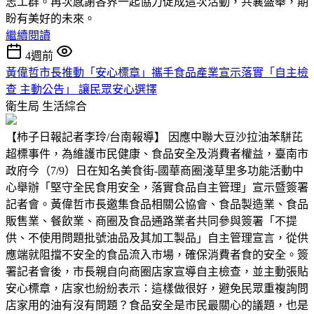
志工群。再次感謝各界一起協力促成這次活動，共襄盛舉，期
盼有美好的未來。
繼續閱讀
4週前
黃偉哲市長推動「安心標章」攜手食品產業宣示落實「自主檢
查 主動公告」 讓民眾安心選擇
衛生局
生活綜合
【柿子日報記者李玲/台南報導】 因應中聯大豆沙拉油苯駢芘
超標事件，為維護市民健康、食品安全及消費者權益，臺南市
政府今（7/9）日在知名美食街-國華商圈淺草里多功能活動中
心舉辦「堅守全民食用安全，落實食品自主管理」宣示暨簽署
記者會。黃偉哲市長邀集食品相關公協會、食品製造業、食品
販售業、餐飲業、商圈及食品通路業者共同參與簽署「不提
供、不使用問題批號油品及其加工製品」自主管理宣言，從供
應端就阻擋不安全的食品流入市場，確保消費者食的安全。簽
署記者會後，市長親自向商圈店家宣導自主檢查，並主動張貼
安心標章，店家也紛紛表示：這樣做很好，避免民眾重複詢問
店家用的油有沒有問題？食品安全是市民最關心的議題，也是