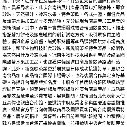
攜手中央、駐外單位及產業夥伴，打造更完善的國際行銷網
絡。農業局表示，此次台南館展出產品涵蓋包括爆爆珠、即食
珍珠、天然果汁、冷凍水果、特色茶飲、各式抹醬、保健食品
及熱帶水果加工品等多元品項，充分展現台南農產加工產業的
創新能量。其中，泰吉軒實業爆爆珠結合韓國飲食文化，推出
搭配蘇打餅乾及鮪魚罐頭的創新試吃方式，吸引眾多買主體
驗；福汎企業芝麻醬、鹹奶酥抹醬等產品獲韓國烘焙市場高度
關注；和旌生物科技即食珍珠、新鳳鳴茶業特色茶品、綠園牧
場天然果汁及冷凍水果、冠南生物科技水果系列產品及綠品國
際熱帶水果加工品，也都獲得韓國進口商及餐飲通路熱烈洽
詢，此外，新鳳鳴茶業更於展覽首日即成功接獲訂單，展現台
南食品加工產品符合國際市場需求，也為後續合作奠定良好基
礎。為提升台南品牌知名度，市府今年首度結合韓國地鐵站辦
理展售宣傳，鎖定通勤族及年輕族群推廣台南農產品，成功將
展覽效益延伸至消費市場。展覽期間，駐韓國台北代表部大使
丘高偉也親臨台南館，並邀請市府及業者參與國慶酒宴設攤推
廣，透過官方平台向韓國政商界及國際賓客行銷台南優質農特
產品。農業局指出，黃偉哲市長日前率團赴韓期間，也積極向
韓方建議延長台灣芒果優惠關稅，並持續與中央合作反映產業