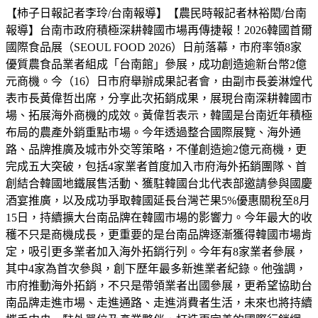
【柿子日報記者李玲/台南報導】【農民時報記者林裕閎/台南
報導】台南市政府積極深耕韓國市場再傳捷報！2026韓國首爾
國際食品展（SEOUL FOOD 2026）日前落幕，市府率領8家
優質農食品業者組成「台南館」參展，成功創造逾新台幣2億
元商機。今（16）日市府舉辦成果記者會，由副市長姜淋煌代
表市長黃偉哲出席，分享此次拓銷成果，展現台南深耕韓國市
場、拓展海外商機的成效。黃偉哲表示，韓國是台南近年積極
布局的農產外銷重點市場。今年透過整合國際展覽、海外通
路、品牌推廣及城市外交等策略，不僅創造逾2億元商機，更
完成五大突破，包括4家業者首度加入市府海外拓銷團隊、首
創結合韓國地鐵展售活動、獲駐韓國台北代表部邀請參與國慶
酒宴推廣，以及成功爭取韓國延長台灣芒果5%優惠關稅至8月
15日，持續擴大台南品牌在韓國市場的影響力。今年最大的收
穫不只是商機成長，更重要的是台南品牌逐漸獲得韓國市場肯
定，吸引更多業者加入海外拓銷行列。今年有8家業者參展，
其中4家為首次參與，創下歷年最多新進業者紀錄。他強調，
市府推動海外拓銷，不只是帶領業者出國參展，更希望協助台
南品牌走進市場、走進通路、走進消費者生活，未來也將持續