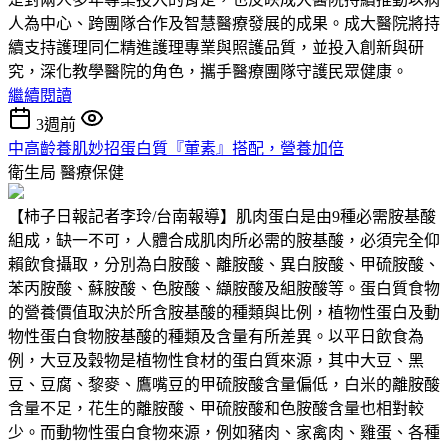
人為中心、跨團隊合作及智慧醫療發展的成果。成大醫院將持
續支持護理同仁精進護理專業與照護品質，並投入創新與研
究，深化教學醫院的角色，攜手醫療團隊守護民眾健康。
繼續閱讀
3週前
中高齡養肌妙招蛋白質『葷素』搭配，營養加倍
衛生局
醫療保健
【柿子日報記者李玲/台南報導】肌肉蛋白是由9種必需胺基酸
組成，缺一不可，人體合成肌肉所必需的胺基酸，必須完全仰
賴飲食攝取，分別為白胺酸、離胺酸、異白胺酸、甲硫胺酸、
苯丙胺酸、蘇胺酸、色胺酸、纈胺酸及組胺酸等。蛋白質食物
的營養價值取決於所含胺基酸的種類與比例，植物性蛋白及動
物性蛋白食物胺基酸的種類及含量有所差異。以平日飲食為
例，大豆及穀物是植物性食材的蛋白質來源，其中大豆、黑
豆、豆腐、黎麥、鷹嘴豆的甲硫胺酸含量偏低，白米的離胺酸
含量不足，花生的離胺酸、甲硫胺酸和色胺酸含量也相對較
少。而動物性蛋白食物來源，例如豬肉、家禽肉、雞蛋、各種