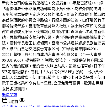
新化為台南的重要轉運樞紐，交通局自113年起已將綠14、綠
15兩條傳統公車路線成功轉型為小黃公車，為較外圍的礁坑、
五甲勢民眾提供固定班次及預約服務。新闢的綠34新化循環線
為首條環狀的小黃公車路線，行經外圍的知義、山仔腳與竹子
腳等傳統聚落，善用轎車優勢深入社區，讓小黃公車如同交通
微血管般駛入窄巷，使鄉親可以由家門口直達新化老街或新化
站，再轉乘綠幹支線前往市區，也可預約直達臺南醫院新化分
院，便利年長者回診或領藥。臺南市公共運輸處處長劉佳峰表
示，綠33由皇冠交通股份有限公司（中華衛星車隊06-291-
2222）營運，綠34則由成功汽車股份有限公司（台一大車隊
06-331-9555）提供服務。除固定班次外，也提供站牌方圓1公
里內的預約服務，預約需2人以上共乘，最遲在搭車前1日下午
5點前電話進線，或利用「大台南公車APP」預約。另小黃公
車比照公車收費，使用市民敬老卡、愛心卡可免費搭乘，使用
電子票證搭乘可享有基本里程8公里免費等優惠，歡迎市民朋
友們多加利用。
繼續閱讀
4週前