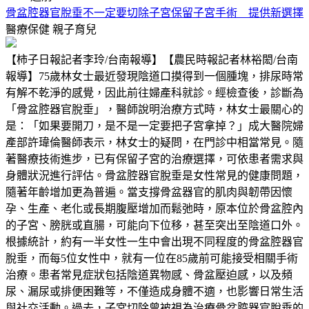
骨盆腔器官脫垂不一定要切除子宮保留子宮手術 提供新選擇
醫療保健
親子育兒
【柿子日報記者李玲/台南報導】【農民時報記者林裕閎/台南
報導】75歲林女士最近發現陰道口摸得到一個腫塊，排尿時常
有解不乾淨的感覺，因此前往婦產科就診。經檢查後，診斷為
「骨盆腔器官脫垂」，醫師說明治療方式時，林女士最關心的
是：「如果要開刀，是不是一定要把子宮拿掉？」成大醫院婦
產部許瑋倫醫師表示，林女士的疑問，在門診中相當常見。隨
著醫療技術進步，已有保留子宮的治療選擇，可依患者需求與
身體狀況進行評估。骨盆腔器官脫垂是女性常見的健康問題，
隨著年齡增加更為普遍。當支撐骨盆器官的肌肉與韌帶因懷
孕、生產、老化或長期腹壓增加而鬆弛時，原本位於骨盆腔內
的子宮、膀胱或直腸，可能向下位移，甚至突出至陰道口外。
根據統計，約有一半女性一生中會出現不同程度的骨盆腔器官
脫垂，而每5位女性中，就有一位在85歲前可能接受相關手術
治療。患者常見症狀包括陰道異物感、骨盆壓迫感，以及頻
尿、漏尿或排便困難等，不僅造成身體不適，也影響日常生活
與社交活動。過去，子宮切除曾被視為治療骨盆腔器官脫垂的