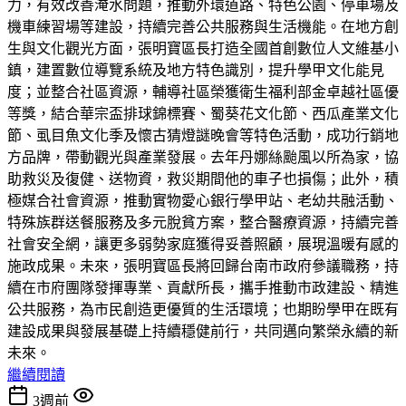
力，有效改善淹水問題，推動外環道路、特色公園、停車場及
機車練習場等建設，持續完善公共服務與生活機能。在地方創
生與文化觀光方面，張明寶區長打造全國首創數位人文維基小
鎮，建置數位導覽系統及地方特色識別，提升學甲文化能見
度；並整合社區資源，輔導社區榮獲衛生福利部金卓越社區優
等獎，結合華宗盃排球錦標賽、蜀葵花文化節、西瓜產業文化
節、虱目魚文化季及懷古猜燈謎晚會等特色活動，成功行銷地
方品牌，帶動觀光與產業發展。去年丹娜絲颱風以所為家，協
助救災及復健、送物資，救災期間他的車子也損傷；此外，積
極媒合社會資源，推動實物愛心銀行學甲站、老幼共融活動、
特殊族群送餐服務及多元脫貧方案，整合醫療資源，持續完善
社會安全網，讓更多弱勢家庭獲得妥善照顧，展現溫暖有感的
施政成果。未來，張明寶區長將回歸台南市政府參議職務，持
續在市府團隊發揮專業、貢獻所長，攜手推動市政建設、精進
公共服務，為市民創造更優質的生活環境；也期盼學甲在既有
建設成果與發展基礎上持續穩健前行，共同邁向繁榮永續的新
未來。
繼續閱讀
3週前