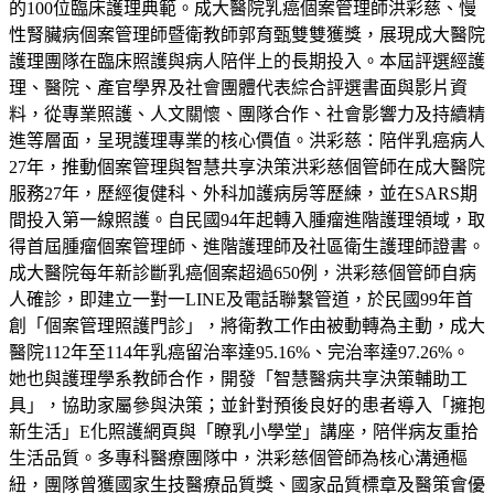
的100位臨床護理典範。成大醫院乳癌個案管理師洪彩慈、慢
性腎臟病個案管理師暨衛教師郭育甄雙雙獲獎，展現成大醫院
護理團隊在臨床照護與病人陪伴上的長期投入。本屆評選經護
理、醫院、產官學界及社會團體代表綜合評選書面與影片資
料，從專業照護、人文關懷、團隊合作、社會影響力及持續精
進等層面，呈現護理專業的核心價值。洪彩慈：陪伴乳癌病人
27年，推動個案管理與智慧共享決策洪彩慈個管師在成大醫院
服務27年，歷經復健科、外科加護病房等歷練，並在SARS期
間投入第一線照護。自民國94年起轉入腫瘤進階護理領域，取
得首屆腫瘤個案管理師、進階護理師及社區衛生護理師證書。
成大醫院每年新診斷乳癌個案超過650例，洪彩慈個管師自病
人確診，即建立一對一LINE及電話聯繫管道，於民國99年首
創「個案管理照護門診」，將衛教工作由被動轉為主動，成大
醫院112年至114年乳癌留治率達95.16%、完治率達97.26%。
她也與護理學系教師合作，開發「智慧醫病共享決策輔助工
具」，協助家屬參與決策；並針對預後良好的患者導入「擁抱
新生活」E化照護網頁與「瞭乳小學堂」講座，陪伴病友重拾
生活品質。多專科醫療團隊中，洪彩慈個管師為核心溝通樞
紐，團隊曾獲國家生技醫療品質獎、國家品質標章及醫策會優