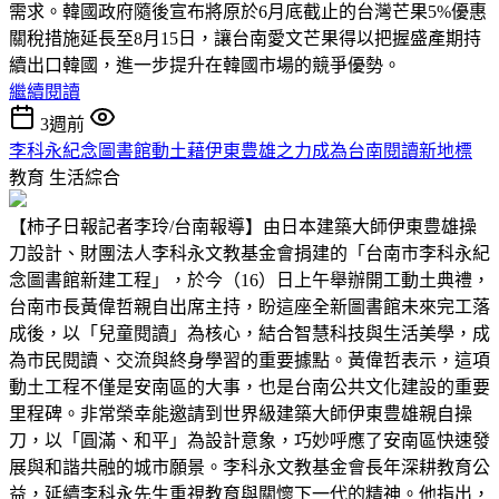
需求。韓國政府隨後宣布將原於6月底截止的台灣芒果5%優惠
關稅措施延長至8月15日，讓台南愛文芒果得以把握盛產期持
續出口韓國，進一步提升在韓國市場的競爭優勢。
繼續閱讀
3週前
李科永紀念圖書館動土藉伊東豊雄之力成為台南閱讀新地標
教育
生活綜合
【柿子日報記者李玲/台南報導】由日本建築大師伊東豊雄操
刀設計、財團法人李科永文教基金會捐建的「台南市李科永紀
念圖書館新建工程」，於今（16）日上午舉辦開工動土典禮，
台南市長黃偉哲親自出席主持，盼這座全新圖書館未來完工落
成後，以「兒童閱讀」為核心，結合智慧科技與生活美學，成
為市民閱讀、交流與終身學習的重要據點。黃偉哲表示，這項
動土工程不僅是安南區的大事，也是台南公共文化建設的重要
里程碑。非常榮幸能邀請到世界級建築大師伊東豊雄親自操
刀，以「圓滿、和平」為設計意象，巧妙呼應了安南區快速發
展與和諧共融的城市願景。李科永文教基金會長年深耕教育公
益，延續李科永先生重視教育與關懷下一代的精神。他指出，