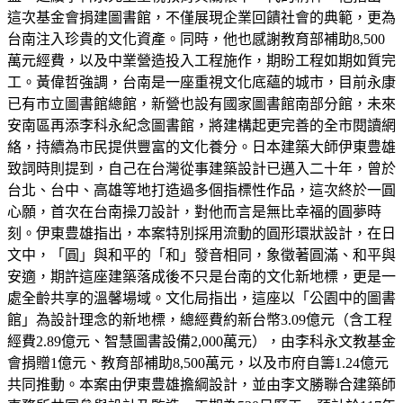
這次基金會捐建圖書館，不僅展現企業回饋社會的典範，更為
台南注入珍貴的文化資產。同時，他也感謝教育部補助8,500
萬元經費，以及中業營造投入工程施作，期盼工程如期如質完
工。黃偉哲強調，台南是一座重視文化底蘊的城市，目前永康
已有市立圖書館總館，新營也設有國家圖書館南部分館，未來
安南區再添李科永紀念圖書館，將建構起更完善的全市閱讀網
絡，持續為市民提供豐富的文化養分。日本建築大師伊東豊雄
致詞時則提到，自己在台灣從事建築設計已邁入二十年，曾於
台北、台中、高雄等地打造過多個指標性作品，這次終於一圓
心願，首次在台南操刀設計，對他而言是無比幸福的圓夢時
刻。伊東豊雄指出，本案特別採用流動的圓形環狀設計，在日
文中，「圓」與和平的「和」發音相同，象徵著圓滿、和平與
安適，期許這座建築落成後不只是台南的文化新地標，更是一
處全齡共享的溫馨場域。文化局指出，這座以「公園中的圖書
館」為設計理念的新地標，總經費約新台幣3.09億元（含工程
經費2.89億元、智慧圖書設備2,000萬元），由李科永文教基金
會捐贈1億元、教育部補助8,500萬元，以及市府自籌1.24億元
共同推動。本案由伊東豊雄擔綱設計，並由李文勝聯合建築師