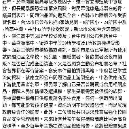
石棉、菸草同屬最高等級致癌因子，雖不會立即造成中毒症
狀，但長期暴露恐增加罹癌風險，對民眾健康造成潛在威脅。
議員們表示，問題油品流向遍及全台，各縣市也陸續公布受影
響名單。台北市已公布包括3家幼兒園、8所國小、24所國中及
7所高中職，共計42所學校受影響；新北市公布包含忠義國
小、淡江高中等50所學校受波及；台中市則公布包括台中一
中、華盛頓高中、衛道中學等39所學校及1所教育機構受影
響。面對其他縣市積極揭露資訊，臺南市是否已掌握所有使用
該問題油品之學校、幼兒園、團膳業者、餐飲業者及夜市攤
販？是否已完成全面清查？又是否願意主動公布相關名單？社
會各界都在等待答案。食安事件最怕資訊黑箱。市府若已掌握
流向資料，就應立即公布問題油品上游製造商、中游供應商及
下游使用業者名單，讓民眾了解自己是否曾購買或食用相關產
品，保障人民知情權及選擇權。學生是最需要被保護的族群，
學校營養午餐每日供應數萬名學生食用，任何一個環節出問
題，都可能影響孩子健康。資訊透明不是製造恐慌，而是展現
政府負責任的態度。此外，三位議員共同要求教育局強化校園
食品安全管理機制，未來所有營養午餐得標廠商應比照更高食
安標準，至少每半年主動提送油品檢驗報告，並將檢驗結果送