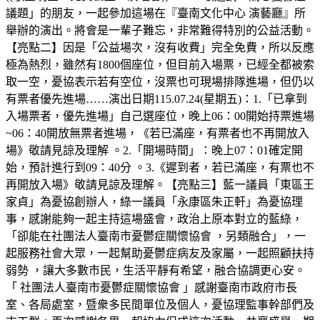
議題」的朋友，一起參加這場在『臺南文化中心 演藝廳』所
舉辦的演出。將會是一輩子難忘，非常難得特別的公益活動。
【亮點二】因是「公益場次，沒有收費」完全免費，所以反應
極為熱烈，雖然有1800個座位，但目前入場票，已經全都被索
取一空，憂協表示若有空位，沒票也可現場排隊進場，但仍以
有票者優先進場……演出日期115.07.24(星期五)：1.「已拿到
入場票者，優先進場」自己選座位，晚上06：00開始持票進場
~06：40開放無票者進場，《若已滿座，有票者也不再開放入
場》敬請見諒及理解 。2.「開場時間」：晚上07：01確定開
始，預計進行到09：40分 。3.《遲到者，若已滿座，有票也不
再開放入場》敬請見諒及理解。【亮點三】藍一議員「東區王
家貞」為憂協創辦人，綠一議員「永康區朱正軒」為憂協理
事，感謝能夠一起主持這場盛會，政治上原本對立的藍綠，
「卻能在社團法人臺南市憂鬱症關懷協會 ，另類融合」，一
起服務社會大眾，一起幫助憂鬱症病友及家屬，一起照顧扶持
弱勢 ，讓大多數市民，生活平靜有希望，融合協調更心安。
「 社團法人臺南市憂鬱症關懷協會 」感謝臺南市政府市長
室、各局處室，暨衆多民間單位及個人，憂協理監事幹部們及