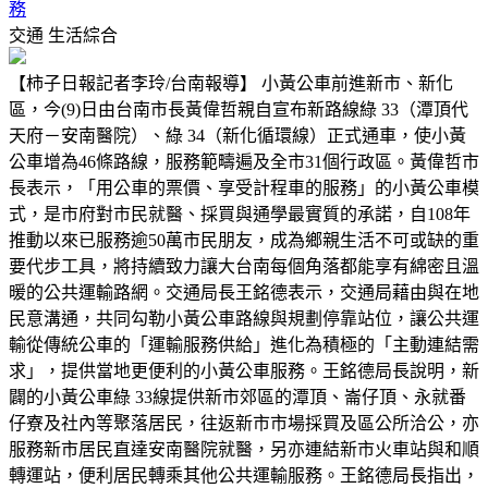
務
交通
生活綜合
【柿子日報記者李玲/台南報導】 小黃公車前進新市、新化
區，今(9)日由台南市長黃偉哲親自宣布新路線綠 33（潭頂代
天府－安南醫院）、綠 34（新化循環線）正式通車，使小黃
公車增為46條路線，服務範疇遍及全市31個行政區。黃偉哲市
長表示，「用公車的票價、享受計程車的服務」的小黃公車模
式，是市府對市民就醫、採買與通學最實質的承諾，自108年
推動以來已服務逾50萬市民朋友，成為鄉親生活不可或缺的重
要代步工具，將持續致力讓大台南每個角落都能享有綿密且溫
暖的公共運輸路網。交通局長王銘德表示，交通局藉由與在地
民意溝通，共同勾勒小黃公車路線與規劃停靠站位，讓公共運
輸從傳統公車的「運輸服務供給」進化為積極的「主動連結需
求」，提供當地更便利的小黃公車服務。王銘德局長說明，新
闢的小黃公車綠 33線提供新市郊區的潭頂、崙仔頂、永就番
仔寮及社內等聚落居民，往返新市市場採買及區公所洽公，亦
服務新市居民直達安南醫院就醫，另亦連結新市火車站與和順
轉運站，便利居民轉乘其他公共運輸服務。王銘德局長指出，