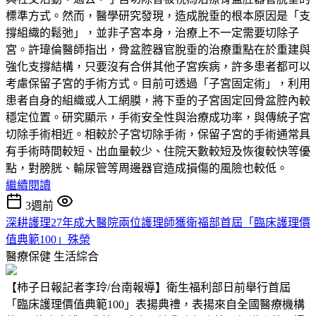
標準方式。然而，醫學研究發現，造成脫垂的根本原因是「支
撐組織的鬆弛」，並非子宮本身，治療上不一定需要切除子
宮。許瑋倫醫師指出，骨盆腔器官脫垂的治療重點在於重建與
強化支撐結構，只要沒有合併其他子宮疾病，許多患者都可以
考慮保留子宮的手術方式。目前可透過「子宮固定術」，利用
患者自身的組織或人工網膜，將下垂的子宮固定回骨盆腔內較
穩定位置。研究顯示，手術安全性與治療成功率，與傳統子宮
切除手術相近。相較於子宮切除手術，保留子宮的手術通常具
有手術時間較短、出血量較少、住院天數較短及恢復較快等優
點，對膀胱、輸尿管等周邊器官造成損傷的風險也較低。
繼續閱讀
3週前
深耕護理27年成大醫院兩位護理師獲衛福部首屆「臨床護理價
值典範100」殊榮
醫療保健
生活綜合
【柿子日報記者李玲/台南報導】衛生福利部日前舉行首屆
「臨床護理價值典範100」表揚典禮，表揚來自全國醫療機構