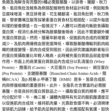
魚類及海鮮含有完整的9種必需胺基酸，以排骨、豬腳、秋刀
魚、虱目魚肚及鮭魚為例搭配植物性食材設計料理，例如鮭魚
豆腐味噌湯、黑豆排骨湯、花生豬腳湯、虱目魚肚粥、秋刀魚
飯、黎麥鷹嘴豆飯等採葷素蛋白質食材互相搭配，以提升每道
料理的營養價值。在一般情況下，人體可以透過均衡飲食攝取
蛋白質，經消化系統分解為胺基酸後吸收，因此不需要額外補
充蛋白質飲品。然而，隨著年齡增長，促進肌肉合成的荷爾蒙
減少，及肌肉周邊微血管密度降低，導致胺基酸傳輸到肌肉組
織的速度變慢，肌肉合成受到阻抗，因此研究建議高齡者每日
的蛋白質攝取量比年輕人略高，此時補充蛋白質飲品就能發揮
作用。市面上的商業蛋白質飲品內含成分以乳清蛋白 (Whey
Protein)、 酪蛋白 (Casein) 、大豆蛋白 (Soy Protein)、 豌豆蛋白
(Pea Protein) 、支鏈胺基酸（Branched-Chain Amino Acids，簡
稱BCAA）及β-羥基-β-甲基丁酸（HMB）居多，皆是合成肌
肉與修復組織的重要原料。此外， 全脂乳也含豐富的必需胺
基酸，亦是良好的蛋白質飲品之一。攝取蛋白質的頻率，應平
均分配於早、午、晚三餐，讓體內隨時有充足的胺肌酸濃度足
以促進肌肉合成效。維持肌肉量，光靠飲食還不夠，必須規律
安排肌力訓練，給予肌肉足夠的刺激，也應搭配有氧運，如快