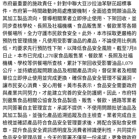
市府最重要的施政責任。針對中聯大豆沙拉油苯駢芘超標事
件，市府第一時間啟動跨局處應變機制，全面追查問題油品及
其加工製品流向，督導相關業者立即停止使用、下架回收，並
同步查核學校、長照及社福機構、食品販售業、餐飲業等各類
供餐場所，全力守護市民飲食安全。此外，本市採取更嚴格的
預防性管理措施，凡使用受影響油品的產品，不論使用比例高
低，均要求先行預防性下架，以降低食品安全風險。截至7月8
日止，本市已完成1,270家食品販售業、餐飲業、長照及社福
機構、學校等供餐場所查核，累計下架回收受影響油品1,079
公斤，並持續追蹤問題油品及相關產品流向，督促業者及相關
單位立即停止使用並完成更換，確保食品安全管理不留漏洞，
讓市民安心消費、安心用餐。黃市長表示，食品安全需要政府
與產業共同努力，才能建立完善的安全防護網。因此，市府特
別邀集食品相關公協會及食品製造、販售、餐飲、通路等業者
共同簽署自主管理宣言，承諾不提供、不使用問題批號油品及
其加工製品，並強化產品追溯追蹤及自主檢查。業者完成自主
檢視並確認產品符合食品安全管理要求後，將配合張貼食安標
章，提升食品安全資訊透明度及消費者辨識便利性，共同提升
食品安全管理品質。今天的簽署不僅是一份承諾，更象徵政府