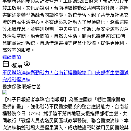
事務所共同參與設計及監造，工期為520日曆天，預計於117年
竣工啟用。文化局說明，台南持續推動公共圖書館升級，將圖
書館逐步轉型為融合閱讀推廣、數位學習、親子共學及社區交
流的市民生活中心。本案建築設計融入了屋頂綠化、深簷遮陽
等永續理念，並特別規劃「中央中庭」作為兒童安全遊戲與戶
外活動空間，融合閱讀、自然與生活。館內也將建置RFID智
慧館藏管理系統、自助借還書機等智慧化設備，提供更便利、
高效率的服務。
繼續閱讀
3週前
軍民聯防淬鍊衛勤戰力！台南新樓醫院攜手四支部衛生營圓滿
完成戰傷演練
醫療保健
職場甘苦
【柿子日報記者李玲/台南報導】為響應國家「韌性國家醫療
整備計畫」，強化戰時軍民醫療體系的整合應變能力，台南新
樓醫院今日（7/16）攜手陸軍第四地區支援指揮部衛生營，共
同執行「戰傷人員後送民間區域教學醫院」聯合醫療演練。本
次演練模擬戰場大量傷患湧入，成功驗證戰時徵用民間醫院與