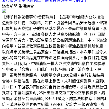
公布毒油上中下游名單、保障百姓與學生食品安全
議會新聞
生活綜合
【柿子日報記者李玲/台南報導】【近期中聯油脂大豆沙拉油
遭檢出致癌物「苯駢芘」超標，引發全國食品安全危機，也讓
民眾對每天吃進肚子的食品感到憂心。臺南市議員蔡育輝、李
中岑、方一峰、市議員參選人尤淨寬及陳冠諭，今（7）日聯
合召開記者會，要求衛生局立即公布問題油品上、中、下游流
向名單，並要求教育局建立校園營養午餐油品定期檢驗制度，
以保障市民及學生食品安全。三位議員指出，本次事件最令人
憂心的是問題油品竟在市場流通長達兩個多月。根據目前揭露
資訊，4月初時，中聯油脂一批大豆沙拉油在出廠自主檢驗報
告中顯示「合格」，因此自4月起陸續出貨，流向泰山、福
壽、福懋等品牌體系，總數量高達1,300公噸。由於初驗結果
合格，這批油品一路在市場上銷售，未引起任何警覺。直到6
月11日，下游客戶南僑公司自行進行複驗時，才發現檢驗數值
異常；中聯油脂於6月25日重新送交第三方公正單位檢驗，結
果顯示苯駢芘含量高達每公斤8.1微克，約為法規標準上限的4
倍。苯駢芘為世界衛生組織（WHO）認定之一級致癌物，與