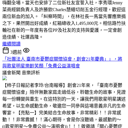
嗨翻全場。當天也安排了二位新社友宣誓入社，李秀環Jenny
菜商經銷負責人及許勝欽Charles慧縉切削五金行經理，歡迎這
兩位新血的加入。「糾察時間」，在林社長一馬當先響應樂捐
之下，果然開出好成績，紅箱總收入1,495,000元。相信路竹扶
輪社在新的一年度有各位PP及社友的支持與愛護，一定會創
造佳績、社運昌隆。
繼續閱讀
3週前
「社團法人 臺南市憂鬱症關懷協會，創會21年慶典」」，將
與歌星明星樂齡笑顏「免費公益演唱會
議會新聞
音樂評析
【柿子日報記者李玲/台南報導】創會21年來，「臺南市憂鬱
症關懷協會」陪伴無數家庭走過低谷，聆聽生命的故事，見證
每一份轉變與重生。在這特別的一天，讓我們用歌星明星講述
希望，以生命感動生命，敬邀您一同參與這場意義非凡的生命
饗宴。【亮點一】完美結合生命故事，非常精彩！！非常感
動！！非常震撼！！滿心期待，會是你沒聽過，最感動的～
((歌星明星～免費公益～演唱會))！！！敬邀請「關心憂鬱症