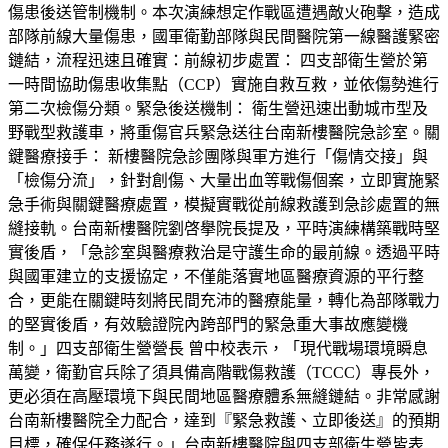
傷患後送管制機制。本次演練想定作戰區遭遇敵火砲擊，造成
部隊前線大量傷患，國軍衛勤部隊與民間醫院第一線醫護緊密
鏈結，流程迅速且確實：前線初步處置： 四支部衛生營於第
一時間協助傷患收集點（CCP）實施自救互救，並依傷勢進行
第二次檢傷分類。緊急後送機制： 衛生營迅速出動城市型及
野戰型救護車，將重傷官兵緊急送往台南新樓醫院急診室。關
鍵醫療接手： 新樓醫院急診團隊與軍方進行「傷情交接」與
「檢傷分流」，針對創傷、大量出血等戰傷個案，立即實施緊
急手術與關鍵醫療處置，模擬實戰從前線救護到急診處置的無
縫接軌。台南新樓醫院劉啓擧院長提及，平時演練構築戰時堅
實後盾，「急診室與醫療救治是守護生命的最前線。透過平時
與國軍建立的支援協定，不僅能落實地區醫療資源的平行整
合，更能在關鍵時刻將民間充沛的醫療能量，轉化為部隊戰力
的堅實後盾，有效驗證院內跨部門的緊急重大事故應變機
制。」四支部衛生營營長 曾中校表示，「現代戰場環境瞬息
萬變，衛勤官兵除了須具備高階戰傷救護（TCCC）專長外，
更必須在高壓環境下與民間地區醫療體系無縫鏈結。非常感謝
台南新樓醫院全力配合，達到『緊急救護、立即後送』的預期
目標，確保任務遂行。」台南新樓醫院與四支部衛生營皆表