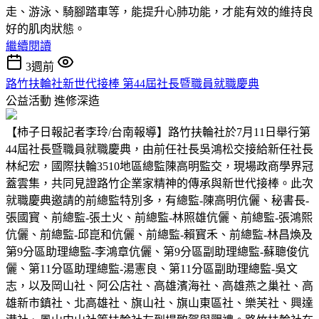
走、游泳、騎腳踏車等，能提升心肺功能，才能有效的維持良
好的肌肉狀態。
繼續閱讀
3週前
路竹扶輪社新世代接棒 第44屆社長暨職員就職慶典
公益活動
進修深造
【柿子日報記者李玲/台南報導】路竹扶輪社於7月11日舉行第
44屆社長暨職員就職慶典，由前任社長吳鴻松交接給新任社長
林紀宏，國際扶輪3510地區總監陳高明監交，現場政商學界冠
蓋雲集，共同見證路竹企業家精神的傳承與新世代接棒。此次
就職慶典邀請的前總監特別多，有總監-陳高明伉儷、秘書長-
張國寳、前總監-張土火、前總監-林照雄伉儷、前總監-張鴻熙
伉儷、前總監-邱崑和伉儷、前總監-賴寳禾、前總監-林昌煥及
第9分區助理總監-李鴻章伉儷、第9分區副助理總監-蘇聰俊伉
儷、第11分區助理總監-湯憲良、第11分區副助理總監-吳文
志，以及岡山社、阿公店社、高雄濱海社、高雄燕之巢社、高
雄新市鎮社、北高雄社、旗山社、旗山東區社、樂芙社、興達