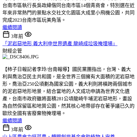
台南市區執行長吳政緯偕同台南市區14個青商會，特別選在近
年來非常熱門的景點水交社文化園區大成里小飛機公園，共同
完成2023台南市區玩美角落。
繼續閱讀
3年前
「泥岩惡地形 義大利申世界遺產 龍崎成垃圾掩埋場」
財經企管
【柿子日報記者李玲/台南報導】國民黨團指出，台灣、義大
利與喬治亞民主共和國，是全世界三個擁有大面積的泥岩惡地
形，喬治亞250公頃劃為國家公園，義大利則將橫跨兩個城市
的泥岩惡地形地景，結合當地的人文成功申請為世界文化遺
產，台南市政府雖將面積281公頃龍崎牛埔泥岩惡地形，畫設
為自然保留區和地質公園，然其核心地帶卻存在著爭議已久的
歐欣全國有害廢棄物掩埋場。
繼續閱讀
3年前
山上區農會力挺菜農，轉贈創世基金會助植物人安養