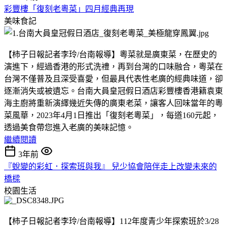
彩豐樓「復刻老粵菜」四月經典再現
美味食記
【柿子日報記者李玲/台南報導】粵菜就是廣東菜，在歷史的
演進下，經過香港的形式洗禮，再到台灣的口味融合，粵菜在
台灣不僅普及且深受喜愛，但最具代表性老廣的經典味道，卻
逐漸消失或被遺忘。台南大員皇冠假日酒店彩豐樓香港籍袁東
海主廚將重新演繹幾近失傳的廣東老菜，讓客人回味當年的粵
菜風華，2023年4月1日推出「復刻老粵菜」，每道160元起，
透過美食帶您進入老廣的美味記憶。
繼續閱讀
3年前
『蛻變的彩虹．探索班與我』 兒少協會陪伴走上改變未來的
橋樑
校園生活
【柿子日報記者李玲/台南報導】112年度青少年探索班於3/28