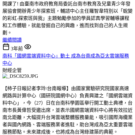
開課了! 由臺南市政府教育局委託台南市教育及兒童青少年發
展協會開辦青少年探索班，輔諮中心主任羅智韋特別以「蛻變
的彩虹-探索班與我」主題勉勵參加的學員認真學習輔導課程
和工作體驗，就能發掘自己的興趣，進而找到自己的人生規
劃。
繼續閱讀
3年前
南科「國網雲端資料中心」動土 成為台南成為亞太雲端服務
中心
財經企管
【柿子日報記者李玲/台南報導】由國家實驗研究院國家高速
網路與計算中心（國研院國網中心）負責興建之「國網雲端資
料中心」，今（27）日在台南科學園區舉行開工動土典禮，台
南市長黃偉哲受邀出席，並表示國網雲端資料中心將有效拉近
南北距離，大幅提升台灣雲端整體服務量能，吸引國際海纜業
者與國內網路、雲端服務業者進駐，助台灣成為亞太重要雲端
服務節點。未來建成後，也將成為台灣綠建築的典範。