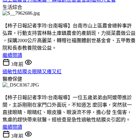
生活綜合
【柿子日報記者李玲/台南報導】台南市山上區農會總幹事許
弘霖，行動支持雲林縣土庫鎮農會的產銷班，力挺菜農做公益
，採購2000公斤高麗菜，轉贈社福團體創世基金會、五甲教養
院和長泰教養院做公益。
繼續閱讀
3年前
過敏性結膜炎眼睛又癢又紅
醫療保健
【柿子日報記者李玲/台南報導】一位五歲弟弟由阿嬤帶進診
間，主訴剛剛在家門口外面玩，不知道怎 麼回事，突然就一
直揉眼睛、眼睛紅、眼皮腫、眼淚流不停，擔心發 生傷害，
焦慮的趕快帶來就醫。經檢查是急性過敏性結膜炎引起的。
繼續閱讀
3年前