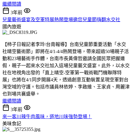
繼續閱讀
3年前
兒童藝術盛宴及空軍特展熱鬧登場邀您兒童節嗨翻水交社
國內旅遊
【柿子日報記者李玲/台南報導】台南兒童節重要活動「水交
社晴空藝術節」即將在4/1-4/4熱鬧登場，帶來超過50場親子活
動和23場藝術手作體，台南市長黃偉哲邀請全國民眾把握連
假，親子一起來水交社加入這場兒童藝文盛宴。此外，以水交
社在地視角出發的「直上晴空-空軍第一戰術戰鬥機聯隊特
展」也將在4/1同步開展4天，透過創意互動裝置呈現空軍對台
灣空域的守護。包括市議員林依婷、李啟維、王家貞、周麗津
也到場共襄盛舉。
繼續閱讀
3年前
來一客川辣牛肉風味，道地川味強勢登場！
美味食記