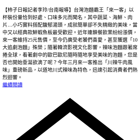
【柿子日報記者李玲/台南報導】台灣泡麵霸王「來一客」以
杯裝份量恰到好處、口味多元而聞名，其中蔬菜、海鮮、肉
片…小巧實料搭配馥郁湯頭，成就簡單卻不失精緻的美味，當
中又以經典款鮮蝦魚板最受歡迎。近年連鎖餐飲業紛紛漲價，
來一客維持25元售價，至今仍廣受老饕們喜愛，甚至獲選「10
大追劇泡麵」殊榮；隨著韓流影視文化影響，辣味泡麵跟著席
捲全球，看著劇中的歐巴歐尼隨時隨地享受美味的泡麵，您是
否也開始垂涎欲滴了呢？今年三月來一客推出「川辣牛肉風
味」重磅新品，以道地川式辣味為特色，迅速引起消費者們熱
烈迴響。
繼續閱讀