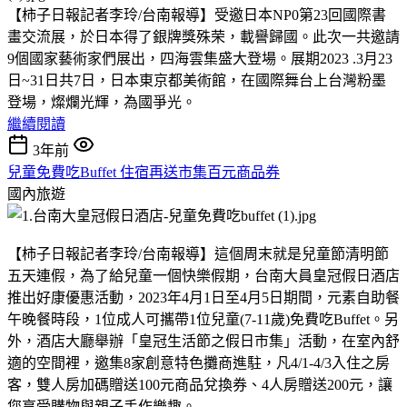
【柿子日報記者李玲/台南報導】受邀日本NP0第23回國際書
畫交流展，於日本得了銀牌獎殊荣，載譽歸國。此次一共邀請
9個國家藝術家們展出，四海雲集盛大登場。展期2023 .3月23
日~31日共7日，日本東京都美術館，在國際舞台上台灣粉墨
登場，燦爛光輝，為國爭光。
繼續閱讀
3年前
兒童免費吃Buffet 住宿再送市集百元商品券
國內旅遊
【柿子日報記者李玲/台南報導】這個周末就是兒童節清明節
五天連假，為了給兒童一個快樂假期，台南大員皇冠假日酒店
推出好康優惠活動，2023年4月1日至4月5日期間，元素自助餐
午晚餐時段，1位成人可攜帶1位兒童(7-11歲)免費吃Buffet。另
外，酒店大廳舉辦「皇冠生活節之假日市集」活動，在室內舒
適的空間裡，邀集8家創意特色攤商進駐，凡4/1-4/3入住之房
客，雙人房加碼贈送100元商品兌換券、4人房贈送200元，讓
您享受購物與親子手作樂趣。