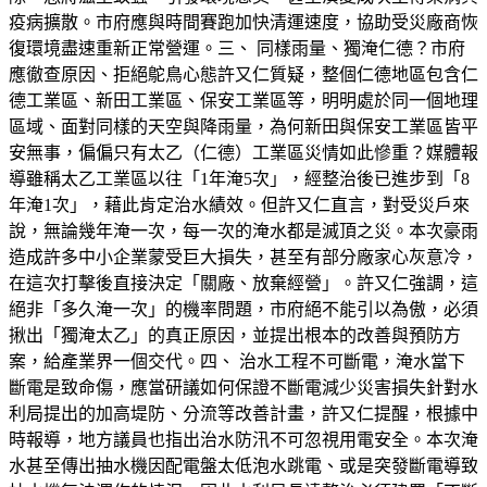
疫病擴散。市府應與時間賽跑加快清運速度，協助受災廠商恢
復環境盡速重新正常營運。三、 同樣雨量、獨淹仁德？市府
應徹查原因、拒絕鴕鳥心態許又仁質疑，整個仁德地區包含仁
德工業區、新田工業區、保安工業區等，明明處於同一個地理
區域、面對同樣的天空與降雨量，為何新田與保安工業區皆平
安無事，偏偏只有太乙（仁德）工業區災情如此慘重？媒體報
導雖稱太乙工業區以往「1年淹5次」，經整治後已進步到「8
年淹1次」，藉此肯定治水績效。但許又仁直言，對受災戶來
說，無論幾年淹一次，每一次的淹水都是滅頂之災。本次豪雨
造成許多中小企業蒙受巨大損失，甚至有部分廠家心灰意冷，
在這次打擊後直接決定「關廠、放棄經營」。許又仁強調，這
絕非「多久淹一次」的機率問題，市府絕不能引以為傲，必須
揪出「獨淹太乙」的真正原因，並提出根本的改善與預防方
案，給產業界一個交代。四、 治水工程不可斷電，淹水當下
斷電是致命傷，應當研議如何保證不斷電減少災害損失針對水
利局提出的加高堤防、分流等改善計畫，許又仁提醒，根據中
時報導，地方議員也指出治水防汛不可忽視用電安全。本次淹
水甚至傳出抽水機因配電盤太低泡水跳電、或是突發斷電導致