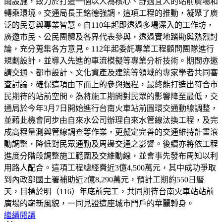
雨設施，致力於打造一個以人為核心、舒適宜人的站前廣場和
轉乘環境。交通局長王銘德強調，這項工程的推動，凝聚了廣
泛的民意與專業智慧。自110年起即透過多場深入的工作坊，
廣邀市民、公民團體及各界代表參與，透過實地踏勘與熱烈討
論，充分蒐集各方意見。112年起委託專業工程顧問團隊進行
規劃設計，並導入先進的車流模擬等專業分析技術。期間亦邀
請交通、都市設計、文化資產及建築等領域的專家學者共同審
查討論，確保這項由下而上的參與過程，最終能打造出符合市
民期待的站前空間。為將施工期間對民眾的影響降至最低，交
通局於今年3月7日開始進行台南火車站前圓環交通動線調整，
並藉此機會同步由自來水公司辦理自來水管線汰換工程，及完
成高程量測與管線調查等作業，更擬定完善的交通維持計畫滾
動調整，降低對民眾通勤及周邊交通之影響。後續亦將依工程
進度分階段調整施工範圍及交維動線，並會事先發布周知以利
用路人配合。這項工程總經費近3億4,500萬元，其中成功爭取
到內政部國土署補助近2億8,290萬元，預計工期約550日曆
天，目標於明（116）年底前完工，共同期待台南火車站站前
廣場的嶄新風貌，一同見證這座城市門戶的華麗轉身。
繼續閱讀