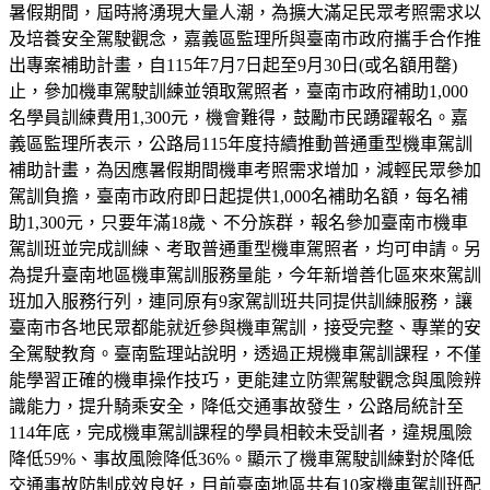
暑假期間，屆時將湧現大量人潮，為擴大滿足民眾考照需求以
及培養安全駕駛觀念，嘉義區監理所與臺南市政府攜手合作推
出專案補助計畫，自115年7月7日起至9月30日(或名額用罄)
止，參加機車駕駛訓練並領取駕照者，臺南市政府補助1,000
名學員訓練費用1,300元，機會難得，鼓勵市民踴躍報名。嘉
義區監理所表示，公路局115年度持續推動普通重型機車駕訓
補助計畫，為因應暑假期間機車考照需求增加，減輕民眾參加
駕訓負擔，臺南市政府即日起提供1,000名補助名額，每名補
助1,300元，只要年滿18歲、不分族群，報名參加臺南市機車
駕訓班並完成訓練、考取普通重型機車駕照者，均可申請。另
為提升臺南地區機車駕訓服務量能，今年新增善化區來來駕訓
班加入服務行列，連同原有9家駕訓班共同提供訓練服務，讓
臺南市各地民眾都能就近參與機車駕訓，接受完整、專業的安
全駕駛教育。臺南監理站說明，透過正規機車駕訓課程，不僅
能學習正確的機車操作技巧，更能建立防禦駕駛觀念與風險辨
識能力，提升騎乘安全，降低交通事故發生，公路局統計至
114年底，完成機車駕訓課程的學員相較未受訓者，違規風險
降低59%、事故風險降低36%。顯示了機車駕駛訓練對於降低
交通事故防制成效良好，目前臺南地區共有10家機車駕訓班配