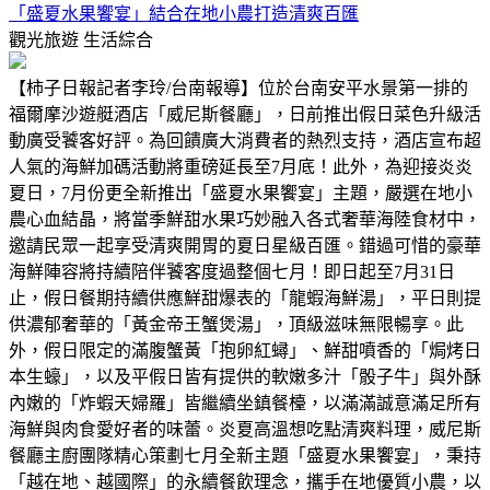
「盛夏水果饗宴」結合在地小農打造清爽百匯
觀光旅遊
生活綜合
【柿子日報記者李玲/台南報導】位於台南安平水景第一排的
福爾摩沙遊艇酒店「威尼斯餐廳」，日前推出假日菜色升級活
動廣受饕客好評。為回饋廣大消費者的熱烈支持，酒店宣布超
人氣的海鮮加碼活動將重磅延長至7月底！此外，為迎接炎炎
夏日，7月份更全新推出「盛夏水果饗宴」主題，嚴選在地小
農心血結晶，將當季鮮甜水果巧妙融入各式奢華海陸食材中，
邀請民眾一起享受清爽開胃的夏日星級百匯。錯過可惜的豪華
海鮮陣容將持續陪伴饕客度過整個七月！即日起至7月31日
止，假日餐期持續供應鮮甜爆表的「龍蝦海鮮湯」，平日則提
供濃郁奢華的「黃金帝王蟹煲湯」，頂級滋味無限暢享。此
外，假日限定的滿腹蟹黃「抱卵紅蟳」、鮮甜噴香的「焗烤日
本生蠔」，以及平假日皆有提供的軟嫩多汁「骰子牛」與外酥
內嫩的「炸蝦天婦羅」皆繼續坐鎮餐檯，以滿滿誠意滿足所有
海鮮與肉食愛好者的味蕾。炎夏高溫想吃點清爽料理，威尼斯
餐廳主廚團隊精心策劃七月全新主題「盛夏水果饗宴」，秉持
「越在地、越國際」的永續餐飲理念，攜手在地優質小農，以