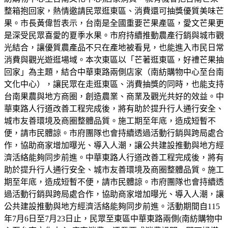
整箱抱回家，熱情邀請民眾逛東區、消費還可抽獎優質美味芒
果。市長黃偉哲表示，台南是全國重要芒果產區，愛文芒果更
是深受民眾喜愛的夏季水果。市府持續推動農產行銷與城市觀
光結合，讓優質農產品不只在產地被看見，也能進入市民日常
消費與觀光遊逛場域。本次東區以「芒著逛東區，好禮芒果抽
回家」為主題，結合中華東路兩側店家（南紡購物中心至台南
文化中心），讓民眾在走逛東區、消費抽獎的同時，也能支持
台南果農與地方商圈，創造農業、商業及觀光共好的效益。中
華東路人行道改善工程完成後，將有助於提升行人通行安全、
城市友善環境及商圈整體品質。施工期至年底，造成短暫不
便，請市民體諒。市府團隊也會持續透過活動行銷與跨局處合
作，協助商家增加曝光、導入人潮，讓公共建設推動與地方經
濟活絡能夠同步前進。中華東路人行道改善工程完成後，將有
助於提升行人通行安全、城市友善環境及商圈整體品質。施工
期至年底，造成短暫不便，請市民體諒。市府團隊也會持續透
過活動行銷與跨局處合作，協助商家增加曝光、導入人潮，讓
公共建設推動與地方經濟活絡能夠同步前進。活動期間自115
年7月6日至7月23日止，民眾至東區中華東路兩側(南紡購物中