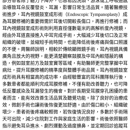
部分患者除了聽力下降外，也容易因洗頭、游泳或上呼吸道感
染導致耳朵反覆發炎、耳漏，影響日常生活品質。隨著醫療技
術進步，耳內視鏡鼓室成形術（Endoscopic Tympanoplasty）成
為耳膜修補的重要微需於耳後切開較長傷口，再進行修補；而
耳內視鏡鼓室成形術則利用直徑僅數毫米的高解析度內視鏡，
經由外耳道直接進入中耳完成手術，大幅減少耳後切口及正常
組織的破壞，並縮短手術時間，也能降低術後疼痛與傷口照護
的不便。周醫師說明，相較於傳統顯微鏡手術，耳內視鏡具備
廣角且放大的視野，能更清楚觀察鼓膜及中耳內較隱蔽的構
造，例如鼓室前方及鼓室竇等區域，有助醫師更完整掌握中耳
病灶，提升耳膜修補的精準度與整體手術品質。耳內視鏡鼓室
成形術具有相當高的成功率，由經驗豐富的耳科團隊執行後，
多數患者都能順利完成耳膜修補，不僅有助改善聽力，也可降
低反覆感染及耳漏發生的機會。對於長期受耳膜穿孔困擾的患
者而言，能有效改善生活品質及聽覺功能。除了良好的治療成
效，微創手術也讓術後恢復更加舒適。由於傷口較小、組織破
壞少，患者術後疼痛較輕微，若恢復情況良好，多數於手術隔
天可出院，減少住院對工作與家庭生活的影響。術後依照醫師
指示避免耳朵進水、劇烈運動及過度擤鼻，並定期回診追蹤耳