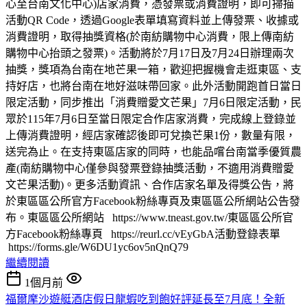
心至台南文化中心)店家消費，憑發票或消費證明，即可掃描
活動QR Code，透過Google表單填寫資料並上傳發票、收據或
消費證明，取得抽獎資格(於南紡購物中心消費，限上傳南紡
購物中心抬頭之發票)。活動將於7月17日及7月24日辦理兩次
抽獎，獎項為台南在地芒果一箱，歡迎把握機會走逛東區、支
持好店，也將台南在地好滋味帶回家。此外活動開跑首日當日
限定活動，同步推出「消費贈愛文芒果」7月6日限定活動，民
眾於115年7月6日至當日限定合作店家消費，完成線上登錄並
上傳消費證明，經店家確認後即可兌換芒果1份，數量有限，
送完為止。在支持東區店家的同時，也能品嚐台南當季優質農
產(南紡購物中心僅參與發票登錄抽獎活動，不適用消費贈愛
文芒果活動)。更多活動資訊、合作店家名單及得獎公告，將
於東區區公所官方Facebook粉絲專頁及東區區公所網站公告發
布。東區區公所網站 https://www.tneast.gov.tw/東區區公所官
方Facebook粉絲專頁 https://reurl.cc/vEyGbA活動登錄表單
https://forms.gle/W6DU1yc6ov5nQnQ79
繼續閱讀
1個月前
福爾摩沙遊艇酒店假日龍蝦吃到飽好評延長至7月底！全新