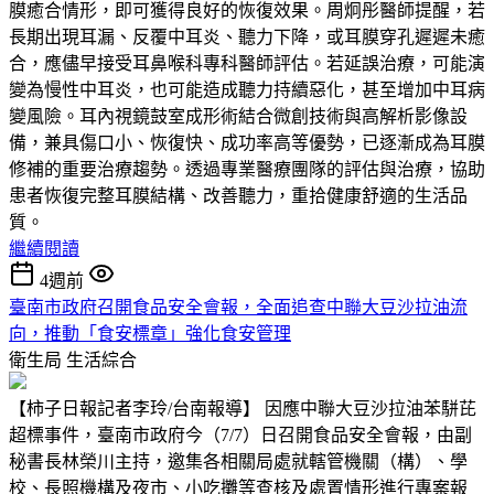
膜癒合情形，即可獲得良好的恢復效果。周炯彤醫師提醒，若
長期出現耳漏、反覆中耳炎、聽力下降，或耳膜穿孔遲遲未癒
合，應儘早接受耳鼻喉科專科醫師評估。若延誤治療，可能演
變為慢性中耳炎，也可能造成聽力持續惡化，甚至增加中耳病
變風險。耳內視鏡鼓室成形術結合微創技術與高解析影像設
備，兼具傷口小、恢復快、成功率高等優勢，已逐漸成為耳膜
修補的重要治療趨勢。透過專業醫療團隊的評估與治療，協助
患者恢復完整耳膜結構、改善聽力，重拾健康舒適的生活品
質。
繼續閱讀
4週前
臺南市政府召開食品安全會報，全面追查中聯大豆沙拉油流
向，推動「食安標章」強化食安管理
衛生局
生活綜合
【柿子日報記者李玲/台南報導】 因應中聯大豆沙拉油苯駢芘
超標事件，臺南市政府今（7/7）日召開食品安全會報，由副
秘書長林榮川主持，邀集各相關局處就轄管機關（構）、學
校、長照機構及夜市、小吃攤等查核及處置情形進行專案報