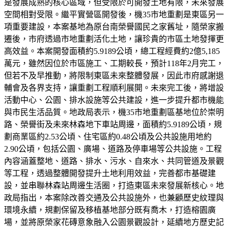
是發展成熟的核心區域，但受限於可開發土地有限，未來發展
空間相對受限。繼平實營區開發後，機35市地重劃是東區另一
項重要建設，本案基地為原台南榮譽國民之家舊址，隨榮家搬
遷後，市府透過市地重劃活化土地，讓珍貴的市區土地發揮更
高效益。本案開發面積約5.9189公頃，總工程經費約2億5,185
萬元，雖然因位於市區施工、工期較長，預計118年2月完工，
但若不及早推動，將限制東區未來整體發展，因此市府感謝退
輔會及各界支持，讓重劃工程順利展開。未來完工後，將增設
活動中心、公園、排水設施等公共建設，進一步提升都市機能
與市民生活品質。地政局表示，機35市地重劃區基地位於崇明
路、榮譽街及未來林森地下車站周邊，面積約5.9189公頃，規
劃商業區約2.53公頃、住宅區約0.48公頃及公共設施用地約
2.90公頃，包括公園、廣場、道路及停車場等公共設施。工程
內容涵蓋整地、道路、排水、污水、自來水、共同管道及景觀
等工程，透過整體開發提升土地利用效益，完善都市基礎建
設，並串聯林森站周邊生活圈，打造東區未來發展新核心。地
政局指出，本案除改善交通及公共設施外，也兼顧歷史紋理與
環境永續，規劃保留及移植基地部分既有喬木，打造榕園廣
場，並將原榮家花磚意象融入公園景觀設計，延續地方歷史記