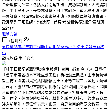
合辦理補助計畫，包括大台南駕訓班、成功駕訓班、大灣駕訓
班、中山駕訓班、長榮駕訓班、日上駕訓班、南凱駕訓班、統
一駕訓班、台南駕訓班及來來駕訓班，相關機車駕訓班資訊，
歡迎至監理服務網查詢(途徑：首頁/考試報名/駕訓班 /駕訓班
查詢)。
繼續閱讀
1個月前
東區機35市地重劃工程動土活化榮家舊址 打造東區發展新核
心
觀光旅遊
生活綜合
【柿子日報記者龔榮鵬/台南報導】台南市政府今（6）日舉行
「台南市東區機35市地重劃工程」祈福動土典禮，由市長黃偉
哲主持，與各界貴賓共同祈福動土，象徵工程正式啟動。黃偉
哲表示，機35市地重劃將活化原台南榮譽國民之家舊址，串聯
台南鐵路地下化林森站及周邊公共建設，打造兼具交通、商
業、住宅、休憩與防災等多元機能的新生活核心，為東區發展
注入新動能。黃偉哲表示，東區一直是台南的重要文教區，也