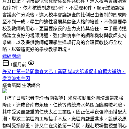
月31日止，南市疑似管教衝突案件共85件，進入校事會議調查
程序7件、依考核機制處理34件、不受理40件，顯示透過認定
會議案件分流後，進入校事會議調查的比例已由舊制的四成降
至不到一成。學生的適性發展與健全人格的培養，不僅需要學
校及教師的用心，更需要家長的全力支持與信任。本手冊將透
過建立良好的親師溝通、強化陳情事件的調和機制與教師支持
系統，以及提供教師處理學生違規行為的合理管教技巧全攻
略，以營造更好的學校教學環境。
繼續閱讀
1個月前
許又仁第一時間勘查太乙工業區 拋4大訴求促市府擴大補助、
徹查淹水主因
議會新聞
生活綜合
【柿子日報記者李玲/台南報導】米克拉颱風外圍環流帶來強
降雨，造成台南市永康、仁德等傳統淹水熱區面臨嚴峻考驗。
其中受災最嚴重的仁德太乙工業區，因正值半夜強降雨搭配大
潮，導致工業區內工廠措手不及，廠區內嚴重進水，設備及原
物料受損慘重。許又仁在災後第一時間，趕赴現場勘視並關心