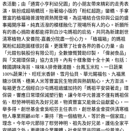
表活動；由「通霄小亨利幼兒園」的小朋友帶來精彩的走秀表
演，裝扮成超萌轎班，抬著縮小版的「粉紅超跑」鑾轎、手拿
豐富的植福箱普渡物資熱鬧登場，為這場結合信仰與公益的盛
事揭開序幕，純真活潑的模樣融化了現場所有人的心。祈願所
有的善心捐款者都能得到白沙屯媽祖的庇佑，共同為新建創世
清寒植物人安養院-嘉義分院盡一份心力。「植福箱」的媽祖
駕粉紅超跑圖樣很討喜，更匯聚了社會各界的善心力量，由
「元鎧包裝股份有限公司」全數慷慨贊助印製，「偉昶食品」
與「文揚環保袋」協力支持。內有十樣象徵十全十美，包括：
韓國調味海苔、味味A排骨雞湯麵、台鳳玉米粒、一日蔬果
100%蔬果汁、旺旺米香餅、雪月仙貝、華元賜福包、九福黑
糖沙琪瑪、穗美人米等豐富民生物資與熱銷點心，大方澎派。
每箱更含乙個經白沙屯媽祖過爐加持的「媽祖平安袋著走」環
保袋，響應日常環保減塑行動，讓今年中元普渡不僅有媽祖保
佑、慰勞神明祖先及好兄弟，物資豐富又能做公益獻愛心，一
舉多得。創世基金會吳昭芬主任表示，創世基金會提供清寒植
物人專業照顧40年，秉持『救一個植物人，等於救一個家庭』
理念。今年中元節除了慰勞神明、祖先及好兄弟，護佑全家平
安順福之外，更邀請企業團體、社會民眾共同將一份普渡心