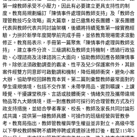
第一線教師承受不小壓力，因此有必要建立更具支持性的制
度。教育局規劃編訂「陳情事件處理與教師支持」及「教師合
理管教技巧全攻略」兩大篇章，並已邀集校長團體、家長團體
代表與教師代表共同討論架構，後續將持續蒐集第一線實務經
驗，力拚於新學年度開學前完成手冊，並依教育現場需求滾動
修正。教育局表示，手冊第一篇聚焦「陳情事件處理與教師支
持」，建立事件分流、三級調和及教師支持機制，透過行政協
助、心理諮商及法律諮詢三大面向，協助教師因應各類陳情事
件。除依法須啟動調查的霸凌、性平及兒少保護案件外，其餘
案件經雙方同意即可啟動調和機制，降低親師衝突，避免小案
大辦，協助學校回歸教育本質。第二篇則彙整教師最常面對的
學生違規情境，包括不交作業、未帶學用品、遲到曠課、上課
睡覺、干擾課堂秩序、言語或肢體衝突、情緒失控及攜帶違規
物品等九大類情境，逐一對應教師可採行的合理管教方式及行
政支持措施，並結合學者專家、校長、教師及家長共同討論形
成共識，提供第一線教師具體、可操作的班級經營與管教參
考。教育局指出，教師管教權與學生權益並非對立。高級中等
以下學校教師解聘不續聘停聘或資遣辦法修訂後，截至115年5