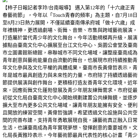
【柿子日報記者李玲/台南報導】 邁入第12年的「十六歲正青
春藝術節」，今年以「Touch青春的頻率」為主題，自7月18日
至8月23日熱力展開，不僅延續臺南傳承府城「做十六歲」成
年禮精神，更透過劇場、街舞、音樂、市集與跨域藝術展演，
打造屬於當代青少年的文化舞台。今年活動規模再升級，展演
據點由臺南文化中心擴展至台江文化中心、吳園公會堂及臺南
市立圖書館新總館，串聯城市不同文化場域，讓整座臺南成為
青年創意與藝術能量自由流動的舞台，也展現市府持續推動青
年文化參與及文化平權的具體成果。臺南市長黃偉哲表示，青
年是城市最具創造力與未來性的力量，市府除了持續透過藝術
節提供展演與創作舞台，更積極打造友善青年文化環境。近年
來，因應街舞文化蓬勃發展及青少年朋友練舞需求。市府從最
初從文化局自臺南文化中心開始規劃建置公共練舞鏡，並逐步
擴大至市內更多公共文化場域，讓青年朋友能擁有安全、便利
且開放的練習空間。黃偉哲強調，希望透過文化設施與公共空
間的完善布建，支持青年勇敢展現自我，讓藝術真正融入日常
生活，也讓臺南成為青年實現夢想、發揮創意的重要城市。文
化局長黃雅玲表示，今年藝術節最具代表性的核心計畫「青少