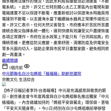
抽水機無法運作的情況，因此水利局長遠整治必須建置「不斷
電系統」。此外，許又仁也特別關心太乙工業區內台電現有變
電箱建置不足以保證不斷電，應重新檢討以保證淹水時廠房用
電達到不斷電，以支援淹水當下繼續抽水器具正常運作減低災
害。許又仁表示，任何天然災害發生，市府應本於苦民所苦盡
速統合救災指揮系統一體化，達到快速有效讓受災戶盡速恢復
各項正常運作。市府在治水政策上不能只有「分洪與加高」的
傳統思維。更應從防災應變、產業紓困、清運防疫及供電安全
等多元面向切入，協助企業與市民早日重整家園，避免相同悲
劇一再重演。
繼續閱讀
1個月前
中元節聯名白沙屯媽祖「植福箱」助創世建院
宗教文化
生活綜合
【柿子日報記者李玲/台南報導】中元是充滿感恩與敬畏的節
日，創世基金會今年度再度與白沙屯媽祖聯名推出獨家「中元
植福箱」，內含過爐加持的「媽祖平安袋著走」環保袋，意喻
「平安天天隨身帶」。今(1日)特別在白沙屯媽祖廟前舉辦發