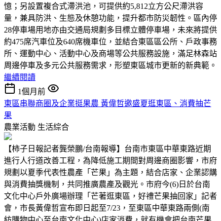
憶；另設置複合式滯洪池，可提供約5,812立方公尺滯洪容
量，兼具防洪、生態及休憩功能，提升都市防災韌性。區內停
28停車場用地亦由交通局規劃多目標立體停車場，未來將提供
約475席汽車位及640席機車位，並結合東區區公所、戶政事務
所、運動中心、活動中心及商場等公共服務設施，滿足林森站
周邊停車及多元公共服務需求，形塑東區城市更新的新典範。
繼續閱讀
1個月前
東區串聯商圈及企業挺果農 黃偉哲邀盛夏逛東區、消費抽芒
果
農業活動
生活綜合
【柿子日報記者龔榮鵬/台南報導】台南市東區中華東路近期
進行人行道改善工程，為降低施工期間對周邊商圈影響，市府
規劃以夏季代表性農產「芒果」為主題，結合店家、企業認購
與消費抽獎機制，共同推廣農產及觀光。市府今(6)日於台南
文化中心戶外廣場辦理「芒著逛東區，好禮芒果抽回家」記者
會，市長黃偉哲宣布即日起至7/23，至東區中華東路兩側(南
紡購物中心至台南文化中心)店家消費，就有機會把台南芒果