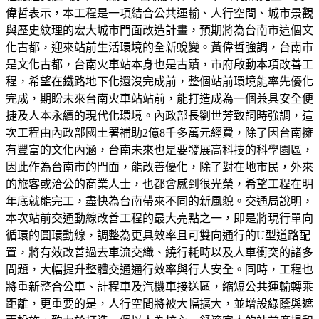
偉哲表示，本工程是一項結合公共運輸、人行空間、城市景觀
與歷史紋理的宏大城市門面改造計畫，預期將為台南市這個文
化古都，迎來站前生活環境的全新蛻變。黃偉哲強調，台南市
是文化古都，台南火車站本身也是古蹟，市府啟動本項改善工
程，希望在鐵路地下化還沒完成前，整個站前環境能率先優化
完成，期盼未來台南火車站站前，能打造成為一個兼具安全便
捷及人本永續的現代化環境。內政部長劉世芳致詞時強調，這
次工程由內政部國土署補助2億8千多萬元經費，除了因台南擁
有豐富的文化內涵，台南未來也是要發展高科技的科學園區，
因此作為台南市的門面，能改善優化，除了對在地市民，外來
的旅客或洽公的商業人士，也都會感到很光榮，希望工程在明
年底就能完工，盡快為台南帶來不同的新風貌。交通局說明，
本次站前交通動線改善工程的最大亮點之一，即是將現行單向
循環的圓環動線，調整為更具效率且可雙向通行的U型道路配
置，將有效改善過去車流交織、繞行耗時以及人車衝突的諸多
問題，大幅提升整體交通通行效率與行人安全。同時，工程也
將重新整合公車、計程車及汽機車接送區，縮短公共運輸轉乘
距離，更重要的是，人行空間將被大幅擴大，並增設綠蔭與遮