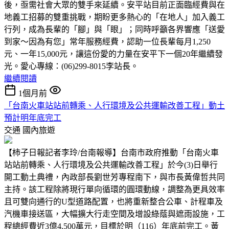
後，亟需社會大眾的雙手來延續。安平站目前正面臨經費與在
地義工招募的雙重挑戰，期盼更多熱心的「在地人」加入義工
行列，成為長輩的「腳」與「眼」；同時呼籲各界響應「送愛
到家～因為有您」常年服務經費，認助一位長輩每月1,250
元、一年15,000元，讓這份愛的力量在安平下一個20年繼續發
光。愛心專線：(06)299-8015李站長。
繼續閱讀
1個月前
「台南火車站站前轉乘、人行環境及公共運輸改善工程」動土
預計明年底完工
交通
國內旅遊
【柿子日報記者李玲/台南報導】台南市政府推動「台南火車
站站前轉乘、人行環境及公共運輸改善工程」於今(3)日舉行
開工動土典禮，內政部長劉世芳專程南下，與市長黃偉哲共同
主持。該工程除將現行單向循環的圓環動線，調整為更具效率
且可雙向通行的U型道路配置，也將重新整合公車、計程車及
汽機車接送區，大幅擴大行走空間及增設綠蔭與遮雨設施，工
程總經費近3億4,500萬元，目標於明（116）年底前完工。黃