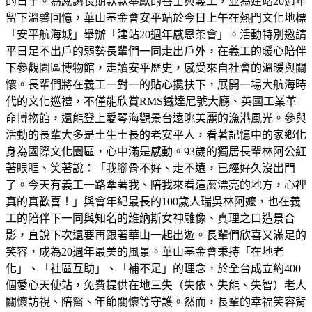
的日子。為感謝長期默默奉獻的善士與義工，並為建站20週年
留下溫馨回憶，華山基金會安平站於今日上午在熱門文化地標
「安平航海城」舉辦「建站20週年感恩茶會」。活動特別邀請
平日足不出戶的弱勢長輩們一同走出戶外，在義工的暖心陪伴
下參觀園區博物館，走讀安平歷史，感受來自社會的溫暖與關
懷。長輩們將在義工一對一的貼心攙扶下，展開一場大航海時
代的文化巡禮，不僅能欣賞RMS鐵達尼號大廳、英國工業革
命博物館，還能登上愛琴海觀景台遠眺美麗的漁港風光。參與
活動的長輩大多是土生土長的老安平人，看著記憶中的家鄉化
身為國際文化園區，心中滿是感動。93歲的獨居長輩林阿公紅
著眼眶、笑著說：「我腳骨不好、走不遠，已經好久沒出門
了。今天有義工一路牽著我、陪我來看這麼漂亮的地方，心裡
真的真歡喜！」與會年紀最長的100歲人瑞吳林阿嬤，也在義
工的陪伴下一同與知名的維納斯女神雕像、真理之口造景合
影，直說下次還要再跟著華山一起出遊。長輩們欣喜又滿足的
笑容，成為20週年最美的風景。華山基金會秉持「在地老
化」、「社區互助」、「補不足」的理念，於全台成立約400
個愛心天使站，免費提供在地三失（失依、失能、失智）老人
關懷訪視、陪醫、年節關懷等守護。然而，長輩的幸福笑容背