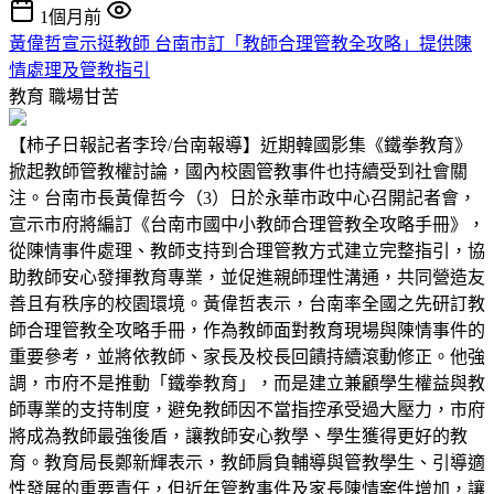
1個月前
黃偉哲宣示挺教師 台南市訂「教師合理管教全攻略」提供陳
情處理及管教指引
教育
職場甘苦
【柿子日報記者李玲/台南報導】近期韓國影集《鐵拳教育》
掀起教師管教權討論，國內校園管教事件也持續受到社會關
注。台南市長黃偉哲今（3）日於永華市政中心召開記者會，
宣示市府將編訂《台南市國中小教師合理管教全攻略手冊》，
從陳情事件處理、教師支持到合理管教方式建立完整指引，協
助教師安心發揮教育專業，並促進親師理性溝通，共同營造友
善且有秩序的校園環境。黃偉哲表示，台南率全國之先研訂教
師合理管教全攻略手冊，作為教師面對教育現場與陳情事件的
重要參考，並將依教師、家長及校長回饋持續滾動修正。他強
調，市府不是推動「鐵拳教育」，而是建立兼顧學生權益與教
師專業的支持制度，避免教師因不當指控承受過大壓力，市府
將成為教師最強後盾，讓教師安心教學、學生獲得更好的教
育。教育局長鄭新輝表示，教師肩負輔導與管教學生、引導適
性發展的重要責任，但近年管教事件及家長陳情案件增加，讓