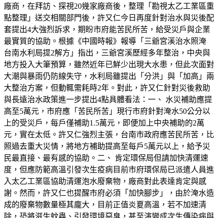
廠商，在拜訪、探視20幾家廠商後，整理「勘視太乙工業區重
點整理」送交相關部門後，許又仁今日再度針對治水與災後配
套提出4大強烈訴求，期盼市府能苦民所苦，給受災戶與企業
最實質的協助。根據《中國時報》報導「三爺宮溪治水照淹
台南水利局提2解方」指出，三爺宮溪歷經多年整治，中央與
地方投入大筆預算，雖然近年已鮮少出現大水患，但此次面對
大潮與暴雨仍防線失守，水利局雖提出「分洪」與「加高」兩
大整治方案，但動輒需耗時2年。對此，許又仁針對災後救助
與長遠治水政策進一步提出4點具體看法：一、 水災補助應提
高至5萬元，市府應「苦民所苦」現行市府針對淹水50公分以
上的受災戶，每戶僅補助1.5萬元，即便加上中央補助的2萬
元，實在太低。許又仁強烈主張，台南市政府應苦民所苦，比
照過去重大災情，將地方補助提高至每戶5萬元以上，給予災
民最直接、最有感的協助。二、 肯定環保局但請加快清運速
度，但應防範高溫引發次生疫病目前市府環保局已派遣人員進
入太乙工業區協助清運泡水廢棄物，廠商對此表達肯定與感
謝。然而，許又仁也提醒市府必須「加快腳步」，由於淹水造
成的廢棄物數量極其龐大，目前正值炎夏高溫，若不加速清
除，恐將滋生蚊蟲、引發環境惡臭，甚至演變成次生傳染病與