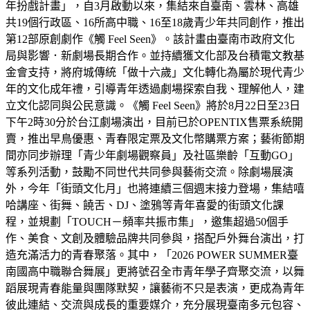
年扮戲計畫」，自3月啟動以來，集結來自臺南、雲林、高雄
共19個行政區、16所高中職、16至18歲青少年共同創作，推出
第12部原創劇作《觸 Feel Seen》。該計畫由臺南市政府文化
局與影響．新劇場長期合作。並持續獲文化部及台積電文教基
金會支持，將府城傳統「做十六歲」文化轉化為屬於現代青少
年的文化成年禮，引導青年透過劇場探索自我、理解他人，建
立文化認同與公民意識。《觸 Feel Seen》將於8月22日至23日
下午2時30分於台江劇場演出，目前已於OPENTIX售票系統開
賣，推出早鳥優惠、青春限定票及文化幣購票方案；藝術節期
間亦同步辦理「青少年劇場觀察員」及社區樂齡「互動GO」
等系列活動，鼓勵不同世代共同參與藝術交流。除劇場展演
外，今年「街頭文化月」也將連續三個週末接力登場，集結嘻
哈講座、街舞、饒舌、DJ、塗鴉等青年喜愛的街頭文化課
程，並規劃「TOUCH－頻率共振市集」，邀集超過50個手
作、美食、文創及體驗品牌共同參與，搭配戶外舞台演出，打
造充滿活力的青春聚落。其中，「2026 POWER SUMMER臺
南國高中職聯合舞展」更將號召全市青年學子齊聚交流，以舞
蹈展現青春能量與團隊默契，讓藝術不只是表演，更成為青年
彼此連結、交流與成長的重要媒介，充分展現臺南多元包容、