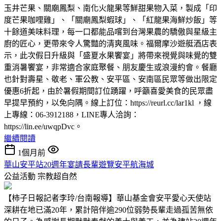
玉井芒果、關廟鳳梨、南化火龍果等鮮甜果物入菜，製成「印
度芒果咖哩雞」、「關廟鳳梨蝦球」、「紅龍果海鮮炒飯」等
十餘道美味料理，每一口都能品嚐到台灣果農的驕傲與星級主
廚的匠心，更帶來令人驚豔的清爽風味。福爾摩沙遊艇酒店表
示，此次假日升級與「盛夏水果饗宴」將帶來視覺與味覺的雙
重消暑饗宴，非常適合家庭聚餐、朋友慶生或浪漫約會。餐廳
也針對壽星、敬老、軍公教、安平區、安南區民眾等做出限定
優惠6折起，由於暑假期間訂位踴躍，呼籲喜愛美食的民眾盡
早提早預約，以免向隅。線上訂位：https://reurl.cc/lar1kl ，線
上專線：06-3912188，LINE專人洽詢：
https://lin.ee/uwqpDvc。
繼續閱讀
1個月前
華山安平站20週年宴請長輩遊覽安平航海城
公益活動
宗教超自然
【柿子日報記者李玲/台南報導】華山基金會安平愛心天使站
深耕在地已滿20年，累計陪伴逾290位弱勢長輩走過孤苦無依