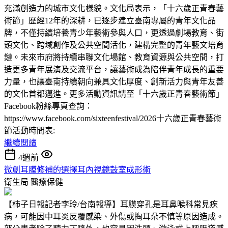
充滿創造力的城市文化樣貌。文化局表示，「十六歲正青春藝
術節」歷經12年的深耕，已逐步建立臺南專屬的青年文化品
牌，不僅持續培養青少年藝術參與人口，更透過劇場教育、街
頭文化、跨域創作及公共空間活化，建構完整的青年藝文培育
鏈。未來市府將持續串聯文化場館、教育資源與公共空間，打
造更多青年展演及交流平台，讓藝術成為陪伴青年成長的重要
力量，也讓臺南持續朝向兼具文化厚度、創新活力與青年友善
的文化首都邁進。更多活動資訊請至「十六歲正青春藝術節」
Facebook粉絲專頁查詢：
https://www.facebook.com/sixteenfestival/2026十六歲正青春藝術
節活動時間表:
繼續閱讀
4週前
微創耳膜修補的選擇耳內視鏡鼓室成形術
衛生局
醫療保健
【柿子日報記者李玲/台南報導】耳膜穿孔是耳鼻喉科常見疾
病，可能因中耳炎反覆感染、外傷或掏耳朵不慎等原因造成。