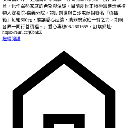
意，化作弱勢家庭的希望與溫暖。目前創世正積極籌建清寒植
物人安養院-嘉義分院，認助創世與白沙屯媽祖聯名『植福
箱』每箱600元，能讓愛心延續，助弱勢家庭一臂之力，期盼
各界一同行善積福。」愛心專線06-2601655，訂購網址:
https://reurl.cc/j6bnkZ
繼續閱讀