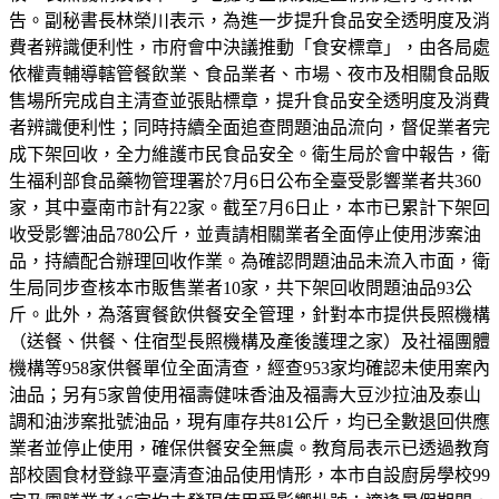
告。副秘書長林榮川表示，為進一步提升食品安全透明度及消
費者辨識便利性，市府會中決議推動「食安標章」，由各局處
依權責輔導轄管餐飲業、食品業者、市場、夜市及相關食品販
售場所完成自主清查並張貼標章，提升食品安全透明度及消費
者辨識便利性；同時持續全面追查問題油品流向，督促業者完
成下架回收，全力維護市民食品安全。衛生局於會中報告，衛
生福利部食品藥物管理署於7月6日公布全臺受影響業者共360
家，其中臺南市計有22家。截至7月6日止，本市已累計下架回
收受影響油品780公斤，並責請相關業者全面停止使用涉案油
品，持續配合辦理回收作業。為確認問題油品未流入市面，衛
生局同步查核本市販售業者10家，共下架回收問題油品93公
斤。此外，為落實餐飲供餐安全管理，針對本市提供長照機構
（送餐、供餐、住宿型長照機構及產後護理之家）及社福團體
機構等958家供餐單位全面清查，經查953家均確認未使用案內
油品；另有5家曾使用福壽健味香油及福壽大豆沙拉油及泰山
調和油涉案批號油品，現有庫存共81公斤，均已全數退回供應
業者並停止使用，確保供餐安全無虞。教育局表示已透過教育
部校園食材登錄平臺清查油品使用情形，本市自設廚房學校99