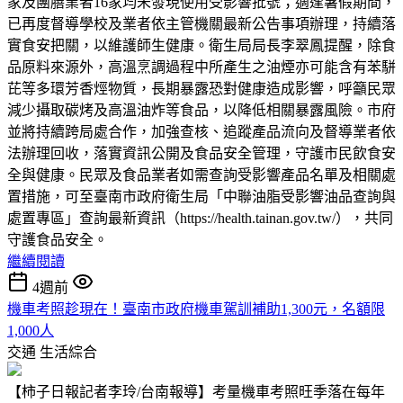
家及團膳業者16家均未發現使用受影響批號；適逢暑假期間，
已再度督導學校及業者依主管機關最新公告事項辦理，持續落
實食安把關，以維護師生健康。衛生局局長李翠鳳提醒，除食
品原料來源外，高溫烹調過程中所產生之油煙亦可能含有苯駢
芘等多環芳香烴物質，長期暴露恐對健康造成影響，呼籲民眾
減少攝取碳烤及高溫油炸等食品，以降低相關暴露風險。市府
並將持續跨局處合作，加強查核、追蹤產品流向及督導業者依
法辦理回收，落實資訊公開及食品安全管理，守護市民飲食安
全與健康。民眾及食品業者如需查詢受影響產品名單及相關處
置措施，可至臺南市政府衛生局「中聯油脂受影響油品查詢與
處置專區」查詢最新資訊（https://health.tainan.gov.tw/），共同
守護食品安全。
繼續閱讀
4週前
機車考照趁現在！臺南市政府機車駕訓補助1,300元，名額限
1,000人
交通
生活綜合
【柿子日報記者李玲/台南報導】考量機車考照旺季落在每年