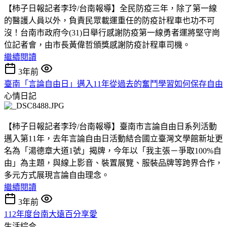
【柿子日報記者李玲/台南報導】全民防疫三年，除了第一線
的醫護人員以外，負責民眾載運重任的防疫計程車也功不可
沒！台南市政府今(31)日舉行感謝防疫第一線勇者運將堅守崗
位記者會，由市長黃偉哲頒獎感謝防疫計程車司機。
繼續閱讀
3年前
臺南「言論自由日」邁入11年從過去的奮鬥學習如何保存自由
心情日記
【柿子日報記者李玲/台南報導】臺南市言論自由日系列活動
邁入第11年，去年言論自由日活動結合國立臺灣文學館新址更
名為「湯德章大道1號」揭牌，今年以「我主張－爭取100%自
由」為主題，與線上影音、裝置展覽、服裝品牌等跨界合作，
多元方式展現言論自由理念。
繼續閱讀
3年前
112年度台南大遠百分享愛
生活綜合