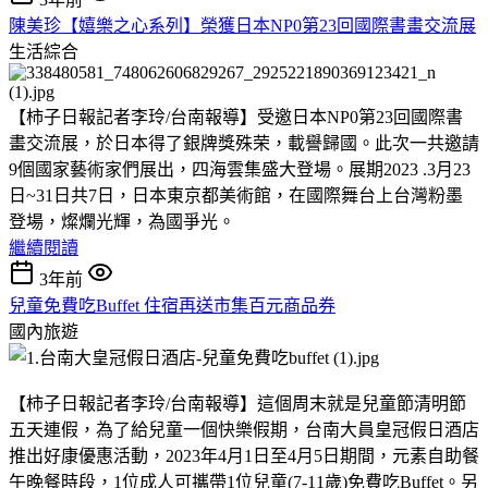
陳美珍【嬉樂之心系列】榮獲日本NP0第23回國際書畫交流展
生活綜合
【柿子日報記者李玲/台南報導】受邀日本NP0第23回國際書
畫交流展，於日本得了銀牌獎殊荣，載譽歸國。此次一共邀請
9個國家藝術家們展出，四海雲集盛大登場。展期2023 .3月23
日~31日共7日，日本東京都美術館，在國際舞台上台灣粉墨
登場，燦爛光輝，為國爭光。
繼續閱讀
3年前
兒童免費吃Buffet 住宿再送市集百元商品券
國內旅遊
【柿子日報記者李玲/台南報導】這個周末就是兒童節清明節
五天連假，為了給兒童一個快樂假期，台南大員皇冠假日酒店
推出好康優惠活動，2023年4月1日至4月5日期間，元素自助餐
午晚餐時段，1位成人可攜帶1位兒童(7-11歲)免費吃Buffet。另