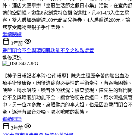
外，酒店大廳舉辦「皇冠生活節之假日市集」活動，在室內舒
適的空間裡，邀集8家創意特色攤商進駐，凡4/1-4/3入住之房
客，雙人房加碼贈送100元商品兌換券、4人房贈送200元，讓
您享受購物與親子手作樂趣。
繼續閱讀
3年前
聲門閉合不全與環咽肌功能不全之進階處置
進修深造
【柿子日報記者李玲/台南報導】陳先生經歷辛苦的腦出血治
療手術後康復，因後遺症與必要性的手術牽引，有吞嚥困難、
哽噎、喝水嗆咳、嗓音沙啞狀況；檢查發現，陳先生的聲門閉
合不全與環咽肌功能不全，讓食物哽在食道口，跟水流進氣管
中。另一位70多歲、身體健康的李大姐，也是因為聲門閉合不
全，逐漸有聲音沙啞、喝水嗆咳的狀態。
繼續閱讀
3年前