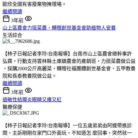
歐欣全國有害廢棄物掩埋場。
繼續閱讀
3年前
山上區農會力挺菜農，轉贈創世基金會助植物人安養
生活綜合
【柿子日報記者李玲/台南報導】台南市山上區農會總幹事許
弘霖，行動支持雲林縣土庫鎮農會的產銷班，力挺菜農做公益
，採購2000公斤高麗菜，轉贈社福團體創世基金會、五甲教養
院和長泰教養院做公益。
繼續閱讀
3年前
過敏性結膜炎眼睛又癢又紅
醫療保健
【柿子日報記者李玲/台南報導】一位五歲弟弟由阿嬤帶進診
間，主訴剛剛在家門口外面玩，不知道怎 麼回事，突然就一