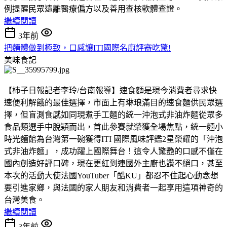
例提醒民眾遠離醫療偏方以及善用查核軟體查證。
繼續閱讀
3年前
把麵體做到極致，口感讓ITI國際名廚評審吃驚!
美味食記
【柿子日報記者李玲/台南報導】速食麵是現今消費者尋求快
速便利解餓的最佳選擇，市面上有琳琅滿目的速食麵供民眾選
擇，但盲測食感如同現煮手工麵的統一沖泡式非油炸麵從眾多
食品類選手中脫穎而出，首此參賽就榮獲全場焦點，統一麵小
時光麵館為台灣第一碗獲得ITI 國際風味評鑑2星榮耀的「沖泡
式非油炸麵」，成功躍上國際舞台！這令人驚艷的口感不僅在
國內創造好評口碑，現在更紅到連國外主廚也讚不絕口，甚至
本次的活動大使法國YouTuber「酷KU」都忍不住起心動念想
要引進家鄉，與法國的家人朋友和消費者一起享用這項神奇的
台灣美食。
繼續閱讀
3年前