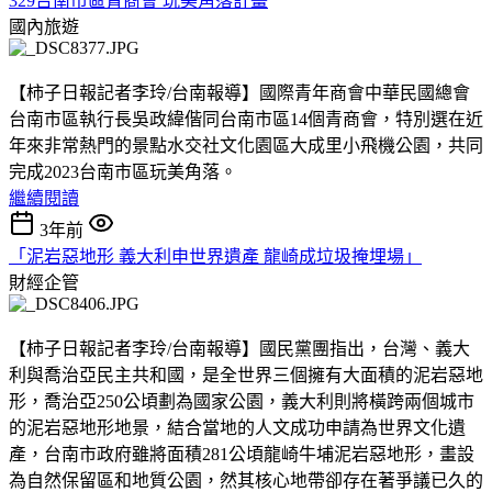
329台南市區青商會 玩美角落計畫
國內旅遊
【柿子日報記者李玲/台南報導】國際青年商會中華民國總會
台南市區執行長吳政緯偕同台南市區14個青商會，特別選在近
年來非常熱門的景點水交社文化園區大成里小飛機公園，共同
完成2023台南市區玩美角落。
繼續閱讀
3年前
「泥岩惡地形 義大利申世界遺產 龍崎成垃圾掩埋場」
財經企管
【柿子日報記者李玲/台南報導】國民黨團指出，台灣、義大
利與喬治亞民主共和國，是全世界三個擁有大面積的泥岩惡地
形，喬治亞250公頃劃為國家公園，義大利則將橫跨兩個城市
的泥岩惡地形地景，結合當地的人文成功申請為世界文化遺
產，台南市政府雖將面積281公頃龍崎牛埔泥岩惡地形，畫設
為自然保留區和地質公園，然其核心地帶卻存在著爭議已久的