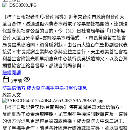
【柿子日報記者李玲/台南報導】近年來台南市政府與台南大
遠百合作，透過鼓勵消費者捐贈電子發票給社褔團體，達到環
保並參與社會公益的目的，今（31）日社會局舉辦「112年度
台南大遠百分享愛--雲端發票捐贈儀式」，市長黃偉哲在社會
局長盧禹璁陪同下頒發感謝狀，由台南大遠百徐聖彬副理代表
接受。市長感謝企業熱心參與公益之善行，天主教美善社會福
利基金會附設光明早期療育中心執行長吳道遠神父、以及台灣
觸愛協會江銘昌督導，都親自到場參與。
繼續閱讀
3年前
防誤信偏方 成大醫院攜手中嘉打擊假訊息
政論人文
【柿子日報記者李玲/台南報導】時有耳聞民眾因誤信偏方，
反而耽誤了黃金治療時期，尤其現在手機通訊軟體普及，這類
的偏方假消息更是容易被四處傳播。成大醫院與中嘉三冠王.
雙子星攜手合作，前進各社區進行媒體識讀宣導，並以實際案