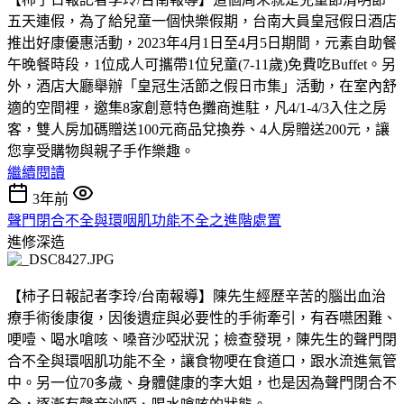
五天連假，為了給兒童一個快樂假期，台南大員皇冠假日酒店
推出好康優惠活動，2023年4月1日至4月5日期間，元素自助餐
午晚餐時段，1位成人可攜帶1位兒童(7-11歲)免費吃Buffet。另
外，酒店大廳舉辦「皇冠生活節之假日市集」活動，在室內舒
適的空間裡，邀集8家創意特色攤商進駐，凡4/1-4/3入住之房
客，雙人房加碼贈送100元商品兌換券、4人房贈送200元，讓
您享受購物與親子手作樂趣。
繼續閱讀
3年前
聲門閉合不全與環咽肌功能不全之進階處置
進修深造
【柿子日報記者李玲/台南報導】陳先生經歷辛苦的腦出血治
療手術後康復，因後遺症與必要性的手術牽引，有吞嚥困難、
哽噎、喝水嗆咳、嗓音沙啞狀況；檢查發現，陳先生的聲門閉
合不全與環咽肌功能不全，讓食物哽在食道口，跟水流進氣管
中。另一位70多歲、身體健康的李大姐，也是因為聲門閉合不