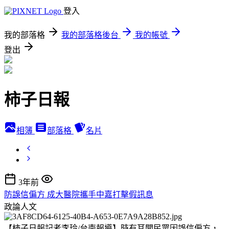
登入
我的部落格
我的部落格後台
我的帳號
登出
柿子日報
相簿
部落格
名片
3年前
防誤信偏方 成大醫院攜手中嘉打擊假訊息
政論人文
【柿子日報記者李玲/台南報導】時有耳聞民眾因誤信偏方，