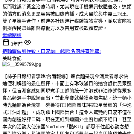
反而耽誤了黃金治療時期，尤其現在手機通訊軟體普及，這類
的偏方假消息更是容易被四處傳播。成大醫院與中嘉三冠王.
雙子星攜手合作，前進各社區進行媒體識讀宣導，並以實際案
例提醒民眾遠離醫療偏方以及善用查核軟體查證。
繼續閱讀
3年前
把麵體做到極致，口感讓ITI國際名廚評審吃驚!
美味食記
【柿子日報記者李玲/台南報導】速食麵是現今消費者尋求快
速便利解餓的最佳選擇，市面上有琳琅滿目的速食麵供民眾選
擇，但盲測食感如同現煮手工麵的統一沖泡式非油炸麵從眾多
食品類選手中脫穎而出，首此參賽就榮獲全場焦點，統一麵小
時光麵館為台灣第一碗獲得ITI 國際風味評鑑2星榮耀的「沖泡
式非油炸麵」，成功躍上國際舞台！這令人驚艷的口感不僅在
國內創造好評口碑，現在更紅到連國外主廚也讚不絕口，甚至
本次的活動大使法國YouTuber「酷KU」都忍不住起心動念想
要引進家鄉，與法國的家人朋友和消費者一起享用這項神奇的