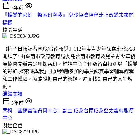
3年前
『蛻變的彩虹．探索班與我』 兒少協會陪伴走上改變未來的
橋樑
校園生活
【柿子日報記者李玲/台南報導】112年度青少年探索班於3/28
開課了! 由臺南市政府教育局委託台南市教育及兒童青少年發
展協會開辦青少年探索班，輔諮中心主任羅智韋特別以「蛻變
的彩虹-探索班與我」主題勉勵參加的學員認真學習輔導課程
和工作體驗，就能發掘自己的興趣，進而找到自己的人生規
劃。
繼續閱讀
3年前
南科「國網雲端資料中心」動土 成為台南成為亞太雲端服務
中心
財經企管