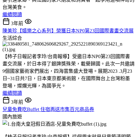
台灣美食。
繼續閱讀
3年前
陳美珍【嬉樂之心系列】榮獲日本NP0第23回國際書畫交流展
生活綜合
【柿子日報記者李玲/台南報導】受邀日本NP0第23回國際書
畫交流展，於日本得了銀牌獎殊荣，載譽歸國。此次一共邀請
9個國家藝術家們展出，四海雲集盛大登場。展期2023 .3月23
日~31日共7日，日本東京都美術館，在國際舞台上台灣粉墨
登場，燦爛光輝，為國爭光。
繼續閱讀
3年前
兒童免費吃Buffet 住宿再送市集百元商品券
國內旅遊
【柿子日報記者李玲/台南報導】這個周末就是兒童節清明節