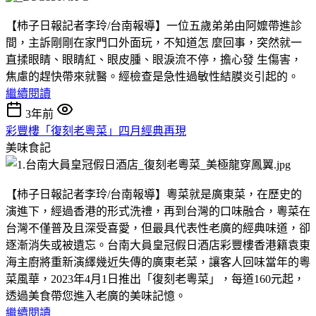
【柿子日報記者李玲/台南報導】一位五歲弟弟由阿嬤帶進診
間，主訴剛剛在家門口外面玩，不知道怎 麼回事，突然就一
直揉眼睛、眼睛紅、眼皮腫、眼淚流不停，擔心發 生傷害，
焦慮的趕快帶來就醫。經檢查是急性過敏性結膜炎引起的。
繼續閱讀
3年前
彩豐樓「復刻老粵菜」四月經典再現
美味食記
【柿子日報記者李玲/台南報導】粵菜就是廣東菜，在歷史的
演進下，經過香港的形式洗禮，再到台灣的口味融合，粵菜在
台灣不僅普及且深受喜愛，但最具代表性老廣的經典味道，卻
逐漸消失或被遺忘。台南大員皇冠假日酒店彩豐樓香港籍袁東
海主廚將重新演繹幾近失傳的廣東老菜，讓客人回味當年的粵
菜風華，2023年4月1日推出「復刻老粵菜」，每道160元起，
透過美食帶您進入老廣的美味記憶。
繼續閱讀