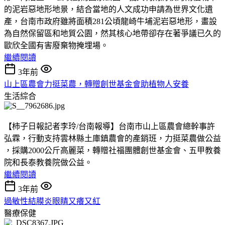
的泥岩惡地形地景，結合當地的人文成功申請為世界文化遺
產，台南市政府雖將面積281公頃龍崎牛埔泥岩惡地形，畫設
為自然保留區和地質公園，然其核心地帶卻存在著爭議已久的
歐欣全國有害廢棄物掩埋場。
繼續閱讀
3年前
山上區農會力挺菜農，轉贈創世基金會助植物人安養
生活綜合
【柿子日報記者李玲/台南報導】台南市山上區農會總幹事許
弘霖，行動支持雲林縣土庫鎮農會的產銷班，力挺菜農做公益
，採購2000公斤高麗菜，轉贈社福團體創世基金會、五甲教養
院和長泰教養院做公益。
繼續閱讀
3年前
過敏性結膜炎眼睛又癢又紅
醫療保健