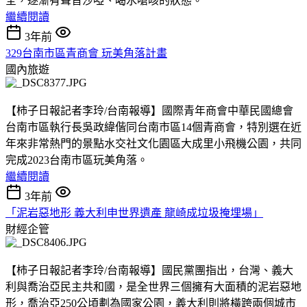
全，逐漸有聲音沙啞、喝水嗆咳的狀態。
繼續閱讀
3年前
329台南市區青商會 玩美角落計畫
國內旅遊
【柿子日報記者李玲/台南報導】國際青年商會中華民國總會
台南市區執行長吳政緯偕同台南市區14個青商會，特別選在近
年來非常熱門的景點水交社文化園區大成里小飛機公園，共同
完成2023台南市區玩美角落。
繼續閱讀
3年前
「泥岩惡地形 義大利申世界遺產 龍崎成垃圾掩埋場」
財經企管
【柿子日報記者李玲/台南報導】國民黨團指出，台灣、義大
利與喬治亞民主共和國，是全世界三個擁有大面積的泥岩惡地
形，喬治亞250公頃劃為國家公園，義大利則將橫跨兩個城市