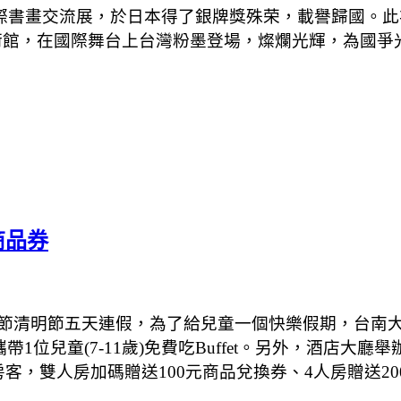
際書畫交流展，於日本得了銀牌獎殊荣，載譽歸國。此
術館，在國際舞台上台灣粉墨登場，燦爛光輝，為國爭
商品券
節清明節五天連假，為了給兒童一個快樂假期，台南
攜帶
1
位兒童
(7-11
歲
)
免費吃
Buffet
。另外，酒店大廳舉
房客，雙人房加碼贈送
100
元商品兌換券、
4
人房贈送
20