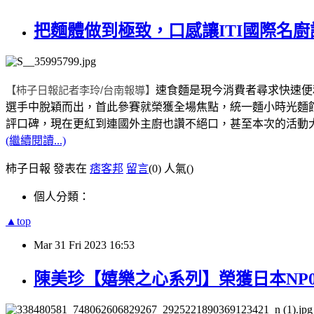
把麵體做到極致，口感讓ITI國際名廚
【柿子日報記者李玲
/
台南報導】
速食麵是現今消費者尋求快速便
選手中脫穎而出，首此參賽就榮獲全場焦點，統一麵小時光麵
評口碑，現在更紅到連國外主廚也讚不絕口，甚至本次的活動
(繼續閱讀...)
柿子日報 發表在
痞客邦
留言
(0)
人氣(
)
個人分類：
▲top
Mar
31
Fri
2023
16:53
陳美珍【嬉樂之心系列】榮獲日本NP0