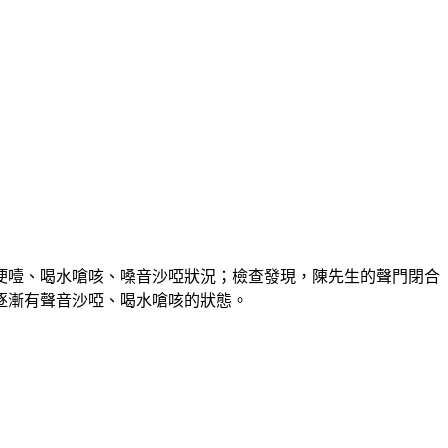
哽噎、喝水嗆咳、嗓音沙啞狀況；檢查發現，陳先生的聲門閉合
逐漸有聲音沙啞、喝水嗆咳的狀態。