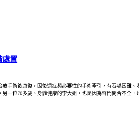
階處置
治療手術後康復，因後遺症與必要性的手術牽引，有吞嚥困難、
。另一位
70
多歲、身體健康的李大姐，也是因為聲門閉合不全，