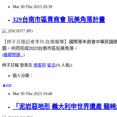
Mar
30
Thu
2023
20:39
329台南市區青商會 玩美角落計畫
【柿子日報記者李玲
台南報導】
國際青年商會中華民國
/
2023
園，共同完成
台南市區玩美角落。
(繼續閱讀...)
柿子日報 發表在
痞客邦
留言
(0)
人氣(
)
個人分類：
▲top
Mar
30
Thu
2023
19:40
「泥岩惡地形 義大利申世界遺產 龍