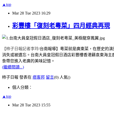
▲top
Mar
28
Tue
2023
16:29
彩豐樓「復刻老粵菜」四月經典再現
【柿子日報記者李玲
/
台南報導】
粵菜就是廣東菜，在歷史的演
消失或被遺忘。台南大員皇冠假日酒店彩豐樓香港籍袁東海主
食帶您進入老廣的美味記憶。
(繼續閱讀...)
柿子日報 發表在
痞客邦
留言
(0)
人氣(
)
個人分類：
▲top
Mar
28
Tue
2023
15:55