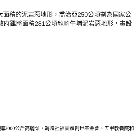
大面積的泥岩惡地形，喬治亞
250
公頃劃為國家公
政府雖將面積
281
公頃龍崎牛埔泥岩惡地形，畫設
採購
2000
公斤高麗菜，轉贈社福團體創世基金會、五甲教養院和