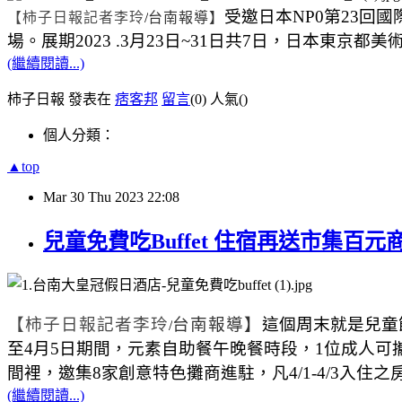
受邀日本
NP0
第
23
回國
【柿子日報記者李玲
/
台南報導】
場。展期
2023 .3
月
23
日
~31
日共
7
日，日本東京都美
(繼續閱讀...)
柿子日報 發表在
痞客邦
留言
(0)
人氣(
)
個人分類：
▲top
Mar
30
Thu
2023
22:08
兒童免費吃Buffet 住宿再送市集百元
【柿子日報記者李玲
台南報導】
這個周末就是兒童
/
至
4
月
5
日期間，元素自助餐午晚餐時段，
1
位成人可
間裡，邀集
8
家創意特色攤商進駐，凡
4/1-4/3
入住之
(繼續閱讀...)