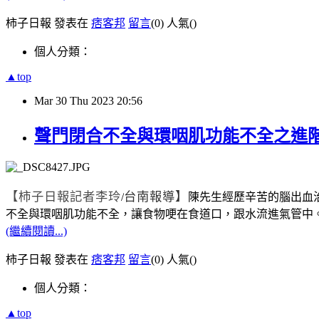
柿子日報 發表在
痞客邦
留言
(0)
人氣(
)
個人分類：
▲top
Mar
30
Thu
2023
20:56
聲門閉合不全與環咽肌功能不全之進
【柿子日報記者李玲
台南報導】
/
陳先生經歷辛苦的腦出血
不全與環咽肌功能不全，讓食物哽在食道口，跟水流進氣管中
(繼續閱讀...)
柿子日報 發表在
痞客邦
留言
(0)
人氣(
)
個人分類：
▲top