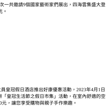
次一共邀請
9
個國家藝術家們展出，四海雲集盛大登
光。
大員皇冠假日酒店推出好康優惠活動，
2023
年
4
月
1
日
辦「皇冠生活節之假日市集」活動，在室內舒適的空
0
元，讓您享受購物與親子手作樂趣。