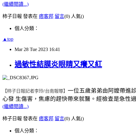
(繼續閱讀...)
柿子日報 發表在
痞客邦
留言
(0)
人氣(
)
個人分類：
▲top
Mar
28
Tue
2023
16:41
過敏性結膜炎眼睛又癢又紅
一位五歲弟弟由阿嬤帶進
【柿子日報記者李玲
/
台南報導】
心發 生傷害，焦慮的趕快帶來就醫。經檢查是急性
(繼續閱讀...)
柿子日報 發表在
痞客邦
留言
(0)
人氣(
)
個人分類：