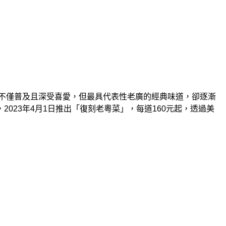
不僅普及且深受喜愛，但最具代表性老廣的經典味道，卻逐漸
，
2023
年
4
月
1
日推出「復刻老粵菜」，每道
160
元起，透過美