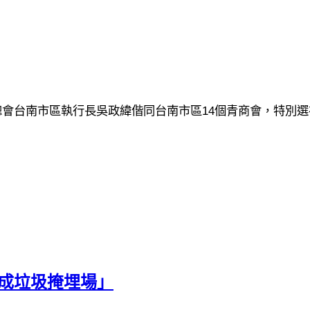
14
總會台南市區執行長吳政緯偕同台南市區
個青商會，特別選
崎成垃圾掩埋場」