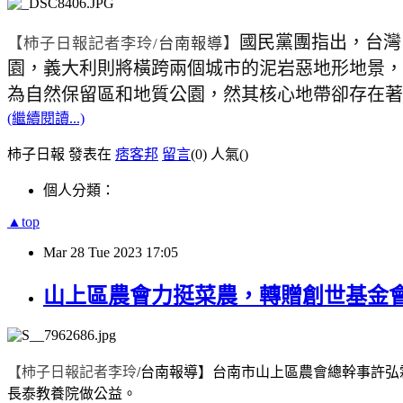
國民黨團指出，台灣
【柿子日報記者李玲
/
台南報導】
園，義大利則將橫跨兩個城市的泥岩惡地形地景，
為自然保留區和地質公園，然其核心地帶卻存在著
(繼續閱讀...)
柿子日報 發表在
痞客邦
留言
(0)
人氣(
)
個人分類：
▲top
Mar
28
Tue
2023
17:05
山上區農會力挺菜農，轉贈創世基金
【柿子日報記者李玲
/
台南報導】
台南市山上區農會總幹事許弘
長泰教養院做公益。