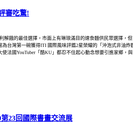
評審吃驚!
利解餓的最佳選擇，市面上有琳琅滿目的速食麵供民眾選擇，但
館為台灣第一碗獲得
ITI
國際風味評鑑
2
星榮耀的「沖泡式非油炸
大使法國
YouTuber
「酷
KU
」都忍不住起心動念想要引進家鄉，與
第23回國際書畫交流展