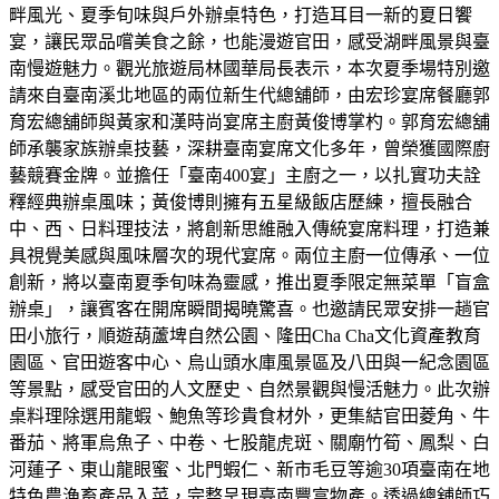
畔風光、夏季旬味與戶外辦桌特色，打造耳目一新的夏日饗
宴，讓民眾品嚐美食之餘，也能漫遊官田，感受湖畔風景與臺
南慢遊魅力。觀光旅遊局林國華局長表示，本次夏季場特別邀
請來自臺南溪北地區的兩位新生代總舖師，由宏珍宴席餐廳郭
育宏總舖師與黃家和漢時尚宴席主廚黃俊博掌杓。郭育宏總舖
師承襲家族辦桌技藝，深耕臺南宴席文化多年，曾榮獲國際廚
藝競賽金牌。並擔任「臺南400宴」主廚之一，以扎實功夫詮
釋經典辦桌風味；黃俊博則擁有五星級飯店歷練，擅長融合
中、西、日料理技法，將創新思維融入傳統宴席料理，打造兼
具視覺美感與風味層次的現代宴席。兩位主廚一位傳承、一位
創新，將以臺南夏季旬味為靈感，推出夏季限定無菜單「盲盒
辦桌」，讓賓客在開席瞬間揭曉驚喜。也邀請民眾安排一趟官
田小旅行，順遊葫蘆埤自然公園、隆田Cha Cha文化資產教育
園區、官田遊客中心、烏山頭水庫風景區及八田與一紀念園區
等景點，感受官田的人文歷史、自然景觀與慢活魅力。此次辦
桌料理除選用龍蝦、鮑魚等珍貴食材外，更集結官田菱角、牛
番茄、將軍烏魚子、中卷、七股龍虎斑、關廟竹筍、鳳梨、白
河蓮子、東山龍眼蜜、北門蝦仁、新市毛豆等逾30項臺南在地
特色農漁畜產品入菜，完整呈現臺南豐富物產。透過總舖師巧