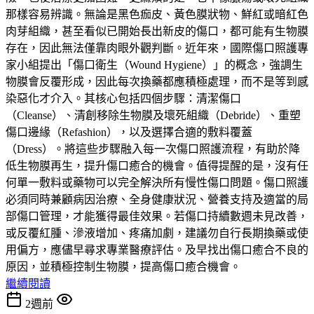
那樣容易辨識。無論是黑色痂皮、黃色膜狀物、鮮紅或暗紅色
肉芽組織，甚至看似已開始長出新皮的傷口，都可能有生物膜
存在，因此無法僅靠肉眼外觀判斷。近年來，國際傷口照護專
家小組提出「傷口衛生（Wound Hygiene）」的概念，強調生
物膜會反覆形成，因此每次換藥都應積極處理，而不是等到感
染惡化才介入。其核心包括四個步驟：清潔傷口
（Cleanse）、清創移除生物膜及壞死組織（Debride）、重塑
傷口邊緣（Refashion），以及選擇合適的敷料覆蓋
（Dress）。將這些步驟融入每一次傷口照護流程，有助於降
低生物膜再生，提升傷口癒合的機會。值得提醒的是，沒有任
何單一敷料或藥物可以完全解決所有慢性傷口問題。傷口照護
必須同時兼顧病因治療、全身健康狀況、營養支持及適當的局
部傷口管理，才能獲得最佳效果。若傷口持續數週未見改善，
或反覆紅腫、滲液增加、疼痛加劇，建議勿自行長期換藥或使
用偏方，應儘早尋求專業醫療評估。及早找出傷口癒合不良的
原因，並積極控制生物膜，提高傷口癒合機會。
繼續閱讀
2週前