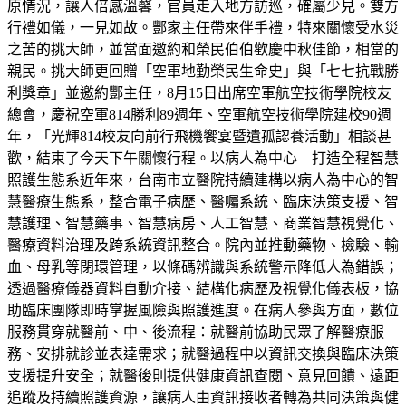
原情況，讓人倍感溫馨，官員走入地方訪巡，確屬少見。雙方
行禮如儀，一見如故。酆家主任帶來伴手禮，特來關懷受水災
之苦的挑大師，並當面邀約和榮民伯伯歡慶中秋佳節，相當的
親民。挑大師更回贈「空軍地勤榮民生命史」與「七七抗戰勝
利獎章」並邀約酆主任，8月15日出席空軍航空技術學院校友
總會，慶祝空軍814勝利89週年、空軍航空技術學院建校90週
年，「光輝814校友向前行飛機饗宴暨遺孤認養活動」相談甚
歡，結束了今天下午關懷行程。以病人為中心 打造全程智慧
照護生態系近年來，台南市立醫院持續建構以病人為中心的智
慧醫療生態系，整合電子病歷、醫囑系統、臨床決策支援、智
慧護理、智慧藥事、智慧病房、人工智慧、商業智慧視覺化、
醫療資料治理及跨系統資訊整合。院內並推動藥物、檢驗、輸
血、母乳等閉環管理，以條碼辨識與系統警示降低人為錯誤；
透過醫療儀器資料自動介接、結構化病歷及視覺化儀表板，協
助臨床團隊即時掌握風險與照護進度。在病人參與方面，數位
服務貫穿就醫前、中、後流程：就醫前協助民眾了解醫療服
務、安排就診並表達需求；就醫過程中以資訊交換與臨床決策
支援提升安全；就醫後則提供健康資訊查閱、意見回饋、遠距
追蹤及持續照護資源，讓病人由資訊接收者轉為共同決策與健