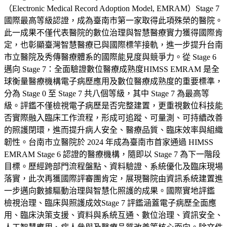
（Electronic Medical Record Adoption Model, EMRAM）Stage 7
國際最高等級認證，成為臺南市第一家取得此項殊榮的醫院。
此一成果不僅代表醫院的數位治理與智慧醫療實力獲得國際肯
定，也彰顯臺灣智慧醫療已與國際標竿接軌，進一步提升台南
市立醫院及秀傳醫療體系的國際能見度與競爭力。從 Stage 6
邁向 Stage 7：全面驗證數位醫療成熟度HIMSS EMRAM 是全
球衡量醫療機構電子病歷應用及數位醫療成熟度的重要標準，
分為 Stage 0 至 Stage 7 共八個等級，其中 Stage 7 為最高等
級。評鑑不僅檢視電子病歷是否完整建置，更重視數位科技能
否實際融入臨床工作流程，形成可追蹤、可量測、可持續改善
的照護閉環，進而提升病人安全、醫療品質、臨床效率與組織
韌性。台南市立醫院於 2024 年成為臺南市首家通過 HIMSS
EMRAM Stage 6 認證的醫療機構，隨即以 Stage 7 為下一階段
目標。歷經跨部門流程盤點、資料驗證、系統優化及臨床現場
落實，此次再獲國際評審團肯定，展現醫院由資訊系統建置進
一步邁向數據驅動治理與智慧化照護的成果。國際實地評鑑
檢視治理、臨床與照護成效Stage 7 評鑑涵蓋電子病歷全面應
用、臨床決策支援、資料與系統互通、數位治理、資訊安全、