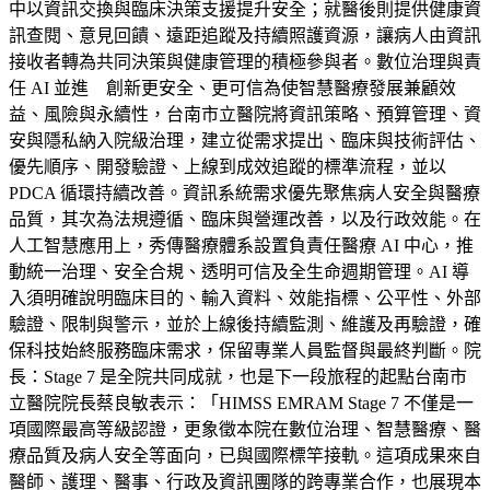
中以資訊交換與臨床決策支援提升安全；就醫後則提供健康資
訊查閱、意見回饋、遠距追蹤及持續照護資源，讓病人由資訊
接收者轉為共同決策與健康管理的積極參與者。數位治理與責
任 AI 並進 創新更安全、更可信為使智慧醫療發展兼顧效
益、風險與永續性，台南市立醫院將資訊策略、預算管理、資
安與隱私納入院級治理，建立從需求提出、臨床與技術評估、
優先順序、開發驗證、上線到成效追蹤的標準流程，並以
PDCA 循環持續改善。資訊系統需求優先聚焦病人安全與醫療
品質，其次為法規遵循、臨床與營運改善，以及行政效能。在
人工智慧應用上，秀傳醫療體系設置負責任醫療 AI 中心，推
動統一治理、安全合規、透明可信及全生命週期管理。AI 導
入須明確說明臨床目的、輸入資料、效能指標、公平性、外部
驗證、限制與警示，並於上線後持續監測、維護及再驗證，確
保科技始終服務臨床需求，保留專業人員監督與最終判斷。院
長：Stage 7 是全院共同成就，也是下一段旅程的起點台南市
立醫院院長蔡良敏表示：「HIMSS EMRAM Stage 7 不僅是一
項國際最高等級認證，更象徵本院在數位治理、智慧醫療、醫
療品質及病人安全等面向，已與國際標竿接軌。這項成果來自
醫師、護理、醫事、行政及資訊團隊的跨專業合作，也展現本