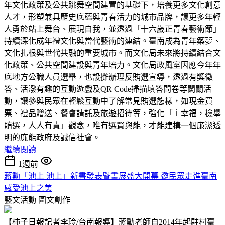
年文化政策及公共跳舞空間建置的基礎下，培養更多文化創意
人才，形塑兼具歷史底蘊與青春活力的城市品牌，讓更多年輕
人勇於站上舞台、展現自我，並透過「十六歲正青春藝術節」
持續深化成年禮文化與當代藝術的連結。臺南成為青年築夢、
文化扎根與世代共融的重要城市。而文化局未來將持續結合文
化政策、公共空間建設與青年培力。文化局政風室因應今年年
底地方公職人員選舉，也設攤辦理反賄選宣導，透過有獎徵
答、活潑有趣的互動遊戲及QR Code掃描填答問卷等闖關活
動，讓參與民眾在輕鬆互動中了解常見賄選態樣，如現金買
票、禮品贈送、餐會請託及旅遊招待等，強化「ｉ幸福，檢舉
賄選，人人有責」觀念，唯有選賢與能，才能建構一個廉潔透
明的廉能政府及誠信社會。
繼續閱讀
1週前
蔣勳「池上 池上」新書發表暨畫展盛大開幕 邀民眾走進臺南
感受池上之美
藝文活動
圖文創作
【柿子日報記者李玲/台南報導】蔣勳老師自2014年起駐村臺