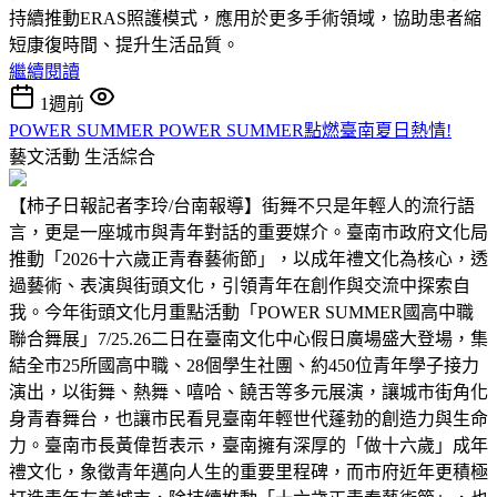
持續推動ERAS照護模式，應用於更多手術領域，協助患者縮
短康復時間、提升生活品質。
繼續閱讀
1週前
POWER SUMMER POWER SUMMER點燃臺南夏日熱情!
藝文活動
生活綜合
【柿子日報記者李玲/台南報導】街舞不只是年輕人的流行語
言，更是一座城市與青年對話的重要媒介。臺南市政府文化局
推動「2026十六歲正青春藝術節」，以成年禮文化為核心，透
過藝術、表演與街頭文化，引領青年在創作與交流中探索自
我。今年街頭文化月重點活動「POWER SUMMER國高中職
聯合舞展」7/25.26二日在臺南文化中心假日廣場盛大登場，集
結全市25所國高中職、28個學生社團、約450位青年學子接力
演出，以街舞、熱舞、嘻哈、饒舌等多元展演，讓城市街角化
身青春舞台，也讓市民看見臺南年輕世代蓬勃的創造力與生命
力。臺南市長黃偉哲表示，臺南擁有深厚的「做十六歲」成年
禮文化，象徵青年邁向人生的重要里程碑，而市府近年更積極