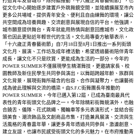
打造青年友善城市，除持續推動「十六歲正青春藝術節」，也
從文化中心開始逐步建置戶外跳舞鏡空間，並陸續擴展至市內
更多公共場域，提供青年安全、便利且自由練舞的環境，讓公
共空間成為培養興趣、交流創意與展現自信的平台。他強調，
城市願意提供舞台，青年就能用熱情與創意回應城市，文化政
策也因此更貼近年輕世代的生活。文化局專委方敏華表示，
「十六歲正青春藝術節」自7月18日至8月1日推出一系列街頭
文化月、展演、工作坊及成年禮活動，希望透過藝術陪伴青年
成長，讓文化不只是欣賞，更能成為生活的一部分。今年的
POWER SUMMER不僅展現學生精湛舞技，更邀請家長、校
園教師及新住民學生共同參與演出，以舞蹈跨越年齡、族群與
文化背景，展現街舞所蘊含的包容、合作與凝聚力，也讓藝術
成為彼此理解與交流的橋梁。由S.F.C街舞團長年推動的
POWER SUMMER，今年已邁入第12屆，已成為臺南最具代
表性的青年街頭文化品牌之一。今年除精彩街舞競演外，也融
合饒舌、儀隊、花式跳繩、獨輪車等多元表演形式，並結合街
頭美食、潮流飾品及文創商品市集，打造兼具展演、交流與生
活風格的青春嘉年華，讓更多青年透過共同參與，激盪創意、
建立友誼，也讓市民感受街頭文化的多元魅力。在市府推動青