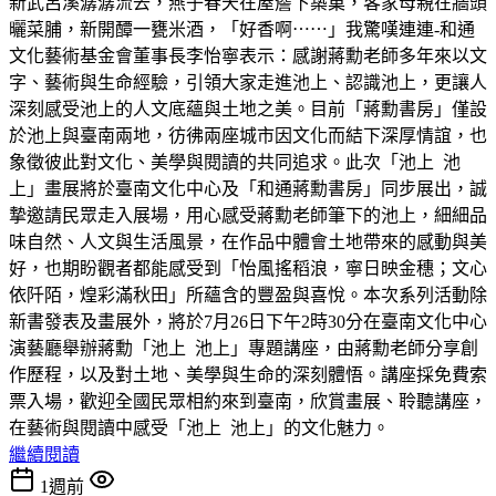
新武呂溪潺潺流去，燕子春天在屋簷下築巢，客家母親在牆頭
曬菜脯，新開醰一甕米酒，「好香啊⋯⋯」我驚嘆連連-和通
文化藝術基金會董事長李怡寧表示：感謝蔣勳老師多年來以文
字、藝術與生命經驗，引領大家走進池上、認識池上，更讓人
深刻感受池上的人文底蘊與土地之美。目前「蔣勳書房」僅設
於池上與臺南兩地，彷彿兩座城市因文化而結下深厚情誼，也
象徵彼此對文化、美學與閱讀的共同追求。此次「池上 池
上」畫展將於臺南文化中心及「和通蔣勳書房」同步展出，誠
摯邀請民眾走入展場，用心感受蔣勳老師筆下的池上，細細品
味自然、人文與生活風景，在作品中體會土地帶來的感動與美
好，也期盼觀者都能感受到「怡風搖稻浪，寧日映金穗；文心
依阡陌，煌彩滿秋田」所蘊含的豐盈與喜悅。本次系列活動除
新書發表及畫展外，將於7月26日下午2時30分在臺南文化中心
演藝廳舉辦蔣勳「池上 池上」專題講座，由蔣勳老師分享創
作歷程，以及對土地、美學與生命的深刻體悟。講座採免費索
票入場，歡迎全國民眾相約來到臺南，欣賞畫展、聆聽講座，
在藝術與閱讀中感受「池上 池上」的文化魅力。
繼續閱讀
1週前