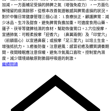
加減，一方面補足受損的肺脾之氣（增強免疫力），一方面化
解殘留的痰濕餘邪，從根本改善氣道敏感與脾胃虛損的狀況。
對於中醫日常健康管理三個心法： 1.食療扶正，顧護脾胃：減
少冰品、生冷及甜食，避免脾胃負擔加重。可適度食用山藥、
蓮子、茯苓等健脾祛濕的食材，幫助恢復胃口。2.穴位按摩，
宣通肺氣：可輕柔按摩「迎香穴」（鼻翼兩側）及「印堂穴」
（前額眉心）以宣通鼻竅；或按摩「足三里穴」以培土生金、
增強抵抗力。 3.癒後防復，注意避風：感冒初癒及體質調養期
間，夜間睡眠應注意保暖，避免冷氣風口直吹。控制室內濕
度，減少環境過敏原對脆弱呼吸道的刺激。
繼續閱讀