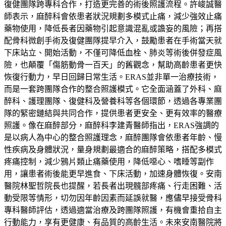
復健團隊跨專科合作，打造更完善的術後照護流程。許峻誠醫
師表示，麻醉科會依患者狀況規劃多模式止痛，減少強效止痛
藥物使用，降低長者因藥物引起意識混亂或譫妄的風險；再搭
配骨科微創手術及復健團隊提早介入，鼓勵患者在手術當天就
下床站立、開始活動，不僅可降低血栓、肺炎等術後併發症風
險，也顛覆「傷筋動骨一百天」的舊觀念，幫助高齡患者更快
恢復行動力，早日回歸日常生活。ERAS並非單一治療技術，
而是一套跨團隊合作的整合照護模式。它全面涵蓋了外科、麻
醉科、護理團隊、復健科及營養科等各個環節，透過各專業團
隊的緊密鏈結與共同合作，提供患者更安全、更有效率的醫療
照護。像在麻醉部分，麻醉科李建青醫師指出，ERAS強調的
是以病人為中心的整合照護理念，麻醉團隊會依患者年齡、慢
性疾病及身體狀況，量身規劃最適合的麻醉策略，搭配多模式
疼痛控制，減少鴉片類止痛藥使用，降低噁心、嗜睡等副作
用，讓患者術後能更早進食、下床活動，加速身體恢復。安南
醫院林聖哲院長也提醒，若長者出現髖部疼痛、行走困難、活
動受限等情形，切勿因年齡因素而延誤就醫，應儘早接受骨科
專科醫師評估，透過適當治療及跨團隊照護，有機會重拾自主
行動能力，享有更健康、有品質的高齡生活。未來安南醫院將