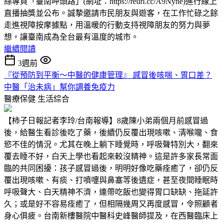
絲專頁「臺南呷頭路」(網址：https://reurl.cc/A9Nyne)進行線上
直播抽獎並公布。誠摯邀請市民朋友與遊客，在工作忙碌之餘
走進視障按摩據點，用溫暖的行動支持視障朋友的努力與夢
想，讓臺南成為全台最有溫度的城市。
繼續閱讀
3週前
『從預防到平衡～中醫的健康管理』 感冒後咳喘、胃口差？
中醫「治未病」幫你調養免疫力
醫療保健
生活綜合
【柿子日報記者李玲/台南報導】8歲陳小弟兩個月前感冒過
後，給醫生看診後吃了藥，後續仍反覆出現咳嗽、清喉嚨、食
慾不佳的情況。尤其在晚上躺下睡覺時，呼吸聲特別大，翻來
覆去睡不好，白天上學也看起來較沒精神。這是許多家長常面
臨的共同困擾：孩子感冒過後，明明好像吃藥痊癒了，卻仍反
覆出現咳嗽、有痰、打噴嚏與鼻塞等後遺症，甚至夜間睡眠時
呼吸聲大、白天精神不濟，連帶吃飯也變得胃口缺缺、拖延許
久；或是好不容易痊癒了，但相隔幾周又再度感冒，令照顧者
身心俱疲。台南新樓醫院中醫科史峰醫師提及，在西醫臨床上