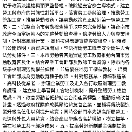
賦予政策決議權與預算監督權。破除過去官僚主導模式，建立
勞工與市府的常態性對話平台，落實勞工參與治理，推動勞工
籌組工會，推展勞動教育，讓勞動政策真正貼近第一線勞工需
求。二、完整台南市勞動檢查權爭取中央完全授權，讓台南市
政府全面掌握轄內的完整勞動檢查權。倍增勞檢人力與專業培
訓，針對高風險行業 、高科技供應鏈實施專案檢查。同時資
訊公開透明，落實違規開罰，堅決捍衛勞工職業安全衛生與合
法勞動條件。三、本市勞動者普遍實施勞工教育推動台南市勞
動教育普及化。結合產業工會幹部及教師工會資源，除市內各
級學校辦理勞動權益課程 ，並編纂在地勞工權益教材 、培養
工會幹部成為勞動教育種子教師 。針對服務業、傳統製造業
、高科技從業者 ，辦理企業勞工及走入各行政區辦理勞工教
育課程 ，建立線上學習與工會培訓機制，提升整體勞工權益
意識。四、改善勞動者低薪結合台南產業轉型，推動低薪改善
計畫。透過政府採購條款獎勵給薪友善企業，並輔導傳統製造
業升級高值化以利提升薪資；同時公部門率先調高所屬勞工、
派遣與外包人員薪資，結合產官學媒合高薪職缺，樹立標竿，
讓在地勞工共享經濟成果。 五、提高勞退新制雇主強制提繳