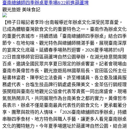
臺南總舖師四季辦桌夏季場8/22前進葫蘆埤
觀光旅遊
美味食記
【柿子日報記者李玲/台南報導近年辦桌文化深受民眾喜愛，
已成為體驗臺灣飲食文化的重要特色之一。臺南作為辦桌文化
的重要代表城市，持續透過「臺南總舖師四季辦桌」結合四季
節令、在地旬味、觀光特色與總舖師精湛手藝，展現臺南深厚
的宴席文化底蘊。延續春季場熱烈迴響，2026夏季場將於8月
22日首度移師官田區葫蘆埤自然公園舉辦，在湖光綠意間席開
百桌，邀請全國民眾共享夏日限定的辦桌饗宴。記者會現場由
臺南市黃偉哲市長、觀光旅遊局林國華局長、官田區公所主任
秘書林姿君、陳亭妃立法委員、許至椿議員、各立委及議員服
務處代表、台塩生技品牌行銷處處長陳美文、金茶伍行銷經理
張閔翔與臺南在地觀光公協會代表等貴賓一同出席盛會，現場
氣氛熱鬧非凡，共同展現作為台南美食之都的實力。黃偉哲市
長表示，辦桌不僅是臺南最具代表性的飲食文化，更承載著分
享、團聚與款待的人情味。「2026臺南總舖師四季辦桌」持續
串聯四季食材、地方特色與職人手藝，讓更多人看見臺南辦桌
文化的獨特魅力。今年夏季場選址於葫蘆埤自然公園，結合湖