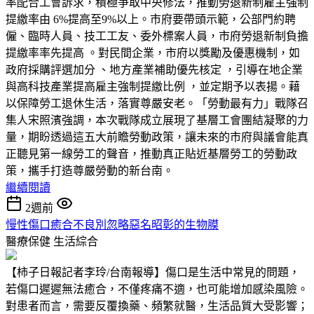
率配合工會訴求，積極爭取中央修法，推動勞退新制雇主強制
提繳率由 6%提高至9%以上。市府要帶頭示範，公部門約聘
僱、臨時人員、技工工友、委外標案人員，市府勞退新制負擔
提繳率率先提高 。對民間企業，市府以獎勵及優惠機制，如
政府採購評選加分 、地方產業補助優先核定 ，引導在地企業
與高科技產業提高雇主強制提繳比例 ，並定期予以表揚。藉
以保障勞工退休生活，落實尊嚴安老。「勞動最有力」戰隊召
集人宋照濱強調，本次戰隊成立展現了基層工會團結凝聚的力
量，期盼透過這五大前瞻勞動政策，讓未來的市府與議會能真
正聽見第一線勞工的聲音，推動真正貼近基層勞工的勞動政
策，攜手打造尊嚴勞動的新台南。
繼續閱讀
2週前
慢性傷口癒合不良別忽略惡名昭彰的生物膜
醫療保健
生活綜合
【柿子日報記者李玲/台南報導】傷口是生活中常見的問題，
若傷口遲遲無法癒合，不僅疼痛不適，也可能增加感染風險。
對患者而言，需要反覆換藥、頻繁就醫，生活品質大受影響；