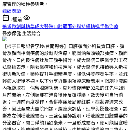
康管理的積極參與者。
繼續閱讀
2週前
追求微創與精準成大醫院口腔顎面外科持續精進手術治療
醫療保健
生活綜合
【柿子日報記者李玲/台南報導】口腔顎面外科負責口腔、顎
骨及顏面相關疾病的診斷與治療，範圍涵蓋頭頸部腫瘤、顏面
骨折、口內良性病灶及正顎手術等。成大醫院口腔醫學部王盛
弘醫師表示，隨著醫療和科技進展，成大醫院也持續導入新技
術與新設備，積極提升手術精準度、降低併發症發生率，並減
輕病人術後不適。以下分享近期兩項臨床新應用。微創唾液腺
內視鏡取石 保留腺體功能、縮短恢復時間32歲的江先生2個
月前開始，左側頸部在進食後便反覆腫脹，數天後可自行消
退；一週前再度發作，合併疼痛及局部紅腫，症狀遲遲未改
善，因此至成大醫院門診。經臨床評估、理學與影像檢查，診
斷為左側唾液腺結石。王盛弘醫師說明，唾液腺是口腔重要的
分泌器官，開口僅約1至2毫米，一旦形成結石，便可能阻塞唾
液排出，造成腺體發炎甚至感染。由於唾液腺導管開口狹小，