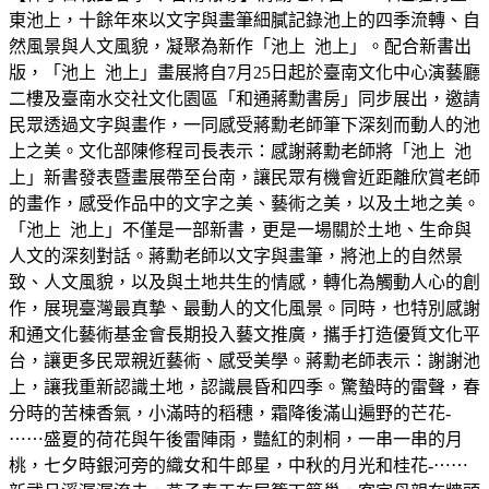
東池上，十餘年來以文字與畫筆細膩記錄池上的四季流轉、自
然風景與人文風貌，凝聚為新作「池上 池上」。配合新書出
版，「池上 池上」畫展將自7月25日起於臺南文化中心演藝廳
二樓及臺南水交社文化園區「和通蔣勳書房」同步展出，邀請
民眾透過文字與畫作，一同感受蔣勳老師筆下深刻而動人的池
上之美。文化部陳修程司長表示：感謝蔣勳老師將「池上 池
上」新書發表暨畫展帶至台南，讓民眾有機會近距離欣賞老師
的畫作，感受作品中的文字之美、藝術之美，以及土地之美。
「池上 池上」不僅是一部新書，更是一場關於土地、生命與
人文的深刻對話。蔣勳老師以文字與畫筆，將池上的自然景
致、人文風貌，以及與土地共生的情感，轉化為觸動人心的創
作，展現臺灣最真摯、最動人的文化風景。同時，也特別感謝
和通文化藝術基金會長期投入藝文推廣，攜手打造優質文化平
台，讓更多民眾親近藝術、感受美學。蔣勳老師表示：謝謝池
上，讓我重新認識土地，認識晨昏和四季。驚蟄時的雷聲，春
分時的苦楝香氣，小滿時的稻穗，霜降後滿山遍野的芒花-
⋯⋯盛夏的荷花與午後雷陣雨，豔紅的刺桐，一串一串的月
桃，七夕時銀河旁的織女和牛郎星，中秋的月光和桂花-⋯⋯