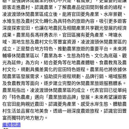
驗。並強調休閒農業的核心不只是「看風景」，更重要的是讓
遊客走進農村、認識農業，了解農產品從田間到餐桌的過程。
凌波渡頭休閒農業區成立後，能將官田菱角產業、水岸景觀、
水雉生態及農村文化轉化為具特色的旅遊內容，吸引更多遊客
深度探索官田，也讓在地農民及相關產業共享觀光發展的經濟
成果。農業局長馮祥勇表示，官田區擁有菱角產業、埤塘水
域、濕地生態及農村文化等豐富資源，凌波渡頭休閒農業區的
成立，正是整合地方特色、推動農業旅遊的重要平台。未來將
輔導休閒農業區以「農業為本、生態為特色、文化為底蘊、觀
光為延伸」為方向，結合菱角等在地農產體驗、食農教育及農
村文化，規劃具備差異化的官田特色遊程。農業局也將依據休
閒農業區發展需求，協助提升遊程規劃、品牌行銷、場域服務
及食農教育等面向，逐步建立完整的休閒農業旅遊服務體系。
農業局指出，凌波渡頭休閒農業區的成立，代表官田已從單純
的「特色農產」邁向「農業旅遊品牌」發展。未來希望讓遊客
在官田能夠親近農田、認識菱角產業、感受水岸生態、體驗農
村生活並品嘗在地美食，透過一趟深度農遊旅程，認識官田豐
富而獨特的地方魅力。
繼續閱讀