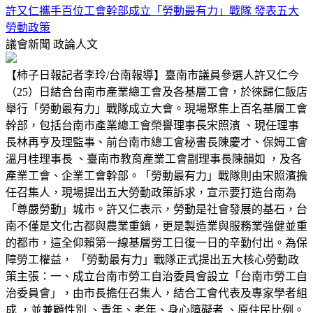
許又仁攜手百位工會幹部成立「勞動最有力」戰隊 發表五大
勞動政策
議會新聞
政論人文
【柿子日報記者李玲/台南報導】臺南市議員參選人許又仁今
（25）日結合台南市產業總工會及各基層工會，於徠歸仁飯店
舉行「勞動最有力」戰隊成立大會。現場聚集上百名基層工會
幹部，包括台南市產業總工會榮譽理事長宋照濱 、現任理事
長林再亨及理監事、前台南市總工會秘書長陳慶才、保姆工會
溫月桂理事長 、臺南市教育產業工會副理事長陳韻如 ，及各
產業工會、企業工會幹部。「勞動最有力」戰隊則由宋照濱擔
任召集人，現場提出五大勞動政策訴求，宣示要打造台南為
「尊嚴勞動」城市。許又仁表示，勞動是社會發展的基石，台
南不僅是文化古都與農業重鎮，更是製造業與服務業強健並重
的都市，這全仰賴第一線基層勞工日復一日的辛勤付出。為保
障勞工權益， 「勞動最有力」戰隊正式提出五大核心勞動政
策主張：一、成立台南市勞工自治委員會設立「台南市勞工自
治委員會」，由市長擔任召集人，結合工會代表及專家學者組
成 ，並兼顧性別 、青年、老年、身心障礙者 、原住民比例。