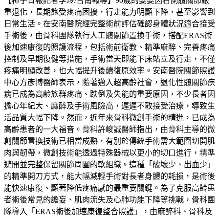
【柿子日報記者李玲/台南報導】90歲的婆婆因右側髖關節嚴
重退化，長期飽受疼痛困擾，行走能力明顯下降，甚至影響到
日常生活。在安南醫院經完整術前評估確認身體狀況適合接受
手術後，由骨科團隊執行人工髖關節置換手術，搭配ERAS術
後加速康復的照護流程，包括術前衛教、精準麻醉、完善疼痛
控制及早期復健等措施，手術當天即能下床站立及行走，不僅
疼痛明顯改善，也大幅提升後續復原效率。安南醫院關節照護
中心方彥博醫師表示，隨著邁入超高齡社會，退化性髖關節疾
病已成為高齡族群疼痛、跌倒及失能的重要原因，不少長者因
擔心年紀大、麻醉及手術風險高，遲遲不敢接受治療，導致生
活品質大幅下降。然而，近年來骨科微創手術的精進，已成為
高齡患者的一大福音。骨科許峻誠醫師指出，由骨科主導的微
創關節置換技術已相當成熟，有別於傳統手術需大範圍切開肌
肉與韌帶，微創技術能透過特殊器械以更小的切口進行，精準
避開並完整保留關節周圍的軟組織。這種「破壞少、出血少」
的精準開刀方式，能大幅減輕手術對長者身體的耗損，是術後
能快速康復、顯著降低疼痛感的最重要關鍵。為了克服高齡患
者術後常見的譫妄、肌肉流失及心肺功能下降等挑戰，骨科團
隊導入「ERAS術後加速康復整合照護」，由麻醉科、骨科及