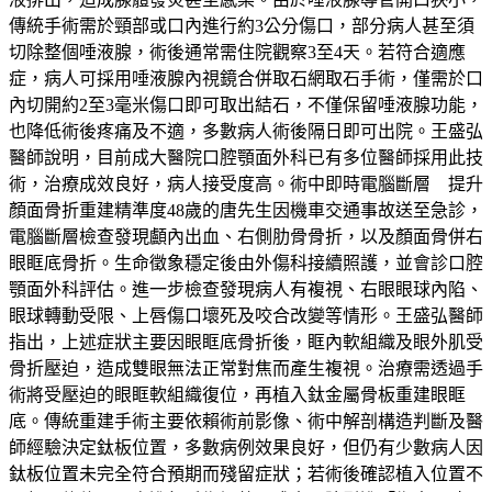
傳統手術需於頸部或口內進行約3公分傷口，部分病人甚至須
切除整個唾液腺，術後通常需住院觀察3至4天。若符合適應
症，病人可採用唾液腺內視鏡合併取石網取石手術，僅需於口
內切開約2至3毫米傷口即可取出結石，不僅保留唾液腺功能，
也降低術後疼痛及不適，多數病人術後隔日即可出院。王盛弘
醫師說明，目前成大醫院口腔顎面外科已有多位醫師採用此技
術，治療成效良好，病人接受度高。術中即時電腦斷層 提升
顏面骨折重建精準度48歲的唐先生因機車交通事故送至急診，
電腦斷層檢查發現顱內出血、右側肋骨骨折，以及顏面骨併右
眼眶底骨折。生命徵象穩定後由外傷科接續照護，並會診口腔
顎面外科評估。進一步檢查發現病人有複視、右眼眼球內陷、
眼球轉動受限、上唇傷口壞死及咬合改變等情形。王盛弘醫師
指出，上述症狀主要因眼眶底骨折後，眶內軟組織及眼外肌受
骨折壓迫，造成雙眼無法正常對焦而產生複視。治療需透過手
術將受壓迫的眼眶軟組織復位，再植入鈦金屬骨板重建眼眶
底。傳統重建手術主要依賴術前影像、術中解剖構造判斷及醫
師經驗決定鈦板位置，多數病例效果良好，但仍有少數病人因
鈦板位置未完全符合預期而殘留症狀；若術後確認植入位置不