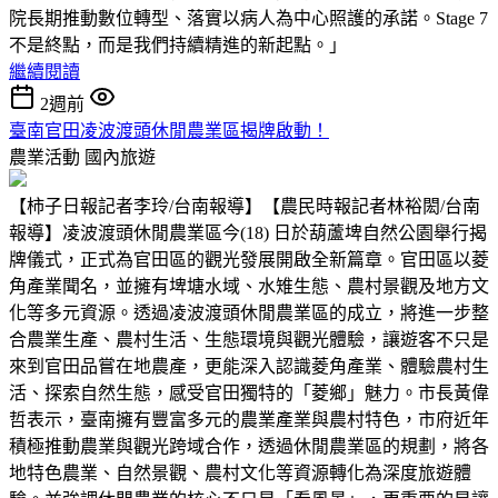
院長期推動數位轉型、落實以病人為中心照護的承諾。Stage 7
不是終點，而是我們持續精進的新起點。」
繼續閱讀
2週前
臺南官田凌波渡頭休閒農業區揭牌啟動！
農業活動
國內旅遊
【柿子日報記者李玲/台南報導】【農民時報記者林裕閎/台南
報導】凌波渡頭休閒農業區今(18) 日於葫蘆埤自然公園舉行揭
牌儀式，正式為官田區的觀光發展開啟全新篇章。官田區以菱
角產業聞名，並擁有埤塘水域、水雉生態、農村景觀及地方文
化等多元資源。透過凌波渡頭休閒農業區的成立，將進一步整
合農業生產、農村生活、生態環境與觀光體驗，讓遊客不只是
來到官田品嘗在地農產，更能深入認識菱角產業、體驗農村生
活、探索自然生態，感受官田獨特的「菱鄉」魅力。市長黃偉
哲表示，臺南擁有豐富多元的農業產業與農村特色，市府近年
積極推動農業與觀光跨域合作，透過休閒農業區的規劃，將各
地特色農業、自然景觀、農村文化等資源轉化為深度旅遊體