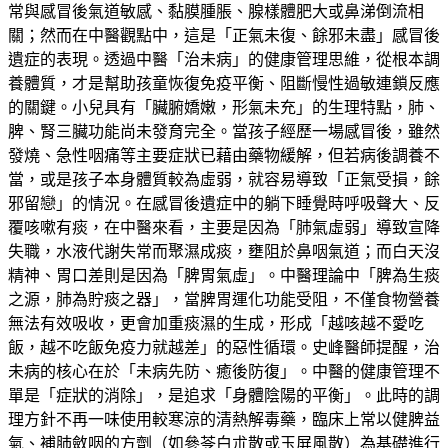
常與感冒後氣道敏感、黏膜腫脹、腺樣體肥大或鼻涕倒流相
關；然而在中醫觀點中，這是「正氣未復、餘邪未盡」感冒後
遺症的表現。透過中醫「治未病」的健康管理思維，從根本調
養體質，才是幫助孩童恢復免疫平衡、阻斷慢性過敏連鎖反應
的關鍵。小兒具有「臟腑嬌嫩，形氣未充」的生理特點，肺、
脾、腎三臟功能尚未發育完全。當孩子經歷一場感冒後，雖然
發燒、急性咽痛等主要症狀已藉由藥物緩解，但若病後調養不
當，或是孩子本身體質較為虛弱，就容易導致「正氣受損，餘
邪留戀」的情況。在感冒後遺症中的躺下睡覺時呼吸聲大、反
覆咳嗽有痰，在中醫來看，主要是因為「肺氣虛弱」導致宣降
失職，水液代謝失常而聚濕成痰，壅阻於鼻咽氣道；而白天沒
精神、胃口差則是因為「脾胃氣虛」。中醫理論中「脾為生痰
之源，肺為貯痰之器」，當脾胃運化功能受阻，不僅食物營養
無法有效吸收，更會加重痰濕的生成，形成「越咳越不愛吃
飯，越不吃飯免疫力就越差」的惡性循環。史峰醫師提醒，治
未病的核心在於「未病先防、癒後防復」。中醫的健康管理不
單是「症狀的消除」，是追求「身體陰陽的平衡」。此時的調
理方針不再一味使用較寒涼的清熱解毒藥，臨床上常以健脾益
氣、補肺斂咽的方劑（如參苓白朮散或玉屏風散）為基礎進行