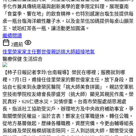
手化作兼具傳統底蘊與創新美學的夏季限定料理，展現臺南
「食當季、饗在地」的飲食精神。也特別感謝台塩生技提供每
桌一瓶台塩海洋鹼性離子水，以及金茶伍加碼提供每桌山韻茶
王、琥珀紅茶各一瓶，讓活動更加圓滿。
繼續閱讀
2週前
佳里榮家家主任酆世俊親訪挑大師超接地氣
醫療保健
生活綜合
【柿子日報記者李玲/台南報導】榮民在哪裡；服務就到哪
裡。7月1日，甫接任佳里榮家的酆世俊家主任，放下身段，首
站自七股來到永康榮民醫院「挑大師美食拼圖」，親訪空軍航
空技術學院校友總會長廖盛芳（挑大師）顯見其親民作風。榮
民真好，626仁德水災，災情慘重。台南市榮服處胡思湘處
長，指派社工協助受災戶，辦理地方及中央政府補助事宜，爭
取關懷榮民權益，溢於言表！酆家主任軍職退休，轉任公職，
從地方基層做起，歷練各種職務，資歷完備。今更由輔導組長
吳銘峰及榮民楷模胡瑞忠陪同，三人到訪挑大師，關懷受災復