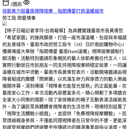
2週前
徐凱希力挺臺南視障按摩 指間傳愛打造溫暖城市
勞工局
戀愛情事
【柿子日報記者李玲/台南報導】為具體實踐臺南市長黃偉哲
「希望家園」的施政願景，打造一座充滿溫暖、包容與幸福感
的友善城市，臺南市政府勞工局今（18）日於南紡購物中心1
樓廣場盛大舉辦「指間傳愛 臺南Hand溫暖」視障按摩據點行
銷活動。活動特別邀請形象親民的藝人徐凱希擔任代言人，以
實際行動號召市民朋友一同支持視障按摩師穩定就業，一同讓
溫暖在城市中流動。臺南市長黃偉哲表示，活動開場邀請由視
障者組成的團體「問樂團」以充滿生命力與穿透力的動人樂曲
揭開序幕，深刻傳達「視障者也能發光發熱」的正面能量，在
臺南安心工作。本次活動內容豐富多元，精心規劃了多項適合
全家大小同樂的環節。除了安排精彩的親子互動表演活絡氣氛
外，為了讓民眾具體體會視障者的生活世界，現場特別設置了
「視障生活體驗小遊戲」，並提供「免費視障按摩體驗」。民
眾透過親身參與，不僅能同理視障者在日常中的不便，更能深
刻感受按摩師們透過雙手所傳遞出的精湛專業與指尖溫度。勞