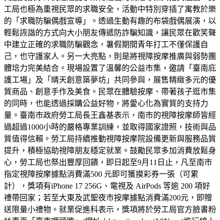
工局也極為重視民眾的求職安全，活動中特別穿插了寓教於樂
的「求職防騙偶戲宣導」。透過生動有趣的布袋戲偶展演，以
輕鬆詼諧的方式向大小朋友傳遞防詐騙知識，讓民眾在歡笑聲
中建立正確的求職防騙觀念，暑假期間青年打工不僅保護自
己，也守護家人。另一大亮點，則是將視障按摩推廣與弱勢團
體培力完美結合。現場設置了溫馨的公益市集，邀請「臺南庇
護工場」及「晴天創意築夢坊」共同參與，展售精緻多元的優
質商品、創意手作及美食。民眾在體驗按摩、帶著孩子逛市集
的同時，也能透過採購公益好物，將愛心化為實質的支持力
量。臺南市政府勞工局長王鑫基表示，南市的視障按摩師皆經
過超過1000小時的嚴格專業訓練，並取得國家證照，技術與品
質值得信賴。勞工局持續推動視障按摩院設備更新與服務品質
提升，積極協助視障朋友穩定就業。鼓勵民眾多加消費放鬆身
心，勞工局也祭出豐厚回饋，即日起至9月11日止，凡至南市
指定視障按摩據點消費滿500 元即可獲摸彩券一張（可累
計），獎項有iPhone 17 256G、電視及 AirPods 等逾 200 項好
禮帶回家；若至大東及武聖夜市按摩據點消費滿200元，即贈
送限量小禮物。就業促進科表示，獎項將於勞工局官方臉書粉