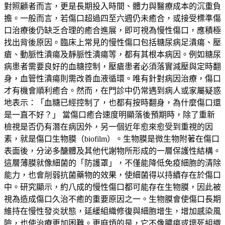
對照顧者而言，更是長期投入時間、體力與醫療成本的沉重負
擔。一般而言，若傷口超過四至六週仍未癒合，或接受標準傷
口治療後仍缺乏合理的癒合進展，即可視為慢性傷口，應積極
找出背後原因。臨床上常見的慢性傷口包括糖尿病足潰瘍、壓
瘡、動脈性潰瘍及靜脈性潰瘍等，都有其根本病因。例如糖尿
病患者需要良好的血糖控制，壓瘡患者必須落實減壓與定時翻
身，血管性潰瘍則需改善血液循環。唯有針對病因治療，傷口
才有機會順利癒合。然而，在門診中仍常遇到病人或家屬疑惑
地表示：「血糖已經控制了，也都有按時翻身，為什麼傷口還
是一直不好？」 當傷口癒合速度明顯落後預期時，除了重新
檢視是否仍有潛在病因外，另一個近年愈來愈受到重視的因
素，就是傷口生物膜（biofilm）。生物膜是微生物附著在傷口
表面後，分泌多醣體及其他代謝物所形成的一層保護性結構。
這層薄膜就像細菌的「防護罩」，不僅能降低免疫細胞的清除
能力，也會削弱抗菌藥物的效果，使細菌得以持續存在於傷口
中。研究顯示，約八成的慢性傷口都可能存在生物膜，因此被
視為造成傷口久治不癒的重要原因之一。生物膜會使傷口長期
維持在慢性發炎狀態，延緩組織修復與細胞增生，增加感染風
險，也使治療更加困難。更麻煩的是，它不像膿瘍或壞死組織