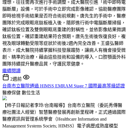
理想，往往需再次進行手術調整。成大醫院引進「術中即時電
腦斷層」設備，可於手術中立即完成影像確認，協助醫療團隊
即時檢視手術結果是否符合術前規劃。唐先生的手術中，醫療
團隊於完成眼眶底鈦板植入後，隨即進行術中電腦斷層掃描，
確認鈦板位置及雙側眼眶底重建的對稱性，並依影像結果微調
鈦板位置，確認重建結果符合預期。唐先生術後恢復良好，複
視及眼球轉動受限等症狀於術後2週內完全改善。王盛弘醫師
表示，成大醫院持續掌握科技發展趨勢，讓病人有機會接受微
創、精準的治療，藉由這些技術和設備的導入，口腔顎面外科
團隊持續提升醫療品質，守護民眾健康。
繼續閱讀
2週前
台南市立醫院通過 HIMSS EMRAM Stage 7 國際最高等級認證
醫療保健
數位生活
【柿子日報記者李玲/台南報導】台南市立醫院（委託秀傳醫
療社團法人經營）智慧醫療發展再創新里程碑，正式通過國際
醫療資訊與管理系統學會（Healthcare Information and
Management Systems Society, HIMSS）電子病歷成熟度模型