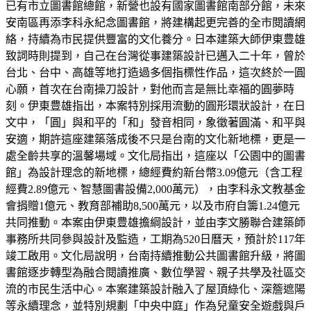
已有市立圖書館總館，新營也設有國家圖書館南部分館，未來
安南區再添李科永紀念圖書館，將建構起更完善的全市閱讀網
絡，持續為市民提供豐富的文化養分。日本建築大師伊東豊雄
致詞時則提到，自己在台灣從事建築設計已邁入二十年，曾於
台北、台中、高雄等地打造過多個指標性作品，這次終於一圓
心願，首次在台南操刀設計，對他而言是無比幸福的圓夢時
刻。伊東豊雄指出，本案特別採用流動的圓形環狀設計，在日
文中，「圓」與和平的「和」發音相同，象徵著圓滿、和平與
安適，期許這座建築落成後不只是台南的文化新地標，更是一
處全齡共享的溫馨場域。文化局指出，這座以「公園中的圖書
館」為設計理念的新地標，總經費約新台幣3.09億元（含工程
經費2.89億元、智慧圖書設備2,000萬元），由李科永文教基金
會捐贈1億元、教育部補助8,500萬元，以及市府自籌1.24億元
共同推動。本案由伊東豊雄擔綱設計，並由李文勝聯合建築師
事務所共同參與設計及監造，工期為520日曆天，預計於117年
竣工啟用。文化局說明，台南持續推動公共圖書館升級，將圖
書館逐步轉型為融合閱讀推廣、數位學習、親子共學及社區交
流的市民生活中心。本案建築設計融入了屋頂綠化、深簷遮陽
等永續理念，並特別規劃「中央中庭」作為兒童安全遊戲與戶