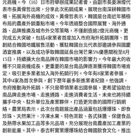
元商機。今（16）日市府舉辦成果記者會，由副市長姜淋煌代
表市長黃偉哲出席，分享此次拓銷成果，展現台南深耕韓國市
場、拓展海外商機的成效。黃偉哲表示，韓國是台南近年積極
布局的農產外銷重點市場。今年透過整合國際展覽、海外通
路、品牌推廣及城市外交等策略，不僅創造逾2億元商機，更
完成五大突破，包括4家業者首度加入市府海外拓銷團隊、首
創結合韓國地鐵展售活動、獲駐韓國台北代表部邀請參與國慶
酒宴推廣，以及成功爭取韓國延長台灣芒果5%優惠關稅至8月
15日，持續擴大台南品牌在韓國市場的影響力。今年最大的收
穫不只是商機成長，更重要的是台南品牌逐漸獲得韓國市場肯
定，吸引更多業者加入海外拓銷行列。今年有8家業者參展，
其中4家為首次參與，創下歷年最多新進業者紀錄。他強調，
市府推動海外拓銷，不只是帶領業者出國參展，更希望協助台
南品牌走進市場、走進通路、走進消費者生活，未來也將持續
攜手中央、駐外單位及產業夥伴，打造更完善的國際行銷網
絡。農業局表示，此次台南館展出產品涵蓋包括爆爆珠、即食
珍珠、天然果汁、冷凍水果、特色茶飲、各式抹醬、保健食品
及熱帶水果加工品等多元品項，充分展現台南農產加工產業的
創新能量。其中，泰吉軒實業爆爆珠結合韓國飲食文化，推出