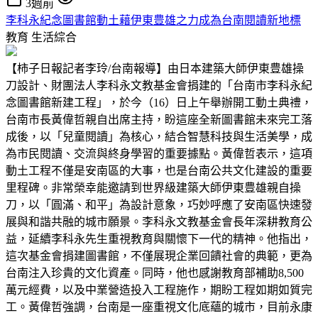
3週前
李科永紀念圖書館動土藉伊東豊雄之力成為台南閱讀新地標
教育
生活綜合
【柿子日報記者李玲/台南報導】由日本建築大師伊東豊雄操
刀設計、財團法人李科永文教基金會捐建的「台南市李科永紀
念圖書館新建工程」，於今（16）日上午舉辦開工動土典禮，
台南市長黃偉哲親自出席主持，盼這座全新圖書館未來完工落
成後，以「兒童閱讀」為核心，結合智慧科技與生活美學，成
為市民閱讀、交流與終身學習的重要據點。黃偉哲表示，這項
動土工程不僅是安南區的大事，也是台南公共文化建設的重要
里程碑。非常榮幸能邀請到世界級建築大師伊東豊雄親自操
刀，以「圓滿、和平」為設計意象，巧妙呼應了安南區快速發
展與和諧共融的城市願景。李科永文教基金會長年深耕教育公
益，延續李科永先生重視教育與關懷下一代的精神。他指出，
這次基金會捐建圖書館，不僅展現企業回饋社會的典範，更為
台南注入珍貴的文化資產。同時，他也感謝教育部補助8,500
萬元經費，以及中業營造投入工程施作，期盼工程如期如質完
工。黃偉哲強調，台南是一座重視文化底蘊的城市，目前永康