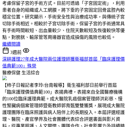
考慮保留子宮的手術方式。目前可透過「子宮固定術」，利用
患者自身的組織或人工網膜，將下垂的子宮固定回骨盆腔內較
穩定位置。研究顯示，手術安全性與治療成功率，與傳統子宮
切除手術相近。相較於子宮切除手術，保留子宮的手術通常具
有手術時間較短、出血量較少、住院天數較短及恢復較快等優
點，對膀胱、輸尿管等周邊器官造成損傷的風險也較低。
繼續閱讀
3週前
深耕護理27年成大醫院兩位護理師獲衛福部首屆「臨床護理價
值典範100」殊榮
醫療保健
生活綜合
【柿子日報記者李玲/台南報導】衛生福利部日前舉行首屆
「臨床護理價值典範100」表揚典禮，表揚來自全國醫療機構
的100位臨床護理典範。成大醫院乳癌個案管理師洪彩慈、慢
性腎臟病個案管理師暨衛教師郭育甄雙雙獲獎，展現成大醫院
護理團隊在臨床照護與病人陪伴上的長期投入。本屆評選經護
理、醫院、產官學界及社會團體代表綜合評選書面與影片資
料，從專業照護、人文關懷、團隊合作、社會影響力及持續精