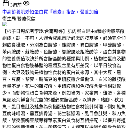
3週前
中高齡養肌妙招蛋白質『葷素』搭配，營養加倍
衛生局
醫療保健
【柿子日報記者李玲/台南報導】肌肉蛋白是由9種必需胺基酸
組成，缺一不可，人體合成肌肉所必需的胺基酸，必須完全仰
賴飲食攝取，分別為白胺酸、離胺酸、異白胺酸、甲硫胺酸、
苯丙胺酸、蘇胺酸、色胺酸、纈胺酸及組胺酸等。蛋白質食物
的營養價值取決於所含胺基酸的種類與比例，植物性蛋白及動
物性蛋白食物胺基酸的種類及含量有所差異。以平日飲食為
例，大豆及穀物是植物性食材的蛋白質來源，其中大豆、黑
豆、豆腐、黎麥、鷹嘴豆的甲硫胺酸含量偏低，白米的離胺酸
含量不足，花生的離胺酸、甲硫胺酸和色胺酸含量也相對較
少。而動物性蛋白食物來源，例如豬肉、家禽肉、雞蛋、各種
魚類及海鮮含有完整的9種必需胺基酸，以排骨、豬腳、秋刀
魚、虱目魚肚及鮭魚為例搭配植物性食材設計料理，例如鮭魚
豆腐味噌湯、黑豆排骨湯、花生豬腳湯、虱目魚肚粥、秋刀魚
飯、黎麥鷹嘴豆飯等採葷素蛋白質食材互相搭配，以提升每道
料理的營養價值。在一般情況下，人體可以透過均衡飲食攝取