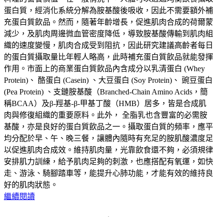
蛋白質，經消化系統分解為胺基酸後吸收，因此不需要額外補
充蛋白質飲品。然而，隨著年齡增長，促進肌肉合成的荷爾蒙
減少，及肌肉周邊微血管密度降低，導致胺基酸傳輸到肌肉組
織的速度變慢，肌肉合成受到阻抗，因此研究建議高齡者每日
的蛋白質攝取量比年輕人略高，此時補充蛋白質飲品就能發揮
作用。市面上的商業蛋白質飲品內含成分以乳清蛋白 (Whey
Protein)、 酪蛋白 (Casein) 、大豆蛋白 (Soy Protein)、 豌豆蛋白
(Pea Protein) 、支鏈胺基酸（Branched-Chain Amino Acids，簡
稱BCAA）及β-羥基-β-甲基丁酸（HMB）居多，皆是合成肌
肉與修復組織的重要原料。此外， 全脂乳也含豐富的必需胺
基酸，亦是良好的蛋白質飲品之一。攝取蛋白質的頻率，應平
均分配於早、午、晚三餐，讓體內隨時有充足的胺肌酸濃度足
以促進肌肉合成效。維持肌肉量，光靠飲食還不夠，必須規律
安排肌力訓練，給予肌肉足夠的刺激，也應搭配有氧運，如快
走、游泳、騎腳踏車等，能提升心肺功能，才能有效的維持良
好的肌肉狀態。
繼續閱讀