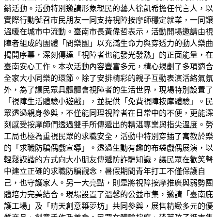
銷活動。活動特別邀請形象親民的藝人徐凱希擔任代言人，以
實際行動號召市民朋友一同支持視障按摩師穩定就業，一同讓
溫暖在城市中流動。臺南市長黃偉哲表示，活動開場邀請由視
障者組成的團體「問樂團」以充滿生命力與穿透力的動人樂曲
揭開序幕，深刻傳達「視障者也能發光發熱」的正面能量，在
臺南安心工作。本次活動內容豐富多元，精心規劃了多項適合
全家大小同樂的環節。除了安排精彩的親子互動表演活絡氣氛
外，為了讓民眾具體體會視障者的生活世界，現場特別設置了
「視障生活體驗小遊戲」，並提供「免費視障按摩體驗」。民
眾透過親身參與，不僅能同理視障者在日常中的不便，更能深
刻感受按摩師們透過雙手所傳遞出的精湛專業與指尖溫度。勞
工局也極為重視民眾的求職安全，活動中特別穿插了寓教於樂
的「求職防騙偶戲宣導」。透過生動有趣的布袋戲偶展演，以
輕鬆詼諧的方式向大小朋友傳遞防詐騙知識，讓民眾在歡笑聲
中建立正確的求職防騙觀念，暑假期間青年打工不僅保護自
己，也守護家人。另一大亮點，則是將視障按摩推廣與弱勢團
體培力完美結合。現場設置了溫馨的公益市集，邀請「臺南庇
護工場」及「晴天創意築夢坊」共同參與，展售精緻多元的優