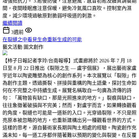
增強抵抗力。 3.癒後防復，注意避風：感冒初癒及體質調養期
間，夜間睡眠應注意保暖，避免冷氣風口直吹。控制室內濕
度，減少環境過敏原對脆弱呼吸道的刺激。
繼續閱讀
3週前
在裂縫之中看見生命重新生成的可能
藝文活動
圖文創作
【柿子日報記者李玲/台南報導】弎畫廊將於 2026 年 7 月 18
日至 8 月 22 日推出《裂隙之生 — 盧宇個展》，展出藝術家盧
宇近年以陶瓷雕塑為核心的創作系列。本次展覽以「裂隙」作
為創作主題，透過撕裂、拼接與重構的陶土語彙，探討生命如
何在不完整之中持續生成。展覽名稱取自一句廣為流傳的詩
句：「萬物皆有缺口，那是光照進來的地方。」裂痕與缺口，
往往象徵著破損與不完美；然而，對盧宇而言，如果轉換觀看
的角度，裂縫也可能是一道新的入口。光穿過裂隙，不只是照
亮原本被忽略的地方，也重新建構出另一種觀看世界的方式。
這樣的思考，源自藝術家長期與陶土相處的經驗。陶瓷創作充
滿未知，每一道工序都伴隨著難以預期的變化與裂變。在反覆