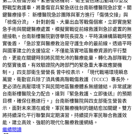
第二次檢傷分類。緊急後送機制： 衛生營迅速出動城市型及
野戰型救護車，將重傷官兵緊急送往台南新樓醫院急診室。關
鍵醫療接手： 新樓醫院急診團隊與軍方進行「傷情交接」與
「檢傷分流」，針對創傷、大量出血等戰傷個案，立即實施緊
急手術與關鍵醫療處置，模擬實戰從前線救護到急診處置的無
縫接軌。台南新樓醫院劉啓擧院長提及，平時演練構築戰時堅
實後盾，「急診室與醫療救治是守護生命的最前線。透過平時
與國軍建立的支援協定，不僅能落實地區醫療資源的平行整
合，更能在關鍵時刻將民間充沛的醫療能量，轉化為部隊戰力
的堅實後盾，有效驗證院內跨部門的緊急重大事故應變機
制。」四支部衛生營營長 曾中校表示，「現代戰場環境瞬息
萬變，衛勤官兵除了須具備高階戰傷救護（TCCC）專長外，
更必須在高壓環境下與民間地區醫療體系無縫鏈結。非常感謝
台南新樓醫院全力配合，達到『緊急救護、立即後送』的預期
目標，確保任務遂行。」台南新樓醫院與四支部衛生營皆表
示，面對未來潛在威脅，軍民醫療機制的鏈結愈加關鍵。雙方
將持續深化平行聯繫與定期演習，持續提升軍民聯合救護效
能，建立高效、強韌的現代化醫療救援網絡。
繼續閱讀