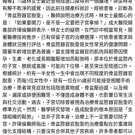
報導】75歲林女士最近發現陰道口摸得到一個腫塊，排尿時常
有解不乾淨的感覺，因此前往婦產科就診。經檢查後，診斷為
「骨盆腔器官脫垂」，醫師說明治療方式時，林女士最關心的
是：「如果要開刀，是不是一定要把子宮拿掉？」成大醫院婦
產部許瑋倫醫師表示，林女士的疑問，在門診中相當常見。隨
著醫療技術進步，已有保留子宮的治療選擇，可依患者需求與
身體狀況進行評估。骨盆腔器官脫垂是女性常見的健康問題，
隨著年齡增加更為普遍。當支撐骨盆器官的肌肉與韌帶因懷
孕、生產、老化或長期腹壓增加而鬆弛時，原本位於骨盆腔內
的子宮、膀胱或直腸，可能向下位移，甚至突出至陰道口外。
根據統計，約有一半女性一生中會出現不同程度的骨盆腔器官
脫垂，而每5位女性中，就有一位在85歲前可能接受相關手術
治療。患者常見症狀包括陰道異物感、骨盆壓迫感，以及頻
尿、漏尿或排便困難等，不僅造成身體不適，也影響日常生活
與社交活動。過去，子宮切除曾被視為治療骨盆腔器官脫垂的
標準方式。然而，醫學研究發現，造成脫垂的根本原因是「支
撐組織的鬆弛」，並非子宮本身，治療上不一定需要切除子
宮。許瑋倫醫師指出，骨盆腔器官脫垂的治療重點在於重建與
強化支撐結構，只要沒有合併其他子宮疾病，許多患者都可以