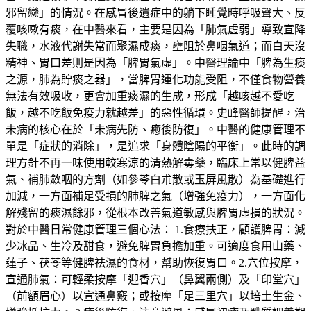
邪留戀」的情況。在感冒後遺症中的躺下睡覺時呼吸聲大、反
覆咳嗽有痰，在中醫來看，主要是因為「肺氣虛弱」導致宣降
失職，水液代謝失常而聚濕成痰，壅阻於鼻咽氣道；而白天沒
精神、胃口差則是因為「脾胃氣虛」。中醫理論中「脾為生痰
之源，肺為貯痰之器」，當脾胃運化功能受阻，不僅食物營養
無法有效吸收，更會加重痰濕的生成，形成「越咳越不愛吃
飯，越不吃飯免疫力就越差」的惡性循環。史峰醫師提醒，治
未病的核心在於「未病先防、癒後防復」。中醫的健康管理不
單是「症狀的消除」，是追求「身體陰陽的平衡」。此時的調
理方針不再一味使用較寒涼的清熱解毒藥，臨床上常以健脾益
氣、補肺斂咽的方劑（如參苓白朮散或玉屏風散）為基礎進行
加減，一方面補足受損的肺脾之氣（增強免疫力），一方面化
解殘留的痰濕餘邪，從根本改善氣道敏感與脾胃虛損的狀況。
對於中醫日常健康管理三個心法： 1.食療扶正，顧護脾胃：減
少冰品、生冷及甜食，避免脾胃負擔加重。可適度食用山藥、
蓮子、茯苓等健脾祛濕的食材，幫助恢復胃口。2.穴位按摩，
宣通肺氣：可輕柔按摩「迎香穴」（鼻翼兩側）及「印堂穴」
（前額眉心）以宣通鼻竅；或按摩「足三里穴」以培土生金、