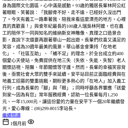
身為國際文化園區，心中滿是感動。93歲的獨居長輩林阿公紅
著眼眶、笑著說：「我腳骨不好、走不遠，已經好久沒出門
了。今天有義工一路牽著我、陪我來看這麼漂亮的地方，心裡
真的真歡喜！」與會年紀最長的100歲人瑞吳林阿嬤，也在義
工的陪伴下一同與知名的維納斯女神雕像、真理之口造景合
影，直說下次還要再跟著華山一起出遊。長輩們欣喜又滿足的
笑容，成為20週年最美的風景。華山基金會秉持「在地老
化」、「社區互助」、「補不足」的理念，於全台成立約400
個愛心天使站，免費提供在地三失（失依、失能、失智）老人
關懷訪視、陪醫、年節關懷等守護。然而，長輩的幸福笑容背
後，亟需社會大眾的雙手來延續。安平站目前正面臨經費與在
地義工招募的雙重挑戰，期盼更多熱心的「在地人」加入義工
行列，成為長輩的「腳」與「眼」；同時呼籲各界響應「送愛
到家～因為有您」常年服務經費，認助一位長輩每月1,250
元、一年15,000元，讓這份愛的力量在安平下一個20年繼續發
光。愛心專線：(06)299-8015李站長。
繼續閱讀
1個月前