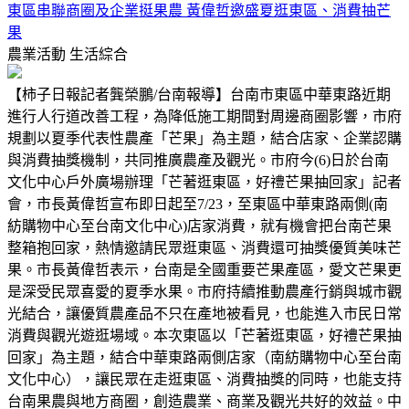
東區串聯商圈及企業挺果農 黃偉哲邀盛夏逛東區、消費抽芒
果
農業活動
生活綜合
【柿子日報記者龔榮鵬/台南報導】台南市東區中華東路近期
進行人行道改善工程，為降低施工期間對周邊商圈影響，市府
規劃以夏季代表性農產「芒果」為主題，結合店家、企業認購
與消費抽獎機制，共同推廣農產及觀光。市府今(6)日於台南
文化中心戶外廣場辦理「芒著逛東區，好禮芒果抽回家」記者
會，市長黃偉哲宣布即日起至7/23，至東區中華東路兩側(南
紡購物中心至台南文化中心)店家消費，就有機會把台南芒果
整箱抱回家，熱情邀請民眾逛東區、消費還可抽獎優質美味芒
果。市長黃偉哲表示，台南是全國重要芒果產區，愛文芒果更
是深受民眾喜愛的夏季水果。市府持續推動農產行銷與城市觀
光結合，讓優質農產品不只在產地被看見，也能進入市民日常
消費與觀光遊逛場域。本次東區以「芒著逛東區，好禮芒果抽
回家」為主題，結合中華東路兩側店家（南紡購物中心至台南
文化中心），讓民眾在走逛東區、消費抽獎的同時，也能支持
台南果農與地方商圈，創造農業、商業及觀光共好的效益。中