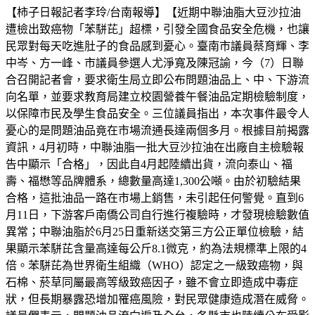
【柿子日報記者李玲/台南報導】【近期中聯油脂大豆沙拉油
遭檢出致癌物「苯駢芘」超標，引發全國食品安全危機，也讓
民眾對每天吃進肚子的食品感到憂心。臺南市議員蔡育輝、李
中岑、方一峰、市議員參選人尤淨寬及陳冠諭，今（7）日聯
合召開記者會，要求衛生局立即公布問題油品上、中、下游流
向名單，並要求教育局建立校園營養午餐油品定期檢驗制度，
以保障市民及學生食品安全。三位議員指出，本次事件最令人
憂心的是問題油品竟在市場流通長達兩個多月。根據目前揭露
資訊，4月初時，中聯油脂一批大豆沙拉油在出廠自主檢驗報
告中顯示「合格」，因此自4月起陸續出貨，流向泰山、福
壽、福懋等品牌體系，總數量高達1,300公噸。由於初驗結果
合格，這批油品一路在市場上銷售，未引起任何警覺。直到6
月11日，下游客戶南僑公司自行進行複驗時，才發現檢驗數值
異常；中聯油脂於6月25日重新送交第三方公正單位檢驗，結
果顯示苯駢芘含量高達每公斤8.1微克，約為法規標準上限的4
倍。苯駢芘為世界衛生組織（WHO）認定之一級致癌物，與
石棉、菸草同屬最高等級致癌因子，雖不會立即造成中毒症
狀，但長期暴露恐增加罹癌風險，對民眾健康造成潛在威脅。