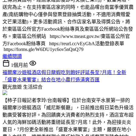
送完為止。在支持東區店家的同時，也能品嚐台南當季優質農
產(南紡購物中心僅參與發票登錄抽獎活動，不適用消費贈愛
文芒果活動)。更多活動資訊、合作店家名單及得獎公告，將
於東區區公所官方Facebook粉絲專頁及東區區公所網站公告發
布。東區區公所網站 https://www.tneast.gov.tw/東區區公所官
方Facebook粉絲專頁 https://reurl.cc/vEyGbA活動登錄表單
https://forms.gle/W6DU1yc6ov5nQnQ79
繼續閱讀
1個月前
福爾摩沙遊艇酒店假日龍蝦吃到飽好評延長至7月底！全新
「盛夏水果饗宴」結合在地小農打造清爽百匯
觀光旅遊
生活綜合
【柿子日報記者李玲/台南報導】位於台南安平水景第一排的
福爾摩沙遊艇酒店「威尼斯餐廳」，日前推出假日菜色升級活
動廣受饕客好評。為回饋廣大消費者的熱烈支持，酒店宣布超
人氣的海鮮加碼活動將重磅延長至7月底！此外，為迎接炎炎
夏日，7月份更全新推出「盛夏水果饗宴」主題，嚴選在地小