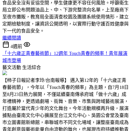
食品安全沒有妥協空間，學生健康更不容任何風險。呼籲衛生
局立即公布問題油品上、中、下游完整流向名單，上至廠商下
至夜市攤販，教育局全面清查校園及團膳系統使用情形，建立
定期檢驗制度，讓資訊公開透明，以實際行動守護百姓健康與
下一代的食品安全。
繼續閱讀
4週前
「十六歲正青春藝術節」12週年 Touch青春的頻率！青年展演
城市登場
藝文活動
生活綜合
【柿子日報記者李玲/台南報導】 邁入第12年的「十六歲正青
春藝術節」，今年以「Touch青春的頻率」為主題，自7月18日
至8月23日熱力展開，不僅延續臺南傳承府城「做十六歲」成
年禮精神，更透過劇場、街舞、音樂、市集與跨域藝術展演，
打造屬於當代青少年的文化舞台。今年活動規模再升級，展演
據點由臺南文化中心擴展至台江文化中心、吳園公會堂及臺南
市立圖書館新總館，串聯城市不同文化場域，讓整座臺南成為
青年創意與藝術能量自由流動的舞台，也展現市府持續推動青