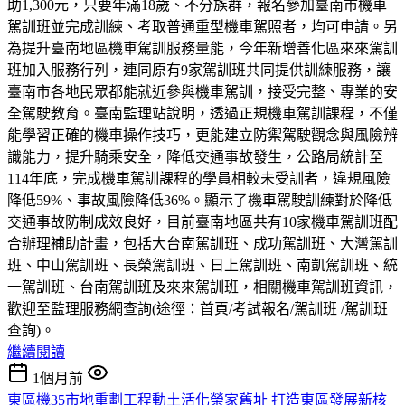
助1,300元，只要年滿18歲、不分族群，報名參加臺南市機車
駕訓班並完成訓練、考取普通重型機車駕照者，均可申請。另
為提升臺南地區機車駕訓服務量能，今年新增善化區來來駕訓
班加入服務行列，連同原有9家駕訓班共同提供訓練服務，讓
臺南市各地民眾都能就近參與機車駕訓，接受完整、專業的安
全駕駛教育。臺南監理站說明，透過正規機車駕訓課程，不僅
能學習正確的機車操作技巧，更能建立防禦駕駛觀念與風險辨
識能力，提升騎乘安全，降低交通事故發生，公路局統計至
114年底，完成機車駕訓課程的學員相較未受訓者，違規風險
降低59%、事故風險降低36%。顯示了機車駕駛訓練對於降低
交通事故防制成效良好，目前臺南地區共有10家機車駕訓班配
合辦理補助計畫，包括大台南駕訓班、成功駕訓班、大灣駕訓
班、中山駕訓班、長榮駕訓班、日上駕訓班、南凱駕訓班、統
一駕訓班、台南駕訓班及來來駕訓班，相關機車駕訓班資訊，
歡迎至監理服務網查詢(途徑：首頁/考試報名/駕訓班 /駕訓班
查詢)。
繼續閱讀
1個月前
東區機35市地重劃工程動土活化榮家舊址 打造東區發展新核