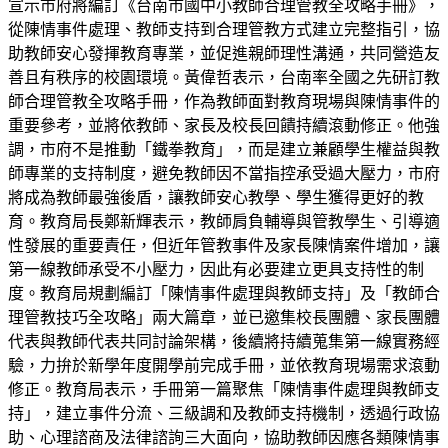
宣示市府將編訂《台南市國中小教師合理管教全攻略手冊》，
從陳情事件處理、教師支持到合理管教方式建立完整指引，協
助教師安心發揮教育專業，並促進親師理性溝通，共同營造友
善且有秩序的校園環境。黃偉哲表示，台南率全國之先研訂教
師合理管教全攻略手冊，作為教師面對教育現場與陳情事件的
重要參考，並將依教師、家長及校長回饋持續滾動修正。他強
調，市府不是推動「鐵拳教育」，而是建立兼顧學生權益與教
師專業的支持制度，避免教師因不當指控承受過大壓力，市府
將成為教師最強後盾，讓教師安心教學、學生獲得更好的教
育。教育局長鄭新輝表示，教師肩負輔導與管教學生、引導適
性發展的重要責任，但近年管教事件及家長陳情案件增加，讓
第一線教師承受不小壓力，因此有必要建立更具支持性的制
度。教育局規劃編訂「陳情事件處理與教師支持」及「教師合
理管教技巧全攻略」兩大篇章，並已邀集校長團體、家長團體
代表與教師代表共同討論架構，後續將持續蒐集第一線實務經
驗，力拚於新學年度開學前完成手冊，並依教育現場需求滾動
修正。教育局表示，手冊第一篇聚焦「陳情事件處理與教師支
持」，建立事件分流、三級調和及教師支持機制，透過行政協
助、心理諮商及法律諮詢三大面向，協助教師因應各類陳情事