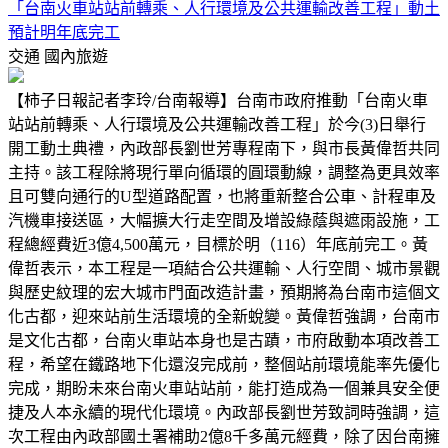
「台南火車站站前轉乘、人行環境及公共運輸改善工程」動土
預計明年底完工
交通
國內旅遊
【柿子日報記者李玲/台南報導】台南市政府推動「台南火車
站站前轉乘、人行環境及公共運輸改善工程」於今(3)日舉行
開工動土典禮，內政部長劉世芳專程南下，與市長黃偉哲共同
主持。該工程除將現行單向循環的圓環動線，調整為更具效率
且可雙向通行的U型道路配置，也將重新整合公車、計程車及
汽機車接送區，大幅擴大行走空間及增設綠蔭與遮雨設施，工
程總經費近3億4,500萬元，目標於明（116）年底前完工。黃
偉哲表示，本工程是一項結合公共運輸、人行空間、城市景觀
與歷史紋理的宏大城市門面改造計畫，預期將為台南市這個文
化古都，迎來站前生活環境的全新蛻變。黃偉哲強調，台南市
是文化古都，台南火車站本身也是古蹟，市府啟動本項改善工
程，希望在鐵路地下化還沒完成前，整個站前環境能率先優化
完成，期盼未來台南火車站站前，能打造成為一個兼具安全便
捷及人本永續的現代化環境。內政部長劉世芳致詞時強調，這
次工程由內政部國土署補助2億8千多萬元經費，除了因台南擁