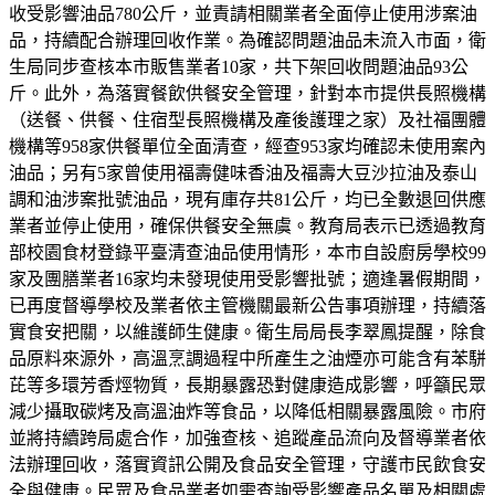
收受影響油品780公斤，並責請相關業者全面停止使用涉案油
品，持續配合辦理回收作業。為確認問題油品未流入市面，衛
生局同步查核本市販售業者10家，共下架回收問題油品93公
斤。此外，為落實餐飲供餐安全管理，針對本市提供長照機構
（送餐、供餐、住宿型長照機構及產後護理之家）及社福團體
機構等958家供餐單位全面清查，經查953家均確認未使用案內
油品；另有5家曾使用福壽健味香油及福壽大豆沙拉油及泰山
調和油涉案批號油品，現有庫存共81公斤，均已全數退回供應
業者並停止使用，確保供餐安全無虞。教育局表示已透過教育
部校園食材登錄平臺清查油品使用情形，本市自設廚房學校99
家及團膳業者16家均未發現使用受影響批號；適逢暑假期間，
已再度督導學校及業者依主管機關最新公告事項辦理，持續落
實食安把關，以維護師生健康。衛生局局長李翠鳳提醒，除食
品原料來源外，高溫烹調過程中所產生之油煙亦可能含有苯駢
芘等多環芳香烴物質，長期暴露恐對健康造成影響，呼籲民眾
減少攝取碳烤及高溫油炸等食品，以降低相關暴露風險。市府
並將持續跨局處合作，加強查核、追蹤產品流向及督導業者依
法辦理回收，落實資訊公開及食品安全管理，守護市民飲食安
全與健康。民眾及食品業者如需查詢受影響產品名單及相關處