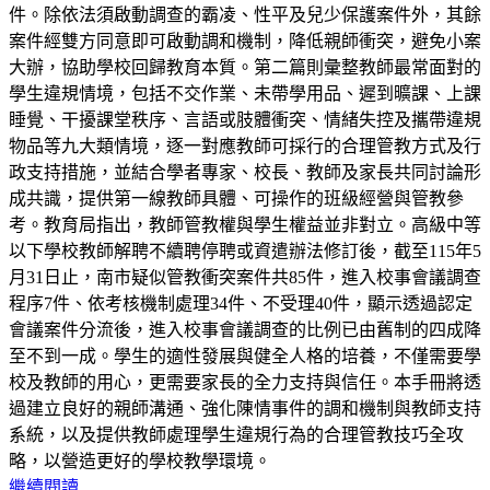
件。除依法須啟動調查的霸凌、性平及兒少保護案件外，其餘
案件經雙方同意即可啟動調和機制，降低親師衝突，避免小案
大辦，協助學校回歸教育本質。第二篇則彙整教師最常面對的
學生違規情境，包括不交作業、未帶學用品、遲到曠課、上課
睡覺、干擾課堂秩序、言語或肢體衝突、情緒失控及攜帶違規
物品等九大類情境，逐一對應教師可採行的合理管教方式及行
政支持措施，並結合學者專家、校長、教師及家長共同討論形
成共識，提供第一線教師具體、可操作的班級經營與管教參
考。教育局指出，教師管教權與學生權益並非對立。高級中等
以下學校教師解聘不續聘停聘或資遣辦法修訂後，截至115年5
月31日止，南市疑似管教衝突案件共85件，進入校事會議調查
程序7件、依考核機制處理34件、不受理40件，顯示透過認定
會議案件分流後，進入校事會議調查的比例已由舊制的四成降
至不到一成。學生的適性發展與健全人格的培養，不僅需要學
校及教師的用心，更需要家長的全力支持與信任。本手冊將透
過建立良好的親師溝通、強化陳情事件的調和機制與教師支持
系統，以及提供教師處理學生違規行為的合理管教技巧全攻
略，以營造更好的學校教學環境。
繼續閱讀