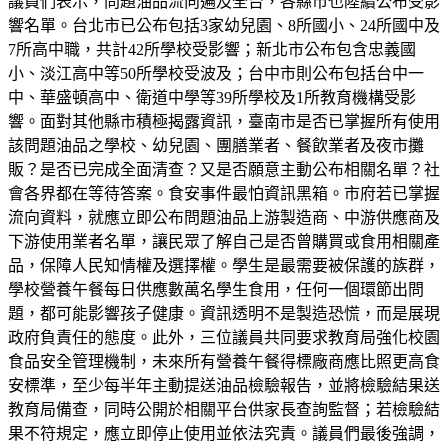
議員們表示，問題油品流向遍及全台，各縣市也陸續公布受影
響名單。台北市已公布包括3家幼兒園、8所國小、24所國中及
7所高中職，共計42所學校受影響；新北市公布包含忠義國
小、淡江高中等50所學校受波及；台中市則公布包括台中一
中、華盛頓高中、衛道中學等39所學校及1所教育機構受影
響。面對其他縣市積極揭露資訊，臺南市是否已掌握所有使用
該問題油品之學校、幼兒園、團膳業者、餐飲業者及夜市攤
販？是否已完成全面清查？又是否願意主動公布相關名單？社
會各界都在等待答案。食安事件最怕資訊黑箱。市府若已掌握
流向資料，就應立即公布問題油品上游製造商、中游供應商及
下游使用業者名單，讓民眾了解自己是否曾購買或食用相關產
品，保障人民知情權及選擇權。學生是最需要被保護的族群，
學校營養午餐每日供應數萬名學生食用，任何一個環節出問
題，都可能影響孩子健康。資訊透明不是製造恐慌，而是展現
政府負責任的態度。此外，三位議員共同要求教育局強化校園
食品安全管理機制，未來所有營養午餐得標廠商應比照更高食
安標準，至少每半年主動提送油品檢驗報告，並將檢驗結果送
教育局備查，同時公開於相關平台供家長查詢監督；若檢驗結
果不符規定，應立即停止使用並依法究責。議員們最後強調，