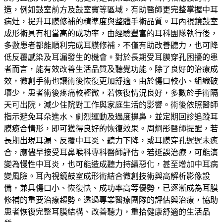
造，例如鼓室前方及鼓室竇等區域，有助醫師更完整掌握中耳
病灶，提升耳膜修補的精準度與整體手術品質。耳內視鏡鼓室
成形術具有相當高的成功率，由經驗豐富的耳科團隊執行後，
多數患者都能順利完成耳膜修補，不僅有助改善聽力，也可降
低反覆感染及耳漏發生的機會。對於長期受耳膜穿孔困擾的患
者而言，能有效改善生活品質及聽覺功能。除了良好的治療成
效，微創手術也讓術後恢復更加舒適。由於傷口較小、組織破
壞少，患者術後疼痛較輕微，若恢復情況良好，多數於手術隔
天可出院，減少住院對工作與家庭生活的影響。術後依照醫師
指示避免耳朵進水、劇烈運動及過度擤鼻，並定期回診追蹤耳
膜癒合情形，即可獲得良好的恢復效果。周炯彤醫師提醒，若
長期出現耳漏、反覆中耳炎、聽力下降，或耳膜穿孔遲遲未癒
合，應儘早接受耳鼻喉科專科醫師評估。若延誤治療，可能演
變為慢性中耳炎，也可能造成聽力持續惡化，甚至增加中耳病
變風險。耳內視鏡鼓室成形術結合微創技術與高解析影像設
備，兼具傷口小、恢復快、成功率高等優勢，已逐漸成為耳膜
修補的重要治療趨勢。透過專業醫療團隊的評估與治療，協助
患者恢復完整耳膜結構、改善聽力，重拾健康舒適的生活品