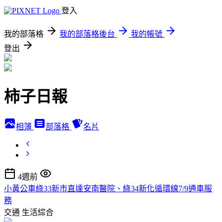
登入
我的部落格
我的部落格後台
我的帳號
登出
柿子日報
相簿
部落格
名片
4週前
小黃公車綠33新市直達安南醫院、綠34新化循環線7/9通車服
務
交通
生活綜合