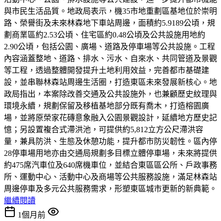
與市民生活品質。地政局表示，機35市地重劃區基地位於崇明
路、榮譽街及未來林森地下車站周邊，面積約5.9189公頃，規
劃商業區約2.53公頃、住宅區約0.48公頃及公共設施用地約
2.90公頃，包括公園、廣場、道路及停車場等公共設施。工程
內容涵蓋整地、道路、排水、污水、自來水、共同管道及景觀
等工程，透過整體開發提升土地利用效益，完善都市基礎建
設，並串聯林森站周邊生活圈，打造東區未來發展新核心。地
政局指出，本案除改善交通及公共設施外，也兼顧歷史紋理與
環境永續，規劃保留及移植基地部分既有喬木，打造榕園廣
場，並將原榮家花磚意象融入公園景觀設計，延續地方歷史記
憶；另設置複合式滯洪池，可提供約5,812立方公尺滯洪容
量，兼具防洪、生態及休憩功能，提升都市防災韌性。區內停
28停車場用地亦由交通局規劃多目標立體停車場，未來將提供
約475席汽車位及640席機車位，並結合東區區公所、戶政事務
所、運動中心、活動中心及商場等公共服務設施，滿足林森站
周邊停車及多元公共服務需求，形塑東區城市更新的新典範。
繼續閱讀
1個月前