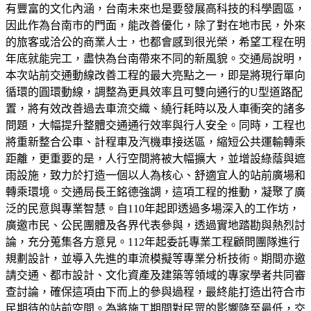
有豐富的文化內涵，台南未來也是要發展高科技的科學園區，
因此作為台南市的門面，能改善優化，除了對在地市民，外來
的旅客或洽公的商業人士，也都會感到很光榮，希望工程在明
年底就能完工，盡快為台南帶來不同的新風貌。交通局說明，
本次站前交通動線改善工程的最大亮點之一，即是將現行單向
循環的圓環動線，調整為更具效率且可雙向通行的U型道路配
置，將有效改善過去車流交織、繞行耗時以及人車衝突的諸多
問題，大幅提升整體交通通行效率與行人安全。同時，工程也
將重新整合公車、計程車及汽機車接送區，縮短公共運輸轉乘
距離，更重要的是，人行空間將被大幅擴大，並增設綠蔭與遮
雨設施，致力於打造一個以人為核心、舒適宜人的站前廣場和
轉乘環境。交通局長王銘德強調，這項工程的推動，凝聚了廣
泛的民意與專業智慧。自110年起即透過多場深入的工作坊，
廣邀市民、公民團體及各界代表參與，透過實地踏勘與熱烈討
論，充分蒐集各方意見。112年起委託專業工程顧問團隊進行
規劃設計，並導入先進的車流模擬等專業分析技術。期間亦邀
請交通、都市設計、文化資產及建築等領域的專家學者共同審
查討論，確保這項由下而上的參與過程，最終能打造出符合市
民期待的站前空間。為將施工期間對民眾的影響降至最低，交