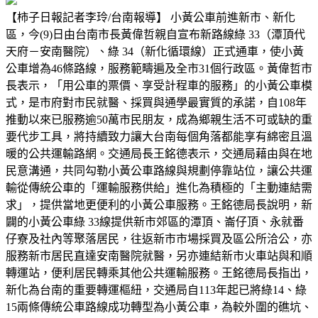
【柿子日報記者李玲/台南報導】 小黃公車前進新市、新化
區，今(9)日由台南市長黃偉哲親自宣布新路線綠 33（潭頂代
天府－安南醫院）、綠 34（新化循環線）正式通車，使小黃
公車增為46條路線，服務範疇遍及全市31個行政區。黃偉哲市
長表示，「用公車的票價、享受計程車的服務」的小黃公車模
式，是市府對市民就醫、採買與通學最實質的承諾，自108年
推動以來已服務逾50萬市民朋友，成為鄉親生活不可或缺的重
要代步工具，將持續致力讓大台南每個角落都能享有綿密且溫
暖的公共運輸路網。交通局長王銘德表示，交通局藉由與在地
民意溝通，共同勾勒小黃公車路線與規劃停靠站位，讓公共運
輸從傳統公車的「運輸服務供給」進化為積極的「主動連結需
求」，提供當地更便利的小黃公車服務。王銘德局長說明，新
闢的小黃公車綠 33線提供新市郊區的潭頂、崙仔頂、永就番
仔寮及社內等聚落居民，往返新市市場採買及區公所洽公，亦
服務新市居民直達安南醫院就醫，另亦連結新市火車站與和順
轉運站，便利居民轉乘其他公共運輸服務。王銘德局長指出，
新化為台南的重要轉運樞紐，交通局自113年起已將綠14、綠
15兩條傳統公車路線成功轉型為小黃公車，為較外圍的礁坑、