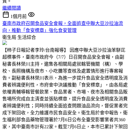
質。
繼續閱讀
1個月前
臺南市政府召開食品安全會報，全面追查中聯大豆沙拉油流
向，推動「食安標章」強化食安管理
衛生局
生活綜合
【柿子日報記者李玲/台南報導】 因應中聯大豆沙拉油苯駢芘
超標事件，臺南市政府今（7/7）日召開食品安全會報，由副
秘書長林榮川主持，邀集各相關局處就轄管機關（構）、學
校、長照機構及夜市、小吃攤等查核及處置情形進行專案報
告。副秘書長林榮川表示，為進一步提升食品安全透明度及消
費者辨識便利性，市府會中決議推動「食安標章」，由各局處
依權責輔導轄管餐飲業、食品業者、市場、夜市及相關食品販
售場所完成自主清查並張貼標章，提升食品安全透明度及消費
者辨識便利性；同時持續全面追查問題油品流向，督促業者完
成下架回收，全力維護市民食品安全。衛生局於會中報告，衛
生福利部食品藥物管理署於7月6日公布全臺受影響業者共360
家，其中臺南市計有22家。截至7月6日止，本市已累計下架回