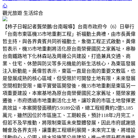
心
觀光旅遊
生活綜合
【柿子日報記者龔榮鵬/台南報導】台南市政府今（6）日舉行
「台南市東區機35市地重劃工程」祈福動土典禮，由市長黃偉
哲主持，與各界貴賓共同祈福動土，象徵工程正式啟動。黃偉
哲表示，機35市地重劃將活化原台南榮譽國民之家舊址，串聯
台南鐵路地下化林森站及周邊公共建設，打造兼具交通、商
業、住宅、休憩與防災等多元機能的新生活核心，為東區發展
注入新動能。黃偉哲表示，東區一直是台南的重要文教區，也
是發展成熟的核心區域，但受限於可開發土地有限，未來發展
空間相對受限。繼平實營區開發後，機35市地重劃是東區另一
項重要建設，本案基地為原台南榮譽國民之家舊址，隨榮家搬
遷後，市府透過市地重劃活化土地，讓珍貴的市區土地發揮更
高效益。本案開發面積約5.9189公頃，總工程經費約2億5,185
萬元，雖然因位於市區施工、工期較長，預計118年2月完工，
但若不及早推動，將限制東區未來整體發展，因此市府感謝退
輔會及各界支持，讓重劃工程順利展開。未來完工後，將增設
活動中心、公園、排水設施等公共建設，進一步提升都市機能