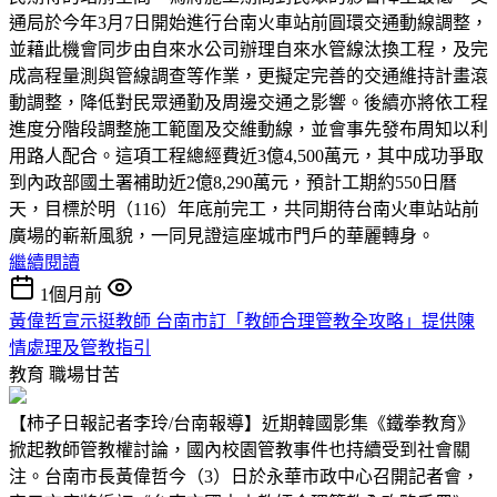
通局於今年3月7日開始進行台南火車站前圓環交通動線調整，
並藉此機會同步由自來水公司辦理自來水管線汰換工程，及完
成高程量測與管線調查等作業，更擬定完善的交通維持計畫滾
動調整，降低對民眾通勤及周邊交通之影響。後續亦將依工程
進度分階段調整施工範圍及交維動線，並會事先發布周知以利
用路人配合。這項工程總經費近3億4,500萬元，其中成功爭取
到內政部國土署補助近2億8,290萬元，預計工期約550日曆
天，目標於明（116）年底前完工，共同期待台南火車站站前
廣場的嶄新風貌，一同見證這座城市門戶的華麗轉身。
繼續閱讀
1個月前
黃偉哲宣示挺教師 台南市訂「教師合理管教全攻略」提供陳
情處理及管教指引
教育
職場甘苦
【柿子日報記者李玲/台南報導】近期韓國影集《鐵拳教育》
掀起教師管教權討論，國內校園管教事件也持續受到社會關
注。台南市長黃偉哲今（3）日於永華市政中心召開記者會，