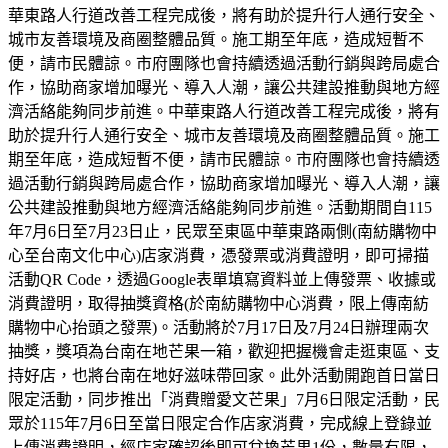
華東路人行道改善工程完成後，將有助於提升行人通行安全、
城市友善環境及商圈整體品質。施工期至年底，造成短暫不
便，請市民體諒。市府團隊也會持續透過活動行銷與跨局處合
作，協助商家增加曝光、導入人潮，讓公共建設推動與地方經
濟活絡能夠同步前進。中華東路人行道改善工程完成後，將有
助於提升行人通行安全、城市友善環境及商圈整體品質。施工
期至年底，造成短暫不便，請市民體諒。市府團隊也會持續透
過活動行銷與跨局處合作，協助商家增加曝光、導入人潮，讓
公共建設推動與地方經濟活絡能夠同步前進。活動期間自115
年7月6日至7月23日止，民眾至東區中華東路兩側(南紡購物中
心至台南文化中心)店家消費，憑發票或消費證明，即可掃描
活動QR Code，透過Google表單填寫資料並上傳發票、收據或
消費證明，取得抽獎資格(於南紡購物中心消費，限上傳南紡
購物中心抬頭之發票)。活動將於7月17日及7月24日辦理兩次
抽獎，獎項為台南在地芒果一箱，歡迎把握機會走逛東區、支
持好店，也將台南在地好滋味帶回家。此外活動開跑首日當日
限定活動，同步推出「消費贈愛文芒果」7月6日限定活動，民
眾於115年7月6日至當日限定合作店家消費，完成線上登錄並
上傳消費證明，經店家確認後即可兌換芒果1份，數量有限，