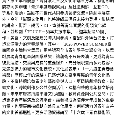
賣，推出早鳥優惠、青春限定票及文化幣購票方案；藝術節期
間亦同步辦理「青少年劇場觀察員」及社區樂齡「互動GO」
等系列活動，鼓勵不同世代共同參與藝術交流。除劇場展演
外，今年「街頭文化月」也將連續三個週末接力登場，集結嘻
哈講座、街舞、饒舌、DJ、塗鴉等青年喜愛的街頭文化課
程，並規劃「TOUCH－頻率共振市集」，邀集超過50個手
作、美食、文創及體驗品牌共同參與，搭配戶外舞台演出，打
造充滿活力的青春聚落。其中，「2026 POWER SUMMER臺
南國高中職聯合舞展」更將號召全市青年學子齊聚交流，以舞
蹈展現青春能量與團隊默契，讓藝術不只是表演，更成為青年
彼此連結、交流與成長的重要媒介，充分展現臺南多元包容、
充滿創造力的城市文化樣貌。文化局表示，「十六歲正青春藝
術節」歷經12年的深耕，已逐步建立臺南專屬的青年文化品
牌，不僅持續培養青少年藝術參與人口，更透過劇場教育、街
頭文化、跨域創作及公共空間活化，建構完整的青年藝文培育
鏈。未來市府將持續串聯文化場館、教育資源與公共空間，打
造更多青年展演及交流平台，讓藝術成為陪伴青年成長的重要
力量，也讓臺南持續朝向兼具文化厚度、創新活力與青年友善
的文化首都邁進。更多活動資訊請至「十六歲正青春藝術節」