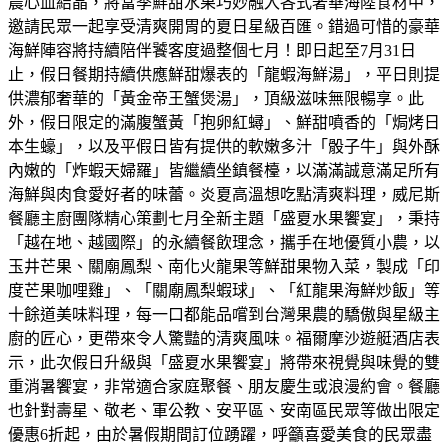
農心血結晶，將當季鮮甜水果巧妙融入各式奢華海陸食材中，
邀請民眾一起享受清爽開胃的夏日星級百匯。錯過可惜的豪華
海鮮陣容將持續陪伴饕客度過整個七月！即日起至7月31日
止，假日餐期持續供應鮮甜爆表的「龍蝦海鮮湯」，平日則提
供濃郁奢華的「黃金帝王蟹煲湯」，頂級滋味無限暢享。此
外，假日限定的滿腹蟹黃「抱卵紅蟳」、鮮甜噴香的「焗烤日
本生蠔」，以及平假日皆有提供的軟嫩多汁「骰子牛」與外酥
內嫩的「炸蝦天婦羅」皆繼續坐鎮餐檯，以滿滿誠意滿足所有
海鮮與肉食愛好者的味蕾。炎夏高溫想吃點清爽料理，威尼斯
餐廳主廚團隊精心策劃七月全新主題「盛夏水果饗宴」，秉持
「越在地、越國際」的永續餐飲理念，攜手在地優質小農，以
玉井芒果、關廟鳳梨、南化火龍果等鮮甜果物入菜，製成「印
度芒果咖哩雞」、「關廟鳳梨蝦球」、「紅龍果海鮮炒飯」等
十餘道美味料理，每一口都能品嚐到台灣果農的驕傲與星級主
廚的匠心，更帶來令人驚豔的清爽風味。福爾摩沙遊艇酒店表
示，此次假日升級與「盛夏水果饗宴」將帶來視覺與味覺的雙
重消暑饗宴，非常適合家庭聚餐、朋友慶生或浪漫約會。餐廳
也針對壽星、敬老、軍公教、安平區、安南區民眾等做出限定
優惠6折起，由於暑假期間訂位踴躍，呼籲喜愛美食的民眾盡