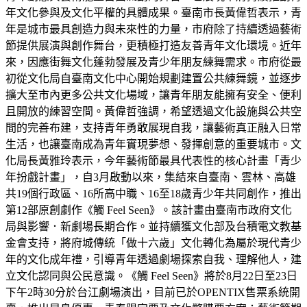
年文化參與及文化平權的具體成果。臺南市長黃偉哲表示，青
年是城市最具創造力與未來性的力量，市府除了持續透過藝術
節提供展演與創作舞台，更積極打造友善青年文化環境。近年
來，因應街舞文化蓬勃發展及青少年朋友練舞需求。市府從最
初從文化局自臺南文化中心開始規劃建置公共練舞鏡，並逐步
擴大至市內更多公共文化場域，讓青年朋友能擁有安全、便利
且開放的練習空間。黃偉哲強調，希望透過文化設施與公共空
間的完善布建，支持青年勇敢展現自我，讓藝術真正融入日常
生活，也讓臺南成為青年實現夢想、發揮創意的重要城市。文
化局長黃雅玲表示，今年藝術節最具代表性的核心計畫「青少
年扮戲計畫」，自3月啟動以來，集結來自臺南、雲林、高雄
共19個行政區、16所高中職、16至18歲青少年共同創作，推出
第12部原創劇作《觸 Feel Seen》。該計畫由臺南市政府文化
局與影響．新劇場長期合作。並持續獲文化部及台積電文教基
金會支持，將府城傳統「做十六歲」文化轉化為屬於現代青少
年的文化成年禮，引導青年透過劇場探索自我、理解他人，建
立文化認同與公民意識。《觸 Feel Seen》將於8月22日至23日
下午2時30分於台江劇場演出，目前已於OPENTIX售票系統開