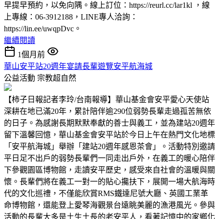
早提早預約，以免向隅。線上訂位：https://reurl.cc/lar1kl ，線
上專線：06-3912188，LINE專人洽詢：
https://lin.ee/uwqpDvc。
繼續閱讀
1個月前
華山安平站20週年宴請長輩遊覽安平航海城
公益活動
宗教超自然
【柿子日報記者李玲/台南報導】華山基金會安平愛心天使站
深耕在地已滿20年，累計陪伴逾290位弱勢長輩走過孤苦無依
的日子。為感謝長期默默奉獻的善士與義工，並為建站20週年
留下溫馨回憶，華山基金會安平站於今日上午在熱門文化地標
「安平航海城」舉辦「建站20週年感恩茶會」。活動特別邀請
平日足不出戶的弱勢長輩們一同走出戶外，在義工的暖心陪伴
下參觀園區博物館，走讀安平歷史，感受來自社會的溫暖與關
懷。長輩們將在義工一對一的貼心攙扶下，展開一場大航海時
代的文化巡禮，不僅能欣賞RMS鐵達尼號大廳、英國工業革
命博物館，還能登上愛琴海觀景台遠眺美麗的漁港風光。參與
活動的長輩大多是土生土長的老安平人，看著記憶中的家鄉化