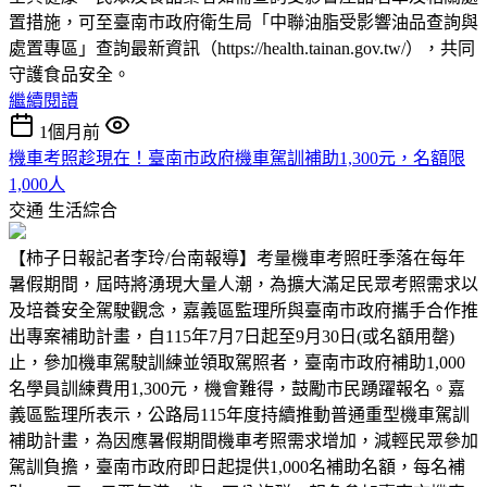
置措施，可至臺南市政府衛生局「中聯油脂受影響油品查詢與
處置專區」查詢最新資訊（https://health.tainan.gov.tw/），共同
守護食品安全。
繼續閱讀
1個月前
機車考照趁現在！臺南市政府機車駕訓補助1,300元，名額限
1,000人
交通
生活綜合
【柿子日報記者李玲/台南報導】考量機車考照旺季落在每年
暑假期間，屆時將湧現大量人潮，為擴大滿足民眾考照需求以
及培養安全駕駛觀念，嘉義區監理所與臺南市政府攜手合作推
出專案補助計畫，自115年7月7日起至9月30日(或名額用罄)
止，參加機車駕駛訓練並領取駕照者，臺南市政府補助1,000
名學員訓練費用1,300元，機會難得，鼓勵市民踴躍報名。嘉
義區監理所表示，公路局115年度持續推動普通重型機車駕訓
補助計畫，為因應暑假期間機車考照需求增加，減輕民眾參加
駕訓負擔，臺南市政府即日起提供1,000名補助名額，每名補