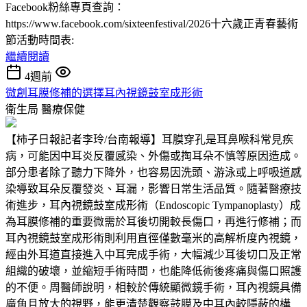
Facebook粉絲專頁查詢：
https://www.facebook.com/sixteenfestival/2026十六歲正青春藝術
節活動時間表:
繼續閱讀
4週前
微創耳膜修補的選擇耳內視鏡鼓室成形術
衛生局
醫療保健
【柿子日報記者李玲/台南報導】耳膜穿孔是耳鼻喉科常見疾
病，可能因中耳炎反覆感染、外傷或掏耳朵不慎等原因造成。
部分患者除了聽力下降外，也容易因洗頭、游泳或上呼吸道感
染導致耳朵反覆發炎、耳漏，影響日常生活品質。隨著醫療技
術進步，耳內視鏡鼓室成形術（Endoscopic Tympanoplasty）成
為耳膜修補的重要微需於耳後切開較長傷口，再進行修補；而
耳內視鏡鼓室成形術則利用直徑僅數毫米的高解析度內視鏡，
經由外耳道直接進入中耳完成手術，大幅減少耳後切口及正常
組織的破壞，並縮短手術時間，也能降低術後疼痛與傷口照護
的不便。周醫師說明，相較於傳統顯微鏡手術，耳內視鏡具備
廣角且放大的視野，能更清楚觀察鼓膜及中耳內較隱蔽的構