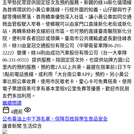
五甲勢民眾提供固定班次及預約服務。新闢的綠34新化循環線
為首條環狀的小黃公車路線，行經外圍的知義、山仔腳與竹子
腳等傳統聚落，善用轎車優勢深入社區，讓小黃公車如同交通
微血管般駛入窄巷，使鄉親可以由家門口直達新化老街或新化
站，再轉乘綠幹支線前往市區，也可預約直達臺南醫院新化分
院，便利年長者回診或領藥。臺南市公共運輸處處長劉佳峰表
示，綠33由皇冠交通股份有限公司（中華衛星車隊06-291-
2222）營運，綠34則由成功汽車股份有限公司（台一大車隊
06-331-9555）提供服務。除固定班次外，也提供站牌方圓1公
里內的預約服務，預約需2人以上共乘，最遲在搭車前1日下午
5點前電話進線，或利用「大台南公車APP」預約。另小黃公
車比照公車收費，使用市民敬老卡、愛心卡可免費搭乘，使用
電子票證搭乘可享有基本里程8公里免費等優惠，歡迎市民朋
友們多加利用。
繼續閱讀
4週前
公布毒油上中下游名單、保障百姓與學生食品安全
議會新聞
生活綜合