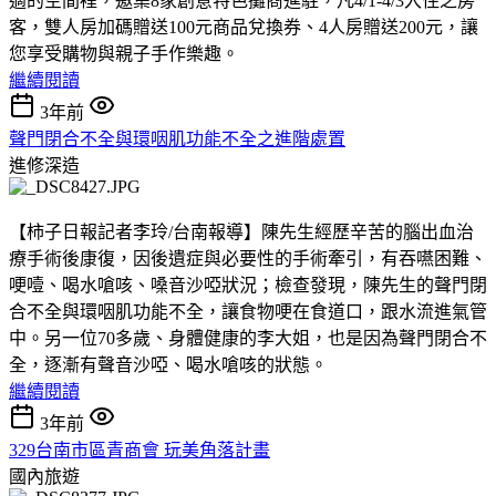
適的空間裡，邀集8家創意特色攤商進駐，凡4/1-4/3入住之房
客，雙人房加碼贈送100元商品兌換券、4人房贈送200元，讓
您享受購物與親子手作樂趣。
繼續閱讀
3年前
聲門閉合不全與環咽肌功能不全之進階處置
進修深造
【柿子日報記者李玲/台南報導】陳先生經歷辛苦的腦出血治
療手術後康復，因後遺症與必要性的手術牽引，有吞嚥困難、
哽噎、喝水嗆咳、嗓音沙啞狀況；檢查發現，陳先生的聲門閉
合不全與環咽肌功能不全，讓食物哽在食道口，跟水流進氣管
中。另一位70多歲、身體健康的李大姐，也是因為聲門閉合不
全，逐漸有聲音沙啞、喝水嗆咳的狀態。
繼續閱讀
3年前
329台南市區青商會 玩美角落計畫
國內旅遊