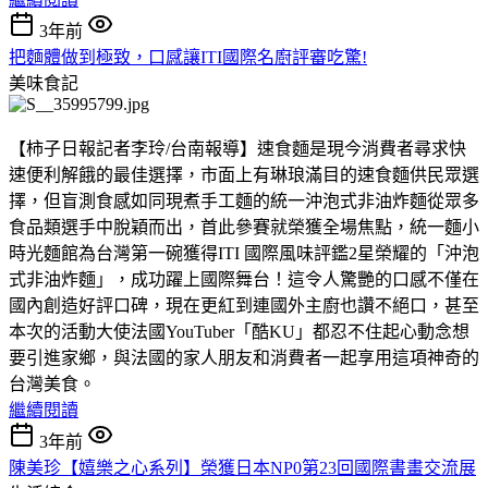
3年前
把麵體做到極致，口感讓ITI國際名廚評審吃驚!
美味食記
【柿子日報記者李玲/台南報導】速食麵是現今消費者尋求快
速便利解餓的最佳選擇，市面上有琳琅滿目的速食麵供民眾選
擇，但盲測食感如同現煮手工麵的統一沖泡式非油炸麵從眾多
食品類選手中脫穎而出，首此參賽就榮獲全場焦點，統一麵小
時光麵館為台灣第一碗獲得ITI 國際風味評鑑2星榮耀的「沖泡
式非油炸麵」，成功躍上國際舞台！這令人驚艷的口感不僅在
國內創造好評口碑，現在更紅到連國外主廚也讚不絕口，甚至
本次的活動大使法國YouTuber「酷KU」都忍不住起心動念想
要引進家鄉，與法國的家人朋友和消費者一起享用這項神奇的
台灣美食。
繼續閱讀
3年前
陳美珍【嬉樂之心系列】榮獲日本NP0第23回國際書畫交流展