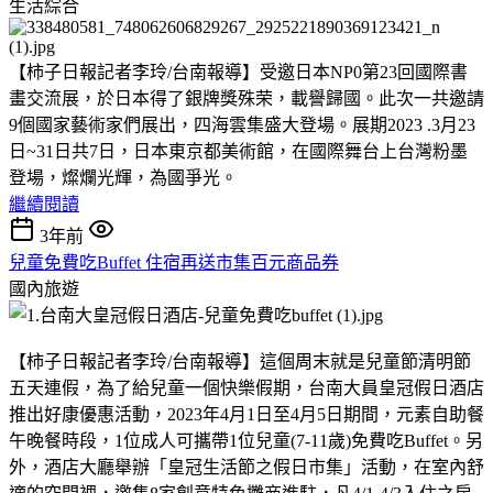
生活綜合
【柿子日報記者李玲/台南報導】受邀日本NP0第23回國際書
畫交流展，於日本得了銀牌獎殊荣，載譽歸國。此次一共邀請
9個國家藝術家們展出，四海雲集盛大登場。展期2023 .3月23
日~31日共7日，日本東京都美術館，在國際舞台上台灣粉墨
登場，燦爛光輝，為國爭光。
繼續閱讀
3年前
兒童免費吃Buffet 住宿再送市集百元商品券
國內旅遊
【柿子日報記者李玲/台南報導】這個周末就是兒童節清明節
五天連假，為了給兒童一個快樂假期，台南大員皇冠假日酒店
推出好康優惠活動，2023年4月1日至4月5日期間，元素自助餐
午晚餐時段，1位成人可攜帶1位兒童(7-11歲)免費吃Buffet。另
外，酒店大廳舉辦「皇冠生活節之假日市集」活動，在室內舒