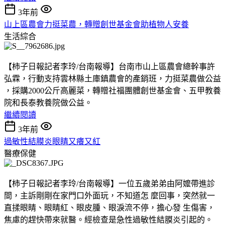
3年前
山上區農會力挺菜農，轉贈創世基金會助植物人安養
生活綜合
【柿子日報記者李玲/台南報導】台南市山上區農會總幹事許
弘霖，行動支持雲林縣土庫鎮農會的產銷班，力挺菜農做公益
，採購2000公斤高麗菜，轉贈社福團體創世基金會、五甲教養
院和長泰教養院做公益。
繼續閱讀
3年前
過敏性結膜炎眼睛又癢又紅
醫療保健
【柿子日報記者李玲/台南報導】一位五歲弟弟由阿嬤帶進診
間，主訴剛剛在家門口外面玩，不知道怎 麼回事，突然就一
直揉眼睛、眼睛紅、眼皮腫、眼淚流不停，擔心發 生傷害，
焦慮的趕快帶來就醫。經檢查是急性過敏性結膜炎引起的。