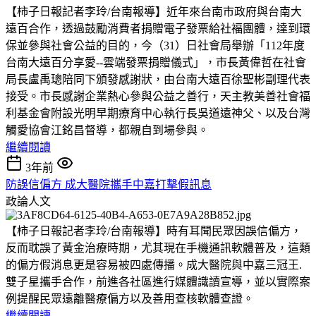
【柿子日報記者李玲/台南報導】近年來台南市政府與台南大
遠百合作，透過鼓勵消費者捐贈電子發票給社褔團體，達到環
保並參與社會公益的目的，今（31）日社會局舉辦「112年度
台南大遠百分享愛--雲端發票捐贈儀式」，市長黃偉哲在社會
局長盧禹璁陪同下頒發感謝狀，由台南大遠百徐聖彬副理代表
接受。市長感謝企業熱心參與公益之善行，天主教美善社會福
利基金會附設光明早期療育中心執行長吳道遠神父、以及台灣
觸愛協會江銘昌督導，都親自到場參與。
繼續閱讀
3年前
防誤信偏方 成大醫院攜手中嘉打擊假訊息
政論人文
【柿子日報記者李玲/台南報導】時有耳聞民眾因誤信偏方，
反而耽誤了黃金治療時期，尤其現在手機通訊軟體普及，這類
的偏方假消息更是容易被四處傳播。成大醫院與中嘉三冠王.
雙子星攜手合作，前進各社區進行媒體識讀宣導，並以實際案
例提醒民眾遠離醫療偏方以及善用查核軟體查證。
繼續閱讀