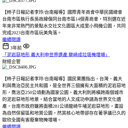
【柿子日報記者李玲/台南報導】國際青年商會中華民國總會
台南市區執行長吳政緯偕同台南市區14個青商會，特別選在近
年來非常熱門的景點水交社文化園區大成里小飛機公園，共同
完成2023台南市區玩美角落。
繼續閱讀
3年前
「泥岩惡地形 義大利申世界遺產 龍崎成垃圾掩埋場」
財經企管
【柿子日報記者李玲/台南報導】國民黨團指出，台灣、義大
利與喬治亞民主共和國，是全世界三個擁有大面積的泥岩惡地
形，喬治亞250公頃劃為國家公園，義大利則將橫跨兩個城市
的泥岩惡地形地景，結合當地的人文成功申請為世界文化遺
產，台南市政府雖將面積281公頃龍崎牛埔泥岩惡地形，畫設
為自然保留區和地質公園，然其核心地帶卻存在著爭議已久的
歐欣全國有害廢棄物掩埋場。
繼續閱讀