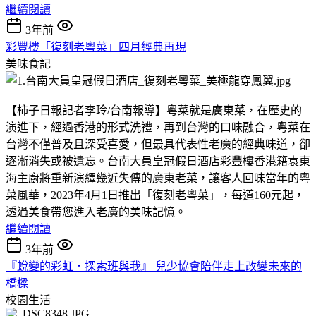
繼續閱讀
3年前
彩豐樓「復刻老粵菜」四月經典再現
美味食記
【柿子日報記者李玲/台南報導】粵菜就是廣東菜，在歷史的
演進下，經過香港的形式洗禮，再到台灣的口味融合，粵菜在
台灣不僅普及且深受喜愛，但最具代表性老廣的經典味道，卻
逐漸消失或被遺忘。台南大員皇冠假日酒店彩豐樓香港籍袁東
海主廚將重新演繹幾近失傳的廣東老菜，讓客人回味當年的粵
菜風華，2023年4月1日推出「復刻老粵菜」，每道160元起，
透過美食帶您進入老廣的美味記憶。
繼續閱讀
3年前
『蛻變的彩虹．探索班與我』 兒少協會陪伴走上改變未來的
橋樑
校園生活