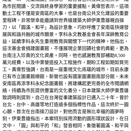
為市民閱讀、交流與終身學習的重要據點。黃偉哲表示，這項
動土工程不僅是安南區的大事，也是台南公共文化建設的重要
里程碑。非常榮幸能邀請到世界級建築大師伊東豊雄親自操
刀，以「圓滿、和平」為設計意象，巧妙呼應了安南區快速發
展與和諧共融的城市願景。李科永文教基金會長年深耕教育公
益，延續李科永先生重視教育與關懷下一代的精神。他指出，
這次基金會捐建圖書館，不僅展現企業回饋社會的典範，更為
台南注入珍貴的文化資產。同時，他也感謝教育部補助8,500
萬元經費，以及中業營造投入工程施作，期盼工程如期如質完
工。黃偉哲強調，台南是一座重視文化底蘊的城市，目前永康
已有市立圖書館總館，新營也設有國家圖書館南部分館，未來
安南區再添李科永紀念圖書館，將建構起更完善的全市閱讀網
絡，持續為市民提供豐富的文化養分。日本建築大師伊東豊雄
致詞時則提到，自己在台灣從事建築設計已邁入二十年，曾於
台北、台中、高雄等地打造過多個指標性作品，這次終於一圓
心願，首次在台南操刀設計，對他而言是無比幸福的圓夢時
刻。伊東豊雄指出，本案特別採用流動的圓形環狀設計，在日
文中，「圓」與和平的「和」發音相同，象徵著圓滿、和平與