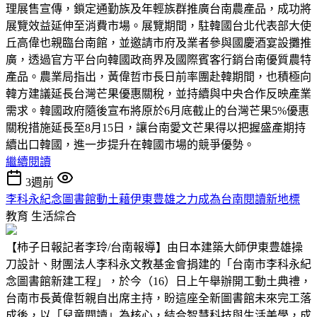
理展售宣傳，鎖定通勤族及年輕族群推廣台南農產品，成功將
展覽效益延伸至消費市場。展覽期間，駐韓國台北代表部大使
丘高偉也親臨台南館，並邀請市府及業者參與國慶酒宴設攤推
廣，透過官方平台向韓國政商界及國際賓客行銷台南優質農特
產品。農業局指出，黃偉哲市長日前率團赴韓期間，也積極向
韓方建議延長台灣芒果優惠關稅，並持續與中央合作反映產業
需求。韓國政府隨後宣布將原於6月底截止的台灣芒果5%優惠
關稅措施延長至8月15日，讓台南愛文芒果得以把握盛產期持
續出口韓國，進一步提升在韓國市場的競爭優勢。
繼續閱讀
3週前
李科永紀念圖書館動土藉伊東豊雄之力成為台南閱讀新地標
教育
生活綜合
【柿子日報記者李玲/台南報導】由日本建築大師伊東豊雄操
刀設計、財團法人李科永文教基金會捐建的「台南市李科永紀
念圖書館新建工程」，於今（16）日上午舉辦開工動土典禮，
台南市長黃偉哲親自出席主持，盼這座全新圖書館未來完工落
成後，以「兒童閱讀」為核心，結合智慧科技與生活美學，成