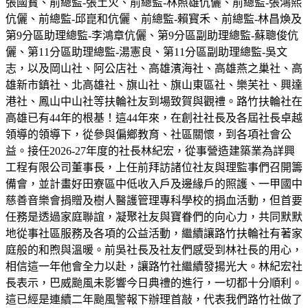
張國寳、前總監-張土火、前總監-林照雄伉儷、前總監-張鴻熙
伉儷、前總監-邱崑和伉儷、前總監-賴寳禾、前總監-林昌煥及
第9分區助理總監-李鴻章伉儷、第9分區副助理總監-蘇聰俊伉
儷、第11分區助理總監-湯憲良、第11分區副助理總監-吳文
志，以及岡山社、阿公店社、高雄濱海社、高雄燕之巢社、高
雄新市鎮社、北高雄社、旗山社、旗山東區社、樂芙社、興達
港社、鳳山中山社等扶輪社友到場致賀與觀禮。路竹扶輪社在
高雄已有44年的根基！這44年來，在創社社長及各屆社長卓越
領導的領導下，從參與偏鄉教育、社區關懷，到各項社會公
益。接任2026-27年度的社長林紀宏，從事營造建築業為詳興
工程有限公司董事長，上任前拜訪諸位社友與理監事們召開籌
備會，並計畫好田寮區中低收入戶及邊緣戶的照護、一甲國中
慈善音樂會捐贈及樹人醫護管理專科學校的捐血活動，但首要
任務是透過家庭聯誼，凝聚社友與寶眷們的向心力，共同默默
地從事社區服務及各項的公益活動，繼續讓路竹扶輪社有著家
庭般的和煦與溫暖。前吳社長及社友們感受到林社長的用心，
相信這一年他會全力以赴，讓路竹社繼續發揚光大。林紀宏社
長表示，巴威颱風未影響今日典禮的進行，一切都十分順利。
這已經是連續二年颱風警報下辦理首敲，代表我們路竹社做了