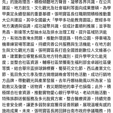
先」的施政理念，積極傾聽地方聲音、凝聚各界共識，在公共
建設、地方創生、文化觀光及社會福利等面向成果豐碩，為學
甲奠定永續發展的重要基礎。張明寶區長任職期間積極推動重
大公共建設，其中全國最大「學甲多功能教育園區」歷經多年
地方溝通與協調，成功凝聚共識，促成計畫順利推展；並爭取
秀昌、新達等大型抽水站及排水治理工程，提升區域防洪能
力，有效改善淹水問題，推動外環道路、特色公園、停車場及
機車練習場等建設，持續完善公共服務與生活機能。在地方創
生與文化觀光方面，張明寶區長打造全國首創數位人文維基小
鎮，建置數位導覽系統及地方特色識別，提升學甲文化能見
度；並整合社區資源，輔導社區榮獲衛生福利部金卓越社區優
等獎，結合華宗盃排球錦標賽、蜀葵花文化節、西瓜產業文化
節、虱目魚文化季及懷古猜燈謎晚會等特色活動，成功行銷地
方品牌，帶動觀光與產業發展。去年丹娜絲颱風以所為家，協
助救災及復健、送物資，救災期間他的車子也損傷；此外，積
極媒合社會資源，推動實物愛心銀行學甲站、老幼共融活動、
特殊族群送餐服務及多元脫貧方案，整合醫療資源，持續完善
社會安全網，讓更多弱勢家庭獲得妥善照顧，展現溫暖有感的
施政成果。未來，張明寶區長將回歸台南市政府參議職務，持