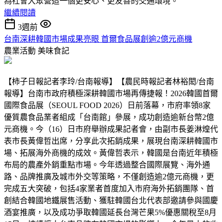
為社會大眾營造一個更安心、更友善的交通環境。
繼續閱讀
3週前
台南深耕韓國市場成果亮眼 首爾食品展創逾2億元商機
農業活動
美味食記
【柿子日報記者李玲/台南報導】【農民時報記者林裕閎/台南
報導】台南市政府積極深耕韓國市場再傳捷報！2026韓國首爾
國際食品展（SEOUL FOOD 2026）日前落幕，市府率領8家
優質農食品業者組成「台南館」參展，成功創造逾新台幣2億
元商機。今（16）日市府舉辦成果記者會，由副市長姜淋煌代
表市長黃偉哲出席，分享此次拓銷成果，展現台南深耕韓國市
場、拓展海外商機的成效。黃偉哲表示，韓國是台南近年積極
布局的農產外銷重點市場。今年透過整合國際展覽、海外通
路、品牌推廣及城市外交等策略，不僅創造逾2億元商機，更
完成五大突破，包括4家業者首度加入市府海外拓銷團隊、首
創結合韓國地鐵展售活動、獲駐韓國台北代表部邀請參與國慶
酒宴推廣，以及成功爭取韓國延長台灣芒果5%優惠關稅至8月