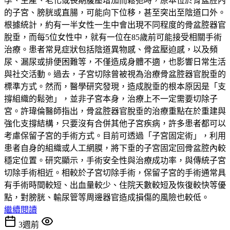
孕、生產、老化或長期腹壓增加而鬆弛時，原本位於骨盆腔內
的子宮、膀胱或直腸，可能向下位移，甚至突出至陰道口外。
根據統計，約有一半女性一生中會出現不同程度的骨盆腔器官
脫垂，而每5位女性中，就有一位在85歲前可能接受相關手術
治療。患者常見症狀包括陰道異物感、骨盆壓迫感，以及頻
尿、漏尿或排便困難等，不僅造成身體不適，也影響日常生活
與社交活動。過去，子宮切除曾被視為治療骨盆腔器官脫垂的
標準方式。然而，醫學研究發現，造成脫垂的根本原因是「支
撐組織的鬆弛」，並非子宮本身，治療上不一定需要切除子
宮。許瑋倫醫師指出，骨盆腔器官脫垂的治療重點在於重建與
強化支撐結構，只要沒有合併其他子宮疾病，許多患者都可以
考慮保留子宮的手術方式。目前可透過「子宮固定術」，利用
患者自身的組織或人工網膜，將下垂的子宮固定回骨盆腔內較
穩定位置。研究顯示，手術安全性與治療成功率，與傳統子宮
切除手術相近。相較於子宮切除手術，保留子宮的手術通常具
有手術時間較短、出血量較少、住院天數較短及恢復較快等優
點，對膀胱、輸尿管等周邊器官造成損傷的風險也較低。
繼續閱讀
3週前