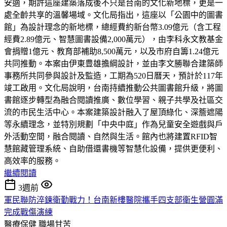
安適，期許這座建築落成後不只是台南的文化新地標，更是一
處全齡共享的溫馨場域。文化局指出，這座以「公園中的圖書
館」為設計理念的新地標，總經費約新台幣3.09億元（含工程
經費2.89億元、智慧圖書設備2,000萬元），由李科永文教基金
會捐贈1億元、教育部補助8,500萬元，以及市府自籌1.24億元
共同推動。本案由伊東豊雄擔綱設計，並由李文勝聯合建築師
事務所共同參與設計及監造，工期為520日曆天，預計於117年
竣工啟用。文化局說明，台南持續推動公共圖書館升級，將圖
書館逐步轉型為融合閱讀推廣、數位學習、親子共學及社區交
流的市民生活中心。本案建築設計融入了屋頂綠化、深簷遮陽
等永續理念，並特別規劃「中央中庭」作為兒童安全遊戲與戶
外活動空間，融合閱讀、自然與生活。館內也將建置RFID智
慧館藏管理系統、自助借還書機等智慧化設備，提供更便利、
高效率的服務。
繼續閱讀
3週前
軍民聯防淬鍊衛勤戰力！台南新樓醫院攜手四支部衛生營圓滿
完成戰傷演練
醫療保健
職場甘苦