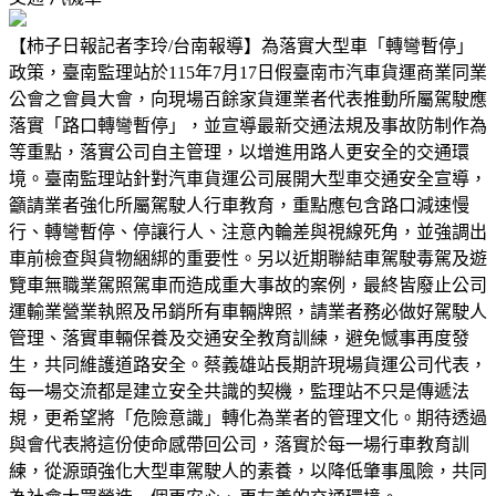
【柿子日報記者李玲/台南報導】為落實大型車「轉彎暫停」
政策，臺南監理站於115年7月17日假臺南市汽車貨運商業同業
公會之會員大會，向現場百餘家貨運業者代表推動所屬駕駛應
落實「路口轉彎暫停」，並宣導最新交通法規及事故防制作為
等重點，落實公司自主管理，以增進用路人更安全的交通環
境。臺南監理站針對汽車貨運公司展開大型車交通安全宣導，
籲請業者強化所屬駕駛人行車教育，重點應包含路口減速慢
行、轉彎暫停、停讓行人、注意內輪差與視線死角，並強調出
車前檢查與貨物綑綁的重要性。另以近期聯結車駕駛毒駕及遊
覽車無職業駕照駕車而造成重大事故的案例，最終皆廢止公司
運輸業營業執照及吊銷所有車輛牌照，請業者務必做好駕駛人
管理、落實車輛保養及交通安全教育訓練，避免憾事再度發
生，共同維護道路安全。蔡義雄站長期許現場貨運公司代表，
每一場交流都是建立安全共識的契機，監理站不只是傳遞法
規，更希望將「危險意識」轉化為業者的管理文化。期待透過
與會代表將這份使命感帶回公司，落實於每一場行車教育訓
練，從源頭強化大型車駕駛人的素養，以降低肇事風險，共同