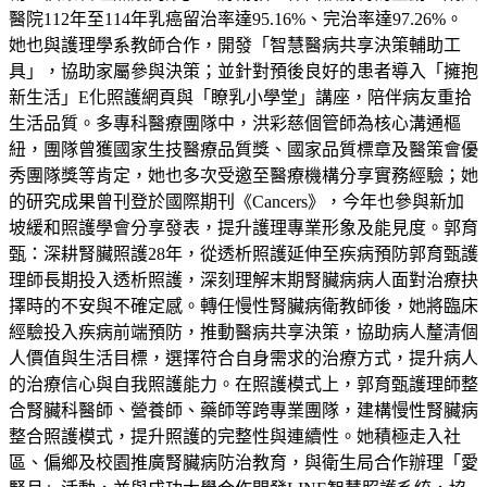
醫院112年至114年乳癌留治率達95.16%、完治率達97.26%。
她也與護理學系教師合作，開發「智慧醫病共享決策輔助工
具」，協助家屬參與決策；並針對預後良好的患者導入「擁抱
新生活」E化照護網頁與「瞭乳小學堂」講座，陪伴病友重拾
生活品質。多專科醫療團隊中，洪彩慈個管師為核心溝通樞
紐，團隊曾獲國家生技醫療品質獎、國家品質標章及醫策會優
秀團隊獎等肯定，她也多次受邀至醫療機構分享實務經驗；她
的研究成果曾刊登於國際期刊《Cancers》，今年也參與新加
坡緩和照護學會分享發表，提升護理專業形象及能見度。郭育
甄：深耕腎臟照護28年，從透析照護延伸至疾病預防郭育甄護
理師長期投入透析照護，深刻理解末期腎臟病病人面對治療抉
擇時的不安與不確定感。轉任慢性腎臟病衛教師後，她將臨床
經驗投入疾病前端預防，推動醫病共享決策，協助病人釐清個
人價值與生活目標，選擇符合自身需求的治療方式，提升病人
的治療信心與自我照護能力。在照護模式上，郭育甄護理師整
合腎臟科醫師、營養師、藥師等跨專業團隊，建構慢性腎臟病
整合照護模式，提升照護的完整性與連續性。她積極走入社
區、偏鄉及校園推廣腎臟病防治教育，與衛生局合作辦理「愛