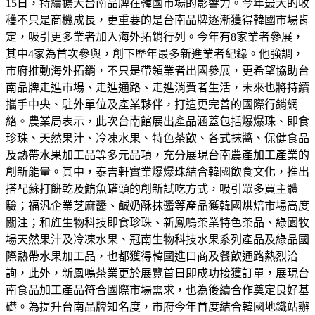
15日，持續擴大台南品牌在韓國市場的影響力。今年最大的收
穫不只是商機成長，更重要的是台南品牌逐漸獲得韓國市場肯
定，吸引更多業者加入海外拓銷行列。今年有8家業者參展，
其中4家為首次參與，創下歷年最多新進業者紀錄。他強調，
市府推動海外拓銷，不只是帶領業者出國參展，更希望協助台
南品牌走進市場、走進通路、走進消費者生活，未來也將持續
攜手中央、駐外單位及產業夥伴，打造更完善的國際行銷網
絡。農業局表示，此次台南館展出產品涵蓋包括爆爆珠、即食
珍珠、天然果汁、冷凍水果、特色茶飲、各式抹醬、保健食品
及熱帶水果加工品等多元品項，充分展現台南農產加工產業的
創新能量。其中，泰吉軒實業爆爆珠結合韓國飲食文化，推出
搭配蘇打餅乾及鮪魚罐頭的創新試吃方式，吸引眾多買主體
驗；福汎企業芝麻醬、鹹奶酥抹醬等產品獲韓國烘焙市場高度
關注；和旌生物科技即食珍珠、新鳳鳴茶業特色茶品、綠園牧
場天然果汁及冷凍水果、冠南生物科技水果系列產品及綠品國
際熱帶水果加工品，也都獲得韓國進口商及餐飲通路熱烈洽
詢，此外，新鳳鳴茶業更於展覽首日即成功接獲訂單，展現台
南食品加工產品符合國際市場需求，也為後續合作奠定良好基
礎。為提升台南品牌知名度，市府今年首度結合韓國地鐵站辦