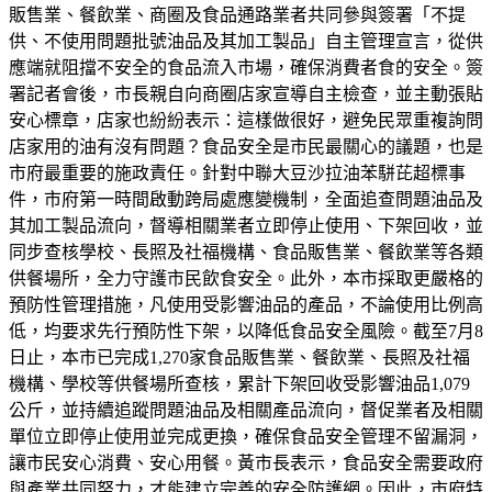
販售業、餐飲業、商圈及食品通路業者共同參與簽署「不提
供、不使用問題批號油品及其加工製品」自主管理宣言，從供
應端就阻擋不安全的食品流入市場，確保消費者食的安全。簽
署記者會後，市長親自向商圈店家宣導自主檢查，並主動張貼
安心標章，店家也紛紛表示：這樣做很好，避免民眾重複詢問
店家用的油有沒有問題？食品安全是市民最關心的議題，也是
市府最重要的施政責任。針對中聯大豆沙拉油苯駢芘超標事
件，市府第一時間啟動跨局處應變機制，全面追查問題油品及
其加工製品流向，督導相關業者立即停止使用、下架回收，並
同步查核學校、長照及社福機構、食品販售業、餐飲業等各類
供餐場所，全力守護市民飲食安全。此外，本市採取更嚴格的
預防性管理措施，凡使用受影響油品的產品，不論使用比例高
低，均要求先行預防性下架，以降低食品安全風險。截至7月8
日止，本市已完成1,270家食品販售業、餐飲業、長照及社福
機構、學校等供餐場所查核，累計下架回收受影響油品1,079
公斤，並持續追蹤問題油品及相關產品流向，督促業者及相關
單位立即停止使用並完成更換，確保食品安全管理不留漏洞，
讓市民安心消費、安心用餐。黃市長表示，食品安全需要政府
與產業共同努力，才能建立完善的安全防護網。因此，市府特