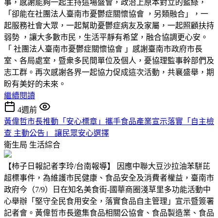
事，感謝能夠一起主持這場盛會，政治上原本對立的藍綠，
「卻能在社團法人臺南市憂鬱症關懷協會 ，另類融合」，一
起服務社會大眾，一起幫助憂鬱症病友及家屬，一起照顧扶持
弱勢 ，讓大多數市民，生活平靜有希望，融合協調更心安。
「 社團法人臺南市憂鬱症關懷協會 」感謝臺南市政府市長
室、各局處室，暨衆多民間單位及個人，憂協理監事幹部們及
志工群。再次感謝各界一起協力促成這次活動，共襄盛舉，期
盼有美好的未來。
繼續閱讀
4週前
黃偉哲市長推動「安心標章」攜手食品產業宣示落實「自主檢
查 主動公告」 讓民眾安心選擇
衛生局
生活綜合
【柿子日報記者李玲/台南報導】 因應中聯大豆沙拉油苯駢芘
超標事件，為維護市民健康、食品安全及消費者權益，臺南市
政府今（7/9）日在知名美食街-國華商圈淺草里多功能活動中
心舉辦「堅守全民食用安全，落實食品自主管理」宣示暨簽署
記者會。黃偉哲市長邀集食品相關公協會、食品製造業、食品