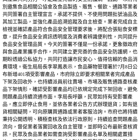
別邀集食品相關公協會及食品製造、販售、餐飲、通路等業者
共同簽署自主管理宣言，承諾不提供、不使用問題批號油品及
其加工製品，並強化產品追溯追蹤及自主檢查。業者完成自主
檢視並確認產品符合食品安全管理要求後，將配合張貼食安標
章，提升食品安全資訊透明度及消費者辨識便利性，共同提升
食品安全管理品質。今天的簽署不僅是一份承諾，更象徵政府
與食品產業攜手合作，共同建立更完善的食品安全防護網，也
期盼透過公私協力，共同打造讓市民安心、值得信賴的食品消
費環境。衛生局局長李翠鳳表示，食品藥物管理署於7月8日公
布新增401項受影響產品，市府除立即要求相關業者完成產品
下架及回收外，也持續派員前往賣場、市場及販售通路查核產
品下架情形，確認受影響產品均已依規定完成下架回收，避免
問題產品持續流通市面。李局長呼籲，民眾如持有受影響產
品，應立即停止食用，並依各業者公告方式辦理退貨；如有退
貨相關疑問，可向原購買通路或業者客服洽詢。市府也將持續
秉持公開透明、積極查核及依法行政原則，持續追查問題產品
流向，督促業者落實回收及自主管理，並即時公布最新查核資
訊，民眾及食品業者如需查詢受影響產品名單及相關處置措