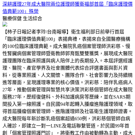
深耕護理27年成大醫院兩位護理師獲衛福部首屆「臨床護理價
值典範100」殊榮
醫療保健
生活綜合
【柿子日報記者李玲/台南報導】衛生福利部日前舉行首屆
「臨床護理價值典範100」表揚典禮，表揚來自全國醫療機構
的100位臨床護理典範。成大醫院乳癌個案管理師洪彩慈、慢
性腎臟病個案管理師暨衛教師郭育甄雙雙獲獎，展現成大醫院
護理團隊在臨床照護與病人陪伴上的長期投入。本屆評選經護
理、醫院、產官學界及社會團體代表綜合評選書面與影片資
料，從專業照護、人文關懷、團隊合作、社會影響力及持續精
進等層面，呈現護理專業的核心價值。洪彩慈：陪伴乳癌病人
27年，推動個案管理與智慧共享決策洪彩慈個管師在成大醫院
服務27年，歷經復健科、外科加護病房等歷練，並在SARS期
間投入第一線照護。自民國94年起轉入腫瘤進階護理領域，取
得首屆腫瘤個案管理師、進階護理師及社區衛生護理師證書。
成大醫院每年新診斷乳癌個案超過650例，洪彩慈個管師自病
人確診，即建立一對一LINE及電話聯繫管道，於民國99年首
創「個案管理照護門診」，將衛教工作由被動轉為主動，成大