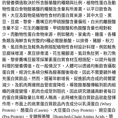
的營養價值取決於所含胺基酸的種類與比例，植物性蛋白及動
物性蛋白食物胺基酸的種類及含量有所差異。以平日飲食為
例，大豆及穀物是植物性食材的蛋白質來源，其中大豆、黑
豆、豆腐、黎麥、鷹嘴豆的甲硫胺酸含量偏低，白米的離胺酸
含量不足，花生的離胺酸、甲硫胺酸和色胺酸含量也相對較
少。而動物性蛋白食物來源，例如豬肉、家禽肉、雞蛋、各種
魚類及海鮮含有完整的9種必需胺基酸，以排骨、豬腳、秋刀
魚、虱目魚肚及鮭魚為例搭配植物性食材設計料理，例如鮭魚
豆腐味噌湯、黑豆排骨湯、花生豬腳湯、虱目魚肚粥、秋刀魚
飯、黎麥鷹嘴豆飯等採葷素蛋白質食材互相搭配，以提升每道
料理的營養價值。在一般情況下，人體可以透過均衡飲食攝取
蛋白質，經消化系統分解為胺基酸後吸收，因此不需要額外補
充蛋白質飲品。然而，隨著年齡增長，促進肌肉合成的荷爾蒙
減少，及肌肉周邊微血管密度降低，導致胺基酸傳輸到肌肉組
織的速度變慢，肌肉合成受到阻抗，因此研究建議高齡者每日
的蛋白質攝取量比年輕人略高，此時補充蛋白質飲品就能發揮
作用。市面上的商業蛋白質飲品內含成分以乳清蛋白 (Whey
Protein)、 酪蛋白 (Casein) 、大豆蛋白 (Soy Protein)、 豌豆蛋白
(Pea Protein) 、支鏈胺基酸（Branched-Chain Amino Acids，簡