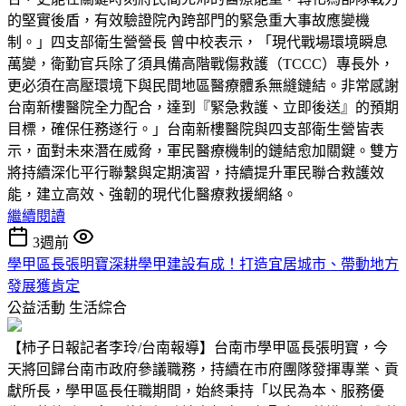
的堅實後盾，有效驗證院內跨部門的緊急重大事故應變機
制。」四支部衛生營營長 曾中校表示，「現代戰場環境瞬息
萬變，衛勤官兵除了須具備高階戰傷救護（TCCC）專長外，
更必須在高壓環境下與民間地區醫療體系無縫鏈結。非常感謝
台南新樓醫院全力配合，達到『緊急救護、立即後送』的預期
目標，確保任務遂行。」台南新樓醫院與四支部衛生營皆表
示，面對未來潛在威脅，軍民醫療機制的鏈結愈加關鍵。雙方
將持續深化平行聯繫與定期演習，持續提升軍民聯合救護效
能，建立高效、強韌的現代化醫療救援網絡。
繼續閱讀
3週前
學甲區長張明寶深耕學甲建設有成！打造宜居城市、帶動地方
發展獲肯定
公益活動
生活綜合
【柿子日報記者李玲/台南報導】台南市學甲區長張明寶，今
天將回歸台南市政府參議職務，持續在市府團隊發揮專業、貢
獻所長，學甲區長任職期間，始終秉持「以民為本、服務優