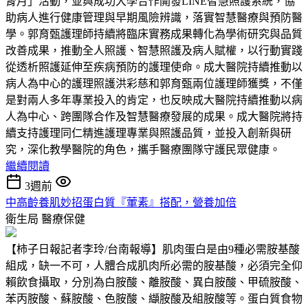
腎月」活動，並與成功大學合作開發LINE智慧照護系統，協
助病人進行健康管理與早期風險辨識，落實智慧醫療與預防醫
學。郭育甄護理師持續將臨床實務成果轉化為學術研究與品質
改善成果，推動全人照護、智慧照護及病人賦權，以行動實踐
從透析照護延伸至疾病預防的護理使命。成大醫院持續推動以
病人為中心的護理照護洪彩慈和郭育甄兩位護理師獲獎，不僅
是對兩人多年專業投入的肯定，也反映成大醫院持續推動以病
人為中心、跨團隊合作及智慧醫療發展的成果。成大醫院將持
續支持護理同仁精進護理專業與照護品質，並投入創新與研
究，深化教學醫院的角色，攜手醫療團隊守護民眾健康。
繼續閱讀
3週前
中高齡養肌妙招蛋白質『葷素』搭配，營養加倍
衛生局
醫療保健
【柿子日報記者李玲/台南報導】肌肉蛋白是由9種必需胺基酸
組成，缺一不可，人體合成肌肉所必需的胺基酸，必須完全仰
賴飲食攝取，分別為白胺酸、離胺酸、異白胺酸、甲硫胺酸、
苯丙胺酸、蘇胺酸、色胺酸、纈胺酸及組胺酸等。蛋白質食物