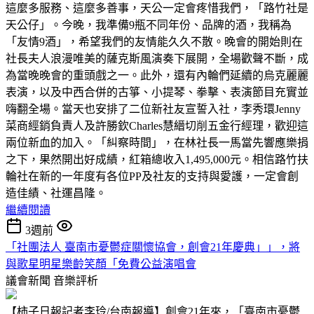
這麼多服務、這麼多善事，天公一定會疼惜我們，「路竹社是
天公仔」。今晚，我準備9瓶不同年份、品牌的酒，我稱為
「友情9酒」，希望我們的友情能久久不散。晚會的開始則在
社長夫人浪漫唯美的薩克斯風演奏下展開，全場歡聲不斷，成
為當晚晚會的重頭戲之一。此外，還有內輪們延續的烏克麗麗
表演，以及中西合併的古箏、小提琴、拳擊、表演節目充實並
嗨翻全場。當天也安排了二位新社友宣誓入社，李秀環Jenny
菜商經銷負責人及許勝欽Charles慧縉切削五金行經理，歡迎這
兩位新血的加入。「糾察時間」，在林社長一馬當先響應樂捐
之下，果然開出好成績，紅箱總收入1,495,000元。相信路竹扶
輪社在新的一年度有各位PP及社友的支持與愛護，一定會創
造佳績、社運昌隆。
繼續閱讀
3週前
「社團法人 臺南市憂鬱症關懷協會，創會21年慶典」」，將
與歌星明星樂齡笑顏「免費公益演唱會
議會新聞
音樂評析
【柿子日報記者李玲/台南報導】創會21年來，「臺南市憂鬱