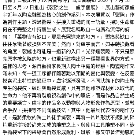
【柿子日報記者李玲/台南報導】弎畫廊將於 2026 年 7 月 18
日至 8 月 22 日推出《裂隙之生 — 盧宇個展》，展出藝術家盧
宇近年以陶瓷雕塑為核心的創作系列。本次展覽以「裂隙」作
為創作主題，透過撕裂、拼接與重構的陶土語彙，探討生命如
何在不完整之中持續生成。展覽名稱取自一句廣為流傳的詩
句：「萬物皆有缺口，那是光照進來的地方。」裂痕與缺口，
往往象徵著破損與不完美；然而，對盧宇而言，如果轉換觀看
的角度，裂縫也可能是一道新的入口。光穿過裂隙，不只是照
亮原本被忽略的地方，也重新建構出另一種觀看世界的方式。
這樣的思考，源自藝術家長期與陶土相處的經驗。陶瓷創作充
滿未知，每一道工序都伴隨著難以預期的變化與裂變。在反覆
摸索泥土特性的過程中，盧宇逐漸發現，不同狀態下的陶土所
產生的裂痕、紋理與斷裂質感，具有其他雕塑媒材難以取代的
生命力。他不再將裂痕視為創作中的瑕疵，而是作品自然生成
的重要語言。盧宇的作品多以動物與人物形象作為原型，並融
合手捏、拼接等不同陶藝技法。其中，他最具代表性的創作方
式，是將柔軟的陶土片徒手撕裂，再將一片片形狀不規則的碎
片重新拼接於尚未完成的雕塑之上。與使用工具雕塑不同，徒
手撕裂留下的邊緣會自然形成銳利、斑駁，卻又帶著流動感的