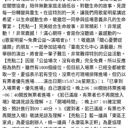
症關懷協會」陪伴無數家庭走過低谷，聆聽生命的故事，見證
每一份轉變與重生。在這特別的一天，讓我們用歌星明星講述
希望，以生命感動生命，敬邀您一同參與這場意義非凡的生命
饗宴。【亮點一】完美結合生命故事，非常精彩！！非常感
動！！非常震撼！！滿心期待，會是你沒聽過，最感動的～
((歌星明星～免費公益～演唱會))！！！敬邀請「關心憂鬱症
議題」的朋友，一起參加這場在『臺南文化中心 演藝廳』所
舉辦的演出。將會是一輩子難忘，非常難得特別的公益活動。
【亮點二】因是「公益場次，沒有收費」完全免費，所以反應
極為熱烈，雖然有1800個座位，但目前入場票，已經全都被索
取一空，憂協表示若有空位，沒票也可現場排隊進場，但仍以
有票者優先進場……演出日期115.07.24(星期五)：1.「已拿到
入場票者，優先進場」自己選座位，晚上06：00開始持票進場
~06：40開放無票者進場，《若已滿座，有票者也不再開放入
場》敬請見諒及理解 。2.「開場時間」：晚上07：01確定開
始，預計進行到09：40分 。3.《遲到者，若已滿座，有票也不
再開放入場》敬請見諒及理解。【亮點三】藍一議員「東區王
家貞」為憂協創辦人，綠一議員「永康區朱正軒」為憂協理