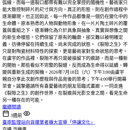
弧線，而每一道裂口都帶有難以完全掌控的隨機性。藝術家只
能大致控制碎片的尺寸與方向，真正的形態，則在創作過程中
逐漸顯現。也正因如此，每一件作品都像是一個仍在變化中的
生命體。原本熟悉的人物與動物形象，在一片片陶土碎片的覆
蓋與重組之下，逐漸轉化為介於具象與抽象、真實與想像之間
的新生命樣態。它們保留了原有的輪廓，卻又難以被明確定
義，彷彿停留在持續生成、尚未完成的狀態。《裂隙之生》不
只是對陶瓷材料特性的探索，更是藝術家對生命狀態的思考。
在盧宇的作品裡，裂隙不再只是破損留下的痕跡，而是一種新
的開始。那些看似不完整的裂縫，反而成為生命得以延續、轉
變與重新生成的契機。2026年7月18日（六）下午3:00由盧宇
親自分享此次創作歷程與作品背後的思考；下午4:00舉行開幕
茶會。誠摯邀請所有喜愛藝術的朋友蒞臨弎畫廊，一同走進
《裂隙之生》的創作世界，在裂痕與光影交會之間，看見生命
另一種存在的可能。
繼續閱讀
3週前
臺南監理站向貨運業者擴大宣導「停讓文化」
交通
汽機車