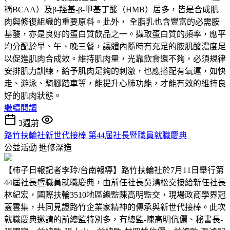
稱BCAA）及β-羥基-β-甲基丁酸（HMB）居多，皆是合成肌
肉與修復組織的重要原料。此外， 全脂乳也含豐富的必需胺
基酸，亦是良好的蛋白質飲品之一。攝取蛋白質的頻率，應平
均分配於早、午、晚三餐，讓體內隨時有充足的胺肌酸濃度足
以促進肌肉合成效。維持肌肉量，光靠飲食還不夠，必須規律
安排肌力訓練，給予肌肉足夠的刺激，也應搭配有氧運，如快
走、游泳、騎腳踏車等，能提升心肺功能，才能有效的維持良
好的肌肉狀態。
繼續閱讀
3週前
路竹扶輪社新世代接棒 第44屆社長暨職員就職慶典
公益活動
進修深造
【柿子日報記者李玲/台南報導】路竹扶輪社於7月11日舉行第
44屆社長暨職員就職慶典，由前任社長吳鴻松交接給新任社長
林紀宏，國際扶輪3510地區總監陳高明監交，現場政商學界冠
蓋雲集，共同見證路竹企業家精神的傳承與新世代接棒。此次
就職慶典邀請的前總監特別多，有總監-陳高明伉儷、秘書長-