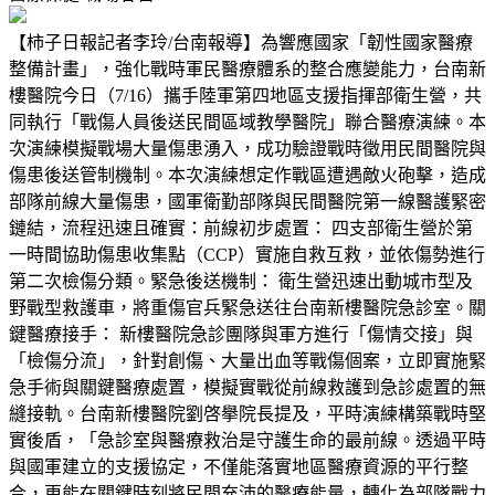
【柿子日報記者李玲/台南報導】為響應國家「韌性國家醫療
整備計畫」，強化戰時軍民醫療體系的整合應變能力，台南新
樓醫院今日（7/16）攜手陸軍第四地區支援指揮部衛生營，共
同執行「戰傷人員後送民間區域教學醫院」聯合醫療演練。本
次演練模擬戰場大量傷患湧入，成功驗證戰時徵用民間醫院與
傷患後送管制機制。本次演練想定作戰區遭遇敵火砲擊，造成
部隊前線大量傷患，國軍衛勤部隊與民間醫院第一線醫護緊密
鏈結，流程迅速且確實：前線初步處置： 四支部衛生營於第
一時間協助傷患收集點（CCP）實施自救互救，並依傷勢進行
第二次檢傷分類。緊急後送機制： 衛生營迅速出動城市型及
野戰型救護車，將重傷官兵緊急送往台南新樓醫院急診室。關
鍵醫療接手： 新樓醫院急診團隊與軍方進行「傷情交接」與
「檢傷分流」，針對創傷、大量出血等戰傷個案，立即實施緊
急手術與關鍵醫療處置，模擬實戰從前線救護到急診處置的無
縫接軌。台南新樓醫院劉啓擧院長提及，平時演練構築戰時堅
實後盾，「急診室與醫療救治是守護生命的最前線。透過平時
與國軍建立的支援協定，不僅能落實地區醫療資源的平行整
合，更能在關鍵時刻將民間充沛的醫療能量，轉化為部隊戰力